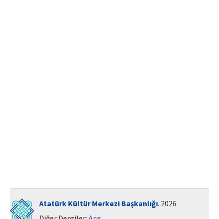
ISSN: 1010-867X · e-ISSN: 2667-8713
Atatürk Kültür Merkezi Başkanlığı
. 2026
Diğer Dergiler:
Arış