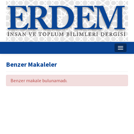
Ana Sayfa
Benzer Makaleler
Hakkımızda
Benzer makale bulunamadı.
Dergi Kurulları
Rehberler
Yayın Politikaları
Yazım Kuralları
İletişim