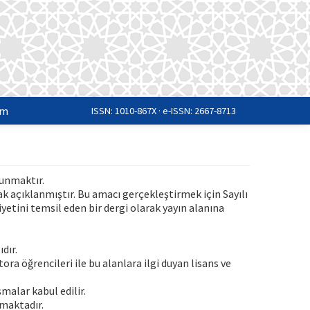
im
ISSN: 1010-867X · e-ISSN: 2667-8713
sunmaktır.
ak açıklanmıştır. Bu amacı gerçekleştirmek için Sayılı
yetini temsil eden bir dergi olarak yayın alanına
dır.
a öğrencileri ile bu alanlara ilgi duyan lisans ve
malar kabul edilir.
maktadır.