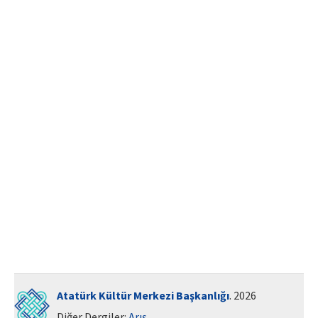
ISSN: 1010-867X · e-ISSN: 2667-8713
Atatürk Kültür Merkezi Başkanlığı
. 2026
Diğer Dergiler:
Arış