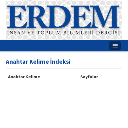
Ana Sayfa
Anahtar Kelime İndeksi
Hakkımızda
Anahtar Kelime
Sayfalar
Dergi Kurulları
Rehberler
Yayın Politikaları
Yazım Kuralları
İletişim