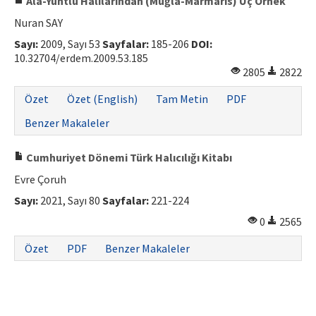
Ala-Yuntlu Halılarından (Muğla-Marmaris) Üç Örnek
Nuran SAY
ISSN: 1010-867X · e-ISSN: 2667-8713
Sayı:
2009, Sayı 53
Sayfalar:
185-206
DOI:
10.32704/erdem.2009.53.185
2805
2822
Özet
Özet (English)
Tam Metin
PDF
Benzer Makaleler
Cumhuriyet Dönemi Türk Halıcılığı Kitabı
Evre Çoruh
Sayı:
2021, Sayı 80
Sayfalar:
221-224
0
2565
Özet
PDF
Benzer Makaleler