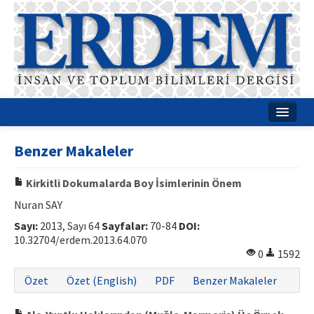
Ana Sayfa
Benzer Makaleler
Hakkımızda
Kirkitli Dokumalarda Boy İsimlerinin Önem
Dergi Kurulları
Nuran SAY
Rehberler
Sayı:
2013, Sayı 64
Sayfalar:
70-84
DOI:
10.32704/erdem.2013.64.070
Yayın Politikaları
0
1592
Yazım Kuralları
Özet
Özet (English)
PDF
Benzer Makaleler
İletişim