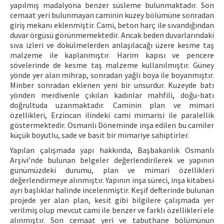
yapılmış madalyona benzer süsleme bulunmaktadır. Son
cemaat yeri bulunmayan caminin kuzey bölümüne sonradan
giriş mekanı eklenmiştir. Cami, beton harç ile sıvandığından
duvar örgüsü görünmemektedir. Ancak beden duvarlarındaki
sıva izleri ve dökülmelerden anlaşılacağı üzere kesme taş
malzeme ile kaplanmıştır. Harim kapısı ve pencere
sövelerinde de kesme taş malzeme kullanılmıştır. Güney
yönde yer alan mihrap, sonradan yağlı boya ile boyanmıştır.
Minber sonradan eklenen yeni bir unsurdur. Kuzeyde batı
yönden merdivenle çıkılan kadınlar mahfili, doğu-batı
doğrultuda uzanmaktadır. Caminin plan ve mimari
özellikleri, Erzincan ilindeki cami mimarisi ile paralellik
göstermektedir. Osmanlı Döneminde inşa edilen bu camiler
küçük boyutlu, sade ve basit bir mimariye sahiptirler.
Yapılan çalışmada yapı hakkında, Başbakanlık Osmanlı
Arşivi’nde bulunan belgeler değerlendirilerek ve yapının
günümüzdeki durumu, plan ve mimari özellikleri
değerlendirmeye alınmıştır. Yapının inşa süreci, inşa kitabesi
ayrı başlıklar halinde incelenmiştir. Keşif defterinde bulunan
projede yer alan plan, kesit gibi bilgilere çalışmada yer
verilmiş olup mevcut cami ile benzer ve farklı özellikleri ele
alınmıştır. Son cemaat yeri ve tabuthane bölümünün