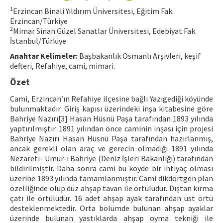
1
Erzincan Binali Yıldırım Üniversitesi, Eğitim Fak.
ISSN: 1010-867X · e-ISSN: 2667-8713
Erzincan/Türkiye
2
Mimar Sinan Güzel Sanatlar Üniversitesi, Edebiyat Fak.
İstanbul/Türkiye
Anahtar Kelimeler:
Başbakanlık Osmanlı Arşivleri, keşif
defteri, Refahiye, cami, mimari.
Özet
Cami, Erzincan’ın Refahiye ilçesine bağlı Yazıgediği köyünde
bulunmaktadır. Giriş kapısı üzerindeki inşa kitabesine göre
Bahriye Nazırı[3] Hasan Hüsnü Paşa tarafından 1893 yılında
yaptırılmıştır. 1891 yılından önce caminin inşası için projesi
Bahriye Nazırı Hasan Hüsnü Paşa tarafından hazırlanmış,
ancak gerekli olan araç ve gerecin olmadığı 1891 yılında
Nezareti- Umur-ı Bahriye (Deniz İşleri Bakanlığı) tarafından
bildirilmiştir. Daha sonra cami bu köyde bir ihtiyaç olması
üzerine 1893 yılında tamamlanmıştır. Cami dikdörtgen plan
özelliğinde olup düz ahşap tavan ile örtülüdür. Dıştan kırma
çatı ile örtülüdür. 16 adet ahşap ayak tarafından üst örtü
desteklenmektedir. Orta bölümde bulunan ahşap ayaklar
üzerinde bulunan yastıklarda ahşap oyma tekniği ile