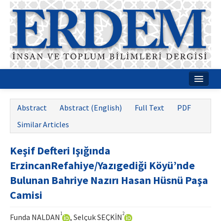
Home
Abstract
Abstract (English)
Full Text
PDF
About
Similar Articles
Journal Boards
Keşif Defteri Işığında
Guides
ErzincanRefahiye/Yazıgediği Köyü’nde
Publication Policies
Bulunan Bahriye Nazırı Hasan Hüsnü Paşa
Camisi
Writing Rules
Contact Us
1
2
Funda NALDAN
, Selçuk SEÇKİN