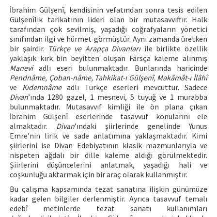
İbrahim Gülşenî, kendisinin vefatından sonra tesis edilen
Gülşenîlik tarikatının lideri olan bir mutasavvıftır. Halk
tarafından çok sevilmiş, yaşadığı coğrafyaların yönetici
sınıfından ilgi ve hürmet görmüştür. Aynı zamanda üretken
bir şairdir.
Türkçe ve Arapça Divanları
ile birlikte özellik
yaklaşık kırk bin beyitten oluşan Farsça kaleme alınmış
Manevi
adlı eseri bulunmaktadır. Bunlarında haricinde
Pendnâme, Çoban-nâme, Tahkikat-ı Gülşenî, Makâmât-ı İlâhî
ve
Kıdemnâme
adlı Türkçe eserleri mevcuttur. Sadece
Divan
’ında 1280 gazel, 1 mesnevi, 5 tuyuğ ve 1 murabba
bulunmaktadır. Mutasavvıf kimliği ile ön plana çıkan
İbrahim Gülşenî eserlerinde tasavvuf konularını ele
almaktadır.
Divan
’ındaki şiirlerinde genelinde Yunus
Emre’nin lirik ve sade anlatımına yaklaşmaktadır. Kimi
şiirlerini ise Divan Edebiyatının klasik mazmunlarıyla ve
nispeten ağdalı bir dille kaleme aldığı görülmektedir.
Şiirlerini düşüncelerini anlatmak, yaşadığı hali ve
coşkunluğu aktarmak için bir araç olarak kullanmıştır.
Bu çalışma kapsamında tezat sanatına ilişkin günümüze
kadar gelen bilgiler derlenmiştir. Ayrıca tasavvuf temalı
edebî metinlerde tezat sanatı kullanımları