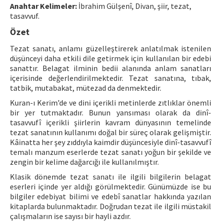
Anahtar Kelimeler:
İbrahim Gülşenî, Divan, şiir, tezat,
tasavvuf.
ISSN: 1010-867X · e-ISSN: 2667-8713
Özet
Tezat sanatı, anlamı güzelleştirerek anlatılmak istenilen
düşünceyi daha etkili dile getirmek için kullanılan bir edebi
sanattır. Belagat ilminin bedii alanında anlam sanatları
içerisinde değerlendirilmektedir. Tezat sanatına, tıbak,
tatbik, mutabakat, mütezad da denmektedir.
Kuran-ı Kerim’de ve dini içerikli metinlerde zıtlıklar önemli
bir yer tutmaktadır. Bunun yansıması olarak da dinî-
tasavvufî içerikli şiirlerin kavram dünyasının temelinde
tezat sanatının kullanımı doğal bir süreç olarak gelişmiştir.
Kâinatta her şey zıddıyla kaimdir düşüncesiyle dinî-tasavvufî
temalı manzum eserlerde tezat sanatı yoğun bir şekilde ve
zengin bir kelime dağarcığı ile kullanılmıştır.
Klasik dönemde tezat sanatı ile ilgili bilgilerin belagat
eserleri içinde yer aldığı görülmektedir. Günümüzde ise bu
bilgiler edebiyat bilimi ve edebî sanatlar hakkında yazılan
kitaplarda bulunmaktadır. Doğrudan tezat ile ilgili müstakil
çalışmaların ise sayısı bir hayli azdır.