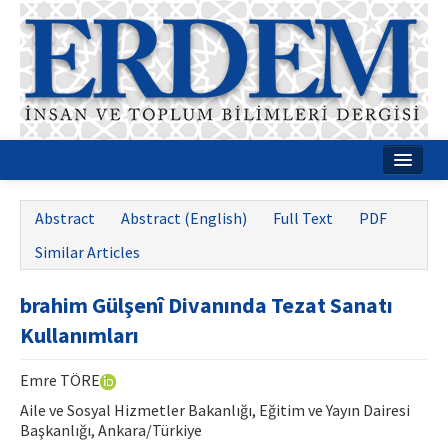
Home
Abstract
Abstract (English)
Full Text
PDF
About
Similar Articles
Journal Boards
brahim Gülşenî Divanında Tezat Sanatı
Guides
Kullanımları
Publication Policies
Emre TÖRE
Writing Rules
Aile ve Sosyal Hizmetler Bakanlığı, Eğitim ve Yayın Dairesi
Başkanlığı, Ankara/Türkiye
Contact Us