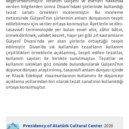
değerlendirilmiştir. İbrahim Gülşenî ve eserleri hakkında
verilen bilgilerden sonra Divanı’ndaki şiirlerinde kullandığı
tezat sanatı örnekleri incelenmiştir. Bu inceleme
neticesinde Gülşenî’nin şiirlerinin anlam dünyasının tespit
edilebilmesi için veriler ortaya konmuştur. Âyetlerle ve dini-
tasavvufi terminolojide yer bulan evvel ahir, zâhir bâtın,
ölmek dirilmek, vahdet kesret, hayır şer gibi zıt kavramların
Gülşenî Divanı’nda yer alan şiirlerle örtüştüğü tespit
edilmiştir. Divan’da sık kullanılan tezatların kullanım
çeşitlilikleri örneklerle açıklanmış, tespit edilen tezatlar,
kullanım sayıları ile birlikte sunulmuştur. Tezatlar ve
kullanım sıklıkları göz önünde bulundurularak Gülşenî’nin
düşünce dünyası araştırılmış, tasavvufi anlam dünyası içinde
ve Klasik Edebiyat mazmunlarının kullanımı ile düşünceyi
açıklama yollarından biri olarak tezat sanatının kullanıldığı
ortaya konulmuştur.
Presidency of Atatürk Cultural Center
. 2026