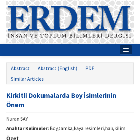
Home
Abstract
Abstract (English)
PDF
About
Similar Articles
Journal Boards
Kirkitli Dokumalarda Boy İsimlerinin
Guides
Önem
Publication Policies
Nuran SAY
Writing Rules
Anahtar Kelimeler:
Boy,tamka,kaya resimleri,halı,kilim
Contact Us
Özet