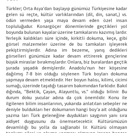
Türkler; Orta Asya'dan başlayıp günümüz Türkiyesine kadar
ISSN: 1010-867X · e-ISSN: 2667-8713
gelen sü reçte, kültür varlıklarından (dil, din, sanat,) vs.
ödün vermeden yaşa maya devam eden özel insan
topluluğudur. Konargöçer dönemlerinde geçtikleri yol
boyunda bulunan kayalar üzerine tamkalarını kazımış lardır.
Yerleşik kaldıkları süre içinde, kirkitli dokuma, keçe, gibi
görsel malzemeler üzerine de bu tamkaları işleyerek
pekiştirmişlerdir. Adına im bezeme, yanış dedikleri
görselleri günümüze kadar devam ettirerek gençlerine
büyük miraslar bırakmışlardır. Onlara, biz buralardan geçtik
şurada yaşadık demişlerdir. Anadolu'nun her köşesine
dağılmış 7-8 bin olduğu söylenen Türk boyları dokuma
yapmaya devam etmektedir. Her boyun halısı, kilimi, cicimi
sumağı, üzerinde taşıdığı tasarım bakımından farklıdır. Bakıl
dığında, "Bektik, Çayan, Alayuntlu, vs." olduğu bilinir. Bu
durum doku yucular adına da çok önemlidir. Konu ile
ilgilenen bilim insanlarının, yukarıda anlatılan sebepler ne
deniyle buldukları her dokumanın hangi boy'a ait olduğunu
yazma ları Türk geleneğine duydukları saygının yanı sıra
aidiyet duygusunu da önemsetecektir. Kültürümüzün
devamlılığı bu yolla da sağlanabi lir. Kültürü olmayan