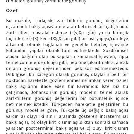
cümleleri,görünüş,zarffiillerde görünüş
Özet
ISSN: 1010-867X · e-ISSN: 2667-8713
Bu makale, Türkçede zarf-fiillerin görünüş değerlerini
eşzamanlı bakış açısıyla ele alan betimsel bir çalışmadır.
Zarf-fiiller, müstakil eklerce (-(y)Xp gibi) ya da birleşik
biçimlerce (-(X)rken -DXğX için gibi) bir üst yapıya/cümleye
altasıralı olarak bağlanan ve genelde belirteç işlevinde
kullanılan yapılar olarak tarif edilmektedir. Sözdizimsel
açıdan bağımlı olan bu yapıların zamansal işlevleri, tıpkı
temel cümlelerde olduğu gibi, hep öne çıkarılmakta, ancak
onların görünüş değerlerinden pek söz edilmemektedir.
Dilbilgisel bir kategori olarak görünüş, olayların belli bir
noktadan hareketle gözlemlenmesine imkan veren öznel
bakış açılarını ifade eden bir kavramdır. İşte biz bu
çalışmada, Johanson'un görünüş modelini temel alarak
zarf-fiillerin görünüş değerlerini bir bütünsellik içinde
betimlemek istedik. Türkçeden hareketle geliştirilen bu
görünüş modeline göre, Türkçede üç değişik bakış açısı
vardır: a) olayı iki sınırı arasında gösteren intraterminal
bakış açısı, b) olayı kritik sınır aşıldıktan sonraki safhada
yansıtan postterminal bakış açısı ve c) olayı kritik sınırı