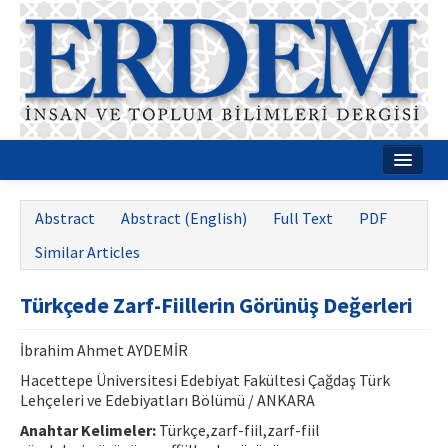
Home
Abstract
Abstract (English)
Full Text
PDF
About
Similar Articles
Journal Boards
Türkçede Zarf-Fiillerin Görünüş Değerleri
Guides
İbrahim Ahmet AYDEMİR
Publication Policies
Hacettepe Üniversitesi Edebiyat Fakültesi Çağdaş Türk
Writing Rules
Lehçeleri ve Edebiyatları Bölümü / ANKARA
Anahtar Kelimeler:
Türkçe,zarf-fiil,zarf-fiil
Contact Us