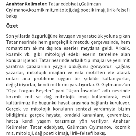
Anahtar Kelimeler:
Tatar edebiyatı,Galimcan
Cıylmanov,kozmik mit,mitoloji,dağ poetik imajı,lirik-felsefi
ISSN: 1010-867X · e-ISSN: 2667-8713
bakış
Özet
Son yıllarda özgürlüğüne kavuşan ve yaratıcılık yoluna çıkan
Tatar nesrinde hem gerçekçilik metodu çerçevesinde, hem
romantizm akımı dışında eserler meydana geldi. Arkaik,
kozmik vb. gibi mitolojiyi edebi eserin temeline alan
konular işlendi. Tatar nesrinde arkaik tip imajlar ve yeni mit
yaratma çabalarının yaygın olduğunu görüyoruz. Çağdaş
yazarlar, mitolojik imajları ve eski motifleri ele alarak
onları ana probleme uygun bir şekilde kullanıyorlar,
değiştiriyorlar, kendi mitlerini yaratıyorlar. G. Gıylmanov'un
"Oça Torgan Keşeler" yani "Uçan İnsanlar" adlı nesrinde
kozmik mit ve dağ mitolojik imajı kullanılarak, eski
kültürümüz ile bugünkü hayat arasında bağlantı kuruluyor.
Gerçek ve mitolojik konuların sentezi yardımıyla bizim
bildiğimiz gerçek hayata, oradaki kanunlara, çevremize,
hatta kendi yaşam tarzımıza yön veriliyor. Anahtar
Kelimeler: Tatar edebiyatı, Galimcan Cıylmanov, kozmik
mit, mitoloji, dağ poetik imajı, lirik-felsefi bakış.