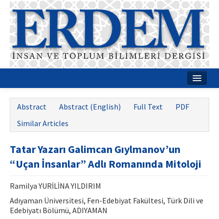
Home
Abstract
Abstract (English)
Full Text
PDF
About
Similar Articles
Journal Boards
Tatar Yazarı Galimcan Gıylmanov’un
Guides
“Uçan İnsanlar” Adlı Romanında Mitoloji
Publication Policies
Ramilya YURİLİNA YILDIRIM
Writing Rules
Adıyaman Üniversitesi, Fen-Edebiyat Fakültesi, Türk Dili ve
Edebiyatı Bölümü, ADIYAMAN
Contact Us