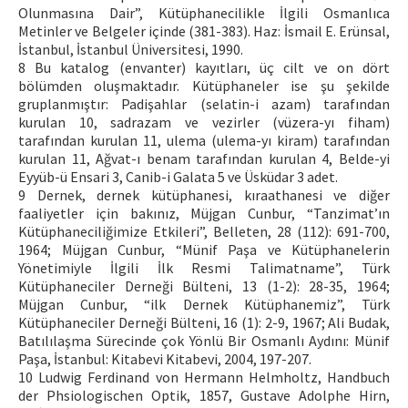
Olunmasına Dair”, Kütüphanecilikle İlgili Osmanlıca
Metinler ve Belgeler içinde (381-383). Haz: İsmail E. Erünsal,
İstanbul, İstanbul Üniversitesi, 1990.
8 Bu katalog (envanter) kayıtları, üç cilt ve on dört
bölümden oluşmaktadır. Kütüphaneler ise şu şekilde
gruplanmıştır: Padişahlar (selatin-i azam) tarafından
kurulan 10, sadrazam ve vezirler (vüzera-yı fiham)
tarafından kurulan 11, ulema (ulema-yı kiram) tarafından
kurulan 11, Ağvat-ı benam tarafından kurulan 4, Belde-yi
Eyyüb-ü Ensari 3, Canib-i Galata 5 ve Üsküdar 3 adet.
9 Dernek, dernek kütüphanesi, kıraathanesi ve diğer
faaliyetler için bakınız, Müjgan Cunbur, “Tanzimat’ın
Kütüphaneciliğimize Etkileri”, Belleten, 28 (112): 691-700,
1964; Müjgan Cunbur, “Münif Paşa ve Kütüphanelerin
Yönetimiyle İlgili İlk Resmi Talimatname”, Türk
Kütüphaneciler Derneği Bülteni, 13 (1-2): 28-35, 1964;
Müjgan Cunbur, “ilk Dernek Kütüphanemiz”, Türk
Kütüphaneciler Derneği Bülteni, 16 (1): 2-9, 1967; Ali Budak,
Batılılaşma Sürecinde çok Yönlü Bir Osmanlı Aydını: Münif
Paşa, İstanbul: Kitabevi Kitabevi, 2004, 197-207.
10 Ludwig Ferdinand von Hermann Helmholtz, Handbuch
der Phsiologischen Optik, 1857, Gustave Adolphe Hirn,