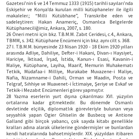
Gazetesi’nin 6 ve 14 Temmuz 1333 (1915) tarihli sayıları’nda
Eskişehir ve Konya’da kurulan milli kütüphaneler ile ilgili
makaleler.; “Milli Kütübhane”, Transkribe eden ve
sadeleştiren: Hakan Anameriç, Osmanlıca Belgelerde
Kütüphaneciliğimiz, Ankara, 2007, s. 180.
26 Öneri metni için bkz. T.B.M.M. Zabıt Ceridesi, c.4., Ankara,
TBMM, s. 342. Kütüphane Encümeni için bkz. aynı cilt s. 368.
27 I. T.B.M.M. bünyesinde 23 Nisan 1920 - 18 Ekim 1920 yılları
arasında Adliye, Dahiliye, Defter-i Hakani, Divan-ı Haysiyet,
Hariciye, İktisad, İrşad, İstida, Kanun-ı Esasi, Kavanin-i
Maliye, Kütüphane, Layiha, Maarif, Memurin Muhakematı
Tetkik, Müdafaa-i Milliye, Murakabe Muvazene-i Maliye,
Nafia, Nizamname-i Dahili, Orman ve Maadin, Posta ve
Telgraf, Sıhhiye ve Muavenet-i İctimaiye, Şeriye ve Evkaf ve
Tetkik-i Mezabıt Encümenleri görev yapmıştır.
28 Yazma eserlerin yurt dışına çıkarılması XVI. yüzyılın
ortalarına kadar gitmektedir. Bu dönemde Osmanlı
devletinde elçilik, diplomatlık görevleriyle bulunan veya
seyyahlık yapan Ogier Ghiselin de Busbecq ve Antione
Galland gibi birçok yabancı, çok sayıda kitabı genellikle
kralları adına alarak ülkelerine göndermişler ve bunlardan
kendi hatıralarında bahsetmişlerdir. XIX. yüzyıldan itibaren