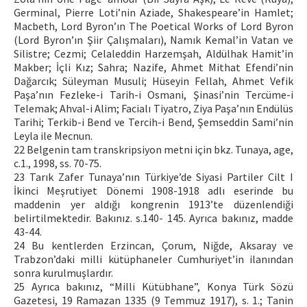
Germinal, Pierre Loti’nin Aziade, Shakespeare’in Hamlet;
Macbeth, Lord Byron’ın The Poetical Works of Lord Byron
(Lord Byron’ın Şiir Çalışmaları), Namık Kemal’in Vatan ve
Silistre; Cezmi; Celaleddin Harzemşah, Aldülhak Hamit’in
Makber; İçli Kız; Sahra; Nazife, Ahmet Mithat Efendi’nin
Dağarcık; Süleyman Musuli; Hüseyin Fellah, Ahmet Vefik
Paşa’nın Fezleke-i Tarih-i Osmani, Şinasi’nin Tercüme-i
Telemak; Ahval-i Alim; Facialı Tiyatro, Ziya Paşa’nın Endülüs
Tarihi; Terkib-i Bend ve Tercih-i Bend, Şemseddin Sami’nin
Leyla ile Mecnun.
22 Belgenin tam transkripsiyon metni için bkz. Tunaya, age,
c.1., 1998, ss. 70-75.
23 Tarık Zafer Tunaya’nın Türkiye’de Siyasi Partiler Cilt I
İkinci Meşrutiyet Dönemi 1908-1918 adlı eserinde bu
maddenin yer aldığı kongrenin 1913’te düzenlendiği
belirtilmektedir. Bakınız. s.140- 145. Ayrıca bakınız, madde
43-44.
24 Bu kentlerden Erzincan, Çorum, Niğde, Aksaray ve
Trabzon’daki milli kütüphaneler Cumhuriyet’in ilanından
sonra kurulmuşlardır.
25 Ayrıca bakınız, “Milli Kütübhane”, Konya Türk Sözü
Gazetesi, 19 Ramazan 1335 (9 Temmuz 1917), s. 1.; Tanin