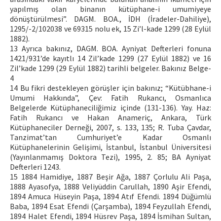
yapılmış olan binanın kütüphane-i umumiyeye
dönüştürülmesi”. DAGM. BOA., İDH (İradeler-Dahiliye),
1295/-2/102038 ve 69315 nolu ek, 15 Zi’l-kade 1299 (28 Eylül
1882).
13 Ayrıca bakınız, DAGM. BOA. Ayniyat Defterleri fonuna
1421/931’de kayıtlı 14 Zil’kade 1299 (27 Eylül 1882) ve 16
Zil’kade 1299 (29 Eylül 1882) tarihli belgeler. Bakınız Belge-
4
14 Bu fikri destekleyen görüşler için bakınız; “Kütübhane-i
Umumi Hakkında”, Çev: Fatih Rukancı, Osmanlıca
Belgelerde Kütüphaneciliğimiz içinde (131-136). Yay. Haz:
Fatih Rukancı ve Hakan Anameriç, Ankara, Türk
Kütüphaneciler Derneği, 2007, s. 133, 135; R. Tuba Çavdar,
Tanzimat’tan Cumhuriyet’e Kadar Osmanlı
Kütüphanelerinin Gelişimi, İstanbul, İstanbul Üniversitesi
(Yayınlanmamış Doktora Tezi), 1995, 2. 85; BA Ayniyat
Defterleri 1243.
15 1884 Hamidiye, 1887 Beşir Ağa, 1887 Çorlulu Ali Paşa,
1888 Ayasofya, 1888 Veliyüddin Carullah, 1890 Aşir Efendi,
1894 Amuca Hüseyin Paşa, 1894 Atıf Efendi. 1894 Düğümlü
Baba, 1894 Esat Efendi (Çarşamba), 1894 Feyzullah Efendi,
1894 Halet Efendi, 1894 Hüsrev Paşa, 1894 İsmihan Sultan,