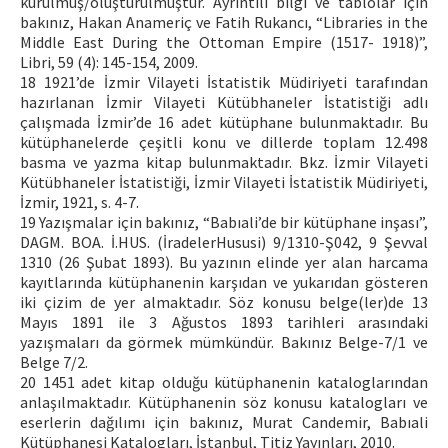
kurulmuş/oluşturulmuştur. Ayrıntılı bilgi ve tablolar için
bakınız, Hakan Anameriç ve Fatih Rukancı, “Libraries in the
Middle East During the Ottoman Empire (1517- 1918)”,
Libri, 59 (4): 145-154, 2009.
18 1921’de İzmir Vilayeti İstatistik Müdiriyeti tarafından
hazırlanan İzmir Vilayeti Kütübhaneler İstatistiği adlı
çalışmada İzmir’de 16 adet kütüphane bulunmaktadır. Bu
kütüphanelerde çeşitli konu ve dillerde toplam 12.498
basma ve yazma kitap bulunmaktadır. Bkz. İzmir Vilayeti
Kütübhaneler İstatistiği, İzmir Vilayeti İstatistik Müdiriyeti,
İzmir, 1921, s. 4-7.
19 Yazışmalar için bakınız, “Babıali’de bir kütüphane inşası”,
DAGM. BOA. İ.HUS. (İradelerHususi) 9/1310-Ş042, 9 Şevval
1310 (26 Şubat 1893). Bu yazının elinde yer alan harcama
kayıtlarında kütüphanenin karşıdan ve yukarıdan gösteren
iki çizim de yer almaktadır. Söz konusu belge(ler)de 13
Mayıs 1891 ile 3 Ağustos 1893 tarihleri arasındaki
yazışmaları da görmek mümkündür. Bakınız Belge-7/1 ve
Belge 7/2.
20 1451 adet kitap olduğu kütüphanenin kataloglarından
anlaşılmaktadır. Kütüphanenin söz konusu katalogları ve
eserlerin dağılımı için bakınız, Murat Candemir, Babıali
Kütüphanesi Katalogları, İstanbul, Titiz Yayınları, 2010.