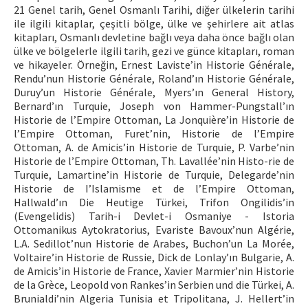
21 Genel tarih, Genel Osmanlı Tarihi, diğer ülkelerin tarihi
ile ilgili kitaplar, çeşitli bölge, ülke ve şehirlere ait atlas
kitapları, Osmanlı devletine bağlı veya daha önce bağlı olan
ülke ve bölgelerle ilgili tarih, gezi ve günce kitapları, roman
ve hikayeler. Örneğin, Ernest Laviste’in Historie Générale,
Rendu’nun Historie Générale, Roland’ın Historie Générale,
Duruy’un Historie Générale, Myers’ın General History,
Bernard’ın Turquie, Joseph von Hammer-Pungstall’ın
Historie de l’Empire Ottoman, La Jonquière’in Historie de
l’Empire Ottoman, Furet’nin, Historie de l’Empire
Ottoman, A. de Amicis’in Historie de Turquie, P. Varbe’nin
Historie de l’Empire Ottoman, Th. Lavallée’nin Histo-rie de
Turquie, Lamartine’in Historie de Turquie, Delegarde’nin
Historie de I’Islamisme et de l’Empire Ottoman,
Hallwald’ın Die Heutige Türkei, Trifon Ongilidis’in
(Evengelidis) Tarih-i Devlet-i Osmaniye - Istoria
Ottomanikus Aytokratorius, Evariste Bavoux’nun Algérie,
L.A. Sedillot’nun Historie de Arabes, Buchon’un La Morée,
Voltaire’in Historie de Russie, Dick de Lonlay’ın Bulgarie, A.
de Amicis’in Historie de France, Xavier Marmier’nin Historie
de la Grèce, Leopold von Rankes’in Serbien und die Türkei, A.
Brunialdi’nin Algeria Tunisia et Tripolitana, J. Hellert’in