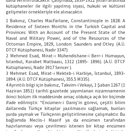
daha verimli olacaktır. Çalışmada, 1839-1922 yılları arasında
kütüphaneler ile ilgili yapılmış siyasi, hukuki ve kültürel
gelişmeler örnekleriyle ele alınacaktır.
1 Bakınız, Charles MacFarlane, Constantinople in 1828: A
Residence of Sixteen Months in the Turkish Capital and
Provinces: With an Account of the Present State of the
Naval and Military Power, and of the Resources of the
Ottoman Empire, 1829, London: Saunders and Otley. (A.Ü.
DTCF Kütüphanesi, Nadir 3347).
2 Mehmed Esad, Mirat-ı Mühendishane-i Berr-i Hümayun,
İstanbul, Karabet Matbaası, 1312 (1895- 1896). (A.Ü. DTCF
Kütüphanesi, Nadir 3917 Sencer ).
3 Mehmet Esad, Mirat-ı Mekteb-i Harbiye, İstanbul, 1893-
1894. (A.Ü. DTCF Kütüphanesi, 355.5 M335).
4 Ayrıntılı bilgi için bakınız, Takvim-i Vekayi, 1 Şaban 1267 (1
Haziran 1851) tarihli gazetede yayımlanan nizamnamenin
ikinci bölüm ilk maddesinde amaç oldukça açık bir biçimde
ifade edilmiştir. “Encümen-i Daniş’in görevi, çeşitli bilim
dallarında Türkçe kitaplar yazılmasını sağlamak, bunları
yurda yaymak ve Türkçenin geliştirilmesine çalışmaktır. Bu
bağlamda Meclis-i Maarif ya da encümen tarafından
hazırlanması veya çevrilmesi istenen bir kitap encümen