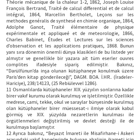
Théorie mécanique de la chaleur 1-2, 1862, Joseph Louise
François Bertrand, Traité de calcul differential et de calcul
intégral, 1864, Marcellin Bertholet, Leçons sur les
methodes genéralis de synthesé en chimie organique, 1864,
Adolphe Ganot, Traité élémentaire de physique
expérimentale et appliqueé et de meteorologie, 1866,
Charles Babinet, Études et Lectures sur les sciences
d’observation et les applications pratiques, 1868. Bunun
yanı sıra dönemin önemli dünya klasikleri de bu listede yer
almıştır ve genellikle bir yazara ait tüm eserler ouvres
complites ifadesiyle sipariş edilmiştir. Bakınız,
“Darülfünun’da inşa olunan kütüphaneye konulmak üzere
Paris’den kitap gönderileceği”, DAGM. BOA. İ.HR.. (İradeler-
Hariciye), 238/14123, (25 Rebiülevvel 1286).
11 Osmanlılarda kütüphaneler XIX. yüzyılın sonlarına kadar
birer vakıf kurumu olarak kurulmuş ve işletilmiştir. Özellikle
medrese, cami, tekke, okul ve saraylar bünyesinde kurulmuş
olan kütüphaneler birer müessesat-ı ilmiye olarak kabul
görmüş ve XIX. yüzyılda nezaretlerin kurulması ile
örgütlenmeleri değiştirilmiş ve devlet desteği ile de
kurulmaya başlamıştır.
12 Ayrıca bakınız, “Beyazıt İmareti ile Misafirhane-i Askeri
arasındaki vakıf karyelerinde bulunan ahalinin ikameti için