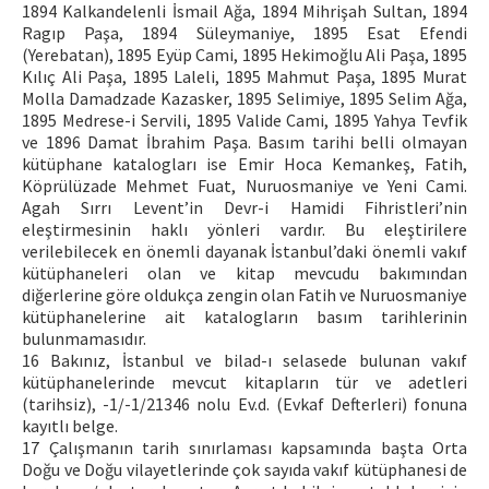
1894 Kalkandelenli İsmail Ağa, 1894 Mihrişah Sultan, 1894
Ragıp Paşa, 1894 Süleymaniye, 1895 Esat Efendi
(Yerebatan), 1895 Eyüp Cami, 1895 Hekimoğlu Ali Paşa, 1895
Kılıç Ali Paşa, 1895 Laleli, 1895 Mahmut Paşa, 1895 Murat
Molla Damadzade Kazasker, 1895 Selimiye, 1895 Selim Ağa,
1895 Medrese-i Servili, 1895 Valide Cami, 1895 Yahya Tevfik
ve 1896 Damat İbrahim Paşa. Basım tarihi belli olmayan
kütüphane katalogları ise Emir Hoca Kemankeş, Fatih,
Köprülüzade Mehmet Fuat, Nuruosmaniye ve Yeni Cami.
Agah Sırrı Levent’in Devr-i Hamidi Fihristleri’nin
eleştirmesinin haklı yönleri vardır. Bu eleştirilere
verilebilecek en önemli dayanak İstanbul’daki önemli vakıf
kütüphaneleri olan ve kitap mevcudu bakımından
diğerlerine göre oldukça zengin olan Fatih ve Nuruosmaniye
kütüphanelerine ait katalogların basım tarihlerinin
bulunmamasıdır.
16 Bakınız, İstanbul ve bilad-ı selasede bulunan vakıf
kütüphanelerinde mevcut kitapların tür ve adetleri
(tarihsiz), -1/-1/21346 nolu Ev.d. (Evkaf Defterleri) fonuna
kayıtlı belge.
17 Çalışmanın tarih sınırlaması kapsamında başta Orta
Doğu ve Doğu vilayetlerinde çok sayıda vakıf kütüphanesi de