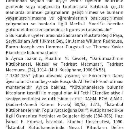
tarafından seçilen bir kişiye verilir. Üyelerin belirtinle
günlerde veya olağanüstü toplantılara katılarak çeşitli
alanlarda bilimsel çalışmaların geliştirilmesi ve bunların
yaygınlaştırılmasına ve öğrenimlerinin basitleştirilmesi
çalışmaları ve bunlarla ilgili Meclis-i Maarif’e öneriler
götürülebilmesi encümenin asli görevleri arasındadır.”
5 Bu kurulun üyeleri arasında Sadrazam Mustafa Reşid Paşa,
Şeyhülislam Arif Hikmet Bey, Sir James William Redhouse,
Baron Joseph von Hammer Purgstall ve Thomas Xavier
Bianchi de bulunmaktadır.
6 Ayrıca bakınız, Muallim M. Cevdet, “Darülmuallimin
Kütüphanesi, Müzesi ve Tedrisat Mecmuası”, Tedrisat
Mecmuası, (32), 1914. (Milli Kütüphane, 1960 SA 55).
7 1804-1857 yılları arasında yaşamış ve Encümen-i Daniş
üyesi olan Osmanbey-zade Rusçuklu Ali Fethi Efendi olması
muhtemeldir. Ayrıca bakınız, “Kütüphanelerde bulunan
kitapların tasnifi ile meşgul olan Ali Fethi Efendiye atiye-i
seniyye verilmesi ve rütbesinin terfii”. DAGM. BOA. A.AMD.
(Sadaret-Amedi Kalemi Evrakı) 60/53, 1271.; “İstanbul
Kütüphanelerinin Toplu Kataloğuna Dair”, Kütüphanecilikle
İlgili Osmanlıca Metinler ve Belgeler içinde (384-386). Haz:
İsmail E. Erünsal, İstanbul, İstanbul Üniversitesi, 1990.
“İstanbul Kütüphanelerinde Mevcut Kitapların Defter