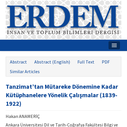
Home
Abstract
Abstract (English)
Full Text
PDF
About
Similar Articles
Journal Boards
Tanzimat’tan Mütareke Dönemine Kadar
Guides
Kütüphanelere Yönelik Çalışmalar (1839-
Publication Policies
1922)
Writing Rules
Hakan ANAMERİÇ
Contact Us
Ankara Üniversitesi Dil ve Tarih-Coğrafya Fakültesi Bilgi ve