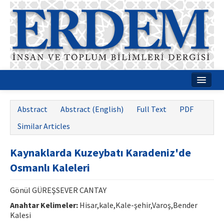
Home
Abstract
Abstract (English)
Full Text
PDF
About
Similar Articles
Journal Boards
Kaynaklarda Kuzeybatı Karadeniz'de
Guides
Osmanlı Kaleleri
Publication Policies
Gönül GÜREŞSEVER CANTAY
Writing Rules
Anahtar Kelimeler:
Hisar,kale,Kale-şehir,Varoş,Bender
Kalesi
Contact Us