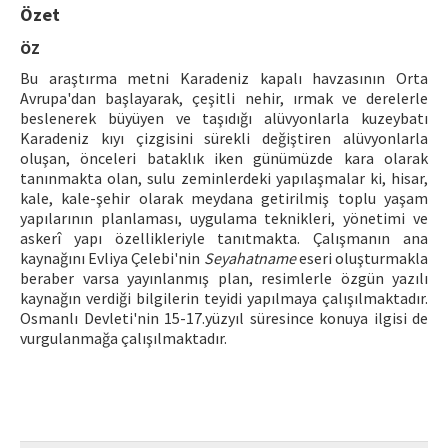
Özet
ISSN: 1010-867X · e-ISSN: 2667-8713
ÖZ
Bu araştırma metni Karadeniz kapalı havzasının Orta
Avrupa'dan başlayarak, çeşitli nehir, ırmak ve derelerle
beslenerek büyüyen ve taşıdığı alüvyonlarla kuzeybatı
Karadeniz kıyı çizgisini sürekli değiştiren alüvyonlarla
oluşan, önceleri bataklık iken günümüzde kara olarak
tanınmakta olan, sulu zeminlerdeki yapılaşmalar ki, hisar,
kale, kale-şehir olarak meydana getirilmiş toplu yaşam
yapılarının planlaması, uygulama teknikleri, yönetimi ve
askerî yapı özellikleriyle tanıtmakta. Çalışmanın ana
kaynağını Evliya Çelebi'nin
Seyahatname
eseri oluşturmakla
beraber varsa yayınlanmış plan, resimlerle özgün yazılı
kaynağın verdiği bilgilerin teyidi yapılmaya çalışılmaktadır.
Osmanlı Devleti'nin 15-17.yüzyıl süresince konuya ilgisi de
vurgulanmağa çalışılmaktadır.