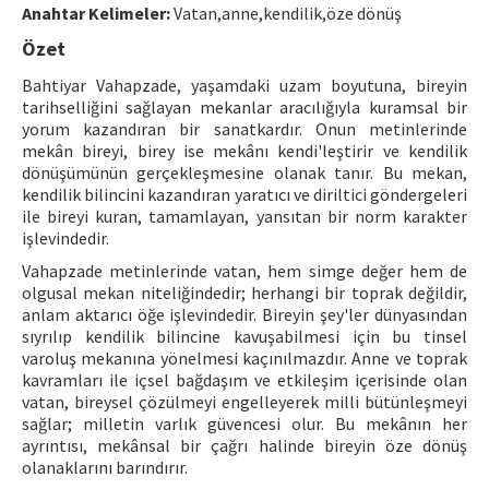
Anahtar Kelimeler:
Vatan,anne,kendilik,öze dönüş
ISSN: 1010-867X · e-ISSN: 2667-8713
Özet
Bahtiyar Vahapzade, yaşamdaki uzam boyutuna, bireyin
tarihselliğini sağlayan mekanlar aracılığıyla kuramsal bir
yorum kazandıran bir sanatkardır. Onun metinlerinde
mekân bireyi, birey ise mekânı kendi'leştirir ve kendilik
dönüşümünün gerçekleşmesine olanak tanır. Bu mekan,
kendilik bilincini kazandıran yaratıcı ve diriltici göndergeleri
ile bireyi kuran, tamamlayan, yansıtan bir norm karakter
işlevindedir.
Vahapzade metinlerinde vatan, hem simge değer hem de
olgusal mekan niteliğindedir; herhangi bir toprak değildir,
anlam aktarıcı öğe işlevindedir. Bireyin şey'ler dünyasından
sıyrılıp kendilik bilincine kavuşabilmesi için bu tinsel
varoluş mekanına yönelmesi kaçınılmazdır. Anne ve toprak
kavramları ile içsel bağdaşım ve etkileşim içerisinde olan
vatan, bireysel çözülmeyi engelleyerek milli bütünleşmeyi
sağlar; milletin varlık güvencesi olur. Bu mekânın her
ayrıntısı, mekânsal bir çağrı halinde bireyin öze dönüş
olanaklarını barındırır.