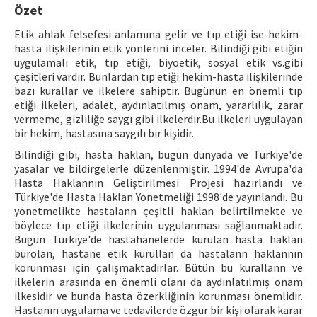
Özet
ISSN: 1010-867X · e-ISSN: 2667-8713
Etik ahlak felsefesi anlamına gelir ve tıp etiği ise hekim-
hasta ilişkilerinin etik yönlerini inceler. Bilindiği gibi etiğin
uygulamalı etik, tıp etiği, biyoetik, sosyal etik vs.gibi
çeşitleri vardır. Bunlardan tıp etiği hekim-hasta ilişkilerinde
bazı kurallar ve ilkelere sahiptir. Bugünün en önemli tıp
etiği ilkeleri, adalet, aydınlatılmış onam, yararlılık, zarar
vermeme, gizliliğe saygı gibi ilkelerdir.Bu ilkeleri uygulayan
bir hekim, hastasına saygılı bir kişidir.
Bilindiği gibi, hasta haklan, bugün dünyada ve Türkiye'de
yasalar ve bildirgelerle düzenlenmiştir. 1994'de Avrupa'da
Hasta Haklannın Geliştirilmesi Projesi hazırlandı ve
Türkiye'de Hasta Haklan Yönetmeliği 1998'de yayınlandı. Bu
yönetmelikte hastalann çeşitli haklan belirtilmekte ve
böylece tıp etiği ilkelerinin uygulanması sağlanmaktadır.
Bugün Türkiye'de hastahanelerde kurulan hasta haklan
bürolan, hastane etik kurullan da hastalann haklannın
korunması için çalışmaktadırlar. Bütün bu kurallann ve
ilkelerin arasında en önemli olanı da aydınlatılmış onam
ilkesidir ve bunda hasta özerkliğinin korunması önemlidir.
Hastanın uygulama ve tedavilerde özgür bir kişi olarak karar