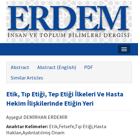
Home
Abstract
Abstract (English)
PDF
About
Similar Articles
Journal Boards
Etik, Tıp Etiği, Tep Etiği İlkeleri Ve Hasta
Guides
Hekim İlişkilerinde Etiğin Yeri
Publication Policies
Ayşegül DEMİRHAN ERDEMİR
Writing Rules
Anahtar Kelimeler:
Etik,Felsefe,Tıp Etiği,Hasta
Haklan,Aydınlatılmış Onam
Contact Us