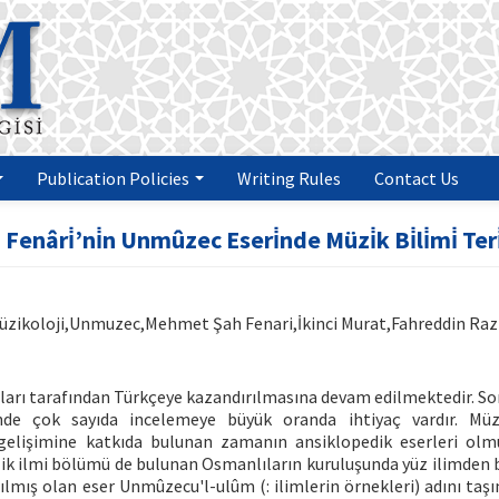
Publication Policies
Writing Rules
Contact Us
enâri̇’ni̇n Unmûzec Eseri̇nde Müzi̇k Bi̇li̇mi̇ Teri
Müzikoloji,Unmuzec,Mehmet Şah Fenari,İkinci Murat,Fahreddin Raz
arı tarafından Türkçeye kazandırılmasına devam edilmektedir. Son
nde çok sayıda incelemeye büyük oranda ihtiyaç vardır. Müzi
gelişimine katkıda bulunan zamanın ansiklopedik eserleri olm
zik ilmi bölümü de bulunan Osmanlıların kuruluşunda yüz ilimden
lmış olan eser Unmûzecu'l-ulûm (: ilimlerin örnekleri) adını taşı