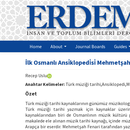
Home
About
Journal Boards
Guides
İlk Osmanlı Ansi̇klopedi̇si̇ Mehmetşah F
Recep Uslu
Anahtar Kelimeler:
Türk müziği tarihi,Ansiklopedi,
Özet
Türk müziği tarihi kaynaklarının günümüz müzikologl
Türk müziği tarihi yazmak için kaynaklar üzeri
kaynaklarından biri de Osmanlının müzik kültürü 
makalede ele alınan müzik tarihi kaynağı, içinde mü
Arapça bir eserdir. Mehmetşah Fenari tarafından yazı