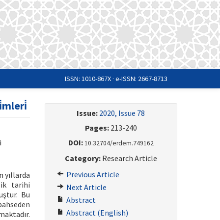
ISSN: 1010-867X · e-ISSN: 2667-8713
̇mleri̇
Issue:
2020, Issue 78
Pages:
213-240
DOI:
i
10.32704/erdem.749162
Category:
Research Article
Previous Article
 yıllarda
k tarihi
Next Article
uştur. Bu
Abstract
 bahseden
Abstract (English)
maktadır.