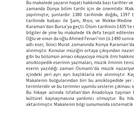
Bu makalede yazarın hayatı hakkında bazı tarihler ve bi
zamanda Dünya bilim tarihi için de önemlidir. Makal
yapılmıştır, şunlardır: 1380 tarihinde doğdu, 1397
tarihinde babası ile Şam, Mısır, ve Mekke-Medine 
Karaman'dan Bursa'ya geçti. Ölüm tarihinin 1435'te 
bilgiler de yine bu makalede ilk defa tespit edilenle
Oğlu ve onun da oğlu Ahmed Fenari'nin (ö.1490 sonrası
adlı eser, İkinci Murat zamanında Konya Karaman'da 1
alınmıştır. Konular müziğin ortaya çıkışından nazar
gibi bu bölümün amacı okuyucuya müzik ilmi hakkınd
ansiklopedik eserinin yazmaları, müzik ilminin terc
eserin yazıldığı zaman Osmanlı'da müzik nazariyatı
içindeki yeri ayrı ayrı başlıklarla ele alınmıştır. 
Makalenin bulgularından biri bu ansiklopedide yer 
terimleridir ve bu terimler uyumlu seslerin çıkması için 
Bu hikaye aslında Isfahan'dan Anadoluya taşınan 
kültürel kaynaşmasına yardımcı olmuştur. Bu hika
aktarılmıştır. Makalenin bilgi sunumunda sistematik 