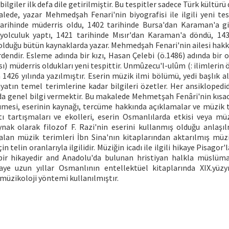
lgiler ilk defa dile getirilmiştir. Bu tespitler sadece Türk kültürü 
ede, yazar Mehmedşah Fenari'nin biyografisi ile ilgili yeni tes
 tarihinde müderris oldu, 1402 tarihinde Bursa'dan Karaman'a gi
yolculuk yaptı, 1421 tarihinde Mısır'dan Karaman'a döndü, 143
olduğu bütün kaynaklarda yazar. Mehmedşah Fenari'nin ailesi hakk
rdendir. Esleme adında bir kızı, Hasan Çelebi (ö.1486) adında bir o
) müderris oldukları yeni tespittir. Unmûzecu'l-ulûm (: ilimlerin 
426 yılında yazılmıştır. Eserin müzik ilmi bölümü, yedi başlık al
iyatın temel terimlerine kadar bilgileri özetler. Her ansiklopedi
a genel bilgi vermektir. Bu makalede Mehmetşah Fenâri'nin kısac
ümesi, eserinin kaynağı, tercüme hakkında açıklamalar ve müzik t
 tartışmaları ve ekolleri, eserin Osmanlılarda etkisi veya müz
Kaynak olarak filozof F. Razi'nin eserini kullanmış olduğu anlaşıl
alan müzik terimleri İbn Sina'nın kitaplarından aktarılmış müzi
telin oranlarıyla ilgilidir. Müziğin icadı ile ilgili hikaye Pisagor'la 
bir hikayedir and Anadolu'da bulunan hristiyan halkla müslüm
ye uzun yıllar Osmanlının entellektüel kitaplarında XIX.yüzy
müzikoloji yöntemi kullanılmıştır.