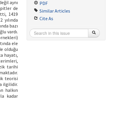
değil aynı
PDF
pitler de
Similar Articles
tti, 1419
Cite As
2 yılında
ında bazı
ğlu vardı.
örnekleri)
tında ele
de olduğu
a hayatı,
erimleri,
ik tarihi
maktadır.
k teorisi
ilgilidir.
an halkın
ıla kadar