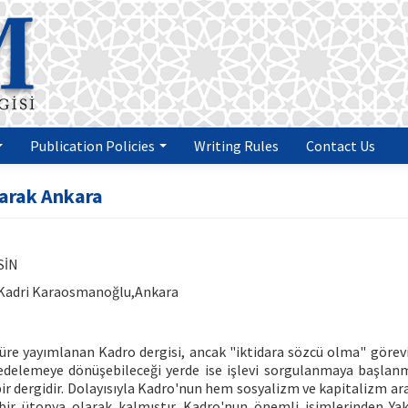
Publication Policies
Writing Rules
Contact Us
larak Ankara
SİN
 Kadri Karaosmanoğlu,Ankara
 süre yayımlanan Kadro dergisi, ancak "iktidara sözcü olma" görevi
zedelemeye dönüşebileceği yerde ise işlevi sorgulanmaya başlanm
r dergidir. Dolayısıyla Kadro'nun hem sosyalizm ve kapitalizm ara
bir ütopya olarak kalmıştır. Kadro'nun önemli isimlerinden Ya