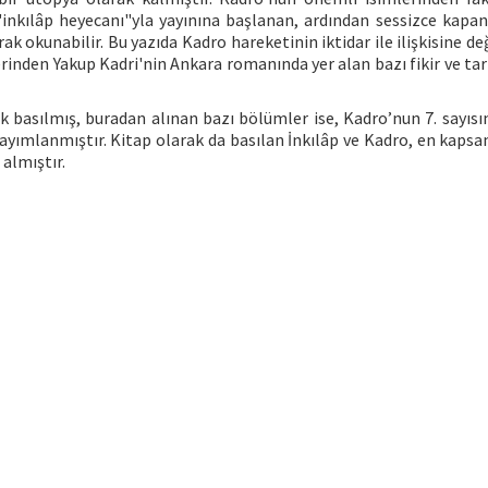
nkılâp heyecanı"yla yayınına başlanan, ardından sessizce kapan
 okunabilir. Bu yazıda Kadro hareketinin iktidar ile ilişkisine de
lerinden Yakup Kadri'nin Ankara romanında yer alan bazı fikir ve ta
 basılmış, buradan alınan bazı bölümler ise, Kadro’nun 7. sayısın
ayımlanmıştır. Kitap olarak da basılan İnkılâp ve Kadro, en kapsam
 almıştır.