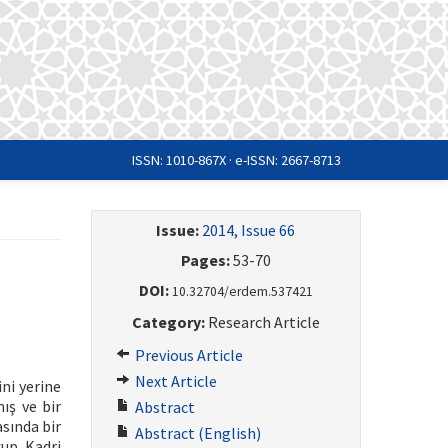
ISSN: 1010-867X · e-ISSN: 2667-8713
Issue:
2014, Issue 66
Pages:
53-70
DOI:
10.32704/erdem.537421
Category:
Research Article
Previous Article
Next Article
ni yerine
ış ve bir
Abstract
sında bir
Abstract (English)
kup Kadri