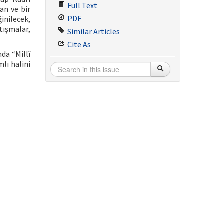
Full Text
an ve bir
PDF
ğinilecek,
rtışmalar,
Similar Articles
Cite As
da “Millî
lı halini