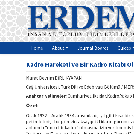
Home
About
Journal Boards
Guides
Kadro Hareketi ve Bir Kadro Kitabı O
Murat Devrim DİRLİKYAPAN
Çağ Üniversitesi, Türk Dili ve Edebiyatı Bölümü / MER
Anahtar Kelimeler:
Cumhuriyet,iktidar,Kadro,Yakup
Özet
Ocak 1932 - Aralık 1934 arasında üç yıl gibi kısa bir
getirebilmiş, bu görevin aksayıp iktidarın gücünü 
anlamda "öncü bir kadro" olmasına izin verilmemiş bi
"üçüncü yol" arayışı, hem de öncü olma "hevesi", 