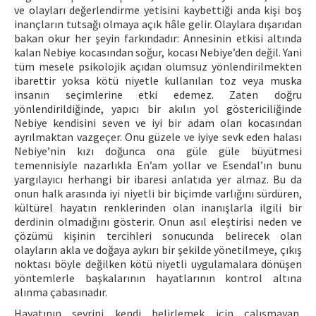
ve olayları değerlendirme yetisini kaybettiği anda kişi boş
inançların tutsağı olmaya açık hâle gelir. Olaylara dışarıdan
bakan okur her şeyin farkındadır: Annesinin etkisi altında
kalan Nebiye kocasından soğur, kocası Nebiye’den değil. Yani
tüm mesele psikolojik açıdan olumsuz yönlendirilmekten
ibarettir yoksa kötü niyetle kullanılan toz veya muska
insanın seçimlerine etki edemez. Zaten doğru
yönlendirildiğinde, yapıcı bir akılın yol göstericiliğinde
Nebiye kendisini seven ve iyi bir adam olan kocasından
ayrılmaktan vazgeçer. Onu güzele ve iyiye sevk eden halası
Nebiye’nin kızı doğunca ona güle güle büyütmesi
temennisiyle nazarlıkla En’am yollar ve Esendal’ın bunu
yargılayıcı herhangi bir ibaresi anlatıda yer almaz. Bu da
onun halk arasında iyi niyetli bir biçimde varlığını sürdüren,
kültürel hayatın renklerinden olan inanışlarla ilgili bir
derdinin olmadığını gösterir. Onun asıl eleştirisi neden ve
çözümü kişinin tercihleri sonucunda belirecek olan
olayların akla ve doğaya aykırı bir şekilde yönetilmeye, çıkış
noktası böyle değilken kötü niyetli uygulamalara dönüşen
yöntemlerle başkalarının hayatlarının kontrol altına
alınma çabasınadır.
Hayatının seyrini kendi belirlemek için çalışmayan,