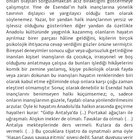
onları olayları sorgulamaktan aciz bıraktığını göstermeye
çalışmıştır. Yine de Esendal’ın halk inançlarına yönelik
tavrının dışlayıcı ve yargılayıcı olduğu tam olarak
söylenemez. Yazar, bir yandan halk inançlarının yersiz ve
işlevsiz olduğunu gösterirken diğer yandan da özellikle
Anadolu kültüründe yaygınlık kazanmış olanların hayatın
ayrılmaz birer parçası hâline geldiğini, kişilerin birçok
psikolojik ihtiyacına cevap verdiğini gözler önüne sermiştir.
Bireysel deneyimler sonucu uğur veya uğursuzluk getirdiğine
inanılan kişisel inanışların da çocukça, irrasyonel ve boş
olduğunu anlatmaya çalışsa da bunları işlediği hikâyelerini
komik bir zemine yaslamış, kişiye psikolojik olarak fayda
veya zararı dokunan bu inanışları hayatın renklerinden biri
olarak kabul etme eğiliminde olup onlara karşı çoğu zaman
eleştirel olmamıştır. Sonuç olarak denebilir ki Esendal halk
inançlarını benimseyen halkı küçümsemez; o, sadece
onların inanışlarının güzele, faydalı olana yönlendirilmesini
arzular. Öyle ki hayatını Anadolu’da halkın arasında geçirme
hayalleri kurar: “Gidip Antalya’da (...) Portakal ağaçları ile
uğraşmalı. Alışkın inekler de olmalı. Tavuklar da olmalı (…)
Antalya mekteplerinde ders vermeli. Kızlara da ders
vermeli. (…) Bu çocuklara tiyatro da oynatmalı ama öyle
‘Hasan Çavuş savaşa gitmiş’ piyesi değil. Sanat duygusu verir