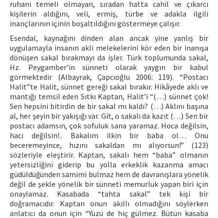
ruhani temeli olmayan, sıradan hatta cahil ve çıkarcı
kişilerin aldığını, veli, ermiş, türbe ve adakla ilgili
inançlarının içinin boşaltıldığını göstermeye çalışır.
Esendal, kaynağını dinden alan ancak yine yanlış bir
uygulamayla insanın akli melekelerini kör eden bir inanışa
dönüşen sakal bırakmayı da işler. Türk toplumunda sakal,
Hz. Peygamber’in sünneti olarak yaygın bir kabul
görmektedir (Albayrak, Çapcıoğlu 2006: 119). “Postacı
Halit”te Halit, sünnet gereği sakal bırakır. Hikâyede aklı ve
mantığı temsil eden Sıtkı Kaptan, Halit’i “(…) sünnet çok!
Sen hepsini bitirdin de bir sakal mı kaldı? (…) Aklını başına
al, her şeyin bir yakışığı var. Git, o sakalı da kazıt (…) Sen bir
postacı adamsın, çok sofuluk sana yaramaz. Hoca değilsin,
hacı değilsin!.. Bakalım ilkin bir baba ol… Onu
beceremeyince, hızını sakaldan mı alıyorsun!” (123)
sözleriyle eleştirir. Kaptan, sakalı hem “baba” olmanın
yetersizliğini giderip bu yolla erkeklik kazanma amacı
güdüldüğünden samimi bulmaz hem de davranışlara yönelik
değil de şekle yönelik bir sünneti memurluk yapan biri için
onaylamaz. Kasabada “tahta sakal” tek kişi bir
doğramacıdır. Kaptan onun akıllı olmadığını söylerken
anlatıcı da onun için “Yüzü de hiç gülmez. Bütün kasaba