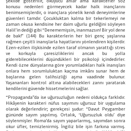
şekilde gösterilir, okuyucu anlar ama karakterler söz
konusu nedenleri görmeyecek kadar halk inançlarını
benimsemişlerdir, o inançlara yönelik kendi deneyimlerine
güvenleri tamdır. Çocukluktan kalma bir tekerlemeyi ne
zaman okusa kendisine her daim uğurlu geldiğini söyleyen
Halil’in dediği gibi “Denememişsin, inanmazsın! Bir yol dene
de bak!” (144) Bu karakterlerin her biri genç yaşlarına
rağmen çeşitli inanışlarla hayatlarını yönlendiren kişilerdir.
Ezen-ezilen ilişkisinde ezilen taraf olmanın yarattığı stres
ve korkuyla çaresizliklerini ancak bu yolla
giderebileceklerini düşündükleri bir psikoloji içindedirler.
Kendi özne dünyalarına göre yorumladıkları halk inanışları
onlara hem sorumluluktan kaçma imkânı sunar hem de
başlarına gelen talihsizliği aşma vaadinde bulunur.
Yaşananları kontrol altına alabilecekleri zannı yaratarak
kendilerini güvende hissetmelerini sağlar.
“Propaganda”da ise uğursuzluğun nedeni oldukça farklıdır.
Hikâyenin karakteri nüfus sayımını uğursuz bir uygulama
olarak değerlendirir; gerekçesi şudur: “Davut Peygamber
gününde sayım yapılmış. Ortalık, ‘Uğursuzluk oldu’ diye
söylenmişler. Roma’da sayım yaparlarmış, sayımdan sonra
okur üfler, temizlenirmiş. İngiliz bile işin farkına varmış.