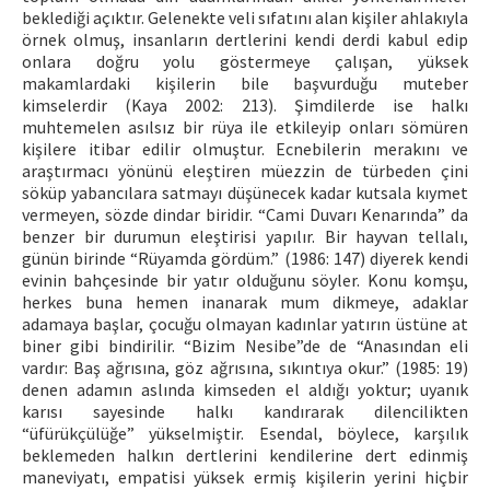
beklediği açıktır. Gelenekte veli sıfatını alan kişiler ahlakıyla
örnek olmuş, insanların dertlerini kendi derdi kabul edip
onlara doğru yolu göstermeye çalışan, yüksek
makamlardaki kişilerin bile başvurduğu muteber
kimselerdir (Kaya 2002: 213). Şimdilerde ise halkı
muhtemelen asılsız bir rüya ile etkileyip onları sömüren
kişilere itibar edilir olmuştur. Ecnebilerin merakını ve
araştırmacı yönünü eleştiren müezzin de türbeden çini
söküp yabancılara satmayı düşünecek kadar kutsala kıymet
vermeyen, sözde dindar biridir. “Cami Duvarı Kenarında” da
benzer bir durumun eleştirisi yapılır. Bir hayvan tellalı,
günün birinde “Rüyamda gördüm.” (1986: 147) diyerek kendi
evinin bahçesinde bir yatır olduğunu söyler. Konu komşu,
herkes buna hemen inanarak mum dikmeye, adaklar
adamaya başlar, çocuğu olmayan kadınlar yatırın üstüne at
biner gibi bindirilir. “Bizim Nesibe”de de “Anasından eli
vardır: Baş ağrısına, göz ağrısına, sıkıntıya okur.” (1985: 19)
denen adamın aslında kimseden el aldığı yoktur; uyanık
karısı sayesinde halkı kandırarak dilencilikten
“üfürükçülüğe” yükselmiştir. Esendal, böylece, karşılık
beklemeden halkın dertlerini kendilerine dert edinmiş
maneviyatı, empatisi yüksek ermiş kişilerin yerini hiçbir