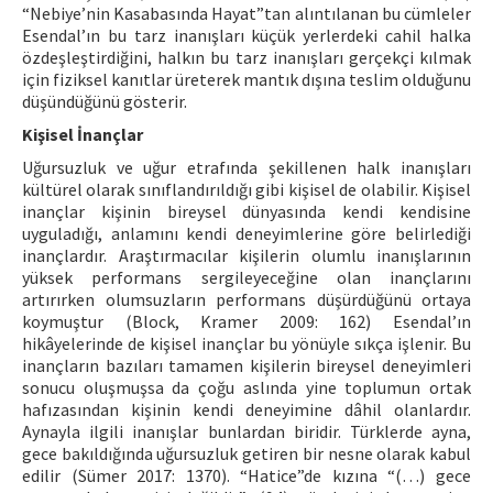
“Nebiye’nin Kasabasında Hayat”tan alıntılanan bu cümleler
Esendal’ın bu tarz inanışları küçük yerlerdeki cahil halka
özdeşleştirdiğini, halkın bu tarz inanışları gerçekçi kılmak
için fiziksel kanıtlar üreterek mantık dışına teslim olduğunu
düşündüğünü gösterir.
Kişisel İnançlar
Uğursuzluk ve uğur etrafında şekillenen halk inanışları
kültürel olarak sınıflandırıldığı gibi kişisel de olabilir. Kişisel
inançlar kişinin bireysel dünyasında kendi kendisine
uyguladığı, anlamını kendi deneyimlerine göre belirlediği
inançlardır. Araştırmacılar kişilerin olumlu inanışlarının
yüksek performans sergileyeceğine olan inançlarını
artırırken olumsuzların performans düşürdüğünü ortaya
koymuştur (Block, Kramer 2009: 162) Esendal’ın
hikâyelerinde de kişisel inançlar bu yönüyle sıkça işlenir. Bu
inançların bazıları tamamen kişilerin bireysel deneyimleri
sonucu oluşmuşsa da çoğu aslında yine toplumun ortak
hafızasından kişinin kendi deneyimine dâhil olanlardır.
Aynayla ilgili inanışlar bunlardan biridir. Türklerde ayna,
gece bakıldığında uğursuzluk getiren bir nesne olarak kabul
edilir (Sümer 2017: 1370). “Hatice”de kızına “(…) gece