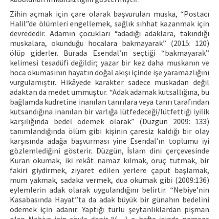
Zihin açmak için çare olarak başvurulan muska, “Postacı
Halil”de ölümleri engellemek, sağlık sıhhat kazanmak için
devrededir. Adamın çocukları “adadığı adaklara, takındığı
muskalara, okunduğu hocalara bakmayarak” (2015: 120)
ölüp giderler. Burada Esendal’ın seçtiği “bakmayarak”
kelimesi tesadüfi değildir; yazar bir kez daha muskanın ve
hoca okumasının hayatın doğal akışı içinde işe yaramazlığını
vurgulamıştır. Hikâyede karakter sadece muskadan değil
adaktan da medet ummuştur. “Adak adamak kutsallığına, bu
bağlamda kudretine inanılan tanrılara veya tanrı tarafından
kutsandığına inanılan bir varlığa lütfedeceği/lütfettiği iyilik
karşılığında bedel ödemek olarak” (Düzgün 2009: 133)
tanımlandığında ölüm gibi kişinin çaresiz kaldığı bir olay
karşısında adağa başvurması yine Esendal’ın toplumu iyi
gözlemlediğini gösterir. Düzgün, İslam dini çerçevesinde
Kuran okumak, iki rekât namaz kılmak, oruç tutmak, bir
fakiri giydirmek, ziyaret edilen yerlere çaput başlamak,
mum yakmak, sadaka vermek, dua okumak gibi (2009:136)
eylemlerin adak olarak uygulandığını belirtir. “Nebiye’nin
Kasabasında Hayat”ta da adak büyük bir günahın bedelini
ödemek için adanır: Yaptığı türlü şeytanlıklardan pişman