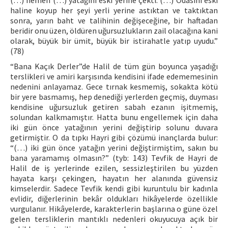
(…) hemen (…) yatağını eski yerine çekti. (…) Odasını eski
haline koyup her şeyi yerli yerine astıktan ve taktıktan
sonra, yarın baht ve talihinin değişeceğine, bir haftadan
beridir onu üzen, öldüren uğursuzlukların zail olacağına kani
olarak, büyük bir ümit, büyük bir istirahatle yatıp uyudu.”
(78)
“Bana Kaçık Derler”de Halil de tüm gün boyunca yaşadığı
terslikleri ve amiri karşısında kendisini ifade edememesinin
nedenini anlayamaz. Gece tırnak kesmemiş, sokakta kötü
bir yere basmamış, hep denediği yerlerden geçmiş, duyması
kendisine uğursuzluk getiren sabah ezanın işitmemiş,
solundan kalkmamıştır. Hatta bunu engellemek için daha
iki gün önce yatağının yerini değiştirip solunu duvara
getirmiştir. O da tıpkı Hayri gibi çözümü inançlarda bulur:
“(…) iki gün önce yatağın yerini değiştirmiştim, sakın bu
bana yaramamış olmasın?” (tyb: 143) Tevfik de Hayri de
Halil de iş yerlerinde ezilen, sessizleştirilen bu yüzden
hayata karşı çekingen, hayatın her alanında güvensiz
kimselerdir. Sadece Tevfik kendi gibi kuruntulu bir kadınla
evlidir, diğerlerinin bekâr oldukları hikâyelerde özellikle
vurgulanır. Hikâyelerde, karakterlerin başlarına o güne özel
gelen tersliklerin mantıklı nedenleri okuyucuya açık bir