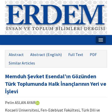
Home
Abstract
Abstract (English)
Full Text
PDF
About
Similar Articles
Journal Boards
Memduh Şevket Esendal’ın Gözünden
Guides
Türk Toplumunda Halk İnançlarının Yeri ve
Publication Policies
İşlevi
Writing Rules
Pelin ASLAN AYAR
Contact Us
Kocaeli Üniversitesi, Fen-Edebiyat Fakültesi, Türk Dili ve