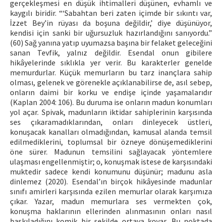
gerçekleşmesi en düşük ihtimalleri düşünen, evhamlı ve
kaygılı biridir. “‘Sabahtan beri zaten içimde bir sıkıntı var,
İzzet Bey’in rüyası da boşuna değildir,’ diye düşünüyor,
kendisi için sanki bir uğursuzluk hazırlandığını sanıyordu.”
(60) Sağ yanına yatıp uyumazsa başına bir felaket geleceğini
sanan Tevfik, yalnız değildir. Esendal onun gibilere
hikâyelerinde sıklıkla yer verir. Bu karakterler genelde
memurdurlar. Küçük memurların bu tarz inançlara sahip
olması, gelenek ve görenekle açıklanabilirse de, asıl sebep,
onların daimi bir korku ve endişe içinde yaşamalarıdır
(Kaplan 2004: 106). Bu duruma ise onların madun konumları
yol açar. Spivak, madunların iktidar sahiplerinin karşısında
ses çıkaramadıklarından, onları dinleyecek üstleri,
konuşacak kanalları olmadığından, kamusal alanda temsil
edilmediklerini, toplumsal bir özneye dönüşemediklerini
öne sürer. Madunun temsilini sağlayacak yöntemlere
ulaşması engellenmiştir; o, konuşmak istese de karşısındaki
muktedir sadece kendi konumunu düşünür; madunu asla
dinlemez (2020). Esendal’ın birçok hikâyesinde madunlar
sınıfı amirleri karşısında ezilen memurlar olarak karşımıza
çıkar. Yazar, madun memurlara ses vermekten çok,
konuşma haklarının ellerinden alınmasının onları nasıl
baskıladığını komik bir şekilde ortaya koyar. Bu noktada