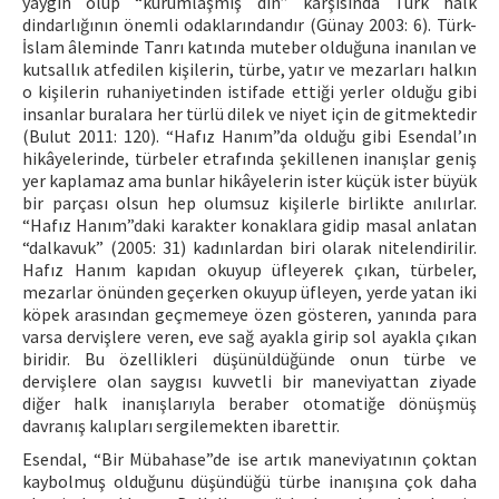
yaygın olup “kurumlaşmış din” karşısında Türk halk
dindarlığının önemli odaklarındandır (Günay 2003: 6). Türk-
İslam âleminde Tanrı katında muteber olduğuna inanılan ve
kutsallık atfedilen kişilerin, türbe, yatır ve mezarları halkın
o kişilerin ruhaniyetinden istifade ettiği yerler olduğu gibi
insanlar buralara her türlü dilek ve niyet için de gitmektedir
(Bulut 2011: 120). “Hafız Hanım”da olduğu gibi Esendal’ın
hikâyelerinde, türbeler etrafında şekillenen inanışlar geniş
yer kaplamaz ama bunlar hikâyelerin ister küçük ister büyük
bir parçası olsun hep olumsuz kişilerle birlikte anılırlar.
“Hafız Hanım”daki karakter konaklara gidip masal anlatan
“dalkavuk” (2005: 31) kadınlardan biri olarak nitelendirilir.
Hafız Hanım kapıdan okuyup üfleyerek çıkan, türbeler,
mezarlar önünden geçerken okuyup üfleyen, yerde yatan iki
köpek arasından geçmemeye özen gösteren, yanında para
varsa dervişlere veren, eve sağ ayakla girip sol ayakla çıkan
biridir. Bu özellikleri düşünüldüğünde onun türbe ve
dervişlere olan saygısı kuvvetli bir maneviyattan ziyade
diğer halk inanışlarıyla beraber otomatiğe dönüşmüş
davranış kalıpları sergilemekten ibarettir.
Esendal, “Bir Mübahase”de ise artık maneviyatının çoktan
kaybolmuş olduğunu düşündüğü türbe inanışına çok daha