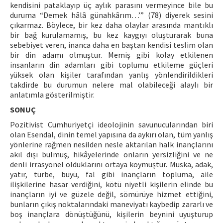
kendisini pataklayıp üç aylık parasını vermeyince bile bu
duruma “Demek hâlâ günahkârım…’” (78) diyerek sesini
çıkarmaz. Böylece, bir kez daha olaylar arasında mantıklı
bir bağ kurulamamış, bu kez kaygıyı oluşturarak buna
sebebiyet veren, inanca daha en baştan kendisi teslim olan
bir din adamı olmuştur. Memiş gibi kolay etkilenen
insanların din adamları gibi toplumu etkileme güçleri
yüksek olan kişiler tarafından yanlış yönlendirildikleri
takdirde bu durumun nelere mal olabileceği alaylı bir
anlatımla gösterilmiştir.
SONUÇ
Pozitivist Cumhuriyetçi ideolojinin savunucularından biri
olan Esendal, dinin temel yapısına da aykırı olan, tüm yanlış
yönlerine rağmen nesilden nesle aktarılan halk inançlarını
akıl dışı bulmuş, hikâyelerinde onların yersizliğini ve ne
denli irrasyonel olduklarını ortaya koymuştur. Muska, adak,
yatır, türbe, büyü, fal gibi inançların topluma, aile
ilişkilerine hasar verdiğini, kötü niyetli kişilerin elinde bu
inançların iyi ve güzele değil, sömürüye hizmet ettiğini,
bunların çıkış noktalarındaki maneviyatı kaybedip zararlı ve
boş inançlara dönüştüğünü, kişilerin beynini uyuşturup