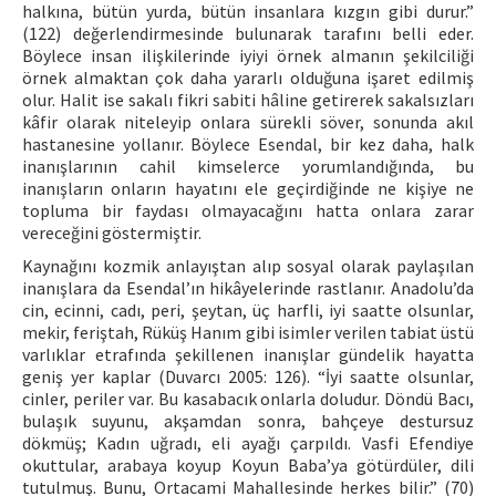
halkına, bütün yurda, bütün insanlara kızgın gibi durur.”
(122) değerlendirmesinde bulunarak tarafını belli eder.
Böylece insan ilişkilerinde iyiyi örnek almanın şekilciliği
örnek almaktan çok daha yararlı olduğuna işaret edilmiş
olur. Halit ise sakalı fikri sabiti hâline getirerek sakalsızları
kâfir olarak niteleyip onlara sürekli söver, sonunda akıl
hastanesine yollanır. Böylece Esendal, bir kez daha, halk
inanışlarının cahil kimselerce yorumlandığında, bu
inanışların onların hayatını ele geçirdiğinde ne kişiye ne
topluma bir faydası olmayacağını hatta onlara zarar
vereceğini göstermiştir.
Kaynağını kozmik anlayıştan alıp sosyal olarak paylaşılan
inanışlara da Esendal’ın hikâyelerinde rastlanır. Anadolu’da
cin, ecinni, cadı, peri, şeytan, üç harfli, iyi saatte olsunlar,
mekir, feriştah, Rüküş Hanım gibi isimler verilen tabiat üstü
varlıklar etrafında şekillenen inanışlar gündelik hayatta
geniş yer kaplar (Duvarcı 2005: 126). “İyi saatte olsunlar,
cinler, periler var. Bu kasabacık onlarla doludur. Döndü Bacı,
bulaşık suyunu, akşamdan sonra, bahçeye destursuz
dökmüş; Kadın uğradı, eli ayağı çarpıldı. Vasfi Efendiye
okuttular, arabaya koyup Koyun Baba’ya götürdüler, dili
tutulmuş. Bunu, Ortacami Mahallesinde herkes bilir.” (70)