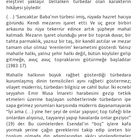
eleştirel yaklaşır. Dellalken türbedar olan karakterin
hikâyesi şöyledir:
(…) ‘Sancaktar Baba’nın türbesi imiş, rüyada hazret hacıya
göründü. Kendi mezarını işaret etti. Ve üç gece birbiri
arkasına bu rüya tekerrür edince artık şüpheye mahal
kalmadı. Mezarın işaret olunduğu yere bir toprak duvar, bir
tahta parmaklık, yazısız bir taş, bir kandil astılar ve mezar
tamam olur olmaz ‘erenlerim’ kerametini gösterdi. Yalnız
mahalle halkı, yalnız şehir halkı değil, bütün köylüler gelip
gitmeğe, avuç avuç topraklarını götürmeğe başladılar
(1983: 17).
Mahalle halkının büyük rağbet gösterdiği türbedara
kurumlaşmış dinin temsilcileri aynı rağbeti göstermez;
vilayet müderrisi, türbedarı bilgisiz ve cahil bulur. İki ecnebi
seyyahın Emir Musa İmareti harabesini gezip tetkik
etmeleri üzerine başlayan sohbetlerinde türbedarın ipe
sapa gelmez yorumları karşısında müderris dayanamayarak
“İyi ama (…) yine her şeyi de onlar yapıyor; top tüfeği bile
onlardan alıyoruz, tayyareyi yapıp havalarda onlar geziyor.”
(19) der. Bu cümlelerden Esendal’ın “boş” işlere kafa
yormak yerine çağın gereklerini takip edip üreten bir
toplum olmada din adamlarından akılcı yönlendirmeler