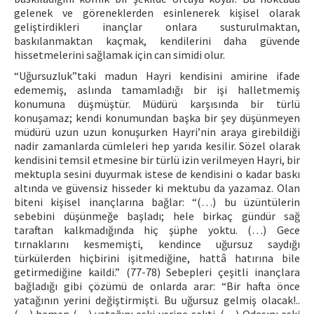
gelenek ve göreneklerden esinlenerek kişisel olarak
geliştirdikleri inançlar onlara susturulmaktan,
baskılanmaktan kaçmak, kendilerini daha güvende
hissetmelerini sağlamak için can simidi olur.
“Uğursuzluk”taki madun Hayri kendisini amirine ifade
edememiş, aslında tamamladığı bir işi halletmemiş
konumuna düşmüştür. Müdürü karşısında bir türlü
konuşamaz; kendi konumundan başka bir şey düşünmeyen
müdürü uzun uzun konuşurken Hayri’nin araya girebildiği
nadir zamanlarda cümleleri hep yarıda kesilir. Sözel olarak
kendisini temsil etmesine bir türlü izin verilmeyen Hayri, bir
mektupla sesini duyurmak istese de kendisini o kadar baskı
altında ve güvensiz hisseder ki mektubu da yazamaz. Olan
biteni kişisel inançlarına bağlar: “(…) bu üzüntülerin
sebebini düşünmeğe başladı; hele birkaç gündür sağ
taraftan kalkmadığında hiç şüphe yoktu. (…) Gece
tırnaklarını kesmemişti, kendince uğursuz saydığı
türkülerden hiçbirini işitmediğine, hattâ hatırına bile
getirmediğine kaildi.” (77-78) Sebepleri çeşitli inançlara
bağladığı gibi çözümü de onlarda arar: “Bir hafta önce
yatağının yerini değiştirmişti. Bu uğursuz gelmiş olacak!..