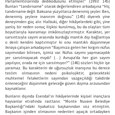
Parlamentolarında dedikodusunu etmişler.” (1993: 145)
Bunları “tandırname” olarak değerlendiren arkadaşına “Hiç
tandırname değil. Baksana yüzyıllarca denenmiş şeyler. Ben,
denenmiş şeylere inanırım doğrusu.” (145) diyerek yine
deneyimden güç alır. Halbuki, diğer hikâyelerdeki gibi, yine
yanlış bir neden sonuç ilişkisi kurulmuş, bu da olayları tüm
boyutlarıyla kavramayı imkânsızlaştırmıştır. Karakter, yer
sarsıntısıyla sayım arasında kurduğu mantık dışı bağlantıya
o denli kendini kaptırmıştır ki onu mantıklı düşünmeye
iknaya çalışan arkadaşının “Başımıza gelen her kırgını nüfus
sayımından bilirsen, işimiz var. Nüfus sayımı yapmasaydık
yer sarsılmayacak mıydı? (…) Avrupa’da her gün sayım
yapılıyor, orada ne için sarsılmıyor?” (146) sözleri hiçbir işe
yaramaz. Bu karakterin de uğursuzluk inanışına bu derece
teslim olmasının nedeni psikolojiktir; gelecekteki
muhtemel felaketlerin sayımdan vazgeçildiği takdirde
önleneceğini düşünmek geleceğe güven duyma arzusundan
kaynaklanır.
Bunların dışında Esendal’ın hikâyelerinde kişisel inançlara
hayvanlar etrafında rastlanır. “Monte Nuvare Belediye
Başkanlığı”ndaki liyakatsiz başkanından söz etmiştim.
Başkanın işinden olmasının nedenleri apaçık ortadayken