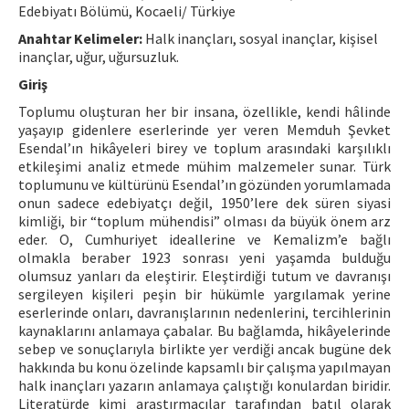
Edebiyatı Bölümü, Kocaeli/ Türkiye
ISSN: 1010-867X · e-ISSN: 2667-8713
Anahtar Kelimeler:
Halk inançları, sosyal inançlar, kişisel
inançlar, uğur, uğursuzluk.
Giriş
Toplumu oluşturan her bir insana, özellikle, kendi hâlinde
yaşayıp gidenlere eserlerinde yer veren Memduh Şevket
Esendal’ın hikâyeleri birey ve toplum arasındaki karşılıklı
etkileşimi analiz etmede mühim malzemeler sunar. Türk
toplumunu ve kültürünü Esendal’ın gözünden yorumlamada
onun sadece edebiyatçı değil, 1950’lere dek süren siyasi
kimliği, bir “toplum mühendisi” olması da büyük önem arz
eder. O, Cumhuriyet ideallerine ve Kemalizm’e bağlı
olmakla beraber 1923 sonrası yeni yaşamda bulduğu
olumsuz yanları da eleştirir. Eleştirdiği tutum ve davranışı
sergileyen kişileri peşin bir hükümle yargılamak yerine
eserlerinde onları, davranışlarının nedenlerini, tercihlerinin
kaynaklarını anlamaya çabalar. Bu bağlamda, hikâyelerinde
sebep ve sonuçlarıyla birlikte yer verdiği ancak bugüne dek
hakkında bu konu özelinde kapsamlı bir çalışma yapılmayan
halk inançları yazarın anlamaya çalıştığı konulardan biridir.
Literatürde kimi araştırmacılar tarafından batıl olarak