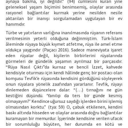
aynaya bakma, iyi değildir.” (94) cümlesini kuran yine
geleneksel yaşam biçimini benimsemiş, olaylar arasında
rasyonel bağlantılar kurmak yerine nesilden nesile
aktarılan bir inanışı sorgulamadan uygulayan bir ev
hanımıdır.
Türbe ve yatırların varlığına inanılmasında rüyanın referans
verilmesinin yeterli olduğuna değinmiştim. Türk-İslam
âleminde rüyaya büyük kıymet atfetme, rüya ile amel etme
oldukça yaygındır (Paçacı 2016). Sadece maneviyata işaret
eden rüyalar değil, kişilerin birbirlerini rüyalarında
görmeleri de gündelik yaşamın ayrılmaz bir parçasıdır.
“Rüya Nasıl Çıktı”da kurnaz ve bencil İzzet, kahvede
kendisiyle oturması için kendi hâlinde genç bir postacı olan
komşusu Tevfik’e rüyasında kendisini gördüğünü söyleyerek
onun rüyalara yönelik zaafından yararlanır. Tevfik, rüyayı
dinlemeden düşüncelere dalar: “(…) tırnağını ne gün
kestiğini düşündü. ‘Yanılıp da ters bir günde kesmiş
olmayayım?’ Kendince uğursuz saydığı işlerden birini işlemiş
olmasından korktu.” (tya: 59) O, çabuk etkilenen, kendini
baskı altında hisseden ve olaylar arasında doğru bağlantılar
kuramayan bir memurdur. İşyerinde kendisine verilen ufacık
bir sorumluluğu büyüten, her durumda en kötü ve