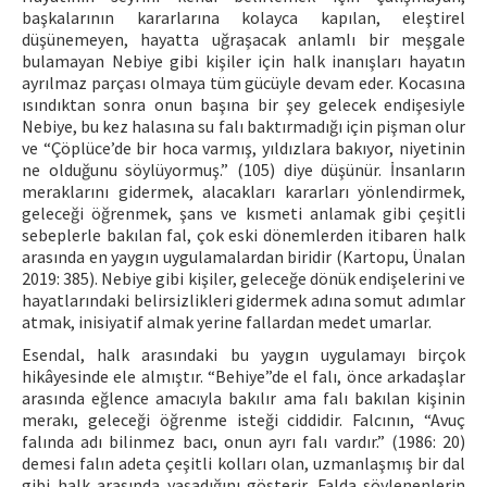
başkalarının kararlarına kolayca kapılan, eleştirel
düşünemeyen, hayatta uğraşacak anlamlı bir meşgale
bulamayan Nebiye gibi kişiler için halk inanışları hayatın
ayrılmaz parçası olmaya tüm gücüyle devam eder. Kocasına
ısındıktan sonra onun başına bir şey gelecek endişesiyle
Nebiye, bu kez halasına su falı baktırmadığı için pişman olur
ve “Çöplüce’de bir hoca varmış, yıldızlara bakıyor, niyetinin
ne olduğunu söylüyormuş.” (105) diye düşünür. İnsanların
meraklarını gidermek, alacakları kararları yönlendirmek,
geleceği öğrenmek, şans ve kısmeti anlamak gibi çeşitli
sebeplerle bakılan fal, çok eski dönemlerden itibaren halk
arasında en yaygın uygulamalardan biridir (Kartopu, Ünalan
2019: 385). Nebiye gibi kişiler, geleceğe dönük endişelerini ve
hayatlarındaki belirsizlikleri gidermek adına somut adımlar
atmak, inisiyatif almak yerine fallardan medet umarlar.
Esendal, halk arasındaki bu yaygın uygulamayı birçok
hikâyesinde ele almıştır. “Behiye”de el falı, önce arkadaşlar
arasında eğlence amacıyla bakılır ama falı bakılan kişinin
merakı, geleceği öğrenme isteği ciddidir. Falcının, “Avuç
falında adı bilinmez bacı, onun ayrı falı vardır.” (1986: 20)
demesi falın adeta çeşitli kolları olan, uzmanlaşmış bir dal
gibi halk arasında yaşadığını gösterir. Falda söylenenlerin