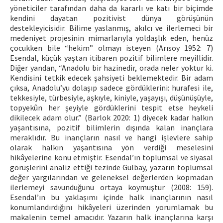
yöneticiler tarafından daha da kararlı ve katı bir biçimde
kendini dayatan pozitivist dünya görüşünün
destekleyicisidir. Bilime yaslanmış, akılcı ve ilerlemeci bir
medeniyet projesinin mimarlarıyla yoldaşlık eden, henüz
çocukken bile “hekim” olmayı isteyen (Arısoy 1952: 7)
Esendal, küçük yaştan itibaren pozitif bilimlere meyillidir.
Diğer yandan, “Anadolu bir hazinedir, orada neler yoktur ki.
Kendisini tetkik edecek şahsiyeti beklemektedir. Bir adam
çıksa, Anadolu’yu dolaşıp sadece gördüklerini: hurafesi ile,
tekkesiyle, türbesiyle, aşkıyle, kiniyle, yaşayışı, düşünüşüyle,
topyekûn her şeyiyle gördüklerini tespit etse heykeli
dikilecek adam olur.” (Barlok 2020: 1) diyecek kadar halkın
yaşantısına, pozitif bilimlerin dışında kalan inançlara
meraklıdır. Bu inançların nasıl ve hangi işlevlere sahip
olarak halkın yaşantısına yön verdiği meselesini
hikâyelerine konu etmiştir. Esendal’ın toplumsal ve siyasal
görüşlerini analiz ettiği tezinde Gülbay, yazarın toplumsal
değer yargılarından ve geleneksel değerlerden kopmadan
ilerlemeyi savunduğunu ortaya koymuştur (2008: 159).
Esendal’ın bu yaklaşımı içinde halk inançlarının nasıl
konumlandırdığını hikâyeleri üzerinden yorumlamak bu
makalenin temel amacıdır. Yazarın halk inançlarına karşı