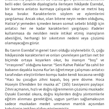
belli eder. Genelde diyaloglarla ilerleyen hikâyede Esendal,
bir kamera anlatısı kurmaya çalışarak okur ve metni baş
başa bırakır. Karakterlerin söylem ve eylemlerini
yargılamaz. Ancak okur, olan bitene neyin neden olduğunu,
Hatice’yi yemeden içmeden kesen somut sebebi bildiği için
anlatıcı her ne kadar karakterleri yargılayıcı ifadeler
kullanmasa da nesilden nesle intikal etmiş inanışların
abesliğini, herhangi bir sıkıntının nedeni veya çözümü
olamayacağını görür.
Bu tavrın Esendal’ın genel tavrı olduğu söylenebilir. O, çoğu
hikâyesinde karakterleri ve onları çevreleyen şartları net bir
biçimde ortaya koyarken okur, bu inanışın “boş” ve
“irrasyonel” olduğunu kavrar. “Seni Kahve Paklar”da cahil bir
babanın dayakla kızına Kur’an öğretmeye çalışması anlatıcı
tarafından eleştirilirken komşu kadın kendi kocasına verdiği
“Hacı bu çocuğun zihni kapalı, boş yere dövme. Hoca
Hüseyin Efendiden bir muska al.” (165) tavsiyesini paylaşır.
Zihni açmanın, hızlı ve doğru öğrenmenin çözümü muskadır.
Oysaki Esendal okura, doğru kişilerden doğru yöntemlerle
eğitim alınması gerektiğini, uygun şartları sağlamaksızın
sadece muskadan medet ummanın mantık açısından
kabulünün imkânsızlığını göstermiştir.