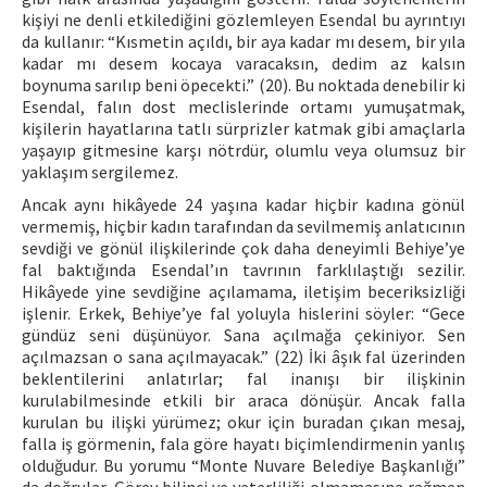
kişiyi ne denli etkilediğini gözlemleyen Esendal bu ayrıntıyı
da kullanır: “Kısmetin açıldı, bir aya kadar mı desem, bir yıla
kadar mı desem kocaya varacaksın, dedim az kalsın
boynuma sarılıp beni öpecekti.” (20). Bu noktada denebilir ki
Esendal, falın dost meclislerinde ortamı yumuşatmak,
kişilerin hayatlarına tatlı sürprizler katmak gibi amaçlarla
yaşayıp gitmesine karşı nötrdür, olumlu veya olumsuz bir
yaklaşım sergilemez.
Ancak aynı hikâyede 24 yaşına kadar hiçbir kadına gönül
vermemiş, hiçbir kadın tarafından da sevilmemiş anlatıcının
sevdiği ve gönül ilişkilerinde çok daha deneyimli Behiye’ye
fal baktığında Esendal’ın tavrının farklılaştığı sezilir.
Hikâyede yine sevdiğine açılamama, iletişim beceriksizliği
işlenir. Erkek, Behiye’ye fal yoluyla hislerini söyler: “Gece
gündüz seni düşünüyor. Sana açılmağa çekiniyor. Sen
açılmazsan o sana açılmayacak.” (22) İki âşık fal üzerinden
beklentilerini anlatırlar; fal inanışı bir ilişkinin
kurulabilmesinde etkili bir araca dönüşür. Ancak falla
kurulan bu ilişki yürümez; okur için buradan çıkan mesaj,
falla iş görmenin, fala göre hayatı biçimlendirmenin yanlış
olduğudur. Bu yorumu “Monte Nuvare Belediye Başkanlığı”