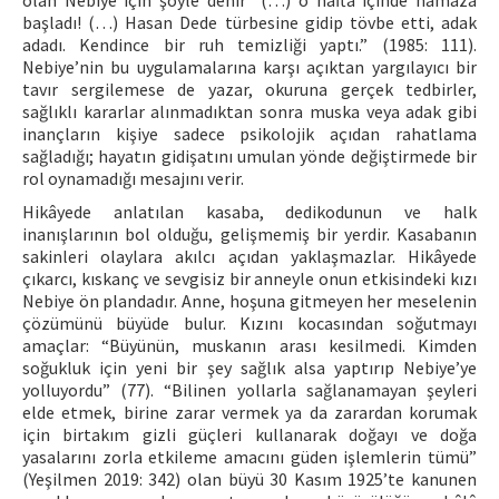
olan Nebiye için şöyle denir “(…) o hafta içinde namaza
başladı! (…) Hasan Dede türbesine gidip tövbe etti, adak
adadı. Kendince bir ruh temizliği yaptı.” (1985: 111).
Nebiye’nin bu uygulamalarına karşı açıktan yargılayıcı bir
tavır sergilemese de yazar, okuruna gerçek tedbirler,
sağlıklı kararlar alınmadıktan sonra muska veya adak gibi
inançların kişiye sadece psikolojik açıdan rahatlama
sağladığı; hayatın gidişatını umulan yönde değiştirmede bir
rol oynamadığı mesajını verir.
Hikâyede anlatılan kasaba, dedikodunun ve halk
inanışlarının bol olduğu, gelişmemiş bir yerdir. Kasabanın
sakinleri olaylara akılcı açıdan yaklaşmazlar. Hikâyede
çıkarcı, kıskanç ve sevgisiz bir anneyle onun etkisindeki kızı
Nebiye ön plandadır. Anne, hoşuna gitmeyen her meselenin
çözümünü büyüde bulur. Kızını kocasından soğutmayı
amaçlar: “Büyünün, muskanın arası kesilmedi. Kimden
soğukluk için yeni bir şey sağlık alsa yaptırıp Nebiye’ye
yolluyordu” (77). “Bilinen yollarla sağlanamayan şeyleri
elde etmek, birine zarar vermek ya da zarardan korumak
için birtakım gizli güçleri kullanarak doğayı ve doğa
yasalarını zorla etkileme amacını güden işlemlerin tümü”
(Yeşilmen 2019: 342) olan büyü 30 Kasım 1925’te kanunen