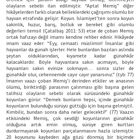
olayların sebebi ilan edilmiştir. “Aptal Memiş” diğer
hikâyelerden farklı olarak belleklerdeki çağrışımı olumlu bir
hayvan etrafında gelişir: Koyun. İslamiyet’ten sonra koyun
sakinlik, huzur, barış, bolluk ve bereket gibi olumlu
değerleri temsil (Çatalbaş 2011: 53) etse de çoban Memiş
ortak hafızayı değil imamı kendine rehber edinir. Hikâyede
imam vaaz eder: “Eyy, cemaatı müslimin! İnsanlar gibi
hayvanlar da günah işlerler. Hele bunlardan bazıları aslında
şeytan olduklarından, kıyamete kadar günahkâr
kalacaklardır. Böyle hayvanlara sakın acımayın, böyle
hayvanları sakın evinize sokmayın… sonra sizler de
günahkâr olur, cehennemde cayır cayır yanarsınız.” (tyb: 77)
İmamın vaazı çoban Memiş’i derinden etkiler ve anasının
ölümü, biriktirdiği parasının çalınması gibi başına gelen
talihsiz olayların sebebi olarak sürüsündeki günahkâr
koyunları görür: “Demek bunların hepsi, içinde günahkâr
koyunların bulunduğu sürüyü güttüğü için başına gelmişti!..
Kimbilir, bundan sonra daha neler gelecekti!” (77) Vaazın
etkisindeki Memiş, çok sevdiği koyunlarının günahkâr
olduğuna artık emin olmuş, sürüye giren kurtları
durdurmayarak koyunları parçalanmasını hazla izlemiştir.
20 koyununu kaybeden ağa gözü dönmüş bir biçimde