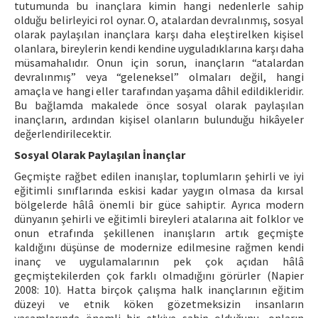
tutumunda bu inançlara kimin hangi nedenlerle sahip
olduğu belirleyici rol oynar. O, atalardan devralınmış, sosyal
olarak paylaşılan inançlara karşı daha eleştirelken kişisel
olanlara, bireylerin kendi kendine uyguladıklarına karşı daha
müsamahalıdır. Onun için sorun, inançların “atalardan
devralınmış” veya “geleneksel” olmaları değil, hangi
amaçla ve hangi eller tarafından yaşama dâhil edildikleridir.
Bu bağlamda makalede önce sosyal olarak paylaşılan
inançların, ardından kişisel olanların bulunduğu hikâyeler
değerlendirilecektir.
Sosyal Olarak Paylaşılan İnançlar
Geçmişte rağbet edilen inanışlar, toplumların şehirli ve iyi
eğitimli sınıflarında eskisi kadar yaygın olmasa da kırsal
bölgelerde hâlâ önemli bir güce sahiptir. Ayrıca modern
dünyanın şehirli ve eğitimli bireyleri atalarına ait folklor ve
onun etrafında şekillenen inanışların artık geçmişte
kaldığını düşünse de modernize edilmesine rağmen kendi
inanç ve uygulamalarının pek çok açıdan hâlâ
geçmiştekilerden çok farklı olmadığını görürler (Napier
2008: 10). Hatta birçok çalışma halk inançlarının eğitim
düzeyi ve etnik köken gözetmeksizin insanların