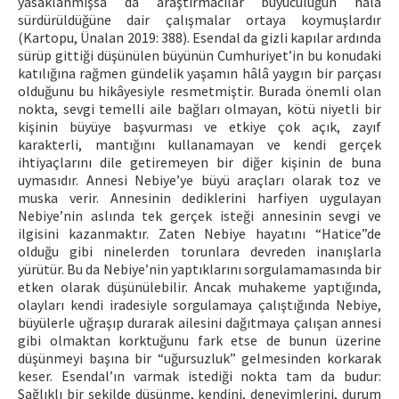
yasaklanmışsa da araştırmacılar büyücülüğün hâlâ
sürdürüldüğüne dair çalışmalar ortaya koymuşlardır
(Kartopu, Ünalan 2019: 388). Esendal da gizli kapılar ardında
sürüp gittiği düşünülen büyünün Cumhuriyet’in bu konudaki
katılığına rağmen gündelik yaşamın hâlâ yaygın bir parçası
olduğunu bu hikâyesiyle resmetmiştir. Burada önemli olan
nokta, sevgi temelli aile bağları olmayan, kötü niyetli bir
kişinin büyüye başvurması ve etkiye çok açık, zayıf
karakterli, mantığını kullanamayan ve kendi gerçek
ihtiyaçlarını dile getiremeyen bir diğer kişinin de buna
uymasıdır. Annesi Nebiye’ye büyü araçları olarak toz ve
muska verir. Annesinin dediklerini harfiyen uygulayan
Nebiye’nin aslında tek gerçek isteği annesinin sevgi ve
ilgisini kazanmaktır. Zaten Nebiye hayatını “Hatice”de
olduğu gibi ninelerden torunlara devreden inanışlarla
yürütür. Bu da Nebiye’nin yaptıklarını sorgulamamasında bir
etken olarak düşünülebilir. Ancak muhakeme yaptığında,
olayları kendi iradesiyle sorgulamaya çalıştığında Nebiye,
büyülerle uğraşıp durarak ailesini dağıtmaya çalışan annesi
gibi olmaktan korktuğunu fark etse de bunun üzerine
düşünmeyi başına bir “uğursuzluk” gelmesinden korkarak
keser. Esendal’ın varmak istediği nokta tam da budur:
Sağlıklı bir şekilde düşünme, kendini, deneyimlerini, durum