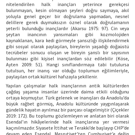
nitelendirilen halk inançları yeterince gerekçesi
bulunmayan, kesin olmayan şeyleri doğru saymaya, akıl
yoluyla genel geçer bir doğrulama yapmadan, nesnel
delillere gerek duymaksızın öznel olarak doğrulamanın
yeterli bulunduğu inançlardır (Akarsu 1975: 97). Cin veya
şeytan inancının yansımaları gibi kozmolojiden
kaynaklanan, kara kedi görmeyle şansızlığı ilişkilendirmek
gibi sosyal olarak paylaşılan, bireylerin yaşadığı doğaüstü
tecrübeler sonucu oluşan ve bireyin şanslı bir sayısının
bulunması gibi kişisel inançlardan söz edilebilir (Köse,
Ayten 2009: 51). Hangi sınıflandırmaya tabi tutulursa
tutulsun, her inanış var olduğu toplumun eğilimleriyle,
paylaşılan ortak kültürel hafızayla şekillenir.
Yapılan çalışmalar halk inançlarının antik kültürlerden
çağdaş yaşama insanlar üzerinde daima etkili olduğunu
ortaya koymuştur. Türk gelenek ve inanışları da Anadolu’da
büyük rağbet görmüş, Anadolu kültüründe yaygınlaşarak
gündelik hayatın ayrılmaz bir parçası olagelmiştir (Çiçekler
2019: 172). Bu toplumu gözlemleyen ve anlatan biri olarak
Esendal’ın hikâyelerinde halk inançlarına yer vermesi
kaçınılmazdır. Siyasete İttihat ve Terakki’de başlayıp CHP’de
devam eden Esendal, Meşrutiyet’ten Cumhuriyet’e değin