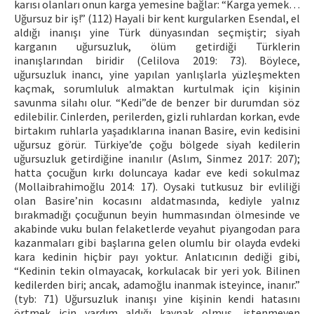
karısı olanları onun karga yemesine bağlar: “Karga yemek…
Uğursuz bir iş!” (112) Hayali bir kent kurgularken Esendal, el
aldığı inanışı yine Türk dünyasından seçmiştir; siyah
karganın uğursuzluk, ölüm getirdiği Türklerin
inanışlarından biridir (Celilova 2019: 73). Böylece,
uğursuzluk inancı, yine yapılan yanlışlarla yüzleşmekten
kaçmak, sorumluluk almaktan kurtulmak için kişinin
savunma silahı olur. “Kedi”de de benzer bir durumdan söz
edilebilir. Cinlerden, perilerden, gizli ruhlardan korkan, evde
birtakım ruhlarla yaşadıklarına inanan Basire, evin kedisini
uğursuz görür. Türkiye’de çoğu bölgede siyah kedilerin
uğursuzluk getirdiğine inanılır (Aslım, Sinmez 2017: 207);
hatta çocuğun kırkı doluncaya kadar eve kedi sokulmaz
(Mollaibrahimoğlu 2014: 17). Oysaki tutkusuz bir evliliği
olan Basire’nin kocasını aldatmasında, kediyle yalnız
bırakmadığı çocuğunun beyin hummasından ölmesinde ve
akabinde vuku bulan felaketlerde veyahut piyangodan para
kazanmaları gibi başlarına gelen olumlu bir olayda evdeki
kara kedinin hiçbir payı yoktur. Anlatıcının dediği gibi,
“Kedinin tekin olmayacak, korkulacak bir yeri yok. Bilinen
kedilerden biri; ancak, adamoğlu inanmak isteyince, inanır.”
(tyb: 71) Uğursuzluk inanışı yine kişinin kendi hatasını
örtmek için yardım aldığı kaynak olmuş, istenmeyen