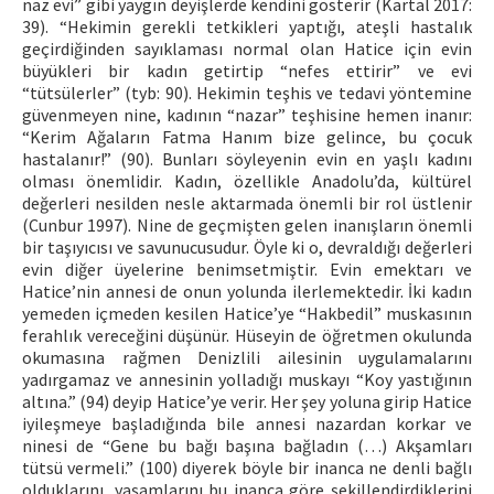
naz evi” gibi yaygın deyişlerde kendini gösterir (Kartal 2017:
39). “Hekimin gerekli tetkikleri yaptığı, ateşli hastalık
geçirdiğinden sayıklaması normal olan Hatice için evin
büyükleri bir kadın getirtip “nefes ettirir” ve evi
“tütsülerler” (tyb: 90). Hekimin teşhis ve tedavi yöntemine
güvenmeyen nine, kadının “nazar” teşhisine hemen inanır:
“Kerim Ağaların Fatma Hanım bize gelince, bu çocuk
hastalanır!” (90). Bunları söyleyenin evin en yaşlı kadını
olması önemlidir. Kadın, özellikle Anadolu’da, kültürel
değerleri nesilden nesle aktarmada önemli bir rol üstlenir
(Cunbur 1997). Nine de geçmişten gelen inanışların önemli
bir taşıyıcısı ve savunucusudur. Öyle ki o, devraldığı değerleri
evin diğer üyelerine benimsetmiştir. Evin emektarı ve
Hatice’nin annesi de onun yolunda ilerlemektedir. İki kadın
yemeden içmeden kesilen Hatice’ye “Hakbedil” muskasının
ferahlık vereceğini düşünür. Hüseyin de öğretmen okulunda
okumasına rağmen Denizlili ailesinin uygulamalarını
yadırgamaz ve annesinin yolladığı muskayı “Koy yastığının
altına.” (94) deyip Hatice’ye verir. Her şey yoluna girip Hatice
iyileşmeye başladığında bile annesi nazardan korkar ve
ninesi de “Gene bu bağı başına bağladın (…) Akşamları
tütsü vermeli.” (100) diyerek böyle bir inanca ne denli bağlı
olduklarını, yaşamlarını bu inanca göre şekillendirdiklerini