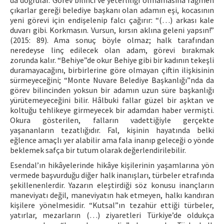
da doğrular. Görev bilinci ve yeterliliği olmamasına rağmen
çıkarlar gereği belediye başkanı olan adamın eşi, kocasının
yeni görevi için endişelenip falcı çağırır: “(…) arkası kale
duvarı gibi. Korkmasın. Vursun, kırsın aklına geleni yapsın!”
(2015: 89). Ama sonuç böyle olmaz; halk tarafından
neredeyse linç edilecek olan adam, görevi bırakmak
zorunda kalır. “Behiye”de okur Behiye gibi bir kadının tekeşli
duramayacağını, birbirlerine göre olmayan çiftin ilişkisinin
sürmeyeceğini; “Monte Nuvare Belediye Başkanlığı”nda da
görev bilincinden yoksun bir adamın uzun süre başkanlığı
yürütemeyeceğini bilir. Hâlbuki fallar güzel bir aşktan ve
koltuğu tehlikeye girmeyecek bir adamdan haber vermişti.
Okura gösterilen, falların vadettiğiyle gerçekte
yaşananların tezatlığıdır. Fal, kişinin hayatında belki
eğlence amaçlı yer alabilir ama fala inanıp geleceği o yönde
beklemek safça bir tutum olarak değerlendirilebilir.
Esendal’ın hikâyelerinde hikâye kişilerinin yaşamlarına yön
vermede başvurduğu diğer halk inanışları, türbeler etrafında
şekillenenlerdir. Yazarın eleştirdiği söz konusu inançların
maneviyatı değil, maneviyatın hak etmeyen, halkı kandıran
kişilere yönelmesidir. “Kutsal”ın tezahür ettiği türbeler,
yatırlar, mezarların (…) ziyaretleri Türkiye’de oldukça