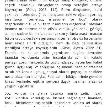
yaşamlarında önemli bir etkiye sahip olduğunu, onların
çeşitli psikolojik ihtiyaçlarına cevap verdiğini ortaya
koymuştur (Gülüş 2016: 114). Bilim dünyasının, batıl
şeklinde nitelendirdiği bu inançların zeki ve eğitim görmüş
insanlarca “temelsiz, irrasyonel ve boş” olarak
değerlendirildiği ve bu tarz insanların olağanüstü olaylara
inanma oranlarının daha düşük olduğu yönündeki görüşü,
aslında sadece bir ön kabuldür ve son yıllarda araştırmacılar
bu ön kabulü destekleyen ampirik veriler olsa da bu verilerin
hem sayıca sınırlı olduğunu hem de bazı belirsizlikler
içerdiğini ortaya koymuşlardır (Köse, Ayten 2009: 51).
Esendal da bu anlamda geçmişten bugüne devreden
inançlar konusunda bilim insanlarıyla aynı ön kabulü
paylaşır görünmektedir. Bir toplumda geçmişten beri kabul
gören, uygulanışı ve sonuçları açısından insanlar arasında
ortak bir kanı oluşmuş, sosyal olarak paylaşılıp nesilden
nesle aktarılan inanışlar, Esendal’ın hikâyelerinde genelde
kırsal kesimde, eğitim seviyesi düşük insanlar arasında
yaygınlık gösterir.
Söz konusu inanışların başında muska gelir. İnsanı
kötülüklerden koruduğuna, kısmet sağladığına inanılan,
farklı biçimlerde taşınabilir nesnelere verilen ad olarak