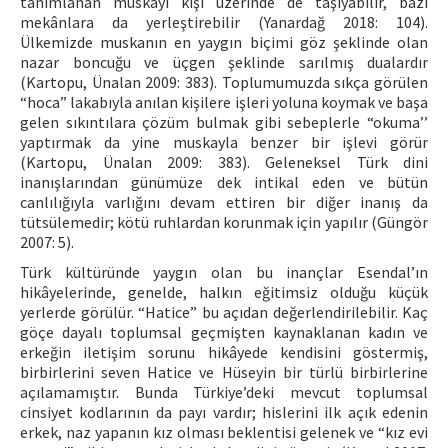
tanımlanan muskayı kişi üzerinde de taşıyabilir, bazı
mekânlara da yerleştirebilir (Yanardağ 2018: 104).
Ülkemizde muskanın en yaygın biçimi göz şeklinde olan
nazar boncuğu ve üçgen şeklinde sarılmış dualardır
(Kartopu, Ünalan 2009: 383). Toplumumuzda sıkça görülen
“hoca” lakabıyla anılan kişilere işleri yoluna koymak ve başa
gelen sıkıntılara çözüm bulmak gibi sebeplerle “okuma’’
yaptırmak da yine muskayla benzer bir işlevi görür
(Kartopu, Ünalan 2009: 383). Geleneksel Türk dini
inanışlarından günümüze dek intikal eden ve bütün
canlılığıyla varlığını devam ettiren bir diğer inanış da
tütsülemedir; kötü ruhlardan korunmak için yapılır (Güngör
2007: 5).
Türk kültüründe yaygın olan bu inançlar Esendal’ın
hikâyelerinde, genelde, halkın eğitimsiz olduğu küçük
yerlerde görülür. “Hatice” bu açıdan değerlendirilebilir. Kaç
göçe dayalı toplumsal geçmişten kaynaklanan kadın ve
erkeğin iletişim sorunu hikâyede kendisini göstermiş,
birbirlerini seven Hatice ve Hüseyin bir türlü birbirlerine
açılamamıştır. Bunda Türkiye’deki mevcut toplumsal
cinsiyet kodlarının da payı vardır; hislerini ilk açık edenin
erkek, naz yapanın kız olması beklentisi gelenek ve “kız evi