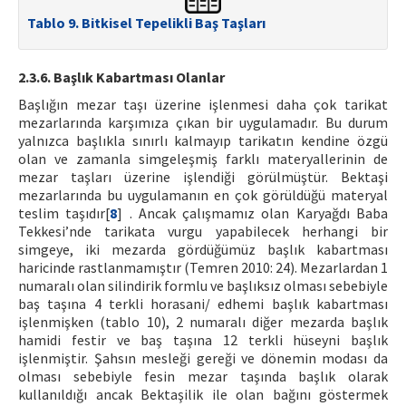
Tablo 9. Bitkisel Tepelikli Baş Taşları
2.3.6. Başlık Kabartması Olanlar
Başlığın mezar taşı üzerine işlenmesi daha çok tarikat
mezarlarında karşımıza çıkan bir uygulamadır. Bu durum
yalnızca başlıkla sınırlı kalmayıp tarikatın kendine özgü
olan ve zamanla simgeleşmiş farklı materyallerinin de
mezar taşları üzerine işlendiği görülmüştür. Bektaşi
mezarlarında bu uygulamanın en çok görüldüğü materyal
teslim taşıdır[
8
] . Ancak çalışmamız olan Karyağdı Baba
Tekkesi’nde tarikata vurgu yapabilecek herhangi bir
simgeye, iki mezarda gördüğümüz başlık kabartması
haricinde rastlanmamıştır (Temren 2010: 24). Mezarlardan 1
numaralı olan silindirik formlu ve başlıksız olması sebebiyle
baş taşına 4 terkli horasani/ edhemi başlık kabartması
işlenmişken (tablo 10), 2 numaralı diğer mezarda başlık
hamidi festir ve baş taşına 12 terkli hüseyni başlık
işlenmiştir. Şahsın mesleği gereği ve dönemin modası da
olması sebebiyle fesin mezar taşında başlık olarak
kullanıldığı ancak Bektaşilik ile olan bağını göstermek