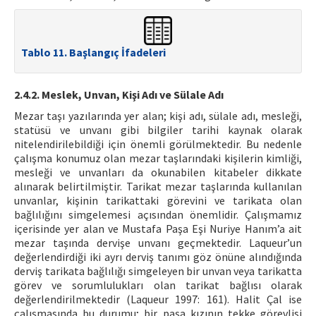
Tablo 11. Başlangıç İfadeleri
2.4.2. Meslek, Unvan, Kişi Adı ve Sülale Adı
Mezar taşı yazılarında yer alan; kişi adı, sülale adı, mesleği,
statüsü ve unvanı gibi bilgiler tarihi kaynak olarak
nitelendirilebildiği için önemli görülmektedir. Bu nedenle
çalışma konumuz olan mezar taşlarındaki kişilerin kimliği,
mesleği ve unvanları da okunabilen kitabeler dikkate
alınarak belirtilmiştir. Tarikat mezar taşlarında kullanılan
unvanlar, kişinin tarikattaki görevini ve tarikata olan
bağlılığını simgelemesi açısından önemlidir. Çalışmamız
içerisinde yer alan ve Mustafa Paşa Eşi Nuriye Hanım’a ait
mezar taşında dervişe unvanı geçmektedir. Laqueur’un
değerlendirdiği iki ayrı derviş tanımı göz önüne alındığında
derviş tarikata bağlılığı simgeleyen bir unvan veya tarikatta
görev ve sorumlulukları olan tarikat bağlısı olarak
değerlendirilmektedir (Laqueur 1997: 161). Halit Çal ise
çalışmasında bu durumu; bir paşa kızının tekke görevlisi