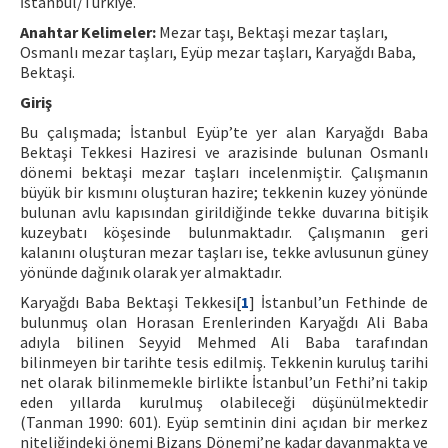
İstanbul/Türkiye.
Anahtar Kelimeler:
Mezar taşı, Bektaşi mezar taşları,
ISSN: 1010-867X · e-ISSN: 2667-8713
Osmanlı mezar taşları, Eyüp mezar taşları, Karyağdı Baba,
Bektaşi.
Giriş
Bu çalışmada; İstanbul Eyüp’te yer alan Karyağdı Baba
Bektaşi Tekkesi Haziresi ve arazisinde bulunan Osmanlı
dönemi bektaşi mezar taşları incelenmiştir. Çalışmanın
büyük bir kısmını oluşturan hazire; tekkenin kuzey yönünde
bulunan avlu kapısından girildiğinde tekke duvarına bitişik
kuzeybatı köşesinde bulunmaktadır. Çalışmanın geri
kalanını oluşturan mezar taşları ise, tekke avlusunun güney
yönünde dağınık olarak yer almaktadır.
Karyağdı Baba Bektaşi Tekkesi[
1
] İstanbul’un Fethinde de
bulunmuş olan Horasan Erenlerinden Karyağdı Ali Baba
adıyla bilinen Seyyid Mehmed Ali Baba tarafından
bilinmeyen bir tarihte tesis edilmiş. Tekkenin kuruluş tarihi
net olarak bilinmemekle birlikte İstanbul’un Fethi’ni takip
eden yıllarda kurulmuş olabileceği düşünülmektedir
(Tanman 1990: 601). Eyüp semtinin dini açıdan bir merkez
niteliğindeki önemi Bizans Dönemi’ne kadar dayanmakta ve