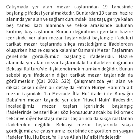
Çalışmada yer alan mezar taşlarından 19 tanesinde
başlangıç ifadesi yer almaktadır. Bunlardan 13 tanesi hazire
alanında yer alan ve sağlam durumdaki baş taşı, geriye kalan
beş tanesi kazı alanında ve tekke arazisinde bulunan
kırılmış baş taşlarıdır. Burada değinilmesi gereken hazire
içerisinde yer alan mezar taşlarındaki başlangıç ifadeleri
tarikat mezar taşlarında sıkça rastladığımız ifadelerden
oluşurken hazire dışında kalanlar Osmanlı Mezar Taşlarının
genelinde gördüğümüz başlangıç ifadeleridir. Hazire
alanında yer alan mezar taşlarındaki bu ifadeleri doğrudan
Bektaşi Kültürü’yle ilişkilendirmek mümkün değildir. Bunun
sebebi aynı ifadelerin diğer tarikat mezar taşlarında da
görülmesidir (Çal 2022: 532). Çalışmamızda yer alan ve
dikkat çeken diğer bir detay da Fatma Nuriye Hanım’a ait
mezar taşındaki ‘La Mevcude İlla Hu’ ifadesi ile Karyağdı
Baba’nın mezar taşında yer alan ‘Huvel Muin’ ifadesidir.
İncelediğimiz mezar taşları içerisinde başlangıç
ifadelerinde benzerlikler söz konusudur ancak bu iki örnek
tektir ve diğer Bektaşi mezar taşlarında da sıkça rastlanan
ifadelerden değildir. Bektaşi mezar taşlarında sıkça
gördüğümüz ve çalışmamız içerisinde de görülen en yaygın
ifadeler ‘Hu, Hu Dost, Ya Hu ve Allah Hu’ gibi ifadelerdir.