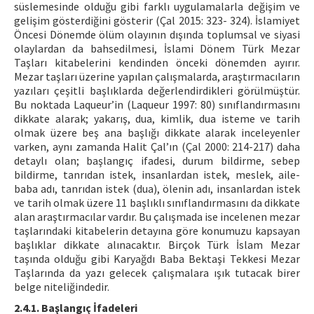
süslemesinde olduğu gibi farklı uygulamalarla değişim ve
gelişim gösterdiğini gösterir (Çal 2015: 323- 324). İslamiyet
Öncesi Dönemde ölüm olayının dışında toplumsal ve siyasi
olaylardan da bahsedilmesi, İslami Dönem Türk Mezar
Taşları kitabelerini kendinden önceki dönemden ayırır.
Mezar taşları üzerine yapılan çalışmalarda, araştırmacıların
yazıları çeşitli başlıklarda değerlendirdikleri görülmüştür.
Bu noktada Laqueur’in (Laqueur 1997: 80) sınıflandırmasını
dikkate alarak; yakarış, dua, kimlik, dua isteme ve tarih
olmak üzere beş ana başlığı dikkate alarak inceleyenler
varken, aynı zamanda Halit Çal’ın (Çal 2000: 214-217) daha
detaylı olan; başlangıç ifadesi, durum bildirme, sebep
bildirme, tanrıdan istek, insanlardan istek, meslek, aile-
baba adı, tanrıdan istek (dua), ölenin adı, insanlardan istek
ve tarih olmak üzere 11 başlıklı sınıflandırmasını da dikkate
alan araştırmacılar vardır. Bu çalışmada ise incelenen mezar
taşlarındaki kitabelerin detayına göre konumuzu kapsayan
başlıklar dikkate alınacaktır. Birçok Türk İslam Mezar
taşında olduğu gibi Karyağdı Baba Bektaşi Tekkesi Mezar
Taşlarında da yazı gelecek çalışmalara ışık tutacak birer
belge niteliğindedir.
2.4.1. Başlangıç İfadeleri