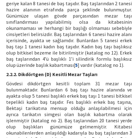
geriye kalan 8 tanesi de baş taşıdır. Baş taşlarından 2 tanesi
hazire alanının etrafında parça şeklinde bulunmuştur.
Günümüze ulaşan gövde parçasından mezar taşı
sınıflandırması yapılabilmiş olsa da kitabesinin
okunamaması ve herhangi bir başlığı olmaması sebebiyle
cinsiyetleri belirsizdir. Baş taşlarından 6 tanesi hazire alanı
içerisinde, ayakta ve sağlamdır. Bunlardan 5 tanesi erkek
baş taşı 1 tanesi kadın baş taşıdır. Kadın baş taşı başlıksız
olup bitkisel bezeme ile bitirilmiştir (katalog no 12). Erkek
baş taşlarından 4’ü başlıklı 1’i silindirik formlu başlıksız
olup üzerinde başlık kabartması[
5
] vardır (katalog no 1).
2.2.2. Dikdörtgen (D) Kesitli Mezar Taşları
Gövdesi dikdörtgen kesitli toplam 31 mezar taşı
bulunmaktadır. Bunlardan 6 baş taşı hazire alanında ve
ayakta olup 5 tanesi başlıklı erkek baş taşı 1 tanesi bitkisel
tepelikli kadın baş taşıdır. Fes başlıklı erkek baş taşına,
Bektaşi tarikatına mensup olduğu anlaşılabilmesi için
ayrıca tarikatın simgesi olan başlık kabartma olarak
işlenmiştir (katalog no 2). Baş taşlarından 20 tanesi yerde
olup başlıkları günümüze gelmemiştir. Kitabesi
okunabilenlerden anlaşıldığı kadarıyla bu baş taşlarından 3