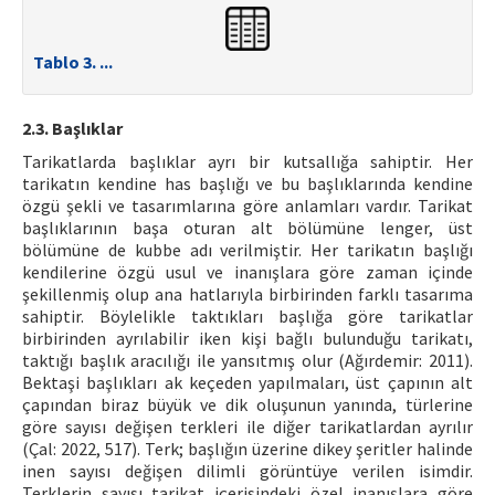
Tablo 3. ...
2.3. Başlıklar
Tarikatlarda başlıklar ayrı bir kutsallığa sahiptir. Her
tarikatın kendine has başlığı ve bu başlıklarında kendine
özgü şekli ve tasarımlarına göre anlamları vardır. Tarikat
başlıklarının başa oturan alt bölümüne lenger, üst
bölümüne de kubbe adı verilmiştir. Her tarikatın başlığı
kendilerine özgü usul ve inanışlara göre zaman içinde
şekillenmiş olup ana hatlarıyla birbirinden farklı tasarıma
sahiptir. Böylelikle taktıkları başlığa göre tarikatlar
birbirinden ayrılabilir iken kişi bağlı bulunduğu tarikatı,
taktığı başlık aracılığı ile yansıtmış olur (Ağırdemir: 2011).
Bektaşi başlıkları ak keçeden yapılmaları, üst çapının alt
çapından biraz büyük ve dik oluşunun yanında, türlerine
göre sayısı değişen terkleri ile diğer tarikatlardan ayrılır
(Çal: 2022, 517). Terk; başlığın üzerine dikey şeritler halinde
inen sayısı değişen dilimli görüntüye verilen isimdir.
Terklerin sayısı tarikat içerisindeki özel inanışlara göre