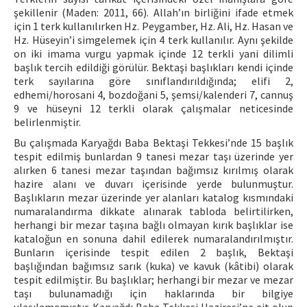
şekillenir (Maden: 2011, 66). Allah’ın birliğini ifade etmek
için 1 terk kullanılırken Hz. Peygamber, Hz. Ali, Hz. Hasan ve
Hz. Hüseyin’i simgelemek için 4 terk kullanılır. Aynı şekilde
on iki imama vurgu yapmak içinde 12 terkli yani dilimli
başlık tercih edildiği görülür. Bektaşi başlıkları kendi içinde
terk sayılarına göre sınıflandırıldığında; elifi 2,
edhemi/horosani 4, bozdoğani 5, şemsi/kalenderi 7, cannuş
9 ve hüseyni 12 terkli olarak çalışmalar neticesinde
belirlenmiştir.
Bu çalışmada Karyağdı Baba Bektaşi Tekkesi’nde 15 başlık
tespit edilmiş bunlardan 9 tanesi mezar taşı üzerinde yer
alırken 6 tanesi mezar taşından bağımsız kırılmış olarak
hazire alanı ve duvarı içerisinde yerde bulunmuştur.
Başlıkların mezar üzerinde yer alanları katalog kısmındaki
numaralandırma dikkate alınarak tabloda belirtilirken,
herhangi bir mezar taşına bağlı olmayan kırık başlıklar ise
kataloğun en sonuna dahil edilerek numaralandırılmıştır.
Bunların içerisinde tespit edilen 2 başlık, Bektaşi
başlığından bağımsız sarık (kuka) ve kavuk (kâtibi) olarak
tespit edilmiştir. Bu başlıklar; herhangi bir mezar ve mezar
taşı bulunamadığı için haklarında bir bilgiye