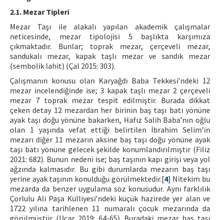
2.1. Mezar Tipleri
Mezar Taşı ile alakalı yapılan akademik çalışmalar
neticesinde, mezar tipolojisi 5 başlıkta karşımıza
çıkmaktadır. Bunlar; toprak mezar, çerçeveli mezar,
sandukalı mezar, kapak taşlı mezar ve sandık mezar
(sembolik lahit) (Çal 2015: 303).
Çalışmanın konusu olan Karyağdı Baba Tekkesi’ndeki 12
mezar incelendiğinde ise; 3 kapak taşlı mezar 2 çerçeveli
mezar 7 toprak mezar tespit edilmiştir. Burada dikkat
çeken detay 12 mezardan her birinin baş taşı batı yönüne
ayak taşı doğu yönüne bakarken, Hafız Salih Baba’nın oğlu
olan 1 yaşında vefat ettiği belirtilen İbrahim Selim’in
mezarı diğer 11 mezarın aksine baş taşı doğu yönüne ayak
taşı batı yönüne gelecek şekilde konumlandırılmıştır (Filiz
2021: 682). Bunun nedeni ise; baş taşının kapı girişi veya yol
ağzında kalmasıdır. Bu gibi durumlarda mezarın baş taşı
yerine ayak taşının konulduğu görülmektedir.[
4
] Nitekim bu
mezarda da benzer uygulama söz konusudur. Aynı farklılık
Çorlulu Ali Paşa Külliyesi’ndeki küçük hazirede yer alan ve
1722 yılına tarihlenen 11 numaralı çocuk mezarında da
görülmüştür (Uçar 2019: 64-65). Buradaki mezar baş taşı