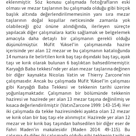
eklenmiştir. Söz konusu çalışmada fotoğrafların eski
olması ve mezar taşlarının bu çalışmada olduğu gibi birçok
başlık altında değerlendirilmemesinin yanı sıra mezar
taşlarının doğal koşullar neticesinde zamanla yok
olabileceği göz önüne alındığında, ilerleyen süreçte
yapılacak diğer çalışmalara katkı sağlamak ve belgelemek
amacıyla daha detaylı bir çalışmanın gerekli olduğu
düşünülmüştür. Müfit Yüksel’in çalışmasında hazire
içerisinde yer alan 12 mezar ve bu çalışmanın kataloğunda
14 numara ile belirtilen kırık baş taşı dışındaki baş taşı, ayak
taşı ve kırık olarak bulunan 6 başlıktan bahsedilmemiştir.
Karyağdı Baba tekkesi’nde yer alan mezar taşlarına değinen
bir diğer kaynakta Nicolas Vatin ve Thierry Zarcone’nin
çalışmasıdır. Ancak bu çalışmada Müfit Yüksel’in çalışması
gibi Karyağdı Baba Tekkesi ve tekkenin tarihi üzerine
yoğunlaşmaktadır. Çalışmanın bir bölümünde tekkenin
haziresi ve hazirede yer alan 13 mezar taşına değinilmiş ve
kısaca değerlendirilmiştir (VatınZarcone 1999: 143-154). Her
iki çalışmada da tekke haziresindeki ayakta olan 12 mezar
ve kırık olan bir baş taşı ele alınmıştır. Hazirede yer alan 12
mezar ve bir kırık baş taşından bahsedilen bir diğer eser de
Fahri Maden’in makalesidir (Maden 2014: 49-115). Bu
çalışma da diğer iki çalışmada olduğu gibi tekkenin tarihi ve