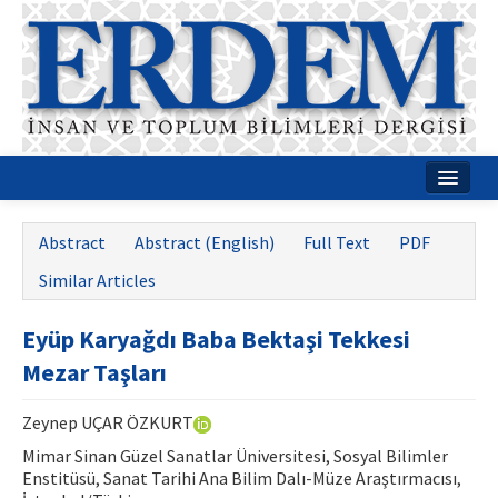
Home
Abstract
Abstract (English)
Full Text
PDF
About
Similar Articles
Journal Boards
Eyüp Karyağdı Baba Bektaşi Tekkesi
Guides
Mezar Taşları
Publication Policies
Zeynep UÇAR ÖZKURT
Writing Rules
Mimar Sinan Güzel Sanatlar Üniversitesi, Sosyal Bilimler
Enstitüsü, Sanat Tarihi Ana Bilim Dalı-Müze Araştırmacısı,
Contact Us