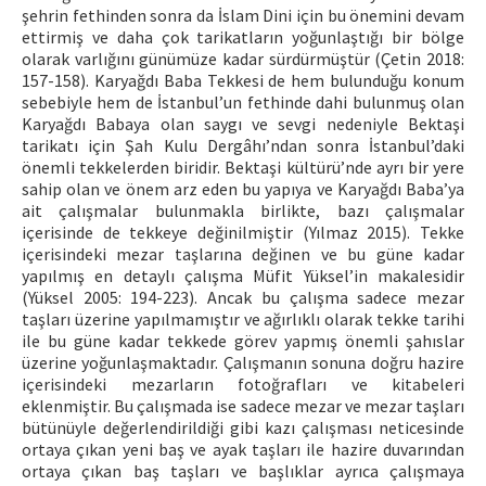
şehrin fethinden sonra da İslam Dini için bu önemini devam
ettirmiş ve daha çok tarikatların yoğunlaştığı bir bölge
olarak varlığını günümüze kadar sürdürmüştür (Çetin 2018:
157-158). Karyağdı Baba Tekkesi de hem bulunduğu konum
sebebiyle hem de İstanbul’un fethinde dahi bulunmuş olan
Karyağdı Babaya olan saygı ve sevgi nedeniyle Bektaşi
tarikatı için Şah Kulu Dergâhı’ndan sonra İstanbul’daki
önemli tekkelerden biridir. Bektaşi kültürü’nde ayrı bir yere
sahip olan ve önem arz eden bu yapıya ve Karyağdı Baba’ya
ait çalışmalar bulunmakla birlikte, bazı çalışmalar
içerisinde de tekkeye değinilmiştir (Yılmaz 2015). Tekke
içerisindeki mezar taşlarına değinen ve bu güne kadar
yapılmış en detaylı çalışma Müfit Yüksel’in makalesidir
(Yüksel 2005: 194-223). Ancak bu çalışma sadece mezar
taşları üzerine yapılmamıştır ve ağırlıklı olarak tekke tarihi
ile bu güne kadar tekkede görev yapmış önemli şahıslar
üzerine yoğunlaşmaktadır. Çalışmanın sonuna doğru hazire
içerisindeki mezarların fotoğrafları ve kitabeleri
eklenmiştir. Bu çalışmada ise sadece mezar ve mezar taşları
bütünüyle değerlendirildiği gibi kazı çalışması neticesinde
ortaya çıkan yeni baş ve ayak taşları ile hazire duvarından
ortaya çıkan baş taşları ve başlıklar ayrıca çalışmaya