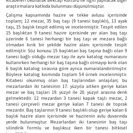
kitabeleri okunarak Bektaşi Kültürü ile ilgili yapılacak diğer
araştırmalara katkıda bulunması düşünülmüştür.
Çalışma kapsamında hazire ve tekke avlusu içerisinde
toplam; 12 mezar, 35 baş taşı (9 tanesi başlıklı), 13 ayak
taşı, 15 başlık tespit edilmiş ve incelenmiştir. Tespit edilen
15 başlıktan 9 tanesi hazire içerisinde yer alan baş taşı
üzerinde 6 tanesi herhangi bir baş taşı ve mezara bağlı
olmadan kırık bir şekilde hazire alanı içerisinde tespit
edilmiştir. Söz konusu 15 başlıktan baş taşına bağlı olan 9
tanesi bağlı olduğu mezar taşı ile aynı katalog numarasını
kullanırken herhangi bir baş taşına bağlı olmayıp kırık olan
6 başlık katalog sırasına göre ayrıca numaralandırılmıştır.
Böylece katalog kısmında toplam 54 örnek incelenmiştir.
Kitabesi okunmuş olan baş taşlarından anlaşılan; bu
mezarlardan iki tanesinin 17. yüzyıla aitken geriye kalan
mezar ve baş taşları 19. yüzyıl ile 20. yüzyıl arasına denk
gelmektedir. 12 mezardan 3 tanesi kapak taşlı mezar, 2
tanesi çerçeveli mezar geriye kalan 7 tanesi de toprak
mezardır. Baş taşlarının 9 tanesi başlıklı olup geriye kalan 6
başlık hazire alanı içerisinde ve hazirenin avlu duvarında
yerde bulunmuştur. Mezarlardan iki tanesinin baş taşı
silindirik formlu ve başlıksız iken bir tanesi bitkisel