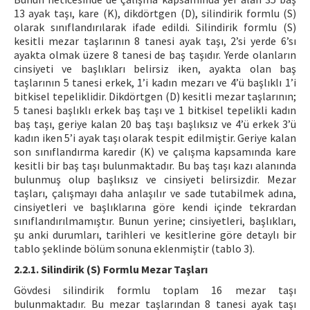
13 ayak taşı, kare (K), dikdörtgen (D), silindirik formlu (S)
olarak sınıflandırılarak ifade edildi. Silindirik formlu (S)
kesitli mezar taşlarının 8 tanesi ayak taşı, 2’si yerde 6’sı
ayakta olmak üzere 8 tanesi de baş taşıdır. Yerde olanların
cinsiyeti ve başlıkları belirsiz iken, ayakta olan baş
taşlarının 5 tanesi erkek, 1’i kadın mezarı ve 4’ü başlıklı 1’i
bitkisel tepeliklidir. Dikdörtgen (D) kesitli mezar taşlarının;
5 tanesi başlıklı erkek baş taşı ve 1 bitkisel tepelikli kadın
baş taşı, geriye kalan 20 baş taşı başlıksız ve 4’ü erkek 3’ü
kadın iken 5’i ayak taşı olarak tespit edilmiştir. Geriye kalan
son sınıflandırma karedir (K) ve çalışma kapsamında kare
kesitli bir baş taşı bulunmaktadır. Bu baş taşı kazı alanında
bulunmuş olup başlıksız ve cinsiyeti belirsizdir. Mezar
taşları, çalışmayı daha anlaşılır ve sade tutabilmek adına,
cinsiyetleri ve başlıklarına göre kendi içinde tekrardan
sınıflandırılmamıştır. Bunun yerine; cinsiyetleri, başlıkları,
şu anki durumları, tarihleri ve kesitlerine göre detaylı bir
tablo şeklinde bölüm sonuna eklenmiştir (tablo 3).
2.2.1. Silindirik (S) Formlu Mezar Taşları
Gövdesi silindirik formlu toplam 16 mezar taşı
bulunmaktadır. Bu mezar taşlarından 8 tanesi ayak taşı