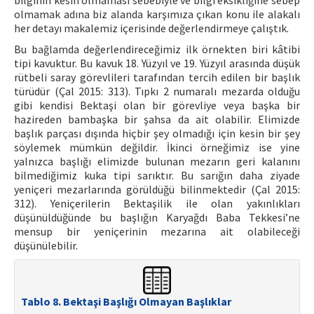
olmamak adına biz alanda karşımıza çıkan konu ile alakalı
her detayı makalemiz içerisinde değerlendirmeye çalıştık.
Bu bağlamda değerlendireceğimiz ilk örnekten biri kâtibi
tipi kavuktur. Bu kavuk 18. Yüzyıl ve 19. Yüzyıl arasında düşük
rütbeli saray görevlileri tarafından tercih edilen bir başlık
türüdür (Çal 2015: 313). Tıpkı 2 numaralı mezarda olduğu
gibi kendisi Bektaşi olan bir görevliye veya başka bir
hazireden bambaşka bir şahsa da ait olabilir. Elimizde
başlık parçası dışında hiçbir şey olmadığı için kesin bir şey
söylemek mümkün değildir. İkinci örneğimiz ise yine
yalnızca başlığı elimizde bulunan mezarın geri kalanını
bilmediğimiz kuka tipi sarıktır. Bu sarığın daha ziyade
yeniçeri mezarlarında görüldüğü bilinmektedir (Çal 2015:
312). Yeniçerilerin Bektaşilik ile olan yakınlıkları
düşünüldüğünde bu başlığın Karyağdı Baba Tekkesi’ne
mensup bir yeniçerinin mezarına ait olabileceği
düşünülebilir.
Tablo 8. Bektaşi Başlığı Olmayan Başlıklar