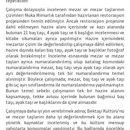
tepeliklidir.
Çalışma dolayısıyla incelenen mezar ve mezar taşlarının
çizimleri Muka Mimarlık tarafından hazırlanan restorasyon
projesinden temin edilmiştir. Ancak restorasyon projesine
dahil edilmeyen hazire alanı içerisinde ve kazı alanında
bulunan 21 baş taşı, 4 ayak taşı ve 6 başlığın incelenmesi ve
kitabe okumaları ayrıca yapılmıştır. Hazire içerisindeki
mezarlar çizim ile değerlendirilip çalışmaya dâhil edilirken,
hazire dışında kalan baş taşı, ayak taşı ve başlıklar fotoğraf
olarak bırakılmıştır. İnceleme esnasında mezar ve mezar
taşları ayrıca numaralandırılmış olup katalog kısmındaki
numaralandırma mezar, baş taşı veya ayak taşı olarak ayrı
ayrı değerlendirilmemiş tek bir numaralandırma temel
alınmıştır. Böylece çalışmada; mezar, baş taşı ve ayak taşı
gibi üç ayrı sınıflandırma ile numaralandırma yapılmamıştır.
Bunun temel sebebi çalışmanın tek bir hazire alanını
kapsamayıp, tekke avlusu içerinde bulunan bağımsız baş
taşı, ayak taşı ve başlıklarını da içine almasıdır.
Çalışmaya daha iyi yön verebilmek adına; Bektaşi Kültürü’nü
ve mezar taşlarını daha iyi değerlendirmek için bu alana
yönelik kaynaklar incelenmiş ve bu kültüre mensup
şahıslarla konuşmalar yapılmıştır. Bu bağlamda öncelikle