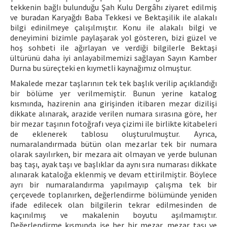
tekkenin bağlı bulunduğu Şah Kulu Dergâhı ziyaret edilmiş
ve buradan Karyağdı Baba Tekkesi ve Bektaşilik ile alakalı
bilgi edinilmeye çalışılmıştır. Konu ile alakalı bilgi ve
deneyimini bizimle paylaşarak yol gösteren, bizi güzel ve
hoş sohbeti ile ağırlayan ve verdiği bilgilerle Bektaşi
ültürünü daha iyi anlayabilmemizi sağlayan Sayın Kamber
Durna bu süreçteki en kıymetli kaynağımız olmuştur.
Makalede mezar taşlarının tek tek başlık verilip açıklandığı
bir bölüme yer verilmemiştir. Bunun yerine katalog
kısmında, hazirenin ana girişinden itibaren mezar dizilişi
dikkate alınarak, arazide verilen numara sırasına göre, her
bir mezar taşının fotoğrafı veya çizimi ile birlikte kitabeleri
de eklenerek tablosu oluşturulmuştur. Ayrıca,
numaralandırmada bütün olan mezarlar tek bir numara
olarak sayılırken, bir mezara ait olmayan ve yerde bulunan
baş taşı, ayak taşı ve başlıklar da aynı sıra numarası dikkate
alınarak kataloğa eklenmiş ve devam ettirilmiştir. Böylece
ayrı bir numaralandırma yapılmayıp çalışma tek bir
çerçevede toplanırken, değerlendirme bölümünde yeniden
ifade edilecek olan bilgilerin tekrar edilmesinden de
kaçınılmış ve makalenin boyutu aşılmamıştır.
Değerlendirme kısmında ise her bir mezar, mezar taşı ve