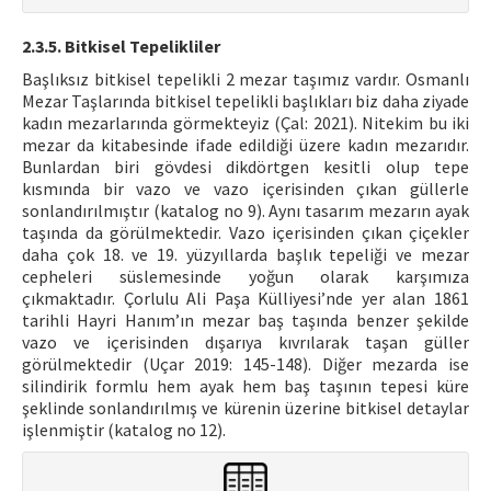
2.3.5. Bitkisel Tepelikliler
Başlıksız bitkisel tepelikli 2 mezar taşımız vardır. Osmanlı
Mezar Taşlarında bitkisel tepelikli başlıkları biz daha ziyade
kadın mezarlarında görmekteyiz (Çal: 2021). Nitekim bu iki
mezar da kitabesinde ifade edildiği üzere kadın mezarıdır.
Bunlardan biri gövdesi dikdörtgen kesitli olup tepe
kısmında bir vazo ve vazo içerisinden çıkan güllerle
sonlandırılmıştır (katalog no 9). Aynı tasarım mezarın ayak
taşında da görülmektedir. Vazo içerisinden çıkan çiçekler
daha çok 18. ve 19. yüzyıllarda başlık tepeliği ve mezar
cepheleri süslemesinde yoğun olarak karşımıza
çıkmaktadır. Çorlulu Ali Paşa Külliyesi’nde yer alan 1861
tarihli Hayri Hanım’ın mezar baş taşında benzer şekilde
vazo ve içerisinden dışarıya kıvrılarak taşan güller
görülmektedir (Uçar 2019: 145-148). Diğer mezarda ise
silindirik formlu hem ayak hem baş taşının tepesi küre
şeklinde sonlandırılmış ve kürenin üzerine bitkisel detaylar
işlenmiştir (katalog no 12).