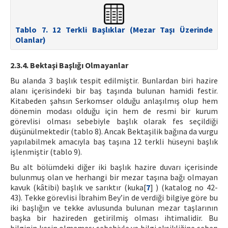
Tablo 7. 12 Terkli Başlıklar (Mezar Taşı Üzerinde
Olanlar)
2.3.4. Bektaşi Başlığı Olmayanlar
Bu alanda 3 başlık tespit edilmiştir. Bunlardan biri hazire
alanı içerisindeki bir baş taşında bulunan hamidi festir.
Kitabeden şahsın Serkomser olduğu anlaşılmış olup hem
dönemin modası olduğu için hem de resmi bir kurum
görevlisi olması sebebiyle başlık olarak fes seçildiği
düşünülmektedir (tablo 8). Ancak Bektaşilik bağına da vurgu
yapılabilmek amacıyla baş taşına 12 terkli hüseyni başlık
işlenmiştir (tablo 9).
Bu alt bölümdeki diğer iki başlık hazire duvarı içerisinde
bulunmuş olan ve herhangi bir mezar taşına bağı olmayan
kavuk (kâtibi) başlık ve sarıktır (kuka[
7
] ) (katalog no 42-
43). Tekke görevlisi İbrahim Bey’in de verdiği bilgiye göre bu
iki başlığın ve tekke avlusunda bulunan mezar taşlarının
başka bir hazireden getirilmiş olması ihtimalidir. Bu
bilginin kesin olmaması sebebiyle ve bilgi eksikliğine sebep