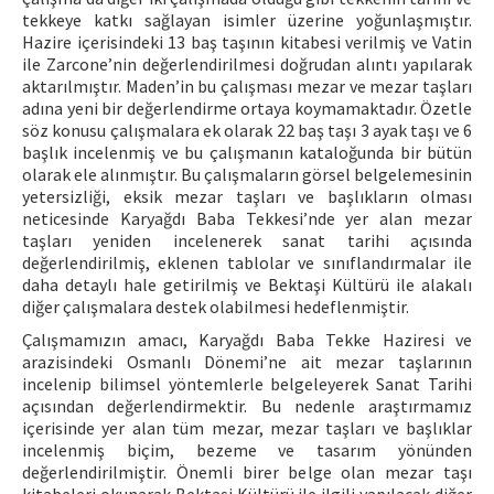
tekkeye katkı sağlayan isimler üzerine yoğunlaşmıştır.
Hazire içerisindeki 13 baş taşının kitabesi verilmiş ve Vatin
ile Zarcone’nin değerlendirilmesi doğrudan alıntı yapılarak
aktarılmıştır. Maden’in bu çalışması mezar ve mezar taşları
adına yeni bir değerlendirme ortaya koymamaktadır. Özetle
söz konusu çalışmalara ek olarak 22 baş taşı 3 ayak taşı ve 6
başlık incelenmiş ve bu çalışmanın kataloğunda bir bütün
olarak ele alınmıştır. Bu çalışmaların görsel belgelemesinin
yetersizliği, eksik mezar taşları ve başlıkların olması
neticesinde Karyağdı Baba Tekkesi’nde yer alan mezar
taşları yeniden incelenerek sanat tarihi açısında
değerlendirilmiş, eklenen tablolar ve sınıflandırmalar ile
daha detaylı hale getirilmiş ve Bektaşi Kültürü ile alakalı
diğer çalışmalara destek olabilmesi hedeflenmiştir.
Çalışmamızın amacı, Karyağdı Baba Tekke Haziresi ve
arazisindeki Osmanlı Dönemi’ne ait mezar taşlarının
incelenip bilimsel yöntemlerle belgeleyerek Sanat Tarihi
açısından değerlendirmektir. Bu nedenle araştırmamız
içerisinde yer alan tüm mezar, mezar taşları ve başlıklar
incelenmiş biçim, bezeme ve tasarım yönünden
değerlendirilmiştir. Önemli birer belge olan mezar taşı