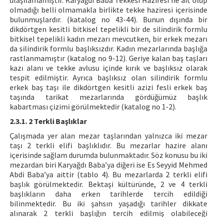
ulaşılamamıştır. Karyağdı Baba Tekkesi Haziresi’ne ait olup
olmadığı belli olmamakla birlikte tekke haziresi içerisinde
bulunmuşlardır. (katalog no 43-44). Bunun dışında bir
dikdörtgen kesitli bitkisel tepelikli bir de silindirik formlu
bitkisel tepelikli kadın mezarı mevcutken, bir erkek mezarı
da silindirik formlu başlıksızdır. Kadın mezarlarında başlığa
rastlanmamıştır (katalog no 9-12). Geriye kalan baş taşları
kazı alanı ve tekke avlusu içinde kırık ve başlıksız olarak
tespit edilmiştir. Ayrıca başlıksız olan silindirik formlu
erkek baş taşı ile dikdörtgen kesitli azizi fesli erkek baş
taşında tarikat mezarlarında gördüğümüz başlık
kabartması çizimi görülmektedir (katalog no 1-2).
2.3.1. 2 Terkli Başlıklar
Çalışmada yer alan mezar taşlarından yalnızca iki mezar
taşı 2 terkli elifi başlıklıdır. Bu mezarlar hazire alanı
içerisinde sağlam durumda bulunmaktadır. Söz konusu bu iki
mezardan biri Karyağdı Baba’ya diğeri ise Es Seyyid Mehmed
Abdi Baba’ya aittir (tablo 4). Bu mezarlarda 2 terkli elifi
başlık görülmektedir. Bektaşi kültüründe, 2 ve 4 terkli
başlıkların daha erken tarihlerde tercih edildiği
bilinmektedir. Bu iki şahsın yaşadığı tarihler dikkate
alınarak 2 terkli başlığın tercih edilmiş olabileceği