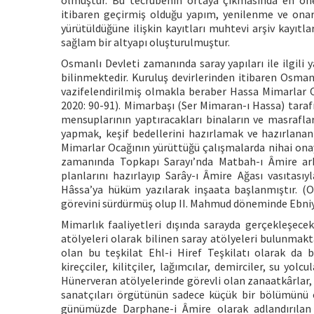
olmuştur. Bu tecrübenin ortaya çıkmasında en öne
itibaren geçirmiş olduğu yapım, yenilenme ve onar
yürütüldüğüne ilişkin kayıtları muhtevi arşiv kayıtl
sağlam bir altyapı oluşturulmuştur.
Osmanlı Devleti zamanında saray yapıları ile ilgili 
bilinmektedir. Kuruluş devirlerinden itibaren Osman
vazifelendirilmiş olmakla beraber Hassa Mimarlar O
2020: 90-91). Mimarbaşı (Ser Mimaran-ı Hassa) tarafı
mensuplarının yaptıracakları binaların ve masrafla
yapmak, keşif bedellerini hazırlamak ve hazırlanan
Mimarlar Ocağının yürüttüğü çalışmalarda nihai onay
zamanında Topkapı Sarayı’nda Matbah-ı Âmire ark
planlarını hazırlayıp Sarây-ı Âmire Ağası vasıtası
Hâssa’ya hüküm yazılarak inşaata başlanmıştır. (O
görevini sürdürmüş olup II. Mahmud döneminde Ebniye
Mimarlık faaliyetleri dışında sarayda gerçekleşece
atölyeleri olarak bilinen saray atölyeleri bulunmakt
olan bu teşkilat Ehl-i Hiref Teşkilatı olarak da b
kireçciler, kilitçiler, lağımcılar, demirciler, su yolc
Hünerveran atölyelerinde görevli olan zanaatkârlar
sanatçıları örgütünün sadece küçük bir bölümünü ol
günümüzde Darphane-i Âmire olarak adlandırılan