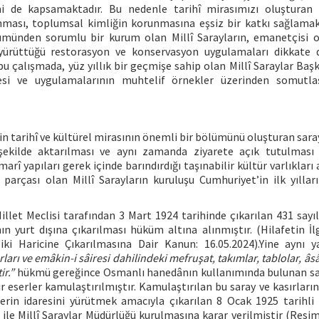
ini de kapsamaktadır. Bu nedenle tarihî mirasımızı oluşturan 
ınması, toplumsal kimliğin korunmasına eşsiz bir katkı sağlamak
lümünden sorumlu bir kurum olan Millî Sarayların, emanetçisi 
yürüttüğü restorasyon ve konservasyon uygulamaları dikkate 
bu çalışmada, yüz yıllık bir geçmişe sahip olan Millî Saraylar Baş
esi ve uygulamalarının muhtelif örnekler üzerinden somutlaş
in tarihî ve kültürel mirasının önemli bir bölümünü oluşturan sara
 şekilde aktarılması ve aynı zamanda ziyarete açık tutulması 
rî yapıları gerek içinde barındırdığı taşınabilir kültür varlıkları
parçası olan Millî Sarayların kuruluşu Cumhuriyet’in ilk yıllar
llet Meclisi tarafından 3 Mart 1924 tarihinde çıkarılan 431 sayılı
 yurt dışına çıkarılması hüküm altına alınmıştır. (Hilafetin İl
 Haricine Çıkarılmasına Dair Kanun: 16.05.2024).Yine aynı y
ları ve emâkin-i sâiresi dahilindeki mefruşat, takımlar, tablolar, âsâ
ir.”
hükmü gereğince Osmanlı hanedânın kullanımında bulunan sa
r eserler kamulaştırılmıştır. Kamulaştırılan bu saray ve kasırların
rin idaresini yürütmek amacıyla çıkarılan 8 Ocak 1925 tarihli
e Millî Saraylar Müdürlüğü kurulmasına karar verilmiştir (Resim, 