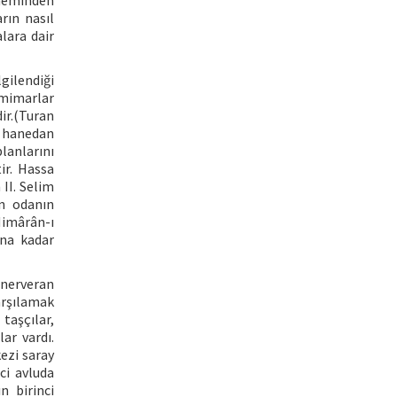
öneminden
rın nasıl
lara dair
gilendiği
 mimarlar
ir.(Turan
a hanedan
lanlarını
ir. Hassa
II. Selim
n odanın
Mimârân-ı
ına kadar
ünerveran
arşılamak
taşçılar,
lar vardı.
ezi saray
ci avluda
 birinci