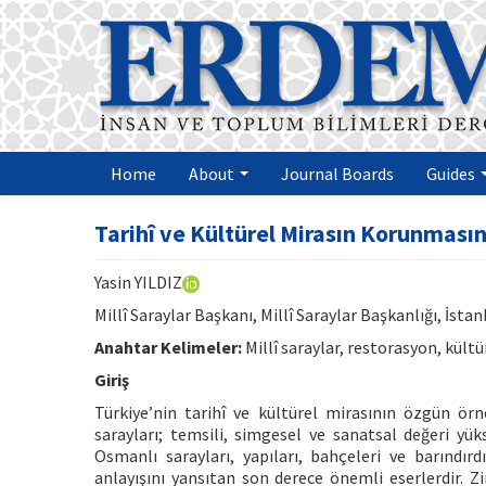
Home
About
Journal Boards
Guides
Tarihî ve Kültürel Mirasın Korunmasın
Yasin YILDIZ
Millî Saraylar Başkanı, Millî Saraylar Başkanlığı, İsta
Anahtar Kelimeler:
Millî saraylar, restorasyon, kültü
Giriş
Türkiye’nin tarihî ve kültürel mirasının özgün ör
sarayları; temsili, simgesel ve sanatsal değeri y
Osmanlı sarayları, yapıları, bahçeleri ve barındırd
anlayışını yansıtan son derece önemli eserlerdir. Zir