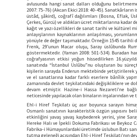
avlusunda hangi sanat dalları olduğunu belirtmemek
2007: 75-76) (Akcan Ekici 2018: 40-45). Sanatkârların is
üstâd, şâkird), coğrafî dağılımları (Bosna, Eflak, Üs
Çerkes, Gürcü) ve aldıkları ücret miktarlarına kadar de
kağıt ve yazı özellikleri de sanat tarihi ve kültürel 
anlayışlarının kaynaklarının anlaşılması, yoruml
yönüyle de değer taşımaktadır. Örneğin 1545 tarihli 
Frenk, 29’unun Macar oluşu, Saray üslûbunda Rume
göstermektedir. (Yaman 2008: 501-534). Buradan har
coğrafyasının etkisi yoğun hissedilirken 16.yüzyıld
sanatında “İstanbul Üslûbu”nu oluşturan bu süreç
kişilerin sarayda Enderun mektebinde yetiştirilerek
ve el sanatlarına kadar farklı eserlere bânîlik yap
zamanında devlet teşkilatındaki değişikliklere ve d
devam etmiştir. Hazine-i Hassa Nezareti’ne bağlı
neticesinde yapılacak olan binaların inşalarından ve
Ehl-i Hiref Teşkilatı üç asır boyunca sarayın hima
Osmanlı sanatının karakteristik özgün yapısını belirl
etkinliğini yavaş yavaş kaybederek yerini, yine Sara
Hereke Halı ve İpekli Dokuma Fabrikası ve Beykoz Ca
Fabrika-i Hümayunlardaki üretimde üslubun Batı sana
tutma geleneği açısından Ehl-i Hiref Teşkilatı’nın d