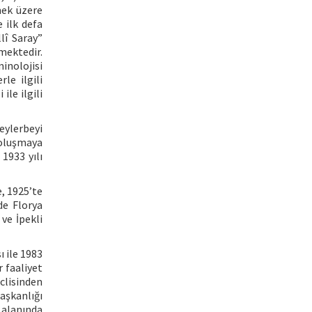
mek üzere
 ilk defa
lî Saray”
mektedir.
inolojisi
le ilgili
le ilgili
eylerbeyi
i oluşmaya
1933 yılı
e, 1925’te
de Florya
ve İpekli
ı ile 1983
r faaliyet
clisinden
aşkanlığı
 alanında