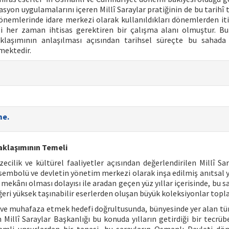
orasyon uygulamalarını içeren Millî Saraylar pratiğinin de bu tarih
önemlerinde idare merkezi olarak kullanıldıkları dönemlerden it
mesi her zaman ihtisas gerektiren bir çalışma alanı olmuştur. B
klaşımının anlaşılması açısından tarihsel süreçte bu sahada
mektedir.
me.
Yaklaşımının Temeli
ilik ve kültürel faaliyetler açısından değerlendirilen Millî Sar
sembolü ve devletin yönetim merkezi olarak inşa edilmiş anıtsal ya
kânı olması dolayısı ile aradan geçen yüz yıllar içerisinde, bu sa
eri yüksek taşınabilir eserlerden oluşan büyük koleksiyonlar topl
k ve muhafaza etmek hedefi doğrultusunda, bünyesinde yer alan 
 Millî Saraylar Başkanlığı bu konuda yılların getirdiği bir tecrüb