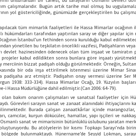
mli unsurlardan bir tanesi, bu sarayların Osmanlı Devleti d
ım çalışmalarıdır. Bugün artık tarihe mal olmuş bu uygulamala
arının yol göstericiliğinde, günümüzde gerçekleştirilen bu çalışma
yapılacak tüm mimarlık faaliyetleri ile Hassa Mimarlar ocağının il
lı hükümdarları tarafından yaptırılan saray ve diğer yapılar için
cağının İstanbul’un fethinden sonra kurulduğu kabul edilmekted
ndan yönetilen bu teşkilatın öncelikli vazifesi, Padişahların vey
rı devlet hazinesinden ödenecek olan tüm inşaat ve tamiratın p
 projeler kabul edildikten sonra bunlara göre inşaatı yürütmekt
 merciinin bizzat padişah olduğu görülmektedir. Örneğin, Sultan 
asında bir oda inşa ettirilmek istenmesi üzerine Mimar Sina
yla padişaha arz etmiştir. Padişahın onay vermesi üzerine Ser 
rgun 1938: 333-334). Hassa Mimarlar Ocağı, 19. Yüzyılın başlar
-i Hassa Müdürlüğüne dahil edilmiştir.(Can 2006: 64-79).
k olan bakım onarım çalışmaları ve sanatsal faaliyetler için H
aydı. Görevleri sarayın sanat ve zanaat alanındaki ihtiyaçlarını k
ilinmektedir. Burada çalışan zanaatkârlar içinde marangozlar, 
uları, camcılar, kurşun dökücüler, hamallar, yapı işçileri ve nakkaş
, Osmanlı sanat ve mimarisinin bütünlüklü üslubunu yaratan merk
uşturuyordu. Bu atölyelerin bir kısmı Topkapı Sarayı’nda birin
 bölgede bulunmaktaydı. Hünername’de Seyyid Lokman, sarayın