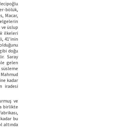
Necipoğlu
ser-bölük,
s, Macar,
belgelerin
ı ve üslup
ik
ilkeleri
, 41’inin
 olduğunu
gibi doğu
ir. Saray
mle gelen
n süsleme
I. Mahmud
ine kadar
n iradesi
turmuş ve
a birlikte
abrikası,
 kadar bu
l altında