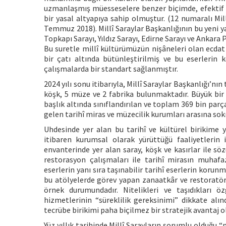
uzmanlaşmış müesseselere benzer biçimde, efektif b
bir yasal altyapıya sahip olmuştur. (12 numaralı Mi
Temmuz 2018). Millî Saraylar Başkanlığının bu yeni 
Topkapı Sarayı, Yıldız Sarayı, Edirne Sarayı ve Ankara P
Bu suretle millî kültürümüzün nişâneleri olan ecdat
bir çatı altında bütünleştirilmiş ve bu eserlerin
çalışmalarda bir standart sağlanmıştır.
2024 yılı sonu itibarıyla, Millî Saraylar Başkanlığı’n
köşk, 5 müze ve 2 fabrika bulunmaktadır. Büyük bir 
başlık altında sınıflandırılan ve toplam 369 bin parç
gelen tarihî miras ve müzecilik kurumları arasına so
Uhdesinde yer alan bu tarihî ve kültürel birikime 
itibaren kurumsal olarak yürüttüğü faaliyetlerin
envanterinde yer alan saray, köşk ve kasırlar ile sö
restorasyon çalışmaları ile tarihî mirasın muhaf
eserlerin yanı sıra taşınabilir tarihî eserlerin koru
bu atölyelerde görev yapan zanaatkâr ve restoratö
örnek durumundadır. Nitelikleri ve taşıdıkları 
hizmetlerinin “süreklilik gereksinimi” dikkate alın
tecrübe birikimi paha biçilmez bir stratejik avantaj 
Yüz yıllık tarihinde Millî Sarayların sorumlu olduğ