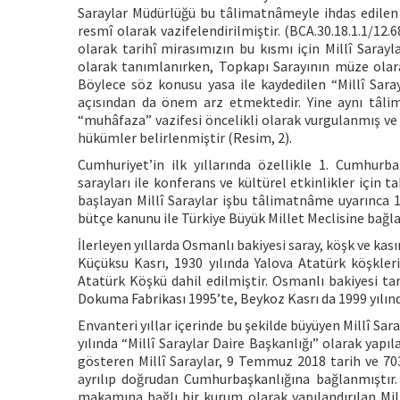
Saraylar Müdürlüğü bu tâlimatnâmeyle ihdas edilen 
resmî olarak vazifelendirilmiştir. (BCA.30.18.1.1/12.
olarak tarihî mirasımızın bu kısmı için Millî Saray
olarak tanımlanırken, Topkapı Sarayının müze olar
Böylece söz konusu yasa ile kaydedilen “Millî Sara
açısından da önem arz etmektedir. Yine aynı tâlimat
“muhâfaza” vazifesi öncelikli olarak vurgulanmış ve 
hükümler belirlenmiştir (Resim, 2).
Cumhuriyet’in ilk yıllarında özellikle 1. Cumhur
sarayları ile konferans ve kültürel etkinlikler için 
başlayan Millî Saraylar işbu tâlimatnâme uyarınca 1
bütçe kanunu ile Türkiye Büyük Millet Meclisine bağla
İlerleyen yıllarda Osmanlı bakiyesi saray, köşk ve kas
Küçüksu Kasrı, 1930 yılında Yalova Atatürk köşkleri
Atatürk Köşkü dahil edilmiştir. Osmanlı bakiyesi tari
Dokuma Fabrikası 1995’te, Beykoz Kasrı da 1999 yılında
Envanteri yıllar içerinde bu şekilde büyüyen Millî Sar
yılında “Millî Saraylar Daire Başkanlığı” olarak yapıla
gösteren Millî Saraylar, 9 Temmuz 2018 tarih ve 7
ayrılıp doğrudan Cumhurbaşkanlığına bağlanmıştır
makamına bağlı bir kurum olarak yapılandırılan Mill