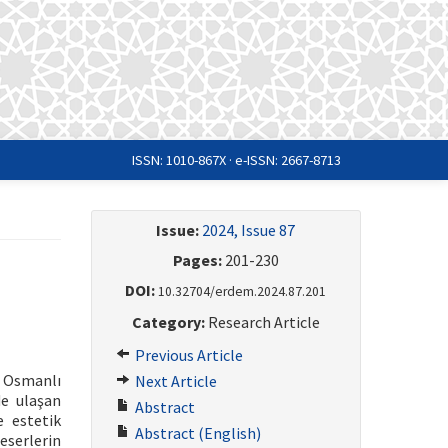
ISSN: 1010-867X · e-ISSN: 2667-8713
Issue:
2024, Issue 87
Pages:
201-230
DOI:
10.32704/erdem.2024.87.201
Category:
Research Article
Previous Article
n Osmanlı
Next Article
de ulaşan
Abstract
e estetik
Abstract (English)
eserlerin