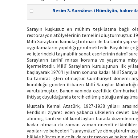
Resim 3. Surnâme-i Hümâyûn, bakırcıları
Sarayın kuşkusuz en mühim teşkilatına bağlı ol
restorasyon atölyelerinin temelini oluşturmuştur. 19
Milli Sarayların kamulaştırılması ile bu tarihi yapı 
uygulamaların yapıldığı görülmektedir. Büyük bir çoğu
ve içlerindeki taşınabilir sanat eserlerinin daimî sure
Sarayların tarihî mirası koruma ve yaşatma misyo
içermektedir. Millî Sarayların kuruluşunun ilk yı
başlayarak 1970’li yılların sonuna kadar Millî Sarayl
bu tamirat işleri olmuştur. Cumhuriyet dönemi arşi
kurulduğu günden itibaren Millî Saraylar Müdürlüğü
yürütülmüştür. Bunun yanında özellikle Cumhuriyet
ihtiyaç duyulduğunda tercih edilmiş olduğu anlaşılma
Mustafa Kemal Atatürk, 1927-1938 yılları arasın
kendisini ziyaret eden yabancı ülkelerin devlet baş
alınmış, tarih ve dil kurultayları burada düzenlenmi
kadar olmasa da zaman zaman önemli etkinlikler ger
yapıları ve bahçeleri “saraymüze”ye dönüştürülmüştür
hâliyle bütçesinin çoğu da restorasyon ve bakım işleri