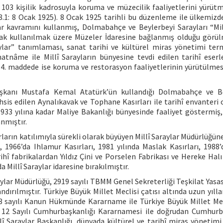
103 kişilik kadrosuyla koruma ve müzecilik faaliyetlerini yürüt
68.1: 8 Ocak 1925). 8 Ocak 1925 tarihli bu düzenleme ile ülkemizde
lar kavramını kullanmış, Dolmabahçe ve Beylerbeyi Sarayları “Mil
ak kullanılmak üzere Müzeler İdaresine bağlanmış olduğu görül
ylar” tanımlaması, sanat tarihi ve kültürel miras yönetimi term
nâme ile Millî Sarayların bünyesine tevdi edilen tarihî eserler
4. maddede ise koruma ve restorasyon faaliyetlerinin yürütülmesi i
başkanı Mustafa Kemal Atatürk’ün kullandığı Dolmabahçe ve B
tahsis edilen Aynalıkavak ve Tophane Kasırları ile tarihî envanter
933 yılına kadar Maliye Bakanlığı bünyesinde faaliyet göstermiş, 
nmıştır.
ırların katılımıyla sürekli olarak büyüyen Millî Saraylar Müdürlüğün
, 1966’da Ihlamur Kasırları, 1981 yılında Maslak Kasırları, 1988’
hî fabrikalardan Yıldız Çini ve Porselen Fabrikası ve Hereke Halı 
 Millî Saraylar idaresine bırakılmıştır.
aylar Müdürlüğü, 2919 sayılı TBMM Genel Sekreterliği Teşkilat Yasas
ndırılmıştır. Türkiye Büyük Millet Meclisi çatısı altında uzun yılla
03 sayılı Kanun Hükmünde Kararname ile Türkiye Büyük Millet Me
. 12 Sayılı Cumhurbaşkanlığı Kararnamesi ile doğrudan Cumhurb
î Saraylar Başkanlığı, dünyada kültürel ve tarihî miras yönetimi