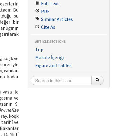
Full Text
eserlerin
tadır. Bu
PDF
olduğu bu
Similar Articles
değer bir
Cite As
kanlığının
tırılarak
ARTICLE SECTIONS
Top
Makale İçeriği
y, köşk ve
suretiyle
Figure and Tables
 açısından
ına kadar
 yasa ile
gasına ve
asanın 9.
r-ı nefise
ray, köşk
 tarihî ve
 Bakanlar
1). Millî