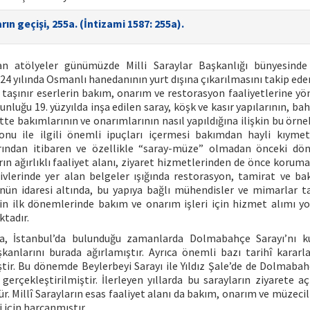
n geçişi, 255a. (İntizami 1587: 255a).
an atölyeler günümüzde Milli Saraylar Başkanlığı bünyesinde
24 yılında Osmanlı hanedanının yurt dışına çıkarılmasını takip ede
ve taşınır eserlerin bakım, onarım ve restorasyon faaliyetlerine yö
nluğu 19. yüzyılda inşa edilen saray, köşk ve kasır yapılarının, ba
tte bakımlarının ve onarımlarının nasıl yapıldığına ilişkin bu örnek
nu ile ilgili önemli ipuçları içermesi bakımdan hayli kıymetl
llarından itibaren ve özellikle “saray-müze” olmadan önceki d
arın ağırlıklı faaliyet alanı, ziyaret hizmetlerinden de önce koru
vlerinde yer alan belgeler ışığında restorasyon, tamirat ve bak
nün idaresi altında, bu yapıya bağlı mühendisler ve mimarlar t
in ilk dönemlerinde bakım ve onarım işleri için hizmet alımı y
ktadır.
da, İstanbul’da bulunduğu zamanlarda Dolmabahçe Sarayı’nı k
kanlarını burada ağırlamıştır. Ayrıca önemli bazı tarihî kararl
ştir. Bu dönemde Beylerbeyi Sarayı ile Yıldız Şale’de de Dolmabah
çekleştirilmiştir. İlerleyen yıllarda bu sarayların ziyarete aç
. Millî Sarayların esas faaliyet alanı da bakım, onarım ve müzecil
 için harcanmıştır.