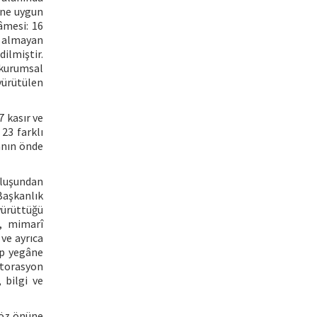
ine uygun
âmesi: 16
r almayan
dilmiştir.
 kurumsal
yürütülen
7 kasır ve
23 farklı
yanın önde
uluşundan
Başkanlık
yürüttüğü
k, mimarî
 ve ayrıca
ip yegâne
torasyon
 bilgi ve
göz önüne