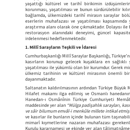
yaşattığı kültürel ve tarihî birikimin izdüşümler
korunması, yaşatılması ve bunun sürdürülebilir kıl
bağlamda, ülkemizdeki tarihî mirasın saraylar bö
eserlerin muhafazası ve yaşatılması kapsamında 
araştırma alanı olarak öne çıkmaktadır. Dolayısı ile 
restorasyon alanındaki deneyimi, güncel kapasit
irdelenmesi hedeflenmektedir.
1. Millî Sarayların Teşkili ve İdaresi
Cumhurbaşkanlığı Millî Saraylar Başkanlığı, Türkiye’n
kasırların korunup gelecek kuşaklara en sağlıklı
yaşatılması ile yükümlü olan bir kurumdur. Gerek mima
ülkemiz tarihinin ve kültürel mirasının önemli bir 
dayanmaktadır.
Saltanatın kaldırılmasının ardından Türkiye Büyük Mi
Hilafet makamı ilga edilmiş ve Osmanlı hanedanının
Hanedan-ı Osmânînin Türkiye Cumhuriyeti Memâliki
maddesinde yer alan
“Mülga padişahlık sarayları, kasır
ve sâir bilumum emvâl-i menkûle millete intikal etmişt
ve kasırlar ile bunların içinde bulunan tüm taşınabili
mimarî kıymetlerine nazaran muhafazası gerekenle
Kurulu kararnamesi ve ekinde yer alan tâlimatnâme il