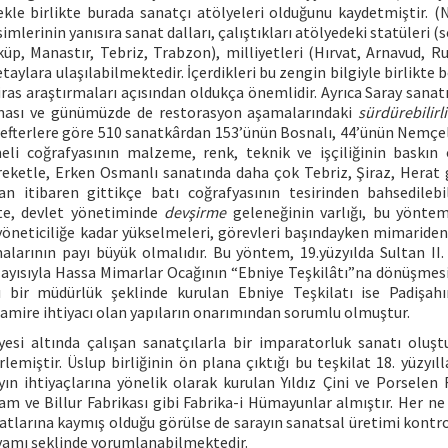
le birlikte burada sanatçı atölyeleri olduğunu kaydetmiştir. (
imlerinin yanısıra sanat dalları, çalıştıkları atölyedeki statüleri (
küp, Manastır, Tebriz, Trabzon), milliyetleri (Hırvat, Arnavud, Ru
taylara ulaşılabilmektedir. İçerdikleri bu zengin bilgiyle birlikte 
miras araştırmaları açısından oldukça önemlidir. Ayrıca Saray sanat
anması ve günümüzde de restorasyon aşamalarındaki
sürdürebilirl
defterlere göre 510 sanatkârdan 153’ünün Bosnalı, 44’ünün Nemçeli
li coğrafyasının malzeme, renk, teknik ve işçiliğinin baskın
eketle, Erken Osmanlı sanatında daha çok Tebriz, Şiraz, Herat 
an itibaren gittikçe batı coğrafyasının tesirinden bahsedilebil
te, devlet yönetiminde
devşirme
geleneğinin varlığı, bu yönte
 yöneticiliğe kadar yükselmeleri, görevleri başındayken mimaride
malarının payı büyük olmalıdır. Bu yöntem, 19.yüzyılda Sultan I
olayısıyla Hassa Mimarlar Ocağının “Ebniye Teşkilâtı”na dönüşmes
 bir müdürlük şeklinde kurulan Ebniye Teşkilatı ise Padişahı
 tamire ihtiyacı olan yapıların onarımından sorumlu olmuştur.
yesi altında çalışan sanatçılarla bir imparatorluk sanatı oluş
emiştir. Üslup birliğinin ön plana çıktığı bu teşkilat 18. yüzyıll
yın ihtiyaçlarına yönelik olarak kurulan Yıldız Çini ve Porselen F
m ve Billur Fabrikası gibi Fabrika-i Hümayunlar almıştır. Her ne
tlarına kaymış olduğu görülse de sarayın sanatsal üretimi kontro
evamı şeklinde yorumlanabilmektedir.