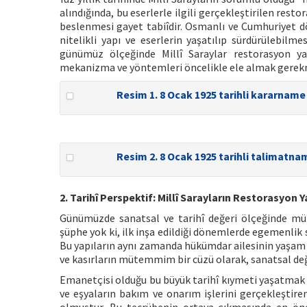
alındığında, bu eserlerle ilgili gerçekleştirilen rest
beslenmesi gayet tabiîdir. Osmanlı ve Cumhuriyet d
nitelikli yapı ve eserlerin yaşatılıp sürdürülebil
günümüz ölçeğinde Millî Saraylar restorasyon ya
mekanizma ve yöntemleri öncelikle ele almak gerek
Resim 1. 8 Ocak 1925 tarihli kararname
Resim 2. 8 Ocak 1925 tarihli talimatna
2. Tarihî Perspektif: Millî Sarayların Restorasyon 
Günümüzde sanatsal ve tarihî değeri ölçeğinde müzec
şüphe yok ki, ilk inşa edildiği dönemlerde egemenlik 
Bu yapıların aynı zamanda hükümdar ailesinin yaşam me
ve kasırların mütemmim bir cüzü olarak, sanatsal değ
Emanetçisi olduğu bu büyük tarihî kıymeti yaşatma
ve eşyaların bakım ve onarım işlerini gerçekleştiren