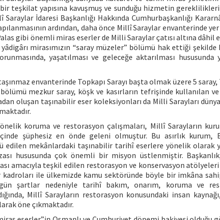
ir teşkilat yapısına kavuşmuş ve sunduğu hizmetin gereklilikler
llî Saraylar İdaresi Başkanlığı Hakkında Cumhurbaşkanlığı Kararn
yapılanmasının ardından, daha önce Millî Saraylar envanterinde ye
alas gibi önemli miras eserler de Milli Saraylar çatısı altına dâhil e
 yâdigârı mirasımızın “saray müzeler” bölümü hak ettiği şekilde
 korunmasında, yaşatılması ve geleceğe aktarılması hususunda 
ın taşınmaz envanterinde Topkapı Sarayı başta olmak üzere 5 saray, 
bölümü mezkur saray, köşk ve kasırların tefrişinde kullanılan ve 
adan oluşan taşınabilir eser koleksiyonları da Milli Sarayları dün
kmaktadır.
yönelik koruma ve restorasyon çalışmaları, Millî Sarayların kur
 içinde şüphesiz en önde geleni olmuştur. Bu asırlık kurum, 
zü edilen mekânlardaki taşınabilir tarihî eserlere yönelik olarak 
azası hususunda çok önemli bir misyon üstlenmiştir. Başkanlı
nması amacıyla teşkil edilen restorasyon ve konservasyon atölyeleri
r kadroları ile ülkemizde kamu sektöründe böyle bir imkâna sah
özgün şartlar nedeniyle tarihî bakım, onarım, koruma ve res
dığında, Millî Sarayların restorasyon konusundaki insan kaynağı,
olarak öne çıkmaktadır.
u “miras eserler”in Osmanlı ve Cumhuriyet dönemi bakiyesi olduğu 