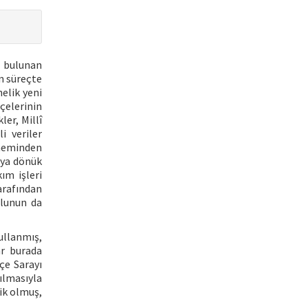
 bulunan
n süreçte
nelik yeni
hçelerinin
ler, Millî
i veriler
öneminden
maya dönük
ım işleri
arafından
olunun da
ullanmış,
ar burada
çe Sarayı
ılmasıyla
ik olmuş,