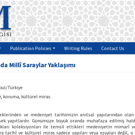
Publication Policies
Writing Rules
Contact Us
da Millî Saraylar Yaklaşımı
nbul/Türkiye
r, koruma, kültürel miras.
neklerinden ve medeniyet tarihimizin anıtsal yapılarından ola
üksek yapıtlardır. Günümüze büyük oranda muhafaza edilmiş hal
ıkları koleksiyonları ile temsil ettikleri medeniyetin mimarî v
a tarihî ve kültürel miras sadece yapıları veya eşyaları değil, o 