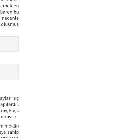
î temelden
ibaren bu
u nedenle
 oluşmuş
aylar hiç
pılardır.
ray, köşk
anmıştır.
tüm mekân
eye sahip