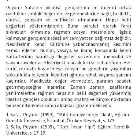
Peyami Safa’nın idealist gençlerinin en önemli ortak
özellikleri; ahlâkî değerlere ve geleneklerine bağlı, faziletli,
dürüst, çalışkan ve milliyetçi olmalarıdır. Hepsi belli
değerleri yüklenmişlerdir. Buna paralel olarak ferdî
sıkıntıları olmasına rağmen sosyal meselelere ilgisiz
kalmayan gençlerdir. İdealleri cemiyetten bağımsız değildir.
Nesillerinin kendi kültürüne yabancılaşmamış kesimini
temsil ederler. Bunlar, yaşayış ve inanç konusunda kendi
kültürlerinin yarattığı değerler sisteminin mensubu ve
savunucusudurlar. Ekseriyeti mücadeleci ve sebatkârdır. Her
türlü zorlukla baş etmeye çalışan bu gençlerin yaşamları
yoksullukla iç içedir. İdealleri uğruna rahat yaşama şansını
kaçırırlar. Maddiyata değer vermezler, paranın saadet
getirmeyeceğine inanırlar. Zaman zaman zaaflarına
yenilmelerine rağmen hepsinin belli değerleri yüklenmiş
idealist gençler oldukları anlaşılmakta ve birçok noktadan
benzer niteliklere sahip oldukları gözlenmektedir.
1 Safa, Peyami (1999), “Millî Cemiyetlerde İdeal”, Eğitim-
Gençlik-Üniversite, İstanbul, Ötüken Neşriyat, s. 173.
2 Safa, Peyami (1999), “Dört İnsan Tipi”, Eğitim-Gençlik-
Üniversite, s. 17-19.