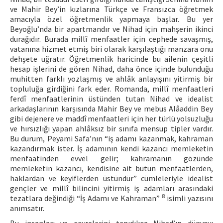
ve Mahir Bey’in kızlarına Türkçe ve Fransızca öğretmek
amacıyla özel öğretmenlik yapmaya başlar. Bu yer
Beyoğlu’nda bir apartmandır ve Nihad için mahşerin ikinci
durağıdır. Burada millî menfaatler için cephede savaşmış,
vatanına hizmet etmiş biri olarak karşılaştığı manzara onu
dehşete uğratır. Öğretmenlik haricinde bu ailenin çeşitli
hesap işlerini de gören Nihad, daha önce içinde bulunduğu
muhitten farklı yozlaşmış ve ahlâk anlayışını yitirmiş bir
topluluğa girdiğini fark eder. Romanda, millî menfaatleri
ferdî menfaatlerinin üstünden tutan Nihad ve idealist
arkadaşlarının karşısında Mahir Bey ve mebus Alâaddin Bey
gibi dejenere ve maddî menfaatleri için her türlü yolsuzluğu
ve hırsızlığı yapan ahlâksız bir sınıfa mensup tipler vardır.
Bu durum, Peyami Safa’nın “iş adamı kazanmak, kahraman
kazandırmak ister. İş adamının kendi kazancı memleketin
menfaatinden evvel gelir; kahramanın gözünde
memleketin kazancı, kendisine ait bütün menfaatlerden,
haklardan ve keyiflerden üstündür” cümleleriyle idealist
gençler ve millî bilincini yitirmiş iş adamları arasındaki
8
tezatlara değindiği “İş Adamı ve Kahraman”
isimli yazısını
anımsatır.