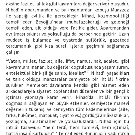
aksine fazilet, ahlâk gibi kavramlara değer veriyor oluşudur.
Nihad’ın apartmandan ve bu insanlardan kopuşu Muazzez
ile yaptığı evlilik ile gerçekleşir. Nihad, kozmopolitliği
temsil eden Beyoğlu’ndan muhafazakârlığı ve geleneği
temsil eden, ait olduğu yere Fatih’e gider. Apartmandan
ayrılması sıkıntı ve yoksulluğu da berberinde getirir. Uzun
müddet iş bulamaz ve tiyatroda suflörlük, gazetede
tercümanlık gibi kısa süreli işlerle geçimini sağlamaya
çalışır.
“Vatan, millet, fazilet, aile, iffet, namus, hak, adalet... gibi
kavramlara inanan, bu değerler doğrultusunda yaşam süren,
11
entelektüel bir kişiliğe sahip, idealist”
Nihad’ı yaşadıkları
ve tanık olduğu manzaralar cemiyette bir ihtilâl fikrine
sürükler. Memleket davalarına kendisi gibi hizmet eden
arkadaşlarıyla siyaset toplantıları düzenler ve bir gençlik
içtimaı yapmaya karar verir. Nihad’da ihtilâl fikrinin
doğmasını sağlayan en büyük etkenler, cemiyette manevî
değerlerin tükenişi ve cemiyetin tüm kademelerinde (aile,
fırka, hükûmet, matbuat, tiyatro vs.) gördüğü ahlâksızlıklar,
yozlaşma, suiistimaller ve yolsuzluklardır. Nihad için bu
ihtilâl tasavvuru “hem ferdî, hem zümrevî, hem içtimaî,
12
hatta insanî kurtuluşu”
temsil eder. Bunun için Kadırga’da