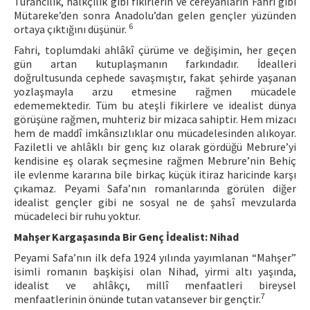
Turancılık, halkçılık gibi fikirlerin ve cereyanların Fahri gibi
Mütareke’den sonra Anadolu’dan gelen gençler yüzünden
6
ortaya çıktığını düşünür.
Fahri, toplumdaki ahlâkî çürüme ve değişimin, her geçen
gün artan kutuplaşmanın farkındadır. İdealleri
doğrultusunda cephede savaşmıştır, fakat şehirde yaşanan
yozlaşmayla arzu etmesine rağmen mücadele
edememektedir. Tüm bu ateşli fikirlere ve idealist dünya
görüşüne rağmen, muhteriz bir mizaca sahiptir. Hem mizacı
hem de maddî imkânsızlıklar onu mücadelesinden alıkoyar.
Faziletli ve ahlâklı bir genç kız olarak gördüğü Mebrure’yi
kendisine eş olarak seçmesine rağmen Mebrure’nin Behiç
ile evlenme kararına bile birkaç küçük itiraz haricinde karşı
çıkamaz. Peyami Safa’nın romanlarında görülen diğer
idealist gençler gibi ne sosyal ne de şahsî mevzularda
mücadeleci bir ruhu yoktur.
Mahşer Kargaşasında Bir Genç İdealist: Nihad
Peyami Safa’nın ilk defa 1924 yılında yayımlanan “Mahşer”
isimli romanın başkişisi olan Nihad, yirmi altı yaşında,
idealist ve ahlâkçı, millî menfaatleri bireysel
7
menfaatlerinin önünde tutan vatansever bir gençtir.