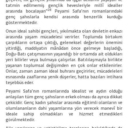
tatmin edilmemiş gençlik hevesleriyle millî idealler
28
arasında bocalayan”
Peyami Safa’nın romanlarındaki
genç şahıslarla kendisi arasında benzerlik kurduğu
göstermektedir.
Onun ideal sahibi gençleri, yıkılmakta olan devletin enkazı
arasında yaşam mücadelesi verirler. Toplumda birtakım
çarpıkların ortaya çıktığı, geleneksel değerlerin önemini
yitirdiği, maddiyatın mânâdan önce gelmeye başladığı,
Doğu-Batı çatışmasının yaşandığı bir ortamda ait oldukları
yeri bilirler veya bulmaya çalışırlar. Batılılaşmayla birlikte
yaşanan toplumsal değişimden en çok onlar etkilenirler.
Onlar, zaman zaman ideal buhranı geçirirler, mücadeleleri
esnasında zaaflarına yenik düşerler, hatta bazıları intihara
teşebbüs eder.
Peyami Safa’nın romanlarında idealist ve aydın olduğu
anlaşılan tüm genç şahısların erkek olması da ayrıca dikkat
çekicidir. Genç kadın şahıslar arasında eğitimli olanların ve
olumlananların dahi yaşamlarına yön verecek manevî bir
ideale sahip olmadıkları ve hizmet etmedikleri
görülmektedir.