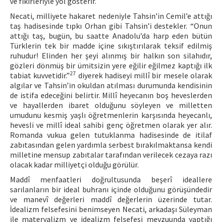
ve fikirleriyle yol gösterir.
Necati, milliyete hakaret nedeniyle Tahsin’in Cemil’e attığı
taş hadisesinde tıpkı Orhan gibi Tahsin’i destekler. “Onun
attığı taş, bugün, bu saatte Anadolu’da harp eden bütün
Türklerin tek bir madde içine sıkıştırılarak teksif edilmiş
ruhudur! Elinden her şeyi alınmış bir halkın son silahıdır,
gözleri dönmüş bir ümitsizin yere eğilir eğilmez kaptığı ilk
27
tabiat kuvvetidir.”
diyerek hadiseyi millî bir mesele olarak
algılar ve Tahsin’in okuldan atılması durumunda kendisinin
de istifa edeceğini belirtir. Millî heyecanın boş heveslerden
ve hayallerden ibaret olduğunu söyleyen ve milletten
umudunu kesmiş yaşlı öğretmenlerin karşısında heyecanlı,
hevesli ve millî ideal sahibi genç öğretmen olarak yer alır.
Romanda vukua gelen tutuklanma hadisesinde de itilaf
zabıtasından gelen yardımla serbest bırakılmaktansa kendi
milletine mensup zabıtalar tarafından verilecek cezaya razı
olacak kadar milliyetçi olduğu görülür.
Maddî menfaatleri doğrultusunda beşerî ideallere
sarılanların bir ideal buhranı içinde olduğunu görüşündedir
ve manevî değerleri maddî değerlerin üzerinde tutar.
İdealizm felsefesini benimseyen Necati, arkadaşı Süleyman
ile materyalizm ve idealizm felsefesi mevzuunda yaptığı