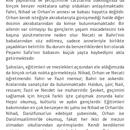
Aile yapılarına ve yetiştirilme tarzlarına bakıldığında da
birçok benzer noktalara sahip oldukları anlaşılmaktadır.
Fahri, Nihad ve Orhan’ın annesi ve babası hayatta değildir.
Orhan kendi isteğiyle akrabalarıyla görüşmediği halde diğer
ikisinin akrabalarından da kimse bulunmamaktadır. Bir
ailenin var olmayışı bu gençlerin yaşam mücadelesini tek
başına yürütmelerine neden olur. Necati ve Bahri’nin
babalarından söz edilmez, sadece anneleriyle birlikte
yaşadıkları belirtilir. Bu durum da benzerliklerden biri olarak
Peyami Safa’nın babasını küçük yaşta kaybedişini akla
getirmektedir.
Şahısları, eğitimleri ve meslekleri açısından ele aldığımızda
da birçok ortak nokta görmekteyiz. Nihad, Orhan ve Necati
öğretmendir. Fahri ve Fazıl memur; Bahri ise askerdir.
Aralarında sanatçılar da bulunmaktadır. Haldun, şair; Nail,
ressam; Fazıl ve Necdet ise muharrirdir. Şevket, geçimini
sağlamak için birçok farklı işte çalışmak zorunda kalır.
Hepsi okumuş, kültürlü ve aydın gençlerdir. Eğitimleri
bakımından en çok benzeyen iki şahıs ise Nihad ve Orhan’dır.
Nihad, Darülfünun’un edebiyat şubesinde, Orhan ise
Darülmuallimin’de okumuş, fakat her ikisi de mezun
olmadan okullarından ayrılmışlardır. Kendi kendilerini