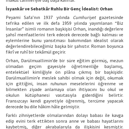
makûs talihleriyle baş başa kalırlar.
İsyankâr ve Sebatkâr Ruhlu Bir Genç İdealist: Orhan
Peyami Safa’nın 1937 yılında
Cumhuriyet
gazetesinde
tefrika edilen ve ilk defa 1959 yılında yayımlanan “Biz
İnsanlar” isimli romanın başkişisi Orhan, inandığı değerlere
şahsî menfaatlerini terk edecek derecede bağlı kalması ve
eylemlerine bunu yansıtması bakımından idealist olarak
değerlendirebileceğimiz başka bir şahıstır. Roman boyunca
fikrî ve ruhî bir tekâmül geçirir.
Orhan, Darülmuallimin’de bir süre eğitim görmüş, mezun
olmadan geçim gayesiyle öğretmenliğe başlamış,
entelektüel kimliğiyle ön plâna çıkmış bir başkişidir.
Darülmuallimin’e meslek sahibi olmak için değil, okumak
için gittiğini, insan ruhunun meselelerini öğrenme ve
bilmekten ziyade anlamaya olan ihtiyacını bu okul ve
okulun kütüphanesi vasıtasıyla giderdiğini belirtir.
Fransızcayı kendi gayretiyle öğrenmiş, tercüme yapacak
derecede bu dile hâkim hâle gelmiştir.
Farklı zihniyetlerde olmalarından dolayı babası ile kavga
edip evini terk ettikten sonra anne ve babası hayatlarını
kaybetmiş, diğer akrabalarıyla da ilişkisini kesmiştir.