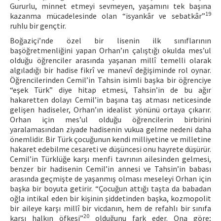
Gururlu, minnet etmeyi sevmeyen, yaşamını tek başına
19
kazanma mücadelesinde olan “isyankâr ve sebatkâr”
ruhlu bir gençtir.
Boğaziçi’nde özel bir lisenin ilk sınıflarının
başöğretmenliğini yapan Orhan’ın çalıştığı okulda mes’ul
olduğu öğrenciler arasında yaşanan millî temelli olarak
algıladığı bir hadise fikrî ve manevî değişiminde rol oynar.
Öğrencilerinden Cemil’in Tahsin isimli başka bir öğrenciye
“eşek Türk” diye hitap etmesi, Tahsin’in de bu ağır
hakaretten dolayı Cemil’in başına taş atması neticesinde
gelişen hadiseler, Orhan’ın idealist yönünü ortaya çıkarır.
Orhan için mes’ul olduğu öğrencilerin birbirini
yaralamasından ziyade hadisenin vukua gelme nedeni daha
önemlidir. Bir Türk çocuğunun kendi milliyetine ve milletine
hakaret edebilme cesareti ve düşüncesi onu hayrete düşürür.
Cemil’in Türklüğe karşı menfi tavrının ailesinden gelmesi,
benzer bir hadisenin Cemil’in annesi ve Tahsin’in babası
arasında geçmişte de yaşanmış olması meseleyi Orhan için
başka bir boyuta getirir. “Çocuğun attığı taşta da babadan
oğla intikal eden bir kişinin şiddetinden başka, kozmopolit
bir aileye karşı millî bir vicdanın, hem de refahlı bir sınıfa
20
karşı halkın öfkesi”
olduğunu fark eder. Ona göre;