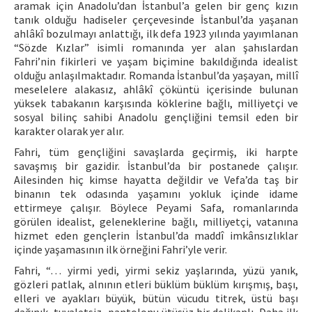
aramak için Anadolu’dan İstanbul’a gelen bir genç kızın
tanık olduğu hadiseler çerçevesinde İstanbul’da yaşanan
ahlâkî bozulmayı anlattığı, ilk defa 1923 yılında yayımlanan
“Sözde Kızlar” isimli romanında yer alan şahıslardan
Fahri’nin fikirleri ve yaşam biçimine bakıldığında idealist
olduğu anlaşılmaktadır. Romanda İstanbul’da yaşayan, millî
meselelere alakasız, ahlâkî çöküntü içerisinde bulunan
yüksek tabakanın karşısında köklerine bağlı, milliyetçi ve
sosyal bilinç sahibi Anadolu gençliğini temsil eden bir
karakter olarak yer alır.
Fahri, tüm gençliğini savaşlarda geçirmiş, iki harpte
savaşmış bir gazidir. İstanbul’da bir postanede çalışır.
Ailesinden hiç kimse hayatta değildir ve Vefa’da taş bir
binanın tek odasında yaşamını yokluk içinde idame
ettirmeye çalışır. Böylece Peyami Safa, romanlarında
görülen idealist, geleneklerine bağlı, milliyetçi, vatanına
hizmet eden gençlerin İstanbul’da maddî imkânsızlıklar
içinde yaşamasının ilk örneğini Fahri’yle verir.
Fahri, “… yirmi yedi, yirmi sekiz yaşlarında, yüzü yanık,
gözleri patlak, alnının etleri büklüm büklüm kırışmış, başı,
elleri ve ayakları büyük, bütün vücudu titrek, üstü başı