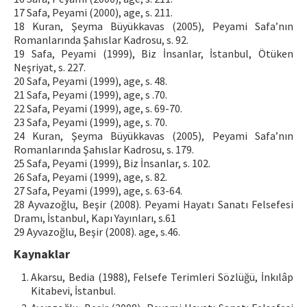
17 Safa, Peyami (2000), age, s. 211.
18 Kuran, Şeyma Büyükkavas (2005), Peyami Safa’nın
Romanlarında Şahıslar Kadrosu, s. 92.
19 Safa, Peyami (1999), Biz İnsanlar, İstanbul, Ötüken
Neşriyat, s. 227.
20 Safa, Peyami (1999), age, s. 48.
21 Safa, Peyami (1999), age, s .70.
22 Safa, Peyami (1999), age, s. 69-70.
23 Safa, Peyami (1999), age, s. 70.
24 Kuran, Şeyma Büyükkavas (2005), Peyami Safa’nın
Romanlarında Şahıslar Kadrosu, s. 179.
25 Safa, Peyami (1999), Biz İnsanlar, s. 102.
26 Safa, Peyami (1999), age, s. 82.
27 Safa, Peyami (1999), age, s. 63-64.
28 Ayvazoğlu, Beşir (2008). Peyami Hayatı Sanatı Felsefesi
Dramı, İstanbul, Kapı Yayınları, s.61
29 Ayvazoğlu, Beşir (2008). age, s.46.
Kaynaklar
Akarsu, Bedia (1988), Felsefe Terimleri Sözlüğü, İnkılâp
Kitabevi, İstanbul.