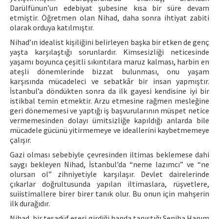
Darülfünun’un edebiyat şubesine kısa bir süre devam
etmiştir. Öğretmen olan Nihad, daha sonra ihtiyat zabiti
olarak orduya katılmıştır.
Nihad’ın idealist kişiliğini belirleyen başka bir etken de genç
yaşta karşılaştığı sorunlardır. Kimsesizliği neticesinde
yaşamı boyunca çeşitli sıkıntılara maruz kalması, harbin en
ateşli dönemlerinde bizzat bulunması, onu yaşam
karşısında mücadeleci ve sebatkâr bir insan yapmıştır.
İstanbul’a döndükten sonra da ilk gayesi kendisine iyi bir
istikbal temin etmektir. Arzu etmesine rağmen mesleğine
geri dönememesi ve yaptığı iş başvurularının müspet netice
vermemesinden dolayı ümitsizliğe kapıldığı anlarda bile
mücadele gücünü yitirmemeye ve ideallerini kaybetmemeye
çalışır.
Gazi olması sebebiyle çevresinden iltimas beklemese dahi
saygı bekleyen Nihad, İstanbul’da “neme lazımcı” ve “ne
olursan ol” zihniyetiyle karşılaşır. Devlet dairelerinde
çıkarlar doğrultusunda yapılan iltimaslara, rüşvetlere,
suiistimallere birer birer tanık olur. Bu onun için mahşerin
ilk durağıdır.
Nihad, bir tesadüf eseri girdiği handa tanıştığı Seniha Hanım