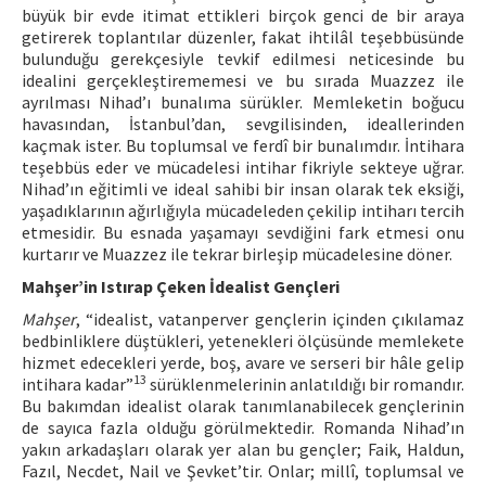
büyük bir evde itimat ettikleri birçok genci de bir araya
getirerek toplantılar düzenler, fakat ihtilâl teşebbüsünde
bulunduğu gerekçesiyle tevkif edilmesi neticesinde bu
idealini gerçekleştirememesi ve bu sırada Muazzez ile
ayrılması Nihad’ı bunalıma sürükler. Memleketin boğucu
havasından, İstanbul’dan, sevgilisinden, ideallerinden
kaçmak ister. Bu toplumsal ve ferdî bir bunalımdır. İntihara
teşebbüs eder ve mücadelesi intihar fikriyle sekteye uğrar.
Nihad’ın eğitimli ve ideal sahibi bir insan olarak tek eksiği,
yaşadıklarının ağırlığıyla mücadeleden çekilip intiharı tercih
etmesidir. Bu esnada yaşamayı sevdiğini fark etmesi onu
kurtarır ve Muazzez ile tekrar birleşip mücadelesine döner.
Mahşer’in Istırap Çeken İdealist Gençleri
Mahşer
, “idealist, vatanperver gençlerin içinden çıkılamaz
bedbinliklere düştükleri, yetenekleri ölçüsünde memlekete
hizmet edecekleri yerde, boş, avare ve serseri bir hâle gelip
13
intihara kadar”
sürüklenmelerinin anlatıldığı bir romandır.
Bu bakımdan idealist olarak tanımlanabilecek gençlerinin
de sayıca fazla olduğu görülmektedir. Romanda Nihad’ın
yakın arkadaşları olarak yer alan bu gençler; Faik, Haldun,
Fazıl, Necdet, Nail ve Şevket’tir. Onlar; millî, toplumsal ve