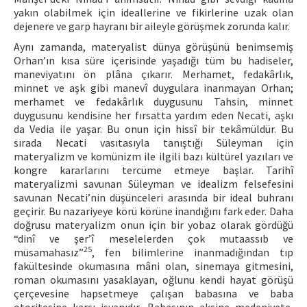
yakın olabilmek için ideallerine ve fikirlerine uzak olan
dejenere ve garp hayranı bir aileyle görüşmek zorunda kalır.
Aynı zamanda, materyalist dünya görüşünü benimsemiş
Orhan’ın kısa süre içerisinde yaşadığı tüm bu hadiseler,
maneviyatını ön plâna çıkarır. Merhamet, fedakârlık,
minnet ve aşk gibi manevî duygulara inanmayan Orhan;
merhamet ve fedakârlık duygusunu Tahsin, minnet
duygusunu kendisine her fırsatta yardım eden Necati, aşkı
da Vedia ile yaşar. Bu onun için hissî bir tekâmüldür. Bu
sırada Necati vasıtasıyla tanıştığı Süleyman için
materyalizm ve komünizm ile ilgili bazı kültürel yazıları ve
kongre kararlarını tercüme etmeye başlar. Tarihî
materyalizmi savunan Süleyman ve idealizm felsefesini
savunan Necati’nin düşünceleri arasında bir ideal buhranı
geçirir. Bu nazariyeye körü körüne inandığını fark eder. Daha
doğrusu materyalizm onun için bir yobaz olarak gördüğü
“dinî ve şer’î meselelerden çok mutaassıb ve
25
müsamahasız”
, fen bilimlerine inanmadığından tıp
fakültesinde okumasına mâni olan, sinemaya gitmesini,
roman okumasını yasaklayan, oğlunu kendi hayat görüşü
çerçevesine hapsetmeye çalışan babasına ve baba