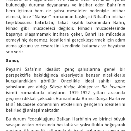
bulunduğu duruma dayanamaz ve intihar eder. Bahri’nin
hem içtimaî hem de şahsî meseleler nedeniyle intihar
etmesi, bize “Mahşer” romanının başkişisi Nihad’ın intihar
teşebbüsünü hatırlatır, fakat kişilik bakımından Bahri,
Nihad gibi mücadeleci değildir. Nihad’ı mücadelesinde
başarıya ulaşamamak intihara çeker, Bahri ise mücadele
etmeyi hiç denemez. İdeallerini gerçekleştirmek için adım
atma gücünü ve cesaretini kendinde bulamaz ve hayatına
son verir.
Sonuç
Peyami Safa’nın idealist genç şahıslarına genel bir
perspektifle bakıldığında ekseriyetle benzer niteliklerle
kurgulandıkları görülür. Öncelikle ideal sahibi genç
şahısların yer aldığı
Sözde Kızlar, Mahşer
ve
Biz İnsanlar
isimli romanlarda olayların 1919-1922 yılları arasında
geçmesi dikkat çekicidir. Romanlarda Birinci Dünya Harbi ve
Millî Mücadele döneminin etkilerinin gençlerin ideallerini
belirlediği anlaşılmaktadır.
Bu durum “çocukluğunu Balkan Harbi’nin ve birinci büyük
savaşın acıları ortasında hastalık ve yoksullukla boğuşarak
geçiren, ilk gençlik yıllarında da işgal acılarını yaşayan ve