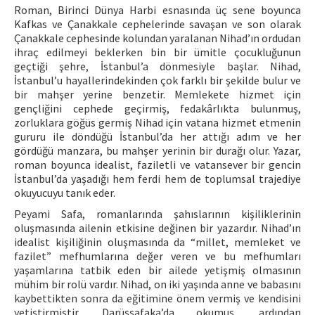
Roman, Birinci Dünya Harbi esnasında üç sene boyunca
Kafkas ve Çanakkale cephelerinde savaşan ve son olarak
Çanakkale cephesinde kolundan yaralanan Nihad’ın ordudan
ihraç edilmeyi beklerken bin bir ümitle çocukluğunun
geçtiği şehre, İstanbul’a dönmesiyle başlar. Nihad,
İstanbul’u hayallerindekinden çok farklı bir şekilde bulur ve
bir mahşer yerine benzetir. Memlekete hizmet için
gençliğini cephede geçirmiş, fedakârlıkta bulunmuş,
zorluklara göğüs germiş Nihad için vatana hizmet etmenin
gururu ile döndüğü İstanbul’da her attığı adım ve her
gördüğü manzara, bu mahşer yerinin bir durağı olur. Yazar,
roman boyunca idealist, faziletli ve vatansever bir gencin
İstanbul’da yaşadığı hem ferdi hem de toplumsal trajediye
okuyucuyu tanık eder.
Peyami Safa, romanlarında şahıslarının kişiliklerinin
oluşmasında ailenin etkisine değinen bir yazardır. Nihad’ın
idealist kişiliğinin oluşmasında da “millet, memleket ve
fazilet” mefhumlarına değer veren ve bu mefhumları
yaşamlarına tatbik eden bir ailede yetişmiş olmasının
mühim bir rolü vardır. Nihad, on iki yaşında anne ve babasını
kaybettikten sonra da eğitimine önem vermiş ve kendisini
yetiştirmiştir. Darüşşafaka’da okumuş, ardından