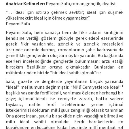
Anahtar Kelimeler:
Peyami Safa,roman,gençlik,idealist
ISSN: 1010-867X · e-ISSN: 2667-8713
“… İdeal için ıstırap çekmek zevktir; ideal için düşmek
yükselmektir; ideal için ölmek yaşamaktır.”
Peyami Safa
Peyami Safa, hem sanatçı hem de fikir adamı kimliğinin
kendisine verdiği gözlem gücüyle gerek edebî eserlerinde
gerek fikir yazılarında, gençlik ve gençlik meseleleri
üzerinde önemle durmuş, romanlarının şahıs kadrosunu da
genellikle gençlerden oluşturmuş bir yazardır. Bu bağlamda
eserleri incelendiğinde gençlerde bulunmasını arzu ettiği
birtakım özellikler ortaya çıkmaktadır. Bunlardan en
mühimlerinden biri de “bir ideal sahibi olmak”tır.
Safa, gazete ve dergilerde yayımlanan birçok yazısında
1
“ideal” mefhumuna değinmiştir. “Millî Cemiyetlerde İdeal”
başlıklı yazısında ferdî ideali, varılması özlenen herhangi bir
gaye; içtimaî ideali ise cemiyete zararlı, hatta sadece
faydasız, nafile ferdî isteklerimiz yerine içtimaî
isteklerimizi dolduran millî şuur zenginliği olarak tanımlar.
Ona göre; insan, şuurlu bir şekilde niçin yaşadığını bilmeli ve
millî ideal sahibi olmalıdır. Ferdî hareketlerin en
büyüğünden en küçüğüne kadar hepsinde millî menfaat rol