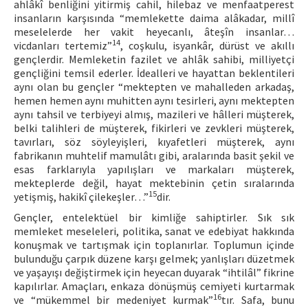
ahlâkî benliğini yitirmiş cahil, hilebaz ve menfaatperest
insanların karşısında “memlekette daima alâkadar, millî
meselelerde her vakit heyecanlı, âteşîn insanlar…
14
vicdanları tertemiz”
, coşkulu, isyankâr, dürüst ve akıllı
gençlerdir. Memleketin fazilet ve ahlâk sahibi, milliyetçi
gençliğini temsil ederler. İdealleri ve hayattan beklentileri
aynı olan bu gençler “mektepten ve mahalleden arkadaş,
hemen hemen aynı muhitten aynı tesirleri, aynı mektepten
aynı tahsil ve terbiyeyi almış, mazileri ve hâlleri müşterek,
belki talihleri de müşterek, fikirleri ve zevkleri müşterek,
tavırları, söz söyleyişleri, kıyafetleri müşterek, aynı
fabrikanın muhtelif mamulâtı gibi, aralarında basit şekil ve
esas farklarıyla yapılışları ve markaları müşterek,
mekteplerde değil, hayat mektebinin çetin sıralarında
15
yetişmiş, hakikî çilekeşler…”
dir.
Gençler, entelektüel bir kimliğe sahiptirler. Sık sık
memleket meseleleri, politika, sanat ve edebiyat hakkında
konuşmak ve tartışmak için toplanırlar. Toplumun içinde
bulunduğu çarpık düzene karşı gelmek; yanlışları düzetmek
ve yaşayışı değiştirmek için heyecan duyarak “ihtilâl” fikrine
kapılırlar. Amaçları, enkaza dönüşmüş cemiyeti kurtarmak
16
ve “mükemmel bir medeniyet kurmak”
tır. Safa, bunu