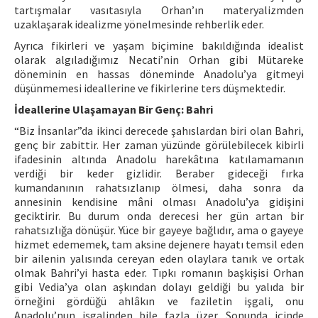
tartışmalar vasıtasıyla Orhan’ın materyalizmden
uzaklaşarak idealizme yönelmesinde rehberlik eder.
Ayrıca fikirleri ve yaşam biçimine bakıldığında idealist
olarak algıladığımız Necati’nin Orhan gibi Mütareke
döneminin en hassas döneminde Anadolu’ya gitmeyi
düşünmemesi ideallerine ve fikirlerine ters düşmektedir.
İdeallerine Ulaşamayan Bir Genç: Bahri
“Biz İnsanlar”da ikinci derecede şahıslardan biri olan Bahri,
genç bir zabittir. Her zaman yüzünde görülebilecek kibirli
ifadesinin altında Anadolu harekâtına katılamamanın
verdiği bir keder gizlidir. Beraber gideceği fırka
kumandanının rahatsızlanıp ölmesi, daha sonra da
annesinin kendisine mâni olması Anadolu’ya gidişini
geciktirir. Bu durum onda derecesi her gün artan bir
rahatsızlığa dönüşür. Yüce bir gayeye bağlıdır, ama o gayeye
hizmet edememek, tam aksine dejenere hayatı temsil eden
bir ailenin yalısında cereyan eden olaylara tanık ve ortak
olmak Bahri’yi hasta eder. Tıpkı romanın başkişisi Orhan
gibi Vedia’ya olan aşkından dolayı geldiği bu yalıda bir
örneğini gördüğü ahlâkın ve faziletin işgali, onu
Anadolu’nun işgalinden bile fazla üzer. Sonunda içinde