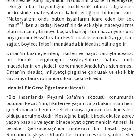
otoritesine karşı isyanıdır. Babasının aksine medeniyete,
tekniğe olan hayranlığını maddecilik olarak algılaması
neticesinde materyalizmi kabul ettiğinin bilincine varır.
“Materyalizm onda bütün isyanlarını idare eden bir tek
26
iman”
iken arkadaşı Necati’nin de etkisiyle materyalizme
olan inancını yitirmeye başlar. İnandığı tüm nazariyeler ona
boş görünür. Hissî tarafını keşfi, maddeden mânâya geçişini
sağlar. Böylece felsefî mânâda da bir idealist hâline gelir.
Orhan’ın bazı eylemleri, fikirleri ve hayat tarzıyla idealist
bir kimlik sergilediğini söyleyebiliriz. Yalnız millî
mücadelenin en şiddetli döneminde Anadolu’ya gitmemesi,
Orhan’ın idealist, milliyetçi çizgisine çok uzak ve eksik bir
davranış olarak romanda dikkat çekmektedir.
İdealist Bir Genç Öğretmen: Necati
“Biz İnsanlar”da Peyami Safa’nın sözcüsü konumunda
bulunan Necati’nin, fikirleri ve yaşam tarzı bakımından hem
genel mânâda hem de felsefî dünya görüşü olarak idealist
olduğu görülmektedir. Mesleğine bağlı, birçok okulda görev
yapan başarılı ve aydın bir edebiyat öğretmenidir. Annesi ile
beraber Şehzadebaşı’nda mütevazı bir hayat yaşar.
Romanın başkişisi Orhan’a her türlü mevzuda yardım eder