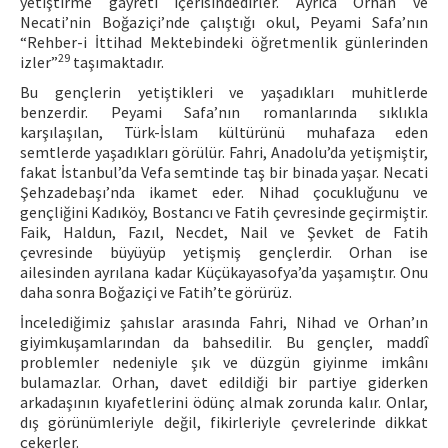
yetiştirme gayreti içerisindedirler. Ayrıca Orhan ve
Necati’nin Boğaziçi’nde çalıştığı okul, Peyami Safa’nın
“Rehber-i İttihad Mektebindeki öğretmenlik günlerinden
29
izler”
taşımaktadır.
Bu gençlerin yetiştikleri ve yaşadıkları muhitlerde
benzerdir. Peyami Safa’nın romanlarında sıklıkla
karşılaşılan, Türk-İslam kültürünü muhafaza eden
semtlerde yaşadıkları görülür. Fahri, Anadolu’da yetişmiştir,
fakat İstanbul’da Vefa semtinde taş bir binada yaşar. Necati
Şehzadebaşı’nda ikamet eder. Nihad çocukluğunu ve
gençliğini Kadıköy, Bostancı ve Fatih çevresinde geçirmiştir.
Faik, Haldun, Fazıl, Necdet, Nail ve Şevket de Fatih
çevresinde büyüyüp yetişmiş gençlerdir. Orhan ise
ailesinden ayrılana kadar Küçükayasofya’da yaşamıştır. Onu
daha sonra Boğaziçi ve Fatih’te görürüz.
İncelediğimiz şahıslar arasında Fahri, Nihad ve Orhan’ın
giyimkuşamlarından da bahsedilir. Bu gençler, maddî
problemler nedeniyle şık ve düzgün giyinme imkânı
bulamazlar. Orhan, davet edildiği bir partiye giderken
arkadaşının kıyafetlerini ödünç almak zorunda kalır. Onlar,
dış görünümleriyle değil, fikirleriyle çevrelerinde dikkat
çekerler.