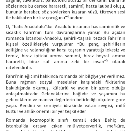
dağınık, tuvaletsiz, pantolonu ütüsüz bir delikanlı. Daha ilk
sözlerinde bu derece hararetli, samimî, hatta laubali oluşu,
bununla beraber, söz söylerken kızaran yüzü, titreyen sesi
4
ile hakikaten bir kız çocuğunu”
andırır.
O, “halis Anadolulu”dur. Anadolu insanına has samimilik ve
sıcaklık Fahri’nin tüm davranışlarına yansır. Bu açıdan
romanda İstanbul-Anadolu, şehirli-taşralı tezadı Fahri’nin
kişisel özellikleriyle vurgulanır. “Bu genç, şehirlilerin
adiliğine ve yalancılığına karşı taşranın yarattığı lekesiz ve
temiz, biraz iptidaî amma samimi, biraz hoyrat amma
5
hararetli, biraz saf amma zeki bir insan”
olarak
nitelendirilir.
Fahri’nin eğitimi hakkında romanda bir bilgiye yer verilmez.
Buna rağmen sosyal meseleler karşındaki fikirlerine
bakıldığında okumuş, kültürlü ve aydın bir genç olduğu
anlaşılmaktadır. Geleneklerine bağlıdır ve yaşamını bu
geleneklerin ve manevî değerlerin belirlediği ölçülere göre
yaşar. Kendini ve cemiyeti idrakinde vatan sevgisi, millî
kültür ve ahlâk önemli bir yer teşkil eder.
Romanda kozmopolit sınıfı temsil eden Behiç de
İstanbul’da ortaya çıkan milliyetperverlik, mefkûre,