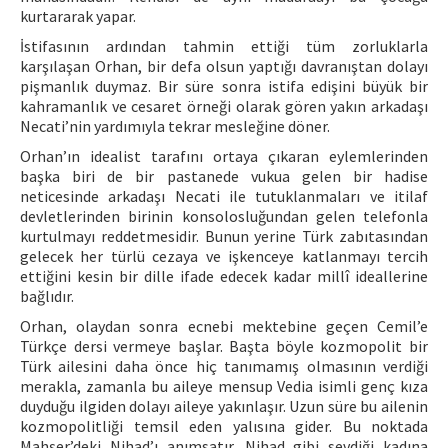
kurtararak yapar.
İstifasının ardından tahmin ettiği tüm zorluklarla
karşılaşan Orhan, bir defa olsun yaptığı davranıştan dolayı
pişmanlık duymaz. Bir süre sonra istifa edişini büyük bir
kahramanlık ve cesaret örneği olarak gören yakın arkadaşı
Necati’nin yardımıyla tekrar mesleğine döner.
Orhan’ın idealist tarafını ortaya çıkaran eylemlerinden
başka biri de bir pastanede vukua gelen bir hadise
neticesinde arkadaşı Necati ile tutuklanmaları ve itilaf
devletlerinden birinin konsolosluğundan gelen telefonla
kurtulmayı reddetmesidir. Bunun yerine Türk zabıtasından
gelecek her türlü cezaya ve işkenceye katlanmayı tercih
ettiğini kesin bir dille ifade edecek kadar millî ideallerine
bağlıdır.
Orhan, olaydan sonra ecnebi mektebine geçen Cemil’e
Türkçe dersi vermeye başlar. Başta böyle kozmopolit bir
Türk ailesini daha önce hiç tanımamış olmasının verdiği
merakla, zamanla bu aileye mensup Vedia isimli genç kıza
duyduğu ilgiden dolayı aileye yakınlaşır. Uzun süre bu ailenin
kozmopolitliği temsil eden yalısına gider. Bu noktada
Mahşer’deki Nihad’ı anımsatır. Nihad gibi sevdiği kadına