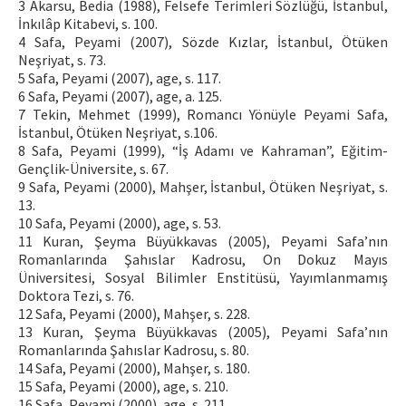
3 Akarsu, Bedia (1988), Felsefe Terimleri Sözlüğü, İstanbul,
İnkılâp Kitabevi, s. 100.
4 Safa, Peyami (2007), Sözde Kızlar, İstanbul, Ötüken
Neşriyat, s. 73.
5 Safa, Peyami (2007), age, s. 117.
6 Safa, Peyami (2007), age, a. 125.
7 Tekin, Mehmet (1999), Romancı Yönüyle Peyami Safa,
İstanbul, Ötüken Neşriyat, s.106.
8 Safa, Peyami (1999), “İş Adamı ve Kahraman”, Eğitim-
Gençlik-Üniversite, s. 67.
9 Safa, Peyami (2000), Mahşer, İstanbul, Ötüken Neşriyat, s.
13.
10 Safa, Peyami (2000), age, s. 53.
11 Kuran, Şeyma Büyükkavas (2005), Peyami Safa’nın
Romanlarında Şahıslar Kadrosu, On Dokuz Mayıs
Üniversitesi, Sosyal Bilimler Enstitüsü, Yayımlanmamış
Doktora Tezi, s. 76.
12 Safa, Peyami (2000), Mahşer, s. 228.
13 Kuran, Şeyma Büyükkavas (2005), Peyami Safa’nın
Romanlarında Şahıslar Kadrosu, s. 80.
14 Safa, Peyami (2000), Mahşer, s. 180.
15 Safa, Peyami (2000), age, s. 210.
16 Safa, Peyami (2000), age, s. 211.