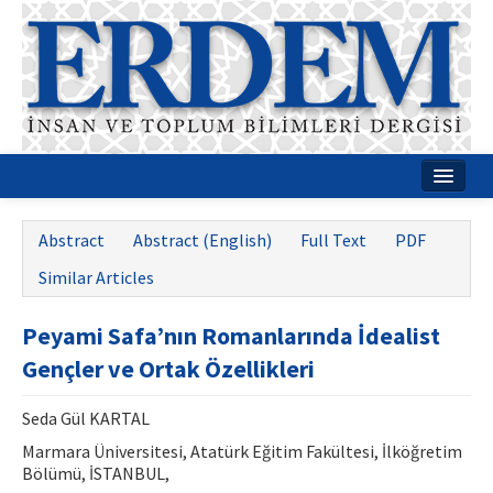
Home
Abstract
Abstract (English)
Full Text
PDF
About
Similar Articles
Journal Boards
Peyami Safa’nın Romanlarında İdealist
Guides
Gençler ve Ortak Özellikleri
Publication Policies
Seda Gül KARTAL
Writing Rules
Marmara Üniversitesi, Atatürk Eğitim Fakültesi, İlköğretim
Bölümü, İSTANBUL,
Contact Us