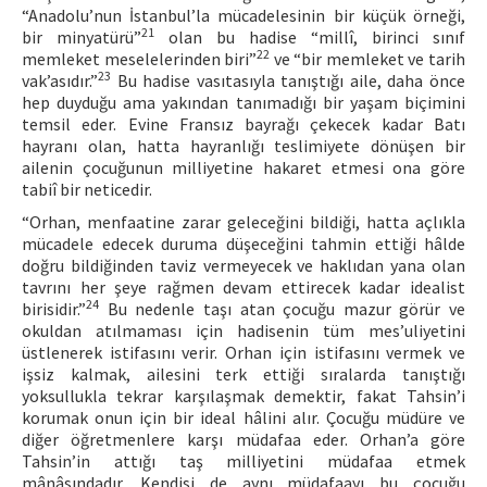
“Anadolu’nun İstanbul’la mücadelesinin bir küçük örneği,
21
bir minyatürü”
olan bu hadise “millî, birinci sınıf
22
memleket meselelerinden biri”
ve “bir memleket ve tarih
23
vak’asıdır.”
Bu hadise vasıtasıyla tanıştığı aile, daha önce
hep duyduğu ama yakından tanımadığı bir yaşam biçimini
temsil eder. Evine Fransız bayrağı çekecek kadar Batı
hayranı olan, hatta hayranlığı teslimiyete dönüşen bir
ailenin çocuğunun milliyetine hakaret etmesi ona göre
tabiî bir neticedir.
“Orhan, menfaatine zarar geleceğini bildiği, hatta açlıkla
mücadele edecek duruma düşeceğini tahmin ettiği hâlde
doğru bildiğinden taviz vermeyecek ve haklıdan yana olan
tavrını her şeye rağmen devam ettirecek kadar idealist
24
birisidir.”
Bu nedenle taşı atan çocuğu mazur görür ve
okuldan atılmaması için hadisenin tüm mes’uliyetini
üstlenerek istifasını verir. Orhan için istifasını vermek ve
işsiz kalmak, ailesini terk ettiği sıralarda tanıştığı
yoksullukla tekrar karşılaşmak demektir, fakat Tahsin’i
korumak onun için bir ideal hâlini alır. Çocuğu müdüre ve
diğer öğretmenlere karşı müdafaa eder. Orhan’a göre
Tahsin’in attığı taş milliyetini müdafaa etmek
mânâsındadır. Kendisi de aynı müdafaayı bu çocuğu