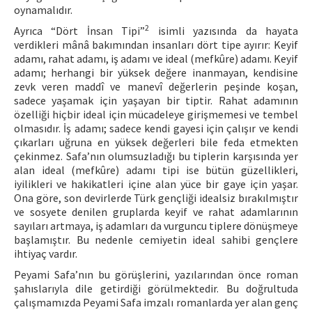
oynamalıdır.
2
Ayrıca “Dört İnsan Tipi”
isimli yazısında da hayata
verdikleri mânâ bakımından insanları dört tipe ayırır: Keyif
adamı, rahat adamı, iş adamı ve ideal (mefkûre) adamı. Keyif
adamı; herhangi bir yüksek değere inanmayan, kendisine
zevk veren maddî ve manevî değerlerin peşinde koşan,
sadece yaşamak için yaşayan bir tiptir. Rahat adamının
özelliği hiçbir ideal için mücadeleye girişmemesi ve tembel
olmasıdır. İş adamı; sadece kendi gayesi için çalışır ve kendi
çıkarları uğruna en yüksek değerleri bile feda etmekten
çekinmez. Safa’nın olumsuzladığı bu tiplerin karşısında yer
alan ideal (mefkûre) adamı tipi ise bütün güzellikleri,
iyilikleri ve hakikatleri içine alan yüce bir gaye için yaşar.
Ona göre, son devirlerde Türk gençliği idealsiz bırakılmıştır
ve sosyete denilen gruplarda keyif ve rahat adamlarının
sayıları artmaya, iş adamları da vurguncu tiplere dönüşmeye
başlamıştır. Bu nedenle cemiyetin ideal sahibi gençlere
ihtiyaç vardır.
Peyami Safa’nın bu görüşlerini, yazılarından önce roman
şahıslarıyla dile getirdiği görülmektedir. Bu doğrultuda
çalışmamızda Peyami Safa imzalı romanlarda yer alan genç