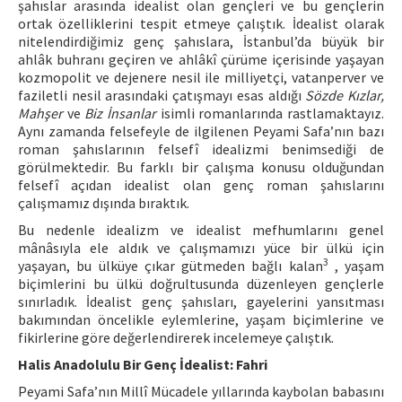
şahıslar arasında idealist olan gençleri ve bu gençlerin
ortak özelliklerini tespit etmeye çalıştık. İdealist olarak
nitelendirdiğimiz genç şahıslara, İstanbul’da büyük bir
ahlâk buhranı geçiren ve ahlâkî çürüme içerisinde yaşayan
kozmopolit ve dejenere nesil ile milliyetçi, vatanperver ve
faziletli nesil arasındaki çatışmayı esas aldığı
Sözde Kızlar,
Mahşer
ve
Biz İnsanlar
isimli romanlarında rastlamaktayız.
Aynı zamanda felsefeyle de ilgilenen Peyami Safa’nın bazı
roman şahıslarının felsefî idealizmi benimsediği de
görülmektedir. Bu farklı bir çalışma konusu olduğundan
felsefî açıdan idealist olan genç roman şahıslarını
çalışmamız dışında bıraktık.
Bu nedenle idealizm ve idealist mefhumlarını genel
mânâsıyla ele aldık ve çalışmamızı yüce bir ülkü için
3
yaşayan, bu ülküye çıkar gütmeden bağlı kalan
, yaşam
biçimlerini bu ülkü doğrultusunda düzenleyen gençlerle
sınırladık. İdealist genç şahısları, gayelerini yansıtması
bakımından öncelikle eylemlerine, yaşam biçimlerine ve
fikirlerine göre değerlendirerek incelemeye çalıştık.
Halis Anadolulu Bir Genç İdealist: Fahri
Peyami Safa’nın Millî Mücadele yıllarında kaybolan babasını