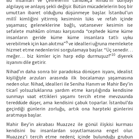
Bu insanları ve çevrelerini tanıdıkça Nihad’ın dünyayı
algılayış ve anlayış şekli değişir. Bütün mücadelelerin boş bir
umuttan ibaret olduğunu düşünmeye başlar. İstanbul’un
millî kimliğini yitirmiş kesiminin lüks ve refah içinde
yaşaması; geleneklerine bağlı, vatansever kesimin ise
sefalete mahkûm olması karşısında “cephede küme küme
insanların geride küme küme insanlara tatlı uyku
9
verebilmek için kan akıtma”
ve idealleri uğruna memlekete
hizmet etme nedenlerini sorgulamaya başlar. “Üç senedir…
10
meğer… biz kimler için harp edip durmuşuz!”
diyerek
isyanını dile getirir.
Nihad’ın daha sonra bir paradoksa dönüşen isyanı, idealist
kişiliğiyle arzuları arasında ilk bocalamayı yaşamasına
neden olur. Nihad, idealleri ile Seniha Hanım ve Mahir Bey’in
ticarî yolsuzluklarına yardım etme karşılığında kendisine
sunmayı vaat ettikleri yaşamı tercih etme mevzuunda
tereddüde düşer, ama kendisini çabuk toparlar. İstanbul’da
geçirdiği günlerin zorluğu, artık ona harpteki günlerini
aratmaya başlar.
Mahir Bey’in akrabası Muazzez ile gönül ilişkisi kurması
kendisini bu insanlardan soyutlamasına engel olur.
Muazzez’i tercih etme nedeni; içinde bulunduğu grubun