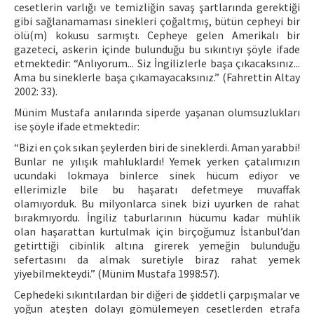
cesetlerin varlığı ve temizliğin savaş şartlarında gerektiği
gibi sağlanamaması sinekleri çoğaltmış, bütün cepheyi bir
ölü(m) kokusu sarmıştı. Cepheye gelen Amerikalı bir
gazeteci, askerin içinde bulunduğu bu sıkıntıyı şöyle ifade
etmektedir: “Anlıyorum... Siz İngilizlerle başa çıkacaksınız...
Ama bu sineklerle başa çıkamayacaksınız.” (Fahrettin Altay
2002: 33).
Münim Mustafa anılarında siperde yaşanan olumsuzlukları
ise şöyle ifade etmektedir:
“Bizi en çok sıkan şeylerden biri de sineklerdi. Aman yarabbi!
Bunlar ne yılışık mahluklardı! Yemek yerken çatalımızın
ucundaki lokmaya binlerce sinek hücum ediyor ve
ellerimizle bile bu haşaratı defetmeye muvaffak
olamıyorduk. Bu milyonlarca sinek bizi uyurken de rahat
bırakmıyordu. İngiliz taburlarının hücumu kadar mühlik
olan haşarattan kurtulmak için birçoğumuz İstanbul’dan
getirttiği cibinlik altına girerek yemeğin bulunduğu
sefertasını da almak suretiyle biraz rahat yemek
yiyebilmekteydi.” (Münim Mustafa 1998:57).
Cephedeki sıkıntılardan bir diğeri de şiddetli çarpışmalar ve
yoğun ateşten dolayı gömülemeyen cesetlerden etrafa