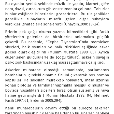
Bu oyunlar şenlik şeklinde müzik ile yapılır, klarnet, çifte
nara, davul, zurna, cura gibi enstrümanlar çalınırdı. Taburlar
bunlar eşliğinde hünerlerini gösterirlerdi. Bu tür şenlikler
genellikle subayların misafir gelen diğer subaylara
verdikleri ziyafetlerle sona ererdi (Ünaydın1990: 13-14).
Erlerin pek çoğu okuma yazma bilmedikleri gibi farklı
yörelerden gelenler de birbirlerini anlamakta güçlük
çekerdi. Bu nedenle, “Cephe Tiyatroları”nda memleket
skeçleri, halk oyunları ve halk türküleri eşliğinde asker
görsel olarak eğitilirdi (Münim Mustafa 1998: 65). Ayrıca
düzenlenen güldürülerle de (çoğu tûluat), askerin savaşın
psikolojik baskısından uzaklaşması sağlanmaya çalışılırdı.
Askerler muharebe olmadığı zamanlarda, patlamamış
bombaların içindeki dinamit fitilini çıkararak boş bomba
kapsülleri ile saksılar, mürekkep hokkaları, masa üzerine
konan biblolar ve lambalar yapmakla meşgul olmuşlar ve
böylece yaşadıkları siperleri biraz olsun süslemiş ve yuva
haline getirmişlerdi ( Münim Mustafa 1998: 94; Mehmet
Fasih 1997: 61; Erdemir 2008:294).
Kanlı muharebelerin devam ettiği bir süreçte askerler
tarafından büyük bir özenle hazırlanan bu siperler, cepheyi