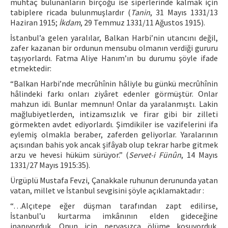
muhtaç bulunanların birçoğu ise siperlerinde kalmak için
tabiplere ricada bulunmuşlardır (
Tanin
, 31 Mayıs 1331/13
Haziran 1915;
İkdam
, 29 Temmuz 1331/11 Ağustos 1915).
İstanbul’a gelen yaralılar, Balkan Harbi’nin utancını değil,
zafer kazanan bir ordunun mensubu olmanın verdiği gururu
taşıyorlardı. Fatma Aliye Hanım’ın bu durumu şöyle ifade
etmektedir:
“Balkan Harbi’nde mecrûhînin hâliyle bu günkü mecrûhînin
hâlindeki farkı onları ziyâret edenler görmüştür. Onlar
mahzun idi. Bunlar memnun! Onlar da yaralanmıştı. Lakin
mağlubiyetlerden, intizamsızlık ve firar gibi bir zilleti
görmekten avdet ediyorlardı. Şimdikiler ise vazifelerini ifa
eylemiş olmakla beraber, zaferden geliyorlar. Yaralarının
açısından bahis yok ancak şifâyab olup tekrar harbe gitmek
arzu ve hevesi hüküm sürüyor.” (
Servet-i Fünûn
, 14 Mayıs
1331/27 Mayıs 1915:35).
Ürgüplü Mustafa Fevzi, Çanakkale ruhunun derununda yatan
vatan, millet ve İstanbul sevgisini şöyle açıklamaktadır :
“…Alçıtepe eğer düşman tarafından zapt edilirse,
İstanbul’u kurtarma imkânının elden gideceğine
inanıyorduk. Onun için pervasızca ölüme koşuyorduk.