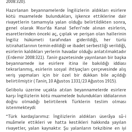
2008:320).
Hazırlanan beyannamelerde İngilizlerin aldıkları esirlere
kötü muamelede bulundukları, işkence ettiklerine dair
rivayetlerin tamamıyla yalan olduğu belirtildikten sonra,
genel olarak Mısır’da Kanal Seferi’nde alınan esirlerin,
esaretlerinden önceki aç, çıplak ve perişan olan hallerinin
İngiliz hükümeti tarafından giderildiği, her türlü
istirahatlarının temin edildiği ve ibadet serbestliği verildiği,
esirlerin kaldıkları yerlerin havadar olduğu anlatılmaktadır
(Erdemir 2008:321).
Tanin
gazetesinde yayınlanan bir başka
beyannamede ise esirlere itina ile bakıldığı iddiası
tekrarlanmış, esirlerin sosyal ihtiyaçları çerçevesinde alış
veriş yapmaları için bir özel bir dükkan bile açıldığı
belirtilmiştir (
Tanin
, 10 Ağustos 1331/23 Ağustos 1915).
Gelibolu üzerine uçakla atılan beyannamelerde esirlere
karşı İngilizlerin kötü muamelede bulundukları iddialarının
doğru olmadığı belirtilerek Türklerin teslim olması
istenmekteydi:
“Türk kardaşlarımız: İngilizlerin aldıkları üserâya sû-i
muâmele ettikleri ve hatta kestikleri hakkında yayılan
rivayetler, yalan kaynaktır. Şu yalanların tekzibine en iyi