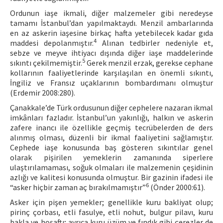
Ordunun iaşe ikmali, diğer malzemeler gibi neredeyse
tamamı İstanbul’dan yapılmaktaydı. Menzil ambarlarında
en az askerin iaşesine birkaç hafta yetebilecek kadar gıda
4
maddesi depolanmıştır.
Alınan tedbirler nedeniyle et,
sebze ve meyve ihtiyacı dışında diğer iaşe maddelerinde
5
sıkıntı çekilmemiştir.
Gerek menzil erzak, gerekse cephane
kollarının faaliyetlerinde karşılaşılan en önemli sıkıntı,
İngiliz ve Fransız uçaklarının bombardımanı olmuştur
(Erdemir 2008:280).
Çanakkale’de Türk ordusunun diğer cephelere nazaran ikmal
imkânları fazladır. İstanbul’un yakınlığı, halkın ve askerin
zafere inancı ile özellikle geçmiş tecrübelerden de ders
alınmış olması, düzenli bir ikmal faaliyetini sağlamıştır.
Cephede iaşe konusunda baş gösteren sıkıntılar genel
olarak pişirilen yemeklerin zamanında siperlere
ulaştırılamaması, soğuk olmaları ile malzemenin çeşidinin
azlığı ve kalitesi konusunda olmuştur. Bir gazinin ifadesi ile
6
“asker hiçbir zaman aç bırakılmamıştır”
(Önder 2000:61).
Asker için pişen yemekler; genellikle kuru bakliyat olup;
pirinç çorbası, etli fasulye, etli nohut, bulgur pilavı, kuru
bakla ve hoşaftı; ayrıca kuru üzüm ve fındık gibi çerezler de