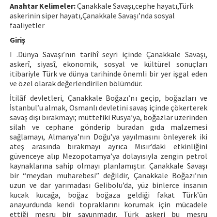
Anahtar Kelimeler:
Çanakkale Savaşı,cephe hayatı,Türk
askerinin siper hayatı,Çanakkale Savaşı’nda sosyal
ISSN: 1010-867X · e-ISSN: 2667-8713
faaliyetler
Giriş
I .Dünya Savaşı’nın tarihî seyri içinde Çanakkale Savaşı,
askerî, siyasî, ekonomik, sosyal ve kültürel sonuçları
itibariyle Türk ve dünya tarihinde önemli bir yer işgal eden
ve özel olarak değerlendirilen bölümdür.
İtilâf devletleri, Çanakkale Boğazı’nı geçip, boğazları ve
İstanbul’u almak, Osmanlı devletini savaş içinde çökerterek
savaş dışı bırakmayı; müttefiki Rusya’ya, boğazlar üzerinden
silah ve cephane gönderip buradan gıda malzemesi
sağlamayı, Almanya’nın Doğu’ya yayılmasını önleyerek iki
ateş arasında bırakmayı ayrıca Mısır’daki etkinliğini
güvenceye alıp Mezopotamya’ya dolayısıyla zengin petrol
kaynaklarına sahip olmayı planlamıştır. Çanakkale Savaşı
bir “meydan muharebesi” değildir, Çanakkale Boğazı’nın
uzun ve dar yarımadası Gelibolu’da, yüz binlerce insanın
kucak kucağa, boğaz boğaza geldiği fakat Türk’ün
anayurdunda kendi topraklarını korumak için mücadele
ettiği meşru bir savunmadır. Türk askeri bu meşru