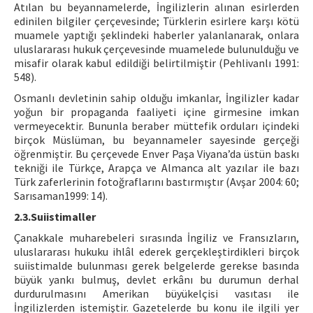
Atılan bu beyannamelerde, İngilizlerin alınan esirlerden
edinilen bilgiler çerçevesinde; Türklerin esirlere karşı kötü
muamele yaptığı şeklindeki haberler yalanlanarak, onlara
uluslararası hukuk çerçevesinde muamelede bulunulduğu ve
misafir olarak kabul edildiği belirtilmiştir (Pehlivanlı 1991:
548).
Osmanlı devletinin sahip olduğu imkanlar, İngilizler kadar
yoğun bir propaganda faaliyeti içine girmesine imkan
vermeyecektir. Bununla beraber müttefik orduları içindeki
birçok Müslüman, bu beyannameler sayesinde gerçeği
öğrenmiştir. Bu çerçevede Enver Paşa Viyana’da üstün baskı
tekniği ile Türkçe, Arapça ve Almanca alt yazılar ile bazı
Türk zaferlerinin fotoğraflarını bastırmıştır (Avşar 2004: 60;
Sarısaman1999: 14).
2.3.Suiistimaller
Çanakkale muharebeleri sırasında İngiliz ve Fransızların,
uluslararası hukuku ihlâl ederek gerçekleştirdikleri birçok
suiistimalde bulunması gerek belgelerde gerekse basında
büyük yankı bulmuş, devlet erkânı bu durumun derhal
durdurulmasını Amerikan büyükelçisi vasıtası ile
İngilizlerden istemiştir. Gazetelerde bu konu ile ilgili yer