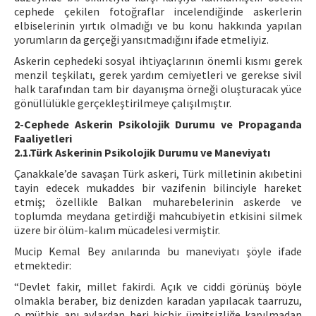
cephede çekilen fotoğraflar incelendiğinde askerlerin
elbiselerinin yırtık olmadığı ve bu konu hakkında yapılan
yorumların da gerçeği yansıtmadığını ifade etmeliyiz.
Askerin cephedeki sosyal ihtiyaçlarının önemli kısmı gerek
menzil teşkilatı, gerek yardım cemiyetleri ve gerekse sivil
halk tarafından tam bir dayanışma örneği oluşturacak yüce
gönüllülükle gerçekleştirilmeye çalışılmıştır.
2-Cephede Askerin Psikolojik Durumu ve Propaganda
Faaliyetleri
2.1.Türk Askerinin Psikolojik Durumu ve Maneviyatı
Çanakkale’de savaşan Türk askeri, Türk milletinin akıbetini
tayin edecek mukaddes bir vazifenin bilinciyle hareket
etmiş; özellikle Balkan muharebelerinin askerde ve
toplumda meydana getirdiği mahcubiyetin etkisini silmek
üzere bir ölüm-kalım mücadelesi vermiştir.
Mucip Kemal Bey anılarında bu maneviyatı şöyle ifade
etmektedir:
“Devlet fakir, millet fakirdi. Açık ve ciddi görünüş böyle
olmakla beraber, biz denizden karadan yapılacak taarruzu,
o müthiş anı aylardan beri hiçbir ümitsizliğe kapılmadan