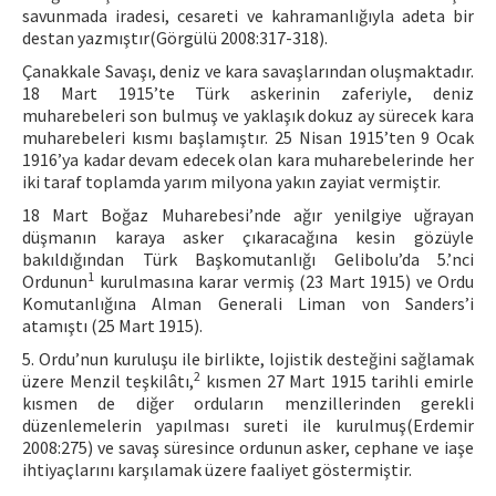
savunmada iradesi, cesareti ve kahramanlığıyla adeta bir
destan yazmıştır(Görgülü 2008:317-318).
Çanakkale Savaşı, deniz ve kara savaşlarından oluşmaktadır.
18 Mart 1915’te Türk askerinin zaferiyle, deniz
muharebeleri son bulmuş ve yaklaşık dokuz ay sürecek kara
muharebeleri kısmı başlamıştır. 25 Nisan 1915’ten 9 Ocak
1916’ya kadar devam edecek olan kara muharebelerinde her
iki taraf toplamda yarım milyona yakın zayiat vermiştir.
18 Mart Boğaz Muharebesi’nde ağır yenilgiye uğrayan
düşmanın karaya asker çıkaracağına kesin gözüyle
bakıldığından Türk Başkomutanlığı Gelibolu’da 5.’nci
1
Ordunun
kurulmasına karar vermiş (23 Mart 1915) ve Ordu
Komutanlığına Alman Generali Liman von Sanders’i
atamıştı (25 Mart 1915).
5. Ordu’nun kuruluşu ile birlikte, lojistik desteğini sağlamak
2
üzere Menzil teşkilâtı,
kısmen 27 Mart 1915 tarihli emirle
kısmen de diğer orduların menzillerinden gerekli
düzenlemelerin yapılması sureti ile kurulmuş(Erdemir
2008:275) ve savaş süresince ordunun asker, cephane ve iaşe
ihtiyaçlarını karşılamak üzere faaliyet göstermiştir.