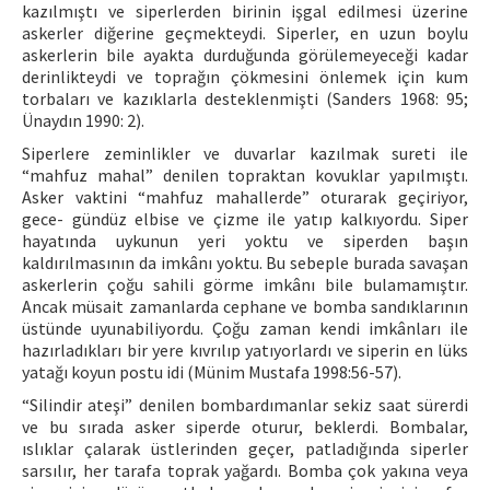
kazılmıştı ve siperlerden birinin işgal edilmesi üzerine
askerler diğerine geçmekteydi. Siperler, en uzun boylu
askerlerin bile ayakta durduğunda görülemeyeceği kadar
derinlikteydi ve toprağın çökmesini önlemek için kum
torbaları ve kazıklarla desteklenmişti (Sanders 1968: 95;
Ünaydın 1990: 2).
Siperlere zeminlikler ve duvarlar kazılmak sureti ile
“mahfuz mahal” denilen topraktan kovuklar yapılmıştı.
Asker vaktini “mahfuz mahallerde” oturarak geçiriyor,
gece- gündüz elbise ve çizme ile yatıp kalkıyordu. Siper
hayatında uykunun yeri yoktu ve siperden başın
kaldırılmasının da imkânı yoktu. Bu sebeple burada savaşan
askerlerin çoğu sahili görme imkânı bile bulamamıştır.
Ancak müsait zamanlarda cephane ve bomba sandıklarının
üstünde uyunabiliyordu. Çoğu zaman kendi imkânları ile
hazırladıkları bir yere kıvrılıp yatıyorlardı ve siperin en lüks
yatağı koyun postu idi (Münim Mustafa 1998:56-57).
“Silindir ateşi” denilen bombardımanlar sekiz saat sürerdi
ve bu sırada asker siperde oturur, beklerdi. Bombalar,
ıslıklar çalarak üstlerinden geçer, patladığında siperler
sarsılır, her tarafa toprak yağardı. Bomba çok yakına veya