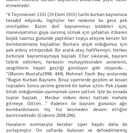
etmektedir:
“6 Teşrinievvel 1331 (19 Ekim 1915) tarihi kurban bayramına
tesadüf ediyordu. İngilizler her nedense bu gece pek
sinirliydiler. Bizim dinî bayramımızı bildikleri için,
maneviyatımızı güya sarsmış olmak için şafaktan itibaren
büyük taarruz gününde yaptıkları topçu ateşine benzer bir
bombardımana başladılar. Bunlara alışık olduğumuz için
pek aldırış etmiyorduk. Bir aralık ateş hafiflemişti. Herkes
birbiriyle bayramlaşmaya başladı. Eller sıkılarak, bayram
tebrik edilirken, herkesin muhayyilesinden annelerin,
sevgililerin hayali geçtiği görülüyor gibi oluyordu…
”(Münim Mustafa1998: 444). Mehmet Fasih Bey anılarında
“Bugün Kurban Bayramı. Biraz siperlerde gezdim ve kovan
topladım. Sonra yerime gelerek bir kahve içtim. Pek ziyade
bitab olduğumdan uyumamak üzere yattım. İşte bu esnada
toplar başladı… Mecbur oldum ikinci hattaki mahale
gitmeye. Gittim…” ifadeleri ile bayram gününün ağır
bombardımanın hiç hız kesmeden devam ettiğini
belirtmektedir (Erdemir 2008:296).
Havaların ısınmasıyla beraber siper hayatı daha da
zorlaşmıştır. Ön saflarda bulunan ve defnedilmemiş