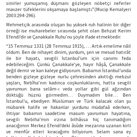
sinirler yumuşamış düşmanı gözleyen nöbetçi neferler
mavzer tüfeklerini okşamaya başlamıştı.”(Mucip Kemalyeri
2003:294-296).
Mehmetçik arasında oluşan bu yüksek ruh halinin bir diğer
örneği ise muharebeler sırasında şehit olan Behzat Kerim
Efendi’dir ve Çanakkale Ruhu’nu şöyle ifade etmektedir:
“15 Temmuz 1331 (28 Temmuz 1915), … Artık emelime nâil
oldum. Ben de nihayet dinim, yurdum, şen ve mesud hatırât
ile bir hayatı, sevgili İstanbul’um için canımı feda
edebileceğim. Çünkü Çanakkale’ye, hayır hâşâ, Çanakkale
değil demir ve kan kaleye gidiyorum. Babamın İstanbul’unda
benden gizleye gizleye nurlu çehresinden akıttığı mebzul
yaşları, Nebîha’nın kadınca coşkunluklarını, hatta sevgili
yavrumun bana selâm-ı veda yollar gibi gül ağzından
döktüğü hüznü görmedim… Duymadım bile… Ben
İstanbul’u, ebediyen Müslüman ve Türk kalacak olan şu
mübarek halife ve hakanlar yurdunu müdafaâ ederken,
ihtiyar babamın saadetine masum yavrumun hayatına,
sevgili Nebiha’mın ırzına bilhâssa hiç tanımadığım
anacığımın Merkez Efendi’deki âsûde mezarına uzanan kirli
ve menfûr elleri kıracağımı biliyorum. Selam sana ey