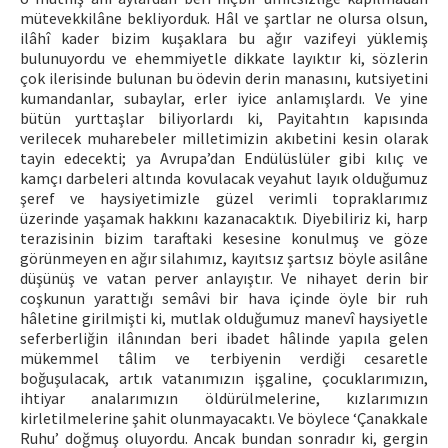
mütevekkilâne bekliyorduk. Hâl ve şartlar ne olursa olsun,
ilâhî kader bizim kuşaklara bu ağır vazifeyi yüklemiş
bulunuyordu ve ehemmiyetle dikkate layıktır ki, sözlerin
çok ilerisinde bulunan bu ödevin derin manasını, kutsiyetini
kumandanlar, subaylar, erler iyice anlamışlardı. Ve yine
bütün yurttaşlar biliyorlardı ki, Payitahtın kapısında
verilecek muharebeler milletimizin akıbetini kesin olarak
tayin edecekti; ya Avrupa’dan Endülüslüler gibi kılıç ve
kamçı darbeleri altında kovulacak veyahut layık olduğumuz
şeref ve haysiyetimizle güzel verimli topraklarımız
üzerinde yaşamak hakkını kazanacaktık. Diyebiliriz ki, harp
terazisinin bizim taraftaki kesesine konulmuş ve göze
görünmeyen en ağır silahımız, kayıtsız şartsız böyle asilâne
düşünüş ve vatan perver anlayıştır. Ve nihayet derin bir
coşkunun yarattığı semâvi bir hava içinde öyle bir ruh
hâletine girilmişti ki, mutlak olduğumuz manevî haysiyetle
seferberliğin ilânından beri ibadet hâlinde yapıla gelen
mükemmel tâlim ve terbiyenin verdiği cesaretle
boğuşulacak, artık vatanımızın işgaline, çocuklarımızın,
ihtiyar analarımızın öldürülmelerine, kızlarımızın
kirletilmelerine şahit olunmayacaktı. Ve böylece ‘Çanakkale
Ruhu’ doğmuş oluyordu. Ancak bundan sonradır ki, gergin