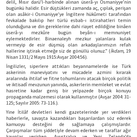
delil, Mısır darü’l-harbinde alınan üserâ-yı Osmaniyye’nin
bugünkü halidir. Esir düştükleri zamanda aç, çıplak, perişan
olan asâkir-i Osmaniyye’ye İngiltere hükûmeti tarafından
fevkalade bakılıp her türlü esbab-ı istirahatleri temin
olunduğuna ve din gereklerine dahi riayet edildiğine binâen
üserâ-yı mezkûre bugün beyân-ı memnuniyet
eylemektedirler. Binaenaleyh mezkur yalanlara kulak
vermeyip de esir düşmüş olan arkadaşlarımızın refah
hallerine iştirak etmeğe siz de gönüllü olunuz.” (
İkdam
, 19
Nisan 1331/2 Mayıs 1915:Avşar 2004:56).
İngilizler, siperlere attıkları beyannamelerde ise Türk
askerinin maneviyatını ve mücadele azmini kırarak
aralarında ihtilaf ve fitne tohumlarını atacak birçok politik
ve iktisadî mevzunun yanında, askerlerin memleket ve evlat
hasretine kadar geniş bir yelpazede birçok konuyu
propaganda malzemesi olarak kullanmıştır (Avşar 2004: 31-
125; Sayılır 2005: 73-116.).
Yine İtilâf devletleri kendi gazetelerinde yer verdikleri
haberlerle, savaşta kazandıkları başarılardan söz ederek
kamuoyu desteğini de sağlamaya çalışmışlardır.
Çarpışmalar tüm şiddetiyle devam ederken ve taraflar ağır
kayıplar verirken, Avustralya ve Yeni Zelanda’da