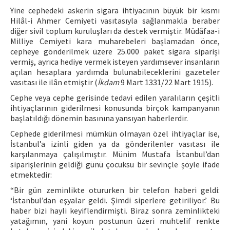
Yine cephedeki askerin sigara ihtiyacının büyük bir kısmı
Hilâl-i Ahmer Cemiyeti vasıtasıyla sağlanmakla beraber
diğer sivil toplum kuruluşları da destek vermiştir. Müdâfaa-i
Milliye Cemiyeti kara muharebeleri başlamadan önce,
cepheye gönderilmek üzere 25.000 paket sigara siparişi
vermiş, ayrıca hediye vermek isteyen yardımsever insanların
açılan hesaplara yardımda bulunabileceklerini gazeteler
vasıtası ile ilân etmiştir (
İkdam
9 Mart 1331/22 Mart 1915).
Cephe veya cephe gerisinde tedavi edilen yaralıların çeşitli
ihtiyaçlarının giderilmesi konusunda birçok kampanyanın
başlatıldığı dönemin basınına yansıyan haberlerdir.
Cephede giderilmesi mümkün olmayan özel ihtiyaçlar ise,
İstanbul’a izinli giden ya da gönderilenler vasıtası ile
karşılanmaya çalışılmıştır. Münim Mustafa İstanbul’dan
siparişlerinin geldiği günü çocuksu bir sevinçle şöyle ifade
etmektedir:
“Bir gün zeminlikte otururken bir telefon haberi geldi:
‘İstanbul’dan eşyalar geldi. Şimdi siperlere getiriliyor.’ Bu
haber bizi hayli keyiflendirmişti. Biraz sonra zeminlikteki
yatağımın, yani koyun postunun üzeri muhtelif renkte