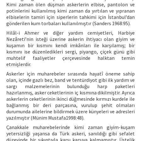
Kimi zaman ölen düşman askerlerin elbise, pantolon ve
potinlerini kullanılmış kimi zaman da yırtılan ve yıpranan
elbiselerin tamiri için siperlerin tahkimi için İstanbul’dan
gönderilen kum torbaları kullanılmıştır (Sanders 1968:95).
Hilâl-i Ahmer ve diğer yardım cemiyetleri, Harbiye
Nezâreti’nin isteği üzerine askerin ihtiyacı olan giyim ve
kuşamın bir kısmını kendi imkânları ile karşılamış; bir
kısmını ise düzenledikleri sergi, piyango, çiçek günü gibi
muhtelif faaliyetler çerçevesinde halktan temin
etmişlerdir.
Askerler için muharebeler sırasında hayatî öneme sahip
olan, içinde gazlı bez, band ve tentürdiyot gibi ilk yardım ve
sargı malzemelerinin bulunduğu harp paketleri
hazırlanmış, asker ceketlerinin iç kısmına dikilmiştir. Ayrıca
askerlerin ceketlerinin ikinci düğmesinde kırmızı kurdele ile
bağlanmış bir deri parçasına, vurulup şehit olmaları
durumunda ailelerine bildirmek üzere künyeleri ve adresleri
yazılmıştır (Münim Mustafa1998:48).
Çanakkale muharebelerinde kimi zaman giyim-kuşam
yetersizliği yaşansa da Türk askeri, sanıldığı gibi sefalet
düzeyinde bir sıkıntıyla karşı karşıya kalmamıştır. Üstelik