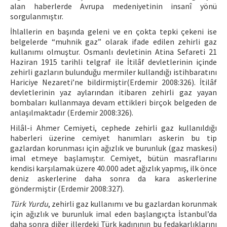
alan haberlerde Avrupa medeniyetinin insanî yönü
sorgulanmıştır.
İhlallerin en başında geleni ve en çokta tepki çekeni ise
belgelerde “muhnik gaz” olarak ifade edilen zehirli gaz
kullanımı olmuştur. Osmanlı devletinin Atina Sefareti 21
Haziran 1915 tarihli telgraf ile İtilâf devletlerinin içinde
zehirli gazların bulunduğu mermiler kullandığı istihbaratını
Hariciye Nezareti’ne bildirmiştir(Erdemir 2008:326). İtilâf
devletlerinin yaz aylarından itibaren zehirli gaz yayan
bombaları kullanmaya devam ettikleri birçok belgeden de
anlaşılmaktadır (Erdemir 2008:326).
Hilâl-i Ahmer Cemiyeti, cephede zehirli gaz kullanıldığı
haberleri üzerine cemiyet hanımları askerin bu tip
gazlardan korunması için ağızlık ve burunluk (gaz maskesi)
imal etmeye başlamıştır. Cemiyet, bütün masraflarını
kendisi karşılamak üzere 40.000 adet ağızlık yapmış, ilk önce
deniz askerlerine daha sonra da kara askerlerine
göndermiştir (Erdemir 2008:327).
Türk Yurdu
, zehirli gaz kullanımı ve bu gazlardan korunmak
için ağızlık ve burunluk imal eden başlangıçta İstanbul’da
daha sonra diğer illerdeki Türk kadınının bu fedakarlıklarını