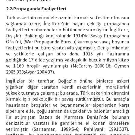
2.2.Propaganda Faaliyetleri
Türk askerinin mücadele azmini kırmak ve teslim olmasını
sağlamak üzere, İngiltere’nin başını çektiği propaganda
faaliyetleri muharebelerin bütününde sürmüştür. İngiltere,
Dışişleri Bakanlığı kontrolünde 1914’de Savaş Propaganda
Ofisi’ni, (War Propaganda Bureau) kurmuş ve savaş boyunca
faaliyetlerini bu büro vasıtasıyla yapmıştır. Geniş imkânlar
ve yetkilerle çalışan büro daha 1915 yılı Haziranına
geldiğinde 17 dilde yazılmış yaklaşık iki buçuk milyon kitap
ve 1.160 broşür yayınlamıştı (McCarthy 2000:16; Öymen
2005:333;Avşar 2004:37).
İngilizler bir taraftan Boğaz’ın önüne binlerce askeri
yığarken diğer taraftan kendi askerlerinin morallerini
yüksek tutmaya çalışmış; bu arada, Türk askerinin direncini
kırmak için psikolojik bir savaş sürdürmüştür. Bu amaçla
hazırlanan broşürler ve beyannameler siperlerden karşı
siperlere elle, çoğu zaman da uçaklar ve balonlar aracılığı
ile atılmıştır. Bazen de Marmara Denizi’nde bulunan
denizaltılar vasıtası ile gemilerine el konan kimselere
verilmiştir (Sarısaman, 1999:5-6; Pehlivanlı 1991:537).