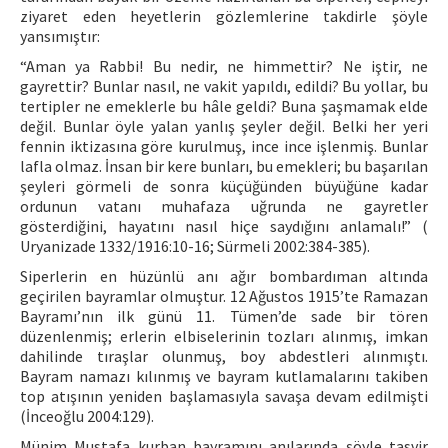
ziyaret eden heyetlerin gözlemlerine takdirle şöyle
yansımıştır:
“Aman ya Rabbi! Bu nedir, ne himmettir? Ne iştir, ne
gayrettir? Bunlar nasıl, ne vakit yapıldı, edildi? Bu yollar, bu
tertipler ne emeklerle bu hâle geldi? Buna şaşmamak elde
değil. Bunlar öyle yalan yanlış şeyler değil. Belki her yeri
fennin iktizasına göre kurulmuş, ince ince işlenmiş. Bunlar
lafla olmaz. İnsan bir kere bunları, bu emekleri; bu başarılan
şeyleri görmeli de sonra küçüğünden büyüğüne kadar
ordunun vatanı muhafaza uğrunda ne gayretler
gösterdiğini, hayatını nasıl hiçe saydığını anlamalı!” (
Uryanizade 1332/1916:10-16; Sürmeli 2002:384-385).
Siperlerin en hüzünlü anı ağır bombardıman altında
geçirilen bayramlar olmuştur. 12 Ağustos 1915’te Ramazan
Bayramı’nın ilk günü 11. Tümen’de sade bir tören
düzenlenmiş; erlerin elbiselerinin tozları alınmış, imkan
dahilinde tıraşlar olunmuş, boy abdestleri alınmıştı.
Bayram namazı kılınmış ve bayram kutlamalarını takiben
top atışının yeniden başlamasıyla savaşa devam edilmişti
(İnceoğlu 2004:129).
Münim Mustafa kurban bayramını anılarında şöyle tasvir