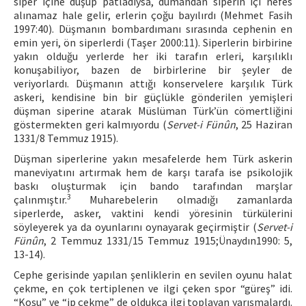
siper içine düşüp patladıysa, dumandan siperin içi nefes
alınamaz hale gelir, erlerin çoğu bayılırdı (Mehmet Fasih
1997:40). Düşmanın bombardımanı sırasında cephenin en
emin yeri, ön siperlerdi (Taşer 2000:11). Siperlerin birbirine
yakın olduğu yerlerde her iki tarafın erleri, karşılıklı
konuşabiliyor, bazen de birbirlerine bir şeyler de
veriyorlardı. Düşmanın attığı konservelere karşılık Türk
askeri, kendisine bin bir güçlükle gönderilen yemişleri
düşman siperine atarak Müslüman Türk’ün cömertliğini
göstermekten geri kalmıyordu (
Servet-i Fünûn
, 25 Haziran
1331/8 Temmuz 1915).
Düşman siperlerine yakın mesafelerde hem Türk askerin
maneviyatını artırmak hem de karşı tarafa ise psikolojik
baskı oluşturmak için bando tarafından marşlar
3
çalınmıştır.
Muharebelerin olmadığı zamanlarda
siperlerde, asker, vaktini kendi yöresinin türkülerini
söyleyerek ya da oyunlarını oynayarak geçirmiştir (
Servet-i
Fünûn
, 2 Temmuz 1331/15 Temmuz 1915;Ünaydın1990: 5,
13-14).
Cephe gerisinde yapılan şenliklerin en sevilen oyunu halat
çekme, en çok tertiplenen ve ilgi çeken spor “güreş” idi.
“Koşu” ve “ip çekme” de oldukça ilgi toplayan yarışmalardı.