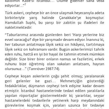
kalbimin Kabe’si İstanbul… Ölüme gidenler sana veda
7
ediyorlar…”
Türk askeri, cepheye bir an önce ulaşmak heyecanıyla adeta
birbirleriyle yarış halinde Çanakkale’ye koşmuştur.
Hamdullah Suphi, bu yarışı bir zabitin şu ifadeleri ile
nakletmektedir:
“Taburlarımız arasında günlerden beri ‘Harp yerlerine biz
evvel varacağız!’ diye bir yarışmadır devam ediyor. İnanınız ki,
her taburun anlatmaya lâyık sekiz on hikâyesi, tartılmaya
lâyık sekiz on kahramanı vardır. Bugün askerlerimizi tahrik
eden ruhu, hattâ en iyi bir hayal ile tahmin etmek mümkün
değildir. Size birer birer onların namus ve faziletini, erkek
ruhunu bize öğretmiş olan vakaları anlatsam, hayran
olursunuz…” (Tanrıöver 1987:74).
Cepheye koşan askerlerin çoğu şehit olmuş; yaralanarak
geri gelenler ise gazi… Mehmetçiğin gösterdiği
fedakârlıklar, düşmanın cepheyi terk edişine kadar devam
etmiştir. İstanbul hastanelerinde tedavi edilen yaralılarla
yapılan röportajlar göstermektedir ki; yararlılar, seyyar
hastanelerdeki tedavilerle yetinerek harp meydanındaki
görevlerine koşmak için, yaraları uzunca bir tedaviye