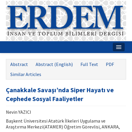
Home
Abstract
Abstract (English)
Full Text
PDF
About
Similar Articles
Journal Boards
Çanakkale Savaşı’nda Siper Hayatı ve
Guides
Cephede Sosyal Faaliyetler
Publication Policies
Nevin YAZICI
Writing Rules
Başkent Üniversitesi Atatürk İlkeleri Uygulama ve
Araştırma Merkezi(ATAMER) Öğretim Görevlisi, ANKARA,
Contact Us