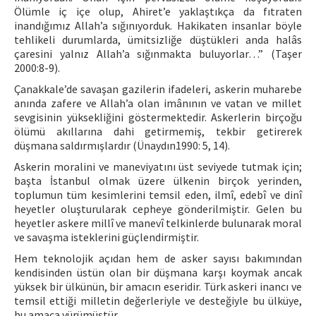
Ölümle iç içe olup, Ahiret’e yaklaştıkça da fıtraten
inandığımız Allah’a sığınıyorduk. Hakikaten insanlar böyle
tehlikeli durumlarda, ümitsizliğe düştükleri anda halâs
çaresini yalnız Allah’a sığınmakta buluyorlar…” (Taşer
2000:8-9).
Çanakkale’de savaşan gazilerin ifadeleri, askerin muharebe
anında zafere ve Allah’a olan imânının ve vatan ve millet
sevgisinin yüksekliğini göstermektedir. Askerlerin birçoğu
ölümü akıllarına dahi getirmemiş, tekbir getirerek
düşmana saldırmışlardır (Ünaydın1990: 5, 14).
Askerin moralini ve maneviyatını üst seviyede tutmak için;
başta İstanbul olmak üzere ülkenin birçok yerinden,
toplumun tüm kesimlerini temsil eden, ilmî, edebî ve dinî
heyetler oluşturularak cepheye gönderilmiştir. Gelen bu
heyetler askere millî ve manevî telkinlerde bulunarak moral
ve savaşma isteklerini güçlendirmiştir.
Hem teknolojik açıdan hem de asker sayısı bakımından
kendisinden üstün olan bir düşmana karşı koymak ancak
yüksek bir ülkünün, bir amacın eseridir. Türk askeri inancı ve
temsil ettiği milletin değerleriyle ve desteğiyle bu ülküye,
bu amaca yürümüştür.