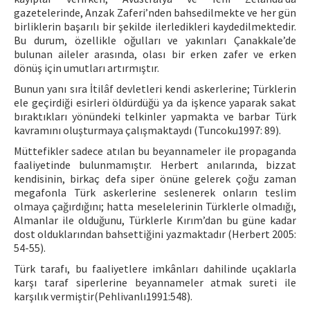
gazetelerinde, Anzak Zaferi’nden bahsedilmekte ve her gün
birliklerin başarılı bir şekilde ilerledikleri kaydedilmektedir.
Bu durum, özellikle oğulları ve yakınları Çanakkale’de
bulunan aileler arasında, olası bir erken zafer ve erken
dönüş için umutları artırmıştır.
Bunun yanı sıra İtilâf devletleri kendi askerlerine; Türklerin
ele geçirdiği esirleri öldürdüğü ya da işkence yaparak sakat
bıraktıkları yönündeki telkinler yapmakta ve barbar Türk
kavramını oluşturmaya çalışmaktaydı (Tuncoku1997: 89).
Müttefikler sadece atılan bu beyannameler ile propaganda
faaliyetinde bulunmamıştır. Herbert anılarında, bizzat
kendisinin, birkaç defa siper önüne gelerek çoğu zaman
megafonla Türk askerlerine seslenerek onların teslim
olmaya çağırdığını; hatta meselelerinin Türklerle olmadığı,
Almanlar ile olduğunu, Türklerle Kırım’dan bu güne kadar
dost olduklarından bahsettiğini yazmaktadır (Herbert 2005:
54-55).
Türk tarafı, bu faaliyetlere imkânları dahilinde uçaklarla
karşı taraf siperlerine beyannameler atmak sureti ile
karşılık vermiştir(Pehlivanlı1991:548).