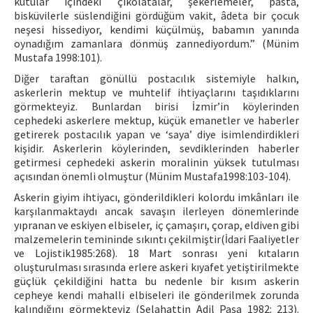
kutular içindeki çikolatalar, şekerlemeler, pasta,
bisküvilerle süslendiğini gördüğüm vakit, âdeta bir çocuk
neşesi hissediyor, kendimi küçülmüş, babamın yanında
oynadığım zamanlara dönmüş zannediyordum.” (Münim
Mustafa 1998:101).
Diğer taraftan gönüllü postacılık sistemiyle halkın,
askerlerin mektup ve muhtelif ihtiyaçlarını taşıdıklarını
görmekteyiz. Bunlardan birisi İzmir’in köylerinden
cephedeki askerlere mektup, küçük emanetler ve haberler
getirerek postacılık yapan ve ‘saya’ diye isimlendirdikleri
kişidir. Askerlerin köylerinden, sevdiklerinden haberler
getirmesi cephedeki askerin moralinin yüksek tutulması
açısından önemli olmuştur (Münim Mustafa1998:103-104).
Askerin giyim ihtiyacı, gönderildikleri kolordu imkânları ile
karşılanmaktaydı ancak savaşın ilerleyen dönemlerinde
yıpranan ve eskiyen elbiseler, iç çamaşırı, çorap, eldiven gibi
malzemelerin temininde sıkıntı çekilmiştir(İdari Faaliyetler
ve Lojistik1985:268). 18 Mart sonrası yeni kıtaların
oluşturulması sırasında erlere askeri kıyafet yetiştirilmekte
güçlük çekildiğini hatta bu nedenle bir kısım askerin
cepheye kendi mahalli elbiseleri ile gönderilmek zorunda
kalındığını görmekteyiz (Selahattin Adil Paşa 1982: 213).