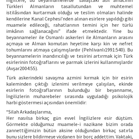
İngiltere, bu beyannamelerde “savaştaki asıl amacının
Türkleri Almanların tasallutundan ve muhtemel
istilâsından kurtarmak olduğu ve teslim olmaları halinde
kendilerine Kanal Cephesi’nden alınan esirlere yapıldığı gibi
muamele edileceği, rahatlarının temini için her türlü
imkânın sağlanacağını” ifade etmektedir. Yine bu
beyannameler ile Osmanlı askerleri ile Almanların arasını
açmaya ve Alman komutan heyetine karşı kin ve nefret
tohumlarını atmaya çalışmışlardır (Pehlivanlı1991:540). Bu
beyannamelerin inandırıcılığı ve tesirini artırmak için Türk
esirlerinin fotoğraflarını ve parmak izlerini kullanmışlardır
(Avşar2004:55).
Türk askerindeki savaşma azmini kırmak için bir esirin
kaleminden çıktığı izlenimi verilmeye çalışılan, ekinde
esirlerin fotoğraflarının bulunduğu bir beyanname,
İngilizlerin muharebeler sırasında uyguladığı psikolojik
harbi göstermesi açısından önemlidir:
“Silah Arkadaşlarıma,
Her nasılsa birkaç gün evvel İngilizlere esir düştüm.
Görmekte olduğumuz muamele-i nazikane bizim orada
zannettiğimizin bütün aksine olduğundan birkaç satırla
bunu sizlere bildirmeye vicdanen bir borç addettim. Vaktaki,