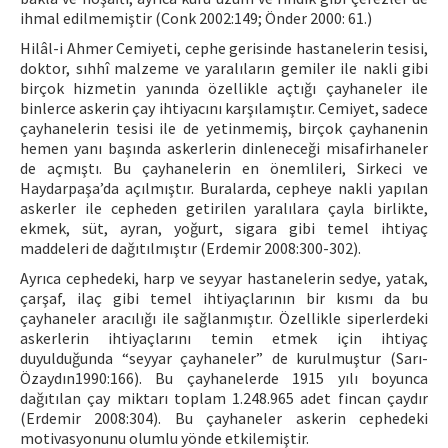
ihmal edilmemiştir (Conk 2002:149; Önder 2000: 61.)
Hilâl-i Ahmer Cemiyeti, cephe gerisinde hastanelerin tesisi,
doktor, sıhhî malzeme ve yaralıların gemiler ile nakli gibi
birçok hizmetin yanında özellikle açtığı çayhaneler ile
binlerce askerin çay ihtiyacını karşılamıştır. Cemiyet, sadece
çayhanelerin tesisi ile de yetinmemiş, birçok çayhanenin
hemen yanı başında askerlerin dinleneceği misafirhaneler
de açmıştı. Bu çayhanelerin en önemlileri, Sirkeci ve
Haydarpaşa’da açılmıştır. Buralarda, cepheye nakli yapılan
askerler ile cepheden getirilen yaralılara çayla birlikte,
ekmek, süt, ayran, yoğurt, sigara gibi temel ihtiyaç
maddeleri de dağıtılmıştır (Erdemir 2008:300-302).
Ayrıca cephedeki, harp ve seyyar hastanelerin sedye, yatak,
çarşaf, ilaç gibi temel ihtiyaçlarının bir kısmı da bu
çayhaneler aracılığı ile sağlanmıştır. Özellikle siperlerdeki
askerlerin ihtiyaçlarını temin etmek için ihtiyaç
duyulduğunda “seyyar çayhaneler” de kurulmuştur (Sarı-
Özaydın1990:166). Bu çayhanelerde 1915 yılı boyunca
dağıtılan çay miktarı toplam 1.248.965 adet fincan çaydır
(Erdemir 2008:304). Bu çayhaneler askerin cephedeki
motivasyonunu olumlu yönde etkilemiştir.