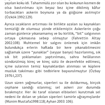
yayılan koku idi. Tahammülü zor olan bu kokunun kısmen de
olsa bastırılması için beyaz bez içine dikilmiş kâfur
torbacıkları askerin boynuna ya da göğsüne asılmıştır
(Özkök 1992:129).
Ayrıca sıcakların artırması ile birlikte azalan su kaynakları
temizliği de olumsuz yönde etkilemiştir. Askerlerin çoğu
zaman günlerce yıkanamamış ve bu kirlilik, “bit” salgınının
ortaya çıkmasına sebep olmuştur (Fahrettin Altay
2002:108). Muhtemel bir salgını önlemek için imkân
bulundukça erlerin haftada bir kere yıkanabilmesini
sağlamak üzere “yunaklar” (seyyar banyo) hazırlanmış, sık
sık bit yoklamaları yaptırılması, sahra helâlarının
söndürülmüş kireç ve kireç sütü ile dezenfekte edilmesi,
içme sularının temiz kaynaklardan alınması ve küplere
musluk takılması gibi tedbirlere başvurulmuştur (Özbay
1976:I,237).
Uzun süren yağmurlar, siperleri su ile doldurmuş, birçok
cephane sandığı ıslanmış; sel askeri zor durumda
bırakmıştır. Her iki taraf ıslanan elbiseleri kurutmak sel
nedeni ile dolan ve yıkılan siperleri tamirle uğraşmışlardır
(Münim Mustafa1998:118; Ayhan 2003: 106).