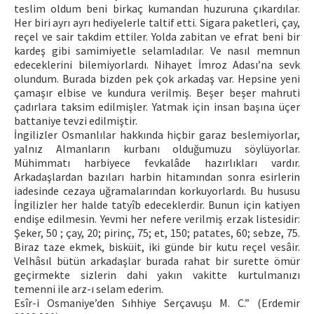
teslim oldum beni birkaç kumandan huzuruna çıkardılar.
Her biri ayrı ayrı hediyelerle taltif etti. Sigara paketleri, çay,
reçel ve sair takdim ettiler. Yolda zabitan ve efrat beni bir
kardeş gibi samimiyetle selamladılar. Ve nasıl memnun
edeceklerini bilemiyorlardı. Nihayet İmroz Adası’na sevk
olundum. Burada bizden pek çok arkadaş var. Hepsine yeni
çamaşır elbise ve kundura verilmiş. Beşer beşer mahruti
çadırlara taksim edilmişler. Yatmak için insan başına üçer
battaniye tevzi edilmiştir.
İngilizler Osmanlılar hakkında hiçbir garaz beslemiyorlar,
yalnız Almanların kurbanı olduğumuzu söylüyorlar.
Mühimmatı harbiyece fevkalâde hazırlıkları vardır.
Arkadaşlardan bazıları harbin hitamından sonra esirlerin
iadesinde cezaya uğramalarından korkuyorlardı. Bu hususu
İngilizler her halde tatyîb edeceklerdir. Bunun için katiyen
endişe edilmesin. Yevmi her nefere verilmiş erzak listesidir:
Şeker, 50 ; çay, 20; pirinç, 75; et, 150; patates, 60; sebze, 75.
Biraz taze ekmek, bisküit, iki günde bir kutu reçel vesâir.
Velhâsıl bütün arkadaşlar burada rahat bir surette ömür
geçirmekte sizlerin dahi yakın vakitte kurtulmanızı
temenni ile arz-ı selam ederim.
Esîr-i Osmaniye’den Sıhhiye Serçavuşu M. C.” (Erdemir