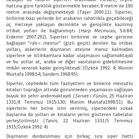
hattına göre farklılık göstermekle beraber; 8 metre ile 100
metre arasında değişmekteydi (Taşer 2000:11). Siperler,
birbirine bazı yerlerde bir arabanın rahatlıkla geçebileceği
üç metreye yaklaşan derinlikte ve genişlikte kazılmış
irtibat yolları ile bağlanmıştı (
Harp Mecmuası
, S.6:84;
Erdemir 2007:292). Siperleri birbirine ve cephe gerisine
bağlayan “rah-ı mestur” (gizli geçit) denilen bu irtibat
yolları, askerlerin düşmanın ateşine maruz kalmadan
siperlere ve istihkamlara kadar ulaşmasını sağlamaktaydı
ve bu yollar at, araba ve diğer vasıtaların gidebilmesine
imkân verecek kadar genişlikteydi (Özkök 1992: 4; Münim
Mustafa 1998:54; Sanders 1968:95).
Siperler, cephedeki tüm faaliyetleri ve binlerce mevcutlu
kıtaları toprağın altında görünmeden yaşamasını sağlayan
büyük bir şehri andırmaktaydı (
Servet-i Fünûn
, 25 Haziran
1331/8 Temmuz 1915:130; Münim Mustafa1998:51). Bu
siperlerin her birine isim verilmiş, siperlerdeki sokak
başlarına da yolları ve kıtaların yerini gösteren tabelalar
yerleştirilmişti (
Tanin
, 22 Haziran 1331/5 Temmuz
1915;Özkök 1992: 4).
Düşmanın durdurulması için birkaç sıra siper hattı