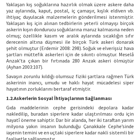
Yaklaşan kış soğuklarına hazırlık olmak üzere askere daha
yaz aylarında, kaput, postal, iç çamaşır, kışlık eldiven vb.
ihtiyaç duyulacak malzemelerin gönderilmesi istenmiştir.
Yaklaşan kış için alınan tedbirlerin yeterli olmayışı birçok
askerin kışın dondurucu soğuklarına maruz kalmasına neden
olmuş; özellikle kasım ve aralık aylarında sıcaklığın sıfır
derecenin altına düşmesi ile birçok Türk askeri donarak
şehit olmuştur (Erdemir 2008: 298). Soğuk ve elverişsiz hava
şartları müttefik askerleri için de sıkıntı olmuştur. Meselâ
Anzak’ta çıkan bir fırtınada 280 Anzak askeri ölmüştür
(Ayhan 2003:107).
Savaşın zorunlu kıldığı olumsuz fiziki şartlara rağmen Türk
askerinin inancı, umudu ve haklı hayat mücadelesi siper
hayatının zorluklarını bertaraf etmiştir.
1.2.Askerlerin Sosyal İhtiyaçlarının Sağlanması
Gıda maddelerinin cephe gerisindeki depolara kadar
nakledilip, buradan siperlere kadar ulaştırılması ordu için
hayatî öneme sahiptir. Dar bir alanda, her iki taraftan yarım
milyona yakın insanın bulunduğu Çanakkale Cephe’sinde
iaşenin temini ve en uçtaki siperlere kadar nakli sistemli bir
faaliyetle sağlanmıştır.