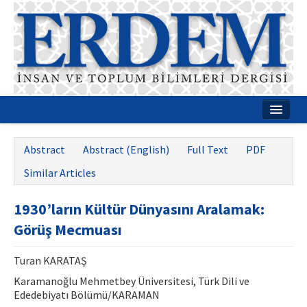
Home
Abstract
Abstract (English)
Full Text
PDF
About
Similar Articles
Journal Boards
1930’ların Kültür Dünyasını Aralamak:
Guides
Görüş Mecmuası
Publication Policies
Turan KARATAŞ
Writing Rules
Karamanoğlu Mehmetbey Üniversitesi, Türk Dili ve
Ededebiyatı Bölümü/KARAMAN
Contact Us