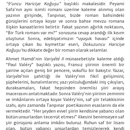
“9’uncu Hariciye Koğuşu”
başlıklı makalesidir. Peyami
Safa’nın aynı isimli romanı üzerine kaleme alınmış olan
yazının girişinde, Tanpınar, bizde roman bahsindeki
görüşlerini ortaya koyar ve sonra bahse mevzu romana
ilişkin kanaatlerini belirtir. Fakat yazının ağırlık noktasını,
“Bir Türk romanı var mı?” sorusuna cevap arandığı ilk kısım
oluşturur. Sonra, edebiyatımızın “uyuşuk havası” içinde
ortaya çıkan bu kıymettar eseri,
Dokuzuncu Hariciye
Koğuşu’
nu dikkate değer bir roman olarak selamlar.
Ahmet Hamdi’nin
Variyété II
münasebetiyle kaleme aldığı
“Paul Valéry” başlıklı yazısı, Fransız şiirinin önemli bir
şairine açılan geniş bir pencere, vukuflu bir bakıştır. Yazar,
Variyété’
nin şahitliği ile Valéry’nin fikrî gelişimini;
şüphelerini, bunalımlarını; yazı yolculuğundaki iniş çıkışları,
duraksamaları, fakat hepsinden önemlisi şiiri arayış
macerasını anlatmaktadır. Sonra Valéry’nin şiirinin zeminini
ve imkânlarını ortaya koyar. Valéry’nin, saf şiir telakkisinin
izahı, aynı zamanda Tanpınar poetikasının esaslarını da ele
vermektedir. “Her şeyden evvel şiirin kendisine yabancı olan
bütün unsurlardan tecerrüt etmesi” ilkesini benimseyen saf
şiir görüşünü anlama imkânı buluruz. Ruhun saf bir lisanı
olan, bütün yabancı unsurlardan temizlenerek kendi