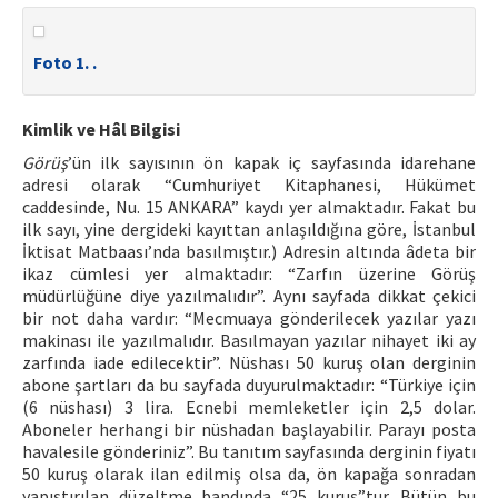
Foto 1. .
Kimlik ve Hâl Bilgisi
Görüş
’ün ilk sayısının ön kapak iç sayfasında idarehane
adresi olarak “Cumhuriyet Kitaphanesi, Hükümet
caddesinde, Nu. 15 ANKARA” kaydı yer almaktadır. Fakat bu
ilk sayı, yine dergideki kayıttan anlaşıldığına göre, İstanbul
İktisat Matbaası’nda basılmıştır.) Adresin altında âdeta bir
ikaz cümlesi yer almaktadır: “Zarfın üzerine Görüş
müdürlüğüne diye yazılmalıdır”. Aynı sayfada dikkat çekici
bir not daha vardır: “Mecmuaya gönderilecek yazılar yazı
makinası ile yazılmalıdır. Basılmayan yazılar nihayet iki ay
zarfında iade edilecektir”. Nüshası 50 kuruş olan derginin
abone şartları da bu sayfada duyurulmaktadır: “Türkiye için
(6 nüshası) 3 lira. Ecnebi memleketler için 2,5 dolar.
Aboneler herhangi bir nüshadan başlayabilir. Parayı posta
havalesile gönderiniz”. Bu tanıtım sayfasında derginin fiyatı
50 kuruş olarak ilan edilmiş olsa da, ön kapağa sonradan
yapıştırılan düzeltme bandında “25 kuruş”tur. Bütün bu