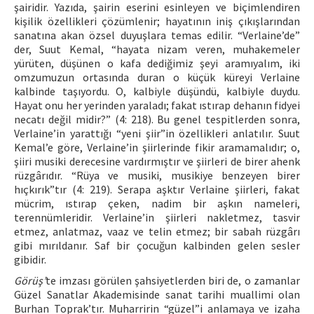
şairidir. Yazıda, şairin eserini esinleyen ve biçimlendiren
kişilik özellikleri çözümlenir; hayatının iniş çıkışlarından
sanatına akan özsel duyuşlara temas edilir. “Verlaine’de”
der, Suut Kemal, “hayata nizam veren, muhakemeler
yürüten, düşünen o kafa dediğimiz şeyi aramıyalım, iki
omzumuzun ortasında duran o küçük küreyi Verlaine
kalbinde taşıyordu. O, kalbiyle düşündü, kalbiyle duydu.
Hayat onu her yerinden yaraladı; fakat ıstırap dehanın fidyei
necatı değil midir?” (4: 218). Bu genel tespitlerden sonra,
Verlaine’in yarattığı “yeni şiir”in özellikleri anlatılır. Suut
Kemal’e göre, Verlaine’in şiirlerinde fikir aramamalıdır; o,
şiiri musiki derecesine vardırmıştır ve şiirleri de birer ahenk
rüzgârıdır. “Rüya ve musiki, musikiye benzeyen birer
hıçkırık”tır (4: 219). Serapa aşktır Verlaine şiirleri, fakat
mücrim, ıstırap çeken, nadim bir aşkın nameleri,
terennümleridir. Verlaine’in şiirleri nakletmez, tasvir
etmez, anlatmaz, vaaz ve telin etmez; bir sabah rüzgârı
gibi mırıldanır. Saf bir çocuğun kalbinden gelen sesler
gibidir.
Görüş’
te imzası görülen şahsiyetlerden biri de, o zamanlar
Güzel Sanatlar Akademisinde sanat tarihi muallimi olan
Burhan Toprak’tır. Muharririn “güzel”i anlamaya ve izaha