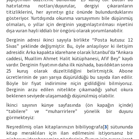
hatırlatma notları/duyurular, dergiyi çıkaranların
titizliklerini, her ayrıntıyı göz önünde bulundurduklarını
gösteriyor. Yurtdışında okunma varsayımını bile düşünmüş
olmaları, o yıllar için derginin yaygınlaştırılması niyetini
dışa vuran hayli iddialı bir öngörü olarak yorumlanabilir.
Derginin adresi ikinci sayıyla birlikte “Posta kutusu: 12
Sivas” şeklinde değişmiştir. Bu, öyle anlaşılıyor ki iletişim
adresidir. Arka kapakta idarehane olarak İstanbul’da “Ankara
caddesi, Muallim Ahmet Halit kütüphanesi, Afif Bey” kaydı
vardır. Derginin fiyatının daha ilk nüshada, basıldıktan sonra
25 kuruş olarak düzeltildiğini belirtmiştik. Abone
ücretlerinin de yarı yarıya düşürüldüğü bu sayıda ilan edilir.
Böyle bir fiyat indirimine niçin gidildiğini bilmiyoruz.
Derginin arzu edilen nitelikte çıkamadığı yahut okura
beklenen seviyede ulaşamadığı düşünülmüş olabilir.
İkinci sayının künye sayfasında (ön kapağın içinde)
“tabilere” ve “muharrirlere” yönelik bir duyuru
görmekteyiz:
Neşredilmiş olan kitaplarınızın bibiliyografa[
3
] sütununda
kitap meraklıları için ilan edilmesini istiyorsanız bir