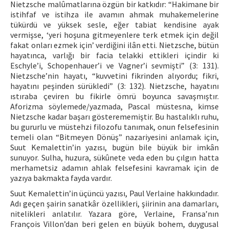
Nietzsche malûmatlarına özgün bir katkıdır: “Hakimane bir
istihfaf ve istihza ile avamın ahmak muhakemelerine
tükürdü ve yüksek sesle, eğer tabiat kendisine ayak
vermişse, ‘yeri hoşuna gitmeyenlere terk etmek için değil
fakat onları ezmek için’ verdiğini ilân etti. Nietzsche, bütün
hayatınca, varlığı bir facia telakki ettikleri içindir ki
Eschyle’i, Schopenhauer’i ve Vagner’i sevmişti” (3: 131).
Nietzsche’nin hayatı, “kuvvetini fikrinden alıyordu; fikri,
hayatını peşinden sürükledi” (3: 132). Nietzsche, hayatını
ıstıraba çeviren bu fikirle ömrü boyunca savaşmıştır.
Aforizma söylemede/yazmada, Pascal müstesna, kimse
Nietzsche kadar başarı gösterememiştir. Bu hastalıklı ruhu,
bu gururlu ve müstehzi filozofu tanımak, onun felsefesinin
temeli olan “Bitmeyen Dönüş” nazariyesini anlamak için,
Suut Kemalettin’in yazısı, bugün bile büyük bir imkân
sunuyor. Sulha, huzura, sükûnete veda eden bu çılgın hatta
merhametsiz adamın ahlak felsefesini kavramak için de
yazıya bakmakta fayda vardır.
Suut Kemalettin’in üçüncü yazısı, Paul Verlaine hakkındadır.
Adı geçen şairin sanatkâr özellikleri, şiirinin ana damarları,
nitelikleri anlatılır. Yazara göre, Verlaine, Fransa’nın
François Villon’dan beri gelen en büyük bohem, duygusal