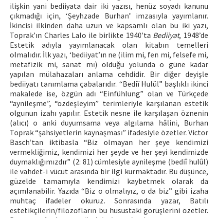
ilişkin yani bediiyata dair iki yazısı, henüz soyadı kanunu
çıkmadığı için, ‘Şeyhzade Burhan’ imzasıyla yayımlanır.
İkincisi ilkinden daha uzun ve kapsamlı olan bu iki yazı,
Toprak’ın Charles Lalo ile birlikte 1940’ta
Bediiyat
, 1948’de
Estetik adıyla yayımlanacak olan kitabın temelleri
olmalıdır. İlk yazı, ‘bediiyat’ın ne (ilim mi, fen mi, felsefe mi,
metafizik mi, sanat mı) olduğu yolunda o güne kadar
yapılan mülahazaları anlama cehdidir. Bir diğer deyişle
bediiyatı tanımlama çabalarıdır. “Bediî Hulûl” başlıklı ikinci
makalede ise, özgün adı “Einfühlung” olan ve Türkçede
“aynileşme”, “özdeşleyim” terimleriyle karşılanan estetik
olgunun izahı yapılır. Estetik nesne ile karşılaşan öznenin
(alıcı) o anki duyumsama veya algılama hâlini, Burhan
Toprak “şahsiyetlerin kaynaşması” ifadesiyle özetler. Victor
Basch’tan iktibasla “Biz olmayan her şeye kendimizi
vermekliğimiz, kendimizi her şeyde ve her şeyi kendimizde
duymaklığımızdır” (2: 81) cümlesiyle aynileşme (bediî hulûl)
ile vahdet-i vücut arasında bir ilgi kurmaktadır. Bu düşünce,
güzelde tamamıyla kendimizi kaybetmek olarak da
açımlanabilir. Yazıda “Biz o olmalıyız, o da biz” gibi izaha
muhtaç ifadeler okuruz. Sonrasında yazar, Batılı
estetikçilerin/filozofların bu husustaki görüşlerini özetler.