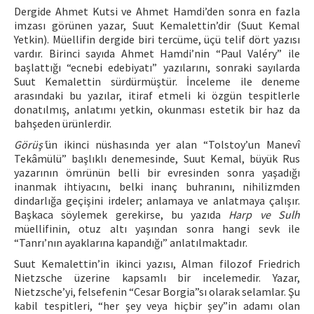
Dergide Ahmet Kutsi ve Ahmet Hamdi’den sonra en fazla
imzası görünen yazar, Suut Kemalettin’dir (Suut Kemal
Yetkin). Müellifin dergide biri tercüme, üçü telif dört yazısı
vardır. Birinci sayıda Ahmet Hamdi’nin “Paul Valéry” ile
başlattığı “ecnebi edebiyatı” yazılarını, sonraki sayılarda
Suut Kemalettin sürdürmüştür. İnceleme ile deneme
arasındaki bu yazılar, itiraf etmeli ki özgün tespitlerle
donatılmış, anlatımı yetkin, okunması estetik bir haz da
bahşeden ürünlerdir.
Görüş’
ün ikinci nüshasında yer alan “Tolstoy’un Manevî
Tekâmülü” başlıklı denemesinde, Suut Kemal, büyük Rus
yazarının ömrünün belli bir evresinden sonra yaşadığı
inanmak ihtiyacını, belki inanç buhranını, nihilizmden
dindarlığa geçişini irdeler; anlamaya ve anlatmaya çalışır.
Başkaca söylemek gerekirse, bu yazıda
Harp ve Sulh
müellifinin, otuz altı yaşından sonra hangi sevk ile
“Tanrı’nın ayaklarına kapandığı” anlatılmaktadır.
Suut Kemalettin’in ikinci yazısı, Alman filozof Friedrich
Nietzsche üzerine kapsamlı bir incelemedir. Yazar,
Nietzsche’yi, felsefenin “Cesar Borgia”sı olarak selamlar. Şu
kabil tespitleri, “her şey veya hiçbir şey”in adamı olan