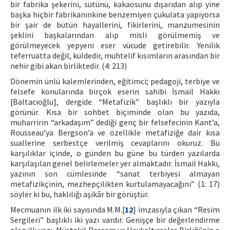
bir fabrika şekerini, sütünü, kakaosunu dışarıdan alıp yine
başka hiçbir fabrikanınkine benzemiyen çukulata yapıyorsa
bir şair de bütün hayallerini, fikirlerini, manzumesinin
şeklini başkalarından alıp misli görülmemiş ve
görülmeyecek yepyeni eser vücude getirebilir. Yenilik
teferruatta değil, küldedir, muhtelif kısımların arasından bir
nehir gibi akan birliktedir. (4: 213)
Dönemin ünlü kalemlerinden, eğitimci; pedagoji, terbiye ve
felsefe konularında birçok eserin sahibi İsmail Hakkı
[Baltacıoğlu], dergide “Metafizik” başlıklı bir yazıyla
görünür. Kısa bir sohbet biçiminde olan bu yazıda,
muharririn “arkadaşım” dediği genç bir felsefecinin Kant’a,
Rousseau’ya Bergson’a ve özellikle metafiziğe dair kısa
suallerine serbestçe verilmiş cevaplarını okuruz. Bu
karşılıklar içinde, o günden bu güne bu türden yazılarda
karşılaşılan genel belirlemeler yer almaktadır. İsmail Hakkı,
yazının son cümlesinde “sanat terbiyesi almayan
metafizikçinin, mezhepçilikten kurtulamayacağını” (1: 17)
söyler ki bu, haklılığı aşikâr bir görüştür.
Mecmuanın ilk iki sayısında M.M.[
12
] imzasıyla çıkan “Resim
Sergileri” başlıklı iki yazı vardır. Genişçe bir değerlendirme