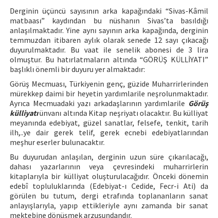
Derginin üçüncü sayısının arka kapağındaki “Sivas-Kâmil
matbaası” kaydından bu nüshanın Sivas’ta basıldığı
anlaşılmaktadır. Yine aynı sayının arka kapağında, derginin
temmuzdan itibaren aylık olarak senede 12 sayı çıkacağı
duyurulmaktadır. Bu vaat ile senelik abonesi de 3 lira
olmuştur. Bu hatırlatmaların altında “GÖRÜŞ KÜLLİYATI”
başlıklı önemli bir duyuru yer almaktadır:
Görüş Mecmuası, Türkiyenin genç, güzide Muharrirlerinden
mürekkep daimi bir heyetin yardımlarile neşrolunmaktadır.
Ayrıca Mecmuadaki yazı arkadaşlarının yardımlarile
Görüş
külliyatı
ünvanı altında Kitap neşriyatı olacaktır. Bu külliyat
meyanında edebiyat, güzel sanatlar, felsefe, tenkit, tarih
ilh,..ye dair gerek telif, gerek ecnebi edebiyatlarından
meşhur eserler bulunacaktır.
Bu duyurudan anlaşılan, derginin uzun süre çıkarılacağı,
dahası yazarlarının veya çevresindeki muharrirlerin
kitaplarıyla bir külliyat oluşturulacağıdır. Önceki dönemin
edebî topluluklarında (Edebiyat-ı Cedide, Fecr-i Ati) da
görülen bu tutum, dergi etrafında toplananların sanat
anlayışlarıyla, yapıp ettikleriyle aynı zamanda bir sanat
mektebine dönüşmek arzusundandır.