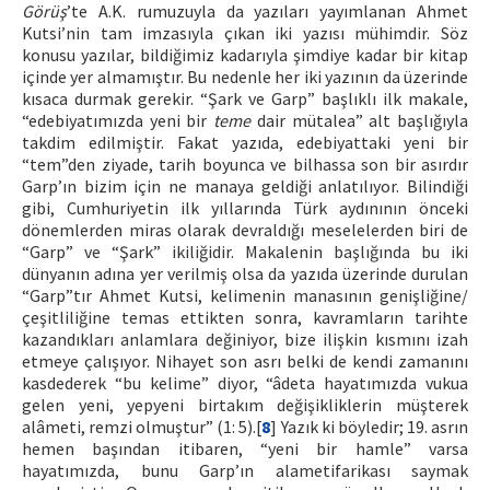
Görüş
’te A.K. rumuzuyla da yazıları yayımlanan Ahmet
Kutsi’nin tam imzasıyla çıkan iki yazısı mühimdir. Söz
konusu yazılar, bildiğimiz kadarıyla şimdiye kadar bir kitap
içinde yer almamıştır. Bu nedenle her iki yazının da üzerinde
kısaca durmak gerekir. “Şark ve Garp” başlıklı ilk makale,
“edebiyatımızda yeni bir
teme
dair mütalea” alt başlığıyla
takdim edilmiştir. Fakat yazıda, edebiyattaki yeni bir
“tem”den ziyade, tarih boyunca ve bilhassa son bir asırdır
Garp’ın bizim için ne manaya geldiği anlatılıyor. Bilindiği
gibi, Cumhuriyetin ilk yıllarında Türk aydınının önceki
dönemlerden miras olarak devraldığı meselelerden biri de
“Garp” ve “Şark” ikiliğidir. Makalenin başlığında bu iki
dünyanın adına yer verilmiş olsa da yazıda üzerinde durulan
“Garp”tır Ahmet Kutsi, kelimenin manasının genişliğine/
çeşitliliğine temas ettikten sonra, kavramların tarihte
kazandıkları anlamlara değiniyor, bize ilişkin kısmını izah
etmeye çalışıyor. Nihayet son asrı belki de kendi zamanını
kasdederek “bu kelime” diyor, “âdeta hayatımızda vukua
gelen yeni, yepyeni birtakım değişikliklerin müşterek
alâmeti, remzi olmuştur” (1: 5).[
8
] Yazık ki böyledir; 19. asrın
hemen başından itibaren, “yeni bir hamle” varsa
hayatımızda, bunu Garp’ın alametifarikası saymak