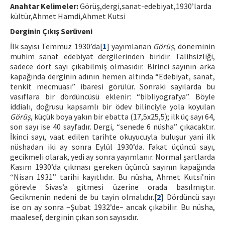
Anahtar Kelimeler:
Görüş,dergi,sanat-edebiyat,1930’larda
kültür,Ahmet Hamdi,Ahmet Kutsi
ISSN: 1010-867X · e-ISSN: 2667-8713
Derginin Çıkış Serüveni
İlk sayısı Temmuz 1930’da[
1
] yayımlanan
Görüş
, döneminin
mühim sanat edebiyat dergilerinden biridir. Talihsizliği,
sadece dört sayı çıkabilmiş olmasıdır. Birinci sayının arka
kapağında derginin adının hemen altında “Edebiyat, sanat,
tenkit mecmuası” ibaresi görülür. Sonraki sayılarda bu
vasıflara bir dördüncüsü eklenir: “bibliyografya”. Böyle
iddialı, doğrusu kapsamlı bir ödev bilinciyle yola koyulan
Görüş
, küçük boya yakın bir ebatta (17,5x25,5); ilk üç sayı 64,
son sayı ise 40 sayfadır. Dergi, “senede 6 nüsha” çıkacaktır.
İkinci sayı, vaat edilen tarihte okuyucuyla buluşur yani ilk
nüshadan iki ay sonra Eylül 1930’da. Fakat üçüncü sayı,
gecikmeli olarak, yedi ay sonra yayımlanır. Normal şartlarda
Kasım 1930’da çıkması gereken üçüncü sayının kapağında
“Nisan 1931” tarihi kayıtlıdır. Bu nüsha, Ahmet Kutsi’nin
görevle Sivas’a gitmesi üzerine orada basılmıştır.
Gecikmenin nedeni de bu tayin olmalıdır.[
2
] Dördüncü sayı
ise on ay sonra –Şubat 1932’de– ancak çıkabilir. Bu nüsha,
maalesef, derginin çıkan son sayısıdır.