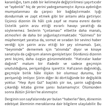
karanlığın, tam zıddı bir kelimeyle değiştirilmesi şaşırtıcıdır
ve “aydınlık” hiç de yerini yadırgamamıştır. Ayrıca aydınlığın
mumyalanması da çarpıcı bir bağdaştırmadır. Işığı
dondurmak ve zapt etmek gibi bir anlamı akla getiriyor.
Üçüncü dizenin ilk hâli çok zayıf ve mana evreni dardır.
Üstelik şairin arzu ettiği esrarlı havayı yarattığı da
söylenemez. Seslerin “çınlaması” elbette daha manalı,
atmosferi de daha bir yoğunlaştırmaktadır. “Gülmesi” bir
müphemiyet yaratsa da, somut ve sıradan bir sevinci haber
verdiği için şairin arzu ettiği bir şey olmamalı. Şair,
“beynimde” dememek için “alnımda” diyor ve kinaye
sanatıyla da çağrışım alanını genişletiyor. Dördüncü dizenin
yeni biçimi, daha özgün görünmektedir. “Hatıralar kadar
dağınık” malum bir ifadedir ve sadece geçmişin
unutulduğuna, perişanlığına işarettir. Hafızanın dağınıklığı,
geçmişle birlik hâle ilişkin bir olumsuz durumu, bir
perişanlığı imliyor. Şiirin diğer iki dörtlüğünde bir değişiklik
yoktur. “Hep Ayni Gül” başlıklı şiir ise, şairin sağlığında
çıkardığı kitaba girme şansı bulamamıştır. Ölümünden
sonra
Bütün Şiirleri’
ne alınmıştır.
Derginin son sayfalarında yer bulan “haberler”den, dönemin
edebiyat âleminin meraklarına dair bilgilere ulaşılabilir. Bu