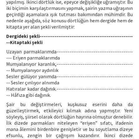
yapılmış. İkinci dörtlük ise, epeyce değişikliğe uğramıştır. Bu
iki biçimin karşılaştırmasını yapmak, şairin yazma uğraşının
geçirdiği aşamalara ışık tutması bakımından mühimdir. Bu
nedenle aşağıda, söz konusu dörtlüğün hem dergide hem de
kitapta yer alan şekli verilmiştir:
Dergideki şekli--------------------------------------------------
--Kitaptaki şekli
Uzayan parmaklarımda-----------------------------------------
--- Eriyen parmaklarımda
Mumyalanıyor karanlık,-----------------------------------------
-- Mumyalanıyor aydınlık
Sesler gülüyor yanımda-----------------------------------------
-- Sesler çınlıyor alnımda
Hatıralar kadar dağınık.-----------------------------------------
-- Hâfıza gibi dağınık.
Şair bu değiştirmeleri, kuşkusuz eserini daha da
güzelleştirmek, etkileyici kılmak adına yapmıştır. Yeni
söyleyiş, şiirsel olarak dörtlüğün hayrına olmuştur denebilir.
İlk dizede parmakları niteleyen “eriyen” sıfatı, ifadenin
mana âlemini birdenbire genişletir ve bu soyutlama dizeye
efsunlu, zengin bir çağrışım kazandırır. İkinci dizede