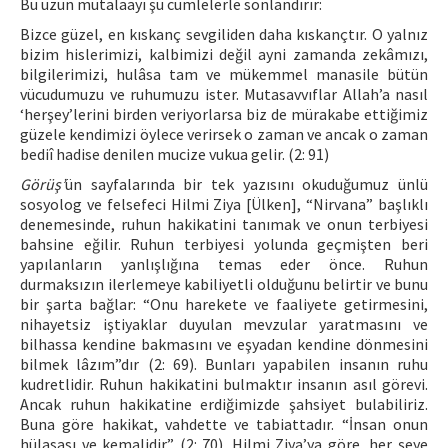
Bu uzun mütalaayı şu cümlelerle sonlandırır:
Bizce güzel, en kıskanç sevgiliden daha kıskançtır. O yalnız
bizim hislerimizi, kalbimizi değil ayni zamanda zekâmızı,
bilgilerimizi, hulâsa tam ve mükemmel manasile bütün
vücudumuzu ve ruhumuzu ister. Mutasavvıflar Allah’a nasıl
‘herşey’lerini birden veriyorlarsa biz de mürakabe ettiğimiz
güzele kendimizi öylece verirsek o zaman ve ancak o zaman
bediî hadise denilen mucize vukua gelir. (2: 91)
Görüş’
ün sayfalarında bir tek yazısını okuduğumuz ünlü
sosyolog ve felsefeci Hilmi Ziya [Ülken], “Nirvana” başlıklı
denemesinde, ruhun hakikatini tanımak ve onun terbiyesi
bahsine eğilir. Ruhun terbiyesi yolunda geçmişten beri
yapılanların yanlışlığına temas eder önce. Ruhun
durmaksızın ilerlemeye kabiliyetli olduğunu belirtir ve bunu
bir şarta bağlar: “Onu harekete ve faaliyete getirmesini,
nihayetsiz iştiyaklar duyulan mevzular yaratmasını ve
bilhassa kendine bakmasını ve eşyadan kendine dönmesini
bilmek lâzım”dır (2: 69). Bunları yapabilen insanın ruhu
kudretlidir. Ruhun hakikatini bulmaktır insanın asıl görevi.
Ancak ruhun hakikatine erdiğimizde şahsiyet bulabiliriz.
Buna göre hakikat, vahdette ve tabiattadır. “İnsan onun
hülasası ve kemalidir” (2: 70). Hilmi Ziya’ya göre, her şeye