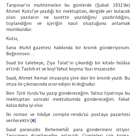
Tanpınar’ın muhtemelen bu günlerde (Şubat 1931’de)
Ahmet Kutsi’ye yazdığı bir mektuptan, dergide yer bulacak
olan yazıların ne surette yazıldığını/ yazdırıldığını,
toplandığını ve içeriğin nasıl oluştuğunu anlamak
mümkündür.
Kutsi,
Sana
Muhit
gazetesi hakkında bir kronik gönderiyorum.
Beğenirsen…
Suud bir talebeye, Ziya Talat’ın çıkardığı bir kitabı hülâsa
ettirdi. Tashih et ve koy! Yahut koyma. Yazı imzasızdır.
Suud, Ahmet Kemal imzasıyla şiire dair bir kronik yazdı. Bu
imza ile çıkmasında ısrar ediyor ki doğrudur.
Ben
Türk Yurdu’
nu yazıp göndereceğim. Yalnız tiyatroyu bu
mektuptan sonraki mektubumda göndereceğim. Fakat
kalsa daha iyi olur.
İki roman ve hikâye compte-rendu’sü postaya pazartesi
verilecektir.[
6
]
Suud parasızdır. Behemehâl para göndermeni istiyor.
Tercümeyi düzelteceğin anlaşıldı. Cümleleri çok kırma,