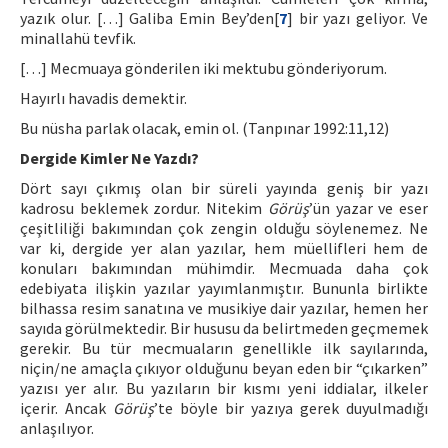
yazık olur. […] Galiba Emin Bey’den[
7
] bir yazı geliyor. Ve
minallahü tevfik.
[…] Mecmuaya gönderilen iki mektubu gönderiyorum.
Hayırlı havadis demektir.
Bu nüsha parlak olacak, emin ol. (Tanpınar 1992:11,12)
Dergide Kimler Ne Yazdı?
Dört sayı çıkmış olan bir süreli yayında geniş bir yazı
kadrosu beklemek zordur. Nitekim
Görüş
’ün yazar ve eser
çeşitliliği bakımından çok zengin olduğu söylenemez. Ne
var ki, dergide yer alan yazılar, hem müellifleri hem de
konuları bakımından mühimdir. Mecmuada daha çok
edebiyata ilişkin yazılar yayımlanmıştır. Bununla birlikte
bilhassa resim sanatına ve musikiye dair yazılar, hemen her
sayıda görülmektedir. Bir hususu da belirtmeden geçmemek
gerekir. Bu tür mecmuaların genellikle ilk sayılarında,
niçin/ne amaçla çıkıyor olduğunu beyan eden bir “çıkarken”
yazısı yer alır. Bu yazıların bir kısmı yeni iddialar, ilkeler
içerir. Ancak
Görüş
’te böyle bir yazıya gerek duyulmadığı
anlaşılıyor.