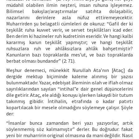
müdahil olabilen ilmin neşteri, insan ruhuna işleyemez.
Bilimsel bakışlar/araştırmalar satıhta dolaşabilir,
nazarlarını derinlere asla nüfuz ettiremeyecektir.
Muharrirden şu belagatli cümleleri de okuruz: “Gafil der ki
teşkilât ruha kuvvet verir, ve servet teşkilâtları icad eder.
Ben derim ki hazineler ruh kudretinin eseridir. Ve hangi kalbi
kararmış karun teşkilât yapmıştır; ve hangi teşkilât
ruhsuzlara ruh ve ahlâksızlara ahlâk bahşetmiştir?
Kanunların bazı topraklarda mes’ut, ve bazı topraklarda
berbat olması bundandır” (2: 71).
Meşhur denemeci, münekkit Nurullah Ata’nın [Ataç] da
dergide mektup biçiminde kaleme alınmış bir yazısı
bulunmaktadır. Yazar, edebiyat âleminin ıslah ve iflah olmaz
sayrılıklarından sayılan “intihal”e dair genel düşüncelerini
dile getirir. Ataç, ele aldığı konuyu işlerken lakaydi bir tutum
takınmış gibidir. İntihalin, etrafında o kadar patırtı
kopartılacak bir mesele olmadığını söylemeye çalışır. Şöyle
der:
“İnsanlar bunca zamandan beri yazı yazıyorlar, artık
söylenmemiş söz kalmamıştır” derler. Bu doğrudur: fakat
yeni bir muharririn original olmasına da mani değildir. Nasıl