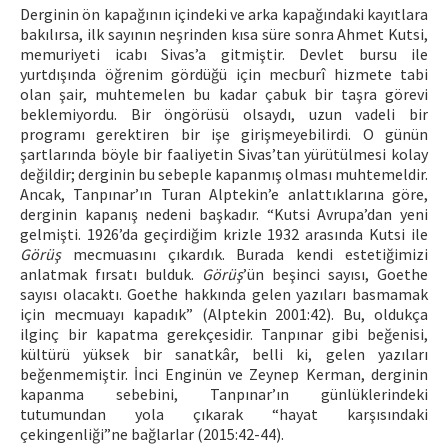
Derginin ön kapağının içindeki ve arka kapağındaki kayıtlara
bakılırsa, ilk sayının neşrinden kısa süre sonra Ahmet Kutsi,
memuriyeti icabı Sivas’a gitmiştir. Devlet bursu ile
yurtdışında öğrenim gördüğü için mecburî hizmete tabi
olan şair, muhtemelen bu kadar çabuk bir taşra görevi
beklemiyordu. Bir öngörüsü olsaydı, uzun vadeli bir
programı gerektiren bir işe girişmeyebilirdi. O günün
şartlarında böyle bir faaliyetin Sivas’tan yürütülmesi kolay
değildir; derginin bu sebeple kapanmış olması muhtemeldir.
Ancak, Tanpınar’ın Turan Alptekin’e anlattıklarına göre,
derginin kapanış nedeni başkadır. “Kutsi Avrupa’dan yeni
gelmişti. 1926’da geçirdiğim krizle 1932 arasında Kutsi ile
Görüş
mecmuasını çıkardık. Burada kendi estetiğimizi
anlatmak fırsatı bulduk.
Görüş
’ün beşinci sayısı, Goethe
sayısı olacaktı. Goethe hakkında gelen yazıları basmamak
için mecmuayı kapadık” (Alptekin 2001:42). Bu, oldukça
ilginç bir kapatma gerekçesidir. Tanpınar gibi beğenisi,
kültürü yüksek bir sanatkâr, belli ki, gelen yazıları
beğenmemiştir. İnci Enginün ve Zeynep Kerman, derginin
kapanma sebebini, Tanpınar’ın günlüklerindeki
tutumundan yola çıkarak “hayat karşısındaki
çekingenliği”ne bağlarlar (2015:42-44).