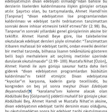
edebiyatımızın divan edebiyatı olmadığı”ndan bahisle bu
derslerin liselerden kaldırılmasına ilişkin görüşler ortaya
atılır. Şaşırtıcı olan, bu tartışmalarda, Ahmet Hamdi’nin
[Tanpınar] “divan edebiyatının lise programlarından
kaldırılması ve edebiyat tarihi tedrisatının tanzimattan
sonraki devre inhisar etmesini teklif etmesi”dir (2: 98). Bu,
Tanpınar’ın sonraki yıllardaki genel görüşlerinin aksine bir
tekliftir. Ahmet Hamdi Beye göre, lise talebelerine
okutulacak edebiyat dersleri şöyle olmalıdır: “Tanzimattan
itibaren mufassal bir edebiyat tarihi, ondan evvelki devirler
bir methal tarzında, bilhassa lisanın tekâmülünü gösteren
belli başlı merhalelere ait seçilmiş metinler üzerinde
durularak okutulmasıdır” (2: 99- 100). Mustafa Nihat [Özön],
Ahmet Hamdi ile aynı görüşü savunur hatta daha ileri
giderek “divan edebiyatının programlardan büsbütün
kaldırılması”nı teklif etmiştir. Divan edebiyatına
“kıyıcılar”ın karşısına, kaderin garip tecellisidir, bu
kongreden on beş yıl sonra meşhur
Divan Edebiyatı
Beyanındadır
[
9
] “karalama”sını kaleme alacak olan
Abdülbaki Bey [Gölpınarlı] şiddetli muhalif bir görüşle çıkar.
Abdülbaki Bey, Ahmet Hamdi ve Mustafa Nihat’ın aksine,
divan edebiyatının edebiyat tarihi dersinin esası olduğunu,
bu okutulmadıktan sonra bir edebiyat tarihi okutulmasına