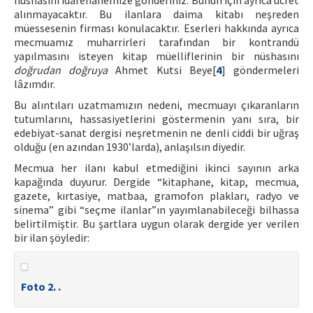
nüshasını idarehanemize gönderiniz. Bunun için ayrıca ücret
alınmayacaktır. Bu ilanlara daima kitabı neşreden
müessesenin firması konulacaktır. Eserleri hakkında ayrıca
mecmuamız muharrirleri tarafından bir kontrandü
yapılmasını isteyen kitap müelliflerinin bir nüshasını
doğrudan doğruya
Ahmet Kutsi Beye[
4
] göndermeleri
lâzımdır.
Bu alıntıları uzatmamızın nedeni, mecmuayı çıkaranların
tutumlarını, hassasiyetlerini göstermenin yanı sıra, bir
edebiyat-sanat dergisi neşretmenin ne denli ciddi bir uğraş
olduğu (en azından 1930’larda), anlaşılsın diyedir.
Mecmua her ilanı kabul etmediğini ikinci sayının arka
kapağında duyurur. Dergide “kitaphane, kitap, mecmua,
gazete, kırtasiye, matbaa, gramofon plakları, radyo ve
sinema” gibi “seçme ilanlar”ın yayımlanabileceği bilhassa
belirtilmiştir. Bu şartlara uygun olarak dergide yer verilen
bir ilan şöyledir:
Foto 2. .