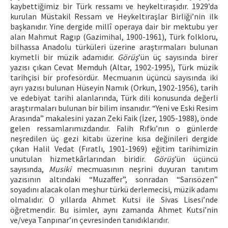
kaybettiğimiz bir Türk ressamı ve heykeltıraşıdır. 1929’da
kurulan Müstakil Ressam ve Heykeltıraşlar Birliği’nin ilk
başkanıdır. Yine dergide millî operaya dair bir mektubu yer
alan Mahmut Ragıp (Gazimihal, 1900-1961), Türk folkloru,
bilhassa Anadolu türküleri üzerine araştırmaları bulunan
kıymetli bir müzik adamıdır.
Görüş
’ün üç sayısında birer
yazısı çıkan Cevat Memduh (Altar, 1902-1995), Türk müzik
tarihçisi bir profesördür. Mecmuanın üçüncü sayısında iki
ayrı yazısı bulunan Hüseyin Namık (Orkun, 1902-1956), tarih
ve edebiyat tarihi alanlarında, Türk dili konusunda değerli
araştırmaları bulunan bir bilim insanıdır. “Yeni ve Eski Resim
Arasında” makalesini yazan Zeki Faik (İzer, 1905-1988), önde
gelen ressamlarımızdandır. Falih Rıfkı’nın o günlerde
neşredilen üç gezi kitabı üzerine kısa değinileri dergide
çıkan Halil Vedat (Fıratlı, 1901-1969) eğitim tarihimizin
unutulan hizmetkârlarından biridir.
Görüş
’ün üçüncü
sayısında,
Musiki
mecmuasının neşrini duyuran tanıtım
yazısının altındaki “Muzaffer”, sonradan “Sarısözen”
soyadını alacak olan meşhur türkü derlemecisi, müzik adamı
olmalıdır. O yıllarda Ahmet Kutsi ile Sivas Lisesi’nde
öğretmendir. Bu isimler, aynı zamanda Ahmet Kutsi’nin
ve/veya Tanpınar’ın çevresinden tanıdıklarıdır.