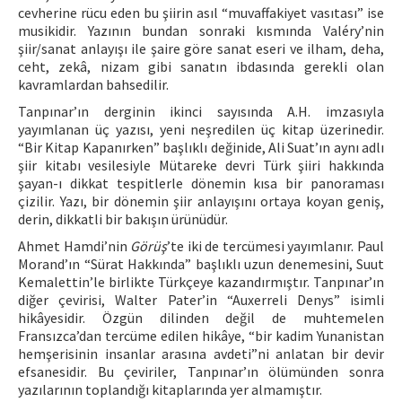
cevherine rücu eden bu şiirin asıl “muvaffakiyet vasıtası” ise
musikidir. Yazının bundan sonraki kısmında Valéry’nin
şiir/sanat anlayışı ile şaire göre sanat eseri ve ilham, deha,
ceht, zekâ, nizam gibi sanatın ibdasında gerekli olan
kavramlardan bahsedilir.
Tanpınar’ın derginin ikinci sayısında A.H. imzasıyla
yayımlanan üç yazısı, yeni neşredilen üç kitap üzerinedir.
“Bir Kitap Kapanırken” başlıklı değinide, Ali Suat’ın aynı adlı
şiir kitabı vesilesiyle Mütareke devri Türk şiiri hakkında
şayan-ı dikkat tespitlerle dönemin kısa bir panoraması
çizilir. Yazı, bir dönemin şiir anlayışını ortaya koyan geniş,
derin, dikkatli bir bakışın ürünüdür.
Ahmet Hamdi’nin
Görüş
’te iki de tercümesi yayımlanır. Paul
Morand’ın “Sürat Hakkında” başlıklı uzun denemesini, Suut
Kemalettin’le birlikte Türkçeye kazandırmıştır. Tanpınar’ın
diğer çevirisi, Walter Pater’in “Auxerreli Denys” isimli
hikâyesidir. Özgün dilinden değil de muhtemelen
Fransızca’dan tercüme edilen hikâye, “bir kadim Yunanistan
hemşerisinin insanlar arasına avdeti”ni anlatan bir devir
efsanesidir. Bu çeviriler, Tanpınar’ın ölümünden sonra
yazılarının toplandığı kitaplarında yer almamıştır.