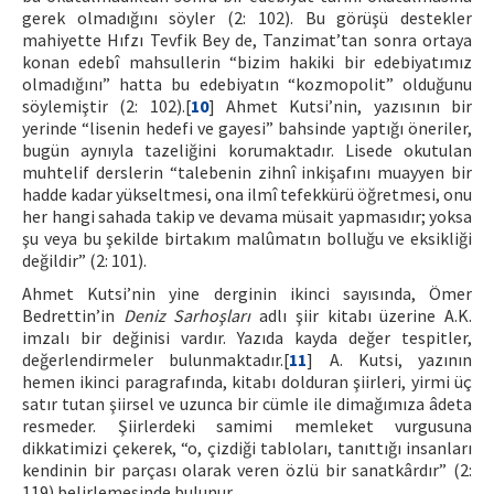
gerek olmadığını söyler (2: 102). Bu görüşü destekler
mahiyette Hıfzı Tevfik Bey de, Tanzimat’tan sonra ortaya
konan edebî mahsullerin “bizim hakiki bir edebiyatımız
olmadığını” hatta bu edebiyatın “kozmopolit” olduğunu
söylemiştir (2: 102).[
10
] Ahmet Kutsi’nin, yazısının bir
yerinde “lisenin hedefi ve gayesi” bahsinde yaptığı öneriler,
bugün aynıyla tazeliğini korumaktadır. Lisede okutulan
muhtelif derslerin “talebenin zihnî inkişafını muayyen bir
hadde kadar yükseltmesi, ona ilmî tefekkürü öğretmesi, onu
her hangi sahada takip ve devama müsait yapmasıdır; yoksa
şu veya bu şekilde birtakım malûmatın bolluğu ve eksikliği
değildir” (2: 101).
Ahmet Kutsi’nin yine derginin ikinci sayısında, Ömer
Bedrettin’in
Deniz Sarhoşları
adlı şiir kitabı üzerine A.K.
imzalı bir değinisi vardır. Yazıda kayda değer tespitler,
değerlendirmeler bulunmaktadır.[
11
] A. Kutsi, yazının
hemen ikinci paragrafında, kitabı dolduran şiirleri, yirmi üç
satır tutan şiirsel ve uzunca bir cümle ile dimağımıza âdeta
resmeder. Şiirlerdeki samimi memleket vurgusuna
dikkatimizi çekerek, “o, çizdiği tabloları, tanıttığı insanları
kendinin bir parçası olarak veren özlü bir sanatkârdır” (2:
119) belirlemesinde bulunur.