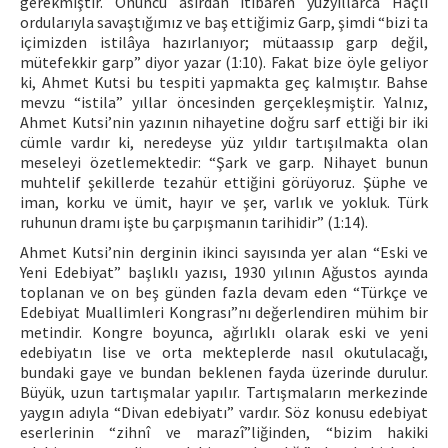
gerekmiştir. Onuncu asırdan itibaren yüzyıllarca Haçlı
ordularıyla savaştığımız ve baş ettiğimiz Garp, şimdi “bizi ta
içimizden istilâya hazırlanıyor; mütaassıp garp değil,
mütefekkir garp” diyor yazar (1:10). Fakat bize öyle geliyor
ki, Ahmet Kutsi bu tespiti yapmakta geç kalmıştır. Bahse
mevzu “istila” yıllar öncesinden gerçekleşmiştir. Yalnız,
Ahmet Kutsi’nin yazının nihayetine doğru sarf ettiği bir iki
cümle vardır ki, neredeyse yüz yıldır tartışılmakta olan
meseleyi özetlemektedir: “Şark ve garp. Nihayet bunun
muhtelif şekillerde tezahür ettiğini görüyoruz. Şüphe ve
iman, korku ve ümit, hayır ve şer, varlık ve yokluk. Türk
ruhunun dramı işte bu çarpışmanın tarihidir” (1:14).
Ahmet Kutsi’nin derginin ikinci sayısında yer alan “Eski ve
Yeni Edebiyat” başlıklı yazısı, 1930 yılının Ağustos ayında
toplanan ve on beş günden fazla devam eden “Türkçe ve
Edebiyat Muallimleri Kongrası”nı değerlendiren mühim bir
metindir. Kongre boyunca, ağırlıklı olarak eski ve yeni
edebiyatın lise ve orta mekteplerde nasıl okutulacağı,
bundaki gaye ve bundan beklenen fayda üzerinde durulur.
Büyük, uzun tartışmalar yapılır. Tartışmaların merkezinde
yaygın adıyla “Divan edebiyatı” vardır. Söz konusu edebiyat
eserlerinin “zihnî ve marazî”liğinden, “bizim hakiki