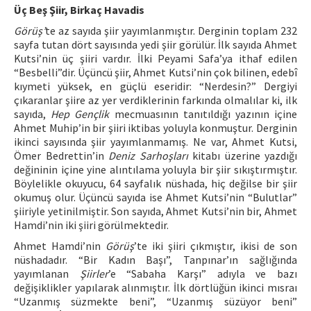
Üç Beş Şiir, Birkaç Havadis
Görüş’
te az sayıda şiir yayımlanmıştır. Derginin toplam 232
sayfa tutan dört sayısında yedi şiir görülür. İlk sayıda Ahmet
Kutsi’nin üç şiiri vardır. İlki Peyami Safa’ya ithaf edilen
“Besbelli”dir. Üçüncü şiir, Ahmet Kutsi’nin çok bilinen, edebî
kıymeti yüksek, en güçlü eseridir: “Nerdesin?” Dergiyi
çıkaranlar şiire az yer verdiklerinin farkında olmalılar ki, ilk
sayıda,
Hep Gençlik
mecmuasının tanıtıldığı yazının içine
Ahmet Muhip’in bir şiiri iktibas yoluyla konmuştur. Derginin
ikinci sayısında şiir yayımlanmamış. Ne var, Ahmet Kutsi,
Ömer Bedrettin’in
Deniz Sarhoşları
kitabı üzerine yazdığı
değininin içine yine alıntılama yoluyla bir şiir sıkıştırmıştır.
Böylelikle okuyucu, 64 sayfalık nüshada, hiç değilse bir şiir
okumuş olur. Üçüncü sayıda ise Ahmet Kutsi’nin “Bulutlar”
şiiriyle yetinilmiştir. Son sayıda, Ahmet Kutsi’nin bir, Ahmet
Hamdi’nin iki şiiri görülmektedir.
Ahmet Hamdi’nin
Görüş
’te iki şiiri çıkmıştır, ikisi de son
nüshadadır. “Bir Kadın Başı”, Tanpınar’ın sağlığında
yayımlanan
Şiirler
’e “Sabaha Karşı” adıyla ve bazı
değişiklikler yapılarak alınmıştır. İlk dörtlüğün ikinci mısraı
“Uzanmış süzmekte beni”, “Uzanmış süzüyor beni”