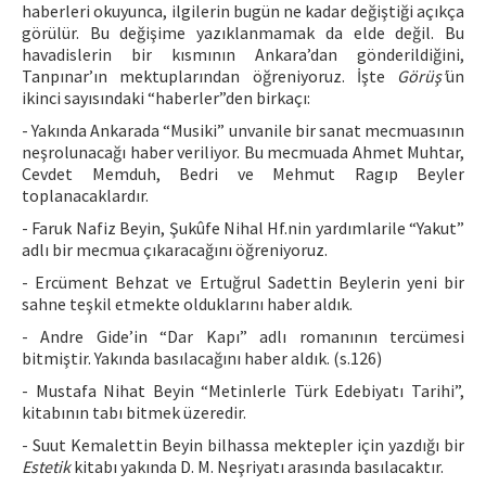
haberleri okuyunca, ilgilerin bugün ne kadar değiştiği açıkça
görülür. Bu değişime yazıklanmamak da elde değil. Bu
havadislerin bir kısmının Ankara’dan gönderildiğini,
Tanpınar’ın mektuplarından öğreniyoruz. İşte
Görüş’
ün
ikinci sayısındaki “haberler”den birkaçı:
- Yakında Ankarada “Musiki” unvanile bir sanat mecmuasının
neşrolunacağı haber veriliyor. Bu mecmuada Ahmet Muhtar,
Cevdet Memduh, Bedri ve Mehmut Ragıp Beyler
toplanacaklardır.
- Faruk Nafiz Beyin, Şukûfe Nihal Hf.nin yardımlarile “Yakut”
adlı bir mecmua çıkaracağını öğreniyoruz.
- Ercüment Behzat ve Ertuğrul Sadettin Beylerin yeni bir
sahne teşkil etmekte olduklarını haber aldık.
- Andre Gide’in “Dar Kapı” adlı romanının tercümesi
bitmiştir. Yakında basılacağını haber aldık. (s.126)
- Mustafa Nihat Beyin “Metinlerle Türk Edebiyatı Tarihi”,
kitabının tabı bitmek üzeredir.
- Suut Kemalettin Beyin bilhassa mektepler için yazdığı bir
Estetik
kitabı yakında D. M. Neşriyatı arasında basılacaktır.