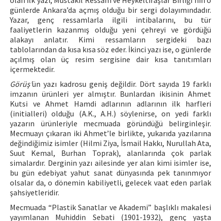
olan ilk yazı, Müstakil Ressam ve Heykeltıraşlar Birliği’nin o
günlerde Ankara’da açmış olduğu bir sergi dolayımındadır.
Yazar, genç ressamlarla ilgili intibalarını, bu tür
faaliyetlerin kazanmış olduğu yeni çehreyi ve gördüğü
alakayı anlatır. Kimi ressamların sergideki bazı
tablolarından da kısa kısa söz eder. İkinci yazı ise, o günlerde
açılmış olan üç resim sergisine dair kısa tanıtımları
içermektedir.
Görüş’
ün yazı kadrosu geniş değildir. Dört sayıda 19 farklı
imzanın ürünleri yer almıştır. Bunlardan ikisinin Ahmet
Kutsi ve Ahmet Hamdi adlarının adlarının ilk harfleri
(initialleri) olduğu (A.K., A.H.) söylenirse, on yedi farklı
yazarın ürünleriyle mecmuada göründüğü belirginleşir.
Mecmuayı çıkaran iki Ahmet’le birlikte, yukarıda yazılarına
değindiğimiz isimler (Hilmi Ziya, İsmail Hakkı, Nurullah Ata,
Suut Kemal, Burhan Toprak), alanlarında çok parlak
simalardır. Derginin yazı ailesinde yer alan kimi isimler ise,
bu gün edebiyat yahut sanat dünyasında pek tanınmıyor
olsalar da, o dönemin kabiliyetli, gelecek vaat eden parlak
şahsiyetleridir.
Mecmuada “Plastik Sanatlar ve Akademi” başlıklı makalesi
yayımlanan Muhiddin Sebati (1901-1932), genç yaşta