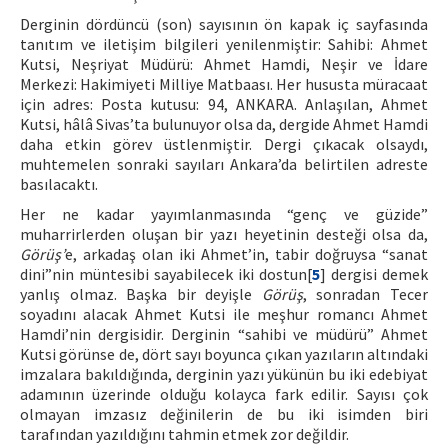
Derginin dördüncü (son) sayısının ön kapak iç sayfasında
tanıtım ve iletişim bilgileri yenilenmiştir: Sahibi: Ahmet
Kutsi, Neşriyat Müdürü: Ahmet Hamdi, Neşir ve İdare
Merkezi: Hakimiyeti Milliye Matbaası. Her hususta müracaat
için adres: Posta kutusu: 94, ANKARA. Anlaşılan, Ahmet
Kutsi, hâlâ Sivas’ta bulunuyor olsa da, dergide Ahmet Hamdi
daha etkin görev üstlenmiştir. Dergi çıkacak olsaydı,
muhtemelen sonraki sayıları Ankara’da belirtilen adreste
basılacaktı.
Her ne kadar yayımlanmasında “genç ve güzide”
muharrirlerden oluşan bir yazı heyetinin desteği olsa da,
Görüş’
e, arkadaş olan iki Ahmet’in, tabir doğruysa “sanat
dini”nin müntesibi sayabilecek iki dostun[
5
] dergisi demek
yanlış olmaz. Başka bir deyişle
Görüş
, sonradan Tecer
soyadını alacak Ahmet Kutsi ile meşhur romancı Ahmet
Hamdi’nin dergisidir. Derginin “sahibi ve müdürü” Ahmet
Kutsi görünse de, dört sayı boyunca çıkan yazıların altındaki
imzalara bakıldığında, derginin yazı yükünün bu iki edebiyat
adamının üzerinde olduğu kolayca fark edilir. Sayısı çok
olmayan imzasız değinilerin de bu iki isimden biri
tarafından yazıldığını tahmin etmek zor değildir.