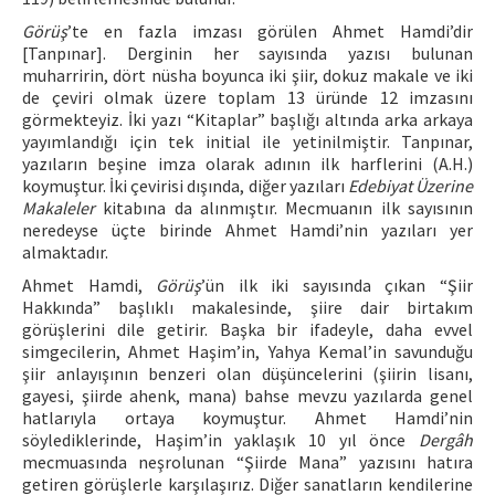
Görüş
’te en fazla imzası görülen Ahmet Hamdi’dir
[Tanpınar]. Derginin her sayısında yazısı bulunan
muharririn, dört nüsha boyunca iki şiir, dokuz makale ve iki
de çeviri olmak üzere toplam 13 üründe 12 imzasını
görmekteyiz. İki yazı “Kitaplar” başlığı altında arka arkaya
yayımlandığı için tek initial ile yetinilmiştir. Tanpınar,
yazıların beşine imza olarak adının ilk harflerini (A.H.)
koymuştur. İki çevirisi dışında, diğer yazıları
Edebiyat Üzerine
Makaleler
kitabına da alınmıştır. Mecmuanın ilk sayısının
neredeyse üçte birinde Ahmet Hamdi’nin yazıları yer
almaktadır.
Ahmet Hamdi,
Görüş
’ün ilk iki sayısında çıkan “Şiir
Hakkında” başlıklı makalesinde, şiire dair birtakım
görüşlerini dile getirir. Başka bir ifadeyle, daha evvel
simgecilerin, Ahmet Haşim’in, Yahya Kemal’in savunduğu
şiir anlayışının benzeri olan düşüncelerini (şiirin lisanı,
gayesi, şiirde ahenk, mana) bahse mevzu yazılarda genel
hatlarıyla ortaya koymuştur. Ahmet Hamdi’nin
söylediklerinde, Haşim’in yaklaşık 10 yıl önce
Dergâh
mecmuasında neşrolunan “Şiirde Mana” yazısını hatıra
getiren görüşlerle karşılaşırız. Diğer sanatların kendilerine