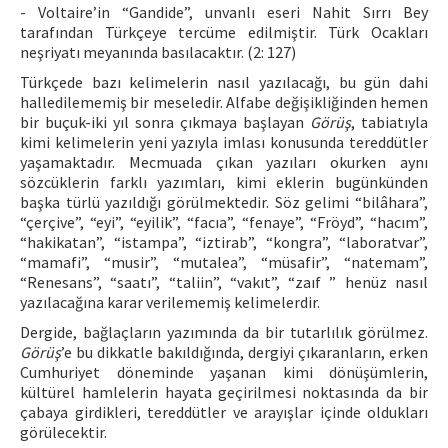
- Voltaire’in “Gandide”, unvanlı eseri Nahit Sırrı Bey
tarafından Türkçeye tercüme edilmiştir. Türk Ocakları
neşriyatı meyanında basılacaktır. (2: 127)
Türkçede bazı kelimelerin nasıl yazılacağı, bu gün dahi
halledilememiş bir meseledir. Alfabe değişikliğinden hemen
bir buçuk-iki yıl sonra çıkmaya başlayan
Görüş
, tabiatıyla
kimi kelimelerin yeni yazıyla imlası konusunda tereddütler
yaşamaktadır. Mecmuada çıkan yazıları okurken aynı
sözcüklerin farklı yazımları, kimi eklerin bugünkünden
başka türlü yazıldığı görülmektedir. Söz gelimi “bilâhara”,
“çerçive”, “eyi”, “eyilik”, “facıa”, “fenaye”, “Fröyd”, “hacım”,
“hakikatan”, “istampa”, “iztirab”, “kongra”, “laboratvar”,
“mamafi”, “musir”, “mutalea”, “müsafir”, “natemam”,
“Renesans”, “saatı”, “taliin”, “vakıt”, “zaıf ” henüz nasıl
yazılacağına karar verilememiş kelimelerdir.
Dergide, bağlaçların yazımında da bir tutarlılık görülmez.
Görüş
’e bu dikkatle bakıldığında, dergiyi çıkaranların, erken
Cumhuriyet döneminde yaşanan kimi dönüşümlerin,
kültürel hamlelerin hayata geçirilmesi noktasında da bir
çabaya girdikleri, tereddütler ve arayışlar içinde oldukları
görülecektir.