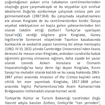
çoğunluğunun yukarı orta tabakanın centilmenlerinden
oluştuğu göze çarpmaktaydı ve bu seyyahlar için sınıfsal
ideallerini Doğu’da sürdürmeye çalışmak onlara pek zor
gelmemekteydi (1987:304). Bu çalışmada seyahatnamesi
ele alınan Kinglake de bu centilmenlerden biridir. Dünya
seyahat edebiyatının en başta gelen şaheserlerinden biri
olarak takdim ettiği
Eothen’
i Türkçe’ye uyarlayan
Uysal’ın[
1
] verdiği bilgilere göre Kinglake, Güney
İngiltere’de Somerset vilayetinde Taunton kasabasında
bankacılık ve avukatlık yapan tanınmış bir aileye mensuptu
(1982: IV-V). 1832 yılında Cambridge Üniversitesi’nden lisans
derecesi ile mezun olan Kinglake, ardından Londra’da hukuk
öğrenimi görmüş olmasına rağmen, daha ziyade bir yazar
olarak tanındı. Askeri konulara ve Osmanlı
İmparatorluğu’na karşı derin ilgi duyan Kinglake, Kırım
Savaşı’na muhabir olarak katıldı ve bu savaş hakkında 1863-
1887 yılları arasında
Invasion of the Crimea
başlıklı sekiz
ciltlik bir eser yayımladı. Kinglake, 1857-1868 yılları
arasında İngiliz Parlamentosu’nda Avam Kamarası’nda
Bridgewater milletvekili olarak hizmet verdi.
Türkiye’de Kültür ve Turizm Bakanlığı tarafından
Doğu
Hasreti
adıyla basılan
Eothen
, Grekçe’de “tan yerinden”,