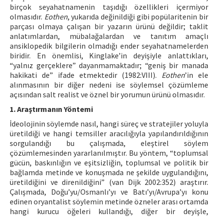
birçok seyahatnamenin taşıdığı özellikleri içermiyor
olmasıdır.
Eothen
, yukarıda değinildiği gibi popülaritenin bir
parçası olmaya çalışan bir yazarın ürünü değildir; taklit
anlatımlardan, mübalağalardan ve tanıtım amaçlı
ansiklopedik bilgilerin olmadığı ender seyahatnamelerden
biridir. En önemlisi, Kinglake’in deyişiyle anlattıkları,
“yalnız gerçeklere” dayanmamaktadır; “geniş bir manada
hakikati de” ifade etmektedir (1982:VIII).
Eothen
’in ele
alınmasının bir diğer nedeni ise söylemsel çözümleme
açısından salt realist ve öznel bir yorumun ürünü olmasıdır.
1. Araştırmanın Yöntemi
İdeolojinin söylemde nasıl, hangi süreç ve stratejiler yoluyla
üretildiği ve hangi temsiller aracılığıyla yapılandırıldığının
sorgulandığı bu çalışmada, eleştirel söylem
çözümlemesinden yararlanılmıştır. Bu yöntem, “toplumsal
gücün, baskınlığın ve eşitsizliğin, toplumsal ve politik bir
bağlamda metinde ve konuşmada ne şekilde uygulandığını,
üretildiğini ve direnildiğini” (van Dijk 2002:352) araştırır.
Çalışmada, Doğu’yu/Osmanlı’yı ve Batı’yı/Avrupa’yı konu
edinen oryantalist söylemin metinde özneler arası ortamda
hangi kurucu öğeleri kullandığı, diğer bir deyişle,