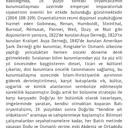
bakıldığında, 19. yüzyıl sonrası oryantalizmin
kurumsallaşması üzerinde emperyal imparatorluk
siyasetinin önemli bir etkide bulunduğu görülmektedir
(2004: 108-109). Oryantalizmin resmi düşünsel soykütüğüne
hizmet eden Gobineau, Renan, Humboldt, Steinthal,
Burnouf, Rémusat, Palmer, Weil, Dozy ve Muir gibi
düşünürlerin yanısıra, 1822’de kurulan Asya Derneği, 1823’te
kurulan Kraliyet Asya Derneği, 1842’de kurulan Amerikan
Şark Derneği gibi kurumlar, Kinglake’in Osmanlı ülkesine
yaptığı yolculuktan hemen önceki döneme denk
gelmektedir. Sıralanan bilim kurumlarından yüz ila yüz elli
yıl öncesinden başgösteren dinsel, ticari ve kültürel
çıkarlar, dini kurumlara öncelik tanınmasını sağlamış, bu
kurumsallaşma sürecinde İslam-Hıristiyanlık ayrımının
giderek derinleştirilmesi, karşıt kutuplarda ırk, kültür,
uygarlık ve kimlik alanlarının sembolize edilmesiyle
süreklilik kazanmıştır. Doğu artık bir bölünme stratejisi ile
karşı karşıyadır. Doğu’yu bir bütünlük olarak tasarlayan,
imgeleminde yaratan, kendisi olmaktan koparan Batı
oryantalizmi, 19. yüzyıldan sonra Doğu’da “kendine ait
olduklarını” aramaya ve sahiplenmeye başlamıştır. Bilimsel
çalışmalardan seyahatnamelere kadar, her Batılı metinde
yaşayan Doğu ve Osmanlı yerine, eski Akdeniz ve Ortadoğu