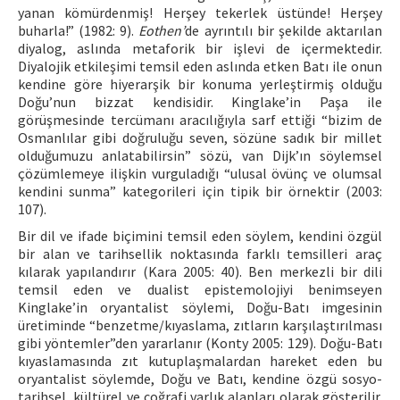
yanan kömürdenmiş! Herşey tekerlek üstünde! Herşey
buharla!” (1982: 9).
Eothen’
de ayrıntılı bir şekilde aktarılan
diyalog, aslında metaforik bir işlevi de içermektedir.
Diyalojik etkileşimi temsil eden aslında etken Batı ile onun
kendine göre hiyerarşik bir konuma yerleştirmiş olduğu
Doğu’nun bizzat kendisidir. Kinglake’in Paşa ile
görüşmesinde tercümanı aracılığıyla sarf ettiği “bizim de
Osmanlılar gibi doğruluğu seven, sözüne sadık bir millet
olduğumuzu anlatabilirsin” sözü, van Dijk’ın söylemsel
çözümlemeye ilişkin vurguladığı “ulusal övünç ve olumsal
kendini sunma” kategorileri için tipik bir örnektir (2003:
107).
Bir dil ve ifade biçimini temsil eden söylem, kendini özgül
bir alan ve tarihsellik noktasında farklı temsilleri araç
kılarak yapılandırır (Kara 2005: 40). Ben merkezli bir dili
temsil eden ve dualist epistemolojiyi benimseyen
Kinglake’in oryantalist söylemi, Doğu-Batı imgesinin
üretiminde “benzetme/kıyaslama, zıtların karşılaştırılması
gibi yöntemler”den yararlanır (Konty 2005: 129). Doğu-Batı
kıyaslamasında zıt kutuplaşmalardan hareket eden bu
oryantalist söylemde, Doğu ve Batı, kendine özgü sosyo-
tarihsel, kültürel ve coğrafi varlık alanları olarak gösterilir.