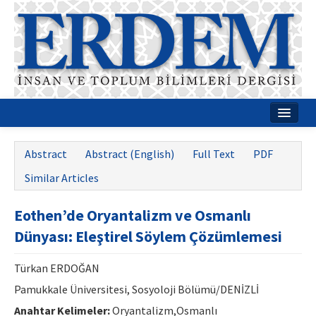
Home
Abstract
Abstract (English)
Full Text
PDF
About
Similar Articles
Journal Boards
Eothen’de Oryantalizm ve Osmanlı
Guides
Dünyası: Eleştirel Söylem Çözümlemesi
Publication Policies
Türkan ERDOĞAN
Writing Rules
Pamukkale Üniversitesi, Sosyoloji Bölümü/DENİZLİ
Contact Us
Anahtar Kelimeler:
Oryantalizm,Osmanlı