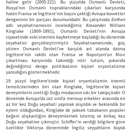
haline gelir (2005:221). Bu yüzyılda Osmanlı Devleti,
Rusya’nın Osmanlı topraklarındaki çıkarları karşısında
halen Fransa ve İngiltere’nin başını çektiği Avrupa kuvvetler
dengesinin bir parçası durumundadır. Bu çalışmada
Eothen
adlı seyahatnamesini incelediğimiz Alexander William
Kinglake (1809-1891), Osmanlı Devleti’nin Avrupa
siyasetinde eski önemini kaybetmeye başladığı bu dönemde
seyahatini gerçekleştirmiştir. Seyahatnamesinde, güç
yitiren Osmanlı Devleti’ne karşılık art alanda daima
İngiltere’nin rakibi olan Fransa ve Napolyon’un Mısır
çıkartması karşısında takındığı nötr tutum, yukarıda
değindiğimiz denge politikasının kişisel oryantalizme
yansıdığını göstermektedir.
19. yüzyıl İngiltere’sinde kişisel oryantalizmin önemli
temsilcilerinden biri olan Kinglake, İngiltere’de kişisel
deneyimlerin ürettiği Doğu modasının sıkı bir takipçisidir. O
dönemde Avrupa’da üst sınıfa mensup erkekler arasında en
az bir kez Doğu seyahati yapmak alışıldık ve beklendik bir
eylem olduğundan, Kinglake de yüksek tabakanın popüler
beğeni alışkanlığını deneyimlemek istemiş ve birkaç kez
Doğu seyahatine çıkmıştır. Schiffer’in verdiği bilgilere göre
özellikle Viktorya döneminde İngiliz seyyahların büyük