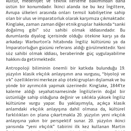
kültür, medeniyet ve teknik ilerleme bakımından daha
üstün bir konumdadır. İkinci alanda ise bu kez İngiltere,
Avrupa ülkeleri arasında onları temsil kabiliyetine sahip
olan bir ulus ve imparatorluk olarak karşımıza çıkmaktadır.
Kinglake, zaman zaman diğer etnik gruplar hakkında “sanki
doğalmış gibi” söz sahibi olmak iddiasındadır. Bu
durumlarda diyalog içerisinde olduğu ötekine karşı ya da
arkadaşı Warburton’a hitabında İngiliz kültürünü ya da
İmparatorluğun gücünü referans aldığı görülmektedir. Yani
söz sahibi olmak iddiası, beraberinde güç uygulayabilme
hakkını da getirmektedir.
Antropoloji biliminin önemli bir katkıda bulunduğu 19.
yüzyılın klasik ırkçılık anlayışının ana vurgusu, “biyoloji ve
ırk” özelliklerini merkeze alıp öteki grupları dışlamak ve bu
yönde bir ayrımcılık yapmak üzerinedir. Kinglake, 1844’te
kaleme aldığı seyahatnamesinde İngilizlerin doğal bir
üstünlüğe sahip olduğuna değinir ve sıklıkla yüksek İngiliz
kültürüne vurgu yapar. Bu yaklaşımıyla, açıkça klasik
anlamdaki ırkçılık anlayışına dahil olmasa da, kültürel
farklılıkları ön plana çıkartmakla 20. yüzyılın yeni ırkçılık
anlayışına yakın bir perspektif sunar. 20. yüzyılın ikinci
yarısında “yeni ırkçılık” tabirini ilk kez kullanan Martin