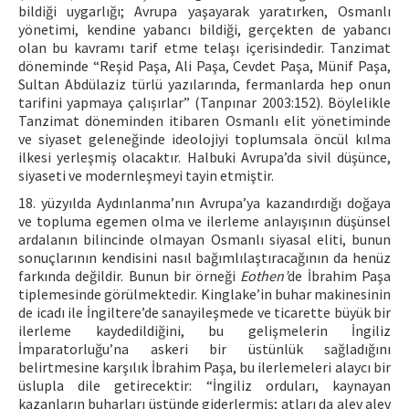
bildiği uygarlığı; Avrupa yaşayarak yaratırken, Osmanlı
yönetimi, kendine yabancı bildiği, gerçekten de yabancı
olan bu kavramı tarif etme telaşı içerisindedir. Tanzimat
döneminde “Reşid Paşa, Ali Paşa, Cevdet Paşa, Münif Paşa,
Sultan Abdülaziz türlü yazılarında, fermanlarda hep onun
tarifini yapmaya çalışırlar” (Tanpınar 2003:152). Böylelikle
Tanzimat döneminden itibaren Osmanlı elit yönetiminde
ve siyaset geleneğinde ideolojiyi toplumsala öncül kılma
ilkesi yerleşmiş olacaktır. Halbuki Avrupa’da sivil düşünce,
siyaseti ve modernleşmeyi tayin etmiştir.
18. yüzyılda Aydınlanma’nın Avrupa’ya kazandırdığı doğaya
ve topluma egemen olma ve ilerleme anlayışının düşünsel
ardalanın bilincinde olmayan Osmanlı siyasal eliti, bunun
sonuçlarının kendisini nasıl bağımlılaştıracağının da henüz
farkında değildir. Bunun bir örneği
Eothen’
de İbrahim Paşa
tiplemesinde görülmektedir. Kinglake’in buhar makinesinin
de icadı ile İngiltere’de sanayileşmede ve ticarette büyük bir
ilerleme kaydedildiğini, bu gelişmelerin İngiliz
İmparatorluğu’na askeri bir üstünlük sağladığını
belirtmesine karşılık İbrahim Paşa, bu ilerlemeleri alaycı bir
üslupla dile getirecektir: “İngiliz orduları, kaynayan
kazanların buharları üstünde giderlermiş; atları da alev alev