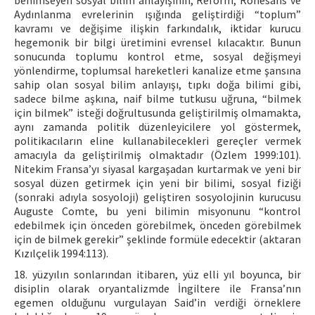
benimseyen sosyal bilim anlayışının, Reform, Rönesans ve
Aydınlanma evrelerinin ışığında geliştirdiği “toplum”
kavramı ve değişime ilişkin farkındalık, iktidar kurucu
hegemonik bir bilgi üretimini evrensel kılacaktır. Bunun
sonucunda toplumu kontrol etme, sosyal değişmeyi
yönlendirme, toplumsal hareketleri kanalize etme şansına
sahip olan sosyal bilim anlayışı, tıpkı doğa bilimi gibi,
sadece bilme aşkına, naif bilme tutkusu uğruna, “bilmek
için bilmek” isteği doğrultusunda geliştirilmiş olmamakta,
aynı zamanda politik düzenleyicilere yol göstermek,
politikacıların eline kullanabilecekleri gereçler vermek
amacıyla da geliştirilmiş olmaktadır (Özlem 1999:101).
Nitekim Fransa’yı siyasal kargaşadan kurtarmak ve yeni bir
sosyal düzen getirmek için yeni bir bilimi, sosyal fiziği
(sonraki adıyla sosyoloji) geliştiren sosyolojinin kurucusu
Auguste Comte, bu yeni bilimin misyonunu “kontrol
edebilmek için önceden görebilmek, önceden görebilmek
için de bilmek gerekir” şeklinde formüle edecektir (aktaran
Kızılçelik 1994:113).
18. yüzyılın sonlarından itibaren, yüz elli yıl boyunca, bir
disiplin olarak oryantalizmde İngiltere ile Fransa’nın
egemen olduğunu vurgulayan Said’in verdiği örneklere