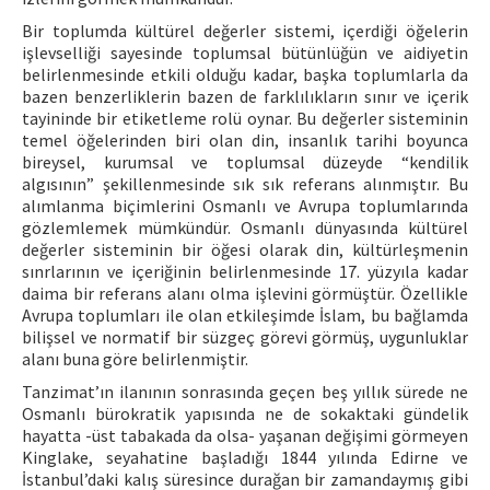
Bir toplumda kültürel değerler sistemi, içerdiği öğelerin
işlevselliği sayesinde toplumsal bütünlüğün ve aidiyetin
belirlenmesinde etkili olduğu kadar, başka toplumlarla da
bazen benzerliklerin bazen de farklılıkların sınır ve içerik
tayininde bir etiketleme rolü oynar. Bu değerler sisteminin
temel öğelerinden biri olan din, insanlık tarihi boyunca
bireysel, kurumsal ve toplumsal düzeyde “kendilik
algısının” şekillenmesinde sık sık referans alınmıştır. Bu
alımlanma biçimlerini Osmanlı ve Avrupa toplumlarında
gözlemlemek mümkündür. Osmanlı dünyasında kültürel
değerler sisteminin bir öğesi olarak din, kültürleşmenin
sınrlarının ve içeriğinin belirlenmesinde 17. yüzyıla kadar
daima bir referans alanı olma işlevini görmüştür. Özellikle
Avrupa toplumları ile olan etkileşimde İslam, bu bağlamda
bilişsel ve normatif bir süzgeç görevi görmüş, uygunluklar
alanı buna göre belirlenmiştir.
Tanzimat’ın ilanının sonrasında geçen beş yıllık sürede ne
Osmanlı bürokratik yapısında ne de sokaktaki gündelik
hayatta -üst tabakada da olsa- yaşanan değişimi görmeyen
Kinglake, seyahatine başladığı 1844 yılında Edirne ve
İstanbul’daki kalış süresince durağan bir zamandaymış gibi