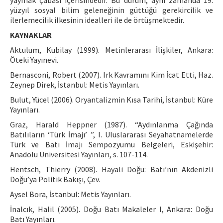
yaymak çabası içerisindedir. Bu durum, aynı zamanda 19.
yüzyıl sosyal bilim geleneğinin güttüğü gerekircilik ve
ilerlemecilik ilkesinin idealleri ile de örtüşmektedir.
KAYNAKLAR
Aktulum, Kubilay (1999). Metinlerarası İlişkiler, Ankara:
Öteki Yayınevi.
Bernasconi, Robert (2007). Irk Kavramını Kim İcat Etti, Haz.
Zeynep Direk, İstanbul: Metis Yayınları.
Bulut, Yücel (2006). Oryantalizmin Kısa Tarihi, İstanbul: Küre
Yayınları.
Graz, Harald Heppner (1987). “Aydınlanma Çağında
Batılıların ‘Türk İmajı’ ”, I. Uluslararası Seyahatnamelerde
Türk ve Batı İmajı Sempozyumu Belgeleri, Eskişehir:
Anadolu Üniversitesi Yayınları, s. 107-114.
Hentsch, Thierry (2008). Hayali Doğu: Batı’nın Akdenizli
Doğu’ya Politik Bakışı, Çev.
Aysel Bora, İstanbul: Metis Yayınları.
İnalcık, Halil (2005). Doğu Batı Makaleler I, Ankara: Doğu
Batı Yayınları.