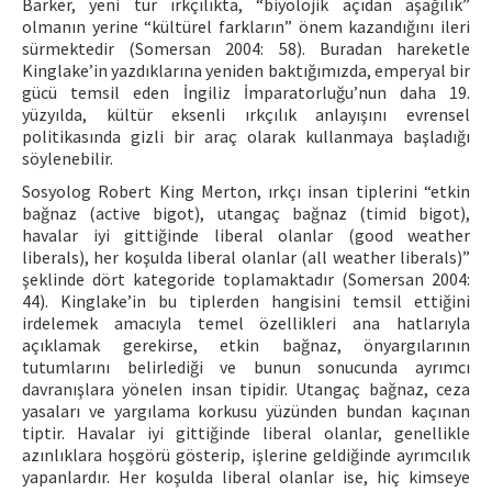
Barker, yeni tür ırkçılıkta, “biyolojik açıdan aşağılık”
olmanın yerine “kültürel farkların” önem kazandığını ileri
sürmektedir (Somersan 2004: 58). Buradan hareketle
Kinglake’in yazdıklarına yeniden baktığımızda, emperyal bir
gücü temsil eden İngiliz İmparatorluğu’nun daha 19.
yüzyılda, kültür eksenli ırkçılık anlayışını evrensel
politikasında gizli bir araç olarak kullanmaya başladığı
söylenebilir.
Sosyolog Robert King Merton, ırkçı insan tiplerini “etkin
bağnaz (active bigot), utangaç bağnaz (timid bigot),
havalar iyi gittiğinde liberal olanlar (good weather
liberals), her koşulda liberal olanlar (all weather liberals)”
şeklinde dört kategoride toplamaktadır (Somersan 2004:
44). Kinglake’in bu tiplerden hangisini temsil ettiğini
irdelemek amacıyla temel özellikleri ana hatlarıyla
açıklamak gerekirse, etkin bağnaz, önyargılarının
tutumlarını belirlediği ve bunun sonucunda ayrımcı
davranışlara yönelen insan tipidir. Utangaç bağnaz, ceza
yasaları ve yargılama korkusu yüzünden bundan kaçınan
tiptir. Havalar iyi gittiğinde liberal olanlar, genellikle
azınlıklara hoşgörü gösterip, işlerine geldiğinde ayrımcılık
yapanlardır. Her koşulda liberal olanlar ise, hiç kimseye