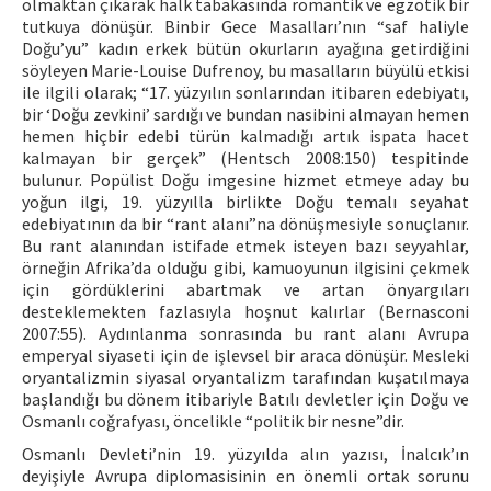
olmaktan çıkarak halk tabakasında romantik ve egzotik bir
tutkuya dönüşür. Binbir Gece Masalları’nın “saf haliyle
Doğu’yu” kadın erkek bütün okurların ayağına getirdiğini
söyleyen Marie-Louise Dufrenoy, bu masalların büyülü etkisi
ile ilgili olarak; “17. yüzyılın sonlarından itibaren edebiyatı,
bir ‘Doğu zevkini’ sardığı ve bundan nasibini almayan hemen
hemen hiçbir edebi türün kalmadığı artık ispata hacet
kalmayan bir gerçek” (Hentsch 2008:150) tespitinde
bulunur. Popülist Doğu imgesine hizmet etmeye aday bu
yoğun ilgi, 19. yüzyılla birlikte Doğu temalı seyahat
edebiyatının da bir “rant alanı”na dönüşmesiyle sonuçlanır.
Bu rant alanından istifade etmek isteyen bazı seyyahlar,
örneğin Afrika’da olduğu gibi, kamuoyunun ilgisini çekmek
için gördüklerini abartmak ve artan önyargıları
desteklemekten fazlasıyla hoşnut kalırlar (Bernasconi
2007:55). Aydınlanma sonrasında bu rant alanı Avrupa
emperyal siyaseti için de işlevsel bir araca dönüşür. Mesleki
oryantalizmin siyasal oryantalizm tarafından kuşatılmaya
başlandığı bu dönem itibariyle Batılı devletler için Doğu ve
Osmanlı coğrafyası, öncelikle “politik bir nesne”dir.
Osmanlı Devleti’nin 19. yüzyılda alın yazısı, İnalcık’ın
deyişiyle Avrupa diplomasisinin en önemli ortak sorunu