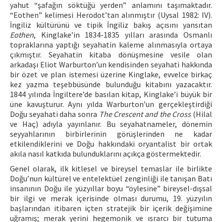
yahut “şafağın söktüğü yerden” anlamını taşımaktadır.
“Eothen” kelimesi Herodot’tan alınmıştır (Uysal 1982: IV).
İngiliz kültürünü ve tipik İngiliz bakış açısını yansıtan
Eothen
, Kinglake’in 1834-1835 yılları arasında Osmanlı
topraklarına yaptığı seyahatin kaleme alınmasıyla ortaya
çıkmıştır. Seyahatin kitaba dönüşmesine vesile olan
arkadaşı Eliot Warburton’un kendisinden seyahati hakkında
bir özet ve plan istemesi üzerine Kinglake, evvelce birkaç
kez yazma teşebbüsünde bulunduğu kitabını yazacaktır.
1844 yılında İngiltere’de basılan kitap, Kinglake’i büyük bir
üne kavuşturur. Aynı yılda Warburton’un gerçekleştirdiği
Doğu seyahati daha sonra
The Crescent and the Cross
(Hilal
ve Haç) adıyla yayınlanır. Bu seyahatnameler, dönemin
seyyahlarının birbirlerinin görüşlerinden ne kadar
etkilendiklerini ve Doğu hakkındaki oryantalist bir ortak
akıla nasıl katkıda bulunduklarını açıkça göstermektedir.
Genel olarak, ilk kitlesel ve bireysel temaslar ile birlikte
Doğu’nun kültürel ve entelektüel zenginliği ile tanışan Batı
insanının Doğu ile yüzyıllar boyu “öylesine” bireysel-dışsal
bir ilgi ve merak içerisinde olması durumu, 19. yüzyılın
başlarından itibaren içten stratejik bir içerik değişimine
uğramış; merak yerini hegemonik ve ısrarcı bir tutuma