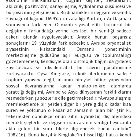
ekonomik merkantilizm, coğrafi keşifler, sekülarizm,
akılcılık, pozitivizm, sanayileşme, Aydınlanma düşüncesi ve
burjuvazinin gelişmesidir. Bu dinamiklerin değişim ve yenilik
kaynağı olduğunu 1699’da imzaladığı Karlofça Antlaşması
sonrasında fark eden Osmanlı siyasal eliti, bütüncül bir
değişimin farkındalığı yerine kesitsel bir yeniliği sadece
askeri alanda uygulayacaktır. Ancak bunun başarısız
sonuçlarını 19. yüzyılda fark edecektir. Avrupa oryantalist
siyasetinin kıskacındaki Osmanlı yönetiminin
merkezileşme güdüsüne aşırı vurgusu ve toplumsallığı
gözetememesi, kendisiyle olan ontolojik bağını da giderek
zayıflatacak ve oksidentalist bir tavrın güdülmesine
zorlayacaktır. Oysa Kinglake, teknik ilerlemenin sadece
toplum yapısına değil, insanın bireysel bilinç yapısından
sosyal davranışlarına kadar makro-mikro alanlarda
yarattığı değişimi, Avrupa ve Asya dünyasının farklılıklarını
resmederken şu sözlerle dile getirmektedir: “Avrupalılaşmış
memleketlerde bir yerden diğer bir yere gidiş o kadar kısa
süren ve yolcunun o kadar az zamanını alan bir iştir ki,
tekerlekler döndükçe onun zihni uyanıktır, dış alemdeki
meraklı şeylerle ve değişen manzaranın verdiği heyecanla
akla gelen bir sürü fikirle ilgilenecek kadar canlıdır”
(1982:16). Buna karşılık Kinglake’in hissettiği hatta kendi