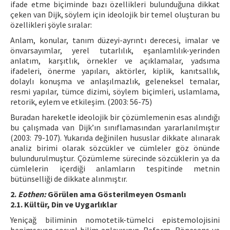
ifade etme biçiminde bazı özellikleri bulunduğuna dikkat
çeken van Dijk, söylem için ideolojik bir temel oluşturan bu
özellikleri şöyle sıralar:
Anlam, konular, tanım düzeyi-ayrıntı derecesi, imalar ve
önvarsayımlar, yerel tutarlılık, eşanlamlılık-yerinden
anlatım, karşıtlık, örnekler ve açıklamalar, yadsıma
ifadeleri, önerme yapıları, aktörler, kiplik, kanıtsallık,
dolaylı konuşma ve anlaşılmazlık, geleneksel temalar,
resmi yapılar, tümce dizimi, söylem biçimleri, uslamlama,
retorik, eylem ve etkileşim. (2003: 56-75)
Buradan hareketle ideolojik bir çözümlemenin esas alındığı
bu çalışmada van Dijk’ın sınıflamasından yararlanılmıştır
(2003: 79-107). Yukarıda değinilen hususlar dikkate alınarak
analiz birimi olarak sözcükler ve cümleler göz önünde
bulundurulmuştur. Çözümleme sürecinde sözcüklerin ya da
cümlelerin içerdiği anlamların tespitinde metnin
bütünselliği de dikkate alınmıştır.
2.
Eothen:
Görülen ama Gösterilmeyen Osmanlı
2.1. Kültür, Din ve Uygarlıklar
Yeniçağ biliminin nomotetik-tümelci epistemolojisini