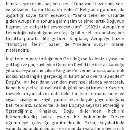
henüz seyahatinin başında iken “Tuna vadisi üzerinde sert
ve yükselen tarihi Osmanlı kalesi” Belgrad’ı görünce, iki
uygarlığı şöyle tarif edecektir: “Sanki tekerlek üstünde
giden Avrupa’nın sonuna gelmiştim ve şimdi artık Doğunun
haşmet ve dehşetini seyredecektim” (1982:1). Avrupa’nın
teknolojik üstünlüğünü ve ulaştığı bilimsel son noktayı her
fırsatta gururla dile getiren Kinglake, Avrupa’yı bazen
“Hıristiyan âlemi” bazen de “medeni dünya” olarak
nitelendirir.
İngiltere İmparatorluğu’nun Ortadoğu ve Akdeniz siyasetini
güttüğü ve güç kaybeden Osmanlı Devleti ile ittifak kurduğu
yıllarda seyahatine çıkan Kinglake’in temel amacı, üstünlük
iddiasındaki İngiliz gerçekliğini kanıtlamak ve “arzu edilen”
Doğu’yu bir kez daha yeniden metinsel alanda yaratarak,
kendi bireysel ve ulusal üstünlüğünü pekiştirmektir. Yazarın,
mesleki oryantalizm dahilinde bir isim olmamasının ve
siyasi kişiliğinin zayıf yaratıcılıkta büyük payı olduğunu
belirtebiliriz.
Eothen’
de ilk kez Doğu’ya seyahat etmediğini
öğrendiğimiz Kinglake, Doğu dillerinden hiçbirini
bilmemektedir; hatta eserin bir bölümünde Türkçe
öğrenmeye çalıştığı görülmektedir. Yazar, seyahatinde
yanında bulundurduğu bir tercümandan yararlanmayı tercih