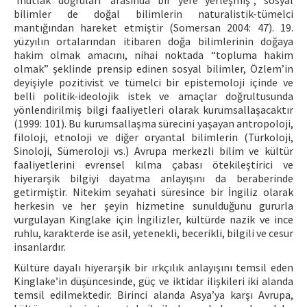
‘mutlak doğruları’ arasında bir yere yerleşmiş”, sosyal
bilimler de doğal bilimlerin naturalistik-tümelci
mantığından hareket etmiştir (Somersan 2004: 47). 19.
yüzyılın ortalarından itibaren doğa bilimlerinin doğaya
hakim olmak amacını, nihai noktada “topluma hakim
olmak” şeklinde prensip edinen sosyal bilimler, Özlem’in
deyişiyle pozitivist ve tümelci bir epistemoloji içinde ve
belli politik-ideolojik istek ve amaçlar doğrultusunda
yönlendirilmiş bilgi faaliyetleri olarak kurumsallaşacaktır
(1999: 101). Bu kurumsallaşma sürecini yaşayan antropoloji,
filoloji, etnoloji ve diğer oryantal bilimlerin (Türkoloji,
Sinoloji, Sümeroloji vs.) Avrupa merkezli bilim ve kültür
faaliyetlerini evrensel kılma çabası ötekileştirici ve
hiyerarşik bilgiyi dayatma anlayışını da beraberinde
getirmiştir. Nitekim seyahati süresince bir İngiliz olarak
herkesin ve her şeyin hizmetine sunulduğunu gururla
vurgulayan Kinglake için İngilizler, kültürde nazik ve ince
ruhlu, karakterde ise asil, yetenekli, becerikli, bilgili ve cesur
insanlardır.
Kültüre dayalı hiyerarşik bir ırkçılık anlayışını temsil eden
Kinglake’in düşüncesinde, güç ve iktidar ilişkileri iki alanda
temsil edilmektedir. Birinci alanda Asya’ya karşı Avrupa,