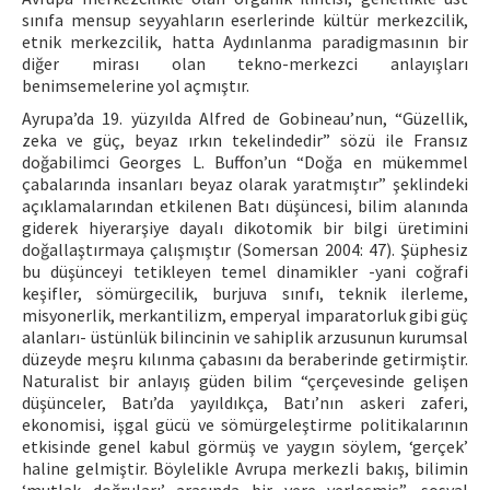
sınıfa mensup seyyahların eserlerinde kültür merkezcilik,
etnik merkezcilik, hatta Aydınlanma paradigmasının bir
diğer mirası olan tekno-merkezci anlayışları
benimsemelerine yol açmıştır.
Ayrupa’da 19. yüzyılda Alfred de Gobineau’nun, “Güzellik,
zeka ve güç, beyaz ırkın tekelindedir” sözü ile Fransız
doğabilimci Georges L. Buffon’un “Doğa en mükemmel
çabalarında insanları beyaz olarak yaratmıştır” şeklindeki
açıklamalarından etkilenen Batı düşüncesi, bilim alanında
giderek hiyerarşiye dayalı dikotomik bir bilgi üretimini
doğallaştırmaya çalışmıştır (Somersan 2004: 47). Şüphesiz
bu düşünceyi tetikleyen temel dinamikler -yani coğrafi
keşifler, sömürgecilik, burjuva sınıfı, teknik ilerleme,
misyonerlik, merkantilizm, emperyal imparatorluk gibi güç
alanları- üstünlük bilincinin ve sahiplik arzusunun kurumsal
düzeyde meşru kılınma çabasını da beraberinde getirmiştir.
Naturalist bir anlayış güden bilim “çerçevesinde gelişen
düşünceler, Batı’da yayıldıkça, Batı’nın askeri zaferi,
ekonomisi, işgal gücü ve sömürgeleştirme politikalarının
etkisinde genel kabul görmüş ve yaygın söylem, ‘gerçek’
haline gelmiştir. Böylelikle Avrupa merkezli bakış, bilimin