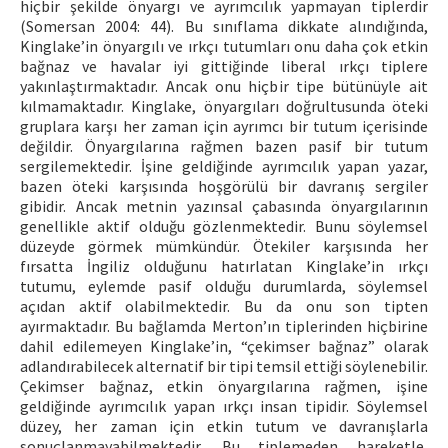
hiçbir şekilde önyargı ve ayrımcılık yapmayan tiplerdir
(Somersan 2004: 44). Bu sınıflama dikkate alındığında,
Kinglake’in önyargılı ve ırkçı tutumları onu daha çok etkin
bağnaz ve havalar iyi gittiğinde liberal ırkçı tiplere
yakınlaştırmaktadır. Ancak onu hiçbir tipe bütünüyle ait
kılmamaktadır. Kinglake, önyargıları doğrultusunda öteki
gruplara karşı her zaman için ayrımcı bir tutum içerisinde
değildir. Önyargılarına rağmen bazen pasif bir tutum
sergilemektedir. İşine geldiğinde ayrımcılık yapan yazar,
bazen öteki karşısında hoşgörülü bir davranış sergiler
gibidir. Ancak metnin yazınsal çabasında önyargılarının
genellikle aktif olduğu gözlenmektedir. Bunu söylemsel
düzeyde görmek mümkündür. Ötekiler karşısında her
fırsatta İngiliz olduğunu hatırlatan Kinglake’in ırkçı
tutumu, eylemde pasif olduğu durumlarda, söylemsel
açıdan aktif olabilmektedir. Bu da onu son tipten
ayırmaktadır. Bu bağlamda Merton’ın tiplerinden hiçbirine
dahil edilemeyen Kinglake’in, “çekimser bağnaz” olarak
adlandırabilecek alternatif bir tipi temsil ettiği söylenebilir.
Çekimser bağnaz, etkin önyargılarına rağmen, işine
geldiğinde ayrımcılık yapan ırkçı insan tipidir. Söylemsel
düzey, her zaman için etkin tutum ve davranışlarla
sonuçlanmayabilmektedir. Bu tiplemeden hareketle,