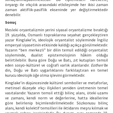
önyargı ile ırkçılık arasındaki etkileşimde her ikisi zaman
zaman aktiflik-pasiflik ekseninde yer değiştirmektedir
denebilir.
Sonuç
Mesleki oryantalizmin yerini siyasal oryantalizme bıraktığı
19. yüzyılda, Osmanlı topraklarına seyahat gerçekleştiren
yazar Kinglake’in, ideolojik oryantalist söyleminde İngiliz
emperyal siyasetinin etkisinde kaldığı açıkça görülmektedir.
Yazarın “ben merkezli” bir dilin temsil edildiği oryantalist
söyleminde, dualist epistemolojinin hâkim olduğu
belirtilebilir. Buna göre Doğu ve Batı, zıt kutupları temsil
eden sosyo-kültürel ve coğrafi varlık alanlarıdır.
Eothen’
de
din, Doğu ve Batı uygarlıklarını farklılaştıran en temel
kurucu ideolojik öğe olma işlevini görmektedir.
Kinglake’in düşüncesinde kültürel semboller ve metaforlar,
metinsel düzeyde ırkçı ilişkileri yeniden üretmenin temel
vasıtalarıdır. Yazarın temsil ettiği bilinç alanı, öteki uzamı
ve zamanı, kendi norm ve değerlerine, hatta ideallerine
göre belirlenip biçimlendirilmektedir. Sözkonusu bilinç
alanı, kendi kolektif temsilleri ile iktidarını meşru kılmak ve