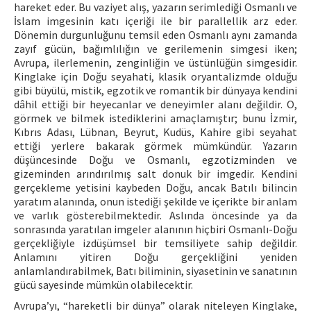
hareket eder. Bu vaziyet alış, yazarın serimlediği Osmanlı ve
İslam imgesinin katı içeriği ile bir parallellik arz eder.
Dönemin durgunluğunu temsil eden Osmanlı aynı zamanda
zayıf gücün, bağımlılığın ve gerilemenin simgesi iken;
Avrupa, ilerlemenin, zenginliğin ve üstünlüğün simgesidir.
Kinglake için Doğu seyahati, klasik oryantalizmde olduğu
gibi büyülü, mistik, egzotik ve romantik bir dünyaya kendini
dâhil ettiği bir heyecanlar ve deneyimler alanı değildir. O,
görmek ve bilmek istediklerini amaçlamıştır; bunu İzmir,
Kıbrıs Adası, Lübnan, Beyrut, Kudüs, Kahire gibi seyahat
ettiği yerlere bakarak görmek mümkündür. Yazarın
düşüncesinde Doğu ve Osmanlı, egzotizminden ve
gizeminden arındırılmış salt donuk bir imgedir. Kendini
gerçekleme yetisini kaybeden Doğu, ancak Batılı bilincin
yaratım alanında, onun istediği şekilde ve içerikte bir anlam
ve varlık gösterebilmektedir. Aslında öncesinde ya da
sonrasında yaratılan imgeler alanının hiçbiri Osmanlı-Doğu
gerçekliğiyle izdüşümsel bir temsiliyete sahip değildir.
Anlamını yitiren Doğu gerçekliğini yeniden
anlamlandırabilmek, Batı biliminin, siyasetinin ve sanatının
gücü sayesinde mümkün olabilecektir.
Avrupa’yı, “hareketli bir dünya” olarak niteleyen Kinglake,