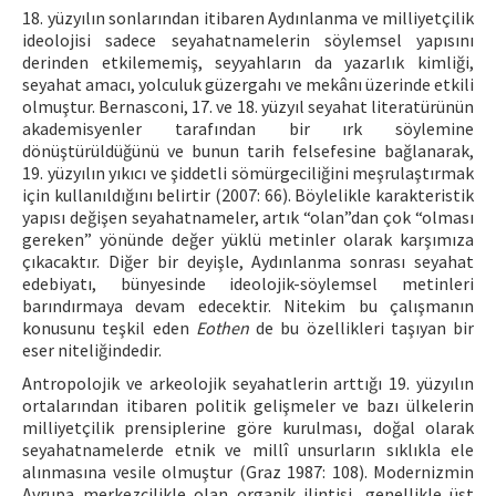
18. yüzyılın sonlarından itibaren Aydınlanma ve milliyetçilik
ideolojisi sadece seyahatnamelerin söylemsel yapısını
derinden etkilememiş, seyyahların da yazarlık kimliği,
seyahat amacı, yolculuk güzergahı ve mekânı üzerinde etkili
olmuştur. Bernasconi, 17. ve 18. yüzyıl seyahat literatürünün
akademisyenler tarafından bir ırk söylemine
dönüştürüldüğünü ve bunun tarih felsefesine bağlanarak,
19. yüzyılın yıkıcı ve şiddetli sömürgeciliğini meşrulaştırmak
için kullanıldığını belirtir (2007: 66). Böylelikle karakteristik
yapısı değişen seyahatnameler, artık “olan”dan çok “olması
gereken” yönünde değer yüklü metinler olarak karşımıza
çıkacaktır. Diğer bir deyişle, Aydınlanma sonrası seyahat
edebiyatı, bünyesinde ideolojik-söylemsel metinleri
barındırmaya devam edecektir. Nitekim bu çalışmanın
konusunu teşkil eden
Eothen
de bu özellikleri taşıyan bir
eser niteliğindedir.
Antropolojik ve arkeolojik seyahatlerin arttığı 19. yüzyılın
ortalarından itibaren politik gelişmeler ve bazı ülkelerin
milliyetçilik prensiplerine göre kurulması, doğal olarak
seyahatnamelerde etnik ve millî unsurların sıklıkla ele
alınmasına vesile olmuştur (Graz 1987: 108). Modernizmin
Avrupa merkezcilikle olan organik ilintisi, genellikle üst