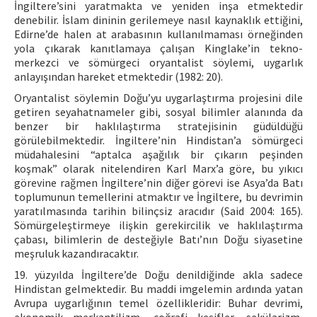
İngiltere’sini yaratmakta ve yeniden inşa etmektedir
denebilir. İslam dininin gerilemeye nasıl kaynaklık ettiğini,
Edirne’de halen at arabasının kullanılmaması örneğinden
yola çıkarak kanıtlamaya çalışan Kinglake’in tekno-
merkezci ve sömürgeci oryantalist söylemi, uygarlık
anlayışından hareket etmektedir (1982: 20).
Oryantalist söylemin Doğu’yu uygarlaştırma projesini dile
getiren seyahatnameler gibi, sosyal bilimler alanında da
benzer bir haklılaştırma stratejisinin güdüldüğü
görülebilmektedir. İngiltere’nin Hindistan’a sömürgeci
müdahalesini “aptalca aşağılık bir çıkarın peşinden
koşmak” olarak nitelendiren Karl Marx’a göre, bu yıkıcı
görevine rağmen İngiltere’nin diğer görevi ise Asya’da Batı
toplumunun temellerini atmaktır ve İngiltere, bu devrimin
yaratılmasında tarihin bilinçsiz aracıdır (Said 2004: 165).
Sömürgeleştirmeye ilişkin gerekircilik ve haklılaştırma
çabası, bilimlerin de desteğiyle Batı’nın Doğu siyasetine
meşruluk kazandıracaktır.
19. yüzyılda İngiltere’de Doğu denildiğinde akla sadece
Hindistan gelmektedir. Bu maddi imgelemin ardında yatan
Avrupa uygarlığının temel özellikleridir: Buhar devrimi,