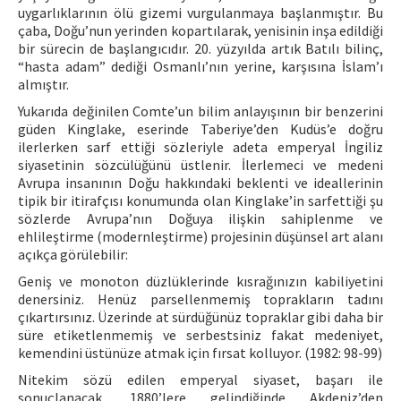
uygarlıklarının ölü gizemi vurgulanmaya başlanmıştır. Bu
çaba, Doğu’nun yerinden kopartılarak, yenisinin inşa edildiği
bir sürecin de başlangıcıdır. 20. yüzyılda artık Batılı bilinç,
“hasta adam” dediği Osmanlı’nın yerine, karşısına İslam’ı
almıştır.
Yukarıda değinilen Comte’un bilim anlayışının bir benzerini
güden Kinglake, eserinde Taberiye’den Kudüs’e doğru
ilerlerken sarf ettiği sözleriyle adeta emperyal İngiliz
siyasetinin sözcülüğünü üstlenir. İlerlemeci ve medeni
Avrupa insanının Doğu hakkındaki beklenti ve ideallerinin
tipik bir itirafçısı konumunda olan Kinglake’in sarfettiği şu
sözlerde Avrupa’nın Doğuya ilişkin sahiplenme ve
ehlileştirme (modernleştirme) projesinin düşünsel art alanı
açıkça görülebilir:
Geniş ve monoton düzlüklerinde kısrağınızın kabiliyetini
denersiniz. Henüz parsellenmemiş toprakların tadını
çıkartırsınız. Üzerinde at sürdüğünüz topraklar gibi daha bir
süre etiketlenmemiş ve serbestsiniz fakat medeniyet,
kemendini üstünüze atmak için fırsat kolluyor. (1982: 98-99)
Nitekim sözü edilen emperyal siyaset, başarı ile
sonuçlanacak, 1880’lere gelindiğinde Akdeniz’den