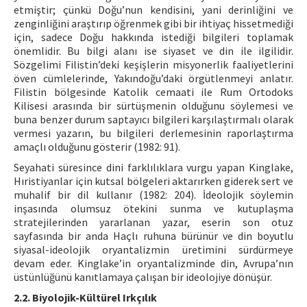
etmiştir; çünkü Doğu’nun kendisini, yani derinliğini ve
zenginliğini araştırıp öğrenmek gibi bir ihtiyaç hissetmediği
için, sadece Doğu hakkında istediği bilgileri toplamak
önemlidir. Bu bilgi alanı ise siyaset ve din ile ilgilidir.
Sözgelimi Filistin’deki keşişlerin misyonerlik faaliyetlerini
öven cümlelerinde, Yakındoğu’daki örgütlenmeyi anlatır.
Filistin bölgesinde Katolik cemaati ile Rum Ortodoks
Kilisesi arasında bir sürtüşmenin olduğunu söylemesi ve
buna benzer durum saptayıcı bilgileri karşılaştırmalı olarak
vermesi yazarın, bu bilgileri derlemesinin raporlaştırma
amaçlı olduğunu gösterir (1982: 91).
Seyahati süresince dini farklılıklara vurgu yapan Kinglake,
Hıristiyanlar için kutsal bölgeleri aktarırken giderek sert ve
muhalif bir dil kullanır (1982: 204). İdeolojik söylemin
inşasında olumsuz ötekini sunma ve kutuplaşma
stratejilerinden yararlanan yazar, eserin son otuz
sayfasında bir anda Haçlı ruhuna bürünür ve din boyutlu
siyasal-ideolojik oryantalizmin üretimini sürdürmeye
devam eder. Kinglake’in oryantalizminde din, Avrupa’nın
üstünlüğünü kanıtlamaya çalışan bir ideolojiye dönüşür.
2.2. Biyolojik-Kültürel Irkçılık