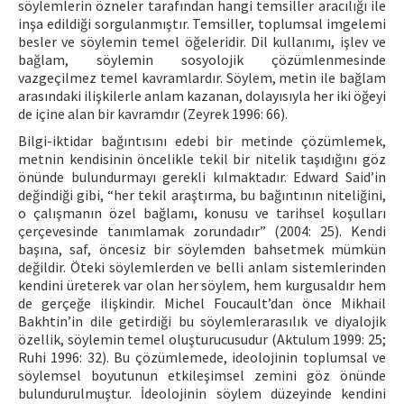
söylemlerin özneler tarafından hangi temsiller aracılığı ile
inşa edildiği sorgulanmıştır. Temsiller, toplumsal imgelemi
besler ve söylemin temel öğeleridir. Dil kullanımı, işlev ve
bağlam, söylemin sosyolojik çözümlenmesinde
vazgeçilmez temel kavramlardır. Söylem, metin ile bağlam
arasındaki ilişkilerle anlam kazanan, dolayısıyla her iki öğeyi
de içine alan bir kavramdır (Zeyrek 1996: 66).
Bilgi-iktidar bağıntısını edebi bir metinde çözümlemek,
metnin kendisinin öncelikle tekil bir nitelik taşıdığını göz
önünde bulundurmayı gerekli kılmaktadır. Edward Said’in
değindiği gibi, “her tekil araştırma, bu bağıntının niteliğini,
o çalışmanın özel bağlamı, konusu ve tarihsel koşulları
çerçevesinde tanımlamak zorundadır” (2004: 25). Kendi
başına, saf, öncesiz bir söylemden bahsetmek mümkün
değildir. Öteki söylemlerden ve belli anlam sistemlerinden
kendini üreterek var olan her söylem, hem kurgusaldır hem
de gerçeğe ilişkindir. Michel Foucault’dan önce Mikhail
Bakhtin’in dile getirdiği bu söylemlerarasılık ve diyalojik
özellik, söylemin temel oluşturucusudur (Aktulum 1999: 25;
Ruhi 1996: 32). Bu çözümlemede, ideolojinin toplumsal ve
söylemsel boyutunun etkileşimsel zemini göz önünde
bulundurulmuştur. İdeolojinin söylem düzeyinde kendini