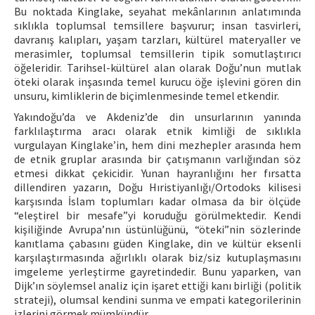
Bu noktada Kinglake, seyahat mekânlarının anlatımında
sıklıkla toplumsal temsillere başvurur; insan tasvirleri,
davranış kalıpları, yaşam tarzları, kültürel materyaller ve
merasimler, toplumsal temsillerin tipik somutlaştırıcı
öğeleridir. Tarihsel-kültürel alan olarak Doğu’nun mutlak
öteki olarak inşasında temel kurucu öğe işlevini gören din
unsuru, kimliklerin de biçimlenmesinde temel etkendir.
Yakındoğu’da ve Akdeniz’de din unsurlarının yanında
farklılaştırma aracı olarak etnik kimliği de sıklıkla
vurgulayan Kinglake’in, hem dini mezhepler arasında hem
de etnik gruplar arasında bir çatışmanın varlığından söz
etmesi dikkat çekicidir. Yunan hayranlığını her fırsatta
dillendiren yazarın, Doğu Hıristiyanlığı/Ortodoks kilisesi
karşısında İslam toplumları kadar olmasa da bir ölçüde
“eleştirel bir mesafe”yi koruduğu görülmektedir. Kendi
kişiliğinde Avrupa’nın üstünlüğünü, “öteki”nin sözlerinde
kanıtlama çabasını güden Kinglake, din ve kültür eksenli
karşılaştırmasında ağırlıklı olarak biz/siz kutuplaşmasını
imgeleme yerleştirme gayretindedir. Bunu yaparken, van
Dijk’ın söylemsel analiz için işaret ettiği kanı birliği (politik
strateji), olumsal kendini sunma ve empati kategorilerinin
izlerini görmek mümkündür.