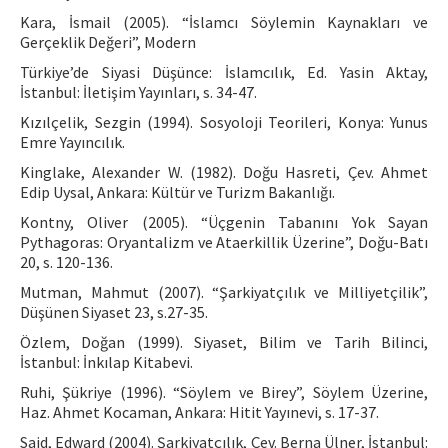
Kara, İsmail (2005). “İslamcı Söylemin Kaynakları ve
Gerçeklik Değeri”, Modern
Türkiye’de Siyasi Düşünce: İslamcılık, Ed. Yasin Aktay,
İstanbul: İletişim Yayınları, s. 34-47.
Kızılçelik, Sezgin (1994). Sosyoloji Teorileri, Konya: Yunus
Emre Yayıncılık.
Kinglake, Alexander W. (1982). Doğu Hasreti, Çev. Ahmet
Edip Uysal, Ankara: Kültür ve Turizm Bakanlığı.
Kontny, Oliver (2005). “Üçgenin Tabanını Yok Sayan
Pythagoras: Oryantalizm ve Ataerkillik Üzerine”, Doğu-Batı
20, s. 120-136.
Mutman, Mahmut (2007). “Şarkiyatçılık ve Milliyetçilik”,
Düşünen Siyaset 23, s.27-35.
Özlem, Doğan (1999). Siyaset, Bilim ve Tarih Bilinci,
İstanbul: İnkılap Kitabevi.
Ruhi, Şükriye (1996). “Söylem ve Birey”, Söylem Üzerine,
Haz. Ahmet Kocaman, Ankara: Hitit Yayınevi, s. 17-37.
Said, Edward (2004). Şarkiyatçılık, Çev. Berna Ülner, İstanbul: