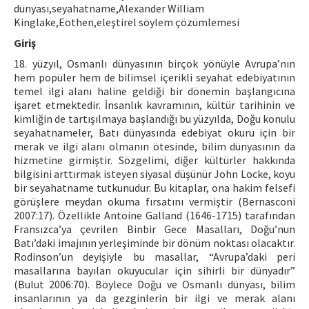
dünyası,seyahatname,Alexander William
Kinglake,Eothen,eleştirel söylem çözümlemesi
ISSN: 1010-867X · e-ISSN: 2667-8713
Giriş
18. yüzyıl, Osmanlı dünyasının birçok yönüyle Avrupa’nın
hem popüler hem de bilimsel içerikli seyahat edebiyatının
temel ilgi alanı haline geldiği bir dönemin başlangıcına
işaret etmektedir. İnsanlık kavramının, kültür tarihinin ve
kimliğin de tartışılmaya başlandığı bu yüzyılda, Doğu konulu
seyahatnameler, Batı dünyasında edebiyat okuru için bir
merak ve ilgi alanı olmanın ötesinde, bilim dünyasının da
hizmetine girmiştir. Sözgelimi, diğer kültürler hakkında
bilgisini arttırmak isteyen siyasal düşünür John Locke, koyu
bir seyahatname tutkunudur. Bu kitaplar, ona hakim felsefi
görüşlere meydan okuma fırsatını vermiştir (Bernasconi
2007:17). Özellikle Antoine Galland (1646-1715) tarafından
Fransızca’ya çevrilen Binbir Gece Masalları, Doğu’nun
Batı’daki imajının yerleşiminde bir dönüm noktası olacaktır.
Rodinson’un deyişiyle bu masallar, “Avrupa’daki peri
masallarına bayılan okuyucular için sihirli bir dünyadır”
(Bulut 2006:70). Böylece Doğu ve Osmanlı dünyası, bilim
insanlarının ya da gezginlerin bir ilgi ve merak alanı