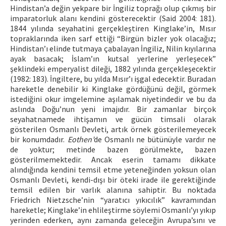
Hindistan’a değin yekpare bir İngiliz toprağı olup çıkmış bir
imparatorluk alanı kendini gösterecektir (Said 2004: 181).
1844 yılında seyahatini gerçekleştiren Kinglake’in, Mısır
topraklarında iken sarf ettiği “Birgün bizler yok olacağız;
Hindistan’ı elinde tutmaya çabalayan İngiliz, Nilin kıyılarına
ayak basacak; İslam’ın kutsal yerlerine yerleşecek”
şeklindeki emperyalist dileği, 1882 yılında gerçekleşecektir
(1982: 183). İngiltere, bu yılda Mısır’ı işgal edecektir. Buradan
hareketle denebilir ki Kinglake gördüğünü değil, görmek
istediğini okur imgelemine aşılamak niyetindedir ve bu da
aslında Doğu’nun yeni imajıdır. Bir zamanlar birçok
seyahatnamede ihtişamın ve gücün timsali olarak
gösterilen Osmanlı Devleti, artık örnek gösterilemeyecek
bir konumdadır.
Eothen’
de Osmanlı ne bütünüyle vardır ne
de yoktur; metinde bazen görülmekte, bazen
gösterilmemektedir. Ancak eserin tamamı dikkate
alındığında kendini temsil etme yeteneğinden yoksun olan
Osmanlı Devleti, kendi-dışı bir öteki irade ile gerektiğinde
temsil edilen bir varlık alanına sahiptir. Bu noktada
Friedrich Nietzsche’nin “yaratıcı yıkıcılık” kavramından
hareketle; Kinglake’in ehlileştirme söylemi Osmanlı’yı yıkıp
yerinden ederken, aynı zamanda geleceğin Avrupa’sını ve