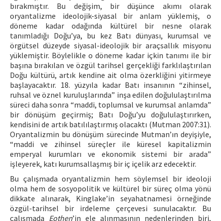
bırakmıştır. Bu değişim, bir düşünce akımı olarak
oryantalizme ideolojik-siyasal bir anlam yüklemiş, o
döneme kadar odağında kültürel bir nesne olarak
tanımladığı Doğu’ya, bu kez Batı dünyası, kurumsal ve
örgütsel düzeyde siyasal-ideolojik bir araçsallık misyonu
yüklemiştir. Böylelikle o döneme kadar içkin tanımı ile bir
başına bırakılan ve özgül tarihsel gerçekliği farklılaştırılan
Doğu kültürü, artık kendine ait olma özerkliğini yitirmeye
başlayacaktır. 18. yüzyıla kadar Batı insanının “zihinsel,
ruhsal ve öznel kuruluşlarında” inşa edilen doğululaştırılma
süreci daha sonra “maddi, toplumsal ve kurumsal anlamda”
bir dönüşüm geçirmiş; Batı Doğu’yu doğululaştırırken,
kendisini de artık batılılaştırmış olacaktı (Mutman 2007:31).
Oryantalizmin bu dönüşüm sürecinde Mutman’ın deyişiyle,
“maddi ve zihinsel süreçler ile küresel kapitalizmin
emperyal kurumları ve ekonomik sistemi bir arada”
işleyerek, katı kurumsallaşmış bir iç içelik arz edecektir.
Bu çalışmada oryantalizmin hem söylemsel bir ideoloji
olma hem de sosyopolitik ve kültürel bir süreç olma yönü
dikkate alınarak, Kinglake’in seyahatnamesi örneğinde
özgül-tarihsel bir irdeleme çerçevesi sunulacaktır. Bu
çalışmada
Eothen
’in ele alınmasının nedenlerinden biri,