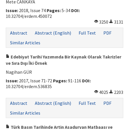
Mete CANKAYA
Issue:
2018, Issue 74
Pages:
5-34
DOI:
10.32704/erdem.450072
3250
3131
Abstract
Abstract (English)
Full Text
PDF
Similar Articles
Edebiyat Tarihi Yazımında Bir Kaynak Olarak Takrizler
ve Sıra Dışı İki Örnek
Nagihan GÜR
Issue:
2017, Issue 71-72
Pages:
91-116
DOI:
10.32704/erdem.536835
4025
2203
Abstract
Abstract (English)
Full Text
PDF
Similar Articles
Türk Basın Tarihinde Artin Asaduryan Matbaası ve