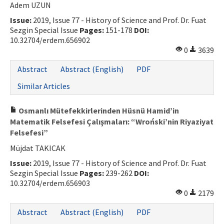
Adem UZUN
Issue:
2019, Issue 77 - History of Science and Prof. Dr. Fuat
Sezgin Special Issue
Pages:
151-178
DOI:
10.32704/erdem.656902
0
3639
Abstract
Abstract (English)
PDF
Similar Articles
Osmanlı Mütefekkirlerinden Hüsnü Hamid’in
Matematik Felsefesi Çalışmaları: “Wroński’nin Riyaziyat
Felsefesi”
Müjdat TAKICAK
Issue:
2019, Issue 77 - History of Science and Prof. Dr. Fuat
Sezgin Special Issue
Pages:
239-262
DOI:
10.32704/erdem.656903
0
2179
Abstract
Abstract (English)
PDF