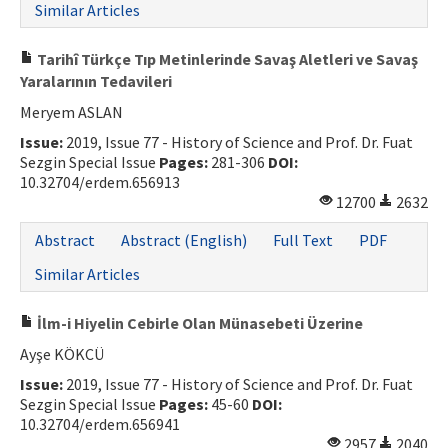
Similar Articles
Tarihî Türkçe Tıp Metinlerinde Savaş Aletleri ve Savaş
Yaralarının Tedavileri
Meryem ASLAN
Issue:
2019, Issue 77 - History of Science and Prof. Dr. Fuat
Sezgin Special Issue
Pages:
281-306
DOI:
10.32704/erdem.656913
12700
2632
Abstract
Abstract (English)
Full Text
PDF
Similar Articles
İlm-i Hiyelin Cebirle Olan Münasebeti Üzerine
Ayşe KÖKCÜ
Issue:
2019, Issue 77 - History of Science and Prof. Dr. Fuat
Sezgin Special Issue
Pages:
45-60
DOI:
10.32704/erdem.656941
2957
2040