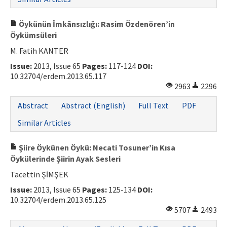
Öykünün İmkânsızlığı: Rasim Özdenören’in
Öykümsüleri
M. Fatih KANTER
Issue:
2013, Issue 65
Pages:
117-124
DOI:
10.32704/erdem.2013.65.117
2963
2296
Abstract
Abstract (English)
Full Text
PDF
Similar Articles
Şiire Öykünen Öykü: Necati Tosuner’in Kısa
Öykülerinde Şiirin Ayak Sesleri
Tacettin ŞİMŞEK
Issue:
2013, Issue 65
Pages:
125-134
DOI:
10.32704/erdem.2013.65.125
5707
2493