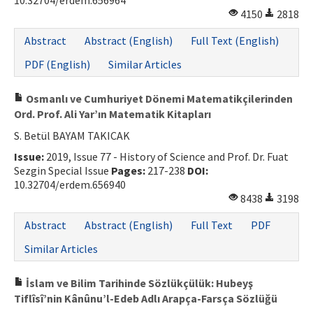
10.32704/erdem.656964
4150
2818
ISSN: 1010-867X · e-ISSN: 2667-8713
Abstract
Abstract (English)
Full Text (English)
PDF (English)
Similar Articles
Osmanlı ve Cumhuriyet Dönemi Matematikçilerinden
Ord. Prof. Ali Yar’ın Matematik Kitapları
S. Betül BAYAM TAKICAK
Issue:
2019, Issue 77 - History of Science and Prof. Dr. Fuat
Sezgin Special Issue
Pages:
217-238
DOI:
10.32704/erdem.656940
8438
3198
Abstract
Abstract (English)
Full Text
PDF
Similar Articles
İslam ve Bilim Tarihinde Sözlükçülük: Hubeyş
Tiflîsî’nin Kânûnu’l-Edeb Adlı Arapça-Farsça Sözlüğü