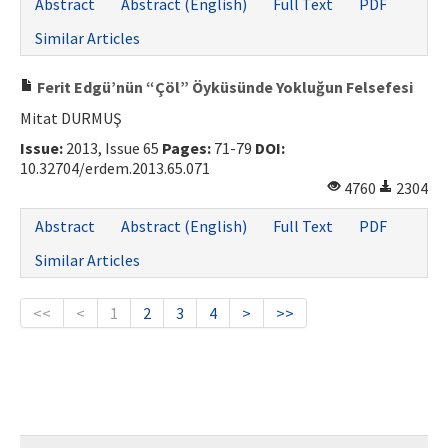
Abstract
Abstract (English)
Full Text
PDF
Similar Articles
Ferit Edgü’nün “Çöl” Öyküsünde Yokluğun Felsefesi
Mitat DURMUŞ
Issue:
2013, Issue 65
Pages:
71-79
DOI:
10.32704/erdem.2013.65.071
4760
2304
Abstract
Abstract (English)
Full Text
PDF
Similar Articles
<<
<
1
2
3
4
>
>>