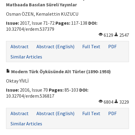
Matbaada Basılan Süreli Yayınlar
Osman ÖZEN, Kemalettin KUZUCU
Issue:
2017, Issue 71-72
Pages:
117-138
DOI:
10.32704/erdem.537379
6129
2547
Abstract
Abstract (English)
Full Text
PDF
Similar Articles
Modern Türk Öyküsünde Alt Türler (1890-1950)
Oktay YİVLİ
Issue:
2016, Issue 70
Pages:
85-103
DOI:
10.32704/erdem.536817
6804
3229
Abstract
Abstract (English)
Full Text
PDF
Similar Articles