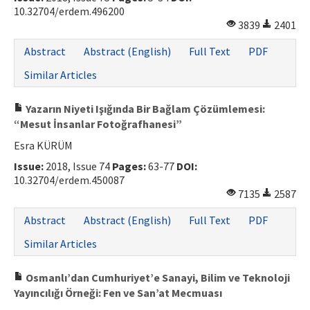
10.32704/erdem.496200
3839
2401
Abstract
Abstract (English)
Full Text
PDF
Similar Articles
Yazarın Niyeti Işığında Bir Bağlam Çözümlemesi:
“Mesut İnsanlar Fotoğrafhanesi”
Esra KÜRÜM
Issue:
2018, Issue 74
Pages:
63-77
DOI:
10.32704/erdem.450087
7135
2587
Abstract
Abstract (English)
Full Text
PDF
Similar Articles
Osmanlı’dan Cumhuriyet’e Sanayi, Bilim ve Teknoloji
Yayıncılığı Örneği: Fen ve San’at Mecmuası