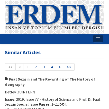
Home
Similar Articles
About
Journal Boards
<<
<
1
2
3
4
>
>>
Guides
Fuat Sezgin and The Re-writing of The History of
Geography
Publication Policies
Detlev QUINTERN
Writing Rules
Issue:
2019, Issue 77 - History of Science and Prof. Dr. Fuat
Sezgin Special Issue
Pages:
1-22
DOI:
Contact Us