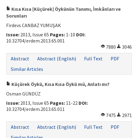
Kısa Kısa [Küçürek] Öykünün Tanımı, İmkânları ve
Sorunları
Firdevs CANBAZ YUMUŞAK
Issue:
2013, Issue 65
Pages:
1-10
DOI:
10.32704/erdem.2013.65.001
7880
3046
Abstract
Abstract (English)
Full Text
PDF
Similar Articles
Küçürek Öykü, Kısa Kısa Öykü mü, Anlatı mı?
Osman GÜNDÜZ
Issue:
2013, Issue 65
Pages:
11-22
DOI:
10.32704/erdem.2013.65.011
7475
2971
Abstract
Abstract (English)
Full Text
PDF
Similar Articles