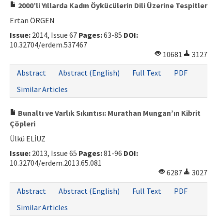
2000’li Yıllarda Kadın Öykücülerin Dili Üzerine Tespitler
Ertan ÖRGEN
Issue:
2014, Issue 67
Pages:
63-85
DOI:
10.32704/erdem.537467
10681
3127
Abstract
Abstract (English)
Full Text
PDF
Similar Articles
Bunaltı ve Varlık Sıkıntısı: Murathan Mungan’ın Kibrit
Çöpleri
Ülkü ELİUZ
Issue:
2013, Issue 65
Pages:
81-96
DOI:
10.32704/erdem.2013.65.081
6287
3027
Abstract
Abstract (English)
Full Text
PDF
Similar Articles