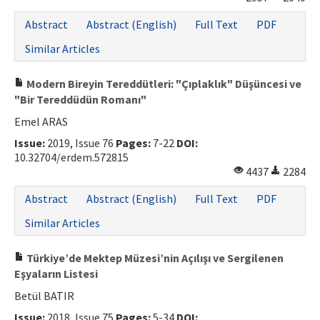
Abstract
Abstract (English)
Full Text
PDF
Similar Articles
Modern Bireyin Tereddütleri: "Çıplaklık" Düşüncesi ve
"Bir Tereddüdün Romanı"
Emel ARAS
Issue:
2019, Issue 76
Pages:
7-22
DOI:
10.32704/erdem.572815
4437
2284
Abstract
Abstract (English)
Full Text
PDF
Similar Articles
Türkiye’de Mektep Müzesi’nin Açılışı ve Sergilenen
Eşyaların Listesi
Betül BATIR
Issue:
2018, Issue 75
Pages:
5-34
DOI: