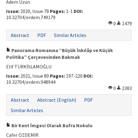
Adem Uzun
Issue:
2020, Issue 78
Pages:
1-1
DOI:
10.32704/erdem.749179
0
1479
Abstract
PDF
Similar Articles
Panorama Romanına “Büyük İnkılâp ve Küçük
Politika” Çerçevesinden Bakmak
Elif TÜRKİSLAMOĞLU
Issue:
2021, Issue 80
Pages:
197-220
DOI:
10.32704/erdem.948944
0
2383
Abstract
Abstract (English)
PDF
Similar Articles
Bir Kent İmgesi Olarak Bafra Nokulu
Cafer ÖZDEMİR