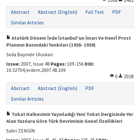
5508
2482
ISSN: 1010-867X · e-ISSN: 2667-8713
Abstract
Abstract (English)
Full Text
PDF
Similar Articles
Atatürk Dönem İnde İstanbul'un İmarı Ve Henrİ Prost
Planının Basındaki Yankıları (1936- 1939)
Seda Bayındır Uluskan
Issue:
2007, Issue 48
Pages:
109-156
DOI:
10.32704/erdem.2007.48.109
0
2028
Abstract
Abstract (English)
PDF
Similar Articles
Tokat Halkevinin Yayınladığı Yeni Tokat Dergisinde Yer
Alan Yazılara Göre Türk Devriminin Genel Özellikleri
Sabri ZENGİN