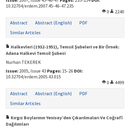
Issue:
2007, Issue 45-46-47
Pages:
235-254
DOI:
10.32704/erdem.2007.45-46-47.235
0
2240
Abstract
Abstract (English)
PDF
Similar Articles
Halkevleri (1932-1951), Temsil Şubeleri ve Bir Örnek:
Adana Halkevi Temsil Şubesi
Nurhan TEKEREK
Issue:
2005, Issue 43
Pages:
15-26
DOI:
10.32704/erdem.2005.43.015
0
4499
Abstract
Abstract (English)
PDF
Similar Articles
Kırgız Boylarının Yenisey’den Çıkarılmaları Ve Coğrafî
Dağılımları