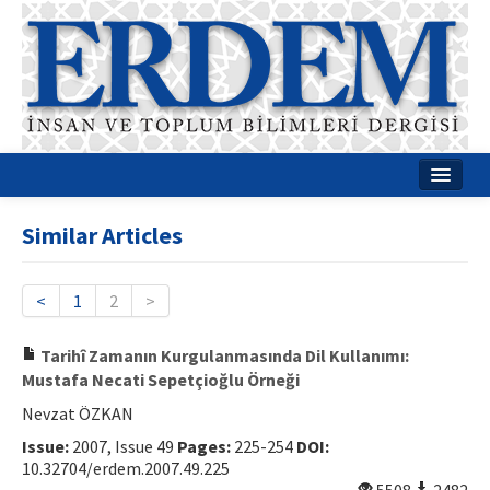
Home
Similar Articles
About
Journal Boards
<
1
2
>
Guides
Tarihî Zamanın Kurgulanmasında Dil Kullanımı:
Mustafa Necati Sepetçioğlu Örneği
Publication Policies
Nevzat ÖZKAN
Writing Rules
Issue:
2007, Issue 49
Pages:
225-254
DOI:
10.32704/erdem.2007.49.225
Contact Us