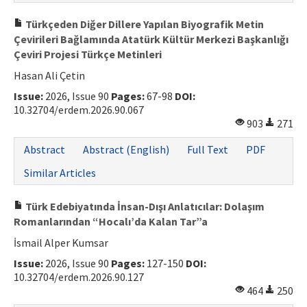
Türkçeden Diğer Dillere Yapılan Biyografik Metin
Çevirileri Bağlamında Atatürk Kültür Merkezi Başkanlığı
Çeviri Projesi Türkçe Metinleri
Hasan Ali Çetin
Issue:
2026, Issue 90
Pages:
67-98
DOI:
10.32704/erdem.2026.90.067
903
271
Abstract
Abstract (English)
Full Text
PDF
Similar Articles
Türk Edebiyatında İnsan-Dışı Anlatıcılar: Dolaşım
Romanlarından “Hocalı’da Kalan Tar”a
İsmail Alper Kumsar
Issue:
2026, Issue 90
Pages:
127-150
DOI:
10.32704/erdem.2026.90.127
464
250