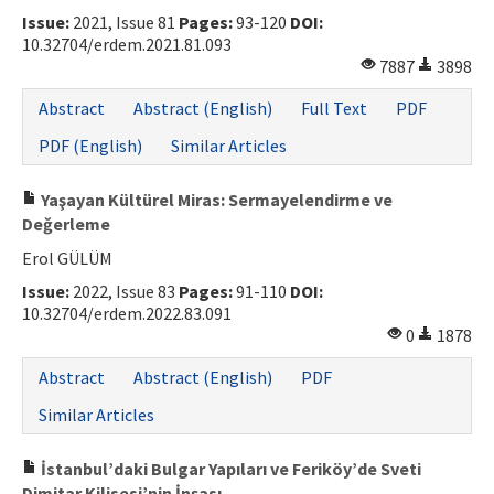
Issue:
2021, Issue 81
Pages:
93-120
DOI:
10.32704/erdem.2021.81.093
7887
3898
Abstract
Abstract (English)
Full Text
PDF
PDF (English)
Similar Articles
Yaşayan Kültürel Miras: Sermayelendirme ve
Değerleme
Erol GÜLÜM
Issue:
2022, Issue 83
Pages:
91-110
DOI:
10.32704/erdem.2022.83.091
0
1878
Abstract
Abstract (English)
PDF
Similar Articles
İstanbul’daki Bulgar Yapıları ve Feriköy’de Sveti
Dimitar Kilisesi’nin İnşası