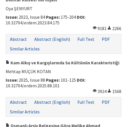
Oya ŞENYURT
Issue:
2023, Issue 84
Pages:
175-204
DOI:
10.32704/erdem.2023.84.175
9181
2266
Abstract
Abstract (English)
Full Text
PDF
Similar Articles
Kam Alkış ve Kargışlarında Su Kültünün Karakteristiği
Mehtap MÜÇÜK KOTAN
Issue:
2025, Issue 88
Pages:
101-125
DOI:
10.32704/erdem.2025.88.101
3924
1568
Abstract
Abstract (English)
Full Text
PDF
Similar Articles
Osmanlı Arşiv Belgesine Göre Melike Ahmed