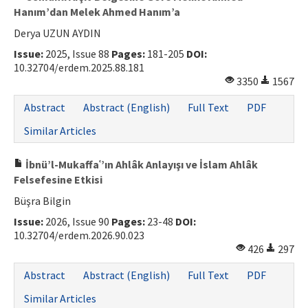
Hanım’dan Melek Ahmed Hanım’a
Derya UZUN AYDIN
Issue:
2025, Issue 88
Pages:
181-205
DOI:
10.32704/erdem.2025.88.181
3350
1567
Abstract
Abstract (English)
Full Text
PDF
Similar Articles
İbnü’l-Mukaffaʿ’ın Ahlâk Anlayışı ve İslam Ahlâk
Felsefesine Etkisi
Büşra Bilgin
Issue:
2026, Issue 90
Pages:
23-48
DOI:
10.32704/erdem.2026.90.023
426
297
Abstract
Abstract (English)
Full Text
PDF
Similar Articles