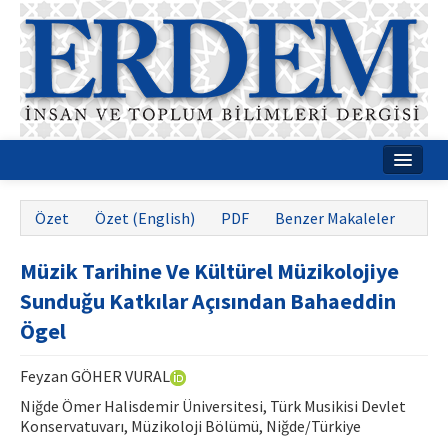
Ana Sayfa
Özet
Özet (English)
PDF
Benzer Makaleler
Hakkımızda
Müzik Tarihine Ve Kültürel Müzikolojiye
Dergi Kurulları
Sunduğu Katkılar Açısından Bahaeddin
Rehberler
Ögel
Yayın Politikaları
Feyzan GÖHER VURAL
Yazım Kuralları
Niğde Ömer Halisdemir Üniversitesi, Türk Musikisi Devlet
Konservatuvarı, Müzikoloji Bölümü, Niğde/Türkiye
İletişim