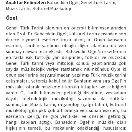
Anahtar Kelimeler:
Bahaeddin Ögel, Genel Türk Tarihi,
Müzik Tarihi, Kültürel Müzikoloji
ISSN: 1010-867X · e-ISSN: 2667-8713
Özet
Genel Türk Tarihi alanının en önemli biliminsanlarından
olan Prof. Dr. Bahaeddin Ögel, kültürel tarih açısından son
derece kıymetli eserlere imza atmıştır. Onun kapsamlı
eserleri, tarihin yardımcı olduğu diğer alanlara da veri
sunmaya devam etmektedir. Bahaeddin Ögel’in eserlerinin
en fazla ışık tuttuğu yan disiplinler, folklor ve müziktir.
Genel Türk tarihi veya mitoloji konulu yapıtlarında çok
sayıda müzikolojik veriye rastlamak mümkündür. Öyle ki
onun eserlerine başvurulmadan yazılmış Türk müzik tarihi
çalışmaları, yetersiz kabul edilir. Bunların yanı sıra Ögel’in
müstakil olarak müzikoloji konulu kitapları ve tebliğleri
vardır. O, tarih biliminden getirdiği disiplinle, vesikalara
dayalı metodolojik müzikoloji yazımına da katkılar
sunmuştur. Müzik tarihi, organoloji (çalgı bilim), kültürel
müzikoloji gibi pek çok alt branşa veri sunan eserleri, bu
eserlerin içeriği, ne gibi yenilikler ve öneriler getirdiği,
hangi kapıları açtığı, Bahaeddin Ögel’in müzikle olan
ilişkisinin temeli, bu makalenin odaklandığı hususlardır.