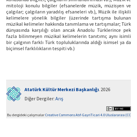
mitoloji konulu bilgiler (efsanelerde müzik, müzisyen ve
çalgılar; çalgıların yaradılış efsaneleri vb.), Müzik ile ilişkili
kelimelere yönelik bilgiler (üzerinde tartışma bulunan
müzikal kelimeler hakkında tanımlama ve tartışmalar; Türk
dünyasında karşılığı olan ancak Anadolu Türklerince pek
fazla bilinmeyen müzikal kelimelerin tanıtımı; aynı isimli
bir çalgının farklı Türk topluluklarında aldığı isimsel ya da
biçimsel farklılıkların tespiti vb.)
Atatürk Kültür Merkezi Başkanlığı
. 2026
Diğer Dergiler:
Arış
Bu dergideki çalışmalar
Creative Commons Atıf-GayriTicari 4.0 Uluslararası (CC
BY-NC 4.0)
ile lisanslanmıştır.
Yazılım Parkı - Bilimsel Dergi Yayınlama ve Yönetim Sistemi