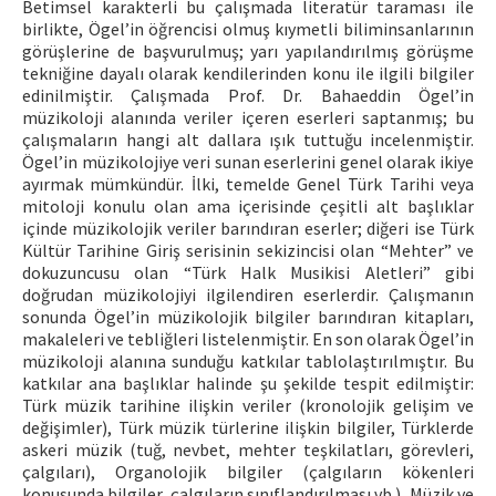
Betimsel karakterli bu çalışmada literatür taraması ile
birlikte, Ögel’in öğrencisi olmuş kıymetli biliminsanlarının
görüşlerine de başvurulmuş; yarı yapılandırılmış görüşme
tekniğine dayalı olarak kendilerinden konu ile ilgili bilgiler
edinilmiştir. Çalışmada Prof. Dr. Bahaeddin Ögel’in
müzikoloji alanında veriler içeren eserleri saptanmış; bu
çalışmaların hangi alt dallara ışık tuttuğu incelenmiştir.
Ögel’in müzikolojiye veri sunan eserlerini genel olarak ikiye
ayırmak mümkündür. İlki, temelde Genel Türk Tarihi veya
mitoloji konulu olan ama içerisinde çeşitli alt başlıklar
içinde müzikolojik veriler barındıran eserler; diğeri ise Türk
Kültür Tarihine Giriş serisinin sekizincisi olan “Mehter” ve
dokuzuncusu olan “Türk Halk Musikisi Aletleri” gibi
doğrudan müzikolojiyi ilgilendiren eserlerdir. Çalışmanın
sonunda Ögel’in müzikolojik bilgiler barındıran kitapları,
makaleleri ve tebliğleri listelenmiştir. En son olarak Ögel’in
müzikoloji alanına sunduğu katkılar tablolaştırılmıştır. Bu
katkılar ana başlıklar halinde şu şekilde tespit edilmiştir:
Türk müzik tarihine ilişkin veriler (kronolojik gelişim ve
değişimler), Türk müzik türlerine ilişkin bilgiler, Türklerde
askeri müzik (tuğ, nevbet, mehter teşkilatları, görevleri,
çalgıları), Organolojik bilgiler (çalgıların kökenleri
konusunda bilgiler, çalgıların sınıflandırılması vb.), Müzik ve