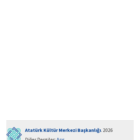
ISSN: 1010-867X · e-ISSN: 2667-8713
Atatürk Kültür Merkezi Başkanlığı
. 2026
Diğer Dergiler:
Arış