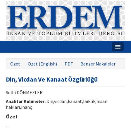
Ana Sayfa
Özet
Özet (English)
PDF
Benzer Makaleler
Hakkımızda
Din, Vicdan Ve Kanaat Özgürlüğü
Dergi Kurulları
Rehberler
Sulhi DÖNMEZLER
Anahtar Kelimeler:
Din,vicdan,kanaat,laiklik,insan
Yayın Politikaları
hakları,inanç
Yazım Kuralları
Özet
-
İletişim