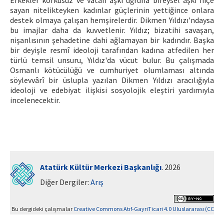
Erkekler korkusuz ve vatan aşkı uğruna bireysel aşkı hiçe
sayan nitelikteyken kadınlar güçlerinin yettiğince onlara
destek olmaya çalışan hemşirelerdir. Dikmen Yıldızı'ndaysa
bu imajlar daha da kuvvetlenir. Yıldız; bizatihi savaşan,
nişanlısının şehadetine dahi ağlamayan bir kadındır. Başka
bir deyişle resmî ideoloji tarafından kadına atfedilen her
türlü temsil unsuru, Yıldız'da vücut bulur. Bu çalışmada
Osmanlı kötücülüğü ve cumhuriyet olumlaması altında
söylevvârî bir üslupla yazılan Dikmen Yıldızı aracılığıyla
ideoloji ve edebiyat ilişkisi sosyolojik eleştiri yardımıyla
incelenecektir.
Atatürk Kültür Merkezi Başkanlığı
. 2026
Diğer Dergiler:
Arış
Bu dergideki çalışmalar
Creative Commons Atıf-GayriTicari 4.0 Uluslararası (CC
BY-NC 4.0)
ile lisanslanmıştır.