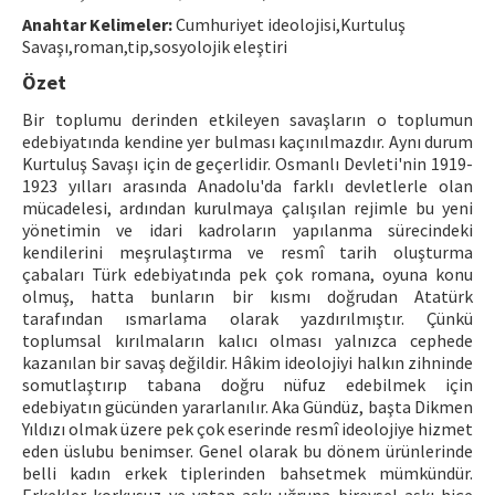
Anahtar Kelimeler:
Cumhuriyet ideolojisi,Kurtuluş
ISSN: 1010-867X · e-ISSN: 2667-8713
Savaşı,roman,tip,sosyolojik eleştiri
Özet
Bir toplumu derinden etkileyen savaşların o toplumun
edebiyatında kendine yer bulması kaçınılmazdır. Aynı durum
Kurtuluş Savaşı için de geçerlidir. Osmanlı Devleti'nin 1919-
1923 yılları arasında Anadolu'da farklı devletlerle olan
mücadelesi, ardından kurulmaya çalışılan rejimle bu yeni
yönetimin ve idari kadroların yapılanma sürecindeki
kendilerini meşrulaştırma ve resmî tarih oluşturma
çabaları Türk edebiyatında pek çok romana, oyuna konu
olmuş, hatta bunların bir kısmı doğrudan Atatürk
tarafından ısmarlama olarak yazdırılmıştır. Çünkü
toplumsal kırılmaların kalıcı olması yalnızca cephede
kazanılan bir savaş değildir. Hâkim ideolojiyi halkın zihninde
somutlaştırıp tabana doğru nüfuz edebilmek için
edebiyatın gücünden yararlanılır. Aka Gündüz, başta Dikmen
Yıldızı olmak üzere pek çok eserinde resmî ideolojiye hizmet
eden üslubu benimser. Genel olarak bu dönem ürünlerinde
belli kadın erkek tiplerinden bahsetmek mümkündür.