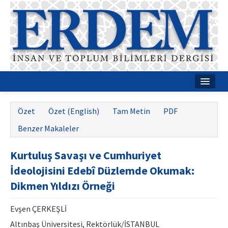
Ana Sayfa
Özet
Özet (English)
Tam Metin
PDF
Hakkımızda
Benzer Makaleler
Dergi Kurulları
Kurtuluş Savaşı ve Cumhuriyet
Rehberler
İdeolojisini Edebî Düzlemde Okumak:
Yayın Politikaları
Dikmen Yıldızı Örneği
Yazım Kuralları
Evşen ÇERKEŞLİ
İletişim
Altınbaş Üniversitesi, Rektörlük/İSTANBUL