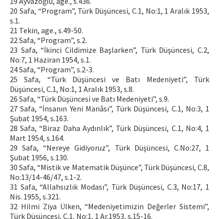
19 Ayvazoğlu, age., s.436.
20 Safa, “Program”, Türk Düşüncesi, C.1, No:1, 1 Aralık 1953,
s.1.
21 Tekin, age., s.49-50.
22 Safa, “Program”, s.2.
23 Safa, “İkinci Cildimize Başlarken”, Türk Düşüncesi, C.2,
No:7, 1 Haziran 1954, s.1.
24 Safa, “Program”, s.2-3.
25 Safa, “Türk Düşüncesi ve Batı Medeniyeti”, Türk
Düşüncesi, C.1, No:1, 1 Aralık 1953, s.8.
26 Safa, “Türk Düşüncesi ve Batı Medeniyeti”, s.9.
27 Safa, “İnsanın Yeni Manâsı”, Türk Düşüncesi, C.1, No:3, 1
Şubat 1954, s.163.
28 Safa, “Biraz Daha Aydınlık”, Türk Düşüncesi, C.1, No:4, 1
Mart 1954, s.164.
29 Safa, “Nereye Gidiyoruz”, Türk Düşüncesi, C.No:27, 1
Şubat 1956, s.130.
30 Safa, “Mistik ve Matematik Düşünce”, Türk Düşüncesi, C.8,
No:13/14-46/47, s.1-2.
31 Safa, “Allahsızlık Modası”, Türk Düşüncesi, C.3, No:17, 1
Nis. 1955, s.321.
32 Hilmi Ziya Ülken, “Medeniyetimizin Değerler Sistemi”,
Türk Düşüncesi, C.1, No:1, 1 Ar.1953, s.15-16.