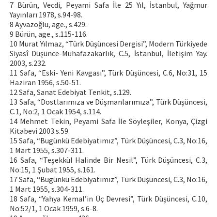
7 Bürün, Vecdi, Peyami Safa İle 25 Yıl, İstanbul, Yağmur
Yayınları 1978, s.94-98.
8 Ayvazoğlu, age., s.429.
9 Bürün, age., s.115-116.
10 Murat Yılmaz, “Türk Düşüncesi Dergisi”, Modern Türkiyede
Siyasî Düşünce-Muhafazakarlık, C.5, İstanbul, İletişim Yay.
2003, s.232.
11 Safa, “Eski- Yeni Kavgası”, Türk Düşüncesi, C.6, No:31, 15
Haziran 1956, s.50-51.
12 Safa, Sanat Edebiyat Tenkit, s.129.
13 Safa, “Dostlarımıza ve Düşmanlarımıza”, Türk Düşüncesi,
C.1, No:2, 1 Ocak 1954, s.114.
14 Mehmet Tekin, Peyami Safa İle Söyleşiler, Konya, Çizgi
Kitabevi 2003.s.59.
15 Safa, “Bugünkü Edebiyatımız”, Türk Düşüncesi, C.3, No:16,
1 Mart 1955, s.307-311.
16 Safa, “Teşekkül Halinde Bir Nesil”, Türk Düşüncesi, C.3,
No:15, 1 Şubat 1955, s.161.
17 Safa, “Bugünkü Edebiyatımız”, Türk Düşüncesi, C.3, No:16,
1 Mart 1955, s.304-311.
18 Safa, “Yahya Kemal’in Üç Devresi”, Türk Düşüncesi, C.10,
No:52/1, 1 Ocak 1959, s.6-8.