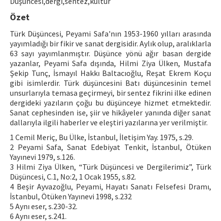
Düşüncesi,dergi,sentez,kültür
Özet
ISSN: 1010-867X · e-ISSN: 2667-8713
Türk Düşüncesi, Peyami Safa'nın 1953-1960 yılları arasında
yayımladığı bir fikir ve sanat dergisidir. Aylık olup, aralıklarla
63 sayı yayımlanmıştır. Düşünce yönü ağır basan dergide
yazanlar, Peyami Safa dışında, Hilmi Ziya Ülken, Mustafa
Şekip Tunç, İsmayıl Hakkı Baltacıoğlu, Reşat Ekrem Koçu
gibi isimlerdir. Türk düşüncesini Batı düşüncesinin temel
unsurlarıyla temasa geçirmeyi, bir sentez fikrini ilke edinen
dergideki yazıların çoğu bu düşünceye hizmet etmektedir.
Sanat cephesinden ise, şiir ve hikâyeler yanında diğer sanat
dallarıyla ilgili haberler ve eleştiri yazılarına yer verilmiştir.
1 Cemil Meriç, Bu Ülke, İstanbul, İletişim Yay. 1975, s.29.
2 Peyami Safa, Sanat Edebiyat Tenkit, İstanbul, Ötüken
Yayınevi 1979, s.126.
3 Hilmi Ziya Ülken, “Türk Düşüncesi ve Dergilerimiz”, Türk
Düşüncesi, C.1, No:2, 1 Ocak 1955, s.82.
4 Beşir Ayvazoğlu, Peyami, Hayatı Sanatı Felsefesi Dramı,
İstanbul, Ötüken Yayınevi 1998, s.232
5 Aynı eser, s.230-32.
6 Aynı eser, s.241.