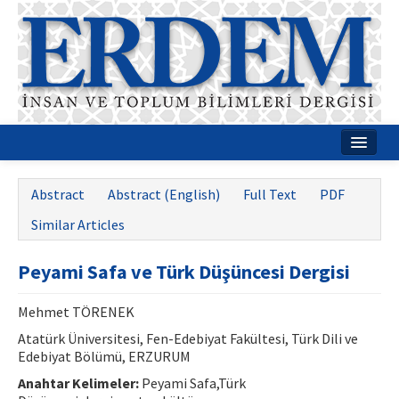
Home
Abstract
Abstract (English)
Full Text
PDF
About
Similar Articles
Journal Boards
Peyami Safa ve Türk Düşüncesi Dergisi
Guides
Mehmet TÖRENEK
Publication Policies
Atatürk Üniversitesi, Fen-Edebiyat Fakültesi, Türk Dili ve
Writing Rules
Edebiyat Bölümü, ERZURUM
Anahtar Kelimeler:
Peyami Safa,Türk
Contact Us