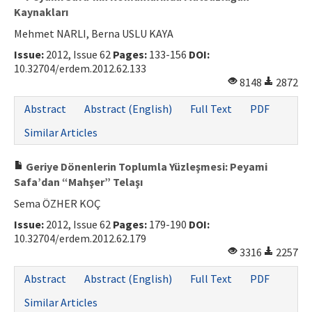
Kaynakları
Mehmet NARLI, Berna USLU KAYA
Issue:
2012, Issue 62
Pages:
133-156
DOI:
10.32704/erdem.2012.62.133
8148
2872
Abstract
Abstract (English)
Full Text
PDF
Similar Articles
Geriye Dönenlerin Toplumla Yüzleşmesi: Peyami
Safa’dan “Mahşer” Telaşı
Sema ÖZHER KOÇ
Issue:
2012, Issue 62
Pages:
179-190
DOI:
10.32704/erdem.2012.62.179
3316
2257
Abstract
Abstract (English)
Full Text
PDF
Similar Articles