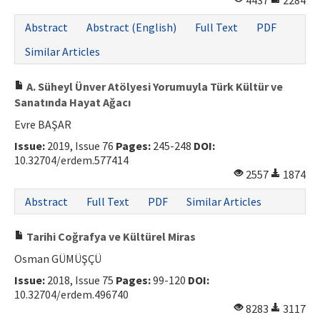
4437
2284
ISSN: 1010-867X · e-ISSN: 2667-8713
Abstract
Abstract (English)
Full Text
PDF
Similar Articles
A. Süheyl Ünver Atölyesi Yorumuyla Türk Kültür ve
Sanatında Hayat Ağacı
Evre BAŞAR
Issue:
2019, Issue 76
Pages:
245-248
DOI:
10.32704/erdem.577414
2557
1874
Abstract
Full Text
PDF
Similar Articles
Tarihi Coğrafya ve Kültürel Miras
Osman GÜMÜŞÇÜ
Issue:
2018, Issue 75
Pages:
99-120
DOI:
10.32704/erdem.496740
8283
3117