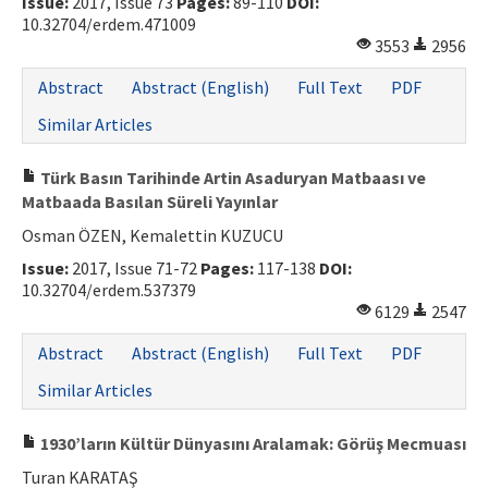
Issue:
2017, Issue 73
Pages:
89-110
DOI:
10.32704/erdem.471009
3553
2956
Abstract
Abstract (English)
Full Text
PDF
Similar Articles
Türk Basın Tarihinde Artin Asaduryan Matbaası ve
Matbaada Basılan Süreli Yayınlar
Osman ÖZEN, Kemalettin KUZUCU
Issue:
2017, Issue 71-72
Pages:
117-138
DOI:
10.32704/erdem.537379
6129
2547
Abstract
Abstract (English)
Full Text
PDF
Similar Articles
1930’ların Kültür Dünyasını Aralamak: Görüş Mecmuası
Turan KARATAŞ