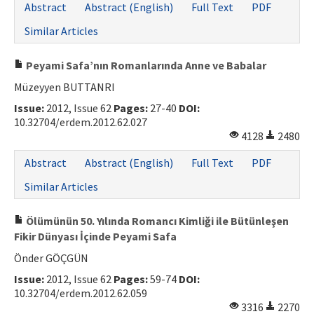
Abstract
Abstract (English)
Full Text
PDF
Similar Articles
Peyami Safa’nın Romanlarında Anne ve Babalar
Müzeyyen BUTTANRI
Issue:
2012, Issue 62
Pages:
27-40
DOI:
10.32704/erdem.2012.62.027
4128
2480
Abstract
Abstract (English)
Full Text
PDF
Similar Articles
Ölümünün 50. Yılında Romancı Kimliği ile Bütünleşen
Fikir Dünyası İçinde Peyami Safa
Önder GÖÇGÜN
Issue:
2012, Issue 62
Pages:
59-74
DOI:
10.32704/erdem.2012.62.059
3316
2270