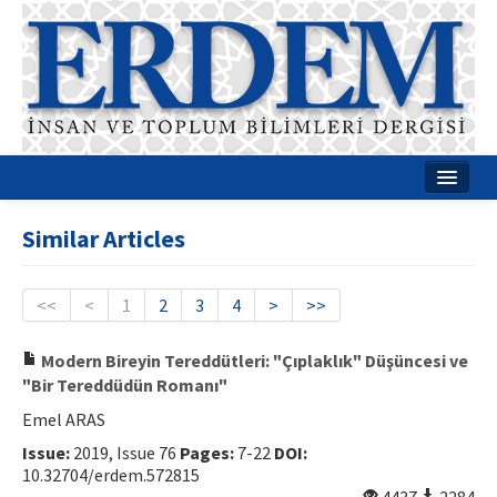
Home
Similar Articles
About
Journal Boards
<<
<
1
2
3
4
>
>>
Guides
Modern Bireyin Tereddütleri: "Çıplaklık" Düşüncesi ve
"Bir Tereddüdün Romanı"
Publication Policies
Emel ARAS
Writing Rules
Issue:
2019, Issue 76
Pages:
7-22
DOI:
10.32704/erdem.572815
Contact Us