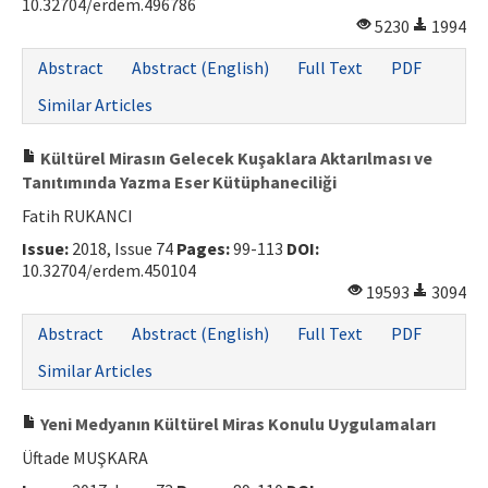
10.32704/erdem.496786
5230
1994
Abstract
Abstract (English)
Full Text
PDF
Similar Articles
Kültürel Mirasın Gelecek Kuşaklara Aktarılması ve
Tanıtımında Yazma Eser Kütüphaneciliği
Fatih RUKANCI
Issue:
2018, Issue 74
Pages:
99-113
DOI:
10.32704/erdem.450104
19593
3094
Abstract
Abstract (English)
Full Text
PDF
Similar Articles
Yeni Medyanın Kültürel Miras Konulu Uygulamaları
Üftade MUŞKARA