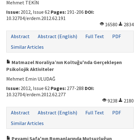
Mehmet TEKİN
Issue:
2012, Issue 62
Pages:
191-206
DOI:
10.32704/erdem.2012.62.191
16580
2834
Abstract
Abstract (English)
Full Text
PDF
Similar Articles
Matmazel Noraliya’nın Koltuğu'nda Gerçekleşen
Psikolojik Aktiviteler
Mehmet Emin ULUDAĞ
Issue:
2012, Issue 62
Pages:
277-288
DOI:
10.32704/erdem.2012.62.277
9238
2180
Abstract
Abstract (English)
Full Text
PDF
Similar Articles
Peyami Safa'nın Romanlarında Mutsuzluğun