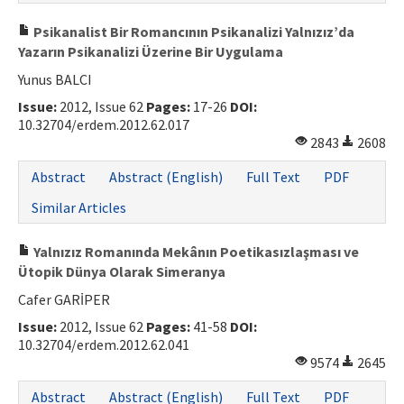
Psikanalist Bir Romancının Psikanalizi Yalnızız’da
Yazarın Psikanalizi Üzerine Bir Uygulama
Yunus BALCI
Issue:
2012, Issue 62
Pages:
17-26
DOI:
10.32704/erdem.2012.62.017
2843
2608
Abstract
Abstract (English)
Full Text
PDF
Similar Articles
Yalnızız Romanında Mekânın Poetikasızlaşması ve
Ütopik Dünya Olarak Simeranya
Cafer GARİPER
Issue:
2012, Issue 62
Pages:
41-58
DOI:
10.32704/erdem.2012.62.041
9574
2645
Abstract
Abstract (English)
Full Text
PDF