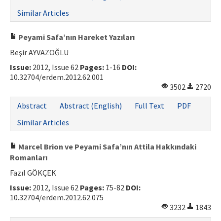
Similar Articles
Peyami Safa’nın Hareket Yazıları
Beşir AYVAZOĞLU
Issue:
2012, Issue 62
Pages:
1-16
DOI:
10.32704/erdem.2012.62.001
3502
2720
Abstract
Abstract (English)
Full Text
PDF
Similar Articles
Marcel Brion ve Peyami Safa’nın Attila Hakkındaki
Romanları
Fazıl GÖKÇEK
Issue:
2012, Issue 62
Pages:
75-82
DOI:
10.32704/erdem.2012.62.075
3232
1843