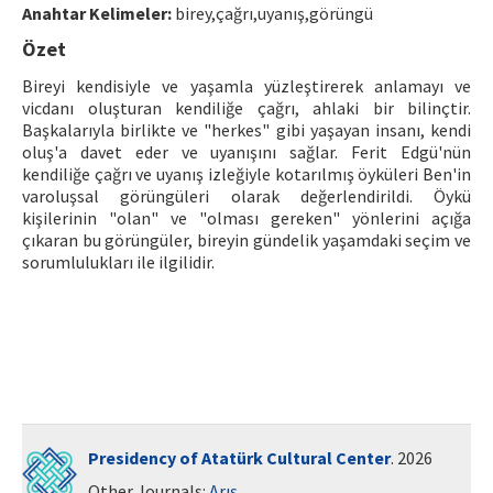
Anahtar Kelimeler:
birey,çağrı,uyanış,görüngü
ISSN: 1010-867X · e-ISSN: 2667-8713
Özet
Bireyi kendisiyle ve yaşamla yüzleştirerek anlamayı ve
vicdanı oluşturan kendiliğe çağrı, ahlaki bir bilinçtir.
Başkalarıyla birlikte ve "herkes" gibi yaşayan insanı, kendi
oluş'a davet eder ve uyanışını sağlar. Ferit Edgü'nün
kendiliğe çağrı ve uyanış izleğiyle kotarılmış öyküleri Ben'in
varoluşsal görüngüleri olarak değerlendirildi. Öykü
kişilerinin "olan" ve "olması gereken" yönlerini açığa
çıkaran bu görüngüler, bireyin gündelik yaşamdaki seçim ve
sorumlulukları ile ilgilidir.
Presidency of Atatürk Cultural Center
. 2026
Other Journals:
Arış