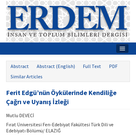
Home
Abstract
Abstract (English)
Full Text
PDF
About
Similar Articles
Journal Boards
Ferit Edgü’nün Öykülerinde Kendiliğe
Guides
Çağrı ve Uyanış İzleği
Publication Policies
Mutlu DEVECİ
Writing Rules
Fırat Üniversitesi Fen-Edebiyat Fakültesi Türk Dili ve
Edebiyatı Bölümü/ ELAZIĞ
Contact Us