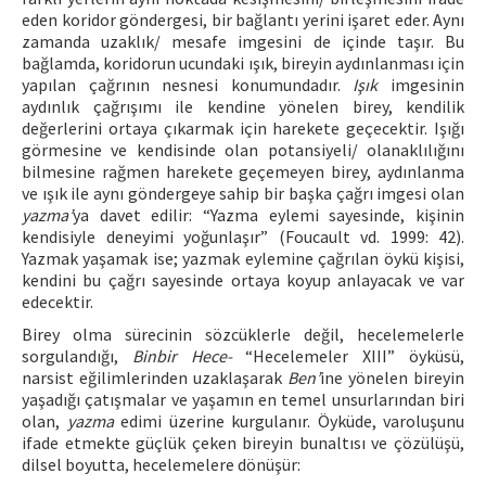
eden koridor göndergesi, bir bağlantı yerini işaret eder. Aynı
zamanda uzaklık/ mesafe imgesini de içinde taşır. Bu
bağlamda, koridorun ucundaki ışık, bireyin aydınlanması için
yapılan çağrının nesnesi konumundadır.
Işık
imgesinin
aydınlık çağrışımı ile kendine yönelen birey, kendilik
değerlerini ortaya çıkarmak için harekete geçecektir. Işığı
görmesine ve kendisinde olan potansiyeli/ olanaklılığını
bilmesine rağmen harekete geçemeyen birey, aydınlanma
ve ışık ile aynı göndergeye sahip bir başka çağrı imgesi olan
yazma’
ya davet edilir: “Yazma eylemi sayesinde, kişinin
kendisiyle deneyimi yoğunlaşır” (Foucault vd. 1999: 42).
Yazmak yaşamak ise; yazmak eylemine çağrılan öykü kişisi,
kendini bu çağrı sayesinde ortaya koyup anlayacak ve var
edecektir.
Birey olma sürecinin sözcüklerle değil, hecelemelerle
sorgulandığı,
Binbir Hece-
“Hecelemeler XIII” öyküsü,
narsist eğilimlerinden uzaklaşarak
Ben’
ine yönelen bireyin
yaşadığı çatışmalar ve yaşamın en temel unsurlarından biri
olan,
yazma
edimi üzerine kurgulanır. Öyküde, varoluşunu
ifade etmekte güçlük çeken bireyin bunaltısı ve çözülüşü,
dilsel boyutta, hecelemelere dönüşür: