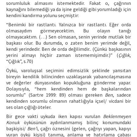
sorumluluk almasını istemektedir. Fakat o, çağrının
kaynağını bilemediği ya da işine geldiği gibi yorumladığı için
kendini kandırma yolunu seçmiştir:
“Benimki bir rastlantı. Yalnızca bir rastlantı. Eğer orda
olmasaydım görmeyecektim. Bu olayın tanığı
olmayacaktım. (…) Sen olmasan, senin yerinde mutlak bir
başkası olur. Bu durumda, o zaten benim yerimde değil,
kendi yerindedir. Ben de orda değilimdir.. (Çünkü başkasının
yerini almayı hiçbir zaman istememişimdir.)” (
Çığlık
,
“Çığlık”, s.70)
Öykü, varoluşsal seçimini edimsizlik şeklinde yansıtan
bireyin kendilik bilincinden uzaklaşarak yabancılaşmasına
ve değerler dünyasından kopukluğuna gönderme yapar.
Dolayısıyla, “hem kendinden hem de başkalarından
sorumlu” (Sartre 1999: 89) olması gereken
Ben
, sadece
kendinden sorumlu olmanın rahatlığıyla içsel/ vicdani bir
ses olan çığlığı öteler.
Bir gece vakti uykuda iken kapısı vurulan
Beklenmeyen
Konuk
öyküsünün aydınlanmamış bilinç konumundaki
başkişisi/
Ben’
i, çağrı öznesini (gelen, çağrıyı yapan, kapıyı
vuran öykü kişisi) tanıma, anlama ve hatırlama çabası