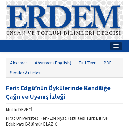
Home
Abstract
Abstract (English)
Full Text
PDF
About
Similar Articles
Journal Boards
Ferit Edgü’nün Öykülerinde Kendiliğe
Guides
Çağrı ve Uyanış İzleği
Publication Policies
Mutlu DEVECİ
Writing Rules
Fırat Üniversitesi Fen-Edebiyat Fakültesi Türk Dili ve
Edebiyatı Bölümü/ ELAZIĞ
Contact Us