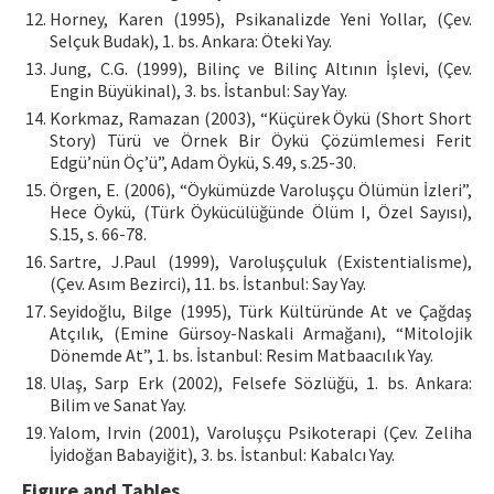
Horney, Karen (1995), Psikanalizde Yeni Yollar, (Çev.
Selçuk Budak), 1. bs. Ankara: Öteki Yay.
Jung, C.G. (1999), Bilinç ve Bilinç Altının İşlevi, (Çev.
Engin Büyükinal), 3. bs. İstanbul: Say Yay.
Korkmaz, Ramazan (2003), “Küçürek Öykü (Short Short
Story) Türü ve Örnek Bir Öykü Çözümlemesi Ferit
Edgü’nün Öç’ü”, Adam Öykü, S.49, s.25-30.
Örgen, E. (2006), “Öykümüzde Varoluşçu Ölümün İzleri”,
Hece Öykü, (Türk Öykücülüğünde Ölüm I, Özel Sayısı),
S.15, s. 66-78.
Sartre, J.Paul (1999), Varoluşçuluk (Existentialisme),
(Çev. Asım Bezirci), 11. bs. İstanbul: Say Yay.
Seyidoğlu, Bilge (1995), Türk Kültüründe At ve Çağdaş
Atçılık, (Emine Gürsoy-Naskali Armağanı), “Mitolojik
Dönemde At”, 1. bs. İstanbul: Resim Matbaacılık Yay.
Ulaş, Sarp Erk (2002), Felsefe Sözlüğü, 1. bs. Ankara:
Bilim ve Sanat Yay.
Yalom, Irvin (2001), Varoluşçu Psikoterapi (Çev. Zeliha
İyidoğan Babayiğit), 3. bs. İstanbul: Kabalcı Yay.
Figure and Tables