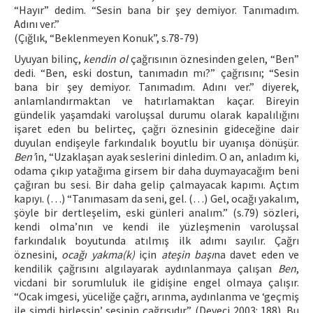
“Hayır” dedim. “Sesin bana bir şey demiyor. Tanımadım.
Adını ver.”
(Çığlık, “Beklenmeyen Konuk”, s.78-79)
Uyuyan bilinç,
kendin ol
çağrısının öznesinden gelen, “Ben”
dedi. “Ben, eski dostun, tanımadın mı?” çağrısını; “Sesin
bana bir şey demiyor. Tanımadım. Adını ver.” diyerek,
anlamlandırmaktan ve hatırlamaktan kaçar. Bireyin
gündelik yaşamdaki varoluşsal durumu olarak kapalılığını
işaret eden bu belirteç, çağrı öznesinin gideceğine dair
duyulan endişeyle farkındalık boyutlu bir uyanışa dönüşür.
Ben’
in, “Uzaklaşan ayak seslerini dinledim. O an, anladım ki,
odama çıkıp yatağıma girsem bir daha duymayacağım beni
çağıran bu sesi. Bir daha gelip çalmayacak kapımı. Açtım
kapıyı. (…) “Tanımasam da seni, gel. (…) Gel, ocağı yakalım,
şöyle bir dertleşelim, eski günleri analım.” (s.79) sözleri,
kendi olma’nın ve kendi ile yüzleşmenin varoluşsal
farkındalık boyutunda atılmış ilk adımı sayılır. Çağrı
öznesini,
ocağı yakma(k)
için
ateşin başı
na davet eden ve
kendilik çağrısını algılayarak aydınlanmaya çalışan
Ben
,
vicdani bir sorumluluk ile gidişine engel olmaya çalışır.
“Ocak imgesi, yüceliğe çağrı, arınma, aydınlanma ve ‘geçmiş
ile şimdi birleşsin’ sesinin çağrısıdır” (Deveci 2003: 188). Bu