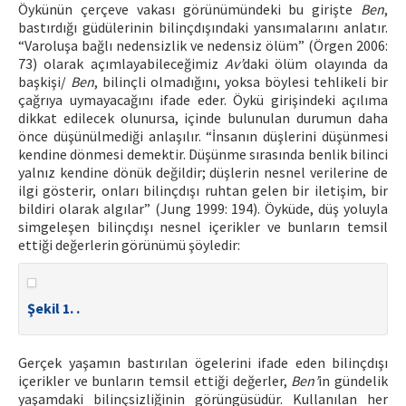
Öykünün çerçeve vakası görünümündeki bu girişte
Ben
,
bastırdığı güdülerinin bilinçdışındaki yansımalarını anlatır.
“Varoluşa bağlı nedensizlik ve nedensiz ölüm” (Örgen 2006:
73) olarak açımlayabileceğimiz
Av’
daki ölüm olayında da
başkişi/
Ben
, bilinçli olmadığını, yoksa böylesi tehlikeli bir
çağrıya uymayacağını ifade eder. Öykü girişindeki açılıma
dikkat edilecek olunursa, içinde bulunulan durumun daha
önce düşünülmediği anlaşılır. “İnsanın düşlerini düşünmesi
kendine dönmesi demektir. Düşünme sırasında benlik bilinci
yalnız kendine dönük değildir; düşlerin nesnel verilerine de
ilgi gösterir, onları bilinçdışı ruhtan gelen bir iletişim, bir
bildiri olarak algılar” (Jung 1999: 194). Öyküde, düş yoluyla
simgeleşen bilinçdışı nesnel içerikler ve bunların temsil
ettiği değerlerin görünümü şöyledir:
Şekil 1. .
Gerçek yaşamın bastırılan ögelerini ifade eden bilinçdışı
içerikler ve bunların temsil ettiği değerler,
Ben’
in gündelik
yaşamdaki bilinçsizliğinin görüngüsüdür. Kullanılan her