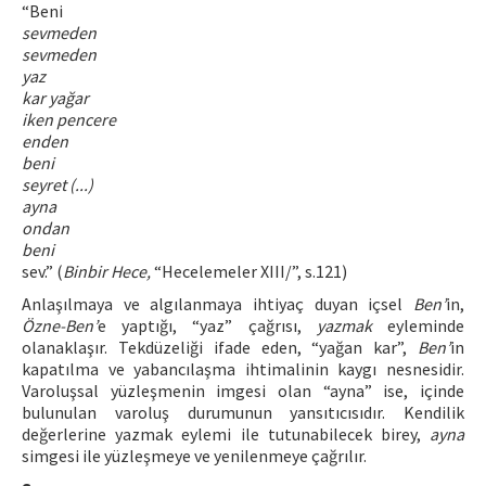
“Beni
sevmeden
sevmeden
yaz
kar yağar
iken pencere
enden
beni
seyret (...)
ayna
ondan
beni
sev.” (
Binbir Hece,
“Hecelemeler XIII/”, s.121)
Anlaşılmaya ve algılanmaya ihtiyaç duyan içsel
Ben’
in,
Özne-Ben’
e yaptığı, “yaz” çağrısı,
yazmak
eyleminde
olanaklaşır. Tekdüzeliği ifade eden, “yağan kar”,
Ben’
in
kapatılma ve yabancılaşma ihtimalinin kaygı nesnesidir.
Varoluşsal yüzleşmenin imgesi olan “ayna” ise, içinde
bulunulan varoluş durumunun yansıtıcısıdır. Kendilik
değerlerine yazmak eylemi ile tutunabilecek birey,
ayna
simgesi ile yüzleşmeye ve yenilenmeye çağrılır.