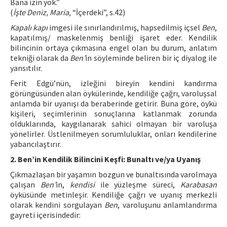
Bana izin yok.”
(
İşte Deniz, Maria,
“İçerdeki”, s.42)
Kapalı kapı
imgesi ile sınırlandırılmış, hapsedilmiş içsel
Ben
,
kapatılmış/ maskelenmiş benliği işaret eder. Kendilik
bilincinin ortaya çıkmasına engel olan bu durum, anlatım
tekniği olarak da
Ben’
in söyleminde beliren bir iç diyalog ile
yansıtılır.
Ferit Edgü’nün, izleğini bireyin kendini kandırma
görüngüsünden alan öykülerinde, kendiliğe çağrı, varoluşsal
anlamda bir uyanışı da beraberinde getirir. Buna göre, öykü
kişileri, seçimlerinin sonuçlarına katlanmak zorunda
olduklarında, kaygılanarak sahici olmayan bir varoluşa
yönelirler. Üstlenilmeyen sorumluluklar, onları kendilerine
yabancılaştırır.
2. Ben’in Kendilik Bilincini Keşfi: Bunaltı ve/ya Uyanış
Çıkmazlaşan bir yaşamın bozgun ve bunaltısında varolmaya
çalışan
Ben’
in,
kendisi
ile yüzleşme süreci,
Karabasan
öyküsünde metinleşir. Kendiliğe çağrı ve uyanış merkezli
olarak kendini sorgulayan
Ben
, varoluşunu anlamlandırma
gayreti içerisindedir: