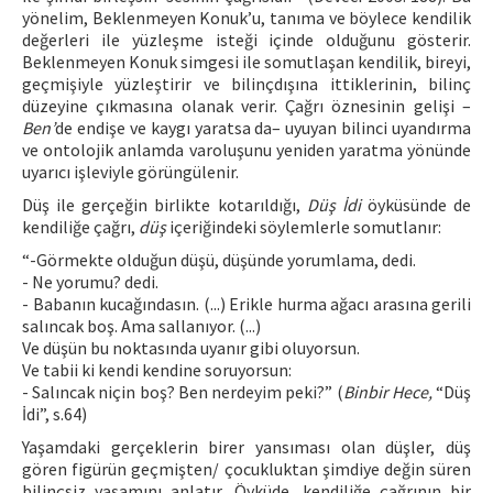
yönelim, Beklenmeyen Konuk’u, tanıma ve böylece kendilik
değerleri ile yüzleşme isteği içinde olduğunu gösterir.
Beklenmeyen Konuk simgesi ile somutlaşan kendilik, bireyi,
geçmişiyle yüzleştirir ve bilinçdışına ittiklerinin, bilinç
düzeyine çıkmasına olanak verir. Çağrı öznesinin gelişi –
Ben’
de endişe ve kaygı yaratsa da– uyuyan bilinci uyandırma
ve ontolojik anlamda varoluşunu yeniden yaratma yönünde
uyarıcı işleviyle görüngülenir.
Düş ile gerçeğin birlikte kotarıldığı,
Düş İdi
öyküsünde de
kendiliğe çağrı,
düş
içeriğindeki söylemlerle somutlanır:
“-Görmekte olduğun düşü, düşünde yorumlama, dedi.
- Ne yorumu? dedi.
- Babanın kucağındasın. (...) Erikle hurma ağacı arasına gerili
salıncak boş. Ama sallanıyor. (...)
Ve düşün bu noktasında uyanır gibi oluyorsun.
Ve tabii ki kendi kendine soruyorsun:
- Salıncak niçin boş? Ben nerdeyim peki?” (
Binbir Hece,
“Düş
İdi”, s.64)
Yaşamdaki gerçeklerin birer yansıması olan düşler, düş
gören figürün geçmişten/ çocukluktan şimdiye değin süren
bilinçsiz yaşamını anlatır. Öyküde, kendiliğe çağrının bir