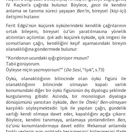
IV. Kaçkın’a çağrıda bulunur. Böylece,
gece
ile kendini
anlama ve tanıma süreci yaşayan
Ben’
in, bireysel (kişi-içi)
iletişimi hızlanır.
Ferit Edgü’nün küçürek öykülerindeki kendilik çağrılarının
ortak bileşeni, bireysel öz’ün yaratılmasına yönelik
atılımları açılımlar.
Işık
adlı küçürek öyküde, ışık imgesi ile
somutlanan çağrı, kendiliğini keşif aşamasındaki bireyin
olanaklılığına göndermede bulunur:
“Koridorun ucundaki ışığı görüyor musun?
Tabii görüyorum.
Öyleyse niçin yazmıyorsun?” (
Do Sesi,
“Işık”, s.73)
Öykü, olanaklılığının bilincinde olan öykü figürü ile
olanaklılığının bilincinde olmayan kapalı varlık
konumundaki diğer bir öykü figürünün dış diyalogu şeklinde
kurgulanmış gibidir. Aslında, bir monologun diyaloga
dönüşümünü yansıtan öyküde,
Ben
ile
Öteki/ Ben-olmayan
karşılıklı söyleşmektedir. Işık ile yapılan çağrı, gündelik
varlığı kendi olmaya davet eder, kapalılığını açığa çıkarır.
Böylece, kendini tanımaya, anlamaya yönlendirilen
Ben
,
öz’ünü konumlandırmaya davet edilir. Mekansal anlamda
farklı yerlerin aynı noktada kesişmesini/ birleşmesini ifade