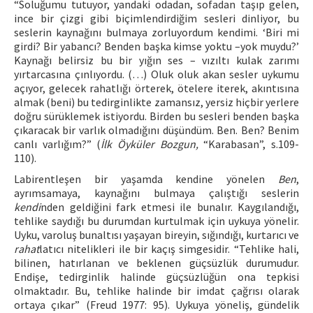
“Soluğumu tutuyor, yandaki odadan, sofadan taşıp gelen,
ince bir çizgi gibi biçimlendirdiğim sesleri dinliyor, bu
seslerin kaynağını bulmaya zorluyordum kendimi. ‘Biri mi
girdi? Bir yabancı? Benden başka kimse yoktu –yok muydu?’
Kaynağı belirsiz bu bir yığın ses – vızıltı kulak zarımı
yırtarcasına çınlıyordu. (…) Oluk oluk akan sesler uykumu
açıyor, gelecek rahatlığı örterek, ötelere iterek, akıntısına
almak (beni) bu tedirginlikte zamansız, yersiz hiçbir yerlere
doğru sürüklemek istiyordu. Birden bu sesleri benden başka
çıkaracak bir varlık olmadığını düşündüm. Ben. Ben? Benim
canlı varlığım?” (
İlk Öyküler Bozgun,
“Karabasan”, s.109-
110).
Labirentleşen bir yaşamda kendine yönelen
Ben
,
ayrımsamaya, kaynağını bulmaya çalıştığı seslerin
kendi
nden geldiğini fark etmesi ile bunalır. Kaygılandığı,
tehlike saydığı bu durumdan kurtulmak için uykuya yönelir.
Uyku, varoluş bunaltısı yaşayan bireyin, sığındığı, kurtarıcı ve
rahat
latıcı nitelikleri ile bir kaçış simgesidir. “Tehlike hali,
bilinen, hatırlanan ve beklenen güçsüzlük durumudur.
Endişe, tedirginlik halinde güçsüzlüğün ona tepkisi
olmaktadır. Bu, tehlike halinde bir imdat çağrısı olarak
ortaya çıkar” (Freud 1977: 95). Uykuya yöneliş, gündelik