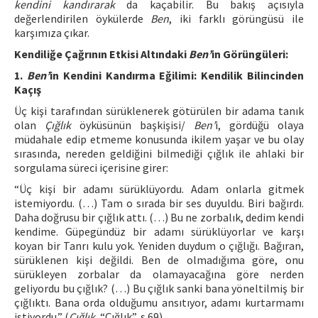
kendini kandırarak
da kaçabilir. Bu bakış açısıyla
değerlendirilen öykülerde
Ben
, iki farklı görüngüsü ile
karşımıza çıkar.
Kendiliğe Çağrının Etkisi Altındaki
Ben’
in Görüngüleri:
1.
Ben’
in Kendini Kandırma Eğilimi: Kendilik Bilincinden
Kaçış
Üç kişi tarafından sürüklenerek götürülen bir adama tanık
olan
Çığlık
öyküsünün başkişisi/
Ben’
i, gördüğü olaya
müdahale edip etmeme konusunda ikilem yaşar ve bu olay
sırasında, nereden geldiğini bilmediği çığlık ile ahlaki bir
sorgulama süreci içerisine girer:
“Üç kişi bir adamı sürüklüyordu. Adam onlarla gitmek
istemiyordu. (…) Tam o sırada bir ses duyuldu. Biri bağırdı.
Daha doğrusu bir çığlık attı. (…) Bu ne zorbalık, dedim kendi
kendime. Güpegündüz bir adamı sürüklüyorlar ve karşı
koyan bir Tanrı kulu yok. Yeniden duydum o çığlığı. Bağıran,
sürüklenen kişi değildi. Ben de olmadığıma göre, onu
sürükleyen zorbalar da olamayacağına göre nerden
geliyordu bu çığlık? (…) Bu çığlık sanki bana yöneltilmiş bir
çığlıktı. Bana orda olduğumu ansıtıyor, adamı kurtarmamı
istiyordu.” (
Çığlık
, “Çığlık”, s.69).