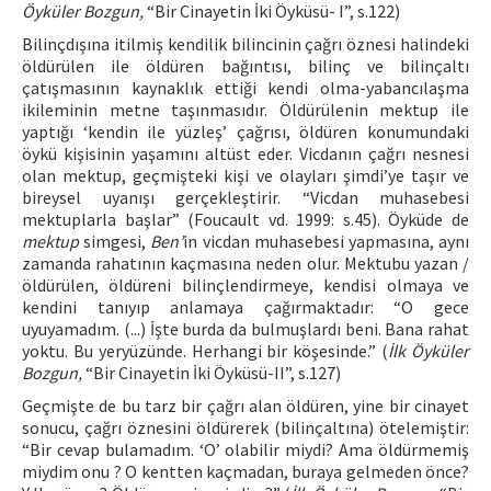
Öyküler Bozgun,
“Bir Cinayetin İki Öyküsü- I”, s.122)
Bilinçdışına itilmiş kendilik bilincinin çağrı öznesi halindeki
öldürülen ile öldüren bağıntısı, bilinç ve bilinçaltı
çatışmasının kaynaklık ettiği kendi olma-yabancılaşma
ikileminin metne taşınmasıdır. Öldürülenin mektup ile
yaptığı ‘kendin ile yüzleş’ çağrısı, öldüren konumundaki
öykü kişisinin yaşamını altüst eder. Vicdanın çağrı nesnesi
olan mektup, geçmişteki kişi ve olayları şimdi’ye taşır ve
bireysel uyanışı gerçekleştirir. “Vicdan muhasebesi
mektuplarla başlar” (Foucault vd. 1999: s.45). Öyküde de
mektup
simgesi,
Ben’
in vicdan muhasebesi yapmasına, aynı
zamanda rahatının kaçmasına neden olur. Mektubu yazan /
öldürülen, öldüreni bilinçlendirmeye, kendisi olmaya ve
kendini tanıyıp anlamaya çağırmaktadır: “O gece
uyuyamadım. (...) İşte burda da bulmuşlardı beni. Bana rahat
yoktu. Bu yeryüzünde. Herhangi bir köşesinde.” (
İlk Öyküler
Bozgun,
“Bir Cinayetin İki Öyküsü-II”, s.127)
Geçmişte de bu tarz bir çağrı alan öldüren, yine bir cinayet
sonucu, çağrı öznesini öldürerek (bilinçaltına) ötelemiştir:
“Bir cevap bulamadım. ‘O’ olabilir miydi? Ama öldürmemiş
miydim onu ? O kentten kaçmadan, buraya gelmeden önce?