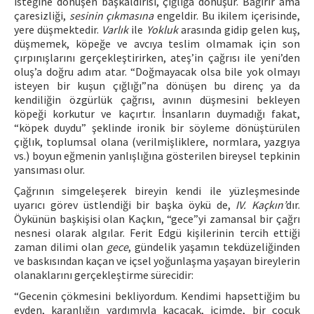
isteğine dönüşen başkaldırısı, çığlığa dönüşür. Bağırır ama
çaresizliği,
sesinin çıkmasına
engeldir. Bu ikilem içerisinde,
yere düşmektedir.
Varlık
ile
Yokluk
arasında gidip gelen kuş,
düşmemek, köpeğe ve avcıya teslim olmamak için son
çırpınışlarını gerçekleştirirken, ateş’in çağrısı ile yeni’den
oluş’a doğru adım atar. “Doğmayacak olsa bile yok olmayı
isteyen bir kuşun çığlığı”na dönüşen bu direnç ya da
kendiliğin özgürlük çağrısı, avının düşmesini bekleyen
köpeği korkutur ve kaçırtır. İnsanların duymadığı fakat,
“köpek duydu” şeklinde ironik bir söyleme dönüştürülen
çığlık, toplumsal olana (verilmişliklere, normlara, yazgıya
vs.) boyun eğmenin yanlışlığına gösterilen bireysel tepkinin
yansıması olur.
Çağrının simgeleşerek bireyin kendi ile yüzleşmesinde
uyarıcı görev üstlendiği bir başka öykü de,
IV. Kaçkın’
dır.
Öykünün başkişisi olan Kaçkın, “gece”yi zamansal bir çağrı
nesnesi olarak algılar. Ferit Edgü kişilerinin tercih ettiği
zaman dilimi olan
gece
, gündelik yaşamın tekdüzeliğinden
ve baskısından kaçan ve içsel yoğunlaşma yaşayan bireylerin
olanaklarını gerçekleştirme sürecidir:
“Gecenin çökmesini bekliyordum. Kendimi hapsettiğim bu
evden, karanlığın yardımıyla kaçacak, içimde, bir çocuk