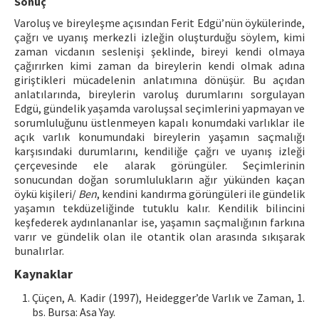
Sonuç
Varoluş ve bireyleşme açısından Ferit Edgü’nün öykülerinde,
çağrı ve uyanış merkezli izleğin oluşturduğu söylem, kimi
zaman vicdanın seslenişi şeklinde, bireyi kendi olmaya
çağırırken kimi zaman da bireylerin kendi olmak adına
giriştikleri mücadelenin anlatımına dönüşür. Bu açıdan
anlatılarında, bireylerin varoluş durumlarını sorgulayan
Edgü, gündelik yaşamda varoluşsal seçimlerini yapmayan ve
sorumluluğunu üstlenmeyen kapalı konumdaki varlıklar ile
açık varlık konumundaki bireylerin yaşamın saçmalığı
karşısındaki durumlarını, kendiliğe çağrı ve uyanış izleği
çerçevesinde ele alarak görüngüler. Seçimlerinin
sonucundan doğan sorumlulukların ağır yükünden kaçan
öykü kişileri/
Ben
, kendini kandırma görüngüleri ile gündelik
yaşamın tekdüzeliğinde tutuklu kalır. Kendilik bilincini
keşfederek aydınlananlar ise, yaşamın saçmalığının farkına
varır ve gündelik olan ile otantik olan arasında sıkışarak
bunalırlar.
Kaynaklar
Çüçen, A. Kadir (1997), Heidegger’de Varlık ve Zaman, 1.
bs. Bursa: Asa Yay.