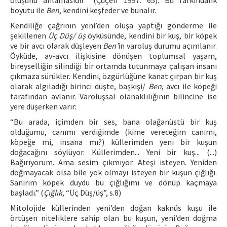
oluşunu anlamasıdır” (Çüçen 1997: 65). Bu farkındalık
boyutu ile
Ben
, kendini keşfeder ve bunalır.
Kendiliğe çağrının yeni’den oluşa yaptığı gönderme ile
şekillenen
Üç Düş/ üş
öyküsünde, kendini bir kuş, bir köpek
ve bir avcı olarak düşleyen
Ben’
in varoluş durumu açımlanır.
Öyküde, av-avcı ilişkisine dönüşen toplumsal yaşam,
bireyselliğin silindiği bir ortamda tutunmaya çalışan insanı
çıkmaza sürükler. Kendini, özgürlüğüne kanat çırpan bir kuş
olarak algıladığı birinci düşte, başkişi/
Ben
, avcı ile köpeği
tarafından avlanır. Varoluşsal olanaklılığının bilincine ise
yere düşerken varır:
“Bu arada, içimden bir ses, bana olağanüstü bir kuş
olduğumu, canımı verdiğimde (kime vereceğim canımı,
köpeğe mi, insana mı?) küllerimden yeni bir kuşun
doğacağını söylüyor. Küllerimden... Yeni bir kuş... (...)
Bağırıyorum. Ama sesim çıkmıyor. Ateşi isteyen. Yeniden
doğmayacak olsa bile yok olmayı isteyen bir kuşun çığlığı.
Sanırım köpek duydu bu çığlığımı ve dönüp kaçmaya
başladı.” (
Çığlık,
“Üç Düş/üş”, s.8)
Mitolojide küllerinden yeni’den doğan kaknüs kuşu ile
örtüşen niteliklere sahip olan bu kuşun, yeni’den doğma