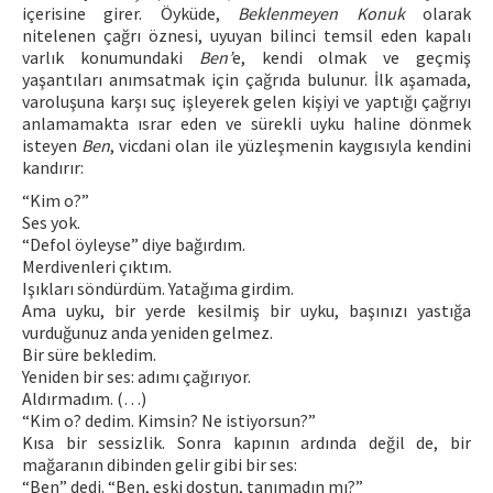
içerisine girer. Öyküde,
Beklenmeyen Konuk
olarak
nitelenen çağrı öznesi, uyuyan bilinci temsil eden kapalı
varlık konumundaki
Ben’
e, kendi olmak ve geçmiş
yaşantıları anımsatmak için çağrıda bulunur. İlk aşamada,
varoluşuna karşı suç işleyerek gelen kişiyi ve yaptığı çağrıyı
anlamamakta ısrar eden ve sürekli uyku haline dönmek
isteyen
Ben
, vicdani olan ile yüzleşmenin kaygısıyla kendini
kandırır:
“Kim o?”
Ses yok.
“Defol öyleyse” diye bağırdım.
Merdivenleri çıktım.
Işıkları söndürdüm. Yatağıma girdim.
Ama uyku, bir yerde kesilmiş bir uyku, başınızı yastığa
vurduğunuz anda yeniden gelmez.
Bir süre bekledim.
Yeniden bir ses: adımı çağırıyor.
Aldırmadım. (…)
“Kim o? dedim. Kimsin? Ne istiyorsun?”
Kısa bir sessizlik. Sonra kapının ardında değil de, bir
mağaranın dibinden gelir gibi bir ses:
“Ben” dedi. “Ben, eski dostun, tanımadın mı?”