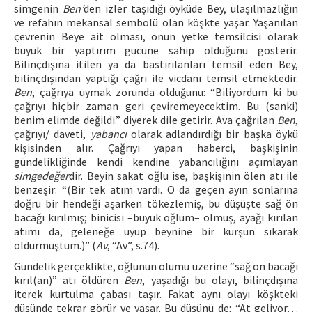
simgenin
Ben’
den izler taşıdığı öyküde Bey, ulaşılmazlığın
ve refahın mekansal sembolü olan köşkte yaşar. Yaşanılan
çevrenin Beye ait olması, onun yetke temsilcisi olarak
büyük bir yaptırım gücüne sahip olduğunu gösterir.
Bilinçdışına itilen ya da bastırılanları temsil eden Bey,
bilinçdışından yaptığı çağrı ile vicdanı temsil etmektedir.
Ben
, çağrıya uymak zorunda olduğunu: “Biliyordum ki bu
çağrıyı hiçbir zaman geri çeviremeyecektim. Bu (sanki)
benim elimde değildi.” diyerek dile getirir. Ava çağrılan
Ben
,
çağrıyı/ daveti,
yabancı
olarak adlandırdığı bir başka öykü
kişisinden alır. Çağrıyı yapan haberci, başkişinin
gündelikliğinde kendi kendine yabancılığını açımlayan
simgedeğer
dir. Beyin sakat oğlu ise, başkişinin ölen atı ile
benzeşir: “(Bir tek atım vardı. O da geçen ayın sonlarına
doğru bir hendeği aşarken tökezlemiş, bu düşüşte sağ ön
bacağı kırılmış; binicisi –büyük oğlum– ölmüş, ayağı kırılan
atımı da, geleneğe uyup beynine bir kurşun sıkarak
öldürmüştüm.)” (
Av
, “Av”, s.74).
Gündelik gerçeklikte, oğlunun ölümü üzerine “sağ ön bacağı
kırıl(an)” atı öldüren
Ben
, yaşadığı bu olayı, bilinçdışına
iterek kurtulma çabası taşır. Fakat aynı olayı köşkteki
düşünde tekrar görür ve yaşar. Bu düşünü de; “At geliyor…