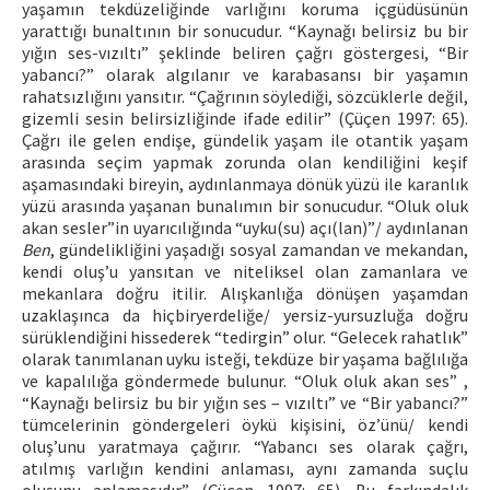
yaşamın tekdüzeliğinde varlığını koruma içgüdüsünün
yarattığı bunaltının bir sonucudur. “Kaynağı belirsiz bu bir
yığın ses-vızıltı” şeklinde beliren çağrı göstergesi, “Bir
yabancı?” olarak algılanır ve karabasansı bir yaşamın
rahatsızlığını yansıtır. “Çağrının söylediği, sözcüklerle değil,
gizemli sesin belirsizliğinde ifade edilir” (Çüçen 1997: 65).
Çağrı ile gelen endişe, gündelik yaşam ile otantik yaşam
arasında seçim yapmak zorunda olan kendiliğini keşif
aşamasındaki bireyin, aydınlanmaya dönük yüzü ile karanlık
yüzü arasında yaşanan bunalımın bir sonucudur. “Oluk oluk
akan sesler”in uyarıcılığında “uyku(su) açı(lan)”/ aydınlanan
Ben
, gündelikliğini yaşadığı sosyal zamandan ve mekandan,
kendi oluş’u yansıtan ve niteliksel olan zamanlara ve
mekanlara doğru itilir. Alışkanlığa dönüşen yaşamdan
uzaklaşınca da hiçbiryerdeliğe/ yersiz-yursuzluğa doğru
sürüklendiğini hissederek “tedirgin” olur. “Gelecek rahatlık”
olarak tanımlanan uyku isteği, tekdüze bir yaşama bağlılığa
ve kapalılığa göndermede bulunur. “Oluk oluk akan ses” ,
“Kaynağı belirsiz bu bir yığın ses – vızıltı” ve “Bir yabancı?”
tümcelerinin göndergeleri öykü kişisini, öz’ünü/ kendi
oluş’unu yaratmaya çağırır. “Yabancı ses olarak çağrı,
atılmış varlığın kendini anlaması, aynı zamanda suçlu