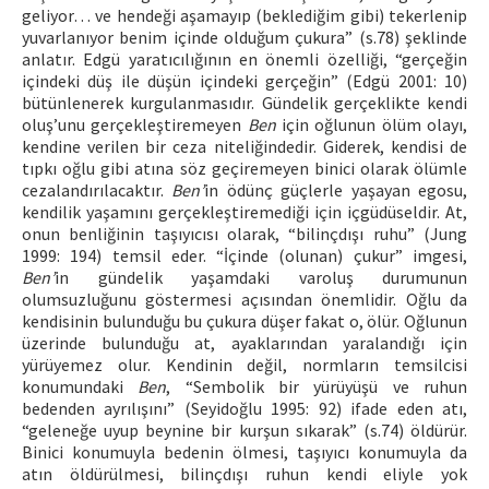
geliyor… ve hendeği aşamayıp (beklediğim gibi) tekerlenip
yuvarlanıyor benim içinde olduğum çukura” (s.78) şeklinde
anlatır. Edgü yaratıcılığının en önemli özelliği, “gerçeğin
içindeki düş ile düşün içindeki gerçeğin” (Edgü 2001: 10)
bütünlenerek kurgulanmasıdır. Gündelik gerçeklikte kendi
oluş’unu gerçekleştiremeyen
Ben
için oğlunun ölüm olayı,
kendine verilen bir ceza niteliğindedir. Giderek, kendisi de
tıpkı oğlu gibi atına söz geçiremeyen binici olarak ölümle
cezalandırılacaktır.
Ben’
in ödünç güçlerle yaşayan egosu,
kendilik yaşamını gerçekleştiremediği için içgüdüseldir. At,
onun benliğinin taşıyıcısı olarak, “bilinçdışı ruhu” (Jung
1999: 194) temsil eder. “İçinde (olunan) çukur” imgesi,
Ben’
in gündelik yaşamdaki varoluş durumunun
olumsuzluğunu göstermesi açısından önemlidir. Oğlu da
kendisinin bulunduğu bu çukura düşer fakat o, ölür. Oğlunun
üzerinde bulunduğu at, ayaklarından yaralandığı için
yürüyemez olur. Kendinin değil, normların temsilcisi
konumundaki
Ben
, “Sembolik bir yürüyüşü ve ruhun
bedenden ayrılışını” (Seyidoğlu 1995: 92) ifade eden atı,
“geleneğe uyup beynine bir kurşun sıkarak” (s.74) öldürür.
Binici konumuyla bedenin ölmesi, taşıyıcı konumuyla da
atın öldürülmesi, bilinçdışı ruhun kendi eliyle yok