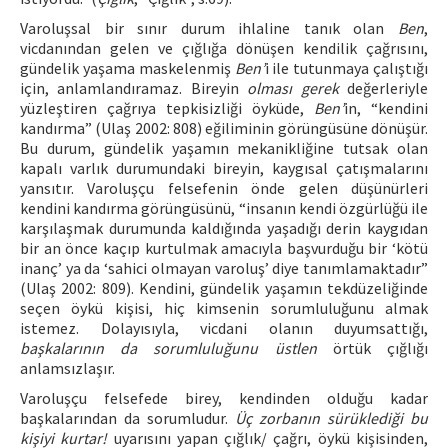
Varoluşsal bir sınır durum ihlaline tanık olan
Ben
,
vicdanından gelen ve çığlığa dönüşen kendilik çağrısını,
gündelik yaşama maskelenmiş
Ben’
i ile tutunmaya çalıştığı
için, anlamlandıramaz. Bireyin
olması gerek
değerleriyle
yüzleştiren çağrıya tepkisizliği öyküde,
Ben’
in, “kendini
kandırma” (Ulaş 2002: 808) eğiliminin görüngüsüne dönüşür.
Bu durum, gündelik yaşamın mekanikliğine tutsak olan
kapalı varlık durumundaki bireyin, kaygısal çatışmalarını
yansıtır. Varoluşçu felsefenin önde gelen düşünürleri
kendini kandırma görüngüsünü, “insanın kendi özgürlüğü ile
karşılaşmak durumunda kaldığında yaşadığı derin kaygıdan
bir an önce kaçıp kurtulmak amacıyla başvurduğu bir ‘kötü
inanç’ ya da ‘sahici olmayan varoluş’ diye tanımlamaktadır”
(Ulaş 2002: 809). Kendini, gündelik yaşamın tekdüzeliğinde
seçen öykü kişisi, hiç kimsenin sorumluluğunu almak
istemez. Dolayısıyla, vicdani olanın duyumsattığı,
başkalarının da sorumluluğunu üstlen
örtük çığlığı
anlamsızlaşır.
Varoluşçu felsefede birey, kendinden olduğu kadar
başkalarından da sorumludur.
Üç zorbanın sürüklediği bu
kişiyi kurtar!
uyarısını yapan çığlık/ çağrı, öykü kişisinden,