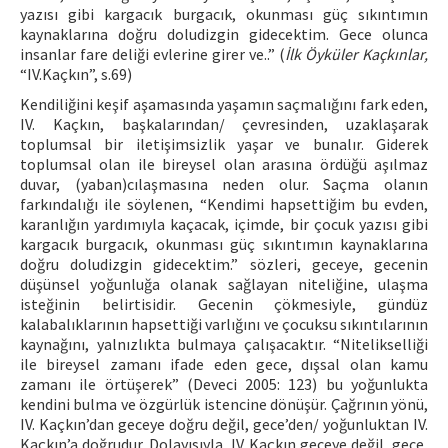
yazısı gibi kargacık burgacık, okunması güç sıkıntımın
kaynaklarına doğru doludizgin gidecektim. Gece olunca
insanlar fare deliği evlerine girer ve..” (
İlk Öyküler Kaçkınlar,
“IV.Kaçkın”, s.69)
Kendiliğini keşif aşamasında yaşamın saçmalığını fark eden,
IV. Kaçkın, başkalarından/ çevresinden, uzaklaşarak
toplumsal bir iletişimsizlik yaşar ve bunalır. Giderek
toplumsal olan ile bireysel olan arasına ördüğü aşılmaz
duvar, (yaban)cılaşmasına neden olur. Saçma olanın
farkındalığı ile söylenen, “Kendimi hapsettiğim bu evden,
karanlığın yardımıyla kaçacak, içimde, bir çocuk yazısı gibi
kargacık burgacık, okunması güç sıkıntımın kaynaklarına
doğru doludizgin gidecektim.” sözleri, geceye, gecenin
düşünsel yoğunluğa olanak sağlayan niteliğine, ulaşma
isteğinin belirtisidir. Gecenin çökmesiyle, gündüz
kalabalıklarının hapsettiği varlığını ve çocuksu sıkıntılarının
kaynağını, yalnızlıkta bulmaya çalışacaktır. “Nitelikselliği
ile bireysel zamanı ifade eden gece, dışsal olan kamu
zamanı ile örtüşerek” (Deveci 2005: 123) bu yoğunlukta
kendini bulma ve özgürlük istencine dönüşür. Çağrının yönü,
IV. Kaçkın’dan geceye doğru değil, gece’den/ yoğunluktan IV.
Kaçkın’a doğrudur. Dolayısıyla, IV. Kaçkın geceye değil, gece,