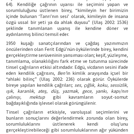
64). Kendiliğe çağrının uyarısı ile seçimini yapan ve
sorumluluğunu üstlenen birey, “kimileyin her birimizin
içinde bulunan ‘Tanrı’nın sesi’ olarak, kimileyin de insana
özgü ussal bir yeti ya da ahlak duyusu” (Ulaş 2002: 1536)
şeklinde tanımlanan uyanış ile kendine döner ve
aydınlanmış bilinci temsil eder.
1950 kuşağı sanatçılarından ve çağdaş yazınımızın
öncülerinden olan Ferit Edgü’nün öykülerinde birey, kendini
gerçekleştirme serüveninin yansıması olan; keşif, yüzleşme,
tanımlama, olanaklılığını fark etme ve tutunma sürecinde
tinsel çağrıların etkisi altındadır. Edgü, vicdanın sesini ifade
eden kendilik çağrısını,
Ben’
in kimlik arayışında içsel bir
“ahlaki bilinç” (Ulaş 2002: 236) olarak görür. Öykülerde
bireye yapılan kendilik çağrıları;
ses, çığlık, koku, sessizlik,
ışık, karanlık, ateş, düş, yazmak, gece, yankı, kapı/nın
çalınışı, mektup
gibi kavramların soyut-somut
bağdaşıklığında işlevsel olarak görüngülenir.
Tinsel çağrıların etkisiyle, varoluşsal seçimlerini ve
bunların sonuçlarını değerlendirmek zorunda olan birey,
sorumluluklarını üstlenerek kendi oluş’unu
gerçekleştirebileceği gibi sorumluluklarının ağır yükünden