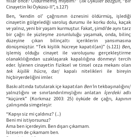
Yıllar önce? Öldürmemiş miydim?” (
İlk Öyküler Bozgun,
“Bir
Cinayetin İki Öyküsü-II”, s.127)
Ben, ‘kendin ol’ çağrısının öznesini öldürmüş, işlediği
cinayetin gölgelediği varoluş durumu ile korku dolu, kaçak
ve yalnız, yeni bir yaşam kurmuştur. Fakat, şimdi’de aynı tarz
bir çağrı ile yüzleşme zorunluluğu yaşamak, onda, bilinç
düzeyine çıkan bilinçaltı içeriklerin yansımasına
dönüşmüştür. “Tek kişilik hücreye kapatıl(an)” (s.121)
Ben
,
işlemiş olduğu cinayet ile varoluşunu gerçekleştirme
olanaklılığından uzaklaşarak kapalılığına dönmeyi tercih
eder. İşlenen cinayetin fiziksel ve tinsel ceza mekanı olan
tek kişilik hücre
, dar/ kapalı nitelikleri ile bireyin
hiçbiryerdeliğini imler.
Baskı altında tutularak içe kapatılan
Ben’
in tekbaşınalığını/
yalnızlığını ve sınırlandırılmışlığını anlatan
İçerdeki
adlı
“küçürek” (Korkmaz 2003: 25) öyküde de çağrı,
kapının
çalınışı
nda simgeleşir:
“Kapıyı siz mi çaldınız? (...)
Beni mi istiyorsunuz?
Ama ben içerdeyim. Ben dışarı çıkamam.
İstesem de çıkamam ben.