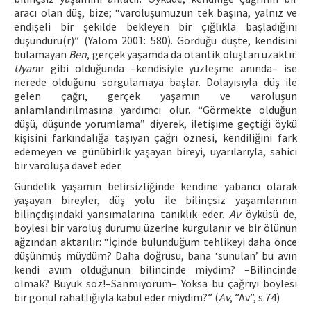
aracı olan düş, bize; “varoluşumuzun tek başına, yalnız ve
endişeli bir şekilde bekleyen bir çığlıkla başladığını
düşündürü(r)” (Yalom 2001: 580). Gördüğü düşte, kendisini
bulamayan
Ben
, gerçek yaşamda da otantik oluştan uzaktır.
Uyan
ır gibi olduğunda –kendisiyle yüzleşme anında– ise
nerede olduğunu sorgulamaya başlar. Dolayısıyla düş ile
gelen çağrı, gerçek yaşamın ve varoluşun
anlamlandırılmasına yardımcı olur. “Görmekte olduğun
düşü, düşünde yorumlama” diyerek, iletişime geçtiği öykü
kişisini farkındalığa taşıyan çağrı öznesi, kendiliğini fark
edemeyen ve günübirlik yaşayan bireyi, uyarılarıyla, sahici
bir varoluşa davet eder.
Gündelik yaşamın belirsizliğinde kendine yabancı olarak
yaşayan bireyler, düş yolu ile bilinçsiz yaşamlarının
bilinçdışındaki yansımalarına tanıklık eder.
Av
öyküsü de,
böylesi bir varoluş durumu üzerine kurgulanır ve bir ölünün
ağzından aktarılır: “İçinde bulunduğum tehlikeyi daha önce
düşünmüş müydüm? Daha doğrusu, bana ‘sunulan’ bu avın
kendi avım olduğunun bilincinde miydim? –Bilincinde
olmak? Büyük söz!–Sanmıyorum– Yoksa bu çağrıyı böylesi
bir gönül rahatlığıyla kabul eder miydim?” (
Av
, ”Av”, s.74)