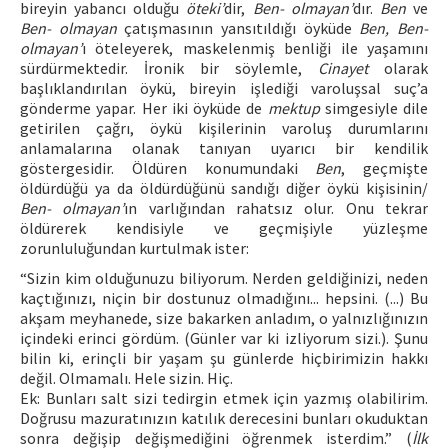
bireyin yabancı olduğu
öteki’
dir,
Ben- olmayan’
dır.
Ben
ve
Ben- olmayan
çatışmasının yansıtıldığı öyküde
Ben, Ben-
olmayan’
ı öteleyerek, maskelenmiş benliği ile yaşamını
sürdürmektedir. İronik bir söylemle,
Cinayet
olarak
başlıklandırılan öykü, bireyin işlediği varoluşsal suç’a
gönderme yapar. Her iki öyküde de
mektup
simgesiyle dile
getirilen çağrı, öykü kişilerinin varoluş durumlarını
anlamalarına olanak tanıyan uyarıcı bir kendilik
göstergesidir. Öldüren konumundaki
Ben
, geçmişte
öldürdüğü ya da öldürdüğünü sandığı diğer öykü kişisinin/
Ben- olmayan’
ın varlığından rahatsız olur. Onu tekrar
öldürerek kendisiyle ve geçmişiyle yüzleşme
zorunluluğundan kurtulmak ister:
“Sizin kim olduğunuzu biliyorum. Nerden geldiğinizi, neden
kaçtığınızı, niçin bir dostunuz olmadığını... hepsini. (...) Bu
akşam meyhanede, size bakarken anladım, o yalnızlığınızın
içindeki erinci gördüm. (Günler var ki izliyorum sizi.). Şunu
bilin ki, erinçli bir yaşam şu günlerde hiçbirimizin hakkı
değil. Olmamalı. Hele sizin. Hiç.
Ek: Bunları salt sizi tedirgin etmek için yazmış olabilirim.
Doğrusu mazuratınızın katılık derecesini bunları okuduktan
sonra değişip değişmediğini öğrenmek isterdim.” (
İlk