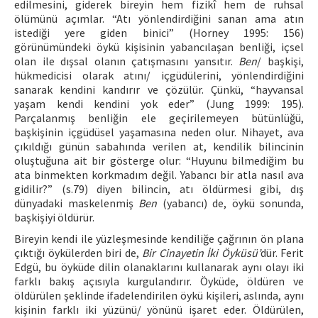
edilmesini, giderek bireyin hem fizikî hem de ruhsal
ölümünü açımlar. “Atı yönlendirdiğini sanan ama atın
istediği yere giden binici” (Horney 1995: 156)
görünümündeki öykü kişisinin yabancılaşan benliği, içsel
olan ile dışsal olanın çatışmasını yansıtır.
Ben
/ başkişi,
hükmedicisi olarak atını/ içgüdülerini, yönlendirdiğini
sanarak kendini kandırır ve çözülür. Çünkü, “hayvansal
yaşam kendi kendini yok eder” (Jung 1999: 195).
Parçalanmış benliğin ele geçirilemeyen bütünlüğü,
başkişinin içgüdüsel yaşamasına neden olur. Nihayet, ava
çıkıldığı günün sabahında verilen at, kendilik bilincinin
oluştuğuna ait bir gösterge olur: “Huyunu bilmediğim bu
ata binmekten korkmadım değil. Yabancı bir atla nasıl ava
gidilir?” (s.79) diyen bilincin, atı öldürmesi gibi, dış
dünyadaki maskelenmiş
Ben
(yabancı) de, öykü sonunda,
başkişiyi öldürür.
Bireyin kendi ile yüzleşmesinde kendiliğe çağrının ön plana
çıktığı öykülerden biri de,
Bir Cinayetin İki Öyküsü’
dür. Ferit
Edgü, bu öyküde dilin olanaklarını kullanarak aynı olayı iki
farklı bakış açısıyla kurgulandırır. Öyküde, öldüren ve
öldürülen şeklinde ifadelendirilen öykü kişileri, aslında, aynı
kişinin farklı iki yüzünü/ yönünü işaret eder. Öldürülen,