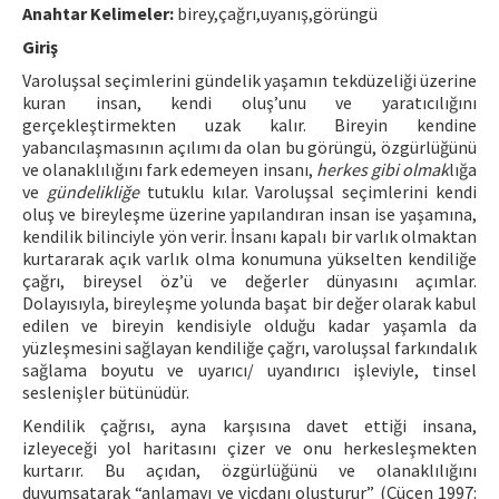
Anahtar Kelimeler:
birey,çağrı,uyanış,görüngü
ISSN: 1010-867X · e-ISSN: 2667-8713
Giriş
Varoluşsal seçimlerini gündelik yaşamın tekdüzeliği üzerine
kuran insan, kendi oluş’unu ve yaratıcılığını
gerçekleştirmekten uzak kalır. Bireyin kendine
yabancılaşmasının açılımı da olan bu görüngü, özgürlüğünü
ve olanaklılığını fark edemeyen insanı,
herkes gibi olmak
lığa
ve
gündelikliğe
tutuklu kılar. Varoluşsal seçimlerini kendi
oluş ve bireyleşme üzerine yapılandıran insan ise yaşamına,
kendilik bilinciyle yön verir. İnsanı kapalı bir varlık olmaktan
kurtararak açık varlık olma konumuna yükselten kendiliğe
çağrı, bireysel öz’ü ve değerler dünyasını açımlar.
Dolayısıyla, bireyleşme yolunda başat bir değer olarak kabul
edilen ve bireyin kendisiyle olduğu kadar yaşamla da
yüzleşmesini sağlayan kendiliğe çağrı, varoluşsal farkındalık
sağlama boyutu ve uyarıcı/ uyandırıcı işleviyle, tinsel
seslenişler bütünüdür.
Kendilik çağrısı, ayna karşısına davet ettiği insana,
izleyeceği yol haritasını çizer ve onu herkesleşmekten
kurtarır. Bu açıdan, özgürlüğünü ve olanaklılığını
duyumsatarak “anlamayı ve vicdanı oluşturur” (Çüçen 1997: