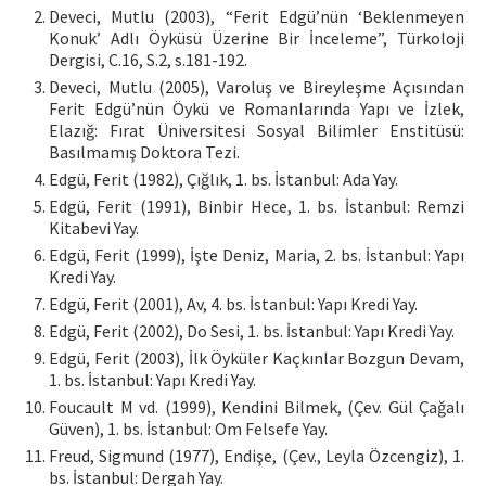
Deveci, Mutlu (2003), “Ferit Edgü’nün ‘Beklenmeyen
Konuk’ Adlı Öyküsü Üzerine Bir İnceleme”, Türkoloji
Dergisi, C.16, S.2, s.181-192.
Deveci, Mutlu (2005), Varoluş ve Bireyleşme Açısından
Ferit Edgü’nün Öykü ve Romanlarında Yapı ve İzlek,
Elazığ: Fırat Üniversitesi Sosyal Bilimler Enstitüsü:
Basılmamış Doktora Tezi.
Edgü, Ferit (1982), Çığlık, 1. bs. İstanbul: Ada Yay.
Edgü, Ferit (1991), Binbir Hece, 1. bs. İstanbul: Remzi
Kitabevi Yay.
Edgü, Ferit (1999), İşte Deniz, Maria, 2. bs. İstanbul: Yapı
Kredi Yay.
Edgü, Ferit (2001), Av, 4. bs. İstanbul: Yapı Kredi Yay.
Edgü, Ferit (2002), Do Sesi, 1. bs. İstanbul: Yapı Kredi Yay.
Edgü, Ferit (2003), İlk Öyküler Kaçkınlar Bozgun Devam,
1. bs. İstanbul: Yapı Kredi Yay.
Foucault M vd. (1999), Kendini Bilmek, (Çev. Gül Çağalı
Güven), 1. bs. İstanbul: Om Felsefe Yay.
Freud, Sigmund (1977), Endişe, (Çev., Leyla Özcengiz), 1.
bs. İstanbul: Dergah Yay.