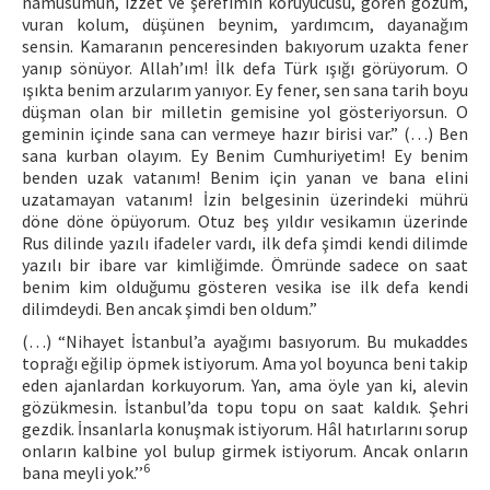
namusumun, izzet ve şerefimin koruyucusu, gören gözüm,
vuran kolum, düşünen beynim, yardımcım, dayanağım
sensin. Kamaranın penceresinden bakıyorum uzakta fener
yanıp sönüyor. Allah’ım! İlk defa Türk ışığı görüyorum. O
ışıkta benim arzularım yanıyor. Ey fener, sen sana tarih boyu
düşman olan bir milletin gemisine yol gösteriyorsun. O
geminin içinde sana can vermeye hazır birisi var.” (…) Ben
sana kurban olayım. Ey Benim Cumhuriyetim! Ey benim
benden uzak vatanım! Benim için yanan ve bana elini
uzatamayan vatanım! İzin belgesinin üzerindeki mührü
döne döne öpüyorum. Otuz beş yıldır vesikamın üzerinde
Rus dilinde yazılı ifadeler vardı, ilk defa şimdi kendi dilimde
yazılı bir ibare var kimliğimde. Ömründe sadece on saat
benim kim olduğumu gösteren vesika ise ilk defa kendi
dilimdeydi. Ben ancak şimdi ben oldum.”
(…) “Nihayet İstanbul’a ayağımı basıyorum. Bu mukaddes
toprağı eğilip öpmek istiyorum. Ama yol boyunca beni takip
eden ajanlardan korkuyorum. Yan, ama öyle yan ki, alevin
gözükmesin. İstanbul’da topu topu on saat kaldık. Şehri
gezdik. İnsanlarla konuşmak istiyorum. Hâl hatırlarını sorup
onların kalbine yol bulup girmek istiyorum. Ancak onların
6
bana meyli yok.’’