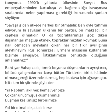
tanıyoruz. 1990’lı yıllarda ülkesinin Sovyet Rus
emperyalizminden kurtuluşu ve bağımsızlığa kavuşması
sıralarında neler yapılması gerektiği konusunda şunları
söylüyor:
“Savaşa giden ülkede herkes bir olmalıdır. Ben öyle tahmin
ediyorum ki savaşan ülkenin bir partisi, bir maksadı, bir
cephesi olmalıdır. O da topraklarımıza göz diken
düşmanları mağlup etmek, topraklarımızdan kovmak. Buna
nail olmadan meydana çıkan her bir fikir ayrılığının
aleyhineyim. Rus sömürgesi, Ermeni maşasını kullanarak
bizimle savaşıyor. İstiklalimizin tehlikede olduğunu
2
anlamalıyız.”
Bahtiyar Vahapzade, ömrü boyunca düşmanların ayrıştırıcı,
bölücü çalışmalarına karşı bütün Türklerin birlik hâlinde
olması gereği üzerinde durmuş, hep bu dava için uğraşmıştır.
Nitekim bir şiirinde şöyle der:
“Ya Rabbim, akıl ver, kemal ver bize
Çoktan unutmuşuz düşmanımızı
Düşman kesilmişiz birbirimize.
Yol bir olmalıdır, akide birse