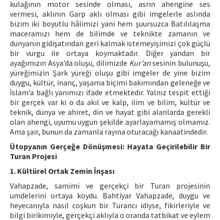
kulağının motor sesinde olması, asrın ahengine ses
vermesi, aklının Garp aklı olması gibi imgelerle aslında
bizim iki boyutlu hâlimizi yani hem şuursuzca Batılılaşma
maceramızı hem de bilimde ve teknikte zamanın ve
dünyanın gidişatından geri kalmak istemeyişimizi çok güçlü
bir vurgu ile ortaya koymaktadır. Diğer yandan bir
ayağımızın Asya’da oluşu, dilimizde
Kur’an
sesinin bulunuşu,
yüreğimizin Şark yüreği oluşu gibi imgeler de yine bizim
duygu, kültür, inanç, yaşama biçimi bakımından geleneğe ve
İslam’a bağlı yanımızı ifade etmektedir. Yalnız tespit ettiği
bir gerçek var ki o da akıl ve kalp, ilim ve bilim, kültür ve
teknik, dünya ve ahiret, din ve hayat gibi alanlarda gerekli
olan ahengi, uyumu uygun şekilde ayarlayamamış olmamız.
Ama şair, bunun da zamanla rayına oturacağı kanaatindedir.
Ütopyanın Gerçeğe Dönüşmesi: Hayata Geçirilebilir Bir
Turan Projesi
1. Kültürel Ortak Zemin İnşası
Vahapzade, samimi ve gerçekçi bir Turan projesinin
umdelerini ortaya koydu. Bahtiyar Vahapzade, duygu ve
heyecanıyla nasıl coşkun bir Turancı idiyse, fikirleriyle ve
bilgi birikimiyle, gerçekçi aklıyla o oranda tatbikat ve eylem