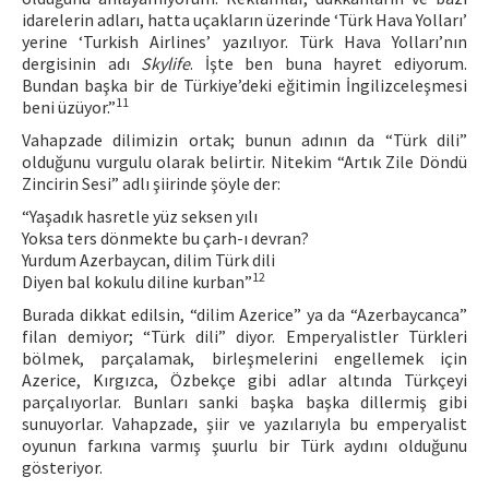
idarelerin adları, hatta uçakların üzerinde ‘Türk Hava Yolları’
yerine ‘Turkish Airlines’ yazılıyor. Türk Hava Yolları’nın
dergisinin adı
Skylife
. İşte ben buna hayret ediyorum.
Bundan başka bir de Türkiye’deki eğitimin İngilizceleşmesi
11
beni üzüyor.”
Vahapzade dilimizin ortak; bunun adının da “Türk dili”
olduğunu vurgulu olarak belirtir. Nitekim “Artık Zile Döndü
Zincirin Sesi” adlı şiirinde şöyle der:
“Yaşadık hasretle yüz seksen yılı
Yoksa ters dönmekte bu çarh-ı devran?
Yurdum Azerbaycan, dilim Türk dili
12
Diyen bal kokulu diline kurban”
Burada dikkat edilsin, “dilim Azerice” ya da “Azerbaycanca”
filan demiyor; “Türk dili” diyor. Emperyalistler Türkleri
bölmek, parçalamak, birleşmelerini engellemek için
Azerice, Kırgızca, Özbekçe gibi adlar altında Türkçeyi
parçalıyorlar. Bunları sanki başka başka dillermiş gibi
sunuyorlar. Vahapzade, şiir ve yazılarıyla bu emperyalist
oyunun farkına varmış şuurlu bir Türk aydını olduğunu
gösteriyor.