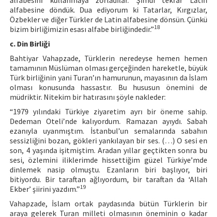
alfabesini kullanmaya zorladılar. Şimdi tekrar Latin
alfabesine döndük. Dua ediyorum ki Tatarlar, Kırgızlar,
Özbekler ve diğer Türkler de Latin alfabesine dönsün. Çünkü
18
bizim birliğimizin esası alfabe birliğindedir.”
c. Din Birliği
Bahtiyar Vahapzade, Türklerin neredeyse hemen hemen
tamamının Müslüman olması gerçeğinden hareketle, büyük
Türk birliğinin yani Turan’ın hamurunun, mayasının da İslam
olması konusunda hassastır. Bu hususun önemini de
müdriktir. Nitekim bir hatırasını şöyle nakleder:
“1979 yılındaki Türkiye ziyaretim ayrı bir öneme sahip.
Dedeman Oteli’nde kalıyordum. Ramazan ayıydı. Sabah
ezanıyla uyanmıştım. İstanbul’un semalarında sabahın
sessizliğini bozan, gökleri yankılayan bir ses. (…) O sesi en
son, 4 yaşında işitmiştim. Aradan yıllar geçtikten sonra bu
sesi, özlemini iliklerimde hissettiğim güzel Türkiye’mde
dinlemek nasip olmuştu. Ezanların biri başlıyor, biri
bitiyordu. Bir taraftan ağlıyordum, bir taraftan da ‘Allah
19
Ekber’ şiirini yazdım.”
Vahapzade, İslam ortak paydasında bütün Türklerin bir
araya gelerek Turan milleti olmasının öneminin o kadar