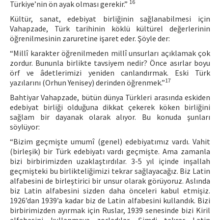
16
Türkiye’nin ön ayak olması gerekir.”
Kültür, sanat, edebiyat birliğinin sağlanabilmesi için
Vahapzade, Türk tarihinin köklü kültürel değerlerinin
öğrenilmesinin zaruretine işaret eder. Şöyle der:
“Millî karakter öğrenilmeden millî unsurları açıklamak çok
zordur. Bununla birlikte tavsiyem nedir? Önce asırlar boyu
örf ve âdetlerimizi yeniden canlandırmak. Eski Türk
17
yazılarını (Orhun Yenisey) derinden öğrenmek.”
Bahtiyar Vahapzade, bütün dünya Türkleri arasında eskiden
edebiyat birliği olduğuna dikkat çekerek köken birliğini
sağlam bir dayanak olarak alıyor. Bu konuda şunları
söylüyor:
“Bizim geçmişte umumî (genel) edebiyatımız vardı. Vahit
(birleşik) bir Türk edebiyatı vardı geçmişte. Ama zamanla
bizi birbirimizden uzaklaştırdılar. 3-5 yıl içinde inşallah
geçmişteki bu birlikteliğimizi tekrar sağlayacağız. Biz Latin
alfabesini de birleştirici bir unsur olarak görüyoruz. Aslında
biz Latin alfabesini sizden daha önceleri kabul etmişiz.
1926’dan 1939’a kadar biz de Latin alfabesini kullandık. Bizi
birbirimizden ayırmak için Ruslar, 1939 senesinde bizi Kiril