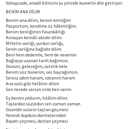
Vahapzade, anadil bilincini şu şiirinde kuvvetle dile getiriyor:
BENİM ANA DİLİM
Benim ana dilim, benim kimliğim
Pasportum, kendime öz hâkimliğim.
Benim benliğimin füsunkârlığı
Konuşan kemâli aklıdır dilim.
Milletin varlığı, yurdun varlığı,
Senin varlığına bağlıdır dilim.
Beni hem dedemle, hem de nevemle
Bağlayıp uzanan tarih bağımsın.
Dünüm, geleceğim, üstelik hele
Benim söz hünerim, ses bayrağımsın.
Sensiz adım haram, vatanım haram
Ana sütü gibi helâlim-dilim
Sen nerede varsan orda ben varım
Ey benim yıldızım, hilâlim dilim.
Taşlardan süzüldün sen zaman zaman
Güzeldir suların taştan geçmesi
Yarandı dupduru damlalarından
Bayatı çeşmesi, destan çeşmesi