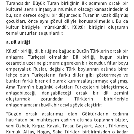
Turancısıdır. Büyük Turan birliğinin ilk adımının ortak bir
kültürel zemin inşasıyla mümkün olacağı kanaatindedir ki
bu, son derece doğru bir düşüncedir. Turan’ın uzak düşmüş
çocukları, önce aynı gönül diliyle konuşabilmelidir. Bu da
kültür birliğiyle mümkündür. Kültür birliğini oluşturan
temel unsurlar ise şunlardır:
a. Dil Birliği
Kültür birliği, dil birliğine bağlıdır. Bütün Türklerin ortak bir
anlaşma Türkçesi olmalıdır. Dil birliği, bugün bizim
cesaretle üzerine gitmemiz gereken bir konudur. Yıllar boyu
emperyalist Ruslar, değişik Türk boylarının aslında birer
lehçe olan Türkçelerini farklı diller gibi göstermeye ve
bunları farklı birer dil olarak kurumsallaştırmaya çalışmış.
Ama Turan’ın bugünkü evlatları Türkçelerini birleştirmek,
anlaşabileceği, danışabileceği ortak bir dil zemini
oluşturmak zorundadır. Türklerin birbirleriyle
anlaşamamasını büyük bir acıyla şöyle eleştirir:
“Bugün ortak atalarımız olan Göktürklerin çadırını
hatırlatan bu muhteşem çadırın altında toplanan bizler,
yani Özbek, Kırgız, Kazak, Tatar, Başkurt, Azeri, Türkmen,
Kumuk, Altay, Nogay, Saka Türkleri birbirimizden o kadar