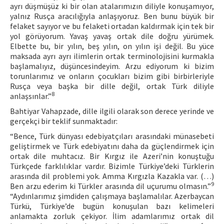
ayrı düşmüşüz ki bir olan atalarımızın diliyle konuşamıyor,
yalnız Rusça aracılığıyla anlaşıyoruz. Ben bunu büyük bir
felaket sayıyor ve bu felaketi ortadan kaldırmak için tek bir
yol görüyorum. Yavaş yavaş ortak dile doğru yürümek.
Elbette bu, bir yılın, beş yılın, on yılın işi değil. Bu yüce
maksada ayrı ayrı ilimlerin ortak terminolojisini kurmakla
başlamalıyız, düşüncesindeyim. Arzu ediyorum ki bizim
torunlarımız ve onların çocukları bizim gibi birbirleriyle
Rusça veya başka bir dille değil, ortak Türk diliyle
8
anlaşsınlar.”
Bahtiyar Vahapzade, dille ilgili olarak son derece yerinde ve
gerçekçi bir teklif sunmaktadır:
“Bence, Türk dünyası edebiyatçıları arasındaki münasebeti
geliştirmek ve Türk edebiyatını daha da güçlendirmek için
ortak dile muhtacız. Bir Kırgız ile Azeri’nin konuştuğu
Türkçede farklılıklar vardır. Bizimle Türkiye’deki Türklerin
arasında dil problemi yok. Amma Kırgızla Kazakla var. (…)
9
Ben arzu ederim ki Türkler arasında dil uçurumu olmasın.”
“Aydınlarımız şimdiden çalışmaya başlamalılar. Azerbaycan
Türkü, Türkiye’de bugün konuşulan bazı kelimeleri
anlamakta zorluk çekiyor. İlim adamlarımız ortak dil