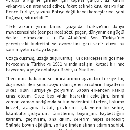
Avrupa Birliği’ne girmek için kapılar çalıyor, az kalsın
yakarıyor, onlarsa vaad ediyor, fakat aslında kuyu kazıyorlar.
Bence Türkiye, yüzünü Batıya değil kendi kardeşlerine, yani
4
Doğuya çevirmelidir.”
“Tek arzum yirmi birinci yüzyılda Türkiye’nin dünya
muvazenesinde (dengesinde) sözü geçen, dünyanın en güçlü
devleti olmasıdır (…) Ey Allah’ım! Sen Türkiye’nin
5
geçmişteki kudretini ve azametini geri ver.”
duası bu
samimiyetini ortaya koyar.
Uzağa düşmüş, uzağa düşürülmüş Türk kardeşlerini görmek
heyecanıyla Türkiye’ye 1961 yılında gelişini kutsal bir hac
heyecanıyla şöyle anlatıyor Bahtiyar Muallim:
“Dedemin, babamın ve amcalarımın ağzından Türkiye hiç
düşmezdi. Ben şimdi soyumdan gelen arzuların hayallerin
ülkesi olan Türkiye’ye gidiyorum. Sabah erkenden kalkıp
tıraş oldum. Otuz beş yıldır hasretini çektiğim, ismini
zaman zaman andığımda bütün bedenimi titreten, koluma
kuvvet, ayağıma takat, gözlerime ışık veren bir şehre,
İstanbul’a gidiyorum. Ümitlerim, bayrağım, kaybettiğim
tarihim, geçmişim, ana dilim, şerefim hepsi sendedir;
önünde boyun eğdiğim, zorla elimden alınan adımın sahibi,