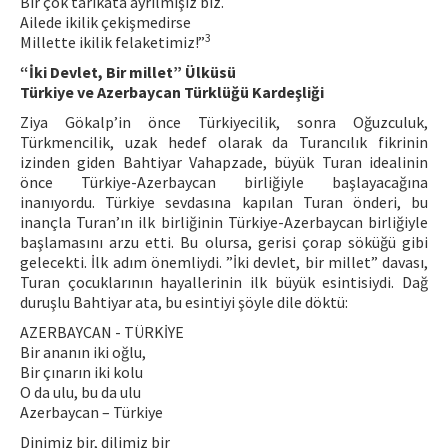
Bir çok tarikata ayrılmışız biz.
Ailede ikilik çekişmedirse
3
Millette ikilik felaketimiz!”
“İki Devlet, Bir millet” Ülküsü
Türkiye ve Azerbaycan Türklüğü Kardeşliği
Ziya Gökalp’in önce Türkiyecilik, sonra Oğuzculuk,
Türkmencilik, uzak hedef olarak da Turancılık fikrinin
izinden giden Bahtiyar Vahapzade, büyük Turan idealinin
önce Türkiye-Azerbaycan birliğiyle başlayacağına
inanıyordu. Türkiye sevdasına kapılan Turan önderi, bu
inançla Turan’ın ilk birliğinin Türkiye-Azerbaycan birliğiyle
başlamasını arzu etti. Bu olursa, gerisi çorap söküğü gibi
gelecekti. İlk adım önemliydi. ”İki devlet, bir millet” davası,
Turan çocuklarının hayallerinin ilk büyük esintisiydi. Dağ
duruşlu Bahtiyar ata, bu esintiyi şöyle dile döktü:
AZERBAYCAN - TÜRKİYE
Bir ananın iki oğlu,
Bir çınarın iki kolu
O da ulu, bu da ulu
Azerbaycan – Türkiye
Dinimiz bir, dilimiz bir