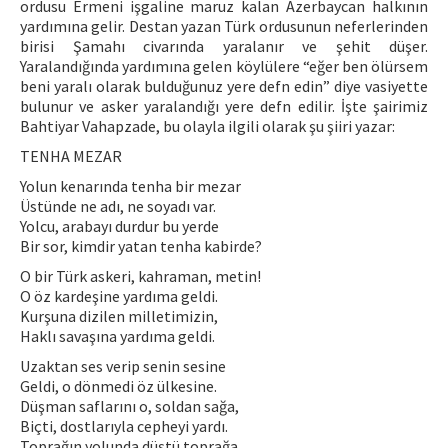
ordusu Ermeni işgaline maruz kalan Azerbaycan halkının
yardımına gelir. Destan yazan Türk ordusunun neferlerinden
birisi Şamahı civarında yaralanır ve şehit düşer.
Yaralandığında yardımına gelen köylülere “eğer ben ölürsem
beni yaralı olarak bulduğunuz yere defn edin” diye vasiyette
bulunur ve asker yaralandığı yere defn edilir. İşte şairimiz
Bahtiyar Vahapzade, bu olayla ilgili olarak şu şiiri yazar:
TENHA MEZAR
Yolun kenarında tenha bir mezar
Üstünde ne adı, ne soyadı var.
Yolcu, arabayı durdur bu yerde
Bir sor, kimdir yatan tenha kabirde?
O bir Türk askeri, kahraman, metin!
O öz kardeşine yardıma geldi.
Kurşuna dizilen milletimizin,
Haklı savaşına yardıma geldi.
Uzaktan ses verip senin sesine
Geldi, o dönmedi öz ülkesine.
Düşman saflarını o, soldan sağa,
Biçti, dostlarıyla cepheyi yardı.
Toprağın yolunda düştü toprağa,