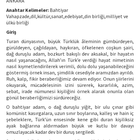
ANKARA
Anahtar Kelimeler:
Bahtiyar
ISSN: 1010-867X · e-ISSN: 2667-8713
Vahapzade,dil,kültür,sanat,edebiyat,din birliği,milliyet ve
ülkü birliği
Giriş
Turan dünyasının, büyük Türklük âleminin gümbürdeyen,
gürüldeyen, çağıldayan, haykıran, öfkelenen coşkun şairi,
dağ duruşlu adam, bozkurt bakışlı dev aksakal, bir hayatın
nasıl yaşanacağını, Allah’ın Türk’e verdiği hayat nimetinin
nasıl kıymetlendirilerek verimli, dolu dolu yaşanabileceğini
göstermiş örnek insan, şimdilik cesediyle aramızdan ayrıldı.
Ruh, kalp, fikir beraberliğimiz devam ediyor. Onun şiirlerini
okuyarak, mücadelesinin izini sürerek, kararlılık, azim,
sebat, irade nümunesi kişiliğini örnek alarak onunla olan
gönül beraberliğimizi sürdüreceğiz.
O bahtiyar adam, o dağ duruşlu yiğit, bir ulu çınar gibi
komünist kasırgalara, uzun sınır boylarına, kalleş ve hain iç
şebeleklere, Türk’ün ensesinde kene gibi duran kişiliksiz
ayak bağlarına aldırmadan büyük ve kutlu bir davayı
omuzlayacak kadar dev bir duruş sergiledi.