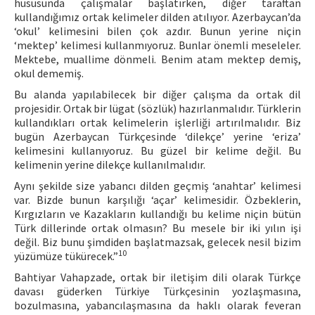
hususunda çalışmalar başlatırken, diğer taraftan
kullandığımız ortak kelimeler dilden atılıyor. Azerbaycan’da
‘okul’ kelimesini bilen çok azdır. Bunun yerine niçin
‘mektep’ kelimesi kullanmıyoruz. Bunlar önemli meseleler.
Mektebe, muallime dönmeli. Benim atam mektep demiş,
okul dememiş.
Bu alanda yapılabilecek bir diğer çalışma da ortak dil
projesidir. Ortak bir lügat (sözlük) hazırlanmalıdır. Türklerin
kullandıkları ortak kelimelerin işlerliği artırılmalıdır. Biz
bugün Azerbaycan Türkçesinde ‘dilekçe’ yerine ‘eriza’
kelimesini kullanıyoruz. Bu güzel bir kelime değil. Bu
kelimenin yerine dilekçe kullanılmalıdır.
Aynı şekilde size yabancı dilden geçmiş ‘anahtar’ kelimesi
var. Bizde bunun karşılığı ‘açar’ kelimesidir. Özbeklerin,
Kırgızların ve Kazakların kullandığı bu kelime niçin bütün
Türk dillerinde ortak olmasın? Bu mesele bir iki yılın işi
değil. Biz bunu şimdiden başlatmazsak, gelecek nesil bizim
10
yüzümüze tükürecek.”
Bahtiyar Vahapzade, ortak bir iletişim dili olarak Türkçe
davası güderken Türkiye Türkçesinin yozlaşmasına,
bozulmasına, yabancılaşmasına da haklı olarak feveran