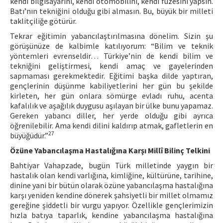
kendi bilgisayarını, kendi otomobilini, kendi füzesini yapsın.
Batı’nın tekniğini olduğu gibi almasın. Bu, büyük bir milleti
taklitçiliğe götürür.
Tekrar eğitimin yabancılaştırılmasına dönelim. Sizin şu
görüşünüze de kalbimle katılıyorum: “Bilim ve teknik
yöntemleri evrenseldir… Türkiye’nin de kendi bilim ve
tekniğini geliştirmesi, kendi amaç ve gayelerinden
sapmaması gerekmektedir. Eğitimi başka dilde yaptıran,
gençlerinin düşünme kabiliyetlerini her gün bu şekilde
kirleten, her gün onlara sömürge evladı ruhu, acenta
kafalılık ve aşağılık duygusu aşılayan bir ülke bunu yapamaz.
Gereken yabancı diller, her yerde olduğu gibi ayrıca
öğrenilebilir. Ama kendi dilini kaldırıp atmak, gafletlerin en
27
büyüğüdür.”
Özüne Yabancılaşma Hastalığına Karşı Millî Bilinç Telkini
Bahtiyar Vahapzade, bugün Türk milletinde yaygın bir
hastalık olan kendi varlığına, kimliğine, kültürüne, tarihine,
dinine yani bir bütün olarak özüne yabancılaşma hastalığına
karşı yeniden kendine dönerek şahsiyetli bir millet olmamız
gereğine şiddetli bir vurgu yapıyor. Özellikle gençlerimizin
hızla batıya taparlık, kendine yabancılaşma hastalığına