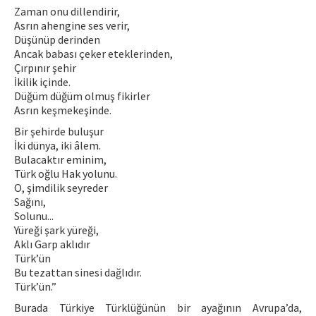
Zaman onu dillendirir,
Asrın ahengine ses verir,
Düşünüp derinden
Ancak babası çeker eteklerinden,
Çırpınır şehir
İkilik içinde.
Düğüm düğüm olmuş fikirler
Asrın keşmekeşinde.
Bir şehirde buluşur
İki dünya, iki âlem.
Bulacaktır eminim,
Türk oğlu Hak yolunu.
O, şimdilik seyreder
Sağını,
Solunu...
Yüreği şark yüreği,
Aklı Garp aklıdır
Türk’ün
Bu tezattan sinesi dağlıdır.
Türk’ün.”
Burada Türkiye Türklüğünün bir ayağının Avrupa’da,