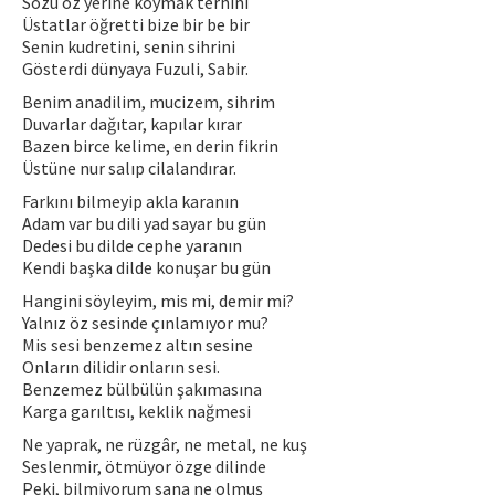
Sözü öz yerine koymak terhini
Üstatlar öğretti bize bir be bir
Senin kudretini, senin sihrini
Gösterdi dünyaya Fuzuli, Sabir.
Benim anadilim, mucizem, sihrim
Duvarlar dağıtar, kapılar kırar
Bazen birce kelime, en derin fikrin
Üstüne nur salıp cilalandırar.
Farkını bilmeyip akla karanın
Adam var bu dili yad sayar bu gün
Dedesi bu dilde cephe yaranın
Kendi başka dilde konuşar bu gün
Hangini söyleyim, mis mi, demir mi?
Yalnız öz sesinde çınlamıyor mu?
Mis sesi benzemez altın sesine
Onların dilidir onların sesi.
Benzemez bülbülün şakımasına
Karga garıltısı, keklik nağmesi
Ne yaprak, ne rüzgâr, ne metal, ne kuş
Seslenmir, ötmüyor özge dilinde
Peki, bilmiyorum sana ne olmuş