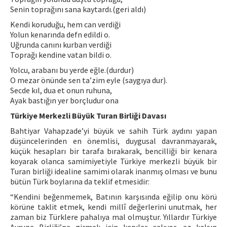
Senin toprağını sana kaytardı.(geri aldı)
Kendi koruduğu, hem can verdiği
Yolun kenarında defn edildi o.
Uğrunda canını kurban verdiği
Toprağı kendine vatan bildi o.
Yolcu, arabanı bu yerde eğle.(durdur)
O mezar önünde sen ta’zim eyle (saygıya dur).
Secde kıl, dua et onun ruhuna,
Ayak bastığın yer borçludur ona
Türkiye Merkezli Büyük Turan Birliği Davası
Bahtiyar Vahapzade’yi büyük ve sahih Türk aydını yapan
düşüncelerinden en önemlisi, duygusal davranmayarak,
küçük hesapları bir tarafa bırakarak, bencilliği bir kenara
koyarak olanca samimiyetiyle Türkiye merkezli büyük bir
Turan birliği idealine samimi olarak inanmış olması ve bunu
bütün Türk boylarına da teklif etmesidir:
“Kendini beğenmemek, Batının karşısında eğilip onu körü
körüne taklit etmek, kendi millî değerlerini unutmak, her
zaman biz Türklere pahalıya mal olmuştur. Yıllardır Türkiye