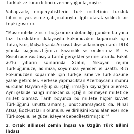
Türklük ve Turan bilinci üzerine yoğunlaşmıştır.
Vahapzade, emperyalistlerin Türk milletinin Türklük
bilincini yok etme çalışmalarıyla ilgili olarak şiddetli bir
tepki gösterir:
“Müstemleke zinciri boğazımıza dolandığı günden bu yana
bizi Türklükten dolayısıyla kökümüzden koparmak için
Tatar, Fars, Midyalı ya da Arnavut diye adlandırıyorlardı. 1918
yılında bağımsızlığımızı kazandık ve önderimiz M. E.
Resulzade vasıtasıyla tarihî gerçekler yerine oturdu. Fakat
30’lu yılların sonlarında Stalin, Mikoyan rejimi
Türklüğümüze, adımıza, soyumuza yeniden el uzattı. Bizi
kökümüzden koparmak için Türkçe isme ve Türk sözüne
yasak getirdiler. Herkese yapmacıktan Azerbaycanlı mührü
vurdular. Hayvan eğilip su içtiği ırmağın kaynağını bilemez.
Aynı şekilde hangi ırmaktan su içtiğini bilmeyen millet de
millet olamaz. Tarih boyunca bu millete hiçbir kuvvet
Türklüğünü unutturamamış, unutturamayacak da. Nihal
Atsız, Bozkurtların ölümünü ve dirilişini konu alan eserinde
24
Türk soyunu ne güzel işleyerek ebedîleştirmiştir.”
2. Ortak Bilimsel Zemin İnşası ve Özgün Türk Bilimi
İhdası