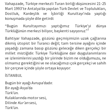
Vahapzade, Türkiye merkezli Turan birliği düşüncesini 21-25
Mart 1993’te Antalya’da yapılan Türk Devlet ve Toplulukları,
Dostluk, Kardeşlik ve İşbirliği Kurultayı’nda yaptığı
konuşmada şöyle dile getirdi:
“Bugün Kurultayımızı yaptığımız Türkiye’yi dünya
7
Türklüğünün merkezi biliyor, başkenti sayıyoruz.”
Bahtiyar Vahapzade, gözünü geçmişimizin uzak çağlarına
dikmiş ütopist bir Turancı değil; tam tersine ayağını içinde
yaşadığı zamana basıp gözünü geleceğe diken gerçekçi bir
millet mistiğidir. Türkiye Türklüğüne dair duygulanımlarını
ve izlenimlerini yazdığı bir şiirinde bizim ne olduğumuzu, ne
olmamız gerektiğini ve ne olacağımızı çok gerçekçi ve sahih
bir çerçeve içinde şöyle ortaya koyuyor:
İSTANBUL
Bugün bir ayağı Avrupa’dadır.
Bir ayağı Asya’da
Türk’ün.
Kulaklarında motor sesi,
Dilinde
Kur’an
sesi,
Türk’ün.