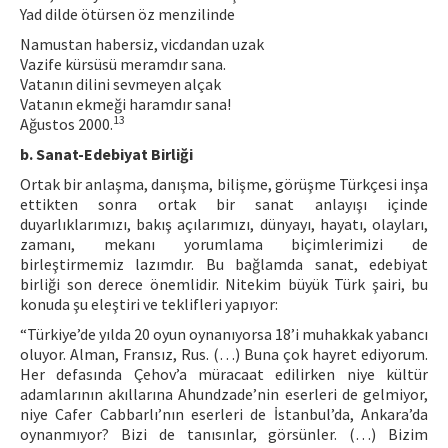
Yad dilde ötürsen öz menzilinde
Namustan habersiz, vicdandan uzak
Vazife kürsüsü meramdır sana.
Vatanın dilini sevmeyen alçak
Vatanın ekmeği haramdır sana!
13
Ağustos 2000.
b. Sanat-Edebiyat Birliği
Ortak bir anlaşma, danışma, bilişme, görüşme Türkçesi inşa
ettikten sonra ortak bir sanat anlayışı içinde
duyarlıklarımızı, bakış açılarımızı, dünyayı, hayatı, olayları,
zamanı, mekanı yorumlama biçimlerimizi de
birleştirmemiz lazımdır. Bu bağlamda sanat, edebiyat
birliği son derece önemlidir. Nitekim büyük Türk şairi, bu
konuda şu eleştiri ve teklifleri yapıyor:
“Türkiye’de yılda 20 oyun oynanıyorsa 18’i muhakkak yabancı
oluyor. Alman, Fransız, Rus. (…) Buna çok hayret ediyorum.
Her defasında Çehov’a müracaat edilirken niye kültür
adamlarının akıllarına Ahundzade’nin eserleri de gelmiyor,
niye Cafer Cabbarlı’nın eserleri de İstanbul’da, Ankara’da
oynanmıyor? Bizi de tanısınlar, görsünler. (…) Bizim