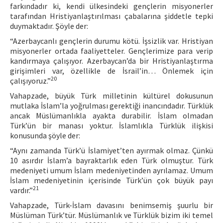
farkındadır ki, kendi ülkesindeki gençlerin misyonerler
tarafından Hristiyanlaştırılması çabalarına şiddetle tepki
duymaktadır. Şöyle der:
“Azerbaycanlı gençlerin durumu kötü. İşsizlik var. Hristiyan
misyonerler ortada faaliyetteler. Gençlerimize para verip
kandırmaya çalışıyor. Azerbaycan’da bir Hristiyanlaştırma
girişimleri var, özellikle de İsrail’in… Önlemek için
20
çalışıyoruz.”
Vahapzade, büyük Türk milletinin kültürel dokusunun
mutlaka İslam’la yoğrulması gerektiği inancındadır. Türklük
ancak Müslümanlıkla ayakta durabilir. İslam olmadan
Türk’ün bir manası yoktur. İslamlıkla Türklük ilişkisi
konusunda şöyle der:
“Aynı zamanda Türk’ü İslamiyet’ten ayırmak olmaz. Çünkü
10 asırdır İslam’a bayraktarlık eden Türk olmuştur. Türk
medeniyeti umum İslam medeniyetinden ayrılamaz. Umum
İslam medeniyetinin içerisinde Türk’ün çok büyük payı
21
vardır.”
Vahapzade, Türk-İslam davasını benimsemiş şuurlu bir
Müslüman Türk’tür. Müslümanlık ve Türklük bizim iki temel