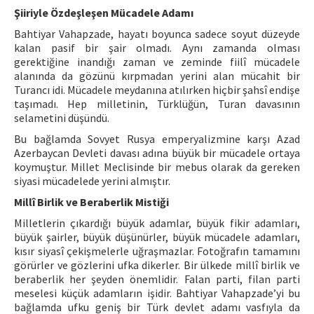
Şiiriyle Özdeşleşen Mücadele Adamı
Bahtiyar Vahapzade, hayatı boyunca sadece soyut düzeyde
kalan pasif bir şair olmadı. Aynı zamanda olması
gerektiğine inandığı zaman ve zeminde fiilî mücadele
alanında da gözünü kırpmadan yerini alan mücahit bir
Turancı idi. Mücadele meydanına atılırken hiçbir şahsî endişe
taşımadı. Hep milletinin, Türklüğün, Turan davasının
selametini düşündü.
Bu bağlamda Sovyet Rusya emperyalizmine karşı Azad
Azerbaycan Devleti davası adına büyük bir mücadele ortaya
koymuştur. Millet Meclisinde bir mebus olarak da gereken
siyasi mücadelede yerini almıştır.
Millî Birlik ve Beraberlik Mistiği
Milletlerin çıkardığı büyük adamlar, büyük fikir adamları,
büyük şairler, büyük düşünürler, büyük mücadele adamları,
kısır siyasî çekişmelerle uğraşmazlar. Fotoğrafın tamamını
görürler ve gözlerini ufka dikerler. Bir ülkede millî birlik ve
beraberlik her şeyden önemlidir. Falan parti, filan parti
meselesi küçük adamların işidir. Bahtiyar Vahapzade’yi bu
bağlamda ufku geniş bir Türk devlet adamı vasfıyla da