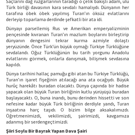
Saçlarını dağ rüzgarlarının taradığı o çelik bakışlı adam, ulu
Türk birliği davasının kara sevdalı hamalıydı. Dünyanın her
tarafına öbek öbek yayılmış Turan’ın öksüz evlatlarını
derleyip toparlama derdinde şefkatli bir ata idi.
Dünyayı parsellemiş Rus ve Amerikan emperyalizminin
pençesinde kıvranan Turan’ın mazlum boylarını birleştirip
dünyanın dengesini tekrar kurma azmiyle dolaştı
yeryüzünde. Önce Türk’ün büyük oymağı Türkiye Türklüğüne
sevdalandı. Oğuz Türklüğünün bu tarih yorgunu Anadolu
evlatlarını görmek, onlarla danışmak, bilişmek sevdasına
kapıldı.
Dünya tarihini hallaç pamuğu gibi atan bu Türkiye Türklüğü,
Turan’ın işaret fişeğinin atılacağı ana ata ocağıydı. Büyük
hurûç harekâtı buradan olacaktı. Dünya çapında bir hadise
yapacak olan büyük Turan birliğinin kutlu yürüyüşü buradan
başlayacaktı. O, buna inandı, bunu derinden hissetti ve son
nefesine kadar büyük Türk birliğinin derdiyle yandı, Turan
inşaatına harç taşıdı. O bizim bilge aksakalımızdı.
Öğretmenimizdi, vekilimizdi, şairimizdi, kavgamıza
adanmış bir serdengeçtimizdi.
Şiiri Soylu Bir Bayrak Yapan Dava Şairi