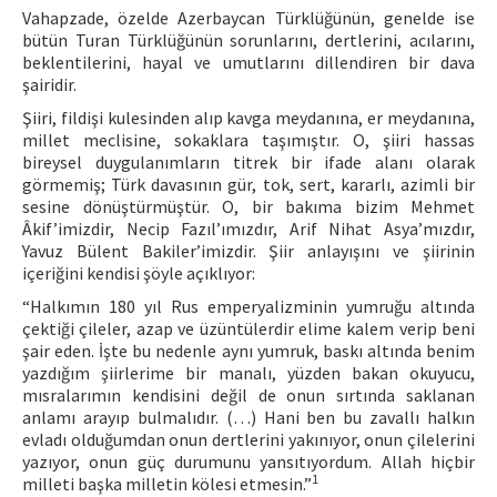
Vahapzade, özelde Azerbaycan Türklüğünün, genelde ise
bütün Turan Türklüğünün sorunlarını, dertlerini, acılarını,
beklentilerini, hayal ve umutlarını dillendiren bir dava
şairidir.
Şiiri, fildişi kulesinden alıp kavga meydanına, er meydanına,
millet meclisine, sokaklara taşımıştır. O, şiiri hassas
bireysel duygulanımların titrek bir ifade alanı olarak
görmemiş; Türk davasının gür, tok, sert, kararlı, azimli bir
sesine dönüştürmüştür. O, bir bakıma bizim Mehmet
Âkif’imizdir, Necip Fazıl’ımızdır, Arif Nihat Asya’mızdır,
Yavuz Bülent Bakiler’imizdir. Şiir anlayışını ve şiirinin
içeriğini kendisi şöyle açıklıyor:
“Halkımın 180 yıl Rus emperyalizminin yumruğu altında
çektiği çileler, azap ve üzüntülerdir elime kalem verip beni
şair eden. İşte bu nedenle aynı yumruk, baskı altında benim
yazdığım şiirlerime bir manalı, yüzden bakan okuyucu,
mısralarımın kendisini değil de onun sırtında saklanan
anlamı arayıp bulmalıdır. (…) Hani ben bu zavallı halkın
evladı olduğumdan onun dertlerini yakınıyor, onun çilelerini
yazıyor, onun güç durumunu yansıtıyordum. Allah hiçbir
1
milleti başka milletin kölesi etmesin.”