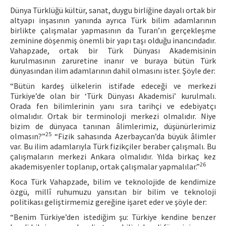
Dünya Türklüğü kültür, sanat, duygu birliğine dayalı ortak bir
altyapı inşasının yanında ayrıca Türk bilim adamlarının
birlikte çalışmalar yapmasının da Turan’ın gerçekleşme
zeminine döşenmiş önemli bir yapı taşı olduğu inancındadır.
Vahapzade, ortak bir Türk Dünyası Akademisinin
kurulmasının zaruretine inanır ve buraya bütün Türk
dünyasından ilim adamlarının dahil olmasını ister. Şöyle der:
“Bütün kardeş ülkelerin istifade edeceği ve merkezi
Türkiye’de olan bir ‘Türk Dünyası Akademisi’ kurulmalı.
Orada fen bilimlerinin yanı sıra tarihçi ve edebiyatçı
olmalıdır. Ortak bir terminoloji merkezi olmalıdır. Niye
bizim de dünyaca tanınan âlimlerimiz, düşünürlerimiz
25
olmasın?”
“Fizik sahasında Azerbaycan’da büyük âlimler
var. Bu ilim adamlarıyla Türk fizikçiler beraber çalışmalı. Bu
çalışmaların merkezi Ankara olmalıdır. Yılda birkaç kez
26
akademisyenler toplanıp, ortak çalışmalar yapmalılar.”
Koca Türk Vahapzade, bilim ve teknolojide de kendimize
özgü, millî ruhumuzu yansıtan bir bilim ve teknoloji
politikası geliştirmemiz gereğine işaret eder ve şöyle der:
“Benim Türkiye’den istediğim şu: Türkiye kendine benzer