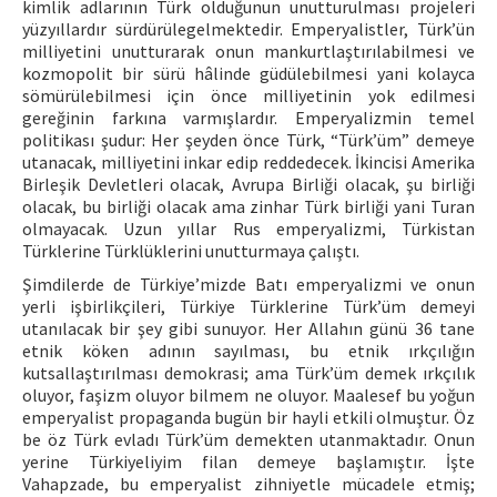
kimlik adlarının Türk olduğunun unutturulması projeleri
yüzyıllardır sürdürülegelmektedir. Emperyalistler, Türk’ün
milliyetini unutturarak onun mankurtlaştırılabilmesi ve
kozmopolit bir sürü hâlinde güdülebilmesi yani kolayca
sömürülebilmesi için önce milliyetinin yok edilmesi
gereğinin farkına varmışlardır. Emperyalizmin temel
politikası şudur: Her şeyden önce Türk, “Türk’üm” demeye
utanacak, milliyetini inkar edip reddedecek. İkincisi Amerika
Birleşik Devletleri olacak, Avrupa Birliği olacak, şu birliği
olacak, bu birliği olacak ama zinhar Türk birliği yani Turan
olmayacak. Uzun yıllar Rus emperyalizmi, Türkistan
Türklerine Türklüklerini unutturmaya çalıştı.
Şimdilerde de Türkiye’mizde Batı emperyalizmi ve onun
yerli işbirlikçileri, Türkiye Türklerine Türk’üm demeyi
utanılacak bir şey gibi sunuyor. Her Allahın günü 36 tane
etnik köken adının sayılması, bu etnik ırkçılığın
kutsallaştırılması demokrasi; ama Türk’üm demek ırkçılık
oluyor, faşizm oluyor bilmem ne oluyor. Maalesef bu yoğun
emperyalist propaganda bugün bir hayli etkili olmuştur. Öz
be öz Türk evladı Türk’üm demekten utanmaktadır. Onun
yerine Türkiyeliyim filan demeye başlamıştır. İşte
Vahapzade, bu emperyalist zihniyetle mücadele etmiş;