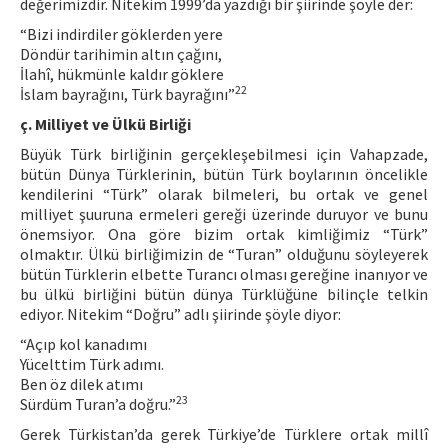
değerimizdir. Nitekim 1999’da yazdığı bir şiirinde şöyle der:
“Bizi indirdiler göklerden yere
Döndür tarihimin altın çağını,
İlahî, hükmünle kaldır göklere
22
İslam bayrağını, Türk bayrağını”
ç. Milliyet ve Ülkü Birliği
Büyük Türk birliğinin gerçekleşebilmesi için Vahapzade,
bütün Dünya Türklerinin, bütün Türk boylarının öncelikle
kendilerini “Türk” olarak bilmeleri, bu ortak ve genel
milliyet şuuruna ermeleri gereği üzerinde duruyor ve bunu
önemsiyor. Ona göre bizim ortak kimliğimiz “Türk”
olmaktır. Ülkü birliğimizin de “Turan” olduğunu söyleyerek
bütün Türklerin elbette Turancı olması gereğine inanıyor ve
bu ülkü birliğini bütün dünya Türklüğüne bilinçle telkin
ediyor. Nitekim “Doğru” adlı şiirinde şöyle diyor:
“Açıp kol kanadımı
Yücelttim Türk adımı.
Ben öz dilek atımı
23
Sürdüm Turan’a doğru.”
Gerek Türkistan’da gerek Türkiye’de Türklere ortak millî