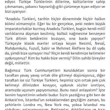
ediyor. Türkiye Türklerinin dillerine, kültürlerine sahip
çıkmaması, yabancı hayranlığı gibi çürümeye isyan ediyor ve
bizi uyarıyor:
“Anadolu Türkleri, tarihin hiçbir döneminde hiçbir halkın
kölesi olmamıştır. Eğer bu bir gerçekse, peki neden büyük
imparatorluklar kurmuş Anadolu Türkleri, bugün kendi millî
varlıklarına düşman kesilmiş; bülbül nağmesine benzeyen
Türk dilinin bekâretini bozuyor, ona baskı yapıyor?
Türkçeyle klasik eserler ortaya koyan Nesimî, Nevaî,
Mahdumkulu, Fuzulî, Sabir ve Mehmet Âkiflere bu dil uydu
da, şimdi bize uymuyor mu? Niçin kendi kendimize kelimeler
uyduruyoruz? Kim bu hakkı bize vermiş? Dilin sahibi bireyler
değil, millettir.
Bağımsız Türk Cumhuriyetleri kurulduktan sonra bir
taraftan yavaş yavaş ortak dile gitmeyi düşünüyoruz, diğer
taraftan ise siz Türkiye Türkleri, hepimiz için ortak pek çok
kelimeyi dilinizden kovuyor, uyduruk sözler üretiyor,
aramızda uçurum yapıyorsunuz. Bunu nasıl anlayalım? İşte
benim hayretimin sebebi budur. Sizin yazdığınız gibi ben de
Ankara’nın, İstanbul’un sokaklarından geçtiğim zaman, bu
şehirlerin Londra mı, New York mu, yoksa İstanbul mu
olduğunu anlayamıyorum. Reklamlar, dükkânların ve bazı