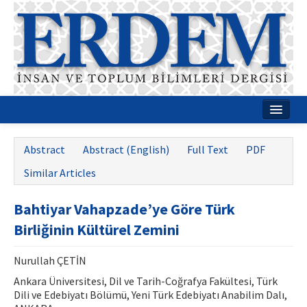
Home
Abstract
Abstract (English)
Full Text
PDF
About
Similar Articles
Journal Boards
Bahtiyar Vahapzade’ye Göre Türk
Guides
Birliğinin Kültürel Zemini
Publication Policies
Nurullah ÇETİN
Writing Rules
Ankara Üniversitesi, Dil ve Tarih-Coğrafya Fakültesi, Türk
Dili ve Edebiyatı Bölümü, Yeni Türk Edebiyatı Anabilim Dalı,
Contact Us