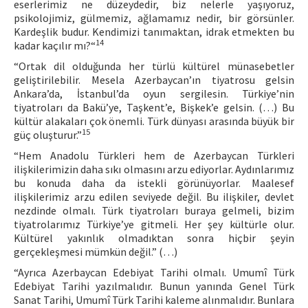
eserlerimiz ne düzeydedir, biz nelerle yaşıyoruz,
psikolojimiz, gülmemiz, ağlamamız nedir, bir görsünler.
Kardeşlik budur. Kendimizi tanımaktan, idrak etmekten bu
14
kadar kaçılır mı?“
“Ortak dil olduğunda her türlü kültürel münasebetler
geliştirilebilir. Mesela Azerbaycan’ın tiyatrosu gelsin
Ankara’da, İstanbul’da oyun sergilesin. Türkiye’nin
tiyatroları da Bakü’ye, Taşkent’e, Bişkek’e gelsin. (…) Bu
kültür alakaları çok önemli. Türk dünyası arasında büyük bir
15
güç oluşturur.”
“Hem Anadolu Türkleri hem de Azerbaycan Türkleri
ilişkilerimizin daha sıkı olmasını arzu ediyorlar. Aydınlarımız
bu konuda daha da istekli görünüyorlar. Maalesef
ilişkilerimiz arzu edilen seviyede değil. Bu ilişkiler, devlet
nezdinde olmalı. Türk tiyatroları buraya gelmeli, bizim
tiyatrolarımız Türkiye’ye gitmeli. Her şey kültürle olur.
Kültürel yakınlık olmadıktan sonra hiçbir şeyin
gerçekleşmesi mümkün değil.” (…)
“Ayrıca Azerbaycan Edebiyat Tarihi olmalı. Umumî Türk
Edebiyat Tarihi yazılmalıdır. Bunun yanında Genel Türk
Sanat Tarihi, Umumî Türk Tarihi kaleme alınmalıdır. Bunlara