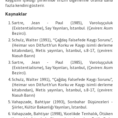
kaygısını işlediği şiirlerinde lirizm diğerlerine oranla daha
fazla kendini gösterir.
Kaynaklar
Sartre, Jean - Paul (1985), Varoluşçuluk
(Existentialisme), Say Yayınları, İstanbul. (Çeviren: Asım
Bezirci).
Schulz, Walter (1991), “Çağdaş Falsefede Kaygı Sorunu”,
(Heimar von Ditfurth’un Korku ve Kaygı isimli derleme
kitabından), Metis yayınları, İstanbul, s.8-17, (çeviren:
Nasuh Barın)
Sartre, Jean - Paul (1985), Varoluşçuluk
(Existentialisme), Say Yayınları, İstanbul, (Çeviren: Asım
Bezirci).
Schulz, Walter 1991), “Çağdaş Falsefede Kaygı Sorunu”,
(Heimar von Ditfurth’un Korku ve Kaygı isimli derleme
kitabından), Metis yayınları, İstanbul, s.8-17, (çeviren:
Nasuh Barın)
Vahapzade, Bahtiyar (1993), Sonbahar Düşünceleri -
Şiirler, Kültür Bakanlığı Yayınları, İstanbul.
Vahapzade, Bahtiyar (1998), Yücelikde Tenhalık, Ötüken