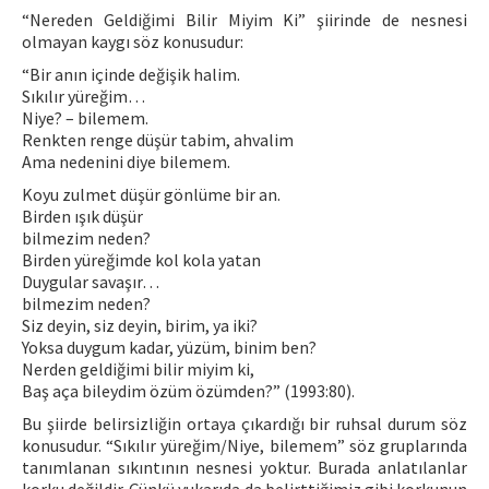
“Nereden Geldiğimi Bilir Miyim Ki” şiirinde de nesnesi
olmayan kaygı söz konusudur:
“Bir anın içinde değişik halim.
Sıkılır yüreğim…
Niye? – bilemem.
Renkten renge düşür tabim, ahvalim
Ama nedenini diye bilemem.
Koyu zulmet düşür gönlüme bir an.
Birden ışık düşür
bilmezim neden?
Birden yüreğimde kol kola yatan
Duygular savaşır…
bilmezim neden?
Siz deyin, siz deyin, birim, ya iki?
Yoksa duygum kadar, yüzüm, binim ben?
Nerden geldiğimi bilir miyim ki,
Baş aça bileydim özüm özümden?” (1993:80).
Bu şiirde belirsizliğin ortaya çıkardığı bir ruhsal durum söz
konusudur. “Sıkılır yüreğim/Niye, bilemem” söz gruplarında
tanımlanan sıkıntının nesnesi yoktur. Burada anlatılanlar