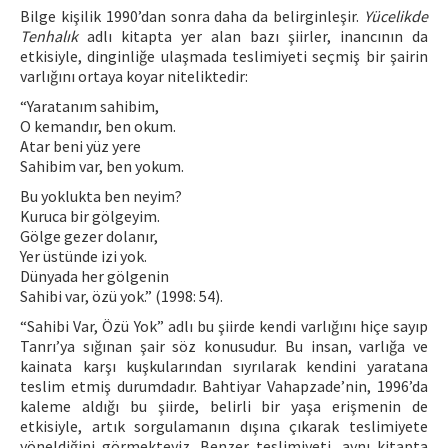
Bilge kişilik 1990’dan sonra daha da belirginleşir.
Yücelikde
Tenhalık
adlı kitapta yer alan bazı şiirler, inancının da
etkisiyle, dinginliğe ulaşmada teslimiyeti seçmiş bir şairin
varlığını ortaya koyar niteliktedir:
“Yaratanım sahibim,
O kemandır, ben okum.
Atar beni yüz yere
Sahibim var, ben yokum.
Bu yoklukta ben neyim?
Kuruca bir gölgeyim.
Gölge gezer dolanır,
Yer üstünde izi yok.
Dünyada her gölgenin
Sahibi var, özü yok.” (1998: 54).
“Sahibi Var, Özü Yok” adlı bu şiirde kendi varlığını hiçe sayıp
Tanrı’ya sığınan şair söz konusudur. Bu insan, varlığa ve
kainata karşı kuşkularından sıyrılarak kendini yaratana
teslim etmiş durumdadır. Bahtiyar Vahapzade’nin, 1996’da
kaleme aldığı bu şiirde, belirli bir yaşa erişmenin de
etkisiyle, artık sorgulamanın dışına çıkarak teslimiyete
yöneldiğini görmekteyiz. Benzer teslimiyeti, aynı kitapta