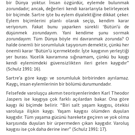
bir Dünya yoktur. İnsan özgürdür, eylemde bulunmak
zorundadır; ancak, değerleri kendi kararlarıyla belirleyecek
bir biçimde. Sartre işte bu eylem diyalektiğine dikkat çeker.
Eylem biçimlerini planlı olarak seçip, kendim karar
veriyorum. Fakat bunu yaparken sürekli ‘Bütün’ü de
düşünmek zorundayım. Yani kendime şunu sormak
zorundayım: Tüm Dünya böyle mi davranmak zorunda? O
halde önemli bir sorumluluk taşıyorum demektir, çünkü her
önemli karar ‘Bütün’ü içermektedir. İşte kaygının yerleştiği
yer burası. Yücelik kavramına sığınamam, çünkü bu kaygı
kendi eylemimdeki güvensizlikten ileri gelen kaygıdır”
(Schulz 1991: 16).
Sartre’a göre kaygı ve sorumluluk birbirinden ayrılamaz.
Kaygı, insan eylemlerinin bir bölümü durumundadır.
Felsefede varoluşçu akımın teorisyenlerinden Karl Theodor
Jaspers ise kaygıya çok farklı açılardan bakar. Ona göre
kaygı iki biçimde belirir. “Biri salt yaşam kaygısı, ötekisi
varoluşa ilişkin kaygı. Yaşam kaygısı ölümden duyulan
kaygıdır. Tüm yaşama gücünü harekete geçiren ve yok olma
karşısında duyulan bir ürpermeden çıkan kaygıdır. Varoluş
kaygısı ise çok daha derine iner” (Schulz 1991: 17).