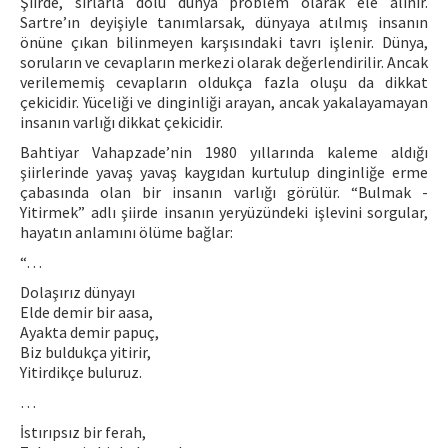
Şiirde, sırlarla dolu dünya problem olarak ele alınır.
Sartre’ın deyişiyle tanımlarsak, dünyaya atılmış insanın
önüne çıkan bilinmeyen karşısındaki tavrı işlenir. Dünya,
soruların ve cevapların merkezi olarak değerlendirilir. Ancak
verilememiş cevapların oldukça fazla oluşu da dikkat
çekicidir. Yüceliği ve dinginliği arayan, ancak yakalayamayan
insanın varlığı dikkat çekicidir.
Bahtiyar Vahapzade’nin 1980 yıllarında kaleme aldığı
şiirlerinde yavaş yavaş kaygıdan kurtulup dinginliğe erme
çabasında olan bir insanın varlığı görülür. “Bulmak -
Yitirmek” adlı şiirde insanın yeryüzündeki işlevini sorgular,
hayatın anlamını ölüme bağlar:
“…
Dolaşırız dünyayı
Elde demir bir aasa,
Ayakta demir papuç,
Biz buldukça yitirir,
Yitirdikçe buluruz.
…
İstırıpsız bir ferah,