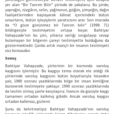
yer alan “Bir Tanrım Bilir” şiirinde de yakalarız. Bu şiirde;
yaprağın, rüzgârın, selin, yağmurun, göğün, şimşeğin, dağın
faaliyetlerinden başlayarak kâinat içerisindeki bütün
unsurların, bütün işleyişlerin yaratıcısını arar. Son mısrada
da “O göze görünmez bir Tanrım bilir” (1998: 71)
bildirgesiyle teslimiyetini ortaya koyar. Bahtiyar
Vahapzade’nin bu şiiri, yıllarca varlığı sorgulayıp cevap
bulamayan bir bilgenin çareyi teslimiyette bulduğunu da
göstermektedir. Çünkü artık inançlı bir insanın teslimiyeti
söz konusudur.
Sonuç
Bahtiyar Vahapzade, şiirlerinin bir kısmında varoluş
kaygısını işlemiştir. Bu kaygıyı tema olarak ele aldığı ilk
şiirlerinde varoluş kaygısını bütün boyutlarıyla hisseden
şair, 1980 sonrası yazdıklarında bilge bir insan kimliğine
bürünerek teslimiyete yaklaşır. 1990 sonrası yazdıklarında
da teslim olmuş şairle karşılaşırız. İnancın da gücüyle kaygı
tamamen ortadan kalkmış gibidir. Ancak varoluş kaygısı
ortadan kalkmaz, gizlenir.
Şunu da belirtmeliyiz: Bahtiyar Vahapzade’nin varoluş