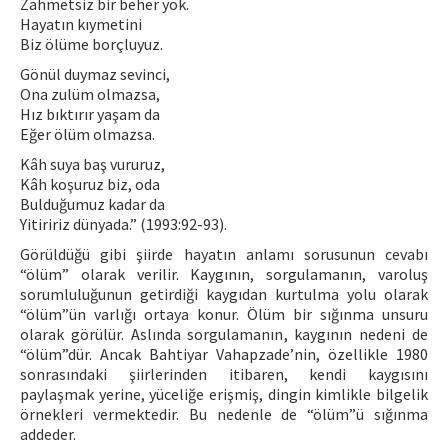
Zahmetsiz bir beher yok.
Hayatın kıymetini
Biz ölüme borçluyuz.
Gönül duymaz sevinci,
Ona zulüm olmazsa,
Hız bıktırır yaşam da
Eğer ölüm olmazsa.
Kâh suya baş vururuz,
Kâh koşuruz biz, oda
Bulduğumuz kadar da
Yitiririz dünyada.” (1993:92-93).
Görüldüğü gibi şiirde hayatın anlamı sorusunun cevabı
“ölüm” olarak verilir. Kaygının, sorgulamanın, varoluş
sorumluluğunun getirdiği kaygıdan kurtulma yolu olarak
“ölüm”ün varlığı ortaya konur. Ölüm bir sığınma unsuru
olarak görülür. Aslında sorgulamanın, kaygının nedeni de
“ölüm”dür. Ancak Bahtiyar Vahapzade’nin, özellikle 1980
sonrasındaki şiirlerinden itibaren, kendi kaygısını
paylaşmak yerine, yüceliğe erişmiş, dingin kimlikle bilgelik
örnekleri vermektedir. Bu nedenle de “ölüm”ü sığınma
addeder.