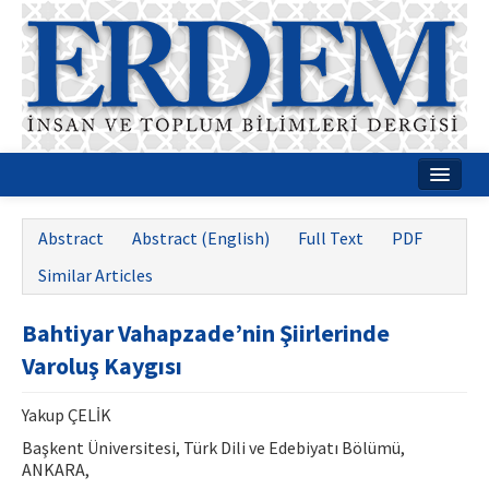
Home
Abstract
Abstract (English)
Full Text
PDF
About
Similar Articles
Journal Boards
Bahtiyar Vahapzade’nin Şiirlerinde
Guides
Varoluş Kaygısı
Publication Policies
Yakup ÇELİK
Writing Rules
Başkent Üniversitesi, Türk Dili ve Edebiyatı Bölümü,
ANKARA,
Contact Us