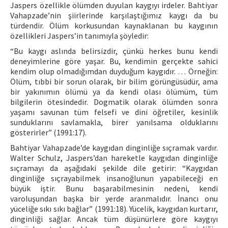
Jaspers özellikle ölümden duyulan kaygıyı irdeler. Bahtiyar
Vahapzade’nin şiirlerinde karşılaştığımız kaygı da bu
türdendir. Ölüm korkusundan kaynaklanan bu kaygının
özellikleri Jaspers’in tanımıyla şöyledir:
“Bu kaygı aslında belirsizdir, çünkü herkes bunu kendi
deneyimlerine göre yaşar. Bu, kendimin gerçekte sahici
kendim olup olmadığımdan duyduğum kaygıdır. … Örneğin:
Ölüm, tıbbi bir sorun olarak, bir bilim görüngüsüdür, ama
bir yakınımın ölümü ya da kendi olası ölümüm, tüm
bilgilerin ötesindedir. Dogmatik olarak ölümden sonra
yaşamı savunan tüm felsefi ve dini öğretiler, kesinlik
sunduklarını savlamakla, birer yanılsama olduklarını
gösterirler” (1991:17).
Bahtiyar Vahapzade’de kaygıdan dinginliğe sıçramak vardır.
Walter Schulz, Jaspers’dan hareketle kaygıdan dinginliğe
sıçramayı da aşağıdaki şekilde dile getirir: “Kaygıdan
dinginliğe sıçrayabilmek insanoğlunun yapabileceği en
büyük iştir. Bunu başarabilmesinin nedeni, kendi
varoluşundan başka bir yerde aranmalıdır. İnancı onu
yüceliğe sıkı sıkı bağlar” (1991:18). Yücelik, kaygıdan kurtarır,
dinginliği sağlar. Ancak tüm düşünürlere göre kaygıyı