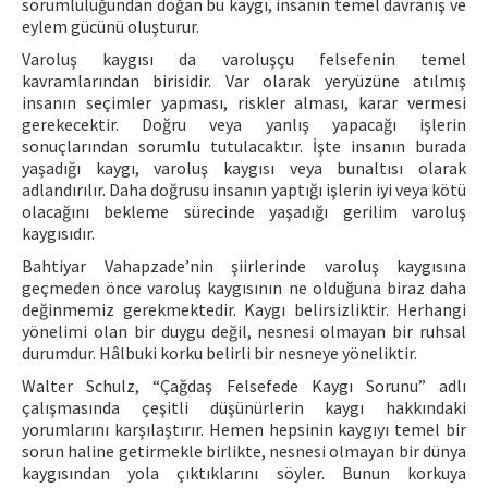
sorumluluğundan doğan bu kaygı, insanın temel davranış ve
eylem gücünü oluşturur.
Varoluş kaygısı da varoluşçu felsefenin temel
kavramlarından birisidir. Var olarak yeryüzüne atılmış
insanın seçimler yapması, riskler alması, karar vermesi
gerekecektir. Doğru veya yanlış yapacağı işlerin
sonuçlarından sorumlu tutulacaktır. İşte insanın burada
yaşadığı kaygı, varoluş kaygısı veya bunaltısı olarak
adlandırılır. Daha doğrusu insanın yaptığı işlerin iyi veya kötü
olacağını bekleme sürecinde yaşadığı gerilim varoluş
kaygısıdır.
Bahtiyar Vahapzade’nin şiirlerinde varoluş kaygısına
geçmeden önce varoluş kaygısının ne olduğuna biraz daha
değinmemiz gerekmektedir. Kaygı belirsizliktir. Herhangi
yönelimi olan bir duygu değil, nesnesi olmayan bir ruhsal
durumdur. Hâlbuki korku belirli bir nesneye yöneliktir.
Walter Schulz, “Çağdaş Felsefede Kaygı Sorunu” adlı
çalışmasında çeşitli düşünürlerin kaygı hakkındaki
yorumlarını karşılaştırır. Hemen hepsinin kaygıyı temel bir
sorun haline getirmekle birlikte, nesnesi olmayan bir dünya
kaygısından yola çıktıklarını söyler. Bunun korkuya