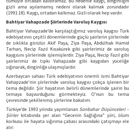
tümüyle ortadan kaldıramaz. Bu nedenle kaygı, dinginliğin
gizli ama aşılamamış nedeni olarak kalmak zorundadır
(1991:18). Kaygı, ortadan kalkmaz. Gizli olarak hep vardır.
Bahtiyar Vahapzade Şiirlerinde Varoluş Kaygısı
Bahtiyar Vahapzade’de karşılaştığımız varoluş kaygısı Türk
edebiyatının çeşitli dönemlerinde güçlü şairlerin şiirlerinde
de sıklıkla görülür. Akif Paşa, Ziya Paşa, Abdülhak Hamid
Tarhan, Necip Fazıl Kısakürek gibi şairlerimiz de varoluş
kaygısını şiirlerinde işlemişlerdir. Ziya Paşa, Necip Fazıl gibi
şairlerimiz de tıpkı Vahapzade gibi kaygıdan yüceliğe
sığınarak, dinginliğe ulaşmışlardır.
Azerbaycan sahası Türk edebiyatının önemli ismi Bahtiyar
Vahapzade’nin şiirlerinde varoluş kaygısı çokça işlenen bir
tema değildir. Şiir hayatının belirli dönemlerinde şairin bu
temaya başvurduğunu görmekteyiz. O’nun bu tema
çevresinde şekillenmiş şiirlerine bakalım.
Türkiye’de 1993 yılında yayımlanan
Sonbahar Düşünceleri –
Şiirler
kitabında yer alan “Gecenin Sağlığına” şiiri, ölüm
korkusu ile hayata sığınma çabası arasındaki çatışmayı ele
alır: