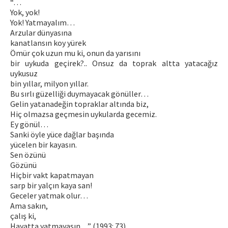
“…
Yok, yok!
Yok! Yatmayalım…
Arzular dünyasına
kanatlansın koy yürek
Ömür çok uzun mu ki, onun da yarısını
bir uykuda geçirek?.. Onsuz da toprak altta yatacağız
uykusuz
bin yıllar, milyon yıllar.
Bu sırlı güzelliği duymayacak gönüller…
Gelin yatanadeğin topraklar altında biz,
Hiç olmazsa geçmesin uykularda gecemiz.
Ey gönül…
Sanki öyle yüce dağlar başında
yücelen bir kayasın.
Sen özünü
Gözünü
Hiçbir vakt kapatmayan
sarp bir yalçın kaya san!
Geceler yatmak olur…
Ama sakın,
çalış ki,
Hayatta yatmayasın…” (1993: 73).