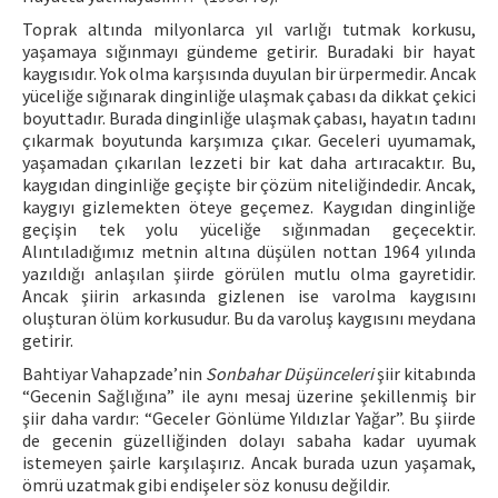
Toprak altında milyonlarca yıl varlığı tutmak korkusu,
yaşamaya sığınmayı gündeme getirir. Buradaki bir hayat
kaygısıdır. Yok olma karşısında duyulan bir ürpermedir. Ancak
yüceliğe sığınarak dinginliğe ulaşmak çabası da dikkat çekici
boyuttadır. Burada dinginliğe ulaşmak çabası, hayatın tadını
çıkarmak boyutunda karşımıza çıkar. Geceleri uyumamak,
yaşamadan çıkarılan lezzeti bir kat daha artıracaktır. Bu,
kaygıdan dinginliğe geçişte bir çözüm niteliğindedir. Ancak,
kaygıyı gizlemekten öteye geçemez. Kaygıdan dinginliğe
geçişin tek yolu yüceliğe sığınmadan geçecektir.
Alıntıladığımız metnin altına düşülen nottan 1964 yılında
yazıldığı anlaşılan şiirde görülen mutlu olma gayretidir.
Ancak şiirin arkasında gizlenen ise varolma kaygısını
oluşturan ölüm korkusudur. Bu da varoluş kaygısını meydana
getirir.
Bahtiyar Vahapzade’nin
Sonbahar Düşünceleri
şiir kitabında
“Gecenin Sağlığına” ile aynı mesaj üzerine şekillenmiş bir
şiir daha vardır: “Geceler Gönlüme Yıldızlar Yağar”. Bu şiirde
de gecenin güzelliğinden dolayı sabaha kadar uyumak
istemeyen şairle karşılaşırız. Ancak burada uzun yaşamak,
ömrü uzatmak gibi endişeler söz konusu değildir.