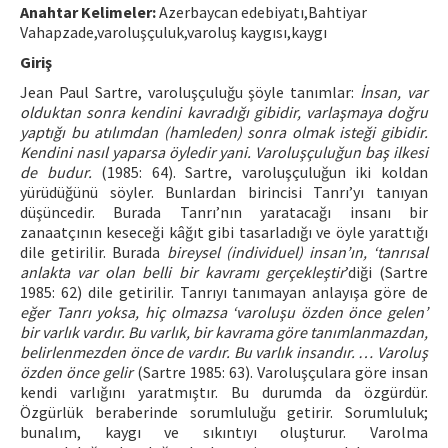
Anahtar Kelimeler:
Azerbaycan edebiyatı,Bahtiyar
Vahapzade,varoluşçuluk,varoluş kaygısı,kaygı
ISSN: 1010-867X · e-ISSN: 2667-8713
Giriş
Jean Paul Sartre, varoluşçuluğu şöyle tanımlar:
İnsan, var
olduktan sonra kendini kavradığı gibidir, varlaşmaya doğru
yaptığı bu atılımdan (hamleden) sonra olmak isteği gibidir.
Kendini nasıl yaparsa öyledir yani. Varoluşçuluğun baş ilkesi
de budur.
(1985: 64). Sartre, varoluşçuluğun iki koldan
yürüdüğünü söyler. Bunlardan birincisi Tanrı’yı tanıyan
düşüncedir. Burada Tanrı’nın yaratacağı insanı bir
zanaatçının keseceği kâğıt gibi tasarladığı ve öyle yarattığı
dile getirilir. Burada
bireysel (individuel) insan’ın, ‘tanrısal
anlakta var olan belli bir kavramı gerçekleştir
’diği (Sartre
1985: 62) dile getirilir. Tanrıyı tanımayan anlayışa göre de
eğer Tanrı yoksa, hiç olmazsa ‘varoluşu özden önce gelen’
bir varlık vardır. Bu varlık, bir kavrama göre tanımlanmazdan,
belirlenmezden önce de vardır. Bu varlık insandır. … Varoluş
özden önce gelir
(Sartre 1985: 63). Varoluşçulara göre insan
kendi varlığını yaratmıştır. Bu durumda da özgürdür.
Özgürlük beraberinde sorumluluğu getirir. Sorumluluk;
bunalım, kaygı ve sıkıntıyı oluşturur. Varolma