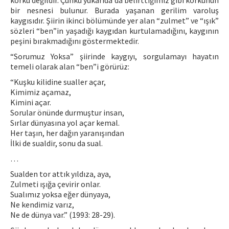
korku değildir. Çünkü yukarıda da belirttiğimiz gibi korkunun
bir nesnesi bulunur. Burada yaşanan gerilim varoluş
kaygısıdır. Şiirin ikinci bölümünde yer alan “zulmet” ve “ışık”
sözleri “ben”in yaşadığı kaygıdan kurtulamadığını, kaygının
peşini bırakmadığını göstermektedir.
“Sorumuz Yoksa” şiirinde kaygıyı, sorgulamayı hayatın
temeli olarak alan “ben”i görürüz:
“Kuşku kilidine sualler açar,
Kimimiz açamaz,
Kimini açar.
Sorular önünde durmuştur insan,
Sırlar dünyasına yol açar kemal.
Her taşın, her dağın yaranışından
İlki de sualdir, sonu da sual.
…
Sualden tor attık yıldıza, aya,
Zulmeti ışığa çevirir onlar.
Sualımız yoksa eğer dünyaya,
Ne kendimiz varız,
Ne de dünya var.” (1993: 28-29).