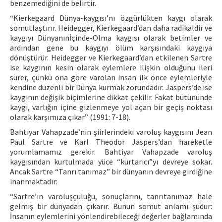
benzemediğini de belirtir.
“Kierkegaard Dünya-kaygısı’nı özgürlükten kaygı olarak
somutlaştırır. Heidegger, Kierkegaard’dan daha radikaldir ve
kaygıyı Dünyanınİçinde-Olma kaygısı olarak betimler ve
ardından gene bu kaygıyı ölüm karşısındaki kaygıya
dönüştürür. Heidegger ve Kierkegaard’dan etkilenen Sartre
ise kaygının kesin olarak eylemlere ilişkin olduğunu ileri
sürer, çünkü ona göre varolan insan ilk önce eylemleriyle
kendine düzenli bir Dünya kurmak zorundadır. Jaspers’de ise
kaygının değişik biçimlerine dikkat çekilir. Fakat bütününde
kaygı, varlığın içine gizlenmeye yol açan bir geçiş noktası
olarak karşımıza çıkar” (1991: 7-18).
Bahtiyar Vahapzade’nin şiirlerindeki varoluş kaygısını Jean
Paul Sartre ve Karl Theodor Jaspers’dan hareketle
yorumlamamız gerekir. Bahtiyar Vahapzade varoluş
kaygısından kurtulmada yüce “kurtarıcı”yı devreye sokar.
Ancak Sartre “Tanrı tanımaz” bir dünyanın devreye girdiğine
inanmaktadır:
“Sartre’ın varoluşçuluğu, sonuçlarını, tanrıtanımaz hale
gelmiş bir dünyadan çıkarır. Bunun somut anlamı şudur:
İnsanın eylemlerini yönlendirebileceği değerler bağlamında