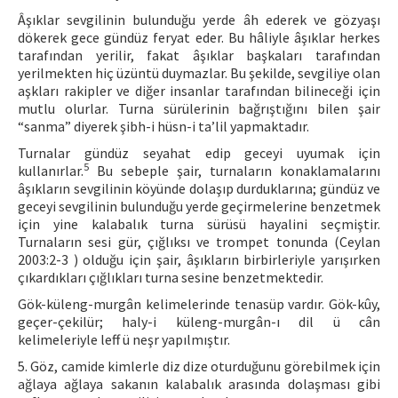
Âşıklar sevgilinin bulunduğu yerde âh ederek ve gözyaşı
dökerek gece gündüz feryat eder. Bu hâliyle âşıklar herkes
tarafından yerilir, fakat âşıklar başkaları tarafından
yerilmekten hiç üzüntü duymazlar. Bu şekilde, sevgiliye olan
aşkları rakipler ve diğer insanlar tarafından bilineceği için
mutlu olurlar. Turna sürülerinin bağrıştığını bilen şair
“sanma” diyerek şibh-i hüsn-i ta’lil yapmaktadır.
Turnalar gündüz seyahat edip geceyi uyumak için
5
kullanırlar.
Bu sebeple şair, turnaların konaklamalarını
âşıkların sevgilinin köyünde dolaşıp durduklarına; gündüz ve
geceyi sevgilinin bulunduğu yerde geçirmelerine benzetmek
için yine kalabalık turna sürüsü hayalini seçmiştir.
Turnaların sesi gür, çığlıksı ve trompet tonunda (Ceylan
2003:2-3 ) olduğu için şair, âşıkların birbirleriyle yarışırken
çıkardıkları çığlıkları turna sesine benzetmektedir.
Gök-küleng-murgân kelimelerinde tenasüp vardır. Gök-kûy,
geçer-çekilür; haly-i küleng-murgân-ı dil ü cân
kelimeleriyle leff ü neşr yapılmıştır.
5. Göz, camide kimlerle diz dize oturduğunu görebilmek için
ağlaya ağlaya sakanın kalabalık arasında dolaşması gibi