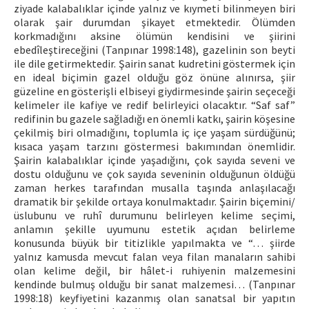
ziyade kalabalıklar içinde yalnız ve kıymeti bilinmeyen biri
olarak şair durumdan şikayet etmektedir. Ölümden
korkmadığını aksine ölümün kendisini ve şiirini
ebedîleştireceğini (Tanpınar 1998:148), gazelinin son beyti
ile dile getirmektedir. Şairin sanat kudretini göstermek için
en ideal biçimin gazel olduğu göz önüne alınırsa, şiir
güzeline en gösterişli elbiseyi giydirmesinde şairin seçeceği
kelimeler ile kafiye ve redif belirleyici olacaktır. “Saf saf”
redifinin bu gazele sağladığı en önemli katkı, şairin köşesine
çekilmiş biri olmadığını, toplumla iç içe yaşam sürdüğünü;
kısaca yaşam tarzını göstermesi bakımından önemlidir.
Şairin kalabalıklar içinde yaşadığını, çok sayıda seveni ve
dostu olduğunu ve çok sayıda seveninin olduğunun öldüğü
zaman herkes tarafından musalla taşında anlaşılacağı
dramatik bir şekilde ortaya konulmaktadır. Şairin biçemini/
üslubunu ve ruhî durumunu belirleyen kelime seçimi,
anlamın şekille uyumunu estetik açıdan belirleme
konusunda büyük bir titizlikle yapılmakta ve “… şiirde
yalnız kamusda mevcut falan veya filan manaların sahibi
olan kelime değil, bir hâlet-i ruhiyenin malzemesini
kendinde bulmuş olduğu bir sanat malzemesi… (Tanpınar
1998:18) keyfiyetini kazanmış olan sanatsal bir yapıtın