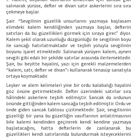
salınarak yürüse, defter ve divan satır askerlerini sıra sıra
çekmeye başlar.
Şair: “Sevgilinin güzellik unsurlarını yazmaya başlasam
elimdeki kalem kendiliğinden yazmaya başlar, defterin
satırları da bu güzellikleri görmek için sıraya girer.” diyor.
Kalem şekil olarak uzunluğu düzgünlüğü ile sevgilinin boyu
ile sancağı hatırlatmaktadır ve teşbih yoluyla sevgilinin
boyunu işaret etmektedir. Salınarak yürüyen kalem, aynen
sevgili gibi edalı bir şekilde satırlar arasında ilerlemektedir.
Şair, bu beyitte hayalini, yazı için gerekli malzemelerden
“kalem, satr, defter ve divan”ı kullanarak tenasüp sanatıyla
ortaya koymaktadır.
Leşker ve alem kelimeleri yine bir ordu kalabalığı hayalini
göz önüne getirmektedir. Defter üzerindeki satırlar sıra
hâlindeki askerlere teşbih edilmiştir. Sancak da ordunun
önünde gittiğinden kalem sancağa teşbih edilmiştir. Ordu ve
önde giden sancak tablosu çizilmektedir. Şair, sevgilisinin
güzelliği bir yana bu güzelliğin vasıflarının anlatılmasının
bile kalemi kendinden geçirerek kendi kendine yazmaya
başlatacağını, hatta defterlerin de canlanarak bu
güzellikleri kendi satırlarında bulundurmak isteyeceklerini