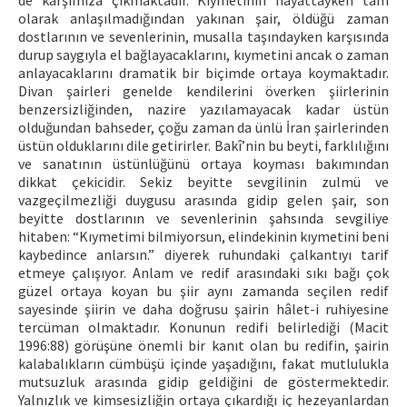
de karşımıza çıkmaktadır. Kıymetinin hayattayken tam
olarak anlaşılmadığından yakınan şair, öldüğü zaman
dostlarının ve sevenlerinin, musalla taşındayken karşısında
durup saygıyla el bağlayacaklarını, kıymetini ancak o zaman
anlayacaklarını dramatik bir biçimde ortaya koymaktadır.
Divan şairleri genelde kendilerini överken şiirlerinin
benzersizliğinden, nazire yazılamayacak kadar üstün
olduğundan bahseder, çoğu zaman da ünlü İran şairlerinden
üstün olduklarını dile getirirler. Bakî’nin bu beyti, farklılığını
ve sanatının üstünlüğünü ortaya koyması bakımından
dikkat çekicidir. Sekiz beyitte sevgilinin zulmü ve
vazgeçilmezliği duygusu arasında gidip gelen şair, son
beyitte dostlarının ve sevenlerinin şahsında sevgiliye
hitaben: “Kıymetimi bilmiyorsun, elindekinin kıymetini beni
kaybedince anlarsın.” diyerek ruhundaki çalkantıyı tarif
etmeye çalışıyor. Anlam ve redif arasındaki sıkı bağı çok
güzel ortaya koyan bu şiir aynı zamanda seçilen redif
sayesinde şiirin ve daha doğrusu şairin hâlet-i ruhiyesine
tercüman olmaktadır. Konunun redifi belirlediği (Macit
1996:88) görüşüne önemli bir kanıt olan bu redifin, şairin
kalabalıkların cümbüşü içinde yaşadığını, fakat mutlulukla
mutsuzluk arasında gidip geldiğini de göstermektedir.
Yalnızlık ve kimsesizliğin ortaya çıkardığı iç hezeyanlardan