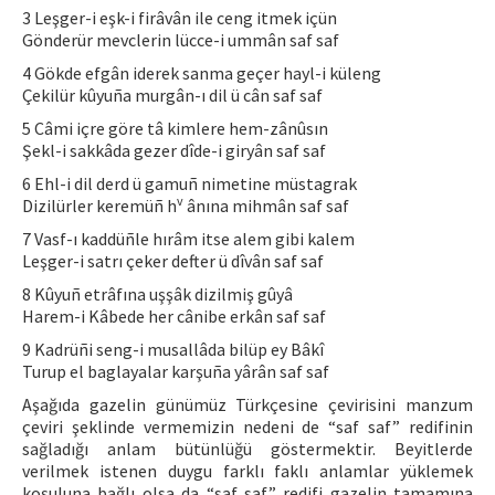
3 Leşger-i eşk-i firâvân ile ceng itmek içün
Gönderür mevclerin lücce-i ummân saf saf
4 Gökde efgân iderek sanma geçer hayl-i küleng
Çekilür kûyuña murgân-ı dil ü cân saf saf
5 Câmi içre göre tâ kimlere hem-zânûsın
Şekl-i sakkâda gezer dîde-i giryân saf saf
6 Ehl-i dil derd ü gamuñ nimetine müstagrak
v
Dizilürler keremüñ h
ânına mihmân saf saf
7 Vasf-ı kaddüñle hırâm itse alem gibi kalem
Leşger-i satrı çeker defter ü dîvân saf saf
8 Kûyuñ etrâfına uşşâk dizilmiş gûyâ
Harem-i Kâbede her cânibe erkân saf saf
9 Kadrüñi seng-i musallâda bilüp ey Bâkî
Turup el baglayalar karşuña yârân saf saf
Aşağıda gazelin günümüz Türkçesine çevirisini manzum
çeviri şeklinde vermemizin nedeni de “saf saf” redifinin
sağladığı anlam bütünlüğü göstermektir. Beyitlerde
verilmek istenen duygu farklı faklı anlamlar yüklemek
koşuluna bağlı olsa da “saf saf” redifi gazelin tamamına