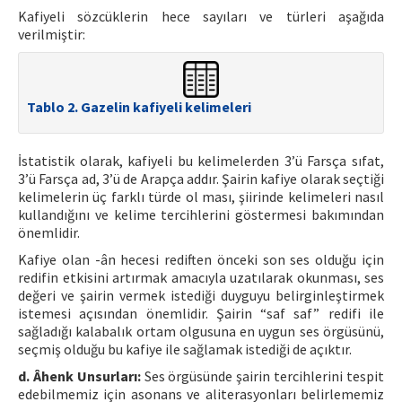
Kafiyeli sözcüklerin hece sayıları ve türleri aşağıda
verilmiştir:
Tablo 2. Gazelin kafiyeli kelimeleri
İstatistik olarak, kafiyeli bu kelimelerden 3’ü Farsça sıfat,
3’ü Farsça ad, 3’ü de Arapça addır. Şairin kafiye olarak seçtiği
kelimelerin üç farklı türde ol ması, şiirinde kelimeleri nasıl
kullandığını ve kelime tercihlerini göstermesi bakımından
önemlidir.
Kafiye olan -ân hecesi rediften önceki son ses olduğu için
redifin etkisini artırmak amacıyla uzatılarak okunması, ses
değeri ve şairin vermek istediği duyguyu belirginleştirmek
istemesi açısından önemlidir. Şairin “saf saf” redifi ile
sağladığı kalabalık ortam olgusuna en uygun ses örgüsünü,
seçmiş olduğu bu kafiye ile sağlamak istediği de açıktır.
d. Âhenk Unsurları:
Ses örgüsünde şairin tercihlerini tespit
edebilmemiz için asonans ve aliterasyonları belirlememiz