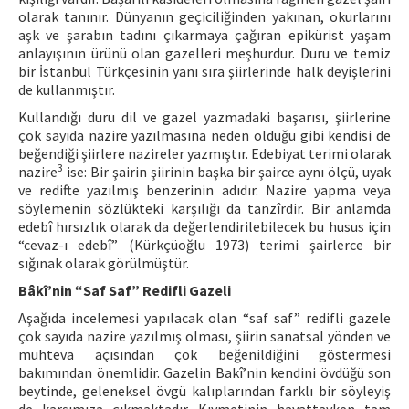
olarak tanınır. Dünyanın geçiciliğinden yakınan, okurlarını
aşk ve şarabın tadını çıkarmaya çağıran epikürist yaşam
anlayışının ürünü olan gazelleri meşhurdur. Duru ve temiz
bir İstanbul Türkçesinin yanı sıra şiirlerinde halk deyişlerini
de kullanmıştır.
Kullandığı duru dil ve gazel yazmadaki başarısı, şiirlerine
çok sayıda nazire yazılmasına neden olduğu gibi kendisi de
beğendiği şiirlere nazireler yazmıştır. Edebiyat terimi olarak
3
nazire
ise: Bir şairin şiirinin başka bir şairce aynı ölçü, uyak
ve redifte yazılmış benzerinin adıdır. Nazire yapma veya
söylemenin sözlükteki karşılığı da tanzîrdir. Bir anlamda
edebî hırsızlık olarak da değerlendirilebilecek bu husus için
“cevaz-ı edebî” (Kürkçüoğlu 1973) terimi şairlerce bir
sığınak olarak görülmüştür.
Bâkî’nin “Saf Saf” Redifli Gazeli
Aşağıda incelemesi yapılacak olan “saf saf” redifli gazele
çok sayıda nazire yazılmış olması, şiirin sanatsal yönden ve
muhteva açısından çok beğenildiğini göstermesi
bakımından önemlidir. Gazelin Bakî’nin kendini övdüğü son
beytinde, geleneksel övgü kalıplarından farklı bir söyleyiş