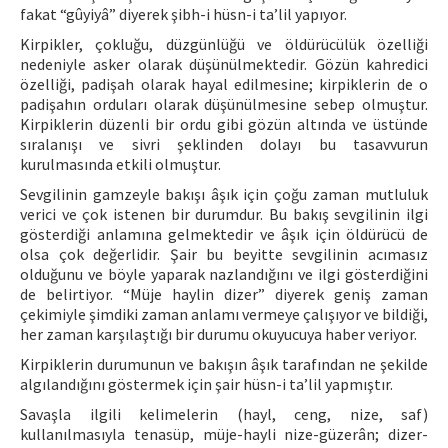
fakat “gûyiyâ” diyerek şibh-i hüsn-i ta’lil yapıyor.
Kirpikler, çokluğu, düzgünlüğü ve öldürücülük özelliği
nedeniyle asker olarak düşünülmektedir. Gözün kahredici
özelliği, padişah olarak hayal edilmesine; kirpiklerin de o
padişahın orduları olarak düşünülmesine sebep olmuştur.
Kirpiklerin düzenli bir ordu gibi gözün altında ve üstünde
sıralanışı ve sivri şeklinden dolayı bu tasavvurun
kurulmasında etkili olmuştur.
Sevgilinin gamzeyle bakışı âşık için çoğu zaman mutluluk
verici ve çok istenen bir durumdur. Bu bakış sevgilinin ilgi
gösterdiği anlamına gelmektedir ve âşık için öldürücü de
olsa çok değerlidir. Şair bu beyitte sevgilinin acımasız
olduğunu ve böyle yaparak nazlandığını ve ilgi gösterdiğini
de belirtiyor. “Müje haylin dizer” diyerek geniş zaman
çekimiyle şimdiki zaman anlamı vermeye çalışıyor ve bildiği,
her zaman karşılaştığı bir durumu okuyucuya haber veriyor.
Kirpiklerin durumunun ve bakışın âşık tarafından ne şekilde
algılandığını göstermek için şair hüsn-i ta’lil yapmıştır.
Savaşla ilgili kelimelerin (hayl, ceng, nize, saf)
kullanılmasıyla tenasüp, müje-hayli nize-güzerân; dizer-