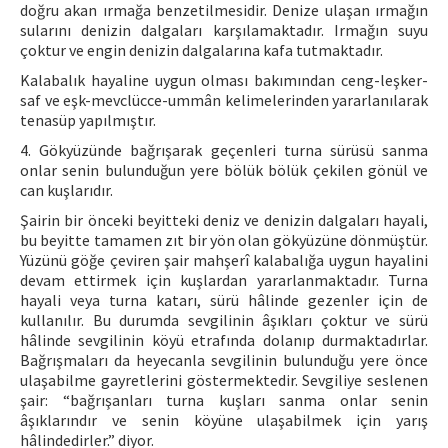
doğru akan ırmağa benzetilmesidir. Denize ulaşan ırmağın
sularını denizin dalgaları karşılamaktadır. Irmağın suyu
çoktur ve engin denizin dalgalarına kafa tutmaktadır.
Kalabalık hayaline uygun olması bakımından ceng-leşker-
saf ve eşk-mevclücce-ummân kelimelerinden yararlanılarak
tenasüp yapılmıştır.
4. Gökyüzünde bağrışarak geçenleri turna sürüsü sanma
onlar senin bulunduğun yere bölük bölük çekilen gönül ve
can kuşlarıdır.
Şairin bir önceki beyitteki deniz ve denizin dalgaları hayali,
bu beyitte tamamen zıt bir yön olan gökyüzüne dönmüştür.
Yüzünü göğe çeviren şair mahşerî kalabalığa uygun hayalini
devam ettirmek için kuşlardan yararlanmaktadır. Turna
hayali veya turna katarı, sürü hâlinde gezenler için de
kullanılır. Bu durumda sevgilinin âşıkları çoktur ve sürü
hâlinde sevgilinin köyü etrafında dolanıp durmaktadırlar.
Bağrışmaları da heyecanla sevgilinin bulunduğu yere önce
ulaşabilme gayretlerini göstermektedir. Sevgiliye seslenen
şair: “bağrışanları turna kuşları sanma onlar senin
âşıklarındır ve senin köyüne ulaşabilmek için yarış
hâlindedirler.” diyor.