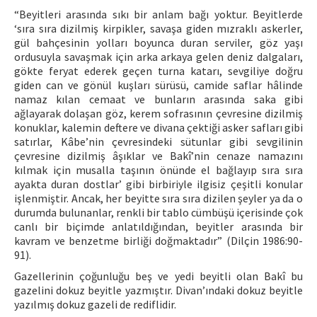
“Beyitleri arasında sıkı bir anlam bağı yoktur. Beyitlerde
‘sıra sıra dizilmiş kirpikler, savaşa giden mızraklı askerler,
gül bahçesinin yolları boyunca duran serviler, göz yaşı
ordusuyla savaşmak için arka arkaya gelen deniz dalgaları,
gökte feryat ederek geçen turna katarı, sevgiliye doğru
giden can ve gönül kuşları sürüsü, camide saflar hâlinde
namaz kılan cemaat ve bunların arasında saka gibi
ağlayarak dolaşan göz, kerem sofrasının çevresine dizilmiş
konuklar, kalemin deftere ve divana çektiği asker safları gibi
satırlar, Kâbe’nin çevresindeki sütunlar gibi sevgilinin
çevresine dizilmiş âşıklar ve Bakî’nin cenaze namazını
kılmak için musalla taşının önünde el bağlayıp sıra sıra
ayakta duran dostlar’ gibi birbiriyle ilgisiz çeşitli konular
işlenmiştir. Ancak, her beyitte sıra sıra dizilen şeyler ya da o
durumda bulunanlar, renkli bir tablo cümbüşü içerisinde çok
canlı bir biçimde anlatıldığından, beyitler arasında bir
kavram ve benzetme birliği doğmaktadır” (Dilçin 1986:90-
91).
Gazellerinin çoğunluğu beş ve yedi beyitli olan Bakî bu
gazelini dokuz beyitle yazmıştır. Divan’ındaki dokuz beyitle
yazılmış dokuz gazeli de rediflidir.