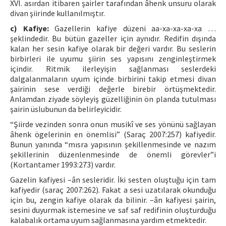
XVI. asırdan itibaren şairler tarafından âhenk unsuru olarak
divan şiirinde kullanılmıştır.
c) Kafiye:
Gazellerin kafiye düzeni aa-xa-xa-xa-xa …
şeklindedir. Bu bütün gazeller için aynıdır. Redifin dışında
kalan her sesin kafiye olarak bir değeri vardır. Bu seslerin
birbirleri ile uyumu şiirin ses yapısını zenginleştirmek
içindir. Ritmik ilerleyişin sağlanması seslerdeki
dalgalanmaların uyum içinde birbirini takip etmesi divan
şairinin sese verdiği değerle birebir örtüşmektedir.
Anlamdan ziyade söyleyiş güzelliğinin ön planda tutulması
şairin üslubunun da belirleyicidir.
“Şiirde vezinden sonra onun musikî ve ses yönünü sağlayan
âhenk ögelerinin en önemlisi” (Saraç 2007:257) kafiyedir.
Bunun yanında “mısra yapısının şekillenmesinde ve nazım
şekillerinin düzenlenmesinde de önemli görevler”i
(Kortantamer 1993:273) vardır.
Gazelin kafiyesi –ân sesleridir. İki sesten oluştuğu için tam
kafiyedir (saraç 2007:262). Fakat a sesi uzatılarak okunduğu
için bu, zengin kafiye olarak da bilinir. –ân kafiyesi şairin,
sesini duyurmak istemesine ve saf saf redifinin oluşturduğu
kalabalık ortama uyum sağlanmasına yardım etmektedir.