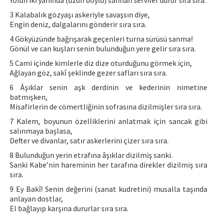
Yolun iki yanında (uzun boylu) salınan serviler durur sıra sıra.
3 Kalabalık gözyaşı askeriyle savaşsın diye,
Engin deniz, dalgalarını gönderir sıra sıra.
4 Gökyüzünde bağrışarak geçenleri turna sürüsü sanma!
Gönül ve can kuşları senin bulunduğun yere gelir sıra sıra.
5 Cami içinde kimlerle diz dize oturduğunu görmek için,
Ağlayan göz, sakî şeklinde gezer safları sıra sıra.
6 Âşıklar senin aşk derdinin ve kederinin nimetine
batmışken,
Misafirlerin de cömertliğinin sofrasına dizilmişler sıra sıra.
7 Kalem, boyunun özelliklerini anlatmak için sancak gibi
salınmaya başlasa,
Defter ve divanlar, satır askerlerini çizer sıra sıra.
8 Bulunduğun yerin etrafına âşıklar dizilmiş sanki.
Sanki Kabe’nin hareminin her tarafına direkler dizilmiş sıra
sıra.
9 Ey Bakî! Senin değerini (sanat kudretini) musalla taşında
anlayan dostlar,
El bağlayıp karşına dururlar sıra sıra.