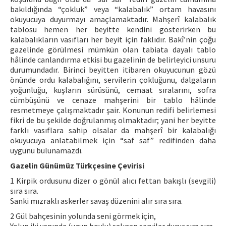
bakıldığında “çokluk” veya “kalabalık” ortam havasını
okuyucuya duyurmayı amaçlamaktadır. Mahşerî kalabalık
tablosu hemen her beyitte kendini gösterirken bu
kalabalıkların vasıfları her beyit için faklıdır. Bakî’nin çoğu
gazelinde görülmesi mümkün olan tabiata dayalı tablo
hâlinde canlandırma etkisi bu gazelinin de belirleyici unsuru
durumundadır. Birinci beyitten itibaren okuyucunun gözü
önünde ordu kalabalığını, servilerin çokluğunu, dalgaların
yoğunluğu, kuşların sürüsünü, cemaat sıralarını, sofra
cümbüşünü ve cenaze mahşerini bir tablo hâlinde
resmetmeye çalışmaktadır şair. Konunun redifi belirlemesi
fikri de bu şekilde doğrulanmış olmaktadır; yani her beyitte
farklı vasıflara sahip olsalar da mahşerî bir kalabalığı
okuyucuya anlatabilmek için “saf saf” redifinden daha
uygunu bulunamazdı.
Gazelin Günümüz Türkçesine Çevirisi
1 Kirpik ordusunu dizer o gönül alıcı fettan bakışlı (sevgili)
sıra sıra.
Sanki mızraklı askerler savaş düzenini alır sıra sıra.
2 Gül bahçesinin yolunda seni görmek için,