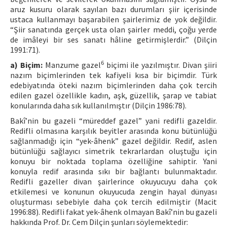
aruz kusuru olarak sayılan bazı durumları şiir içerisinde
ustaca kullanmayı başarabilen şairlerimiz de yok değildir.
“Şiir sanatında gerçek usta olan şairler meddi, çoğu yerde
de imâleyi bir ses sanatı hâline getirmişlerdir.” (Dilçin
1991:71).
6
a) Biçim:
Manzume gazel
biçimi ile yazılmıştır. Divan şiiri
nazım biçimlerinden tek kafiyeli kısa bir biçimdir. Türk
edebiyatında öteki nazım biçimlerinden daha çok tercih
edilen gazel özellikle kadın, aşk, güzellik, şarap ve tabiat
konularında daha sık kullanılmıştır (Dilçin 1986:78).
Bakî’nin bu gazeli “müreddef gazel” yani redifli gazeldir.
Redifli olmasına karşılık beyitler arasında konu bütünlüğü
sağlanmadığı için “yek-âhenk” gazel değildir. Redif, aslen
bütünlüğü sağlayıcı simetrik tekrarlardan oluştuğu için
konuyu bir noktada toplama özelliğine sahiptir. Yani
konuyla redif arasında sıkı bir bağlantı bulunmaktadır.
Redifli gazeller divan şairlerince okuyucuyu daha çok
etkilemesi ve konunun okuyucuda zengin hayal dünyası
oluşturması sebebiyle daha çok tercih edilmiştir (Macit
1996:88). Redifli fakat yek-âhenk olmayan Bakî’nin bu gazeli
hakkında Prof. Dr. Cem Dilçin şunları söylemektedir: