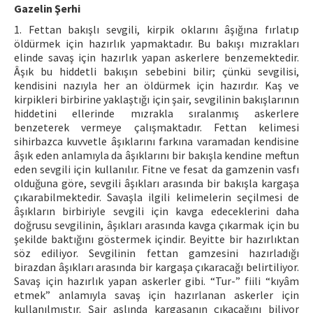
Gazelin Şerhi
1. Fettan bakışlı sevgili, kirpik oklarını âşığına fırlatıp
öldürmek için hazırlık yapmaktadır. Bu bakışı mızrakları
elinde savaş için hazırlık yapan askerlere benzemektedir.
Âşık bu hiddetli bakışın sebebini bilir; çünkü sevgilisi,
kendisini nazıyla her an öldürmek için hazırdır. Kaş ve
kirpikleri birbirine yaklaştığı için şair, sevgilinin bakışlarının
hiddetini ellerinde mızrakla sıralanmış askerlere
benzeterek vermeye çalışmaktadır. Fettan kelimesi
sihirbazca kuvvetle âşıklarını farkına varamadan kendisine
âşık eden anlamıyla da âşıklarını bir bakışla kendine meftun
eden sevgili için kullanılır. Fitne ve fesat da gamzenin vasfı
olduğuna göre, sevgili âşıkları arasında bir bakışla kargaşa
çıkarabilmektedir. Savaşla ilgili kelimelerin seçilmesi de
âşıkların birbiriyle sevgili için kavga edeceklerini daha
doğrusu sevgilinin, âşıkları arasında kavga çıkarmak için bu
şekilde baktığını göstermek içindir. Beyitte bir hazırlıktan
söz ediliyor. Sevgilinin fettan gamzesini hazırladığı
birazdan âşıkları arasında bir kargaşa çıkaracağı belirtiliyor.
Savaş için hazırlık yapan askerler gibi. “Tur-” fiili “kıyâm
etmek” anlamıyla savaş için hazırlanan askerler için
kullanılmıştır. Şair aslında kargaşanın çıkacağını biliyor