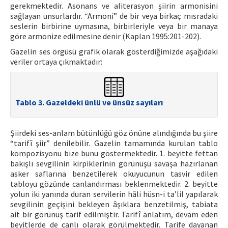
gerekmektedir. Asonans ve aliterasyon şiirin armonisini
sağlayan unsurlardır. “Armoni” de bir veya birkaç mısradaki
seslerin birbirine uymasına, birbirleriyle veya bir manaya
göre armonize edilmesine denir (Kaplan 1995:201-202).
Gazelin ses örgüsü grafik olarak gösterdiğimizde aşağıdaki
veriler ortaya çıkmaktadır:
Tablo 3. Gazeldeki ünlü ve ünsüz sayıları
Şiirdeki ses-anlam bütünlüğü göz önüne alındığında bu şiire
“tarifî şiir” denilebilir. Gazelin tamamında kurulan tablo
kompozisyonu bize bunu göstermektedir. 1. beyitte fettan
bakışlı sevgilinin kirpiklerinin görünüşü savaşa hazırlanan
asker saflarına benzetilerek okuyucunun tasvir edilen
tabloyu gözünde canlandırması beklenmektedir. 2. beyitte
yolun iki yanında duran servilerin hâli hüsn-i ta’lil yapılarak
sevgilinin geçişini bekleyen âşıklara benzetilmiş, tabiata
ait bir görünüş tarif edilmiştir. Tarifî anlatım, devam eden
beyitlerde de canlı olarak görülmektedir. Tarife dayanan