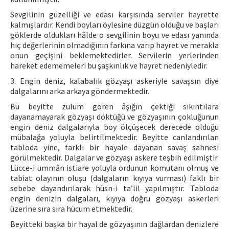
Sevgilinin güzelliği ve edası karşısında serviler hayrette
kalmışlardır. Kendi boyları öylesine düzgün olduğu ve başları
göklerde oldukları hâlde o sevgilinin boyu ve edası yanında
hiç değerlerinin olmadığının farkına varıp hayret ve merakla
onun geçişini beklemektedirler. Servilerin yerlerinden
hareket edememeleri bu şaşkınlık ve hayret nedeniyledir.
3. Engin deniz, kalabalık gözyaşı askeriyle savaşsın diye
dalgalarını arka arkaya göndermektedir.
Bu beyitte zulüm gören âşığın çektiği sıkıntılara
dayanamayarak gözyaşı döktüğü ve gözyaşının çokluğunun
engin deniz dalgalarıyla boy ölçüşecek derecede olduğu
mübalağa yoluyla belirtilmektedir. Beyitte canlandırılan
tabloda yine, farklı bir hayale dayanan savaş sahnesi
görülmektedir. Dalgalar ve gözyaşı askere teşbih edilmiştir.
Lücce-i ummân istiare yoluyla ordunun komutanı olmuş ve
tabiat olayının oluşu (dalgaların kıyıya vurması) faklı bir
sebebe dayandırılarak hüsn-i ta’lil yapılmıştır. Tabloda
engin denizin dalgaları, kıyıya doğru gözyaşı askerleri
üzerine sıra sıra hücum etmektedir.
Beyitteki başka bir hayal de gözyaşının dağlardan denizlere