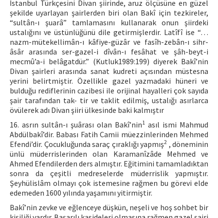
İstanbul Türkçesini Divan şiirinde, aruz ölçüsüne en güzel
şekilde uyarlayan şairlerden biri olan Bakî için tezkireler,
“sultân-ı şuarâ” tamlamasını kullanarak onun şiirdeki
ustalığını ve üstünlüğünü dile getirmişlerdir. Latîfî ise “…
nazm-mütekellimân-ı kâfiye-güzâr ve fasîh-zebân-ı sihr-
âsâr arasında ser-gazel-i dîvân-ı fesâhat ve şâh-beyt-i
mecmû’a-i belâgatdür.” (Kutluk1989:199) diyerek Bakî’nin
Divan şairleri arasında sanat kudreti açısından müstesna
yerini belirtmiştir. Özellikle gazel yazmadaki hüneri ve
bulduğu rediflerinin cazibesi ile orijinal hayalleri çok sayıda
şair tarafından tak- tir ve taklit edilmiş, ustalığı asırlarca
övülerek adı Divan şiiri ülkesinde baki kalmıştır
1
16. asrın sultân-ı şuârası olan Bakî’nin
asıl ismi Mahmud
Abdülbakî’dir. Babası Fatih Camii müezzinlerinden Mehmed
2
Efendi’dir. Çocukluğunda saraç çıraklığı yapmış
, döneminin
ünlü müderrislerinden olan Karamanîzâde Mehmed ve
Ahmed Efendilerden ders almıştır. Eğitimini tamamladıktan
sonra da çeşitli medreselerde müderrislik yapmıştır.
Şeyhülislâm olmayı çok istemesine rağmen bu görevi elde
edemeden 1600 yılında yaşamını yitirmiştir.
Bakî’nin zevke ve eğlenceye düşkün, neşeli ve hoş sohbet bir
kişiliği vardır. Başarılı kasideleri olmasına rağmen gazel şairi