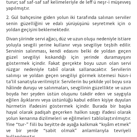
turur; saf saf-saf saf kelimeleriyle de leff ü neşr-i müşevveş
yapılmıştır.
2. Gül bahçesine giden yolun iki tarafında salınan serviler
senin güzelliğini ve edalı yürüyüşünü seyretmek için o
yoldan geçişini beklemektedir.
Divan şiirinde servi ağacı, düz ve uzun oluşu nedeniyle istiare
yoluyla sevgili yerine kullanır veya sevgiliye teşbih edilir.
Servinin salınması, kendi edasını belki de yoldan geçen
güzel sevgiliyi kıskandığı için yerinde duramayışını
göstermek içindir. Fakat gerçekte boyu uzun olan servi
rüzgar nedeniyle tabiî olarak sallanacaktır. Servilerin
salınışı ve yoldan geçen sevgiliyi görmek istemesi hüsn-i
ta’lil sanatıyla verilmiştir. Servilerin bu şekilde yol boyu sıra
hâlinde duruşu ve salınmaları, sevgilinin güzellikte ve uzun
boyda her şeyden üstün oluşunu takdir eden ve saygıyla
eğilen âşıklarını veya üstünlüğü kabul edilen kişiye duyulan
hürmetin ifadesini göstermek içindir. Burada bir başka
hayal olarak padişah geçerken halkın saygı ifadesi olarak
yolun kenarına dizilmeleri ve eğilmeleri tablolaştırılmıştır.
Yine “tur-” fiili bu beyitte de ayağa kalkmak “kıyâm etmek”
ve bir yerde “sabit olmak” anlamlarıyla tevriyeli
kullanılmıştır.