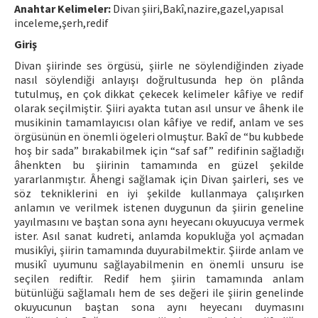
Anahtar Kelimeler:
Divan şiiri,Bakî,nazire,gazel,yapısal
inceleme,şerh,redif
ISSN: 1010-867X · e-ISSN: 2667-8713
Giriş
Divan şiirinde ses örgüsü, şiirle ne söylendiğinden ziyade
nasıl söylendiği anlayışı doğrultusunda hep ön plânda
tutulmuş, en çok dikkat çekecek kelimeler kâfiye ve redif
olarak seçilmiştir. Şiiri ayakta tutan asıl unsur ve âhenk ile
musikinin tamamlayıcısı olan kâfiye ve redif, anlam ve ses
örgüsünün en önemli ögeleri olmuştur. Bakî de “bu kubbede
hoş bir sada” bırakabilmek için “saf saf” redifinin sağladığı
âhenkten bu şiirinin tamamında en güzel şekilde
yararlanmıştır. Âhengi sağlamak için Divan şairleri, ses ve
söz tekniklerini en iyi şekilde kullanmaya çalışırken
anlamın ve verilmek istenen duygunun da şiirin geneline
yayılmasını ve baştan sona aynı heyecanı okuyucuya vermek
ister. Asıl sanat kudreti, anlamda kopukluğa yol açmadan
musikîyi, şiirin tamamında duyurabilmektir. Şiirde anlam ve
musikî uyumunu sağlayabilmenin en önemli unsuru ise
seçilen rediftir. Redif hem şiirin tamamında anlam
bütünlüğü sağlamalı hem de ses değeri ile şiirin genelinde
okuyucunun baştan sona aynı heyecanı duymasını