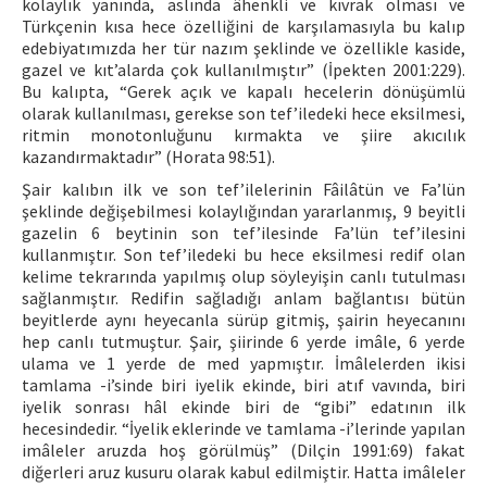
kolaylık yanında, aslında âhenkli ve kıvrak olması ve
Türkçenin kısa hece özelliğini de karşılamasıyla bu kalıp
edebiyatımızda her tür nazım şeklinde ve özellikle kaside,
gazel ve kıt’alarda çok kullanılmıştır” (İpekten 2001:229).
Bu kalıpta, “Gerek açık ve kapalı hecelerin dönüşümlü
olarak kullanılması, gerekse son tef’iledeki hece eksilmesi,
ritmin monotonluğunu kırmakta ve şiire akıcılık
kazandırmaktadır” (Horata 98:51).
Şair kalıbın ilk ve son tef’ilelerinin Fâilâtün ve Fa’lün
şeklinde değişebilmesi kolaylığından yararlanmış, 9 beyitli
gazelin 6 beytinin son tef’ilesinde Fa’lün tef’ilesini
kullanmıştır. Son tef’iledeki bu hece eksilmesi redif olan
kelime tekrarında yapılmış olup söyleyişin canlı tutulması
sağlanmıştır. Redifin sağladığı anlam bağlantısı bütün
beyitlerde aynı heyecanla sürüp gitmiş, şairin heyecanını
hep canlı tutmuştur. Şair, şiirinde 6 yerde imâle, 6 yerde
ulama ve 1 yerde de med yapmıştır. İmâlelerden ikisi
tamlama -i’sinde biri iyelik ekinde, biri atıf vavında, biri
iyelik sonrası hâl ekinde biri de “gibi” edatının ilk
hecesindedir. “İyelik eklerinde ve tamlama -i’lerinde yapılan
imâleler aruzda hoş görülmüş” (Dilçin 1991:69) fakat
diğerleri aruz kusuru olarak kabul edilmiştir. Hatta imâleler