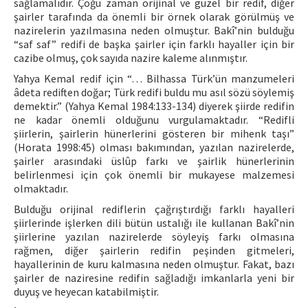
sağlamalıdır. Çoğu zaman orijinal ve güzel bir redif, diğer
şairler tarafında da önemli bir örnek olarak görülmüş ve
nazirelerin yazılmasına neden olmuştur. Bakî’nin bulduğu
“saf saf” redifi de başka şairler için farklı hayaller için bir
cazibe olmuş, çok sayıda nazire kaleme alınmıştır.
Yahya Kemal redif için “… Bilhassa Türk’ün manzumeleri
âdeta rediften doğar; Türk redifi buldu mu asıl sözü söylemiş
demektir.” (Yahya Kemal 1984:133-134) diyerek şiirde redifin
ne kadar önemli olduğunu vurgulamaktadır. “Redifli
şiirlerin, şairlerin hünerlerini gösteren bir mihenk taşı”
(Horata 1998:45) olması bakımından, yazılan nazirelerde,
şairler arasındaki üslûp farkı ve şairlik hünerlerinin
belirlenmesi için çok önemli bir mukayese malzemesi
olmaktadır.
Bulduğu orijinal rediflerin çağrıştırdığı farklı hayalleri
şiirlerinde işlerken dili bütün ustalığı ile kullanan Bakî’nin
şiirlerine yazılan nazirelerde söyleyiş farkı olmasına
rağmen, diğer şairlerin redifin peşinden gitmeleri,
hayallerinin de kuru kalmasına neden olmuştur. Fakat, bazı
şairler de naziresine redifin sağladığı imkanlarla yeni bir
duyuş ve heyecan katabilmiştir.