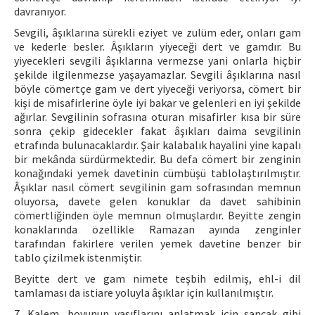
davranıyor.
Sevgili, âşıklarına sürekli eziyet ve zulüm eder, onları gam
ve kederle besler. Âşıkların yiyeceği dert ve gamdır. Bu
yiyecekleri sevgili âşıklarına vermezse yani onlarla hiçbir
şekilde ilgilenmezse yaşayamazlar. Sevgili âşıklarına nasıl
böyle cömertçe gam ve dert yiyeceği veriyorsa, cömert bir
kişi de misafirlerine öyle iyi bakar ve gelenleri en iyi şekilde
ağırlar. Sevgilinin sofrasına oturan misafirler kısa bir süre
sonra çekip gidecekler fakat âşıkları daima sevgilinin
etrafında bulunacaklardır. Şair kalabalık hayalini yine kapalı
bir mekânda sürdürmektedir. Bu defa cömert bir zenginin
konağındaki yemek davetinin cümbüşü tablolaştırılmıştır.
Âşıklar nasıl cömert sevgilinin gam sofrasından memnun
oluyorsa, davete gelen konuklar da davet sahibinin
cömertliğinden öyle memnun olmuşlardır. Beyitte zengin
konaklarında özellikle Ramazan ayında zenginler
tarafından fakirlere verilen yemek davetine benzer bir
tablo çizilmek istenmiştir.
Beyitte dert ve gam nimete teşbih edilmiş, ehl-i dil
tamlaması da istiare yoluyla âşıklar için kullanılmıştır.
7. Kalem, boyunun vasıflarını anlatmak için sancak gibi