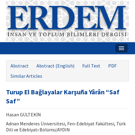
Home
Abstract
Abstract (English)
Full Text
PDF
About
Similar Articles
Journal Boards
Turup El Bağlayalar Karşuña Yârân “Saf
Guides
Saf”
Publication Policies
Hasan GÜLTEKİN
Writing Rules
Adnan Menderes Üniversitesi, Fen-Edebiyat Fakültesi, Türk
Dili ve Edebiyatı Bölümü/AYDIN
Contact Us