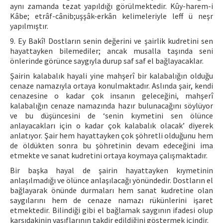
aynı zamanda tezat yapıldığı görülmektedir. Kûy-harem-i
Kâbe; etrâf-cânib;uşşâk-erkân kelimeleriyle leff ü neşr
yapılmıştır.
9. Ey Bakî! Dostların senin değerini ve şairlik kudretini sen
hayattayken bilemediler; ancak musalla taşında seni
önlerinde görünce saygıyla durup saf saf el bağlayacaklar.
Şairin kalabalık hayali yine mahşerî bir kalabalığın olduğu
cenaze namazıyla ortaya konulmaktadır. Aslında şair, kendi
cenazesine o kadar çok insanın geleceğini, mahşerî
kalabalığın cenaze namazında hazır bulunacağını söylüyor
ve bu düşüncesini de ‘senin kıymetini sen ölünce
anlayacakları için o kadar çok kalabalık olacak’ diyerek
anlatıyor. Şair hem hayattayken çok şöhretli olduğunu hem
de öldükten sonra bu şöhretinin devam edeceğini ima
etmekte ve sanat kudretini ortaya koymaya çalışmaktadır.
Bir başka hayal de şairin hayattayken kıymetinin
anlaşılmadığı ve ölünce anlaşılacağı yönündedir. Dostların el
bağlayarak önünde durmaları hem sanat kudretine olan
saygılarını hem de cenaze namazı rükünlerini işaret
etmektedir. Bilindiği gibi el bağlamak saygının ifadesi olup
karşıdakinin vasıflarının takdir edildiğini göstermek içindir.