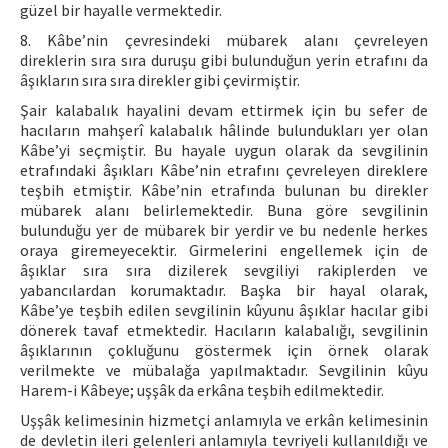
güzel bir hayalle vermektedir.
8. Kâbe’nin çevresindeki mübarek alanı çevreleyen
direklerin sıra sıra duruşu gibi bulunduğun yerin etrafını da
âşıkların sıra sıra direkler gibi çevirmiştir.
Şair kalabalık hayalini devam ettirmek için bu sefer de
hacıların mahşerî kalabalık hâlinde bulundukları yer olan
Kâbe’yi seçmiştir. Bu hayale uygun olarak da sevgilinin
etrafındaki âşıkları Kâbe’nin etrafını çevreleyen direklere
teşbih etmiştir. Kâbe’nin etrafında bulunan bu direkler
mübarek alanı belirlemektedir. Buna göre sevgilinin
bulunduğu yer de mübarek bir yerdir ve bu nedenle herkes
oraya giremeyecektir. Girmelerini engellemek için de
âşıklar sıra sıra dizilerek sevgiliyi rakiplerden ve
yabancılardan korumaktadır. Başka bir hayal olarak,
Kâbe’ye teşbih edilen sevgilinin kûyunu âşıklar hacılar gibi
dönerek tavaf etmektedir. Hacıların kalabalığı, sevgilinin
âşıklarının çokluğunu göstermek için örnek olarak
verilmekte ve mübalağa yapılmaktadır. Sevgilinin kûyu
Harem-i Kâbeye; uşşâk da erkâna teşbih edilmektedir.
Uşşâk kelimesinin hizmetçi anlamıyla ve erkân kelimesinin
de devletin ileri gelenleri anlamıyla tevriyeli kullanıldığı ve