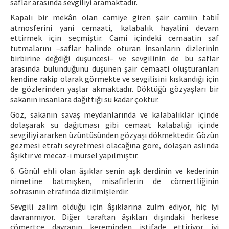
saflar arasında sevgiliyi aramaktadır.
Kapalı bir mekân olan camiye giren şair camiin tabiî
atmosferini yani cemaati, kalabalık hayalini devam
ettirmek için seçmiştir. Cami içindeki cemaatin saf
tutmalarını –saflar halinde oturan insanların dizlerinin
birbirine değdiği düşüncesi– ve sevgilinin de bu saflar
arasında bulunduğunu düşünen şair cemaati oluşturanları
kendine rakip olarak görmekte ve sevgilisini kıskandığı için
de gözlerinden yaşlar akmaktadır. Döktüğü gözyaşları bir
sakanın insanlara dağıttığı su kadar çoktur.
Göz, sakanın savaş meydanlarında ve kalabalıklar içinde
dolaşarak su dağıtması gibi cemaat kalabalığı içinde
sevgiliyi ararken üzüntüsünden gözyaşı dökmektedir. Gözün
gezmesi etrafı seyretmesi olacağına göre, dolaşan aslında
âşıktır ve mecaz-ı mürsel yapılmıştır.
6. Gönül ehli olan âşıklar senin aşk derdinin ve kederinin
nimetine batmışken, misafirlerin de cömertliğinin
sofrasının etrafında dizilmişlerdir.
Sevgili zalim olduğu için âşıklarına zulm ediyor, hiç iyi
davranmıyor. Diğer taraftan âşıkları dışındaki herkese
cömertçe davranıp kereminden istifade ettiriyor iyi