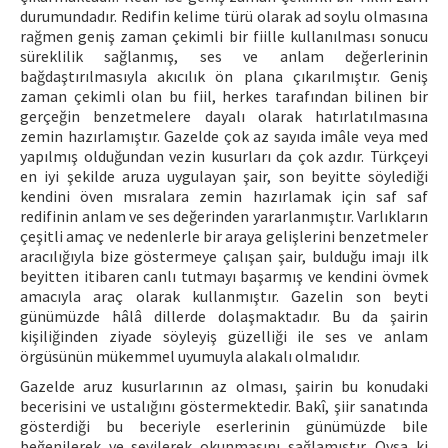
durumundadır. Redifin kelime türü olarak ad soylu olmasına
rağmen geniş zaman çekimli bir fiille kullanılması sonucu
süreklilik sağlanmış, ses ve anlam değerlerinin
bağdaştırılmasıyla akıcılık ön plana çıkarılmıştır. Geniş
zaman çekimli olan bu fiil, herkes tarafından bilinen bir
gerçeğin benzetmelere dayalı olarak hatırlatılmasına
zemin hazırlamıştır. Gazelde çok az sayıda imâle veya med
yapılmış olduğundan vezin kusurları da çok azdır. Türkçeyi
en iyi şekilde aruza uygulayan şair, son beyitte söylediği
kendini öven mısralara zemin hazırlamak için saf saf
redifinin anlam ve ses değerinden yararlanmıştır. Varlıkların
çeşitli amaç ve nedenlerle bir araya gelişlerini benzetmeler
aracılığıyla bize göstermeye çalışan şair, bulduğu imajı ilk
beyitten itibaren canlı tutmayı başarmış ve kendini övmek
amacıyla araç olarak kullanmıştır. Gazelin son beyti
günümüzde hâlâ dillerde dolaşmaktadır. Bu da şairin
kişiliğinden ziyade söyleyiş güzelliği ile ses ve anlam
örgüsünün mükemmel uyumuyla alakalı olmalıdır.
Gazelde aruz kusurlarının az olması, şairin bu konudaki
becerisini ve ustalığını göstermektedir. Bakî, şiir sanatında
gösterdiği bu beceriyle eserlerinin günümüzde bile
beğenilerek ve sevilerek okunmasını sağlamıştır. Oysa ki