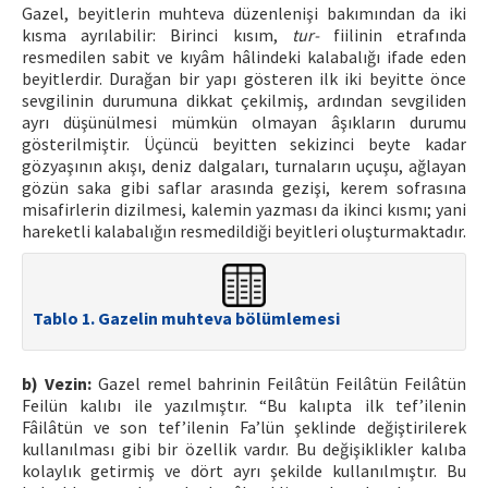
Gazel, beyitlerin muhteva düzenlenişi bakımından da iki
kısma ayrılabilir: Birinci kısım,
tur-
fiilinin etrafında
resmedilen sabit ve kıyâm hâlindeki kalabalığı ifade eden
beyitlerdir. Durağan bir yapı gösteren ilk iki beyitte önce
sevgilinin durumuna dikkat çekilmiş, ardından sevgiliden
ayrı düşünülmesi mümkün olmayan âşıkların durumu
gösterilmiştir. Üçüncü beyitten sekizinci beyte kadar
gözyaşının akışı, deniz dalgaları, turnaların uçuşu, ağlayan
gözün saka gibi saflar arasında gezişi, kerem sofrasına
misafirlerin dizilmesi, kalemin yazması da ikinci kısmı; yani
hareketli kalabalığın resmedildiği beyitleri oluşturmaktadır.
Tablo 1. Gazelin muhteva bölümlemesi
b) Vezin:
Gazel remel bahrinin Feilâtün Feilâtün Feilâtün
Feilün kalıbı ile yazılmıştır. “Bu kalıpta ilk tef’ilenin
Fâilâtün ve son tef’ilenin Fa’lün şeklinde değiştirilerek
kullanılması gibi bir özellik vardır. Bu değişiklikler kalıba
kolaylık getirmiş ve dört ayrı şekilde kullanılmıştır. Bu