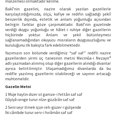
malzemesi olmaktadır kelime.
Bakî’nin gazelini, nazire olarak yazılan gazellerle
karşılaştırdığımızda, ölçü, kafiye ve redifin sağladığı şeklî
benzerlik dışında, estetik ve anlam yoğunluğu açısından
belirgin farklar göze çarpmaktadır. Bakî’nin gazelinde
verdiği duygu yoğunluğu ve hâlet-i ruhiye diğer gazellerin
hiçbirinde yoktur. Anlam ve şekil bütünleşmesi
sağlanamadığından okuyucu mısraların duygusuzluğunu ve
kuruluğunu ilk bakışta fark edebilmektedir.
Yazımızın son bölümde verdiğimiz “saf saf” redifli nazire
4
gazellerden yirmi üç tanesinin metni Mecmûa-i Nezayir
adlı yazmadan alınmış olup diğer gazellerin alındığı divanlar
ayrıca belirtilmiştir. Ulaşamadığımız divanlarda da bu
redifle yazılmış gazellerin olabileceği ve sayının artacağı
muhtemeldir.
Gazelin Metni
1 Müje haylin dizer ol gamze-i fettân saf saf
Gûyiyâ cenge turur nîze-güzârân saf saf
2 Seni seyr itmek içün reh-güzer-i gülşende
İki cânibde turur serv-i hırâmân saf saf