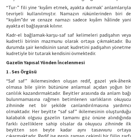
“Tur-” fili yine ‘kıyâm etmek, ayakta durmak’ anlamlarıyla
tevriyeli kullanılmıştır. Namazın rükünlerinden biri de
“kıyâm”dır ve cenaze namazı sadece kıyâm hâlinde yani
ayakta el bağlayarak kılınır.
Kadr-el bağlamak-karşu-saf saf kelimeleri padişahın veya
kudretli birinin mazmunu olarak ortaya çıkmaktadır. Bu
durumda şair kendisinin sanat kudretini padişahın yönetme
kudretiyle bir tutarak kendisini övmektedir.
Gazelin Yapısal Yönden İncelenmesi
1 . Ses Örgüsü
“Saf saf” ikilemesinden oluşan redif, gazel yek-âhenk
olmasa bile şiirin bütününe anlamsal açıdan yoğun bir
canlılık kazandırmaktadır. Beyitler arasında da anlam bağı
bulunmamasına rağmen betimlenen varlıkların okuyucu
zihninde net bir şekilde canlandırılmasına yardımcı
olmaktadır. Her beyitte “saf saf” ikilemesinin oluşturduğu
kalabalık olgusu gazelin tamamı göz önüne alındığında
farklı özelliklere sahip olsalar da okuyucu zihninde ilk
beyitten son beyte kadar aynı tasavvuru ortaya
çıkarmaktadır. Redif ise geniş zaman çekimli bir fiilin zarfı