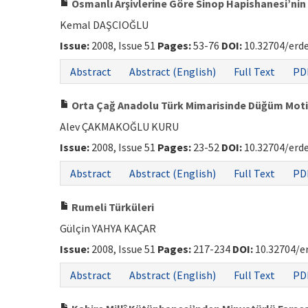
Osmanlı Arşivlerine Göre Sinop Hapishanesi’ni
Kemal DAŞCIOĞLU
Issue:
2008, Issue 51
Pages:
53-76
DOI:
10.32704/erd
Abstract
Abstract (English)
Full Text
PD
Orta Çağ Anadolu Türk Mimarisinde Düğüm Motif
Alev ÇAKMAKOĞLU KURU
Issue:
2008, Issue 51
Pages:
23-52
DOI:
10.32704/erd
Abstract
Abstract (English)
Full Text
PD
Rumeli Türküleri
Gülçin YAHYA KAÇAR
Issue:
2008, Issue 51
Pages:
217-234
DOI:
10.32704/e
Abstract
Abstract (English)
Full Text
PD