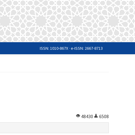
ISSN: 1010-867X · e-ISSN: 2667-8713
48430
6508