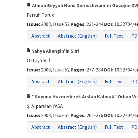
Alman Seyyah Hans Dernschwam'm Gözüyle XVI.
Ferruh Toruk
Issue:
2008, Issue 52
Pages:
231-244
DOI:
10.32704/e
Abstract
Abstract (English)
Full Text
PD
Yahya Akengin'in Şiiri
Oktay YİVLİ
Issue:
2008, Issue 52
Pages:
277-284
DOI:
10.32704/e
Abstract
Abstract (English)
Full Text
PD
"Koyunu Hazmederek Arslan Kalmak" Orhan Veli'y
Ş. Alparslan YASA
Issue:
2008, Issue 52
Pages:
261-276
DOI:
10.32704/e
Abstract
Abstract (English)
Full Text
PD