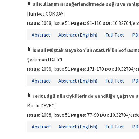
Dil Kullanımını Değerlendirmede Doğru ve Yanlış
Hürriyet GÖKDAYI
Issue:
2008, Issue 51
Pages:
91-110
DOI:
10.32704/er
Abstract
Abstract (English)
Full Text
PD
İsmail Müştak Mayakon’un Atatürk’ün Sofrasın
Şaduman HALICI
Issue:
2008, Issue 51
Pages:
171-178
DOI:
10.32704/e
Abstract
Abstract (English)
Full Text
PD
Ferit Edgü’nün Öykülerinde Kendiliğe Çağrı ve Uy
Mutlu DEVECİ
Issue:
2008, Issue 51
Pages:
77-90
DOI:
10.32704/erd
Abstract
Abstract (English)
Full Text
PD