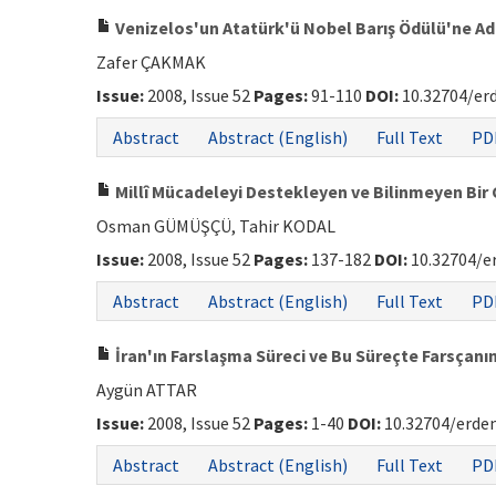
Venizelos'un Atatürk'ü Nobel Barış Ödülü'ne A
Zafer ÇAKMAK
Issue:
2008, Issue 52
Pages:
91-110
DOI:
10.32704/er
Abstract
Abstract (English)
Full Text
PD
Millî Mücadeleyi Destekleyen ve Bilinmeyen Bir
Osman GÜMÜŞÇÜ, Tahir KODAL
Issue:
2008, Issue 52
Pages:
137-182
DOI:
10.32704/e
Abstract
Abstract (English)
Full Text
PD
İran'ın Farslaşma Süreci ve Bu Süreçte Farsçanı
Aygün ATTAR
Issue:
2008, Issue 52
Pages:
1-40
DOI:
10.32704/erdem
Abstract
Abstract (English)
Full Text
PD