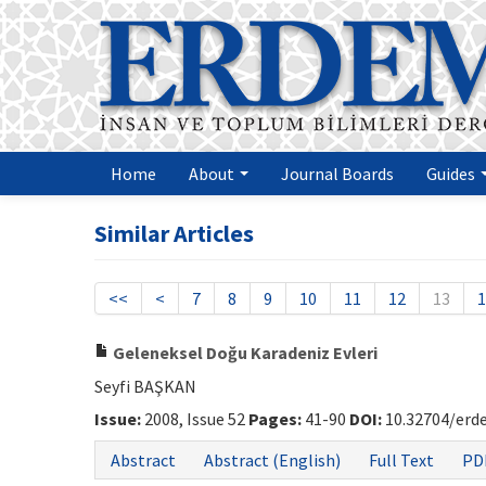
Home
About
Journal Boards
Guides
Similar Articles
<<
<
7
8
9
10
11
12
13
1
Geleneksel Doğu Karadeniz Evleri
Seyfi BAŞKAN
Issue:
2008, Issue 52
Pages:
41-90
DOI:
10.32704/erd
Abstract
Abstract (English)
Full Text
PD