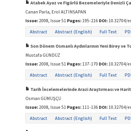
Atabek Ayaz ve Figürlü Bezemeleriyle Denizli Ç
Canan Parla, Erol ALTINSAPAN
Issue:
2008, Issue 51
Pages:
195-216
DOI:
10.32704/e
Abstract
Abstract (English)
Full Text
PD
Son Dönem Osmanlı Aydınlarının Yeni Birey ve 
Mustafa GÜNDÜZ
Issue:
2008, Issue 51
Pages:
137-170
DOI:
10.32704/e
Abstract
Abstract (English)
Full Text
PD
Tarih İncelemelerinde Arazi Araştırması ve Hari
Osman GÜMÜŞÇÜ
Issue:
2008, Issue 51
Pages:
111-136
DOI:
10.32704/e
Abstract
Abstract (English)
Full Text
PD