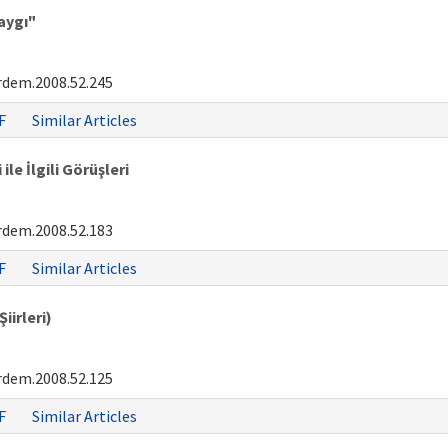
aygı"
rdem.2008.52.245
F
Similar Articles
le İlgili Görüşleri
rdem.2008.52.183
F
Similar Articles
iirleri)
rdem.2008.52.125
F
Similar Articles