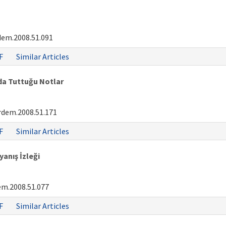
dem.2008.51.091
F
Similar Articles
da Tuttuğu Notlar
rdem.2008.51.171
F
Similar Articles
anış İzleği
em.2008.51.077
F
Similar Articles