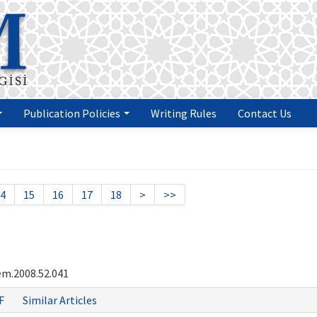
Publication Policies
Writing Rules
Contact Us
4
15
16
17
18
>
>>
em.2008.52.041
F
Similar Articles