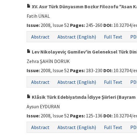
XV. Asır Türk Dünyasının Bozkır Filozofu "Asan K
Fatih ÜNAL
Issue:
2008, Issue 52
Pages:
245-260
DOI:
10.32704/e
Abstract
Abstract (English)
Full Text
PD
Lev Nikolayeviç Gumilev'in Geleneksel Türk Dini i
Zehra ŞAHİN DORUK
Issue:
2008, Issue 52
Pages:
183-230
DOI:
10.32704/e
Abstract
Abstract (English)
Full Text
PD
Klâsik Türk Edebiyatında İdiyye Şiirleri (Bayram Ş
Aysun EYDURAN
Issue:
2008, Issue 52
Pages:
125-136
DOI:
10.32704/e
Abstract
Abstract (English)
Full Text
PD