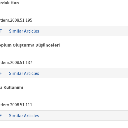
ardak Han
rdem.2008.51.195
F
Similar Articles
Toplum Oluşturma Düşünceleri
rdem.2008.51.137
F
Similar Articles
ta Kullanımı
rdem.2008.51.111
F
Similar Articles