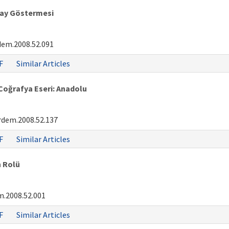
day Göstermesi
dem.2008.52.091
F
Similar Articles
 Coğrafya Eseri: Anadolu
rdem.2008.52.137
F
Similar Articles
n Rolü
.2008.52.001
F
Similar Articles