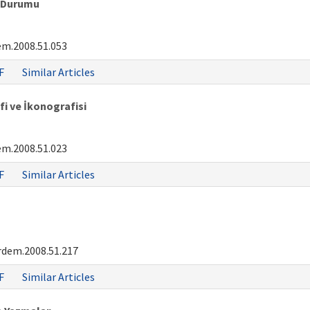
n Durumu
em.2008.51.053
F
Similar Articles
i ve İkonografisi
em.2008.51.023
F
Similar Articles
rdem.2008.51.217
F
Similar Articles