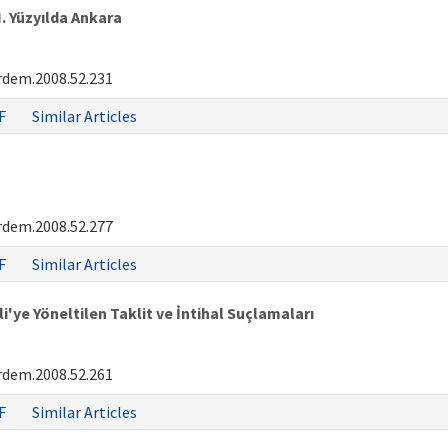
 Yüzyılda Ankara
rdem.2008.52.231
F
Similar Articles
rdem.2008.52.277
F
Similar Articles
e Yöneltilen Taklit ve İntihal Suçlamaları
rdem.2008.52.261
F
Similar Articles