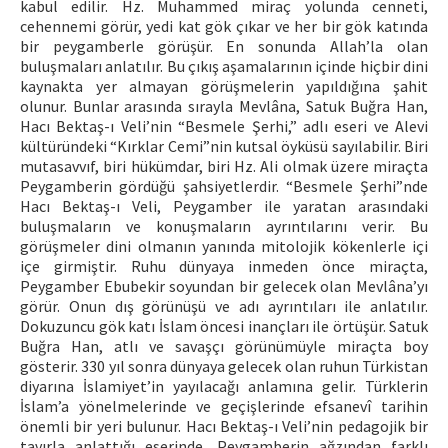
kabul edilir. Hz. Muhammed miraç yolunda cenneti,
cehennemi görür, yedi kat gök çıkar ve her bir gök katında
bir peygamberle görüşür. En sonunda Allah’la olan
buluşmaları anlatılır. Bu çıkış aşamalarının içinde hiçbir dini
kaynakta yer almayan görüşmelerin yapıldığına şahit
olunur. Bunlar arasında sırayla Mevlâna, Satuk Buğra Han,
Hacı Bektaş-ı Veli’nin “Besmele Şerhi,” adlı eseri ve Alevi
kültüründeki “Kırklar Cemi”nin kutsal öyküsü sayılabilir. Biri
mutasavvıf, biri hükümdar, biri Hz. Ali olmak üzere miraçta
Peygamberin gördüğü şahsiyetlerdir. “Besmele Şerhi”nde
Hacı Bektaş-ı Veli, Peygamber ile yaratan arasındaki
buluşmaların ve konuşmaların ayrıntılarını verir. Bu
görüşmeler dini olmanın yanında mitolojik kökenlerle içi
içe girmiştir. Ruhu dünyaya inmeden önce miraçta,
Peygamber Ebubekir soyundan bir gelecek olan Mevlâna’yı
görür. Onun dış görünüşü ve adı ayrıntıları ile anlatılır.
Dokuzuncu gök katı İslam öncesi inançları ile örtüşür. Satuk
Buğra Han, atlı ve savaşçı görünümüyle miraçta boy
gösterir. 330 yıl sonra dünyaya gelecek olan ruhun Türkistan
diyarına İslamiyet’in yayılacağı anlamına gelir. Türklerin
İslam’a yönelmelerinde ve geçişlerinde efsanevî tarihin
önemli bir yeri bulunur. Hacı Bektaş-ı Veli’nin pedagojik bir
tavırla anlattığı eserinde, Peygamberin ağzından farklı