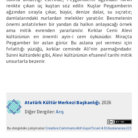
renkte çıkan üç kuştan söz edilir. Kuşlar Peygamberin
ağzından sırayla çıkar, büyür, denize dalar, su sıçratır;
damlalarındaki nurlardan melekler yaratılır. Besmelenin
önemi anlatılırken bir yandan da halkın anlayacağı örnek
ama mitik evrenden yararlanılır. Kırklar Cemi Alevi
kültürünün en önemli ayin-i cem öyküsüdür. Miraçta
Peygamber bir aslan görür. Bu aslana yol vermesi için
fırlattığı yüzüğü, kırklar ceminde Ali’nin parmağındadır.
Sünni kültürdeki gibi, Alevi kültürünün efsanevî tarihi mitik
unsurlarla bezenir.
Atatürk Kültür Merkezi Başkanlığı
. 2026
Diğer Dergiler:
Arış
Bu dergideki çalışmalar
Creative Commons Atıf-GayriTicari 4.0 Uluslararası (CC
BY-NC 4.0)
ile lisanslanmıştır.