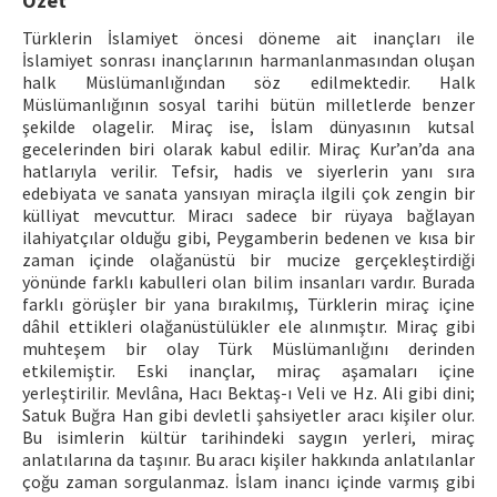
Özet
Türklerin İslamiyet öncesi döneme ait inançları ile
ISSN: 1010-867X · e-ISSN: 2667-8713
İslamiyet sonrası inançlarının harmanlanmasından oluşan
halk Müslümanlığından söz edilmektedir. Halk
Müslümanlığının sosyal tarihi bütün milletlerde benzer
şekilde olagelir. Miraç ise, İslam dünyasının kutsal
gecelerinden biri olarak kabul edilir. Miraç Kur’an’da ana
hatlarıyla verilir. Tefsir, hadis ve siyerlerin yanı sıra
edebiyata ve sanata yansıyan miraçla ilgili çok zengin bir
külliyat mevcuttur. Miracı sadece bir rüyaya bağlayan
ilahiyatçılar olduğu gibi, Peygamberin bedenen ve kısa bir
zaman içinde olağanüstü bir mucize gerçekleştirdiği
yönünde farklı kabulleri olan bilim insanları vardır. Burada
farklı görüşler bir yana bırakılmış, Türklerin miraç içine
dâhil ettikleri olağanüstülükler ele alınmıştır. Miraç gibi
muhteşem bir olay Türk Müslümanlığını derinden
etkilemiştir. Eski inançlar, miraç aşamaları içine
yerleştirilir. Mevlâna, Hacı Bektaş-ı Veli ve Hz. Ali gibi dini;
Satuk Buğra Han gibi devletli şahsiyetler aracı kişiler olur.
Bu isimlerin kültür tarihindeki saygın yerleri, miraç
anlatılarına da taşınır. Bu aracı kişiler hakkında anlatılanlar
çoğu zaman sorgulanmaz. İslam inancı içinde varmış gibi