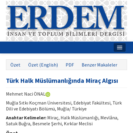
Ana Sayfa
Özet
Özet (English)
PDF
Benzer Makaleler
Hakkımızda
Türk Halk Müslümanlığında Miraç Algısı
Dergi Kurulları
Rehberler
Mehmet Naci ÖNAL
Muğla Sıtkı Koçman Üniversitesi, Edebiyat Fakültesi, Türk
Yayın Politikaları
Dili ve Edebiyatı Bölümü, Muğla/ Türkiye
Yazım Kuralları
Anahtar Kelimeler:
Miraç, Halk Müslümanlığı, Mevlâna,
Satuk Buğra, Besmele Şerhi, Kırklar Meclisi
İletişim