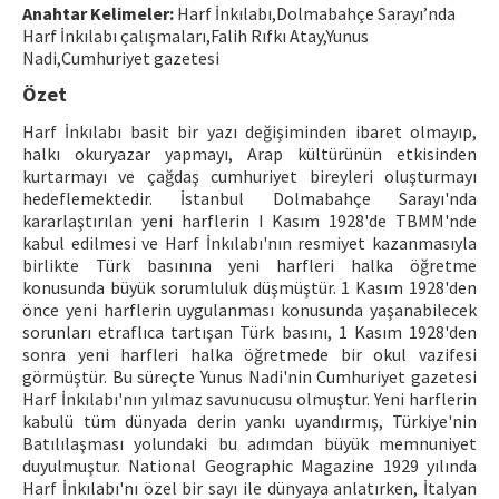
Anahtar Kelimeler:
Harf İnkılabı,Dolmabahçe Sarayı’nda
Harf İnkılabı çalışmaları,Falih Rıfkı Atay,Yunus
ISSN: 1010-867X · e-ISSN: 2667-8713
Nadi,Cumhuriyet gazetesi
Özet
Harf İnkılabı basit bir yazı değişiminden ibaret olmayıp,
halkı okuryazar yapmayı, Arap kültürünün etkisinden
kurtarmayı ve çağdaş cumhuriyet bireyleri oluşturmayı
hedeflemektedir. İstanbul Dolmabahçe Sarayı'nda
kararlaştırılan yeni harflerin I Kasım 1928'de TBMM'nde
kabul edilmesi ve Harf İnkılabı'nın resmiyet kazanmasıyla
birlikte Türk basınına yeni harfleri halka öğretme
konusunda büyük sorumluluk düşmüştür. 1 Kasım 1928'den
önce yeni harflerin uygulanması konusunda yaşanabilecek
sorunları etraflıca tartışan Türk basını, 1 Kasım 1928'den
sonra yeni harfleri halka öğretmede bir okul vazifesi
görmüştür. Bu süreçte Yunus Nadi'nin Cumhuriyet gazetesi
Harf İnkılabı'nın yılmaz savunucusu olmuştur. Yeni harflerin
kabulü tüm dünyada derin yankı uyandırmış, Türkiye'nin
Batılılaşması yolundaki bu adımdan büyük memnuniyet
duyulmuştur. National Geographic Magazine 1929 yılında
Harf İnkılabı'nı özel bir sayı ile dünyaya anlatırken, İtalyan