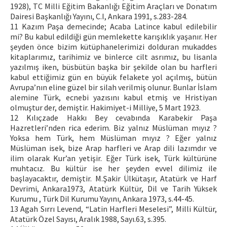
1928), TC Milli Eğitim Bakanlığı Eğitim Araçları ve Donatım
Dairesi Başkanlığı Yayını, C.I, Ankara 1991, s.283-284.
11 Kazım Paşa demecinde; Acaba Latince kabul edilebilir
mi? Bu kabul edildiği gün memlekette karışıklık yaşanır. Her
şeyden önce bizim kütüphanelerimizi dolduran mukaddes
kitaplarımız, tarihimiz ve binlerce cilt asrımız, bu lisanla
yazılmış iken, büsbütün başka bir şekilde olan bu harfleri
kabul ettiğimiz gün en büyük felakete yol açılmış, bütün
Avrupa’nın eline güzel bir silah verilmiş olunur. Bunlar İslam
alemine Türk, ecnebi yazısını kabul etmiş ve Hristiyan
olmuştur der, demiştir. Hakimiyet-i Milliye, 5 Mart 1923.
12 Kılıçzade Hakkı Bey cevabında Karabekir Paşa
Hazretleri’nden rica ederim. Biz yalnız Müslüman mıyız ?
Yoksa hem Türk, hem Müslüman mıyız ? Eğer yalnız
Müslüman isek, bize Arap harfleri ve Arap dili lazımdır ve
ilim olarak Kur’an yetişir. Eğer Türk isek, Türk kültürüne
muhtacız. Bu kültür ise her şeyden evvel dilimiz ile
başlayacaktır, demiştir. M.Şakir Ülkütaşır, Atatürk ve Harf
Devrimi, Ankara1973, Atatürk Kültür, Dil ve Tarih Yüksek
Kurumu , Türk Dil Kurumu Yayını, Ankara 1973, s.44-45.
13 Agah Sırrı Levend, “Latin Harfleri Meselesi”, Milli Kültür,
Atatürk Özel Sayısı, Aralık 1988, Sayı.63, s.395.