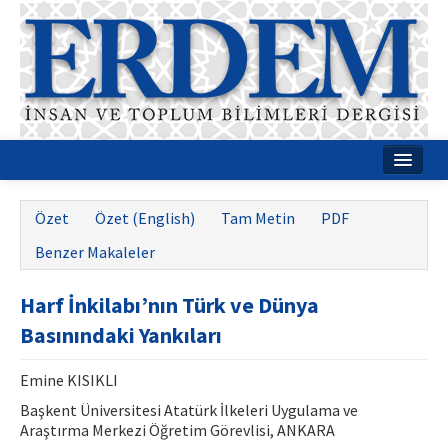
Ana Sayfa
Özet
Özet (English)
Tam Metin
PDF
Hakkımızda
Benzer Makaleler
Dergi Kurulları
Harf İnkilabı’nın Türk ve Dünya
Rehberler
Basınındaki Yankıları
Yayın Politikaları
Emine KISIKLI
Yazım Kuralları
Başkent Üniversitesi Atatürk İlkeleri Uygulama ve
Araştırma Merkezi Öğretim Görevlisi, ANKARA
İletişim