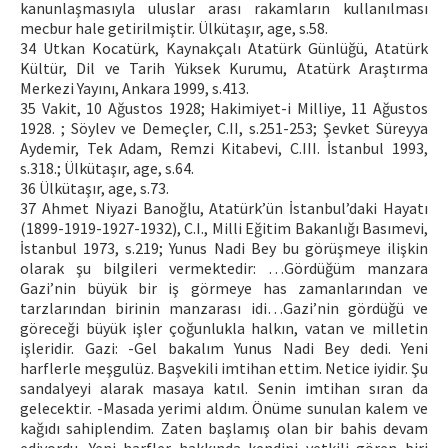
kanunlaşmasıyla uluslar arası rakamların kullanılması
mecbur hale getirilmiştir. Ülkütaşır, age, s.58.
34 Utkan Kocatürk, Kaynakçalı Atatürk Günlüğü, Atatürk
Kültür, Dil ve Tarih Yüksek Kurumu, Atatürk Araştırma
Merkezi Yayını, Ankara 1999, s.413.
35 Vakit, 10 Ağustos 1928; Hakimiyet-i Milliye, 11 Ağustos
1928. ; Söylev ve Demeçler, C.II, s.251-253; Şevket Süreyya
Aydemir, Tek Adam, Remzi Kitabevi, C.III. İstanbul 1993,
s.318.; Ülkütaşır, age, s.64.
36 Ülkütaşır, age, s.73.
37 Ahmet Niyazi Banoğlu, Atatürk’ün İstanbul’daki Hayatı
(1899-1919-1927-1932), C.I., Milli Eğitim Bakanlığı Basımevi,
İstanbul 1973, s.219; Yunus Nadi Bey bu görüşmeye ilişkin
olarak şu bilgileri vermektedir: …Gördüğüm manzara
Gazi’nin büyük bir iş görmeye has zamanlarından ve
tarzlarından birinin manzarası idi…Gazi’nin gördüğü ve
göreceği büyük işler çoğunlukla halkın, vatan ve milletin
işleridir. Gazi: -Gel bakalım Yunus Nadi Bey dedi. Yeni
harflerle meşgulüz. Başvekili imtihan ettim. Netice iyidir. Şu
sandalyeyi alarak masaya katıl. Senin imtihan sıran da
gelecektir. -Masada yerimi aldım. Önüme sunulan kalem ve
kağıdı sahiplendim. Zaten başlamış olan bir bahis devam