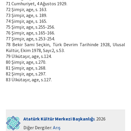
71 Cumhuriyet, 4 Ağustos 1929.
72 Şimşir, age, s. 163.
73 Şimşir, age, s. 189.
74 Şimşir, age, s. 165.
75 Şimşir, age, s.255-256.
76 Şimşir, age, s.165-166.
77 Şimşir, age, s.253-254.
78 Bekir Sami Seçkin, Türk Devrim Tarihinde 1928, Ulusal
Kültür, Ekim 1978, Sayı:2, s.53.
79 Ülkütaşır, age, s.124.
80 Şimşir, age, s.270.
81 Şimşir, age, s.268.
82 Şimşir, age, s.297.
83 Ülkütaşır, age, s.127.
Atatürk Kültür Merkezi Başkanlığı
. 2026
Diğer Dergiler:
Arış