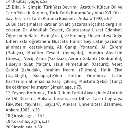
14 Ülkütaşır, age, s.52.
15 Bilal N. Şimşir, Türk Yazı Devrimi, Atatürk Kültür Dil ve
Tarih Yüksek Kurumu, Türk Tarih Kurumu Yayınları XVI. Dizi-
Sayı: 60, Türk Tarih Kurumu Basımevi, Ankara 1992, s.69.
16 Bu tartışmalara katılan on altı yazardan İçtihat dergisini
çıkaran Dr. Abdullah Cevdet, Galatasaray Lisesi Edebiyat
Öğretmeni Rafet Avni (Aras), ve Freiburg Üniversitesi Doğu
Dilleri eski öğretmeni Mustafa Hamit Bey Latin yazısının
alınmasını desteklemiş, Ali Canip (Yöntem), Ali Ekrem
(Bolayır), Muallim Cevdet (İnançalp), İbrahim Alaettin
(Gövsa), Necip Asım (Yazıksız), Avram Galanti (Bodrumlu),
Hüseyin Suat (Yalçın), Halil Nimetullah (Öztürk), Velet
Çelebi (İzbudak), İbrahim Necmi (Dilmen), Halit Ziya
(Uşaklıgil), Budapaşte’den Zoltan Gombocz Latin
harflerinin alınmasına karşı çıkmış, Mustafa Şekip (Tunç)
ise çekimser kalmıştır. Şimşir, age, s.75.
17 Zeynep Korkmaz, Türk Dilinin Tarihi Akışı İçinde Atatürk
ve Dil Devrimi, Ankara Üniversitesi Dil ve Tarih Coğrafya
Fakültesi Yayınları, Sayı:147, Ankara Üniversitesi Basımevi,
Ankara 1963 , s.38.
18 Şimşir, age, s.157.
19 Korkmaz, agm, s.37.
20 Şimşir, age, s.69.