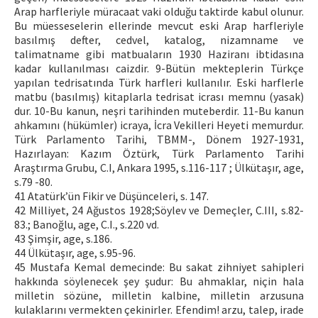
Arap harfleriyle müracaat vaki olduğu taktirde kabul olunur.
Bu müesseselerin ellerinde mevcut eski Arap harfleriyle
basılmış defter, cedvel, katalog, nizamname ve
talimatname gibi matbuaların 1930 Haziranı ibtidasına
kadar kullanılması caizdir. 9-Bütün mekteplerin Türkçe
yapılan tedrisatında Türk harfleri kullanılır. Eski harflerle
matbu (basılmış) kitaplarla tedrisat icrası memnu (yasak)
dur. 10-Bu kanun, neşri tarihinden muteberdir. 11-Bu kanun
ahkamını (hükümler) icraya, İcra Vekilleri Heyeti memurdur.
Türk Parlamento Tarihi, TBMM-, Dönem 1927-1931,
Hazırlayan: Kazım Öztürk, Türk Parlamento Tarihi
Araştırma Grubu, C.I, Ankara 1995, s.116-117 ; Ülkütaşır, age,
s.79 -80.
41 Atatürk’ün Fikir ve Düşünceleri, s. 147.
42 Milliyet, 24 Ağustos 1928;Söylev ve Demeçler, C.III, s.82-
83.; Banoğlu, age, C.I., s.220 vd.
43 Şimşir, age, s.186.
44 Ülkütaşır, age, s.95-96.
45 Mustafa Kemal demecinde: Bu sakat zihniyet sahipleri
hakkında söylenecek şey şudur: Bu ahmaklar, niçin hala
milletin sözüne, milletin kalbine, milletin arzusuna
kulaklarını vermekten çekinirler. Efendim! arzu, talep, irade