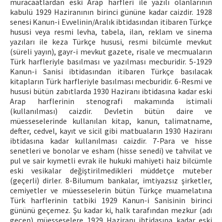
müracaatlardan eski Arap harfleri ile yazılı olanlarının
kabulü 1929 Haziranının birinci gününe kadar caizdir. 1928
senesi Kanun-i Evvelinin/Aralık ibtidasından itibaren Türkçe
hususi veya resmi levha, tabela, ilan, reklam ve sinema
yazıları ile keza Türkçe hususi, resmi bilcümle mevkut
(süreli yayın), gayr-i mevkut gazete, risale ve mecmuaların
Türk harfleriyle basılması ve yazılması mecburidir. 5-1929
Kanun-i Sanisi ibtidasından itibaren Türkçe basılacak
kitapların Türk harfleriyle basılması mecburidir. 6-Resmi ve
hususi bütün zabıtlarda 1930 Haziranı ibtidasına kadar eski
Arap harflerinin stenografi makamında istimali
(kullanılması) caizdir. Devletin bütün daire ve
müesseselerinde kullanılan kitap, kanun, talimatname,
defter, cedvel, kayıt ve sicil gibi matbuaların 1930 Haziranı
ibtidasına kadar kullanılması caizdir. 7-Para ve hisse
senetleri ve bonolar ve esham (hisse senedi) ve tahvilat ve
pul ve sair kıymetli evrak ile hukuki mahiyeti haiz bilcümle
eski vesikalar değiştirilmedikleri müddetçe muteber
(geçerli) dirler. 8-Bilumum bankalar, imtiyazsız şirketler,
cemiyetler ve müesseselerin bütün Türkçe muamelatına
Türk harflerinin tatbiki 1929 Kanun-i Sanisinin birinci
gününü geçemez. Şu kadar ki, halk tarafından mezkur (adı
geçen) müesseselere 1929 Haziranı ibtidasına kadar eski