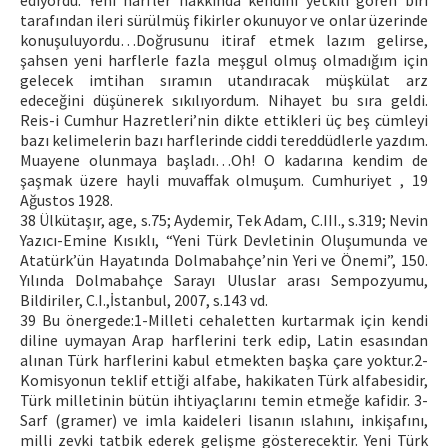
ediyordu. Yeni harfler hakkında kendini yetkili gören biri
tarafından ileri sürülmüş fikirler okunuyor ve onlar üzerinde
konuşuluyordu…Doğrusunu itiraf etmek lazım gelirse,
şahsen yeni harflerle fazla meşgul olmuş olmadığım için
gelecek imtihan sıramın utandıracak müşkülat arz
edeceğini düşünerek sıkılıyordum. Nihayet bu sıra geldi.
Reis-i Cumhur Hazretleri’nin dikte ettikleri üç beş cümleyi
bazı kelimelerin bazı harflerinde ciddi tereddüdlerle yazdım.
Muayene olunmaya başladı…Oh! O kadarına kendim de
şaşmak üzere hayli muvaffak olmuşum. Cumhuriyet , 19
Ağustos 1928.
38 Ülkütaşır, age, s.75; Aydemir, Tek Adam, C.III., s.319; Nevin
Yazıcı-Emine Kısıklı, “Yeni Türk Devletinin Oluşumunda ve
Atatürk’ün Hayatında Dolmabahçe’nin Yeri ve Önemi”, 150.
Yılında Dolmabahçe Sarayı Uluslar arası Sempozyumu,
Bildiriler, C.I.,İstanbul, 2007, s.143 vd.
39 Bu önergede:1-Milleti cehaletten kurtarmak için kendi
diline uymayan Arap harflerini terk edip, Latin esasından
alınan Türk harflerini kabul etmekten başka çare yoktur.2-
Komisyonun teklif ettiği alfabe, hakikaten Türk alfabesidir,
Türk milletinin bütün ihtiyaçlarını temin etmeğe kafidir. 3-
Sarf (gramer) ve imla kaideleri lisanın ıslahını, inkişafını,
milli zevki tatbik ederek gelişme gösterecektir. Yeni Türk