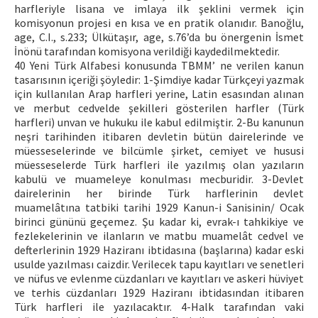
harfleriyle lisana ve imlaya ilk şeklini vermek için
komisyonun projesi en kısa ve en pratik olanıdır. Banoğlu,
age, C.I., s.233; Ülkütaşır, age, s.76’da bu önergenin İsmet
İnönü tarafından komisyona verildiği kaydedilmektedir.
40 Yeni Türk Alfabesi konusunda TBMM’ ne verilen kanun
tasarısının içeriği şöyledir: 1-Şimdiye kadar Türkçeyi yazmak
için kullanılan Arap harfleri yerine, Latin esasından alınan
ve merbut cedvelde şekilleri gösterilen harfler (Türk
harfleri) unvan ve hukuku ile kabul edilmiştir. 2-Bu kanunun
neşri tarihinden itibaren devletin bütün dairelerinde ve
müesseselerinde ve bilcümle şirket, cemiyet ve hususi
müesseselerde Türk harfleri ile yazılmış olan yazıların
kabulü ve muameleye konulması mecburidir. 3-Devlet
dairelerinin her birinde Türk harflerinin devlet
muamelâtına tatbiki tarihi 1929 Kanun-i Sanisinin/ Ocak
birinci gününü geçemez. Şu kadar ki, evrak-ı tahkikiye ve
fezlekelerinin ve ilanların ve matbu muamelât cedvel ve
defterlerinin 1929 Haziranı ibtidasına (başlarına) kadar eski
usulde yazılması caizdir. Verilecek tapu kayıtları ve senetleri
ve nüfus ve evlenme cüzdanları ve kayıtları ve askeri hüviyet
ve terhis cüzdanları 1929 Haziranı ibtidasından itibaren
Türk harfleri ile yazılacaktır. 4-Halk tarafından vaki