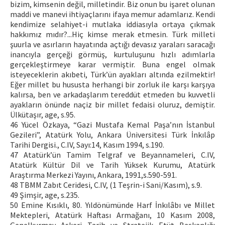
bizim, kimsenin değil, milletindir. Biz onun bu işaret olunan
maddi ve manevi ihtiyaçlarını ifaya memur adamlarız. Kendi
kendimize selahiyet-i mutlaka iddiasıyla ortaya çıkmak
hakkımız mıdır?...Hiç kimse merak etmesin. Türk milleti
şuurla ve asırların hayatında açtığı devasız yaraları saracağı
inancıyla gerçeği görmüş, kurtuluşunu hızlı adımlarla
gerçekleştirmeye karar vermiştir. Buna engel olmak
isteyeceklerin akıbeti, Türk’ün ayakları altında ezilmektir!
Eğer millet bu hususta herhangi bir zorluk ile karşı karşıya
kalırsa, ben ve arkadaşlarım tereddüt etmeden bu kuvvetli
ayakların önünde naçiz bir millet fedaisi oluruz, demiştir.
Ülkütaşır, age, s.95.
46 Yücel Özkaya, “Gazi Mustafa Kemal Paşa’nın İstanbul
Gezileri”, Atatürk Yolu, Ankara Üniversitesi Türk İnkılâp
Tarihi Dergisi., C.IV, Sayı:14, Kasım 1994, s.190.
47 Atatürk’ün Tamim Telgraf ve Beyannameleri, C.IV,
Atatürk Kültür Dil ve Tarih Yüksek Kurumu, Atatürk
Araştırma Merkezi Yayını, Ankara, 1991,s.590-591.
48 TBMM Zabıt Ceridesi, C.IV, (1 Teşrin-i Sani/Kasım), s.9.
49 Şimşir, age, s.235.
50 Emine Kısıklı, 80. Yıldönümünde Harf İnkılâbı ve Millet
Mektepleri, Atatürk Haftası Armağanı, 10 Kasım 2008,