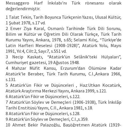
Messaggero Harf İnkılabı'nı Türk rönesansı olarak
değerlendirmiştir.
1 Talat Tekin, Tarih Boyunca Türkçenin Yazısı, Ulusal Kültür,
1 Şubat 1978, s.17 vd.
2 Enver Ziya Karal, Osmanlı Tarihinde Türk Dili Sorunu,
Bilim ve Kültür ve Öğretim Dili Olarak Türkçe, Türk Tarih
Kurumu Yayını, Ankara, 1978, s.65; Selami Kılıç, “Türkiye’de
Latin Harfleri Meselesi (1908-1928)”, Atatürk Yolu, Mayıs
1991, Yıl:4, Cilt:2, Sayı:7, s.551 vd.
3 Necip Kaskatı, “Atatürk’ün Selânik’teki Hülyaları”,
Cumhuriyet gazetesi, 19 Ağustos 1948.
4 Mahzar Müfit Kansu, Erzurum’dan Ölümüne Kadar
Atatürk’le Beraber, Türk Tarih Kurumu, C.I.,Ankara 1966,
s.131.
5 Atatürk’ün Fikir ve Düşünceleri , Haz:Utkan Kocatürk,
Atatürk Araştırma Merkezi Yayını, Ankara 1999, s.121.
6 Atatürk’ün Fikir ve Düşünceleri, s.122.
7 Atatürk’ün Söylev ve Demeçleri (1906-1938), Türk İnkılâp
Tarihi Enstitüsü Yayını, C.II., Ankara 1981, s.18.
8 Atatürk’ün Fikir ve Düşünceleri, s.128.
9 Atatürk’ün Söylev ve Demeçleri, C.I.,s.359.
10 Ahmet Bekir Palazoğlu, Başöğretmen Atatürk (1919-