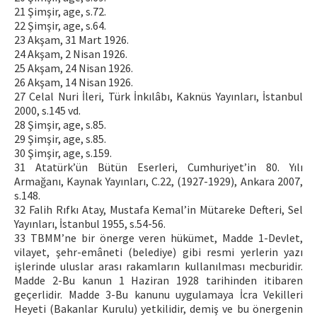
21 Şimşir, age, s.72.
22 Şimşir, age, s.64.
23 Akşam, 31 Mart 1926.
24 Akşam, 2 Nisan 1926.
25 Akşam, 24 Nisan 1926.
26 Akşam, 14 Nisan 1926.
27 Celal Nuri İleri, Türk İnkılâbı, Kaknüs Yayınları, İstanbul
2000, s.145 vd.
28 Şimşir, age, s.85.
29 Şimşir, age, s.85.
30 Şimşir, age, s.159.
31 Atatürk’ün Bütün Eserleri, Cumhuriyet’in 80. Yılı
Armağanı, Kaynak Yayınları, C.22, (1927-1929), Ankara 2007,
s.148.
32 Falih Rıfkı Atay, Mustafa Kemal’in Mütareke Defteri, Sel
Yayınları, İstanbul 1955, s.54-56.
33 TBMM’ne bir önerge veren hükümet, Madde 1-Devlet,
vilayet, şehr-emâneti (belediye) gibi resmi yerlerin yazı
işlerinde uluslar arası rakamların kullanılması mecburidir.
Madde 2-Bu kanun 1 Haziran 1928 tarihinden itibaren
geçerlidir. Madde 3-Bu kanunu uygulamaya İcra Vekilleri
Heyeti (Bakanlar Kurulu) yetkilidir, demiş ve bu önergenin