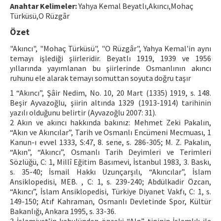
Anahtar Kelimeler:
Yahya Kemal Beyatlı,Akıncı,Mohaç
Türküsü,O Rüzgâr
ISSN: 1010-867X · e-ISSN: 2667-8713
Özet
"Akıncı", "Mohaç Türküsü", "O Rüzgâr", Yahya Kemal'in aynı
temayı işlediği şiirleridir. Beyatlı 1919, 1939 ve 1956
yıllarında yayımlanan bu şiirlerinde Osmanlının akıncı
ruhunu ele alarak temayı somuttan soyuta doğru taşır
1 “Akıncı”, Şâir Nedim, No. 10, 20 Mart (1335) 1919, s. 148.
Beşir Ayvazoğlu, şiirin altında 1329 (1913-1914) tarihinin
yazılı olduğunu belirtir (Ayvazoğlu 2007: 31).
2 Akın ve akıncı hakkında bakınız: Mehmet Zeki Pakalın,
“Akın ve Akıncılar”, Tarih ve Osmanlı Encümeni Mecmuası, 1
Kanun-ı evvel 1333, S:47, 8. sene, s. 286-305; M. Z. Pakalın,
“Akın”, “Akıncı”, Osmanlı Tarih Deyimleri ve Terimleri
Sözlüğü, C: 1, Millî Eğitim Basımevi, İstanbul 1983, 3. Baskı,
s. 35-40; İsmail Hakkı Uzunçarşılı, “Akıncılar”, İslam
Ansiklopedisi, MEB. , C: 1, s. 239-240; Abdülkadir Özcan,
“Akıncı”, İslam Ansiklopedisi, Türkiye Diyanet Vakfı, C: 1, s.
149-150; Atıf Kahraman, Osmanlı Devletinde Spor, Kültür
Bakanlığı, Ankara 1995, s. 33-36.