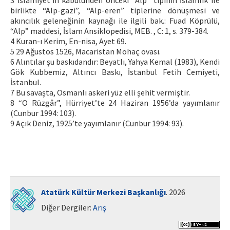
3 İslamiyet’in kabulünden önceki “Alp” tipinin İslamlık ile
birlikte “Alp-gazi”, “Alp-eren” tiplerine dönüşmesi ve
akıncılık geleneğinin kaynağı ile ilgili bak.: Fuad Köprülü,
“Alp” maddesi, İslam Ansiklopedisi, MEB. , C: 1, s. 379-384.
4 Kuran-ı Kerim, En-nisa, Ayet 69.
5 29 Ağustos 1526, Macaristan Mohaç ovası.
6 Alıntılar şu baskıdandır: Beyatlı, Yahya Kemal (1983), Kendi
Gök Kubbemiz, Altıncı Baskı, İstanbul Fetih Cemiyeti,
İstanbul.
7 Bu savaşta, Osmanlı askeri yüz elli şehit vermiştir.
8 “O Rüzgâr”, Hürriyet’te 24 Haziran 1956’da yayımlanır
(Cunbur 1994: 103).
9 Açık Deniz, 1925’te yayımlanır (Cunbur 1994: 93).
Atatürk Kültür Merkezi Başkanlığı
. 2026
Diğer Dergiler:
Arış