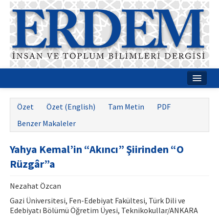
Ana Sayfa
Özet
Özet (English)
Tam Metin
PDF
Hakkımızda
Benzer Makaleler
Dergi Kurulları
Yahya Kemal’in “Akıncı” Şiirinden “O
Rehberler
Rüzgâr”a
Yayın Politikaları
Nezahat Özcan
Yazım Kuralları
Gazi Üniversitesi, Fen-Edebiyat Fakültesi, Türk Dili ve
Edebiyatı Bölümü Öğretim Üyesi, Teknikokullar/ANKARA
İletişim