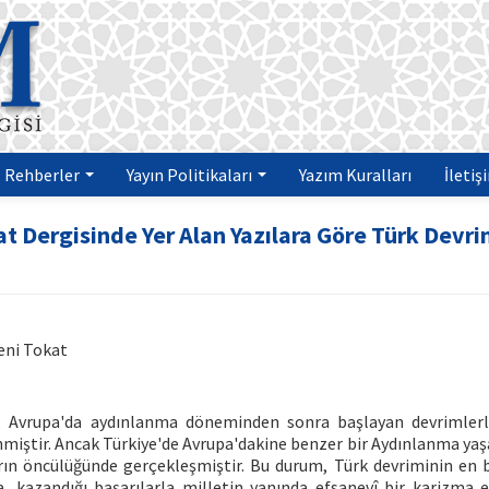
Rehberler
Yayın Politikaları
Yazım Kuralları
İletiş
at Dergisinde Yer Alan Yazılara Göre Türk Devri
eni Tokat
e, Avrupa'da aydınlanma döneminden sonra başlayan devrimler
miştir. Ancak Türkiye'de Avrupa'dakine benzer bir Aydınlanma ya
arın öncülüğünde gerçekleşmiştir. Bu durum, Türk devriminin en be
, kazandığı başarılarla milletin yanında efsanevî bir karizma 