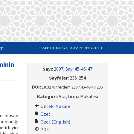
im
ISSN: 1010-867X · e-ISSN: 2667-8713
minin
Sayı:
2007, Sayı 45-46-47
Sayfalar:
235-254
DOI:
10.32704/erdem.2007.45-46-47.235
Kategori:
Araştırma Makalesi
Önceki Makale
Özet
le oluşan
şanmadığı
Özet (English)
lirleyici
PDF
elde eden