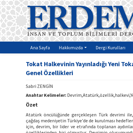
Ana Sayfa
Hakkımızda
Dergi Kurulları
Tokat Halkevinin Yayınladığı Yeni Tok
Genel Özellikleri
Sabri ZENGİN
Anahtar Kelimeler:
Devrim,Atatürk,özellik,halkevi,Y
Özet
Atatürk öncülüğünde gerçekleşen Türk devrimi il
çağdaş medeniyetin Türkiye'de de kurulması hedeflen
için, devrim, bir lider ve etrafında toplanan aydınl
özelliklerinden biri olmuştur. Devrimin oluşumunda