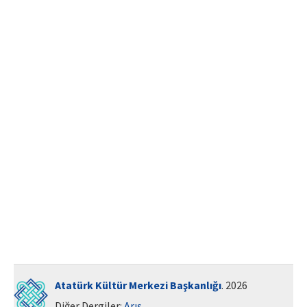
ISSN: 1010-867X · e-ISSN: 2667-8713
Atatürk Kültür Merkezi Başkanlığı
. 2026
Diğer Dergiler:
Arış