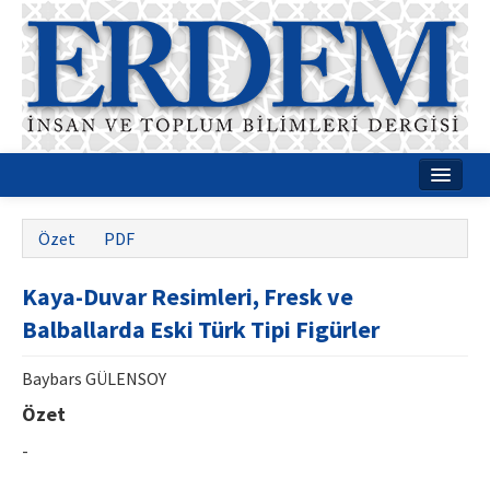
Ana Sayfa
Özet
PDF
Hakkımızda
Kaya-Duvar Resimleri, Fresk ve
Dergi Kurulları
Balballarda Eski Türk Tipi Figürler
Rehberler
Baybars GÜLENSOY
Yayın Politikaları
Özet
Yazım Kuralları
-
İletişim