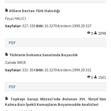
Dillere Destan Türk Halıcılığı
Feyzi HALICI
Sayfalar:
327-330
DOI:
10.32704/erdem.1999.29.327
0
2098
PDF
Türklerin Dokuma Sanatında Boyacılık
Zahide İMER
Sayfalar:
331-354
DOI:
10.32704/erdem.1999.29.331
0
1561
PDF
Topkapı Sarayı Müzesi’nde Bulunan XVI. Yüzyıl’dan
Kalma Bazı İpekli Kumaşların Boyarmadde Analizleri