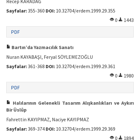
Recep KARADAĞ
Sayfalar:
355-360
DOI:
10.32704/erdem.1999.29.355
0
1443
PDF
Bartın’da Yazmacılık Sanatı
Nuran KAYABAŞI, Feryal SÖYLEMEZOĞLU
Sayfalar:
361-368
DOI:
10.32704/erdem.1999.29.361
0
1980
PDF
Halılarının Gelenekli Tasarım Alışkanlıkları ve Aykırı
Bir Üslûp
Fahrettin KAYIPMAZ, Naciye KAYIPMAZ
Sayfalar:
369-374
DOI:
10.32704/erdem.1999.29.369
0
1894