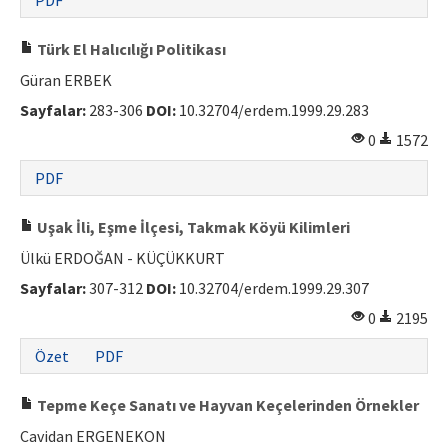
PDF
ISSN: 1010-867X · e-ISSN: 2667-8713
Türk El Halıcılığı Politikası
Güran ERBEK
Sayfalar:
283-306
DOI:
10.32704/erdem.1999.29.283
0
1572
PDF
Uşak İli, Eşme İlçesi, Takmak Köyü Kilimleri
Ülkü ERDOĞAN - KÜÇÜKKURT
Sayfalar:
307-312
DOI:
10.32704/erdem.1999.29.307
0
2195
Özet
PDF
Tepme Keçe Sanatı ve Hayvan Keçelerinden Örnekler
Cavidan ERGENEKON