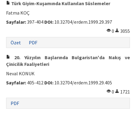
Türk Giyim-Kuşamında Kullanılan Süslemeler
Fatma KOÇ
Sayfalar:
397-404
DOI:
10.32704/erdem.1999.29.397
0
3055
Özet
PDF
20. Yüzyılın Başlarında Bulgaristan'da Nakış ve
Çinicilik Faaliyetleri
Neval KONUK
Sayfalar:
405-412
DOI:
10.32704/erdem.1999.29.405
0
1721
PDF