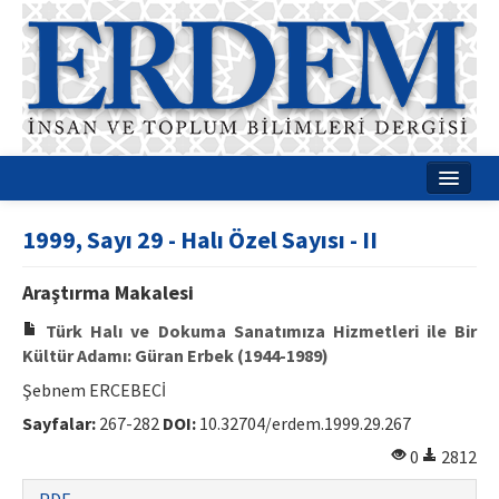
Ana Sayfa
1999, Sayı 29 - Halı Özel Sayısı - II
Hakkımızda
Araştırma Makalesi
Dergi Kurulları
Türk Halı ve Dokuma Sanatımıza Hizmetleri ile Bir
Rehberler
Kültür Adamı: Güran Erbek (1944-1989)
Şebnem ERCEBECİ
Yayın Politikaları
Sayfalar:
267-282
DOI:
10.32704/erdem.1999.29.267
Yazım Kuralları
0
2812
İletişim