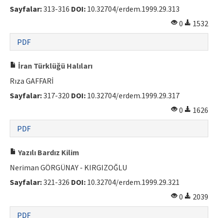
Sayfalar:
313-316
DOI:
10.32704/erdem.1999.29.313
0
1532
PDF
İran Türklüğü Halıları
Rıza GAFFARİ
Sayfalar:
317-320
DOI:
10.32704/erdem.1999.29.317
0
1626
PDF
Yazılı Bardız Kilim
Neriman GÖRGÜNAY - KIRGIZOĞLU
Sayfalar:
321-326
DOI:
10.32704/erdem.1999.29.321
0
2039
PDF