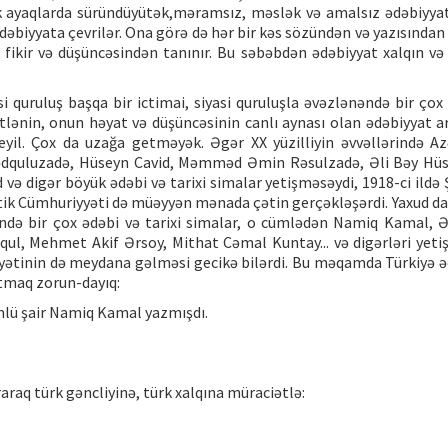
k ayaqlarda süründüyütək,məramsız, məslək və amalsız ədəbiyyat
əbiyyata çevrilər. Ona görə də hər bir kəs sözündən və yazısından 
 fikir və düşüncəsindən tanınır. Bu səbəbdən ədəbiyyat xalqın v
i quruluş başqa bir ictimai, siyasi quruluşla əvəzlənəndə bir çox 
 kütlənin, onun həyat və düşüncəsinin canlı aynası olan ədəbiyyat 
eyil. Çox da uzağa getməyək. Əgər XX yüzilliyin əvvəllərində A
mmədquluzadə, Hüseyn Cavid, Məmməd Əmin Rəsulzadə, Əli Bəy Hü
igər böyük ədəbi və tarixi simalar yetişməsəydi, 1918-ci ildə Ş
 Cümhuriyyəti də müəyyən mənada çətin gerçəkləşərdi. Yaxud da 
sində bir çox ədəbi və tarixi simalar, o cümlədən Namiq Kamal, 
ul, Mehmet Akif Ərsoy, Mithat Cəmal Kuntay... və digərləri yeti
ətinin də meydana gəlməsi gecikə bilərdi. Bu məqamda Türkiyə ə
atmaq zorun-dayıq:
nlü şair Namiq Kamal yazmışdı.
raq türk gəncliyinə, türk xalqına müraciətlə: