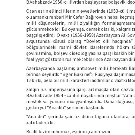
B.Vahabzadv 1950-ci illvrdən başlayaraq bolşevik ideol
Ötən əsrin əllinci illərinin əvvəllərində (1953-cü il m
o zamankı rəhbəri Mir Cəfər Bağırovun həbsi keçmiş 
milli düşüncələrin, milli ziyalılığın formalaşmasın
güclənməkdə idi. Bu oyanışa, demək olar ki, xalqımız
başçılıq edirdi. O vaxt (1956-1958) Azərbaycan Ali So
avqustunda xüsusi olaraq “Dövlət dili haqqında
bölgələrindəki rəsmi dövlət idarələrində hökm s
şovinizminə, bolşevik ideologiyasına qarşı kəskin bi
fəaliyyət göstərən rus məktəblərində Azərbaycan dilin
Azərbaycanda başlamış antisovet milli hərəkatı Bakı
birində deyilirdi: “Əgər Bakı nefti Rusiyaya daşınmasa
Təbii ki, belə bir milli xarakterli addımlar o vaxtkı Mo
Xalqın rus imperiyasına qarşı artmaqda olan qəzvbi 
B.Vahabzadv 1954 –cü ilin noyabrında məşhur “Ana dili
məslək və yönünü müəyyənləşdirdi.. Daha doğrusu,
gedən yol “Ana dili” şerindən başlandı.
“Ana dili” şerində şair öz dilinə biganə olanlara, 
xatırladırdı ki :
Bu dil bizim ruhumuz, eşqimiz,canımızdır