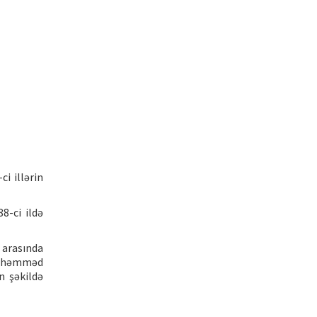
i illərin
8-ci ildə
 arasında
 Məhəmməd
n şəkildə