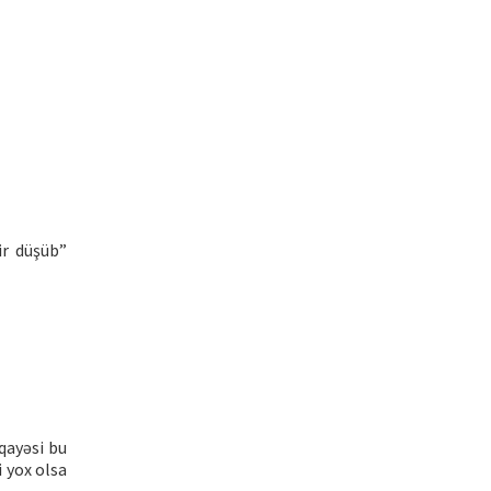
ir düşüb”
 qayəsi bu
i yox olsa