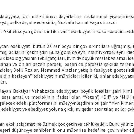
dəbiyyata, öz milli-mənəvi dəyərlərinə mükəmməl yiyələnməsə
ydı, bəlkə də, əhv edərsiniz, Mustafa Kamal Paşa olmazdı.
 Akif Ərsoyun gözəl bir fikri var. “Ədəbiyyatın kökü ədəbdir. ...Əd
can ədəbiyyatı bütün XX əsr boyu bir çox sıxıntılara uğraşmış, 
amış, acılarını çəkmişdir. Buna görə də eyni məmlvkvtdə, eyni ide
evik ideologiyasının tvbliğatçıları, hvm dv böyük məslək və amal id
lanan və onları bəzən pərdəli, bəzən də pərdəsiz şəkildə tərə
ələr, Xəlil Rzalar, Məmməd Arazlar yetişib fəaliyyət göstərirdi
ndə din bəsləyən” ədəbiyyatın mürsidləri idilər ki, onlar ədəbiyya
lar.
layan Bəxtiyar Vahabzadə ədəbiyyata böyük ideallar şairi kimi g
əsas amal və məsləkinin ifadəsi olan “Vətən”, “Dil” və “Milli
 gələcək ədəbi platformasını müəyyvnləşdirən bu şair “Mvn kimə
dəbiyyat və əbədiyyət yoluna çıxdı, nv qədər sıxıntılar, acılar çv
ının əksi istiqamətinə üzmək çox çətin və təhlükəlidir. Bunu yalni
əşəri düşüncvyə sahiblənib onu mübarizə hədəfinə çevirvnlər edə