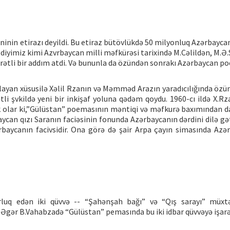
məninin etirazı deyildi. Bu etiraz bütövlükdə 50 milyonluq Azərbayca
etdiyimiz kimi Azvrbaycan milli məfkürəsi tarixində M.Cəlildən, M.Ə
arətli bir addım atdi. Və bununla da özündən sonrakı Azərbaycan po
aşlayan xüsusilə Xəlil Rzanın və Məmməd Arazın yaradıcılığında özü
tli şvkildə yeni bir inkişaf yoluna qədəm qoydu. 1960-cı ildə X.R
mək olar ki,”Gülüstan” poemasının məntiqi və məfkurə baxımından da
ycan qızı Saranın faciəsinin fonunda Azərbaycanın dərdini dilə gət
rbaycanın facivsidir. Ona görə də şair Arpa çayın simasında Azə
rluq edən iki qüvvə -- “Şahənşah bağı” və “Qış sarayı” müxtə
lir. Əgər B.Vahabzadə “Gülüstan” pemasında bu iki idbar qüvvəyə işar