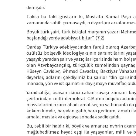
demişdir.
Təkcə bu fakt göstərir ki, Mustafa Kamal Paşa ə
zamanında sahib çıxmasaydı, o dvyərlərə arxalanmasa
Böyük türk şairi, türk istiqlal marşının yazarı Mehmet
başlandığı yerdə ədəbiyyat bitər”. (7.2)
Qardaş Türkiyə ədəbiyyatından fərqli olaraq Azərbay
özülsüz bolşevik ideologiya-sının sarsıntılarını yaş
yaşayıb yaradan şair və yazıçılar içərisində həm bolş
olan Azvrbaycançılıq, türkçülük təməlindən qaynaq
Hüseyn Cavidlvr, Əhməd Cavadlar, Bəxtiyar Vahabzad
deyərlər, adlarını çəkdiyimiz bu şairlər “din içərisi
mənada, yön vv istiqamətini dəyişməyə müvəffəq oldu
Yaradıcılığa, əsasən ikinci cahan savaşı zamanı baş
şeirlərindən milli demokrat C.Məmmədquluzadənin 
məsvlələrini özünə əbədi amal seçən və bununla da
köküm kimdir, haradan gəlib,hara gedirəm, amalı ilə ə
amala, məslək və əqidəyə sonadək sadiq qaldı.
Bu, təbii bir haldır ki, böyük və amansız nvhrin axar
məğlubedilməz həyat eşqi ilə yaşayanlar, milli və b