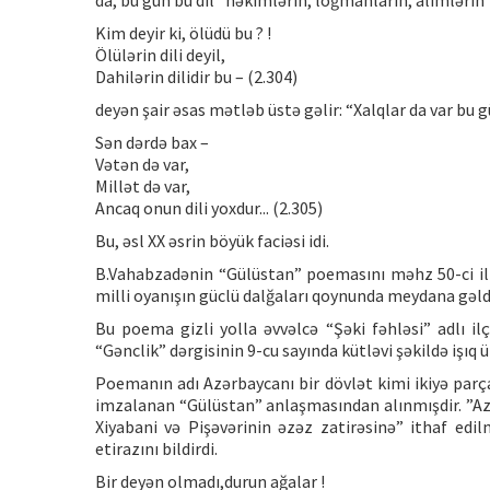
da, bu gün bu dil “həkimlərin, loğmanların, alimlərin” 
Kim deyir ki, ölüdü bu ? !
Ölülərin dili deyil,
Dahilərin dilidir bu – (2.304)
deyən şair əsas mətləb üstə gəlir: “Xalqlar da var bu gü
Sən dərdə bax –
Vətən də var,
Millət də var,
Ancaq onun dili yoxdur... (2.305)
Bu, əsl XX əsrin böyük faciəsi idi.
B.Vahabzadənin “Gülüstan” poemasını məhz 50-ci illər
milli oyanışın güclü dalğaları qoynunda meydana gəldi 
Bu poema gizli yolla əvvəlcə “Şəki fəhləsi” adlı il
“Gənclik” dərgisinin 9-cu sayında kütləvi şəkildə işıq 
Poemanın adı Azərbaycanı bir dövlət kimi ikiyə parç
imzalanan “Gülüstan” anlaşmasından alınmışdir. ”Azə
Xiyabani və Pişəvərinin əzəz zatirəsinə” ithaf edil
etirazını bildirdi.
Bir deyən olmadı,durun ağalar !