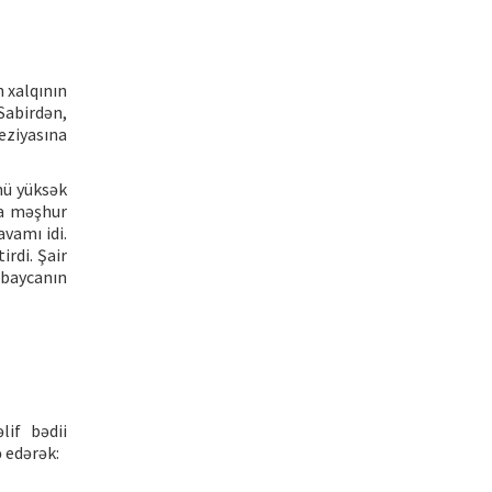
n xalqının
.Sabirdən,
eziyasına
nü yüksək
za məşhur
vamı idi.
irdi. Şair
rbaycanın
lif bədii
ə edərək: