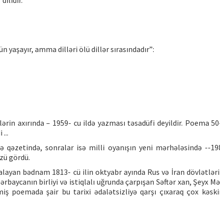
dilidir.
n yaşayır, amma dilləri ölü dillər sırasındadır”:
in axırında – 1959- cu ildə yazması təsadüfi deyildir. Poema 50-c
...
çə qəzetində, sonralar isə milli oyanışın yeni mərhələsində --198
üzü gördü.
alayan bədnam 1813- cü ilin oktyabr ayında Rus və İran dövlətləri
rbaycanın birliyi və istiqlalı uğrunda çarpışan Səftər xan, Şeyx
miş poemada şair bu tarixi ədalətsizliyə qarşı çıxaraq çox kəski