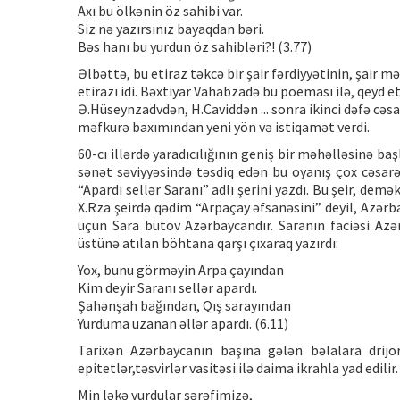
Axı bu ölkənin öz sahibi var.
Siz nə yazırsınız bayaqdan bəri.
Bəs hanı bu yurdun öz sahibləri?! (3.77)
Əlbəttə, bu etiraz təkcə bir şair fərdiyyətinin, şair 
etirazı idi. Bəxtiyar Vahabzadə bu poeması ilə, qeyd 
Ə.Hüseynzadvdən, H.Caviddən ... sonra ikinci dəfə cəs
məfkurə baxımından yeni yön və istiqamət verdi.
60-cı illərdə yaradıcılığının geniş bir məhəlləsinə b
sənət səviyyəsində təsdiq edən bu oyanış çox cəsarə
“Apardı sellər Saranı” adlı şerini yazdı. Bu şeir, de
X.Rza şeirdə qədim “Arpaçay əfsanəsini” deyil, Azərba
üçün Sara bütöv Azərbaycandır. Saranın faciəsi Azə
üstünə atılan böhtana qarşı çıxaraq yazırdı:
Yox, bunu görməyin Arpa çayından
Kim deyir Saranı sellər apardı.
Şahənşah bağından, Qış sarayından
Yurduma uzanan əllər apardı. (6.11)
Tarixən Azərbaycanın başına gələn bəlalara drijo
epitetlər,təsvirlər vasitəsi ilə daima ikrahla yad edi
Min ləkə vurdular şərəfimizə,