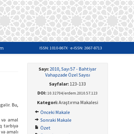
im
ISSN: 1010-867X · e-ISSN: 2667-8713
Sayı:
2010, Sayı 57 - Bahtiyar
Vahapzade Özel Sayısı
Sayfalar:
123-133
DOI:
10.32704/erdem.2010.57.123
Kategori:
Araştırma Makalesi
əlir. Bu,
Önceki Makale
k və amal
Sonraki Makale
q tərbiyə
Özet
 və amalı