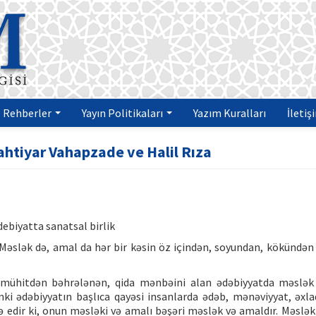
Rehberler
Yayın Politikaları
Yazım Kuralları
İletiş
ahtiyar Vahapzade ve Halil Rıza
ebiyatta sanatsal birlik
 Məslək də, amal da hər bir kəsin öz içindən, soyundan, kökündən g
ai mühitdən bəhrələnən, qida mənbəini alan ədəbiyyatda məslə
ki ədəbiyyatın başlıca qayəsi insanlarda ədəb, mənəviyyat, əxla
ə edir ki, onun məsləki və amalı bəşəri məslək və amaldır. Məslək