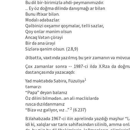
Bu dil bir-birimizlə əhdi-peymanımızdır.
... Ey öz doğma dilində danışmağı ar bilən
Bunu iftixar bilən.
Modalı ədəbazlar.
Qəlbinizi oxşamır qoşmalar, telli sazlar,
Qoy onlar mənim olsun
Ancaq Vətən çörəyi
Bir də ana ürəyi
Sizlərə qənim olsun. (2.8,9)
Əlbəttə, vaxtında yazılmış bu şeir zamanın və mövcud b
Çox zamanlar sonra -- 1987-ci ildə X.Rza da doğma 
dastançasında yazacaqdı:
1
Yad məktəbdə Sabirə, Füzuliyə
tamarzı
“Papa” deyən balanız
Öz dilini bilmədən...ən ali məclislərdə
rusca dızıldanmanız
2
“Bizə vız gəliyor, vız ...”
(6.237)
B.Vahabzadə 1967-ci ilin aprelində yazdığı məşhur “La
idi ki, xalqlar var tarix səhifəsindən silinib, amma onla