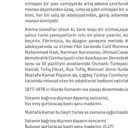
olmayan bir şəxs cəmiyyətdə artıq adama çevrilərə
mənəvi dəyərlərdən uzaq, sima və şəkli olmayan bir əd
kimi, hər bir xalq da ədəbiyyatından, geniş anlamda
mənəvi kimliyidir.
Amma təssüflər olsun ki, tarix boyu bir ictimai,siyas
yalnız tarixi şəxsiyyətlərin rolu ön plana çıxarılır,
keçırılır. Fikrimizcə, bu düzgün yanaşma metodu d
ədəbiyyatında və ictimai fikir tarixində Cəlil Mə
Məhəmməd Hadi, Nəriman Nərimanov, Əhməd Cavad və d
demokratik Cümhuriyyəti olan Azərbaycan Demokratik
sonu və XX yüzilliyin əvvəllərində Osmanlı Türkiyə
Hamid, Tofiq Fikrət, Rza Tofiq, Mehmet Əmin Yurdaq
Mustafa Kamal Paşanın da, çağdaş Türkiyə Cümhuriyy
tarixində mövcud olan bir ədəbitarixi hadisəni xatırl
1877-1878-ci illərdə Osmanlı-rus savaşı dönəmində ü
Vətənin bağrına düşmən dayamış xəncərini,
Yox imiş qurtaracaq bəxtı qara madərini.
Mustafa Kamal bu beyti tarixə və zamana uyğunlaşdıra
Vətənin bağrina düşmən dayasın xəncərini
Bulunur qurtaracaq bəxti qara madərini. (5.27)