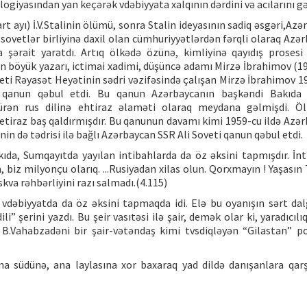
ogiyasından yan keçərək vdəbiyyata xalqının dərdini və acılarını gə
art ayı) İ.V.Stalinin ölümü, sonra Stalin ideyasının sadiq əsgəri,Az
sovetlər birliyinə daxil olan cümhuriyyətlərdən fərqli olaraq Azə
a şərait yaratdı. Artıq ölkədə özünə, kimliyinə qayıdış prosesi
ın böyük yazarı, ictimai xadimi, düşüncə adamı Mirzə İbrahimov (1
veti Rəyasət Heyətinin sədri vəzifəsində çalışan Mirzə İbrahimov 19
” qanun qəbul etdi. Bu qanun Azərbaycanın başkəndi Bakıda 
ürən rus dilinə ehtiraz əlaməti olaraq meydana gəlmişdi. Öl
r etiraz baş qaldırmışdır. Bu qanunun davamı kimi 1959-cu ildə Azə
in də tədrisi ilə bağlı Azərbaycan SSR Ali Soveti qanun qəbul etdi.
da, Sumqayıtda yayılan intibahlarda da öz əksini tapmışdır. İnt
, biz milyonçu olarıq. ...Rusiyadan xilas olun. Qorxmayın ! Yaşasın 
skva rəhbərliyini razı salmadı.(4.115)
vdəbiyyatda da öz əksini tapmaqda idi. Elə bu oyanışın sərt dal
” şerini yazdı. Bu şeir vasıtəsi ilə şair, demək olar ki, yaradıcıl
 B.Vahabzadəni bir şair-vətəndaş kimi tvsdiqləyən “Gilastan” 
ana südünə, ana laylasına xor baxaraq yad dildə danışanlara qarş