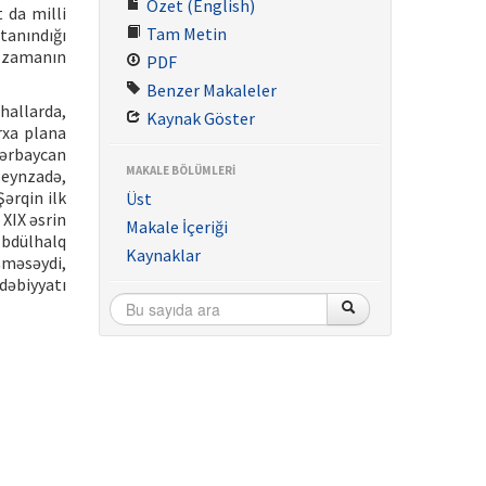
Özet (English)
 da milli
Tam Metin
tanındığı
ə zamanın
PDF
Benzer Makaleler
hallarda,
Kaynak Göster
arxa plana
zərbaycan
MAKALE BÖLÜMLERİ
seynzadə,
ərqin ilk
Üst
XIX əsrin
Makale İçeriği
Əbdülhalq
Kaynaklar
şməsəydi,
dəbiyyatı