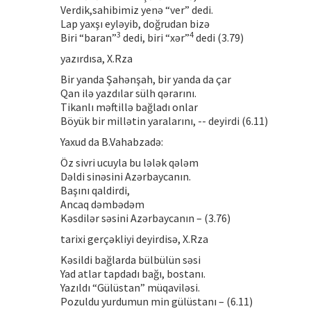
Verdik,sahibimiz yenə “ver” dedi.
Lap yaxşı eyləyib, doğrudan bizə
3
4
Biri “baran”
dedi, biri “xər”
dedi (3.79)
yazırdısa, X.Rza
Bir yanda Şahənşah, bir yanda da çar
Qan ilə yazdılar sülh qərarını.
Tikanlı məftillə bağladı onlar
Böyük bir millətin yaralarını, -- deyirdi (6.11)
Yaxud da B.Vahabzadə:
Öz sivri ucuyla bu lələk qələm
Dəldi sinəsini Azərbaycanın.
Başını qaldirdi,
Ancaq dəmbədəm
Kəsdilər səsini Azərbaycanın – (3.76)
tarixi gerçəkliyi deyirdisə, X.Rza
Kəsildi bağlarda bülbülün səsi
Yad atlar tapdadı bağı, bostanı.
Yazıldı “Gülüstan” müqaviləsi.
Pozuldu yurdumun min gülüstanı – (6.11)