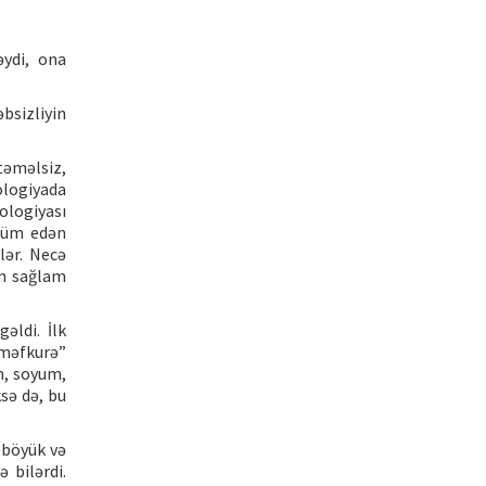
ydi, ona
əbsizliyin
təməlsiz,
ologiyada
eologiyası
nnüm edən
lər. Necə
tın sağlam
əldi. İlk
 məfkurə”
m, soyum,
ksə də, bu
z böyük və
 bilərdi.