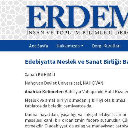
Ana Sayfa
Hakkımızda
Dergi Kurulları
Edebiyatta Meslek ve Sanat Birliği: B
Xanəli KƏRIMLI
Nahçivan Devlet Üniversitesi, NAHÇİVAN.
Anahtar Kelimeler:
Bahtiyar Vahapzade,Halil Rıza,ed
Məslək və amal birliyi olmadan iş birliyi ola bilməz.
təbiətdə də belədir, cəmiyyətdə də.
Daima həyatdan, yaşadığı və inkişaf etdiyi ictim
məsələsi canlı bir orqanizmin fəqərə sütunudur. Çün
etməkdir. O ədəbiyyat da əxlaq və mənəviyyat tərbiy