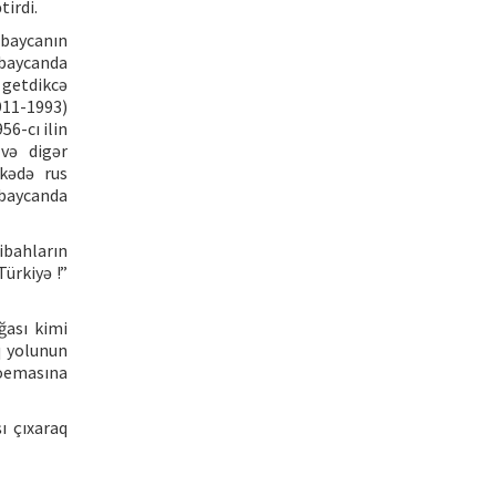
tirdi.
ərbaycanın
rbaycanda
 getdikcə
911-1993)
56-cı ilin
və digər
kədə rus
rbaycanda
ibahların
Türkiyə !”
ğası kimi
ıq yolunun
poemasına
ı çıxaraq