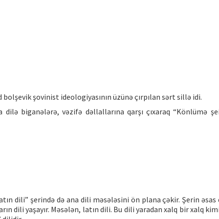
olşevik şovinist ideologiyasının üzünə çırpılan sərt sillə idi.
dilə biganələrə, vəzifə dəllallarına qarşı çıxaraq “Könlümə şe
tın dili” şerində də ana dili məsələsini ön plana çəkir. Şerin əsas
rın dili yaşayır. Məsələn, latın dili. Bu dili yaradan xalq bir xalq kim