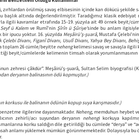
rın Benzetileni Olduğu Kullanımlar
, zırhlardan örülmüş savaş elbisesinin içinde kan dökücü şekilde 
u başlık altında değerlendirilmiştir. Taradığımız klasik edebiyat 
a ilgili kavramlar etrafında 15-19. yüzyıla ait 49 örnek beyit/cüm
 Seyf ü Kalem
ve Rumî’nin
Şîrîn ü Şûriye’
sinde bu anlam ilgisiyle
bir ipucu yoktur. 16. yüzyılda
Meşâirü’ş-şuarâ
, Mustafa Çelebi’ni
k Çelebi Divanı, Figanî Divanı, Usulî Divanı, Yahya Bey Divanı, Behiş
a toplam 26 cümle/beyitte
neheng
kelimesi savaş ve savaşla ilgili
çtiği beyit/cümlelerde kelimenin timsah olarak yorumlanmasın
un zehresi çâkdür”. Meşâirü’ş-şuarâ, Sultan Selim biyografisi (Kı
undan deryanın balinasının ödü kopmuştur.)
nın korkusu ile balinanın ödünün kopup suya karışmasıdır.)
ı benzetme ilgilerine dayanmaktadır.
Neheng
, memduhun heybet ve
ıcının zehirli/acı suyundan deryanın
neheng
i korkuya kapılmı
anlarına korku saldığın dile getirildiği bu cümlede “derya” ve “ac
msah anlamı yüklemek mümkün görünmemektedir. Dolayısıyla bu 
.