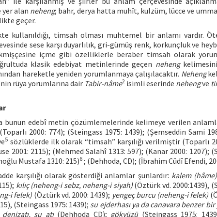
” ile karşılanmış ve şiirler bu anlam çerçevesinde açıklanm
e yer alan
neheng
; bahr, derya hatta muhît, kulzüm, lücce ve umman
ikte geçer.
ikte kullanıldığı, timsah olması muhtemel bir anlamı vardır. Ö
rçevesinde sese karşı duyarlılık, gri-gümüş renk, korkunçluk ve heyb
kmişçesine içme gibi özelliklerle beraber timsah olarak yor
ğrultuda klasik edebiyat metinlerinde geçen
neheng
kelimesin
ından hareketle yeniden yorumlanmaya çalışılacaktır.
Neheng
ke
2
nin rüya yorumlarına dair
Tabir-nâme
isimli eserinde
neheng
ve
t
ar
da bunun edebî metin çözümlemelerinde kelimeye verilen anlaml
(Toparlı 2000: 774); (Steingass 1975: 1439); (Şemseddin Sami 198
5
ye
sözlüklerde ilk olarak “timsah” karşılığı verilmiştir (Toparlı 2
ouse 2001: 2115); (Mehmed Salahî 1313: 597); (Kanar 2000: 1207); (
6
noğlu Mustafa 1310: 215)
; (Dehhoda, CD); (İbrahim Cûdî Efendi, 20
de karşılığı olarak gösterdiği anlamlar şunlardır:
kalem (hâme)
115);
kılıç (neheng-i sebz, neheng-i siyah)
(Öztürk vd. 2000:1439), (
g-i felek)
(Öztürk vd. 2000: 1439);
yengeç burcu (neheng-i felek)
(Ö
5), (Steingass 1975: 1439);
su ejderhası ya da canavara benzer bir 
;
denizatı, su atı
(Dehhoda CD);
gökyüzü
(Steingass 1975: 143