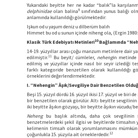
Yukarıdaki beyitte her ne kadar “balık”la karşılan
9
delphinidae
olan balina
sınıfından yunus balığı olm
anlamında kullanıldığı görülmektedir:
Işkun od u yaşum deniz u dilberüm balıh
Himmet bu od u sunun içinde niheng ola, (Ergin 1980:
10
Klasik Türk Edebiyatı Metinleri
Bağlamında “Ne
14-19. yüzyıllar arası çoğu manzum metinlere dair y
11
edilmiştir.
Bu beyit/ cümleler,
neheng
in metinde 
edilmiş ve yüzyıllar içinde nasıl bir seyir izlediği
farklı kategoride benzetilen olarak kullanıldığı g
örneklerini değerlendirmektedir.
I. “Nehengin” Âşık/Sevgiliye Dair Benzetilen Oldu
Beşi 15. yüzyıl dördü 16. yüzyıl ikisi 17. yüzyıl ve biri
bir benzetilen olarak görülür. Altı beyitte sevgilinin
iki beyitte âşıkın gözyaşı, bir beyitte âşıkın vücudu/be
Neheng
bu başlık altında, daha çok sevgilinin s
benzetmelerdeki şekil ilgisi ve beyitlerde timsahın 
kelimenin timsah olarak yorumlanmasını mümkün 
12
çoğunlukla 15. yüzyıla ait örneklerdedir.