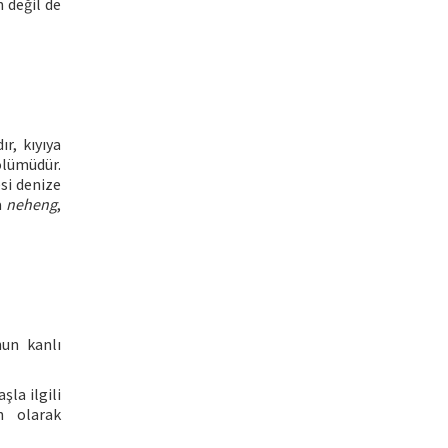
n değil de
r, kıyıya
ölümüdür.
esi denize
a
neheng
,
un kanlı
şla ilgili
h olarak