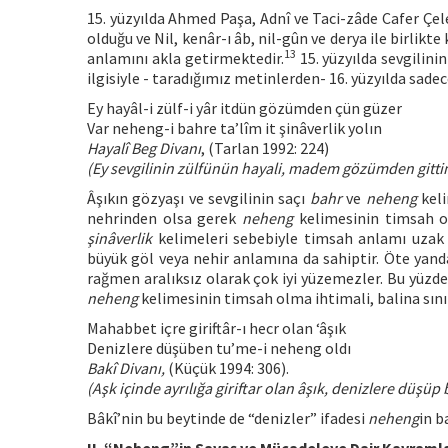
15. yüzyılda Ahmed Paşa, Adnî ve Taci-zâde Cafer Çe
olduğu ve Nil, kenâr-ı âb, nil-gûn ve derya ile birlik
13
anlamını akla getirmektedir.
15. yüzyılda sevgilini
ilgisiyle - taradığımız metinlerden- 16. yüzyılda sade
Ey hayâl-i zülf-i yâr itdün gözümden çün güzer
Var neheng-i bahre ta’lîm it şinâverlik yolın
Hayalî Beg Divanı
, (Tarlan 1992: 224)
(Ey sevgilinin zülfünün hayali, madem gözümden gittin
Âşıkın gözyaşı ve sevgilinin saçı
bahr
ve
neheng
keli
nehrinden olsa gerek
neheng
kelimesinin timsah ol
şinâverlik
kelimeleri sebebiyle timsah anlamı uzak 
büyük göl veya nehir anlamına da sahiptir. Öte yand
rağmen aralıksız olarak çok iyi yüzemezler. Bu yüzde
neheng
kelimesinin timsah olma ihtimali, balina sınıf
Mahabbet içre giriftâr-ı hecr olan ‘âşık
Denizlere düşüben tu’me-i neheng oldı
Bakî Divanı,
(Küçük 1994: 306).
(Aşk içinde ayrılığa giriftar olan âşık, denizlere düşüp
Bâkî’nin bu beytinde de “denizler” ifadesi
neheng
in b