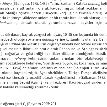
e
dünya
(Steingass 1975: 1439). Yalnız Burhan-ı Katı’da
neheng
keli
, timsah daha alt anlam olarak kaydedilmiştir. Fakat açıklamanın 
msah olduğu açıktır. Zaten Türkçede karşılığının timsah olduğu
rla kelimeye yüklenen anlamlar bir tarafa bırakılacak olursa; ikin
enizatı
nın, timsah olarak yorumlanamayan beyitler için al
da dik duran, kuyruk yüzgeci olmayan, 10-15 cm boyunda bir deni
 heybetli olduğu söylenen
neheng
yerine kullanılmış olamaz. Deni
ığı yer itibarıyla klasik şiirin coğrafyasındaki benzetme unsurlar
g
kelimesinin ikincil anlamı olarak Redhouse ve Steingass sözl
ğı coğrafya ve gösterdiği özellikler dikkate alındığında, klasik
olmayan
neheng
kelimesinin anlamlarından biri olabileceği i
kimi sözlüklerde kelimeye, “son derece büyük, iri, kocaman, azman”
 1370: 1454) anlamları verilmiş ve “balina” (Salehpur 1370: 1454)
olarak kaydedilmiştir. Aynı sözlüklerin Türkçe-Farsça dizilişin
si ise timsah (crocodil) olarak kaydedilmiştir (Gülkarian 1375: 
eme alınmış Seyyid Azim Şirvanî Tezkiresi Râcî biyografisinden al
n balıkla karşılandığı görülmektedir:
n ağzına gitti.)”, (Bayram 2005: 201).