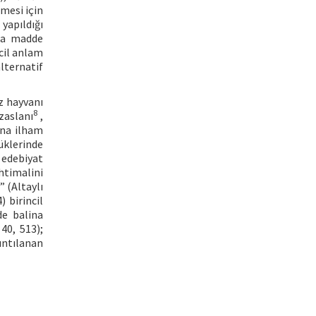
mesi için
yapıldığı
 da madde
cil anlam
ternatif
z hayvanı
8
zaslanı
,
ına ilham
üklerinde
 edebiyat
htimalini
 (Altaylı
 birincil
de balina
40, 513);
ıntılanan