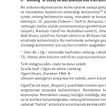
II. “Neheng”in Savaş ve Mücadeleye Dair Kavramla
Bir ordunun düşmanlarına korku salarak savaşa gidişi
14
ve memduhun heybetinin anlatıldığı kullanımlar
b
içinde
neheng
kelimesinin savaş, mücadele ve bunlarl
edilmiştir. 15. yüzyılda Firdevsî-i Tavîl’in
Münazara-i
neheng
in balina olarak yorumlanmasını gerektirecek 
Gülşah’
ı, Manisalı Camiî’nin
Muhabbet-name’
si,
İsha
Bakî Divanı
, Lamiî’nin
Ferhad-nâme’
si ve
Âlî Divanı’
nd
etrafında kullanılmıştır. Bu metinlerde
neheng
in ge
olmadığı kullanımlar için seçilen örnekler aşağıdadır:
“ Zehr-âb-ı tîg-i sehmnâki havfından neheng-i deryân
71).
(Korku dolu kılıcının zehirli/acı suyunun korkus
Telh oldugına kâm-ı bahr bu durur sebeb
Su oldı havf-ı tîgun ile zehre-i neheng
Figanî Divanı
, (Karahan 1966: 4).
(Denizin damağının acılaşmasının sebebi, senin kılıcı
Figanî’ye ait beyit, Meşairü’ş-şuarâ’daki örnekle ayn
vurgulamak amacıyla kullanılmıştır. Memduhun kıl
kopmuştur. Memduhun savaşçı kişiliğin övüldüğü, düşm
su ile birlikte kullanıldığından
neheng
kelimesine ti
neheng
i “balina” anlamıyla yorumlamak gerekecektir