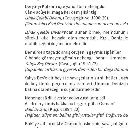
Deryâ-yı Kulzüm içre yahod bir nehengdür
Cân-ı adûyı kılmaga her dem şikâr tîg
İshak Çelebi Divanı,
(Çavuşoğlu vd. 1990: 29).
(Onun kılıcı Kızıl Deniz’de düşmanın canını her an avla
İshak Çelebi Divanı’
ndan alınan örnek, memduhun sa
sürekli kılıcı havada olan memduh, Kızıl Deniz i
olabileceğini düşündürmektedir.
Demürden tağa dönmiş cevşenin geymiş sipâhîler
Cihânda görmeyen görsün neheng-i bahr-i ‘Ummânı
Yahya Bey Divanı,
(Çavuşoğlu 1997: 72).
(Sipahiler zırhlarını giyerek demirden bir dağa dönm
Yahya Bey’e ait beyitte savaşçıların zırhlı hâlleri,
neh
de beyitlerde geçen deniz isimleri (Umman Denizi) v
balina olabileceğini düşündürmektedir.
Nehengâsâ dil-âverler adûyı yutdılar gitdi
Aceb deryâ imiş hakkâ bu leşger-gâh-ı Osmânî
Bakî Divanı,
(Küçük 1994: 20).
(Yiğitler, düşmanı balina gibi yuttular gitti. Doğrusu 
Bakî’ye ait örnekte Osmanlı askerinin savaşçılığına