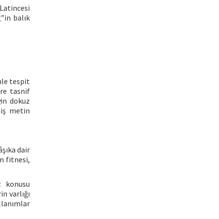
Latincesi
”in balık
le tespit
re tasnif
g
in dokuz
miş metin
âşıka dair
n fitnesi,
z konusu
n varlığı
llanımlar