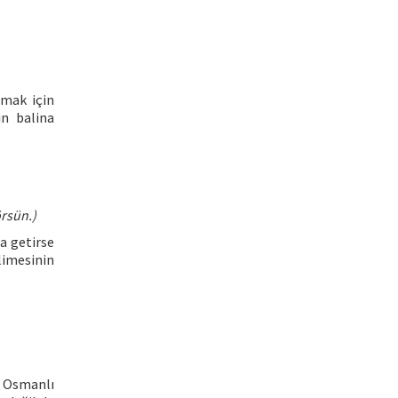
pmak için
in balina
rsün.)
la getirse
imesinin
, Osmanlı