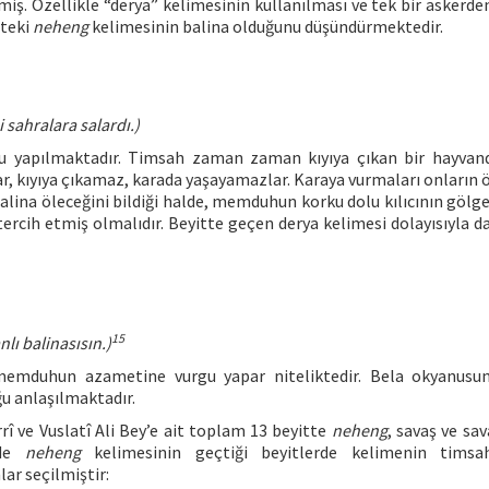
lmiş. Özellikle “derya” kelimesinin kullanılması ve tek bir askerde
tteki
neheng
kelimesinin balina olduğunu düşündürmektedir.
 sahralara salardı.)
yapılmaktadır. Timsah zaman zaman kıyıya çıkan bir hayvandı
 kıyıya çıkamaz, karada yaşayamazlar. Karaya vurmaları onların 
 Balina öleceğini bildiği halde, memduhun korku dolu kılıcının gölg
rcih etmiş olmalıdır. Beyitte geçen derya kelimesi dolayısıyla d
15
lı balinasısın.)
memduhun azametine vurgu yapar niteliktedir. Bela okyanusun
ğu anlaşılmaktadır.
ırrî ve Vuslatî Ali Bey’e ait toplam 13 beyitte
neheng
, savaş ve sava
rde
neheng
kelimesinin geçtiği beyitlerde kelimenin timsa
r seçilmiştir: