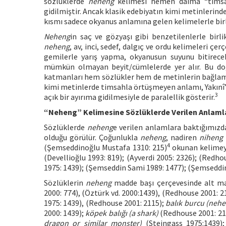
sözlüklerde
neheng
kelimesi hemen daima “timsah
gidilmiştir. Ancak klasik edebiyatın kimi metinlerind
kısmı sadece okyanus anlamına gelen kelimelerle birl
Neheng
in saç ve gözyaşı gibi benzetilenlerle birl
neheng
, av, inci, sedef, dalgıç ve ordu kelimeleri çe
gemilerle yarış yapma, okyanusun suyunu bitirece
mümkün olmayan beyit/cümlelerde yer alır. Bu do
katmanları hem sözlükler hem de metinlerin bağlam
kimi metinlerde timsahla örtüşmeyen anlamı, Yakınî’
3
açık bir ayırıma gidilmesiyle de paralellik gösterir.
“Neheng” Kelimesine Sözlüklerde Verilen Anlaml
Sözlüklerde
neheng
e verilen anlamlara baktığımız
olduğu görülür. Çoğunlukla
neheng
, nadiren
niheng
4
(Şemseddinoğlu Mustafa 1310: 215)
okunan kelime
(Devellioğlu 1993: 819); (Ayverdi 2005: 2326); (Redh
1975: 1439); (Şemseddin Sami 1989: 1477); (Şemseddi
Sözlüklerin
neheng
madde başı çerçevesinde alt mad
2000: 774), (Öztürk vd. 2000:1439), (Redhouse 2001: 2
1975: 1439), (Redhouse 2001: 2115);
balık burcu (nehen
2000: 1439);
köpek balığı (a shark)
(Redhouse 2001: 211
dragon or similar monster)
(Steingass 1975:1439)