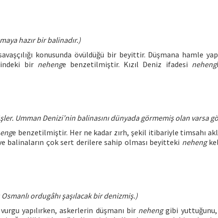
maya hazır bir balinadır.)
vaşçılığı konusunda övüldüğü bir beyittir. Düşmana hamle ya
çindeki bir
neheng
e benzetilmiştir. Kızıl Deniz ifadesi
neheng
üşler. Umman Denizi’nin balinasını dünyada görmemiş olan varsa gö
eng
e benzetilmiştir. Her ne kadar zırh, şekil itibariyle timsahı ak
e balinaların çok sert derilere sahip olması beyitteki
neheng
kel
bu Osmanlı ordugâhı şaşılacak bir denizmiş.)
 vurgu yapılırken, askerlerin düşmanı bir
neheng
gibi yuttuğunu