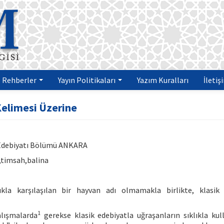
Rehberler
Yayın Politikaları
Yazım Kuralları
İletiş
elimesi Üzerine
ve Edebiyatı Bölümü ANKARA
,timsah,balina
ıkla karşılaşılan bir hayvan adı olmamakla birlikte, klasik
1
alışmalarda
gerekse klasik edebiyatla uğraşanların sıklıkla kull