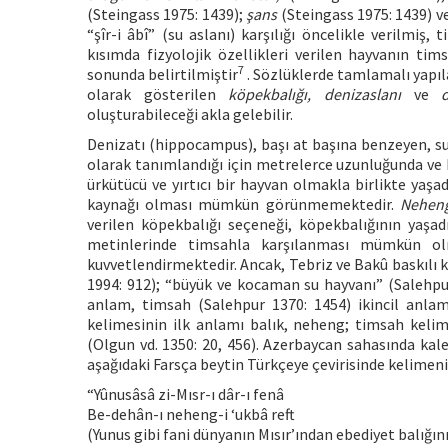
(Steingass 1975: 1439);
şans
(Steingass 1975: 1439) v
“şîr-i âbî” (su aslanı) karşılığı öncelikle verilmiş
kısımda fizyolojik özellikleri verilen hayvanın ti
7
sonunda belirtilmiştir
. Sözlüklerde tamlamalı yapıla
olarak gösterilen
köpekbalığı, denizaslanı
ve
d
oluşturabileceği akla gelebilir.
Denizatı (hippocampus), başı at başına benzeyen, su
olarak tanımlandığı için metrelerce uzunluğunda ve
ürkütücü ve yırtıcı bir hayvan olmakla birlikte yaşad
kaynağı olması mümkün görünmemektedir.
Nehen
verilen köpekbalığı seçeneği, köpekbalığının yaşadı
metinlerinde timsahla karşılanması mümkün 
kuvvetlendirmektedir. Ancak, Tebriz ve Bakû baskılı 
1994: 912); “büyük ve kocaman su hayvanı” (Salehpur
anlam, timsah (Salehpur 1370: 1454) ikincil anlam 
kelimesinin ilk anlamı balık, neheng; timsah kelime
(Olgun vd. 1350: 20, 456). Azerbaycan sahasında kal
aşağıdaki Farsça beytin Türkçeye çevirisinde kelimeni
“Yûnusâsâ zi-Mısr-ı dâr-ı fenâ
Be-dehân-ı neheng-i ‘ukbâ reft
(Yunus gibi fani dünyanın Mısır’ından ebediyet balığını