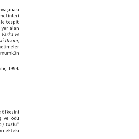
savaşması
metinleri
le tespit
 yer alan
n
Varka ve
tî Divanı,
 kelimeler
ın mümkün
lıç 1994:
 öfkesini
ş ve ödü
ı/ tuzlu”
örnekteki