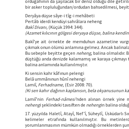
ordugâhının da şaşılacak bir deniz olduğu dile getiri
bir asker topluluğundan/ordudan bahsedilmesi, beyi
Deryâya düşse sâye-i tîg-i mehâbeti
Pertâb iderdi kendüyi sahrâlara neheng
Bakî Divanı,
(Küçük 1994: 344).
(Azamet kılıcının gölgesi deryaya düşse, balina kendini
Bakî’ye ait örnekte de memduhun azametine vurgu 
çıkmak onun ölümü anlamına gelmez. Ancak balinalar,
Bu sebeple beyitte geçen
neheng
, balina olmalıdır.
düştüğü anda denizde kalamamış ve karaya çıkmayı te
balina anlamında kullanılmıştır.
Ki sensin kahr kâfınun pelengi
Belâ ummânınun hûnî nehengi
Lamiî,
Ferhadname,
(Esir 2008: 70).
(Ki sen kahır dağının kaplanısın, bela okyanusunun kan
Lamiî’nin
Ferhad-nâmesi’
nden alınan örnek yine 
neheng
i şeklindeki tavsiften de
neheng
in balina oldu
17. yüzyılda Haletî, Atayî, Nef’î, Süheylî, Üsküdarlı S
kelimeler etrafında kullanılmıştır. Bu metinle
yorumlanmasının mümkün olmadığı örneklerden şunla