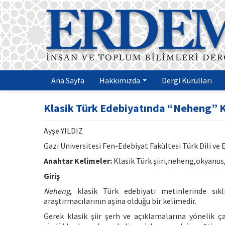
Ana Sayfa
Hakkımızda
Dergi Kurulları
Klasik Türk Edebiyatında “Neheng” K
Ayşe YILDIZ
Gazi Üniversitesi Fen-Edebiyat Fakültesi Türk Dili 
Anahtar Kelimeler:
Klasik Türk şiiri,neheng,okyanus
Giriş
Neheng
, klasik Türk edebiyatı metinlerinde sıkl
araştırmacılarının aşina olduğu bir kelimedir.
Gerek klasik şiir şerh ve açıklamalarına yönelik ç