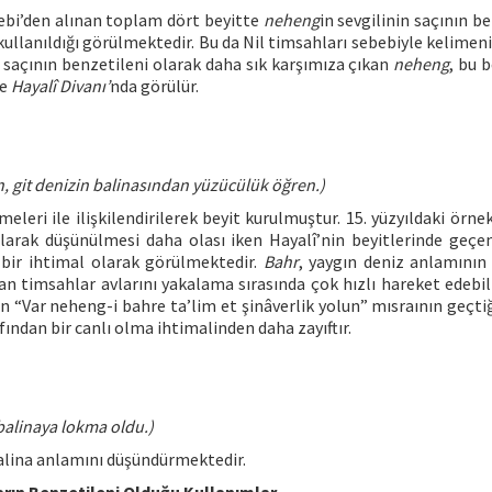
lebi’den alınan toplam dört beyitte
neheng
in sevgilinin saçının b
te kullanıldığı görülmektedir. Bu da Nil timsahları sebebiyle kelime
n saçının benzetileni olarak daha sık karşımıza çıkan
neheng
, bu 
ce
Hayalî Divanı’
nda görülür.
, git denizin balinasından yüzücülük öğren.)
meleri ile ilişkilendirilerek beyit kurulmuştur. 15. yüzyıldaki örne
arak düşünülmesi daha olası iken Hayalî’nin beyitlerinde geç
bir ihtimal olarak görülmektedir.
Bahr
, yaygın deniz anlamının
an timsahlar avlarını yakalama sırasında çok hızlı hareket edebi
n “Var neheng-i bahre ta’lim et şinâverlik yolun” mısraının geçtiğ
ından bir canlı olma ihtimalinden daha zayıftır.
 balinaya lokma oldu.)
alina anlamını düşündürmektedir.