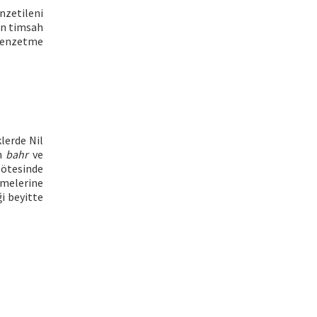
enzetileni
nin timsah
benzetme
klerde Nil
en
bahr
ve
 ötesinde
lmelerine
i beyitte