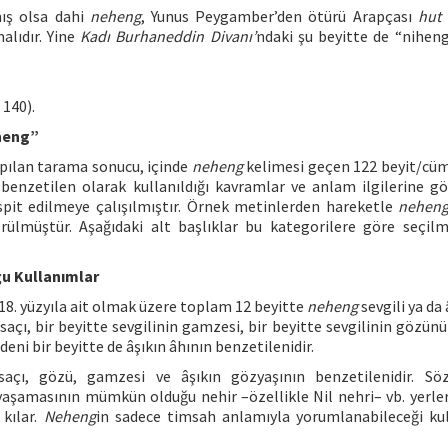
mış olsa dahi
neheng
, Yunus Peygamber’den ötürü Arapçası
hut
alıdır. Yine
Kadı Burhaneddin Divanı’
ndaki şu beyitte de “niheng
 140).
heng”
apılan tarama sonucu, içinde
neheng
kelimesi geçen 122 beyit/cüm
benzetilen olarak kullanıldığı kavramlar ve anlam ilgilerine gö
 tespit edilmeye çalışılmıştır. Örnek metinlerden hareketle
nehen
örülmüştür. Aşağıdaki alt başlıklar bu kategorilere göre seçil
ğu Kullanımlar
 de 18. yüzyıla ait olmak üzere toplam 12 beyitte
neheng
sevgili ya da 
 saçı, bir beyitte sevgilinin gamzesi, bir beyitte sevgilinin gözünü
deni bir beyitte de âşıkın âhının benzetilenidir.
açı, gözü, gamzesi ve âşıkın gözyaşının benzetilenidir. Sö
yaşamasının mümkün olduğu nehir –özellikle Nil nehri– vb. yerleri
kılar.
Neheng
in sadece timsah anlamıyla yorumlanabileceği ku