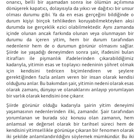
onarıcı, belli bir aşamadan sonra ise ölümün açılımına
dönüşerek kapatıcı, dolayısıyla da yıkıcı ve dağıtıcı bir unsur
olması durumu gibi. Ya da en esas gerçeğini bildiğinde o
durum kişiyi birçok tehlikeden koruyabilmekteyken aksi
durumda ise gerçeklik ezici olabilmektedir. Aynı zamanda
içinde olunan ancak farkında olunan veya olunmayan bir
durumu da içeren yitim, hem bir durum tarafından
nedenlenir hem de o durumun görünür olmasını sağlar.
Şiirde ise yaşadığı deneyimden sonra şair, ifadesini bulan
itirafları ile pişmanlık ifadelerinden çıkarabildiğimiz
kadarıyla, yitimin esas ve toplayıcı nedeninin şöhret olmak
için kendisini tedricen biçimlendiren ve şeylere
gerektiğinden fazla anlam veren bir insan olarak kendisi
olduğunu anlar. Bu bakımdan şair, yitimin nedeni olarak esas
olarak zamanı, dünyayı ve olanaklarını anlayıp yorumlayan
bir varlık olarak kendisini öne çıkarır.
Şiirde görünür olduğu kadarıyla şairin yitim deneyimi
yaşamasının nedenlerinden ilki, zamandır. Şair tarafından
yorumlanan ve burada söz konusu olan zamanın, hem
anlamsal ve değersel olarak bir tarihsel süreci hem de
kendisini yitimsellikle görünüşe çıkaran bir fenomen olarak
iki şekilde anlamlandırıldığını söylemek mümkündür. Bu iki