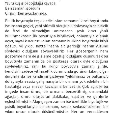
Yavru kuş gibi doğduğu kayada
Ben zamanı gördüm
Çırpınırken avuçlarımda.
Bu ilk boyutuyla teşvik edici olan zamanın ikinci boyutunda
ise insana geçici, yani ölümlü olduğunu, dolayısıyla da biricik
de özel de olmadığını anımsatan şevk kırıcı yönü
bulunmaktadır. İlk boyutuyla büyüleyici, dolayısıyla olanak
açıcı, hayal kurdurucu olan zamanın bu ikinci boyutuyla büyü
bozucu ve yıkıcı, hatta insana ait gerçeği insanın yüzüne
söyleyici olduğunu söyleyebiliriz. Her göstergenin hem
gösterme hem de gizleme özelliği olduğunu düşünürsek bu
boyutuyla zamanın da bir gösterge olarak öyle olduğunu
söyleyebiliriz. Yani bu ikinci boyutuyla zaman, şiirde,
kendisini sadece yitimsellik durumunda görünür kılan, diğer
durumlarda ise kendisini gizleyen “yıldırımsız ve baltasız”,
dolayısıyla sessiz çalışmasıyla bir ormanı yok edebilen bir
hastalığa veya mezar kazıcısına benzetilir. Çok açık ki bu
imgede insan ömrü, bir ormana benzetilmiş; ormandaki
ağaçlar, ömrü oluşturan dakikalar, saatler ve günlerle
eşleştirilmiştir. Akıp geçen zaman ise özellikle biyolojik ve
psişik boyutlarıyla bu ormanı, sessiz sedasız tüketen bir
yıkıcı unsur olarak düşünülmüştür. Her an gerçekleşen