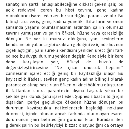
sanatçının şartlı anlaşılabileceğine dikkati çeken şair, bu
açık reddiyeyi içeren bu hissî tavrını, genç kadına
olanaklarını işaret ederken bir süreliğine paranteze alır. Bu
bilinçli ara veriş, genç kadına yönelik iltifatların ve onun
şahsında yaşamı olumlamasının ardından şairin olumsuz
tavrını yumuşatır ve şairin öfkesi, hüzne veya çaresizliğe
dönüşür. Ne var ki mutsuz olduğunu, yani sevinçlerin
kendisine bir yabancı gibi uzaktan geldiğini ve içinde hüznün
çiçek açtığını, yani sürekli kendisini yeniden ürettiğini fark
edince bu duygu durumu yeniden değişir. Kendisiyle bir kere
daha karşılaşan şair, öfkeyi de hüznü de
değersizleştirircesine “Ne çıkar unuttuk hepsini!”
cümlesinin işaret ettiği geniş bir kayıtsızlığa ulaşır. Bu
kayıtsızlık ifadesi, sevilen genç kadın adına bilinçli olarak
paranteze alınıp bastırılan öfkenin ikinci bölümü oluşturan
iltifatlardan sonra parantezin dışına taşarak yıkıcı bir
şekilde geri döndüğünü işaret eder. Şüphesiz bastırıldığı için
dışarıdan içeriye geçildikçe öfkeden hüzne dönüşen bu
durumun kayıtsızlıkla neticelenerek başladığı noktaya
dönmesi, içinde olunan ancak farkında olunmayan esaret
durumunun şairi belirlediğini görünür kılar. Buradan ileri
giderek şairin bu belirleyiciyi bizzat onayladığını da ortaya