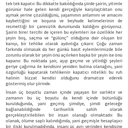
tek tek kapatır. Bu dikkatle bakıldığında şiirde şairin, yitimle
görünür hale gelen kendi gerçeğiyle karşılaştıktan onu
aşmak yerine çözüldüğünü, yaşamının anlamını ve amacını
kaybettiğini ve boşuna ve beyhude kelimelerinin de
resmettiği bir çaresizlik durumunda kaldığını görüyoruz.
Şairin birer tercihi de içeren bu eylemleri ise özellikle her
şeyin boş, saçma ve “gülünç” olduğuna dair oluşan bir
kanıyı, bir tehlike olarak aydınlığa çıkarır. Çoğu zaman
farkında olmasak da her günkü basit eylemlerimizde bile
zorunlu olarak bir şeyin önü açılırken başka bir şeyin ise önü
kapanır. Bu noktada şair, aşıp geçme ve yitirdiği şeyleri
geriye çağırma ile kendisini yeniden bulma olanağını, yani
özgürlüğü kapatarak tehlikenin kapatıcı nitelikli bu ruh
halinin bizzat kendisi olduğunu dramatize ederek
göstermiş olur şiirinde.
İnsan üç boyutlu zaman içinde yaşayan bir varlıktır ve
zamanın bu üç boyutu da kendi içinde bütünlüğü
kurulduğunda, yani geçmiş şimdiye, şimdi geleceğe
bağlanabildiğinde tarihsellik sahih olarak
gerçekleştirilebilen bir insan olanağı olmaktadır. Bu
olanak, ölüme saplı kalındığında, yani geçmişle hesaplaşıcı
bir ilişki kurulmadığında, insanı üç ayrı yerinden kendisine