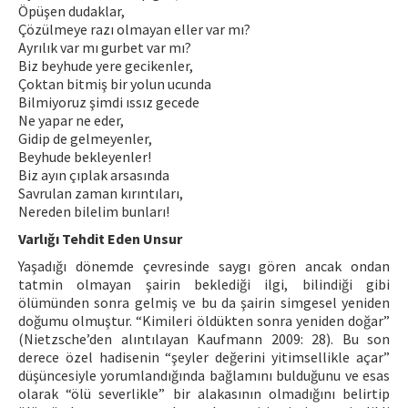
Öpüşen dudaklar,
Çözülmeye razı olmayan eller var mı?
Ayrılık var mı gurbet var mı?
Biz beyhude yere gecikenler,
Çoktan bitmiş bir yolun ucunda
Bilmiyoruz şimdi ıssız gecede
Ne yapar ne eder,
Gidip de gelmeyenler,
Beyhude bekleyenler!
Biz ayın çıplak arsasında
Savrulan zaman kırıntıları,
Nereden bilelim bunları!
Varlığı Tehdit Eden Unsur
Yaşadığı dönemde çevresinde saygı gören ancak ondan
tatmin olmayan şairin beklediği ilgi, bilindiği gibi
ölümünden sonra gelmiş ve bu da şairin simgesel yeniden
doğumu olmuştur. “Kimileri öldükten sonra yeniden doğar”
(Nietzsche’den alıntılayan Kaufmann 2009: 28). Bu son
derece özel hadisenin “şeyler değerini yitimsellikle açar”
düşüncesiyle yorumlandığında bağlamını bulduğunu ve esas
olarak “ölü severlikle” bir alakasının olmadığını belirtip