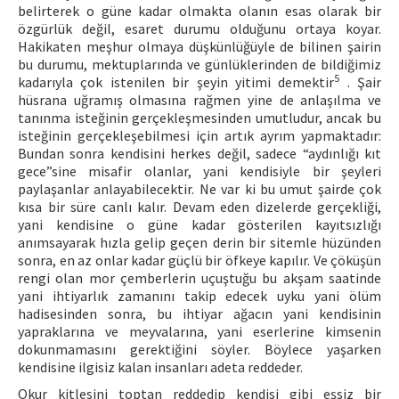
belirterek o güne kadar olmakta olanın esas olarak bir
özgürlük değil, esaret durumu olduğunu ortaya koyar.
Hakikaten meşhur olmaya düşkünlüğüyle de bilinen şairin
bu durumu, mektuplarında ve günlüklerinden de bildiğimiz
5
kadarıyla çok istenilen bir şeyin yitimi demektir
. Şair
hüsrana uğramış olmasına rağmen yine de anlaşılma ve
tanınma isteğinin gerçekleşmesinden umutludur, ancak bu
isteğinin gerçekleşebilmesi için artık ayrım yapmaktadır:
Bundan sonra kendisini herkes değil, sadece “aydınlığı kıt
gece”sine misafir olanlar, yani kendisiyle bir şeyleri
paylaşanlar anlayabilecektir. Ne var ki bu umut şairde çok
kısa bir süre canlı kalır. Devam eden dizelerde gerçekliği,
yani kendisine o güne kadar gösterilen kayıtsızlığı
anımsayarak hızla gelip geçen derin bir sitemle hüzünden
sonra, en az onlar kadar güçlü bir öfkeye kapılır. Ve çöküşün
rengi olan mor çemberlerin uçuştuğu bu akşam saatinde
yani ihtiyarlık zamanını takip edecek uyku yani ölüm
hadisesinden sonra, bu ihtiyar ağacın yani kendisinin
yapraklarına ve meyvalarına, yani eserlerine kimsenin
dokunmamasını gerektiğini söyler. Böylece yaşarken
kendisine ilgisiz kalan insanları adeta reddeder.
Okur kitlesini toptan reddedip kendisi gibi eşsiz bir