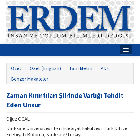
Ana Sayfa
Özet
Özet (English)
Tam Metin
PDF
Hakkımızda
Benzer Makaleler
Dergi Kurulları
Zaman Kırıntıları Şiirinde Varlığı Tehdit
Rehberler
Eden Unsur
Yayın Politikaları
Oğuz ÖCAL
Yazım Kuralları
Kırıkkale Üniversitesi, Fen Edebiyat Fakültesi, Türk Dili ve
Edebiyatı Bölümü, Kırıkkale/Türkiye
İletişim