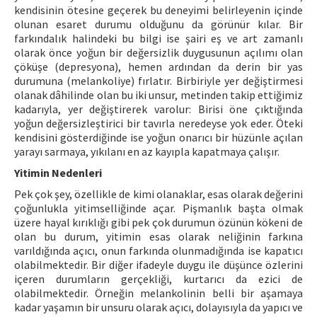
kendisinin ötesine geçerek bu deneyimi belirleyenin içinde
olunan esaret durumu olduğunu da görünür kılar. Bir
farkındalık halindeki bu bilgi ise şairi eş ve art zamanlı
olarak önce yoğun bir değersizlik duygusunun açılımı olan
çöküşe (depresyona), hemen ardından da derin bir yas
durumuna (melankoliye) fırlatır. Birbiriyle yer değiştirmesi
olanak dâhilinde olan bu iki unsur, metinden takip ettiğimiz
kadarıyla, yer değiştirerek varolur: Birisi öne çıktığında
yoğun değersizleştirici bir tavırla neredeyse yok eder. Öteki
kendisini gösterdiğinde ise yoğun onarıcı bir hüzünle açılan
yarayı sarmaya, yıkılanı en az kayıpla kapatmaya çalışır.
Yitimin Nedenleri
Pek çok şey, özellikle de kimi olanaklar, esas olarak değerini
çoğunlukla yitimselliğinde açar. Pişmanlık başta olmak
üzere hayal kırıklığı gibi pek çok durumun özünün kökeni de
olan bu durum, yitimin esas olarak neliğinin farkına
varıldığında açıcı, onun farkında olunmadığında ise kapatıcı
olabilmektedir. Bir diğer ifadeyle duygu ile düşünce özlerini
içeren durumların gerçekliği, kurtarıcı da ezici de
olabilmektedir. Örneğin melankolinin belli bir aşamaya
kadar yaşamın bir unsuru olarak açıcı, dolayısıyla da yapıcı ve