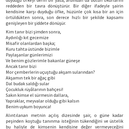
duyduğu öfkeyi derin bir yasa, ardından da bütün okurlarını
reddeden bir tavra dönüştürür. Bir diğer ifadeyle şairin
kendisine karşı duyduğu öfke, hüzünle çok kısa bir an için
örtüldükten sonra, son derece hızlı bir şekilde kapsamı
genişleyen bir şiddete dönüşür.
Kim tanır bizi şimden sonra,
Aydınlığı kıt gecemize
Misafir olanlardan başka;
Kuru tahta üstünde bizimle
Paylaşanlar günlerimizi
Ve benim gözlerimle bakanlar güneşe
Ancak tanır bizi
Mor çemberlerin uçuştuğu akşam sularından?
Akşamın tek bir ağaç gibi
Dal budak saldığı sular
Çocukluk rüyâlarının bahçesi!
Sakın kimse el sürmesin dallara,
Yapraklar, meyvalar olduğu gibi kalsın
Benim uykum boyunca!
Alıntılanan metnin açılış dizesinde şair, o güne kadar
peşinden koştuğu tanınma isteğinin tükendiğini ve üstelik
bu haliyle de kimsenin kendisine değer vermeyeceğini