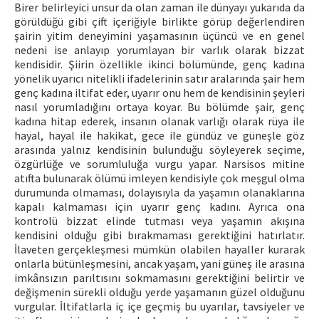
Birer belirleyici unsur da olan zaman ile dünyayı yukarıda da
görüldüğü gibi çift içeriğiyle birlikte görüp değerlendiren
şairin yitim deneyimini yaşamasının üçüncü ve en genel
nedeni ise anlayıp yorumlayan bir varlık olarak bizzat
kendisidir. Şiirin özellikle ikinci bölümünde, genç kadına
yönelik uyarıcı nitelikli ifadelerinin satır aralarında şair hem
genç kadına iltifat eder, uyarır onu hem de kendisinin şeyleri
nasıl yorumladığını ortaya koyar. Bu bölümde şair, genç
kadına hitap ederek, insanın olanak varlığı olarak rüya ile
hayal, hayal ile hakikat, gece ile gündüz ve güneşle göz
arasında yalnız kendisinin bulunduğu söyleyerek seçime,
özgürlüğe ve sorumluluğa vurgu yapar. Narsisos mitine
atıfta bulunarak ölümü imleyen kendisiyle çok meşgul olma
durumunda olmaması, dolayısıyla da yaşamın olanaklarına
kapalı kalmaması için uyarır genç kadını. Ayrıca ona
kontrolü bizzat elinde tutması veya yaşamın akışına
kendisini olduğu gibi bırakmaması gerektiğini hatırlatır.
İlaveten gerçekleşmesi mümkün olabilen hayaller kurarak
onlarla bütünleşmesini, ancak yaşam, yani güneş ile arasına
imkânsızın parıltısını sokmamasını gerektiğini belirtir ve
değişmenin sürekli olduğu yerde yaşamanın güzel olduğunu
vurgular. İltifatlarla iç içe geçmiş bu uyarılar, tavsiyeler ve