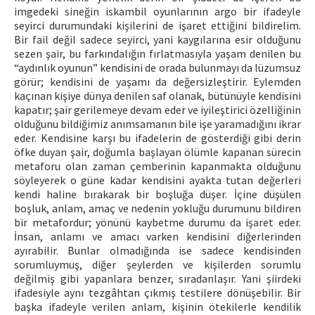
imgedeki sineğin iskambil oyunlarının argo bir ifadeyle
seyirci durumundaki kişilerini de işaret ettiğini bildirelim.
Bir fail değil sadece seyirci, yani kaygılarına esir olduğunu
sezen şair, bu farkındalığın fırlatmasıyla yaşam denilen bu
“aydınlık oyunun” kendisini de orada bulunmayı da lüzumsuz
görür; kendisini de yaşamı da değersizleştirir. Eylemden
kaçınan kişiye dünya denilen saf olanak, bütünüyle kendisini
kapatır; şair gerilemeye devam eder ve iyileştirici özelliğinin
olduğunu bildiğimiz anımsamanın bile işe yaramadığını ikrar
eder. Kendisine karşı bu ifadelerin de gösterdiği gibi derin
öfke duyan şair, doğumla başlayan ölümle kapanan sürecin
metaforu olan zaman çemberinin kapanmakta olduğunu
söyleyerek o güne kadar kendisini ayakta tutan değerleri
kendi haline bırakarak bir boşluğa düşer. İçine düşülen
boşluk, anlam, amaç ve nedenin yokluğu durumunu bildiren
bir metafordur; yönünü kaybetme durumu da işaret eder.
İnsan, anlamı ve amacı varken kendisini diğerlerinden
ayırabilir. Bunlar olmadığında ise sadece kendisinden
sorumluymuş, diğer şeylerden ve kişilerden sorumlu
değilmiş gibi yapanlara benzer, sıradanlaşır. Yani şiirdeki
ifadesiyle aynı tezgâhtan çıkmış testilere dönüşebilir. Bir
başka ifadeyle verilen anlam, kişinin ötekilerle kendilik