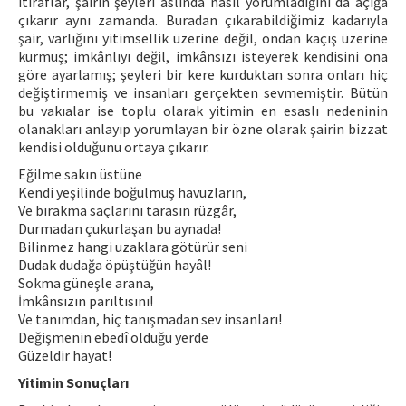
itiraflar, şairin şeyleri aslında nasıl yorumladığını da açığa
çıkarır aynı zamanda. Buradan çıkarabildiğimiz kadarıyla
şair, varlığını yitimsellik üzerine değil, ondan kaçış üzerine
kurmuş; imkânlıyı değil, imkânsızı isteyerek kendisini ona
göre ayarlamış; şeyleri bir kere kurduktan sonra onları hiç
değiştirmemiş ve insanları gerçekten sevmemiştir. Bütün
bu vakıalar ise toplu olarak yitimin en esaslı nedeninin
olanakları anlayıp yorumlayan bir özne olarak şairin bizzat
kendisi olduğunu ortaya çıkarır.
Eğilme sakın üstüne
Kendi yeşilinde boğulmuş havuzların,
Ve bırakma saçlarını tarasın rüzgâr,
Durmadan çukurlaşan bu aynada!
Bilinmez hangi uzaklara götürür seni
Dudak dudağa öpüştüğün hayâl!
Sokma güneşle arana,
İmkânsızın parıltısını!
Ve tanımdan, hiç tanışmadan sev insanları!
Değişmenin ebedî olduğu yerde
Güzeldir hayat!
Yitimin Sonuçları