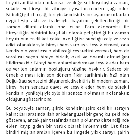
boyuttan ilki olan anlamsal ve değersel boyutuyla zaman,
seküler ve bireyci bir zihniyeti yaşatan modern çağı imler.
Bilindiği gibi bu çağ, bireyin kendisini sınırlayan unsurlardan
özgürleşip aklı ve iradesiyle hayatını şekillendirdiği bir
zaman dilimi olarak öne çıkar. Para ekonomisi ile
bireyciliğin birbirini karşılıklı olarak geliştirdiği bu zaman
boyutunun en dikkat çekici özelliği ise sunduğu celp ve cezp
edici olanaklarıyla bireyi hem varoluşa teşvik etmesi, ona
kendisinin yaratıcısı olabileceği cesaretini vermesi, hem de
varoluşu seçen bireye biricik, özel ve önemli olmadığını
bildirmesidir. Bireyi hem anlamlandırmaya teşvik eder hem
de verilen anlamın boşluğunu yüzüne haykırır. Sadece bir
örnek olması için son dönem fikir tarihimizin özü olan
Doğu-Batı sentezini düşünerek diyebiliriz ki modern zaman,
bireyi hem senteze davet ve teşvik eder hem de sürekli
kendisini yenileyişiyle öyle bir sentezin olmasının olanaksız
olduğunu gösterir ona.
Bu boyutuyla zaman, şiirde kendisini şaire eski bir sarayın
kalıntıları arasında ilahlar kadar güzel bir genç kız şeklinde
gösteren, ancak şair tarafından sahip olunmak istendiğinde
elden kayıp giden bir varlık olarak imlenmiştir. Üst üste
bindirilmiş anlamları içeren bu imgede yıkık sarayı, şairin