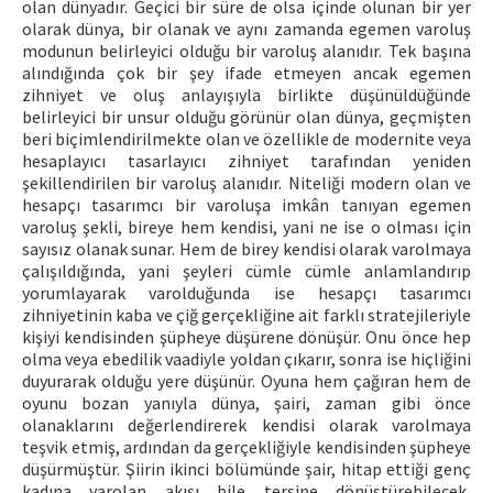
olan dünyadır. Geçici bir süre de olsa içinde olunan bir yer
olarak dünya, bir olanak ve aynı zamanda egemen varoluş
modunun belirleyici olduğu bir varoluş alanıdır. Tek başına
alındığında çok bir şey ifade etmeyen ancak egemen
zihniyet ve oluş anlayışıyla birlikte düşünüldüğünde
belirleyici bir unsur olduğu görünür olan dünya, geçmişten
beri biçimlendirilmekte olan ve özellikle de modernite veya
hesaplayıcı tasarlayıcı zihniyet tarafından yeniden
şekillendirilen bir varoluş alanıdır. Niteliği modern olan ve
hesapçı tasarımcı bir varoluşa imkân tanıyan egemen
varoluş şekli, bireye hem kendisi, yani ne ise o olması için
sayısız olanak sunar. Hem de birey kendisi olarak varolmaya
çalışıldığında, yani şeyleri cümle cümle anlamlandırıp
yorumlayarak varolduğunda ise hesapçı tasarımcı
zihniyetinin kaba ve çiğ gerçekliğine ait farklı stratejileriyle
kişiyi kendisinden şüpheye düşürene dönüşür. Onu önce hep
olma veya ebedilik vaadiyle yoldan çıkarır, sonra ise hiçliğini
duyurarak olduğu yere düşünür. Oyuna hem çağıran hem de
oyunu bozan yanıyla dünya, şairi, zaman gibi önce
olanaklarını değerlendirerek kendisi olarak varolmaya
teşvik etmiş, ardından da gerçekliğiyle kendisinden şüpheye
düşürmüştür. Şiirin ikinci bölümünde şair, hitap ettiği genç
kadına varolan akışı bile tersine dönüştürebilecek,