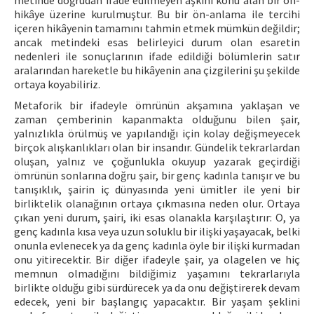
metinde doğrudan ifade edilmeyen aşkını konu alan bir ön-
hikâye üzerine kurulmuştur. Bu bir ön-anlama ile tercihi
içeren hikâyenin tamamını tahmin etmek mümkün değildir;
ancak metindeki esas belirleyici durum olan esaretin
nedenleri ile sonuçlarının ifade edildiği bölümlerin satır
aralarından hareketle bu hikâyenin ana çizgilerini şu şekilde
ortaya koyabiliriz.
Metaforik bir ifadeyle ömrünün akşamına yaklaşan ve
zaman çemberinin kapanmakta olduğunu bilen şair,
yalnızlıkla örülmüş ve yapılandığı için kolay değişmeyecek
birçok alışkanlıkları olan bir insandır. Gündelik tekrarlardan
oluşan, yalnız ve çoğunlukla okuyup yazarak geçirdiği
ömrünün sonlarına doğru şair, bir genç kadınla tanışır ve bu
tanışıklık, şairin iç dünyasında yeni ümitler ile yeni bir
birliktelik olanağının ortaya çıkmasına neden olur. Ortaya
çıkan yeni durum, şairi, iki esas olanakla karşılaştırır: O, ya
genç kadınla kısa veya uzun soluklu bir ilişki yaşayacak, belki
onunla evlenecek ya da genç kadınla öyle bir ilişki kurmadan
onu yitirecektir. Bir diğer ifadeyle şair, ya olagelen ve hiç
memnun olmadığını bildiğimiz yaşamını tekrarlarıyla
birlikte olduğu gibi sürdürecek ya da onu değiştirerek devam
edecek, yeni bir başlangıç yapacaktır. Bir yaşam şeklini