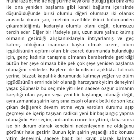
muhafaza etme ile değiştirme veya onu olduğu gibi bırakma
ile ona yeniden başlama gibi kendi bağlamı içerisinde
düşünüldüğünde birisi olumlu diğeri olumsuz iki olanak
arasında duran şair, metnin özellikle ikinci bölümünden
çıkarabildiğimiz kadarıyla olumlu olanı değil, olumsuzu
tercih eder. Diğer bir ifadeyle şair, uzun süre yalnız kalmış
olmanın getirdiği alışkanlıklarıyla ihtiyarlamış ve geç
kalmış olduğuna inanması başka olmak üzere, ölüm
içgüdüsünün açılımı olan bir esaret durumunda bulunduğu
için, genç kadınla tanışmış olmanın beraberinde getirdiği
bütün her şeye olmasa bile pek çok şeye yeniden başlama
olanağını reddeder. Böylece de kendisini açıklıkta tutmak
yerine, bizzat kapalılık durumunda kalmayı yeğler ve ölüm
içgüdüsünün emrinde bir olanağı harcayarak yitim deneyimi
yaşar. Şüphesiz bu seçimle yitirilen sadece özgür olmanın
karşılığı olan yaşam veya yeni bir başlangıç olanağı değil,
aynı zamanda şairin karşısına esaslı olarak belki de son kez
çıkan değişerek devam etme veya varolan durumu aşıp
geçmeyi de içerip taşıyan radikal yeni bir başlangıç yapma
olanağıdır. Her seçim, ardı ardına önce bir yitimi, daha sonra
ise bir durum olarak kendisini nedenleyenin ne olduğunu
görünür hale getirir. Bunun için şairin yaşadığı söz konusu
yitim deneyimi, sadece basit bir kayıp olarak kalmaz;