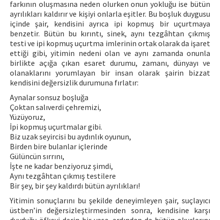
farkının oluşmasına neden olurken onun yokluğu ise bütün
ayrılıkları kaldırır ve kişiyi onlarla eşitler. Bu boşluk duygusu
içinde şair, kendisini ayrıca ipi kopmuş bir uçurtmaya
benzetir. Bütün bu kırıntı, sinek, aynı tezgâhtan çıkmış
testi ve ipi kopmuş uçurtma imlerinin ortak olarak da işaret
ettiği gibi, yitimin nedeni olan ve aynı zamanda onunla
birlikte açığa çıkan esaret durumu, zamanı, dünyayı ve
olanaklarını yorumlayan bir insan olarak şairin bizzat
kendisini değersizlik durumuna fırlatır:
Aynalar sonsuz boşluğa
Çoktan salıverdi çehremizi,
Yüzüyoruz,
İpi kopmuş uçurtmalar gibi.
Biz uzak seyircisi bu aydınlık oyunun,
Birden bire bulanlar içlerinde
Gülüncün sırrını,
İşte ne kadar benziyoruz şimdi,
Aynı tezgâhtan çıkmış testilere
Bir şey, bir şey kaldırdı bütün ayrılıkları!
Yitimin sonuçlarını bu şekilde deneyimleyen şair, suçlayıcı
üstben’in değersizleştirmesinden sonra, kendisine karşı