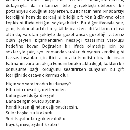
dolayısıyla da imkânsızı bile gerçekleştirebilecek bir
potansiyeli olduğunu söylerken, bu iltifatın hem bir abartıyı
içerdiğini hem de gerçeğini bildiği çift yönlü dünyaya olan
tepkisini ifade ettiğini söyleyebiliriz. Bir diğer ifadeyle şair,
genç kadını abartılı bir şekilde överken, iltifatların örtüsü
altında, varolan şekliyle de güzel ancak güzelliği yetersiz
olan şeyleri biçimlendiren hesapçı tasarımcı varoluşu
hedefine koyar. Doğrudan bir ifade olmadığı için bu
sözleriyle şair, aynı zamanda varolan dünyanın kendisi gibi
hassas insanlar için itici ve orada kendisi olma ile insan
kalmanın varolan akışa kendini bırakmakla değil, kökten bir
dönüşüme bağlı olduğunu sezdirirken dünyanın bu çift
içeriğini de ortaya çıkarmış olur.
Niçin sen yaratmadın bu dünyayı?
Ellerinin mesut işaretlerinden
Daha güzel doğardı eşya!
Daha zengin olurdu aydınlık
Kendi karanlığından çağırsaydı sesin,
Sular başka türlü akardı
Sert kayalardan göklere doğru
Büyük, mavi, aydınlık sular!