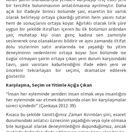
bir tercihte bulunmasının anlatılmasına ayrılmıştır. Daha
açık bir ifadeyle birinci bölümde şair, esaretin bir varlık
olarak belirleyip ortaya çıkardığı yitimin hem yasını tutar
hem de sonuçlarını ortaya koyar. Ağırlıklı olarak lirik şiire
uygun bir şekilde itirafları içeren bu ilk bölümün ardından
şair, muhatap kişi olan genç kadına sen zamiriyle
seslenerek ona olanaklarını bildirir ve aynı zamanda iltifat
dolu sözlerinin satır aralarında ise yaşadığı bu yitim
deneyiminin nedenlerini ortaya koyar. Son bölümde ise
özgür olmayan şairin ortaya çıkan yeni durum karşısındaki
tavrı, yani varolanı kabullendiğini ifade eden yeni ve
öncekini tekrarlayan bir seçimi, dramatize edilerek
gösterilir.
Karşılaşma, Seçim ve Yitimle Açığa Çıkan
“İnsan her eyleminde yeniden insan olmak veya insanlığını
her eyleminde var etmek durumunda olan bir karşılaşmalar
süreci içindedir” (Çankaya 2012: 39).
Kısaca bu şekilde tanıttığımız
Zaman Kırıntıları
şiiri, esaret
durumundaki anlatıcı öznesinin yaşadığını veya öyle olmasa
bile kurgusal olarak deneyimlediğini düşündüğümüz, ancak