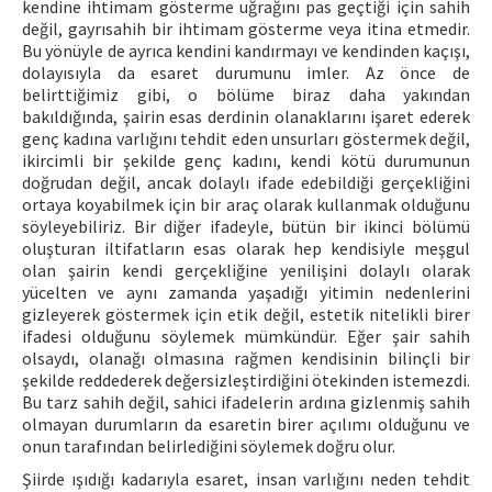
kendine ihtimam gösterme uğrağını pas geçtiği için sahih
değil, gayrısahih bir ihtimam gösterme veya itina etmedir.
Bu yönüyle de ayrıca kendini kandırmayı ve kendinden kaçışı,
dolayısıyla da esaret durumunu imler. Az önce de
belirttiğimiz gibi, o bölüme biraz daha yakından
bakıldığında, şairin esas derdinin olanaklarını işaret ederek
genç kadına varlığını tehdit eden unsurları göstermek değil,
ikircimli bir şekilde genç kadını, kendi kötü durumunun
doğrudan değil, ancak dolaylı ifade edebildiği gerçekliğini
ortaya koyabilmek için bir araç olarak kullanmak olduğunu
söyleyebiliriz. Bir diğer ifadeyle, bütün bir ikinci bölümü
oluşturan iltifatların esas olarak hep kendisiyle meşgul
olan şairin kendi gerçekliğine yenilişini dolaylı olarak
yücelten ve aynı zamanda yaşadığı yitimin nedenlerini
gizleyerek göstermek için etik değil, estetik nitelikli birer
ifadesi olduğunu söylemek mümkündür. Eğer şair sahih
olsaydı, olanağı olmasına rağmen kendisinin bilinçli bir
şekilde reddederek değersizleştirdiğini ötekinden istemezdi.
Bu tarz sahih değil, sahici ifadelerin ardına gizlenmiş sahih
olmayan durumların da esaretin birer açılımı olduğunu ve
onun tarafından belirlediğini söylemek doğru olur.
Şiirde ışıdığı kadarıyla esaret, insan varlığını neden tehdit