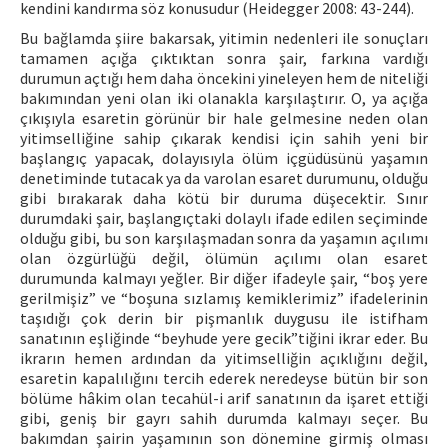
kendini kandırma söz konusudur (Heidegger 2008: 43-244).
Bu bağlamda şiire bakarsak, yitimin nedenleri ile sonuçları
tamamen açığa çıktıktan sonra şair, farkına vardığı
durumun açtığı hem daha öncekini yineleyen hem de niteliği
bakımından yeni olan iki olanakla karşılaştırır. O, ya açığa
çıkışıyla esaretin görünür bir hale gelmesine neden olan
yitimselliğine sahip çıkarak kendisi için sahih yeni bir
başlangıç yapacak, dolayısıyla ölüm içgüdüsünü yaşamın
denetiminde tutacak ya da varolan esaret durumunu, olduğu
gibi bırakarak daha kötü bir duruma düşecektir. Sınır
durumdaki şair, başlangıçtaki dolaylı ifade edilen seçiminde
olduğu gibi, bu son karşılaşmadan sonra da yaşamın açılımı
olan özgürlüğü değil, ölümün açılımı olan esaret
durumunda kalmayı yeğler. Bir diğer ifadeyle şair, “boş yere
gerilmişiz” ve “boşuna sızlamış kemiklerimiz” ifadelerinin
taşıdığı çok derin bir pişmanlık duygusu ile istifham
sanatının eşliğinde “beyhude yere gecik”tiğini ikrar eder. Bu
ikrarın hemen ardından da yitimselliğin açıklığını değil,
esaretin kapalılığını tercih ederek neredeyse bütün bir son
bölüme hâkim olan tecahül-i arif sanatının da işaret ettiği
gibi, geniş bir gayrı sahih durumda kalmayı seçer. Bu
bakımdan şairin yaşamının son dönemine girmiş olması