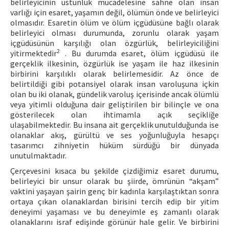
belirleyicinin üstünlük mücadelesine sahne olan insan
varlığı için esaret, yaşamın değil, ölümün önde ve belirleyici
olmasıdır. Esaretin ölüm ve ölüm içgüdüsüne bağlı olarak
belirleyici olması durumunda, zorunlu olarak yaşam
içgüdüsünün karşılığı olan özgürlük, belirleyiciliğini
2
yitirmektedir
. Bu durumda esaret, ölüm içgüdüsü ile
gerçeklik ilkesinin, özgürlük ise yaşam ile haz ilkesinin
birbirini karşılıklı olarak belirlemesidir. Az önce de
belirtildiği gibi potansiyel olarak insan varoluşuna içkin
olan bu iki olanak, gündelik varoluş içerisinde ancak ölümlü
veya yitimli olduğuna dair geliştirilen bir bilinçle ve ona
gösterilecek olan ihtimamla açık seçikliğe
ulaşabilmektedir. Bu insana ait gerçeklik unutulduğunda ise
olanaklar akış, gürültü ve ses yoğunluğuyla hesapçı
tasarımcı zihniyetin hüküm sürdüğü bir dünyada
unutulmaktadır.
Çerçevesini kısaca bu şekilde çizdiğimiz esaret durumu,
belirleyici bir unsur olarak bu şiirde, ömrünün “akşam”
vaktini yaşayan şairin genç bir kadınla karşılaştıktan sonra
ortaya çıkan olanaklardan birisini tercih edip bir yitim
deneyimi yaşaması ve bu deneyimle eş zamanlı olarak
olanaklarını israf edişinde görünür hale gelir. Ve birbirini