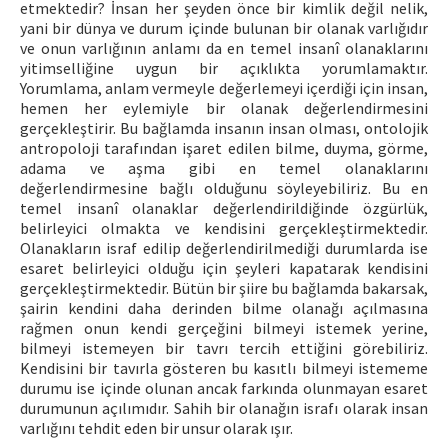
etmektedir? İnsan her şeyden önce bir kimlik değil nelik,
yani bir dünya ve durum içinde bulunan bir olanak varlığıdır
ve onun varlığının anlamı da en temel insanî olanaklarını
yitimselliğine uygun bir açıklıkta yorumlamaktır.
Yorumlama, anlam vermeyle değerlemeyi içerdiği için insan,
hemen her eylemiyle bir olanak değerlendirmesini
gerçekleştirir. Bu bağlamda insanın insan olması, ontolojik
antropoloji tarafından işaret edilen bilme, duyma, görme,
adama ve aşma gibi en temel olanaklarını
değerlendirmesine bağlı olduğunu söyleyebiliriz. Bu en
temel insanî olanaklar değerlendirildiğinde özgürlük,
belirleyici olmakta ve kendisini gerçekleştirmektedir.
Olanakların israf edilip değerlendirilmediği durumlarda ise
esaret belirleyici olduğu için şeyleri kapatarak kendisini
gerçekleştirmektedir. Bütün bir şiire bu bağlamda bakarsak,
şairin kendini daha derinden bilme olanağı açılmasına
rağmen onun kendi gerçeğini bilmeyi istemek yerine,
bilmeyi istemeyen bir tavrı tercih ettiğini görebiliriz.
Kendisini bir tavırla gösteren bu kasıtlı bilmeyi istememe
durumu ise içinde olunan ancak farkında olunmayan esaret
durumunun açılımıdır. Sahih bir olanağın israfı olarak insan
varlığını tehdit eden bir unsur olarak ışır.