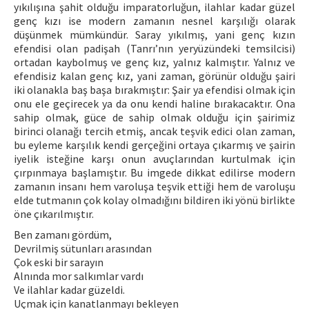
yıkılışına şahit olduğu imparatorluğun, ilahlar kadar güzel
genç kızı ise modern zamanın nesnel karşılığı olarak
düşünmek mümkündür. Saray yıkılmış, yani genç kızın
efendisi olan padişah (Tanrı’nın yeryüzündeki temsilcisi)
ortadan kaybolmuş ve genç kız, yalnız kalmıştır. Yalnız ve
efendisiz kalan genç kız, yani zaman, görünür olduğu şairi
iki olanakla baş başa bırakmıştır: Şair ya efendisi olmak için
onu ele geçirecek ya da onu kendi haline bırakacaktır. Ona
sahip olmak, güce de sahip olmak olduğu için şairimiz
birinci olanağı tercih etmiş, ancak teşvik edici olan zaman,
bu eyleme karşılık kendi gerçeğini ortaya çıkarmış ve şairin
iyelik isteğine karşı onun avuçlarından kurtulmak için
çırpınmaya başlamıştır. Bu imgede dikkat edilirse modern
zamanın insanı hem varoluşa teşvik ettiği hem de varoluşu
elde tutmanın çok kolay olmadığını bildiren iki yönü birlikte
öne çıkarılmıştır.
Ben zamanı gördüm,
Devrilmiş sütunları arasından
Çok eski bir sarayın
Alnında mor salkımlar vardı
Ve ilahlar kadar güzeldi.
Uçmak için kanatlanmayı bekleyen