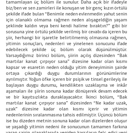
tamamlayan üç bölüm ile sunulur. Daha açık bir ifadeyle
biz/ben ve sen zamirleri ile konuşan ve bir genç kızın örtülü
şekilde ifade bulan “Benimle neden evlenmedin yahut senin
için olanaklı olmama rağmen neden alışageldiğin yaşam
şeklinde kaldın veya beni kendi halime bıraktın?” gibi bir
sorusuna yine örtülü şekilde verilmiş bir cevabı da içeren bu
şiir, herhangi bir işaretle belirtilmemiş olmasına rağmen,
yitimin sonuçları, nedenleri ve yinelenen sonucunu ifade
edebilecek şekilde üç bölüm olarak düşünülmüştür.
Varsaydığımız birinci bölüm, şiirin açılış dizesinden “Bak
martılar kanat çırpıyor sana” dizesine kadar olan kısmı
kapsar ve esaretin neden olduğu yitim deneyiminin şairde
ortaya çıkardığı duygu durumlarının görünümlerine
ayrılmıştır. Yoğun öfke içeren bir psişik ve tinsel gerileyiş ile
başlayan duygu durumu, kendilikten uzaklaşma ve inkâr
aşamaları ile şiirin sonuna kadar dönüşerek devam edecek
ve bir kayıtsızlıkta duraklayacaktır. İkinci bölüm, “Bak
martılar kanat çırpıyor sana” dizesinden “Ne kadar uzak,
uzak” dizesine kadar olan kısmı içerir ve yitimin
nedenlerinin sıralanmasına tahsis edilmiştir. Üçüncü bölüm
ise bu dizeden metnin sonuna kadar olan dizelerden oluşur
ve yaşadığı yitimin nedeni ile sonucunun tamamen farkına
varan şairin olanaklarıyla yeniden karşılaşıp felç edici yeni