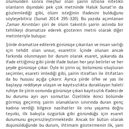
ölümünden sonra meşhur olan şairin istisna nitelikli
olanların dışındaki pek çok metninde Haluk Sunat’ın da
gözlemlediği gibi, ölüm isteğinin ifadesini bulduğunu
söyleyebiliriz (Sunat 2014: 295-320). Bu yazıda açımlanan
Zaman Kırıntıları
şiiri de ölüm takıntılı şairin aslında bir
tehlikeyi dramatize ederek gösteren metni olarak diğer
metinleriyle buluşur.
Şiirde dramatize edilerek görünüşe çıkarılan ve insan varlığı
için tehdit olan unsur, esarettir. İçinde olunan ancak
farkında olunmayan bir durum olarak esaret, yukarıda da
ifade ettiğimiz gibi şiirde ifade bulan her şeyi belirler ve her
şeyde görünüşe çıkar. Öyle ki şiirin üç bölümünü oluşturan
seçimler, esareti imlediği gibi, şairin itirafları ile iltifatları
da bu hususu açığa çıkarır. Ayrıca şiirde öfke ve yas ile
başlayıp reddiyeye ulaşan ve kayıtsızlıkta duraklayan haleti
ruhiye ile şiirin sonunda görünüşe çıkan kayıtsızlık ifadesi de
bu durumu ayrı ayrı somutlar. Özellikle ikinci bölümde
görmüş geçirmiş şairin olanakların sınırında duran genç
kadına verdiği bilgece nasihatler ile onu yaşama doğru
teşviki, ilk bakışta özgürlük gibi göründüğü için esaret
durumunu geçersizleştirmektedir. Ancak bir bütün olarak
düşünüldüğünde bu durum, ihtimam göstermenin ilk, yani