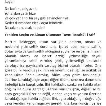
koyar.
Ne kadar uzak, uzak
Yollardan gelir bize
Ve çok yabancı bir şey gibi sevinçlerimiz,
Keder durmadan çiçek açar içimizde.
Ne çıkar unuttuk hepsini!
Yeniden Seçim ve Alınan Olumsuz Tavır: Tecahül-i Arif
Martin Heidegger, insan varlığının anlamı, amacı ve
nedenini yitimsellik durumunu işaret eden zamansallık,
dolayısıyla da tarihsellik olduğunu söyler ve en temel insanî
olanak olarak da işaret ettiği yitimselliğe dayalı
yorumlamayı sahih varoluş şekli, yitimselliği unutarak
varoluşu ise gayrisahih varoluş biçimi olarak niteler. Ona
göre bu iki varoluş şeklinin en önemli özelliği ise açıklık ve
kapalılıktır. Sahih varoluş, ölüm veya yitim farkındalığı
üzerine kurulduğu için açıcı, diğeri ölümü unutma durumunu
imlediği için kapatıcıdır. İlki hakikîdir, çünkü en hakikî olan
doğum ile ölüm gerçeği üzerine kurulmuştur, diğeri ise bu
esas gerçeklik üzerine değil, ondan kaçış ve yorum üzerine
kurulduğu için hakikî değildir. İlki, açıcı olduğu için doğruluğu
veya kendini kandırmamayı gerekli kılarken ikincisinde ise