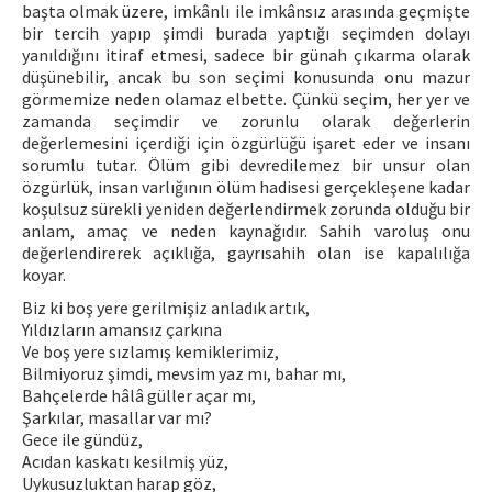
başta olmak üzere, imkânlı ile imkânsız arasında geçmişte
bir tercih yapıp şimdi burada yaptığı seçimden dolayı
yanıldığını itiraf etmesi, sadece bir günah çıkarma olarak
düşünebilir, ancak bu son seçimi konusunda onu mazur
görmemize neden olamaz elbette. Çünkü seçim, her yer ve
zamanda seçimdir ve zorunlu olarak değerlerin
değerlemesini içerdiği için özgürlüğü işaret eder ve insanı
sorumlu tutar. Ölüm gibi devredilemez bir unsur olan
özgürlük, insan varlığının ölüm hadisesi gerçekleşene kadar
koşulsuz sürekli yeniden değerlendirmek zorunda olduğu bir
anlam, amaç ve neden kaynağıdır. Sahih varoluş onu
değerlendirerek açıklığa, gayrısahih olan ise kapalılığa
koyar.
Biz ki boş yere gerilmişiz anladık artık,
Yıldızların amansız çarkına
Ve boş yere sızlamış kemiklerimiz,
Bilmiyoruz şimdi, mevsim yaz mı, bahar mı,
Bahçelerde hâlâ güller açar mı,
Şarkılar, masallar var mı?
Gece ile gündüz,
Acıdan kaskatı kesilmiş yüz,
Uykusuzluktan harap göz,