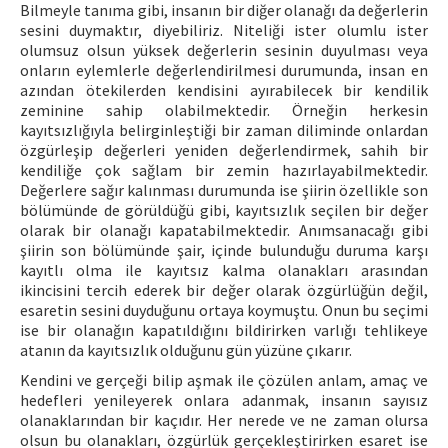
Bilmeyle tanıma gibi, insanın bir diğer olanağı da değerlerin
sesini duymaktır, diyebiliriz. Niteliği ister olumlu ister
olumsuz olsun yüksek değerlerin sesinin duyulması veya
onların eylemlerle değerlendirilmesi durumunda, insan en
azından ötekilerden kendisini ayırabilecek bir kendilik
zeminine sahip olabilmektedir. Örneğin herkesin
kayıtsızlığıyla belirginleştiği bir zaman diliminde onlardan
özgürleşip değerleri yeniden değerlendirmek, sahih bir
kendiliğe çok sağlam bir zemin hazırlayabilmektedir.
Değerlere sağır kalınması durumunda ise şiirin özellikle son
bölümünde de görüldüğü gibi, kayıtsızlık seçilen bir değer
olarak bir olanağı kapatabilmektedir. Anımsanacağı gibi
şiirin son bölümünde şair, içinde bulunduğu duruma karşı
kayıtlı olma ile kayıtsız kalma olanakları arasından
ikincisini tercih ederek bir değer olarak özgürlüğün değil,
esaretin sesini duyduğunu ortaya koymuştu. Onun bu seçimi
ise bir olanağın kapatıldığını bildirirken varlığı tehlikeye
atanın da kayıtsızlık olduğunu gün yüzüne çıkarır.
Kendini ve gerçeği bilip aşmak ile çözülen anlam, amaç ve
hedefleri yenileyerek onlara adanmak, insanın sayısız
olanaklarından bir kaçıdır. Her nerede ve ne zaman olursa
olsun bu olanakları, özgürlük gerçekleştirirken esaret ise