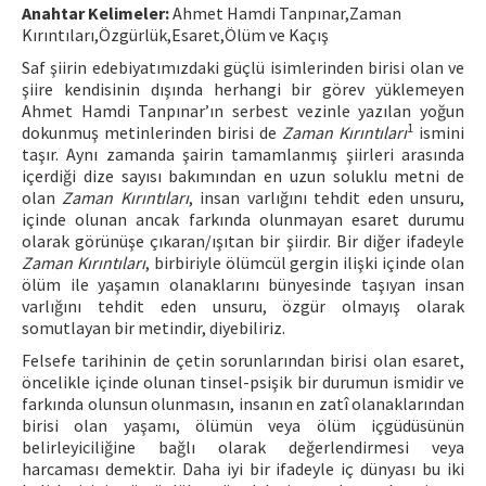
Anahtar Kelimeler:
Ahmet Hamdi Tanpınar,Zaman
Kırıntıları,Özgürlük,Esaret,Ölüm ve Kaçış
ISSN: 1010-867X · e-ISSN: 2667-8713
Saf şiirin edebiyatımızdaki güçlü isimlerinden birisi olan ve
şiire kendisinin dışında herhangi bir görev yüklemeyen
Ahmet Hamdi Tanpınar’ın serbest vezinle yazılan yoğun
1
dokunmuş metinlerinden birisi de
Zaman Kırıntıları
ismini
taşır. Aynı zamanda şairin tamamlanmış şiirleri arasında
içerdiği dize sayısı bakımından en uzun soluklu metni de
olan
Zaman Kırıntıları
, insan varlığını tehdit eden unsuru,
içinde olunan ancak farkında olunmayan esaret durumu
olarak görünüşe çıkaran/ışıtan bir şiirdir. Bir diğer ifadeyle
Zaman Kırıntıları
, birbiriyle ölümcül gergin ilişki içinde olan
ölüm ile yaşamın olanaklarını bünyesinde taşıyan insan
varlığını tehdit eden unsuru, özgür olmayış olarak
somutlayan bir metindir, diyebiliriz.
Felsefe tarihinin de çetin sorunlarından birisi olan esaret,
öncelikle içinde olunan tinsel-psişik bir durumun ismidir ve
farkında olunsun olunmasın, insanın en zatî olanaklarından
birisi olan yaşamı, ölümün veya ölüm içgüdüsünün
belirleyiciliğine bağlı olarak değerlendirmesi veya
harcaması demektir. Daha iyi bir ifadeyle iç dünyası bu iki