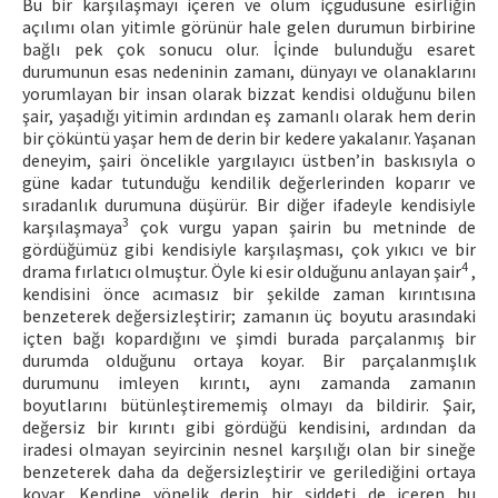
Bu bir karşılaşmayı içeren ve ölüm içgüdüsüne esirliğin
açılımı olan yitimle görünür hale gelen durumun birbirine
bağlı pek çok sonucu olur. İçinde bulunduğu esaret
durumunun esas nedeninin zamanı, dünyayı ve olanaklarını
yorumlayan bir insan olarak bizzat kendisi olduğunu bilen
şair, yaşadığı yitimin ardından eş zamanlı olarak hem derin
bir çöküntü yaşar hem de derin bir kedere yakalanır. Yaşanan
deneyim, şairi öncelikle yargılayıcı üstben’in baskısıyla o
güne kadar tutunduğu kendilik değerlerinden koparır ve
sıradanlık durumuna düşürür. Bir diğer ifadeyle kendisiyle
3
karşılaşmaya
çok vurgu yapan şairin bu metninde de
gördüğümüz gibi kendisiyle karşılaşması, çok yıkıcı ve bir
4
drama fırlatıcı olmuştur. Öyle ki esir olduğunu anlayan şair
,
kendisini önce acımasız bir şekilde zaman kırıntısına
benzeterek değersizleştirir; zamanın üç boyutu arasındaki
içten bağı kopardığını ve şimdi burada parçalanmış bir
durumda olduğunu ortaya koyar. Bir parçalanmışlık
durumunu imleyen kırıntı, aynı zamanda zamanın
boyutlarını bütünleştirememiş olmayı da bildirir. Şair,
değersiz bir kırıntı gibi gördüğü kendisini, ardından da
iradesi olmayan seyircinin nesnel karşılığı olan bir sineğe
benzeterek daha da değersizleştirir ve gerilediğini ortaya
koyar. Kendine yönelik derin bir şiddeti de içeren bu