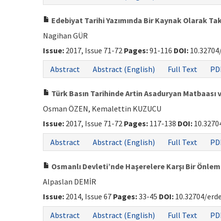
Edebiyat Tarihi Yazımında Bir Kaynak Olarak Takri
Nagihan GÜR
Issue:
2017, Issue 71-72
Pages:
91-116
DOI:
10.32704
Abstract
Abstract (English)
Full Text
PD
Türk Basın Tarihinde Artin Asaduryan Matbaası v
Osman ÖZEN, Kemalettin KUZUCU
Issue:
2017, Issue 71-72
Pages:
117-138
DOI:
10.3270
Abstract
Abstract (English)
Full Text
PD
Osmanlı Devleti’nde Haşerelere Karşı Bir Önlem
Alpaslan DEMİR
Issue:
2014, Issue 67
Pages:
33-45
DOI:
10.32704/erd
Abstract
Abstract (English)
Full Text
PD