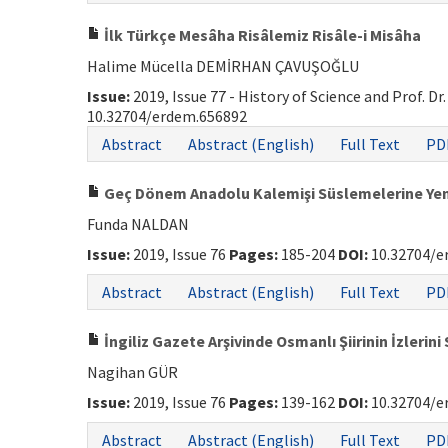
İlk Türkçe Mesâha Risâlemiz Risâle-i Misâha
Halime Mücella DEMİRHAN ÇAVUŞOĞLU
Issue:
2019, Issue 77 - History of Science and Prof. Dr
10.32704/erdem.656892
Abstract
Abstract (English)
Full Text
PD
Geç Dönem Anadolu Kalemişi Süslemelerine Yeni
Funda NALDAN
Issue:
2019, Issue 76
Pages:
185-204
DOI:
10.32704/e
Abstract
Abstract (English)
Full Text
PD
İngiliz Gazete Arşivinde Osmanlı Şiirinin İzlerin
Nagihan GÜR
Issue:
2019, Issue 76
Pages:
139-162
DOI:
10.32704/e
Abstract
Abstract (English)
Full Text
PD