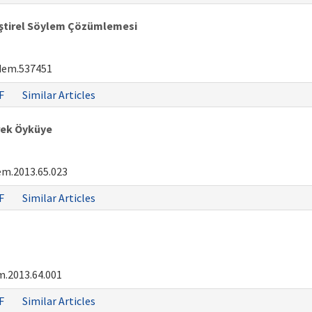
eştirel Söylem Çözümlemesi
dem.537451
F
Similar Articles
ürek Öyküye
em.2013.65.023
F
Similar Articles
.2013.64.001
F
Similar Articles