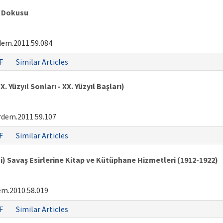
i Dokusu
dem.2011.59.084
F
Similar Articles
 Yüzyıl Sonları - XX. Yüzyıl Başları)
rdem.2011.59.107
F
Similar Articles
i) Savaş Esirlerine Kitap ve Kütüphane Hizmetleri (1912-1922)
em.2010.58.019
F
Similar Articles