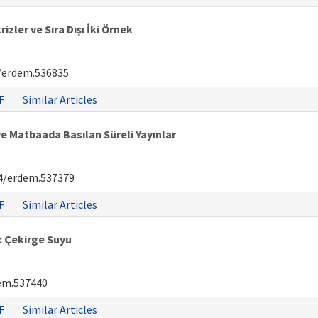
zler ve Sıra Dışı İki Örnek
/erdem.536835
F
Similar Articles
e Matbaada Basılan Süreli Yayınlar
4/erdem.537379
F
Similar Articles
: Çekirge Suyu
em.537440
F
Similar Articles