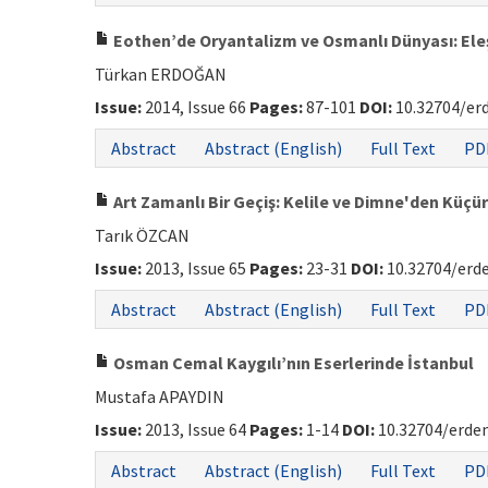
Eothen’de Oryantalizm ve Osmanlı Dünyası: El
Türkan ERDOĞAN
Issue:
2014, Issue 66
Pages:
87-101
DOI:
10.32704/er
Abstract
Abstract (English)
Full Text
PD
Art Zamanlı Bir Geçiş: Kelile ve Dimne'den Küç
Tarık ÖZCAN
Issue:
2013, Issue 65
Pages:
23-31
DOI:
10.32704/erd
Abstract
Abstract (English)
Full Text
PD
Osman Cemal Kaygılı’nın Eserlerinde İstanbul
Mustafa APAYDIN
Issue:
2013, Issue 64
Pages:
1-14
DOI:
10.32704/erdem
Abstract
Abstract (English)
Full Text
PD