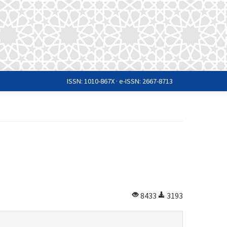
ISSN: 1010-867X · e-ISSN: 2667-8713
8433
3193