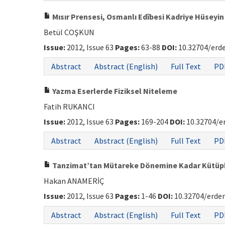
Mısır Prensesi, Osmanlı Edîbesi Kadriye Hüseyi
Betül COŞKUN
Issue:
2012, Issue 63
Pages:
63-88
DOI:
10.32704/erd
Abstract
Abstract (English)
Full Text
PD
Yazma Eserlerde Fiziksel Niteleme
Fatih RUKANCI
Issue:
2012, Issue 63
Pages:
169-204
DOI:
10.32704/e
Abstract
Abstract (English)
Full Text
PD
Tanzimat’tan Mütareke Dönemine Kadar Kütüpha
Hakan ANAMERİÇ
Issue:
2012, Issue 63
Pages:
1-46
DOI:
10.32704/erdem
Abstract
Abstract (English)
Full Text
PD