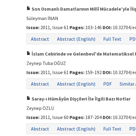
Son Osmanlı Damatlarının Millî Mücadele’yle İliş
Süleyman İNAN
Issue:
2011, Issue 61
Pages:
103-146
DOI:
10.32704/e
Abstract
Abstract (English)
Full Text
PD
İslam Cebirinde ve Gelenbevî’de Matematiksel
Zeynep Tuba OĞUZ
Issue:
2011, Issue 61
Pages:
159-192
DOI:
10.32704/e
Abstract
Abstract (English)
PDF
Similar 
Saray-ı Hümâyûn Dişçileri İle İlgili Bazı Notlar
Zeynep ÖZLÜ
Issue:
2011, Issue 60
Pages:
187-204
DOI:
10.32704/e
Abstract
Abstract (English)
Full Text
PD