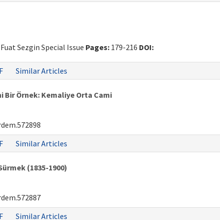
. Fuat Sezgin Special Issue
Pages:
179-216
DOI:
F
Similar Articles
 Bir Örnek: Kemaliye Orta Cami
rdem.572898
F
Similar Articles
i Sürmek (1835-1900)
rdem.572887
F
Similar Articles