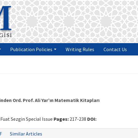
Publication Policies
Writing Rules
Contact Us
en Ord. Prof. Ali Yar’ın Matematik Kitapları
. Fuat Sezgin Special Issue
Pages:
217-238
DOI:
F
Similar Articles