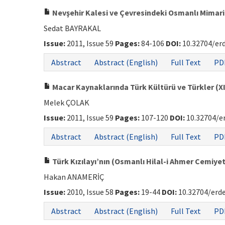
Nevşehir Kalesi ve Çevresindeki Osmanlı Mimar
Sedat BAYRAKAL
Issue:
2011, Issue 59
Pages:
84-106
DOI:
10.32704/er
Abstract
Abstract (English)
Full Text
PD
Macar Kaynaklarında Türk Kültürü ve Türkler (XIX.
Melek ÇOLAK
Issue:
2011, Issue 59
Pages:
107-120
DOI:
10.32704/e
Abstract
Abstract (English)
Full Text
PD
Türk Kızılayı’nın (Osmanlı Hilal-i Ahmer Cemiyet
Hakan ANAMERİÇ
Issue:
2010, Issue 58
Pages:
19-44
DOI:
10.32704/erd
Abstract
Abstract (English)
Full Text
PD