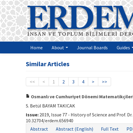
Home
About
Journal Boards
Guides
Similar Articles
<<
<
1
2
3
4
>
>>
Osmanlı ve Cumhuriyet Dönemi Matematikçilerind
S. Betül BAYAM TAKICAK
Issue:
2019, Issue 77 - History of Science and Prof. Dr
10.32704/erdem.656940
Abstract
Abstract (English)
Full Text
PD