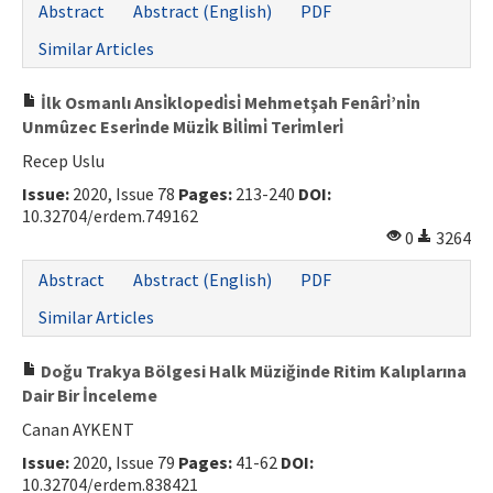
Abstract
Abstract (English)
PDF
Similar Articles
İlk Osmanlı Ansi̇klopedi̇si̇ Mehmetşah Fenâri̇’ni̇n
Unmûzec Eseri̇nde Müzi̇k Bi̇li̇mi̇ Teri̇mleri̇
Recep Uslu
Issue:
2020, Issue 78
Pages:
213-240
DOI:
10.32704/erdem.749162
0
3264
Abstract
Abstract (English)
PDF
Similar Articles
Doğu Trakya Bölgesi Halk Müziğinde Ritim Kalıplarına
Dair Bir İnceleme
Canan AYKENT
Issue:
2020, Issue 79
Pages:
41-62
DOI:
10.32704/erdem.838421