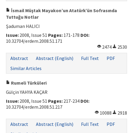
ISSN: 1010-867X · e-ISSN: 2667-8713
İsmail Müştak Mayakon’un Atatürk’ün Sofrasında
Tuttuğu Notlar
Şaduman HALICI
Issue:
2008, Issue 51
Pages:
171-178
DOI:
10.32704/erdem.2008.51.171
2474
2530
Abstract
Abstract (English)
Full Text
PDF
Similar Articles
Rumeli Türküleri
Gülçin YAHYA KAÇAR
Issue:
2008, Issue 51
Pages:
217-234
DOI:
10.32704/erdem.2008.51.217
10088
2918
Abstract
Abstract (English)
Full Text
PDF