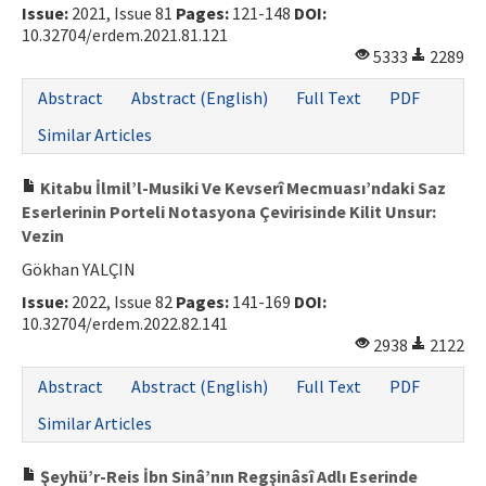
Issue:
2021, Issue 81
Pages:
121-148
DOI:
10.32704/erdem.2021.81.121
5333
2289
Abstract
Abstract (English)
Full Text
PDF
Similar Articles
Kitabu İlmil’l-Musiki Ve Kevserî Mecmuası’ndaki Saz
Eserlerinin Porteli Notasyona Çevirisinde Kilit Unsur:
Vezin
Gökhan YALÇIN
Issue:
2022, Issue 82
Pages:
141-169
DOI:
10.32704/erdem.2022.82.141
2938
2122
Abstract
Abstract (English)
Full Text
PDF
Similar Articles
Şeyhü’r-Reis İbn Sinâ’nın Regşinâsî Adlı Eserinde