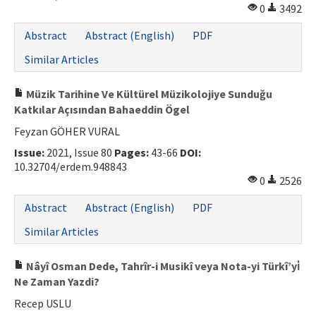
0
3492
Abstract
Abstract (English)
PDF
Similar Articles
Müzik Tarihine Ve Kültürel Müzikolojiye Sunduğu
Katkılar Açısından Bahaeddin Ögel
Feyzan GÖHER VURAL
Issue:
2021, Issue 80
Pages:
43-66
DOI:
10.32704/erdem.948843
0
2526
Abstract
Abstract (English)
PDF
Similar Articles
Nâyî Osman Dede, Tahrîr-i Musikî veya Nota-yi Türkî’yi̇
Ne Zaman Yazdi?
Recep USLU