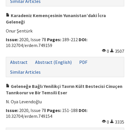
Similar Articles
Karadeniz Kemençesinin Yunanistan’daki İcra
Geleneği
Onur Şentürk
Issue:
2020, Issue 78
Pages:
189-212
DOI:
10.32704/erdem.749159
0
3507
Abstract
Abstract (English)
PDF
Similar Articles
Geleneğe Bağlı Yenilikçi Tavrın Kült Bestecisi Cinuçen
Tanrıkorur ve Bir Temsili Eser
N. Oya Levendoğlu
Issue:
2020, Issue 78
Pages:
151-188
DOI:
10.32704/erdem.749154
0
3335