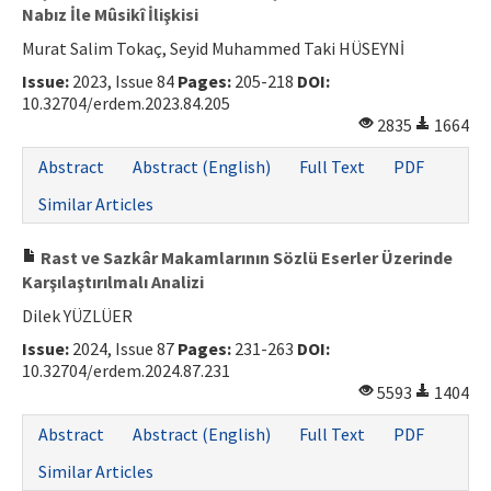
Nabız İle Mûsikî İlişkisi
Murat Salim Tokaç, Seyid Muhammed Taki HÜSEYNİ
Issue:
2023, Issue 84
Pages:
205-218
DOI:
10.32704/erdem.2023.84.205
2835
1664
Abstract
Abstract (English)
Full Text
PDF
Similar Articles
Rast ve Sazkâr Makamlarının Sözlü Eserler Üzerinde
Karşılaştırılmalı Analizi
Dilek YÜZLÜER
Issue:
2024, Issue 87
Pages:
231-263
DOI:
10.32704/erdem.2024.87.231
5593
1404
Abstract
Abstract (English)
Full Text
PDF
Similar Articles