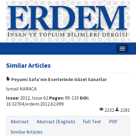
Home
Similar Articles
About
Peyami Safa’nın Eserlerinde Güzel Sanatlar
Journal Boards
İsmail KARACA
Guides
Issue:
2012, Issue 62
Pages:
99-110
DOI:
10.32704/erdem.2012.62.099
Publication Policies
2232
2181
Writing Rules
Abstract
Abstract (English)
Full Text
PDF
Contact Us
Similar Articles