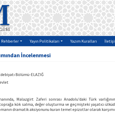
Rehberler
Yayın Politikaları
Yazım Kuralları
İletiş
ımından İncelenmesi
e Edebiyatı Bölümü-ELAZIĞ
evlet
nında, Malazgirt Zaferi sonrası Anadolu'daki Türk varlığını
e toprağa kök salma, değer oluşturma ve geçmişteki yaşatıcı ülküd
romanın dramatik aksiyonunu kuran temel epizotlar olarak karşımız