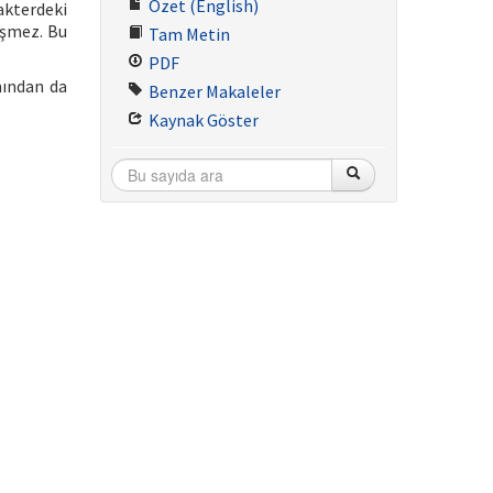
Özet (English)
rakterdeki
üşmez. Bu
Tam Metin
PDF
mından da
Benzer Makaleler
Kaynak Göster