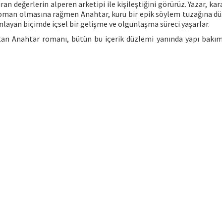
an değerlerin alperen arketipi ile kişileştiğini görürüz. Yazar, ka
 roman olmasına rağmen Anahtar, kuru bir epik söylem tuzağına d
layan biçimde içsel bir gelişme ve olgunlaşma süreci yaşarlar.
tutan Anahtar romanı, bütün bu içerik düzlemi yanında yapı bakı