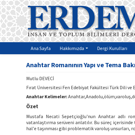
Ana Sayfa
Hakkımızda
Dergi Kurulları
Anahtar Romanının Yapı ve Tema Bak
Mutlu DEVECİ
Fırat Üniversitesi Fen Edebiyat Fakültesi Türk Dili v
Anahtar Kelimeler:
Anahtar,Anadolu,ölüm,varoluş,d
Özet
Mustafa Necati Sepetçioğlu'nun Anahtar adlı roma
vatanlaştırma serüveni anlatılır. Bu süreç içerisind
hal'e taşınması gibi problematik varoluş unsurları, 