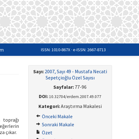
im
ISSN: 1010-867X · e-ISSN: 2667-8713
Sayı:
2007, Sayı 49 - Mustafa Necati
Sepetçioğlu Özel Sayısı
Sayfalar:
77-96
DOI:
10.32704/erdem.2007.49.077
Kategori:
Araştırma Makalesi
Önceki Makale
n toprağı
Sonraki Makale
eğerlerin
a çıkar.
Özet