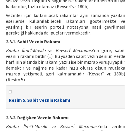
sekize, vezn-i asgarü’s-sagir’de ise rakamlar birden on altıya
kadar olur, fazla olamaz (Kevserî vr. 180b).
Vezinler için kullanılacak rakamlar aynı zamanda yazılan
eserlerde kullanılabilecek rakamları göstermekte ve
yazılmış bir eserin porteli notasyona nasıl çevrilmesi
gerektiği hakkında da ipuçları vermektedir.
2.3.1. Sabit Veznin Rakamı
Kitabu İlmi’l-Musiki
ve
Kevserî Mecmuası
’na göre, sabit
veznin rakamı birdir (1). Bu yüzden sabit vezin denilir. Perde
harfinin altında bir rakamı yazılı ise bir mızrap vuruşu yapılır
demektir ve nağme ne kadar hızlı olursa olsun mutlaka
mızrap yetişmeli, geri kalmamalıdır (Kevserî vr. 180b)
(Resim 5).
Resim 5. Sabit Veznin Rakamı
2.3.2. Değişken Veznin Rakamı
Kitabu İlmi’l-Musiki
ve
Kevserî Mecmuası
’nda verilen