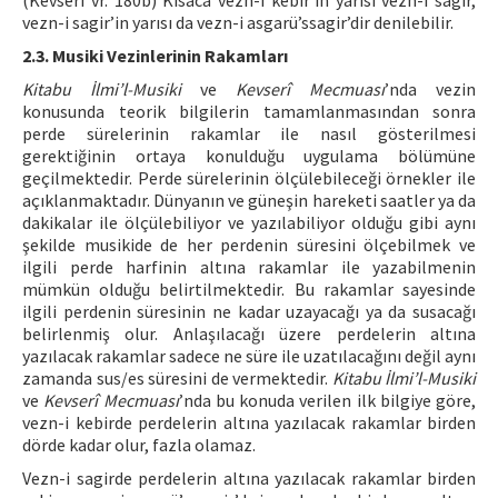
(Kevserî vr. 180b) Kısaca vezn-i kebir’in yarısı vezn-i sagir,
vezn-i sagir’in yarısı da vezn-i asgarü’ssagir’dir denilebilir.
2.3. Musiki Vezinlerinin Rakamları
Kitabu İlmi’l-Musiki
ve
Kevserî Mecmuası
’nda vezin
konusunda teorik bilgilerin tamamlanmasından sonra
perde sürelerinin rakamlar ile nasıl gösterilmesi
gerektiğinin ortaya konulduğu uygulama bölümüne
geçilmektedir. Perde sürelerinin ölçülebileceği örnekler ile
açıklanmaktadır. Dünyanın ve güneşin hareketi saatler ya da
dakikalar ile ölçülebiliyor ve yazılabiliyor olduğu gibi aynı
şekilde musikide de her perdenin süresini ölçebilmek ve
ilgili perde harfinin altına rakamlar ile yazabilmenin
mümkün olduğu belirtilmektedir. Bu rakamlar sayesinde
ilgili perdenin süresinin ne kadar uzayacağı ya da susacağı
belirlenmiş olur. Anlaşılacağı üzere perdelerin altına
yazılacak rakamlar sadece ne süre ile uzatılacağını değil aynı
zamanda sus/es süresini de vermektedir.
Kitabu İlmi’l-Musiki
ve
Kevserî Mecmuası
’nda bu konuda verilen ilk bilgiye göre,
vezn-i kebirde perdelerin altına yazılacak rakamlar birden
dörde kadar olur, fazla olamaz.
Vezn-i sagirde perdelerin altına yazılacak rakamlar birden