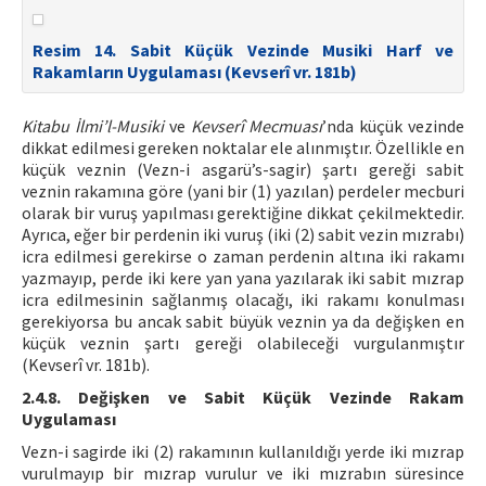
Resim 14. Sabit Küçük Vezinde Musiki Harf ve
Rakamların Uygulaması (Kevserî vr. 181b)
Kitabu İlmi’l-Musiki
ve
Kevserî Mecmuası
’nda küçük vezinde
dikkat edilmesi gereken noktalar ele alınmıştır. Özellikle en
küçük veznin (Vezn-i asgarü’s-sagir) şartı gereği sabit
veznin rakamına göre (yani bir (1) yazılan) perdeler mecburi
olarak bir vuruş yapılması gerektiğine dikkat çekilmektedir.
Ayrıca, eğer bir perdenin iki vuruş (iki (2) sabit vezin mızrabı)
icra edilmesi gerekirse o zaman perdenin altına iki rakamı
yazmayıp, perde iki kere yan yana yazılarak iki sabit mızrap
icra edilmesinin sağlanmış olacağı, iki rakamı konulması
gerekiyorsa bu ancak sabit büyük veznin ya da değişken en
küçük veznin şartı gereği olabileceği vurgulanmıştır
(Kevserî vr. 181b).
2.4.8. Değişken ve Sabit Küçük Vezinde Rakam
Uygulaması
Vezn-i sagirde iki (2) rakamının kullanıldığı yerde iki mızrap
vurulmayıp bir mızrap vurulur ve iki mızrabın süresince