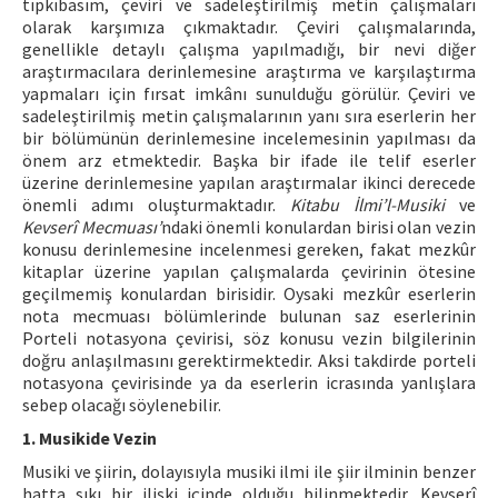
tıpkıbasım, çeviri ve sadeleştirilmiş metin çalışmaları
olarak karşımıza çıkmaktadır. Çeviri çalışmalarında,
genellikle detaylı çalışma yapılmadığı, bir nevi diğer
araştırmacılara derinlemesine araştırma ve karşılaştırma
yapmaları için fırsat imkânı sunulduğu görülür. Çeviri ve
sadeleştirilmiş metin çalışmalarının yanı sıra eserlerin her
bir bölümünün derinlemesine incelemesinin yapılması da
önem arz etmektedir. Başka bir ifade ile telif eserler
üzerine derinlemesine yapılan araştırmalar ikinci derecede
önemli adımı oluşturmaktadır.
Kitabu İlmi’l-Musiki
ve
Kevserî Mecmuası’
ndaki önemli konulardan birisi olan vezin
konusu derinlemesine incelenmesi gereken, fakat mezkûr
kitaplar üzerine yapılan çalışmalarda çevirinin ötesine
geçilmemiş konulardan birisidir. Oysaki mezkûr eserlerin
nota mecmuası bölümlerinde bulunan saz eserlerinin
Porteli notasyona çevirisi, söz konusu vezin bilgilerinin
doğru anlaşılmasını gerektirmektedir. Aksi takdirde porteli
notasyona çevirisinde ya da eserlerin icrasında yanlışlara
sebep olacağı söylenebilir.
1. Musikide Vezin
Musiki ve şiirin, dolayısıyla musiki ilmi ile şiir ilminin benzer
hatta sıkı bir ilişki içinde olduğu bilinmektedir. Kevserî