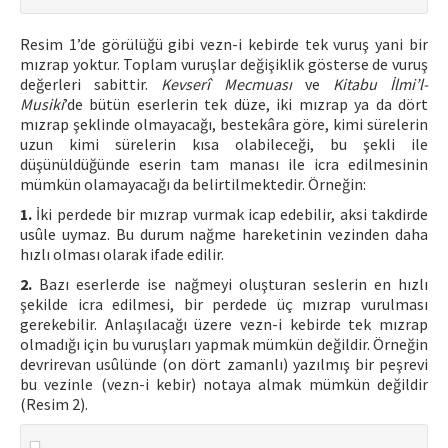
Resim 1’de görülüğü gibi vezn-i kebirde tek vuruş yani bir
mızrap yoktur. Toplam vuruşlar değişiklik gösterse de vuruş
değerleri sabittir.
Kevserî Mecmuası
ve
Kitabu İlmi’l-
Musiki
’de bütün eserlerin tek düze, iki mızrap ya da dört
mızrap şeklinde olmayacağı, bestekâra göre, kimi sürelerin
uzun kimi sürelerin kısa olabileceği, bu şekli ile
düşünüldüğünde eserin tam manası ile icra edilmesinin
mümkün olamayacağı da belirtilmektedir. Örneğin:
1.
İki perdede bir mızrap vurmak icap edebilir, aksi takdirde
usûle uymaz. Bu durum nağme hareketinin vezinden daha
hızlı olması olarak ifade edilir.
2.
Bazı eserlerde ise nağmeyi oluşturan seslerin en hızlı
şekilde icra edilmesi, bir perdede üç mızrap vurulması
gerekebilir. Anlaşılacağı üzere vezn-i kebirde tek mızrap
olmadığı için bu vuruşları yapmak mümkün değildir. Örneğin
devrirevan usûlünde (on dört zamanlı) yazılmış bir peşrevi
bu vezinle (vezn-i kebir) notaya almak mümkün değildir
(Resim 2).