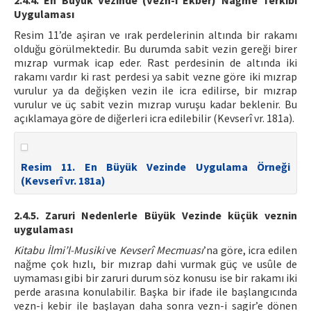
2.4.4. En Büyük Vezinde (Vezn-i Ekber) Nağme Terkibi
Uygulaması
Resim 11’de aşiran ve ırak perdelerinin altında bir rakamı
olduğu görülmektedir. Bu durumda sabit vezin gereği birer
mızrap vurmak icap eder. Rast perdesinin de altında iki
rakamı vardır ki rast perdesi ya sabit vezne göre iki mızrap
vurulur ya da değişken vezin ile icra edilirse, bir mızrap
vurulur ve üç sabit vezin mızrap vuruşu kadar beklenir. Bu
açıklamaya göre de diğerleri icra edilebilir (Kevserî vr. 181a).
Resim 11. En Büyük Vezinde Uygulama Örneği
(Kevserî vr. 181a)
2.4.5. Zaruri Nedenlerle Büyük Vezinde küçük veznin
uygulaması
Kitabu İlmi’l-Musiki
ve
Kevserî Mecmuası
’na göre, icra edilen
nağme çok hızlı, bir mızrap dahi vurmak güç ve usûle de
uymaması gibi bir zaruri durum söz konusu ise bir rakamı iki
perde arasına konulabilir. Başka bir ifade ile başlangıcında
vezn-i kebir ile başlayan daha sonra vezn-i sagir’e dönen