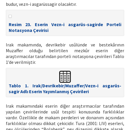
budur, vezn-i asgarüssagir olacaktır.
Resim 23. Eserin Vezn-i asgarüs-sagirde Porteli
Notasyona Çevirisi
Irak makamında, devrikebir usûlünde ve bestekârının
Muzaffer olduğu belirtilen mezkûr eserin diğer
araştırmacılar tarafından porteli notasyona çevirileri Tablo
1’de verilmiştir.
Tablo 1. Irak/Devrikebir/Muzaffer/Vezn-i asgarüs-
sagir Adlı Eserin Yayımlanmış Çevirileri
Irak makamındaki eserin diğer araştırmacılar tarafından
yapılan çevirilerinde usûl tespiti konusunda farklılıklar
vardır. Özellikle de makam perdeleri ve donanım açısından
farklılıklar olması dikkat çekicidir. Tura (2001: LIV) eserleri,
ney ölçülerinden “Bolahenk” ney düzenini dikkate alarak,