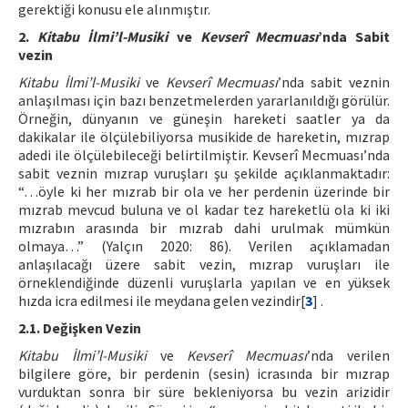
gerektiği konusu ele alınmıştır.
2.
Kitabu İlmi’l-Musiki
ve
Kevserî Mecmuası
’nda Sabit
vezin
Kitabu İlmi’l-Musiki
ve
Kevserî Mecmuası
’nda sabit veznin
anlaşılması için bazı benzetmelerden yararlanıldığı görülür.
Örneğin, dünyanın ve güneşin hareketi saatler ya da
dakikalar ile ölçülebiliyorsa musikide de hareketin, mızrap
adedi ile ölçülebileceği belirtilmiştir. Kevserî Mecmuası’nda
sabit veznin mızrap vuruşları şu şekilde açıklanmaktadır:
“…öyle ki her mızrab bir ola ve her perdenin üzerinde bir
mızrab mevcud buluna ve ol kadar tez hareketlü ola ki iki
mızrabın arasında bir mızrab dahi urulmak mümkün
olmaya…” (Yalçın 2020: 86). Verilen açıklamadan
anlaşılacağı üzere sabit vezin, mızrap vuruşları ile
örneklendiğinde düzenli vuruşlarla yapılan ve en yüksek
hızda icra edilmesi ile meydana gelen vezindir[
3
] .
2.1. Değişken Vezin
Kitabu İlmi’l-Musiki
ve
Kevserî Mecmuası
’nda verilen
bilgilere göre, bir perdenin (sesin) icrasında bir mızrap
vurduktan sonra bir süre bekleniyorsa bu vezin arizidir