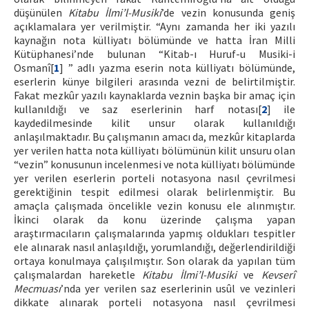
düşünülen
Kitabu İlmi’l-Musiki
’de vezin konusunda geniş
açıklamalara yer verilmiştir. “Aynı zamanda her iki yazılı
kaynağın nota külliyatı bölümünde ve hatta İran Milli
Kütüphanesi’nde bulunan “Kitab-ı Huruf-u Musiki-i
Osmanî[
1
] ” adlı yazma eserin nota külliyatı bölümünde,
eserlerin künye bilgileri arasında vezni de belirtilmiştir.
Fakat mezkûr yazılı kaynaklarda veznin başka bir amaç için
kullanıldığı ve saz eserlerinin harf notası[
2
] ile
kaydedilmesinde kilit unsur olarak kullanıldığı
anlaşılmaktadır. Bu çalışmanın amacı da, mezkûr kitaplarda
yer verilen hatta nota külliyatı bölümünün kilit unsuru olan
“vezin” konusunun incelenmesi ve nota külliyatı bölümünde
yer verilen eserlerin porteli notasyona nasıl çevrilmesi
gerektiğinin tespit edilmesi olarak belirlenmiştir. Bu
amaçla çalışmada öncelikle vezin konusu ele alınmıştır.
İkinci olarak da konu üzerinde çalışma yapan
araştırmacıların çalışmalarında yapmış oldukları tespitler
ele alınarak nasıl anlaşıldığı, yorumlandığı, değerlendirildiği
ortaya konulmaya çalışılmıştır. Son olarak da yapılan tüm
çalışmalardan hareketle
Kitabu İlmi’l-Musiki
ve
Kevserî
Mecmuası
’nda yer verilen saz eserlerinin usûl ve vezinleri
dikkate alınarak porteli notasyona nasıl çevrilmesi