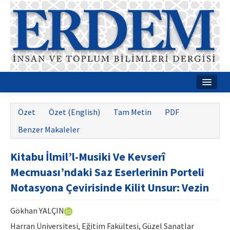
Ana Sayfa
Özet
Özet (English)
Tam Metin
PDF
Hakkımızda
Benzer Makaleler
Dergi Kurulları
Kitabu İlmil’l-Musiki Ve Kevserî
Rehberler
Mecmuası’ndaki Saz Eserlerinin Porteli
Yayın Politikaları
Notasyona Çevirisinde Kilit Unsur: Vezin
Yazım Kuralları
Gökhan YALÇIN
İletişim
Harran Üniversitesi, Eğitim Fakültesi, Güzel Sanatlar