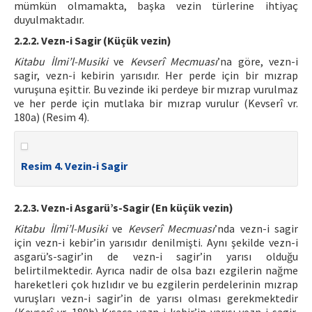
mümkün olmamakta, başka vezin türlerine ihtiyaç
duyulmaktadır.
2.2.2. Vezn-i Sagir (Küçük vezin)
Kitabu İlmi’l-Musiki
ve
Kevserî Mecmuası
’na göre, vezn-i
sagir, vezn-i kebirin yarısıdır. Her perde için bir mızrap
vuruşuna eşittir. Bu vezinde iki perdeye bir mızrap vurulmaz
ve her perde için mutlaka bir mızrap vurulur (Kevserî vr.
180a) (Resim 4).
Resim 4. Vezin-i Sagir
2.2.3. Vezn-i Asgarü’s-Sagir (En küçük vezin)
Kitabu İlmi’l-Musiki
ve
Kevserî Mecmuası
’nda vezn-i sagir
için vezn-i kebir’in yarısıdır denilmişti. Aynı şekilde vezn-i
asgarü’s-sagir’in de vezn-i sagir’in yarısı olduğu
belirtilmektedir. Ayrıca nadir de olsa bazı ezgilerin nağme
hareketleri çok hızlıdır ve bu ezgilerin perdelerinin mızrap
vuruşları vezn-i sagir’in de yarısı olması gerekmektedir