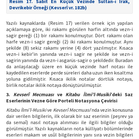
Resim 17. Sabit En Küçük Vezinde Sultan-ı Irak,
Devrikebir Örneği (Kevserî vr. 182b)
Yazılı kaynaklarda (Resim 17) verilen örnek için yapılan
açıklamaya göre, iki rakamı görülen harfin altında vezn-i
sagir gereği (1) bir rakamı konulmuştur. Dört rakamı olan
harfe vezn-i sagir gereği (2) iki rakamı konulmuştur. Aynı
şekilde (8) sekiz rakamı yerine (4) dört yazılmıştır. Kısaca
vezn-i kebir’in yanında vezn-i sagir ne şekilde ise vezn-i
sagirin yanında da vezn-i asgarüs-sagir o şekildedir. Buradan
da anlaşılacağı üzere en küçük vezinde harf notası ile
kaydedilen eserlerde perde süreleri daha uzun iken kısaltma
yoluna gidilmiştir. Kısaca ikilik notalar dörtlük notaya,
birlik notalar ikilik notaya dönüştürülmüştür.
3.
Kevserî Mecmuası
ve
Kitabu İlmi’l-Musiki
’deki Saz
Eserlerinin Vezne Göre Porteli Notasyona Çevirisi
Kitabu İlmi’l-Musiki
ve
Kevserî Mecmuası
’nda vezin konusuna
dair verilen bilgilerin, ilk olarak bir saz eserinin (peşrev ya
da semaî) nasıl notaya alınması ile ilgili bilgiler olduğu
görülmüştür. Yazılı kaynakların nota külliyatı bölümlerinde
eserleri makam ve usûl bilgilerinin yanı sıra vezin bilgileri