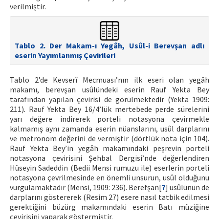
verilmiştir.
Tablo 2. Der Makam-ı Yegâh, Usûl-i Berevşan adlı
eserin Yayımlanmış Çevirileri
Tablo 2’de Kevserî Mecmuası’nın ilk eseri olan yegâh
makamı, berevşan usûlündeki eserin Rauf Yekta Bey
tarafından yapılan çevirisi de görülmektedir (Yekta 1909:
211). Rauf Yekta Bey 16/4’lük mertebede perde sürelerini
yarı değere indirerek porteli notasyona çevirmekle
kalmamış aynı zamanda eserin nüanslarını, usûl darplarını
ve metronom değerini de vermiştir (dörtlük nota için 104).
Rauf Yekta Bey’in yegâh makamındaki peşrevin porteli
notasyona çevirisini Şehbal Dergisi’nde değerlendiren
Hüseyin Sadeddin (Bedii Mensi rumuzu ile) eserlerin porteli
notasyona çevrilmesinde en önemli unsurun, usûl olduğunu
vurgulamaktadır (Mensi, 1909: 236). Berefşan[
7
] usûlünün de
darplarını göstererek (Resim 27) esere nasıl tatbik edilmesi
gerektiğini büzürg makamındaki eserin Batı müziğine
çevirisini yaparak göstermiştir.