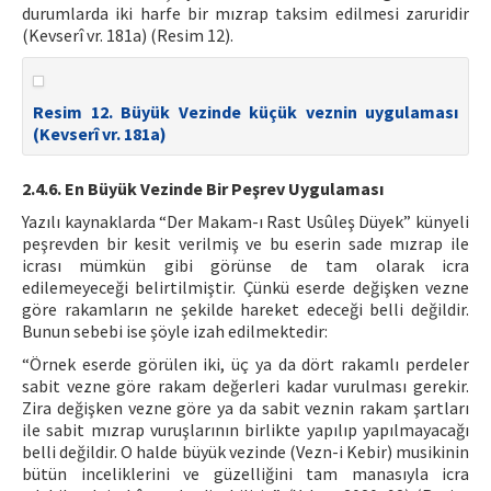
durumlarda iki harfe bir mızrap taksim edilmesi zaruridir
(Kevserî vr. 181a) (Resim 12).
Resim 12. Büyük Vezinde küçük veznin uygulaması
(Kevserî vr. 181a)
2.4.6. En Büyük Vezinde Bir Peşrev Uygulaması
Yazılı kaynaklarda “Der Makam-ı Rast Usûleş Düyek” künyeli
peşrevden bir kesit verilmiş ve bu eserin sade mızrap ile
icrası mümkün gibi görünse de tam olarak icra
edilemeyeceği belirtilmiştir. Çünkü eserde değişken vezne
göre rakamların ne şekilde hareket edeceği belli değildir.
Bunun sebebi ise şöyle izah edilmektedir:
“Örnek eserde görülen iki, üç ya da dört rakamlı perdeler
sabit vezne göre rakam değerleri kadar vurulması gerekir.
Zira değişken vezne göre ya da sabit veznin rakam şartları
ile sabit mızrap vuruşlarının birlikte yapılıp yapılmayacağı
belli değildir. O halde büyük vezinde (Vezn-i Kebir) musikinin
bütün inceliklerini ve güzelliğini tam manasıyla icra