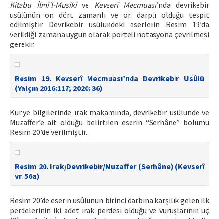
Kitabu İlmi’l-Musiki
ve
Kevserî Mecmuası
’nda devrikebir
usûlünün on dört zamanlı ve on darplı olduğu tespit
edilmiştir. Devrikebir usûlündeki eserlerin Resim 19’da
verildiği zamana uygun olarak porteli notasyona çevrilmesi
gerekir.
Resim 19. Kevserî Mecmuası’nda Devrikebir Usûlü
(Yalçın 2016:117; 2020: 36)
Künye bilgilerinde ırak makamında, devrikebir usûlünde ve
Muzaffer’e ait olduğu belirtilen eserin “Serhâne” bölümü
Resim 20’de verilmiştir.
Resim 20. Irak/Devrikebir/Muzaffer (Serhâne) (Kevserî
vr. 56a)
Resim 20’de eserin usûlünün birinci darbına karşılık gelen ilk
perdelerinin iki adet ırak perdesi olduğu ve vuruşlarının üç