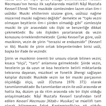
Mecmuası’nın henüz ilk sayfalarında müellifi Nâyî Mustafa
Kevserî Efendi “İlmi musikide cümlesinden lazım olan ilm-i
usûldür. Musiki ehillerinin sözüne göre, usûlsüz nağme
mücerred musiki nağmesi değildir” demekte ve “tıpkı vezni
olmayan beyitlerin ilm-i şiirden olmadığı gibi” cümlesiyle
musiki ile şiir arasındaki sıkı ilişki ve benzerliğe dikkat
çekmektedir. Bu sıkı ilişkiden yararlanarak da vezin
konusunu örneklendirmektedir. Çünkü Kevserî’ye göre, usûl
musikinin, vezin de şiirin “terazisi ve endazesidir” (Kevserî
vr. 6b). Musiki ile şiirin ortak bileşenlerinden birisi usûl,
başka bir ifade ile vezindir.
Şiirin ve musikinin önemli bir unsuru olarak bilinen vezin;
kısaca “ölçü”, “tartı” anlamına gelmektedir. Şiirde vezin,
hecelerin ya da uzun ve kısa hecelerin belirli miktarlarda
tekrarına dayanan, müziksel ve fonetik âhengi sağlayan
kalıplar dizisidir. Musikide vezin ise bir musiki parçasının
ölçüldüğü ölçü, usûl (Öztuna 1976: 371) olarak
tanımlanmaktadır. Bu tanımlardan vezin ile usûl arasında ve
hatta ika, düzüm ya da ritm arasında sıkı bir ilişki olduğu
anlaşılmaktadır. Nâyî Mustafa Kevserî tarafından telif
edilen
Kevserî Mecmuası [Kitab-ı Musikar]
ve müellifi tam
olarak bilinmeyen fakat Kantemiroğlu’na ait olduğu