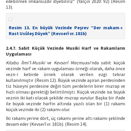
edebilmek imkânsızdır diyebiliriz” (Yalçın 2020: 92) (Resim
13).
Resim 13. En büyük Vezinde Peşrev “Der makam-ı
Rast Usûleş Düyek” (Kevserî vr. 181b)
2.4.7. Sabit Küçük Vezinde Musiki Harf ve Rakamların
Uygulaması
Kitabu İlmi’l-Musiki
ve
Kevserî Mecmuası
’nda sabit küçük
vezinde harf ve rakam uygulaması örneği olarak, daha önce
vezn-i kebirde örnek olarak verilen ezgi tekrar
kullanılmıştır (Resim 12). Büyük vezinde aşiran perdesinden
tiz hüseyni perdesine değin tüm perdelerin birer mızrap ve
hızlı olması gerektiği belirtilmişti. Küçük vezinde ise büyük
veznin iki katı olacak şekilde mızrap vurulur. Başka bir ifade
ile büyük vezinde harfin altında yazılı olan bir (1) rakamı
küçük vezinde iki (2) rakamı olur.
İki rakamı yerine dört, üç rakamı yerine altı rakamı şeklinde
devam eder (Kevserî vr. 181b). (Resim 14).