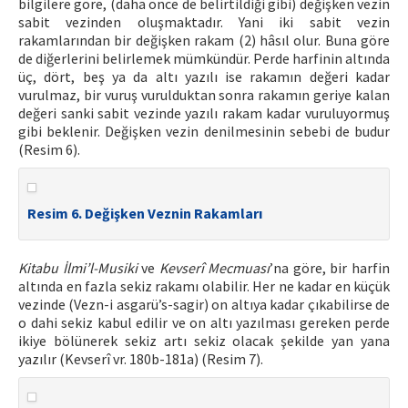
bilgilere göre, (daha önce de belirtildiği gibi) değişken vezin
sabit vezinden oluşmaktadır. Yani iki sabit vezin
rakamlarından bir değişken rakam (2) hâsıl olur. Buna göre
de diğerlerini belirlemek mümkündür. Perde harfinin altında
üç, dört, beş ya da altı yazılı ise rakamın değeri kadar
vurulmaz, bir vuruş vurulduktan sonra rakamın geriye kalan
değeri sanki sabit vezinde yazılı rakam kadar vuruluyormuş
gibi beklenir. Değişken vezin denilmesinin sebebi de budur
(Resim 6).
Resim 6. Değişken Veznin Rakamları
Kitabu İlmi’l-Musiki
ve
Kevserî Mecmuası
’na göre, bir harfin
altında en fazla sekiz rakamı olabilir. Her ne kadar en küçük
vezinde (Vezn-i asgarü’s-sagir) on altıya kadar çıkabilirse de
o dahi sekiz kabul edilir ve on altı yazılması gereken perde
ikiye bölünerek sekiz artı sekiz olacak şekilde yan yana
yazılır (Kevserî vr. 180b-181a) (Resim 7).