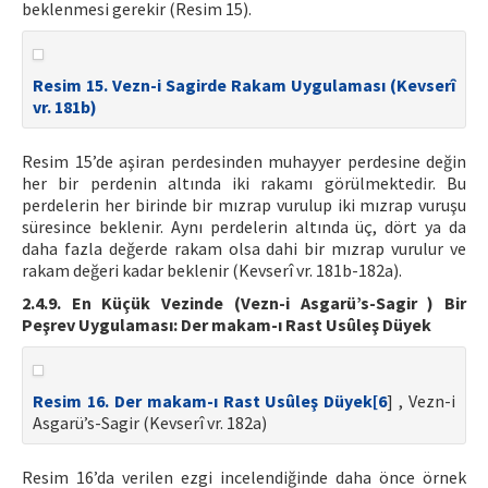
beklenmesi gerekir (Resim 15).
Resim 15. Vezn-i Sagirde Rakam Uygulaması (Kevserî
vr. 181b)
Resim 15’de aşiran perdesinden muhayyer perdesine değin
her bir perdenin altında iki rakamı görülmektedir. Bu
perdelerin her birinde bir mızrap vurulup iki mızrap vuruşu
süresince beklenir. Aynı perdelerin altında üç, dört ya da
daha fazla değerde rakam olsa dahi bir mızrap vurulur ve
rakam değeri kadar beklenir (Kevserî vr. 181b-182a).
2.4.9. En Küçük Vezinde (Vezn-i Asgarü’s-Sagir ) Bir
Peşrev Uygulaması: Der makam-ı Rast Usûleş Düyek
Resim 16. Der makam-ı Rast Usûleş Düyek[
6
] , Vezn-i
Asgarü’s-Sagir (Kevserî vr. 182a)
Resim 16’da verilen ezgi incelendiğinde daha önce örnek