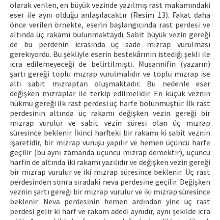
olarak verilen, en büyük vezinde yazılmış rast makamındaki
eser ile aynı olduğu anlaşılacaktır (Resim 13). Fakat daha
önce verilen örnekte, eserin başlangıcında rast perdesi ve
altında üç rakamı bulunmaktaydı. Sabit büyük vezin gereği
de bu perdenin icrasında üç sade mızrap vurulması
gerekiyordu. Bu şekliyle eserin bestekârının istediği şekli ile
icra edilemeyeceği de belirtilmişti. Musannifin (yazarın)
şartı gereği toplu mızrap vurulmalıdır ve toplu mızrap ise
altı sabit mızraptan oluşmaktadır. Bu nedenle eser
değişken mızraplar ile terkip edilmelidir. En küçük veznin
hükmü gereği ilk rast perdesi üç harfe bölünmüştür. İlk rast
perdesinin altında üç rakamı değişken vezin gereği bir
mızrap vurulur ve sabit vezin süresi olan üç mızrap
süresince beklenir. İkinci harfteki bir rakamı ki sabit veznin
işaretidir, bir mızrap vuruşu yapılır ve hemen üçüncü harfe
geçilir (bu aynı zamanda üçüncü mızrap demektir), üçüncü
harfin de altında iki rakamı yazılıdır ve değişken vezin gereği
bir mızrap vurulur ve iki mızrap süresince beklenir. Üç rast
perdesinden sonra sıradaki neva perdesine geçilir. Değişken
veznin şartı gereği bir mızrap vurulur ve iki mızrap süresince
beklenir. Neva perdesinin hemen ardından yine üç rast
perdesi gelir ki harf ve rakam adedi aynıdır, aynı şekilde icra