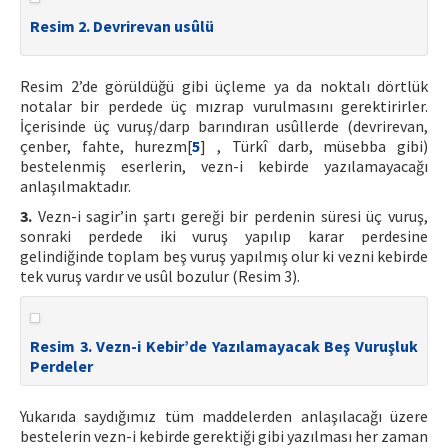
Resim 2. Devrirevan usûlü
Resim 2’de görüldüğü gibi üçleme ya da noktalı dörtlük
notalar bir perdede üç mızrap vurulmasını gerektirirler.
İçerisinde üç vuruş/darp barındıran usûllerde (devrirevan,
çenber, fahte, hurezm[
5
] , Türkî darb, müsebba gibi)
bestelenmiş eserlerin, vezn-i kebirde yazılamayacağı
anlaşılmaktadır.
3.
Vezn-i sagir’in şartı gereği bir perdenin süresi üç vuruş,
sonraki perdede iki vuruş yapılıp karar perdesine
gelindiğinde toplam beş vuruş yapılmış olur ki vezni kebirde
tek vuruş vardır ve usûl bozulur (Resim 3).
Resim 3. Vezn-i Kebir’de Yazılamayacak Beş Vuruşluk
Perdeler
Yukarıda saydığımız tüm maddelerden anlaşılacağı üzere
bestelerin vezn-i kebirde gerektiği gibi yazılması her zaman