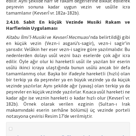
edilir. Aynı şekilde harf ve rakam değerlerine dikkat edilerek
peşrevin sonuna kadar uygun vezin ve usûlle icra
tamamlanır (Kevserî vr. 182a-182b).
2.4.10. Sabit En küçük Vezinde Musiki Rakam ve
Harflerinin Uygulaması
Kitabu İlmi’l-Musiki
ve
Kevserî Mecmuası
’nda belirtildiği gibi
en küçük vezin (Vezn-i asgarü’s-sagir), vezn-i sagir’in
yarısıdır. Velâkin her eser vezn-i sagire göre yazılmalıdır. Bu
nedenlerden dolayı usûl vezni bazı eselerde çok ağır icra
edilir. Öyle ağır olur ki hareketli usûl ile yazılan bir eserin
usûlü ikinci icraya ulaştığında bunun usûlü ancak bir defa
tamamlanmış olur. Başka bir ifadeyle hareketli (hızlı) olan
bir terkip ya da peşrevler ya en büyük vezinde ya da küçük
vezinde yazılırlar. Aynı şekilde ağır (yavaş) olan terkip ya da
peşrevler en küçük vezinde yazılırlar. Kısaca usûl hareketi ne
kadar ağır ise veznin hareketi o kadar hızlı olur (Kevserî vr.
182b). Örnek olarak verilen ezginin (Sultan-ı Irak
makamındaki eserin serhâne bölümü) üç vezinde porteli
notasyona çevirisi Resim 17’de verilmiştir.