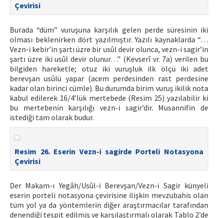
Çevirisi
Burada “düm” vuruşuna karşılık gelen perde süresinin iki
olması beklenirken dört yazılmıştır. Yazılı kaynaklarda “…
Vezn-i kebir’in şartı üzre bir usûl devir olunca, vezn-i sagir’in
şartı üzre iki usûl devir olunur…” (Kevserî vr. 7a) verilen bu
bilgiden hareketle; otuz iki vuruşluk ilk ölçü iki adet
berevşan usûlü yapar (acem perdesinden rast perdesine
kadar olan birinci cümle). Bu durumda birim vuruş ikilik nota
kabul edilerek 16/4’lük mertebede (Resim 25) yazılabilir ki
bu mertebenin karşılığı vezn-i sagir’dir. Musannifin de
istediği tam olarak budur.
Resim 26. Eserin Vezn-i sagirde Porteli Notasyona
Çevirisi
Der Makam-ı Yegâh/Usûl-i Berevşan/Vezn-i Sagir künyeli
eserin porteli notasyona çevirisine ilişkin mevzubahis olan
tüm yol ya da yöntemlerin diğer araştırmacılar tarafından
denendiği tespit edilmiş ve karşılaştırmalı olarak Tablo 2’de