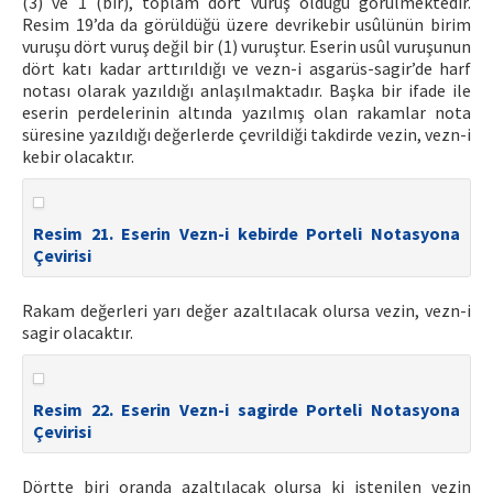
(3) ve 1 (bir), toplam dört vuruş olduğu görülmektedir.
Resim 19’da da görüldüğü üzere devrikebir usûlünün birim
vuruşu dört vuruş değil bir (1) vuruştur. Eserin usûl vuruşunun
dört katı kadar arttırıldığı ve vezn-i asgarüs-sagir’de harf
notası olarak yazıldığı anlaşılmaktadır. Başka bir ifade ile
eserin perdelerinin altında yazılmış olan rakamlar nota
süresine yazıldığı değerlerde çevrildiği takdirde vezin, vezn-i
kebir olacaktır.
Resim 21. Eserin Vezn-i kebirde Porteli Notasyona
Çevirisi
Rakam değerleri yarı değer azaltılacak olursa vezin, vezn-i
sagir olacaktır.
Resim 22. Eserin Vezn-i sagirde Porteli Notasyona
Çevirisi
Dörtte biri oranda azaltılacak olursa ki istenilen vezin