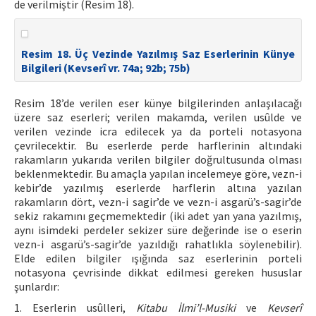
de verilmiştir (Resim 18).
Resim 18. Üç Vezinde Yazılmış Saz Eserlerinin Künye
Bilgileri (Kevserî vr. 74a; 92b; 75b)
Resim 18’de verilen eser künye bilgilerinden anlaşılacağı
üzere saz eserleri; verilen makamda, verilen usûlde ve
verilen vezinde icra edilecek ya da porteli notasyona
çevrilecektir. Bu eserlerde perde harflerinin altındaki
rakamların yukarıda verilen bilgiler doğrultusunda olması
beklenmektedir. Bu amaçla yapılan incelemeye göre, vezn-i
kebir’de yazılmış eserlerde harflerin altına yazılan
rakamların dört, vezn-i sagir’de ve vezn-i asgarü’s-sagir’de
sekiz rakamını geçmemektedir (iki adet yan yana yazılmış,
aynı isimdeki perdeler sekizer süre değerinde ise o eserin
vezn-i asgarü’s-sagir’de yazıldığı rahatlıkla söylenebilir).
Elde edilen bilgiler ışığında saz eserlerinin porteli
notasyona çevrisinde dikkat edilmesi gereken hususlar
şunlardır:
1. Eserlerin usûlleri,
Kitabu İlmi’l-Musiki
ve
Kevserî