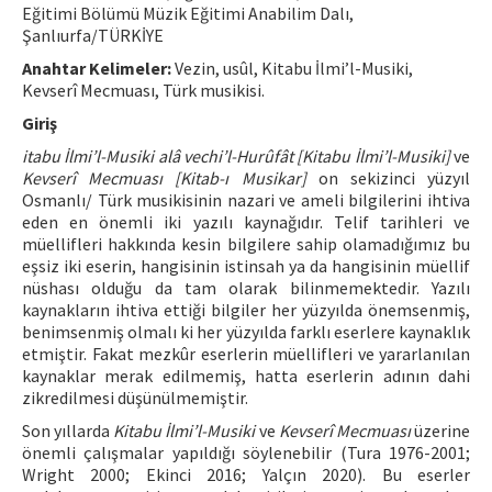
Eğitimi Bölümü Müzik Eğitimi Anabilim Dalı,
Şanlıurfa/TÜRKİYE
ISSN: 1010-867X · e-ISSN: 2667-8713
Anahtar Kelimeler:
Vezin, usûl, Kitabu İlmi’l-Musiki,
Kevserî Mecmuası, Türk musikisi.
Giriş
itabu İlmi’l-Musiki alâ vechi’l-Hurûfât [Kitabu İlmi’l-Musiki]
ve
Kevserî Mecmuası [Kitab-ı Musikar]
on sekizinci yüzyıl
Osmanlı/ Türk musikisinin nazari ve ameli bilgilerini ihtiva
eden en önemli iki yazılı kaynağıdır. Telif tarihleri ve
müellifleri hakkında kesin bilgilere sahip olamadığımız bu
eşsiz iki eserin, hangisinin istinsah ya da hangisinin müellif
nüshası olduğu da tam olarak bilinmemektedir. Yazılı
kaynakların ihtiva ettiği bilgiler her yüzyılda önemsenmiş,
benimsenmiş olmalı ki her yüzyılda farklı eserlere kaynaklık
etmiştir. Fakat mezkûr eserlerin müellifleri ve yararlanılan
kaynaklar merak edilmemiş, hatta eserlerin adının dahi
zikredilmesi düşünülmemiştir.
Son yıllarda
Kitabu İlmi’l-Musiki
ve
Kevserî Mecmuası
üzerine
önemli çalışmalar yapıldığı söylenebilir (Tura 1976-2001;
Wright 2000; Ekinci 2016; Yalçın 2020). Bu eserler