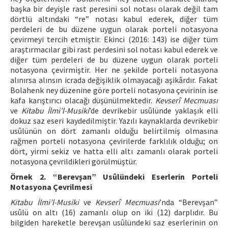
başka bir deyişle rast peresini sol notası olarak değil tam
dörtlü altındaki “re” notası kabul ederek, diğer tüm
perdeleri de bu düzene uygun olarak porteli notasyona
çevirmeyi tercih etmiştir. Ekinci (2016: 143) ise diğer tüm
araştırmacılar gibi rast perdesini sol notası kabul ederek ve
diğer tüm perdeleri de bu düzene uygun olarak porteli
notasyona çevirmiştir. Her ne şekilde porteli notasyona
alınırsa alınsın icrada değişiklik olmayacağı aşikârdır. Fakat
Bolahenk ney düzenine göre porteli notasyona çevirinin ise
kafa karıştırıcı olacağı düşünülmektedir.
Kevserî Mecmuası
ve
Kitabu İlmi’l-Musiki
’de devrikebir usûlünde yaklaşık elli
dokuz saz eseri kaydedilmiştir. Yazılı kaynaklarda devrikebir
usûlünün on dört zamanlı olduğu belirtilmiş olmasına
rağmen porteli notasyona çevirilerde farklılık olduğu; on
dört, yirmi sekiz ve hatta elli altı zamanlı olarak porteli
notasyona çevrildikleri görülmüştür.
Örnek 2. “Berevşan” Usûlündeki Eserlerin Porteli
Notasyona Çevrilmesi
Kitabu İlmi’l-Musiki
ve
Kevserî Mecmuası
’nda “Berevşan”
usûlü on altı (16) zamanlı olup on iki (12) darplıdır. Bu
bilgiden hareketle berevşan usûlündeki saz eserlerinin on