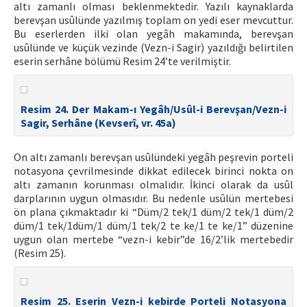
altı zamanlı olması beklenmektedir. Yazılı kaynaklarda
berevşan usûlünde yazılmış toplam on yedi eser mevcuttur.
Bu eserlerden ilki olan yegâh makamında, berevşan
usûlünde ve küçük vezinde (Vezn-i Sagir) yazıldığı belirtilen
eserin serhâne bölümü Resim 24’te verilmiştir.
Resim 24. Der Makam-ı Yegâh/Usûl-i Berevşan/Vezn-i
Sagir, Serhâne (Kevserî, vr. 45a)
On altı zamanlı berevşan usûlündeki yegâh peşrevin porteli
notasyona çevrilmesinde dikkat edilecek birinci nokta on
altı zamanın korunması olmalıdır. İkinci olarak da usûl
darplarının uygun olmasıdır. Bu nedenle usûlün mertebesi
ön plana çıkmaktadır ki “Düm/2 tek/1 düm/2 tek/1 düm/2
düm/1 tek/1düm/1 düm/1 tek/2 te ke/1 te ke/1” düzenine
uygun olan mertebe “vezn-i kebir”de 16/2’lik mertebedir
(Resim 25).
Resim 25. Eserin Vezn-i kebirde Porteli Notasyona