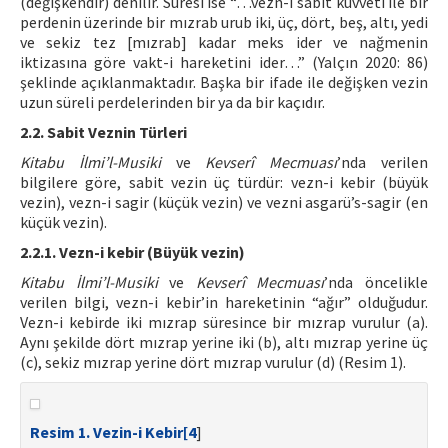
(değişkendir) denilir. Süresi ise “…vezn-i sabit kuvveti ile bir
perdenin üzerinde bir mızrab urub iki, üç, dört, beş, altı, yedi
ve sekiz tez [mızrab] kadar meks ider ve nağmenin
iktizasına göre vakt-i hareketini ider…” (Yalçın 2020: 86)
şeklinde açıklanmaktadır. Başka bir ifade ile değişken vezin
uzun süreli perdelerinden bir ya da bir kaçıdır.
2.2. Sabit Veznin Türleri
Kitabu İlmi’l-Musiki
ve
Kevserî Mecmuası
’nda verilen
bilgilere göre, sabit vezin üç türdür: vezn-i kebir (büyük
vezin), vezn-i sagir (küçük vezin) ve vezni asgarü’s-sagir (en
küçük vezin).
2.2.1. Vezn-i kebir (Büyük vezin)
Kitabu İlmi’l-Musiki
ve
Kevserî Mecmuası
’nda öncelikle
verilen bilgi, vezn-i kebir’in hareketinin “ağır” olduğudur.
Vezn-i kebirde iki mızrap süresince bir mızrap vurulur (a).
Aynı şekilde dört mızrap yerine iki (b), altı mızrap yerine üç
(c), sekiz mızrap yerine dört mızrap vurulur (d) (Resim 1).
Resim 1. Vezin-i Kebir[
4
]