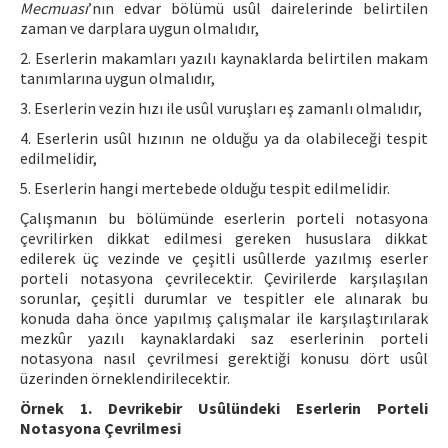
Mecmuası
’nın edvar bölümü usûl dairelerinde belirtilen
zaman ve darplara uygun olmalıdır,
2. Eserlerin makamları yazılı kaynaklarda belirtilen makam
tanımlarına uygun olmalıdır,
3. Eserlerin vezin hızı ile usûl vuruşları eş zamanlı olmalıdır,
4. Eserlerin usûl hızının ne olduğu ya da olabileceği tespit
edilmelidir,
5. Eserlerin hangi mertebede olduğu tespit edilmelidir.
Çalışmanın bu bölümünde eserlerin porteli notasyona
çevrilirken dikkat edilmesi gereken hususlara dikkat
edilerek üç vezinde ve çeşitli usûllerde yazılmış eserler
porteli notasyona çevrilecektir. Çevirilerde karşılaşılan
sorunlar, çeşitli durumlar ve tespitler ele alınarak bu
konuda daha önce yapılmış çalışmalar ile karşılaştırılarak
mezkûr yazılı kaynaklardaki saz eserlerinin porteli
notasyona nasıl çevrilmesi gerektiği konusu dört usûl
üzerinden örneklendirilecektir.
Örnek 1. Devrikebir Usûlündeki Eserlerin Porteli
Notasyona Çevrilmesi