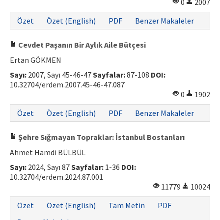
0
2007
Özet
Özet (English)
PDF
Benzer Makaleler
Cevdet Paşanın Bir Aylık Aile Bütçesi
Ertan GÖKMEN
Sayı:
2007, Sayı 45-46-47
Sayfalar:
87-108
DOI:
10.32704/erdem.2007.45-46-47.087
0
1902
Özet
Özet (English)
PDF
Benzer Makaleler
Şehre Sığmayan Topraklar: İstanbul Bostanları
Ahmet Hamdi BÜLBÜL
Sayı:
2024, Sayı 87
Sayfalar:
1-36
DOI:
10.32704/erdem.2024.87.001
11779
10024
Özet
Özet (English)
Tam Metin
PDF