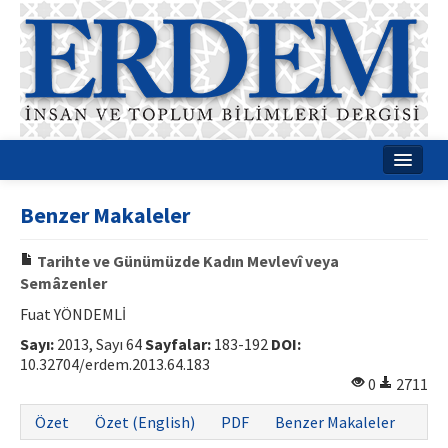
Ana Sayfa
Benzer Makaleler
Hakkımızda
Tarihte ve Günümüzde Kadın Mevlevî veya
Dergi Kurulları
Semâzenler
Rehberler
Fuat YÖNDEMLİ
Sayı:
2013, Sayı 64
Sayfalar:
183-192
DOI:
Yayın Politikaları
10.32704/erdem.2013.64.183
0
2711
Yazım Kuralları
Özet
Özet (English)
PDF
Benzer Makaleler
İletişim