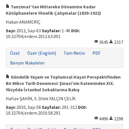
Tanzimat’tan Mütareke Dönemine Kadar
ISSN: 1010-867X · e-ISSN: 2667-8713
Kütüphanelere Yönelik Çalışmalar (1839-1922)
Hakan ANAMERİÇ
Sayı:
2012, Sayı 63
Sayfalar:
1-46
DOI:
10.32704/erdem.2012.63.001
3645
2317
Özet
Özet (English)
Tam Metin
PDF
Benzer Makaleler
Gündelik Yaşam ve Toplumsal Hayat Perspektifinden
Bir Mikro Tarih Denemesi: Şinasi’nin Kaleminden XIX.
Yüzyılda İstanbul Sokaklarına Bakış
Hafize ŞAHİN, S. Dilek YALÇIN ÇELİK
Sayı:
2010, Sayı 58
Sayfalar:
291-312
DOI:
10.32704/erdem.2010.58.291
4496
2298