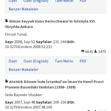
Özet
Özet (English)
Tam Metin
PDF
Benzer Makaleler
Alman Seyyah Hans Dernschwam'm Gözüyle XVI.
Yüzyılda Ankara
Ferruh Toruk
Sayı:
2008, Sayı 52
Sayfalar:
231-244
DOI:
10.32704/erdem.2008.52.231
6641
3475
Özet
Özet (English)
Tam Metin
PDF
Benzer Makaleler
Atatürk Dönem İnde İstanbul'un İmarı Ve Henrİ Prost
Planının Basındaki Yankıları (1936- 1939)
Seda Bayındır Uluskan
Sayı:
2007, Sayı 48
Sayfalar:
109-156
DOI:
10.32704/erdem.2007.48.109