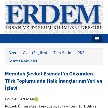
Ana Sayfa
Özet
Özet (English)
Tam Metin
PDF
Hakkımızda
Benzer Makaleler
Dergi Kurulları
Memduh Şevket Esendal’ın Gözünden
Rehberler
Türk Toplumunda Halk İnançlarının Yeri ve
Yayın Politikaları
İşlevi
Yazım Kuralları
Pelin ASLAN AYAR
İletişim
Kocaeli Üniversitesi, Fen-Edebiyat Fakültesi, Türk Dili ve