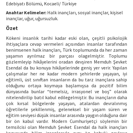
Edebiyatı Bölümü, Kocaeli/ Türkiye
ISSN: 1010-867X · e-ISSN: 2667-8713
Anahtar Kelimeler:
Halk inançları, sosyal inançlar, kişisel
inançlar, uğur, uğursuzluk.
Özet
Kökeni insanlık tarihi kadar eski olan, çeşitli psikolojik
ihtiyaçlara cevap vermeleri açısından insanlar tarafından
benimsenen halk inançları, Türk toplumunda da her zaman
yaşamın ayrılmaz bir parçası olagelmiştir. Toplumu
gözlemleyip hikâyelerini oradan devşiren Memduh Şevket
Esendal da bu konuya hikâyelerinde geniş yer verir. Yapılan
çalışmalar her ne kadar modern şehirlerde yaşayan, iyi
eğitimli, üst sınıftan insanların da bu tarz inançlara sahip
olduğunu ortaya koymaya başlamışsa da pozitif bilim
dünyasında bunlar “temelsiz, irrasyonel ve boş” olarak
nitelendirilip batıl kabul edilegelmiştir. Bu inançların daha
çok kırsal bölgelerde yaşayan, atalardan devralınmış
öğretilerle şekillenmiş, geleneksel bir yaşam süren ve
eğitim seviyesi düşük insanlar arasında yaygın olduğuna dair
bir ön kabul vardır. Modern Cumhuriyetçi söylemin bir
temsilcisi olan Memduh Şevket Esendal da halk inançları