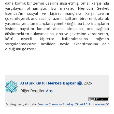
daha komik bir zemin üzerine inşa etmiş, onlar karşısında
yargılayıcı olmamıştır. Bu makale, Memduh Şevket
Esendal’ın sosyal ve kişisel inançlara karşı tavrını
çözümleyerek onun asıl itirazının kültürel birer renk olarak
yaşamda yer alan inançlara yönelik değil; bu tarz inançların
kişinin hayatını kontrol altına almasına, onu sağlıklı
düşünmekten alıkoymasına, ona ve çevresine zarar veren,
kötü niyetli kişilerce kullanılmasına rağmen
sorgulanmaksızın nesilden nesle aktarılmasına dair
olduğunu gösterir.
Atatürk Kültür Merkezi Başkanlığı
. 2026
Diğer Dergiler:
Arış
Bu dergideki çalışmalar
Creative Commons Atıf-GayriTicari 4.0 Uluslararası (CC
BY-NC 4.0)
ile lisanslanmıştır.