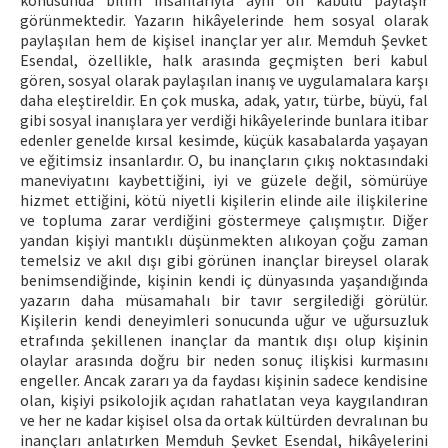
konusunda bilim insanlarıyla aynı ön kabulü paylaşır
görünmektedir. Yazarın hikâyelerinde hem sosyal olarak
paylaşılan hem de kişisel inançlar yer alır. Memduh Şevket
Esendal, özellikle, halk arasında geçmişten beri kabul
gören, sosyal olarak paylaşılan inanış ve uygulamalara karşı
daha eleştireldir. En çok muska, adak, yatır, türbe, büyü, fal
gibi sosyal inanışlara yer verdiği hikâyelerinde bunlara itibar
edenler genelde kırsal kesimde, küçük kasabalarda yaşayan
ve eğitimsiz insanlardır. O, bu inançların çıkış noktasındaki
maneviyatını kaybettiğini, iyi ve güzele değil, sömürüye
hizmet ettiğini, kötü niyetli kişilerin elinde aile ilişkilerine
ve topluma zarar verdiğini göstermeye çalışmıştır. Diğer
yandan kişiyi mantıklı düşünmekten alıkoyan çoğu zaman
temelsiz ve akıl dışı gibi görünen inançlar bireysel olarak
benimsendiğinde, kişinin kendi iç dünyasında yaşandığında
yazarın daha müsamahalı bir tavır sergilediği görülür.
Kişilerin kendi deneyimleri sonucunda uğur ve uğursuzluk
etrafında şekillenen inançlar da mantık dışı olup kişinin
olaylar arasında doğru bir neden sonuç ilişkisi kurmasını
engeller. Ancak zararı ya da faydası kişinin sadece kendisine
olan, kişiyi psikolojik açıdan rahatlatan veya kaygılandıran
ve her ne kadar kişisel olsa da ortak kültürden devralınan bu
inançları anlatırken Memduh Şevket Esendal, hikâyelerini